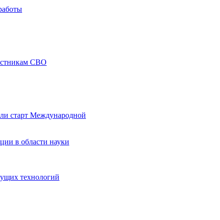
работы
частникам СВО
али старт Международной
ции в области науки
дущих технологий