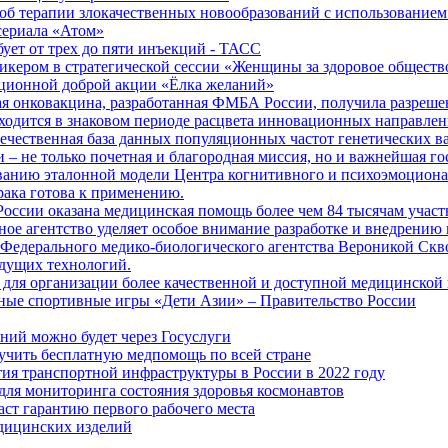
б терапии злокачественных новообразований с использованием
сериала «Атом»
бует от трех до пяти инъекций - ТАСС
кером в стратегической сессии «Женщины за здоровое общество
иционной доброй акции «Ёлка желаний»
я онковакцина, разработанная ФМБА России, получила разреше
ходится в знаковом периоде расцвета инновационных направлен
ечественная база данных популяционных частот генетических в
– не только почетная и благородная миссия, но и важнейшая го
анию эталонной модели Центра когнитивного и психоэмоционал
рака готова к применению.
ссии оказана медицинская помощь более чем 84 тысячам участ
е агентство уделяет особое внимание разработке и внедрению
 Федерального медико-биологического агентства Вероникой Скв
дущих технологий.
для организации более качественной и доступной медицинской
ные спортивные игры «Дети Азии» – Правительство России
ний можно будет через Госуслуги
учить бесплатную медпомощь по всей стране
тия транспортной инфраструктуры в России в 2022 году
для мониторинга состояния здоровья космонавтов
аст гарантию первого рабочего места
едицинских изделий