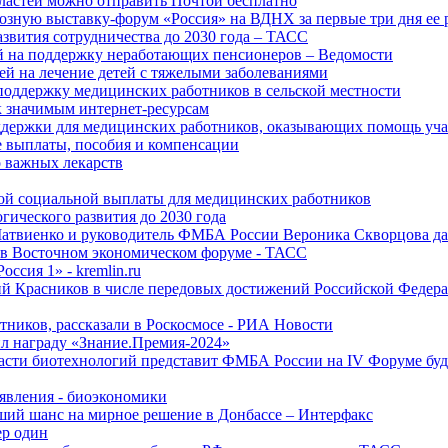
ластей можно отправить Почтой бесплатно
озную выставку-форум «Россия» на ВДНХ за первые три дня ее 
азвития сотрудничества до 2030 года – ТАСС
й на поддержку неработающих пенсионеров – Ведомости
лей на лечение детей с тяжелыми заболеваниями
поддержку медицинских работников в сельской местности
к значимым интернет-ресурсам
оддержки для медицинских работников, оказывающих помощь у
 выплаты, пособия и компенсации
 важных лекарств
ой социальной выплаты для медицинских работников
ического развития до 2030 года
Матвиенко и руководитель ФМБА России Вероника Скворцова д
е в Восточном экономическом форуме - ТАСС
ссия 1» - kremlin.ru
ий Красников в числе передовых достижений Российской Федера
тников, рассказали в Роскосмосе - РИА Новости
 награду «Знание.Премия-2024»
асти биотехнологий представит ФМБА России на IV Форуме бу
явления - биоэкономики
ший шанс на мирное решение в Донбассе – Интерфакс
ер один