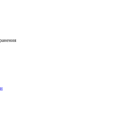
ранения
ии