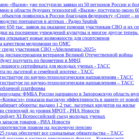
ю «Вызов» уже поступили заявки из 50 регионов России и боле
ю в области будущих технологий «Вызов» поступило около 600
объектов появилось в России благодаря федпроекту «Спорт – 
водство препаратов в аптеках - Радио Sputnik
е 650 тыс. заявок на оказание помощи участникам СВО и их с
ки на посещение учреждений культуры и многое другое теперь 
ии открывает новые возможности для спортсменов
 за качеством медпомощи по ОМС
у среди участников СВО «Абилимпикс-2025»
а диспансеризация ветеранов Великой Отечественной войны
 будет получить по биометрии в МФЦ
лищного сертификата для молодых ученых - ТАСС
та по льготной и семейной ипотеке - ТАСС
гистратуре по научно-технологическим направлениям - ТАСС
гистратуре по научно-технологическим направлениям – ТАСС
 облачной платформы
нергодара: ФМБА России направило в Запорожскую область му
«Конвасэл» показала высокую эффективность в защите от ново
абирает обороты: выдано 1,2 тыс. льготных кредитов на жилье
ции стипендий до уровня МРОТ - РИА Новости
ройдет XI Всероссийский съезд молодых ученых
о запасов товаров - РИА Новости
протезистов правом на досрочную пенсию
25 годах обеспечит все социальные обязательства – ТАСС
ий россиян в частных пенсионных фондах – Коммерсантъ