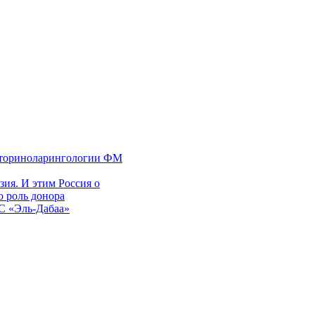
 оториноларингологии ФМ
ия. И этим Россия о
 роль донора
ЭС «Эль-Дабаа»