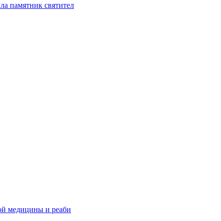
ла памятник святител
ой медицины и реаби