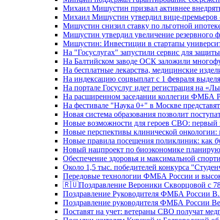
Михаил Мишустин призвал активнее внедрять
Михаил Мишустин утвердил вице-премьеров –
Мишустин снизил ставку по льготной ипотек
Мишустин утвердил увеличение резервного ф
Мишустин: Инвестиции в стартапы университе
На "Госуслугах" запустили сервис для защит
На Балтийском заводе ОСК заложили многоф
На бесплатные лекарства, медицинские издел
На индексацию соцвыплат с 1 февраля выделя
На портале Госуслуг идет регистрация на «
На расширенном заседании коллегии ФМБА Р
На фестивале "Наука 0+" в Москве представя
Новая система образования позволит поступа
Новые возможности для героев СВО: первый
Новые перспективы клинической онкологии: 
Новые правила посещения поликлиник: как буд
Новый нацпроект по биоэкономике планируют
Обеспечение здоровья и максимальной спорти
Около 1,5 тыс. победителей конкурса "Студен
Передовые технологии ФМБА России и высок
🇷🇺Поздравление Вероники Скворцовой с 78
Поздравление Руководителя ФМБА России В.
Поздравление руководителя ФМБА России В
Поставят на учет: ветераны СВО получат ме