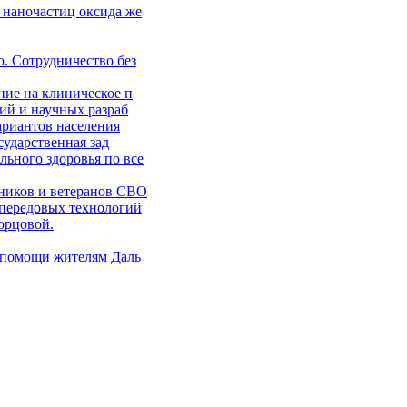
 наночастиц оксида же
. Сотрудничество без
ние на клиническое п
ий и научных разраб
ариантов населения
сударственная зад
ьного здоровья по все
ников и ветеранов СВО
 передовых технологий
орцовой.
 помощи жителям Даль