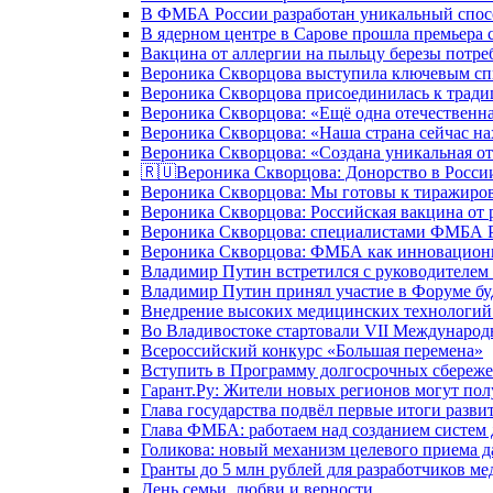
В ФМБА России разработан уникальный спосо
В ядерном центре в Сарове прошла премьера 
Вакцина от аллергии на пыльцу березы потре
Вероника Скворцова выступила ключевым спи
Вероника Скворцова присоединилась к трад
Вероника Скворцова: «Ещё одна отечественна
Вероника Скворцова: «Наша страна сейчас на
Вероника Скворцова: «Создана уникальная от
🇷🇺Вероника Скворцова: Донорство в России 
Вероника Скворцова: Мы готовы к тиражиров
Вероника Скворцова: Российская вакцина от 
Вероника Скворцова: специалистами ФМБА Ро
Вероника Скворцова: ФМБА как инновационно
Владимир Путин встретился с руководителем
Владимир Путин принял участие в Форуме бу
Внедрение высоких медицинских технологий 
Во Владивостоке стартовали VII Международ
Всероссийский конкурс «Большая перемена»
Вступить в Программу долгосрочных сбереже
Гарант.Ру: Жители новых регионов могут пол
Глава государства подвёл первые итоги разви
Глава ФМБА: работаем над созданием систем 
Голикова: новый механизм целевого приема д
Гранты до 5 млн рублей для разработчиков м
День семьи, любви и верности