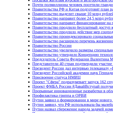
Посылки жителям Курской и Белгородской об
Почти полмиллиона человек посетили гранди
Правительства РФ и Китая подготовят план р
Правительство выделит свыше 10 млрд рубле
Правительство направит более 24,5 млрд руб
Правительство направит финансирование на 
Правительство продлило бесплатный доступ 
Правительство продлило действие мер соцп
Правительство проиндексировало социальные
Правительство расширило перечень жизненно
Правительство России
Правительство увеличило размеры специальн
Правительство утвердило Концепцию технолог
Председатель Совета Федерации Валентина 
Представители 40 стран подтвердили участи
Президент России дал интервью телеканалу «Ро
Президент Российской академии наук Геннад
Присвоение статуса НМИЦ
Проект "Сфера" подразумевает запуск 162 спу
Проект ФМБА России #ДавайВступай получил
Прорывные инновационные разработки в обл
Профилактика гриппа и ОРВИ
Путин заявил о формировании в мире нового 
Путин заявил, что РФ использовала бы малей
Путин назвал сбережение народа задачей ном