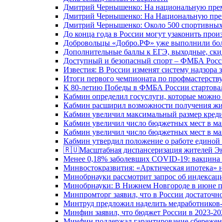
Дмитрий Чернышенко: На национальную преми
Дмитрий Чернышенко: На Национальную преми
Дмитрий Чернышенко: Около 500 спортивных 
До конца года в России могут узаконить произ
Добровольцы «Добро.РФ» уже выполнили боле
Дополнительные баллы к ЕГЭ, выходные, скид
Доступный и безопасный спорт – ФМБА Росс
Известия: В России изменят систему надзора
Итоги первого чемпионата по профмастерств
К 80-летию Победы в ФМБА России стартовал
Кабмин определил госуслуги, которые можно
Кабмин расширил возможности получения жи
Кабмин увеличил максимальный размер креди
Кабмин увеличил число бюджетных мест в ма
Кабмин увеличил число бюджетных мест в ма
Кабмин утвердил положение о работе единой
🇷🇺Масштабная диспансеризация жителей Э
Менее 0,18% заболевших COVID-19: вакцина 
Минвостокразвития: «Арктическая ипотека» н
Минобрнауки рассмотрит запрос об индекса
Минобрнауки: В Нижнем Новгороде в июне п
Минпромторг заявил, что в России достаточн
Минтруд предложил наделить медработников-
Минфин заявил, что бюджет России в 2023-20
Минфин поддержал гарантирование сбережен