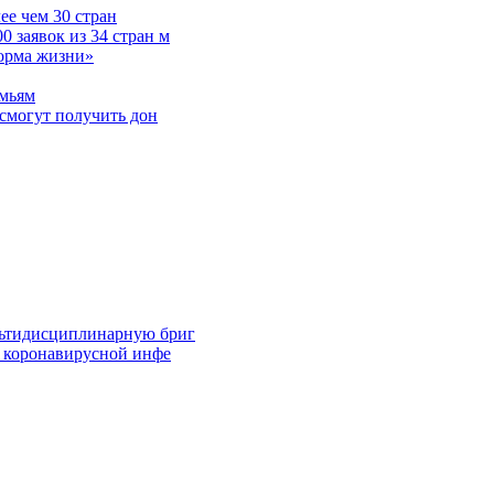
е чем 30 стран
 заявок из 34 стран м
норма жизни»
емьям
смогут получить дон
льтидисциплинарную бриг
й коронавирусной инфе