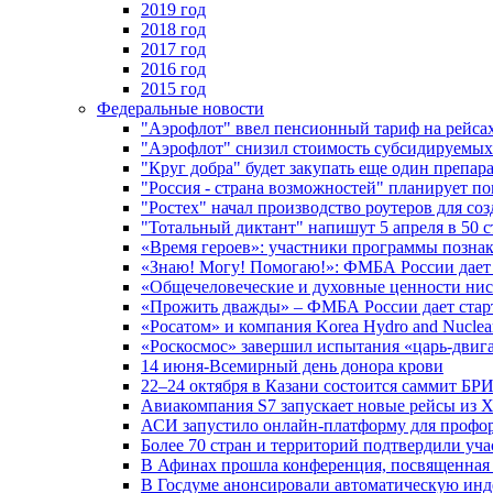
2019 год
2018 год
2017 год
2016 год
2015 год
Федеральные новости
"Аэрофлот" ввел пенсионный тариф на рейса
"Аэрофлот" снизил стоимость субсидируемы
"Круг добра" будет закупать еще один препара
"Россия - страна возможностей" планирует п
"Ростех" начал производство роутеров для 
"Тотальный диктант" напишут 5 апреля в 50 
«Время героев»: участники программы позн
«Знаю! Могу! Помогаю!»: ФМБА России дает 
«Общечеловеческие и духовные ценности ниск
«Прожить дважды» – ФМБА России дает стар
«Росатом» и компания Korea Hydro and Nuclea
«Роскосмос» завершил испытания «царь-двиг
14 июня-Всемирный день донора крови
22–24 октября в Казани состоится саммит БР
Авиакомпания S7 запускает новые рейсы из Х
АСИ запустило онлайн-платформу для профо
Более 70 стран и территорий подтвердили уч
В Афинах прошла конференция, посвященная
В Госдуме анонсировали автоматическую ин