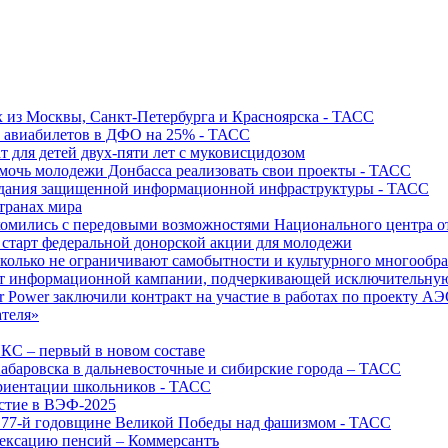
х из Москвы, Санкт-Петербурга и Красноярска - ТАСС
х авиабилетов в ДФО на 25% - ТАСС
т для детей двух-пяти лет с муковисцидозом
омочь молодежи Донбасса реализовать свои проекты - ТАСС
создания защищенной информационной инфраструктуры - ТАСС
странах мира
акомились с передовыми возможностями Национального центра
старт федеральной донорской акции для молодежи
олько не ограничивают самобытности и культурного многообраз
т информационной кампании, подчеркивающей исключительную
r Power заключили контракт на участие в работах по проекту А
ателя»
ИКС – первый в новом составе
абаровска в дальневосточные и сибирские города – ТАСС
риентации школьников - ТАСС
астие в ВЭФ-2025
 77-й годовщине Великой Победы над фашизмом - ТАСС
дексацию пенсий – Коммерсантъ