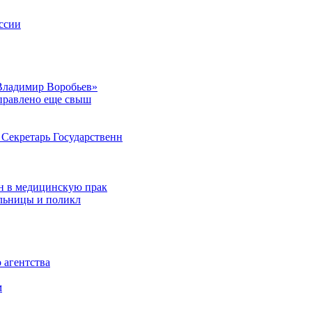
ссии
Владимир Воробьев»
аправлено еще свыш
Секретарь Государственн
н в медицинскую прак
ольницы и поликл
 агентства
м