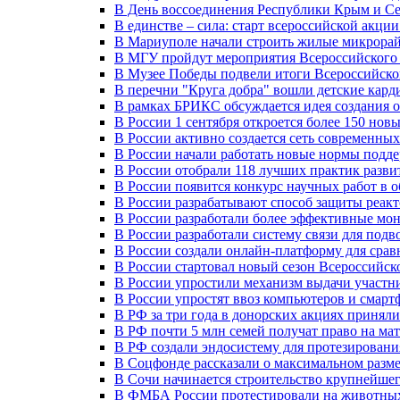
В День воссоединения Республики Крым и Се
В единстве – сила: старт всероссийской акци
В Мариуполе начали строить жилые микрора
В МГУ пройдут мероприятия Всероссийског
В Музее Победы подвели итоги Всероссийско
В перечни "Круга добра" вошли детские кар
В рамках БРИКС обсуждается идея создания 
В России 1 сентября откроется более 150 нов
В России активно создается сеть современны
В России начали работать новые нормы подд
В России отобрали 118 лучших практик разви
В России появится конкурс научных работ в 
В России разрабатывают способ защиты реак
В России разработали более эффективные мо
В России разработали систему связи для под
В России создали онлайн-платформу для сра
В России стартовал новый сезон Всероссийс
В России упростили механизм выдачи участн
В России упростят ввоз компьютеров и смарт
В РФ за три года в донорских акциях приняли
В РФ почти 5 млн семей получат право на ма
В РФ создали эндосистему для протезирован
В Соцфонде рассказали о максимальном разме
В Сочи начинается строительство крупнейшег
В ФМБА России протестировали на животных