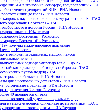
печение обороноспособности РФ и развитие науки - ТАСС
недрении ИИ в экономике, соцсфере, госуправлении - ТАСС
сы обеспечения предприятий ВПК - РИА Новости
ю робототехники до июля - РИА Новости
е кадров, к научно-технологическому развитию РФ - ТАСС
ного образования 2 октября – ТАСС
т особое место в истории России – РИА Новости
ексированные на 10% пенсии
космодроме Восточный - Роскосмос
космодроме Восточный - Роскосмос
 19» получил международное признание
Плесецк - Известия
упку в регионы передвижных медкомплексов
социальные пенсии
о выпускаемых радиофармпрепаратов с 11 до 25
 китайского реактора на быстрых нейтронах - ТАСС
космических пусков подряд - ТАСС
пьютером силой мысли - РИА Новости
алы для высокоточных детекторов - РИА Новости
на, устойчивые к радиации - РИА Новости
рат для лечения болезни Бехтерева
олее 40 препаратов от рака
личество операций у детей с пороками сердца
дали на международной олимпиаде по математике - ТАСС
 об упрощении визового режима – ИА Regnum