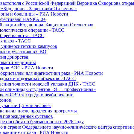
вастополя с Российской Федерацией Вероника Скворцова откры
и «Код донора. Защитники Отечества»
йоны и больницы – РИА Новости
о фестиваля НАУКА 0+
й акции «Код донора. Защитники Отечества»
диологические операции - ТАСС
общей валюты - ТАСС
ых школ - ТАСС
х университетских кампусов
ержки участников СВО
тия донорства
области медицины
торов АЭС - РИА Новости
нокристаллы для диагностики рака - РИА Новости
водных и подземных объектов - ТАСС
внения точности моделей укладки ДНК - ТАСС
кой олимпиады студентов «Я — профессионал»
икам СВО техсредств реабилитации
фонов
 участие 1,5 млн человек
ткапитал после продления программы
ия поврежденных суставов
ре пособия по беременности в 2026 году
о в стране Федерального научно-клинического центра спортивн
 вакцину от рака - РИА Новости