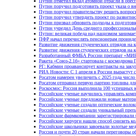
Путин отметил вклад атомной отрасли в обес
Путин поручил подготовить проект указа о в
Путин поручил правительству решить вопро
Путин поручил утвердить проект по развити
Путин призвал обновить подходы к подготовк
Путин учредил День среднего профессиональ
Путин: великая победа над нацизмом занимае
ПФР начал перечислять пенсионерам проинд
Развитие движения студенческих отрядов на 
Развитие движения студенческих отрядов на 
Разработанный ФМБА России препарат «МИР
Ракета «Союз-2.1б» стартовала с космодрома 
РГ: Кабмин проавансирует контракты на зак
РИА Новости: С 1 апреля в России вырастут 
Росатом намерен увеличить с 2025 года числ
Росатом отправил первую партию топлива для
Роскосмос: Россия выполнила 100 успешных 
Российские ученые научились управлять ком
Российские ученые предложили новые матери
Российские ученые создали оптические волок
Российские ученые создали уникальный препа
Российские фармкомпании зарегистрировали б
Российские хирурги нашли способ снизить ко
Российские школьники завоевали золотые ме
Россия и почти 20 стран начали переговоры