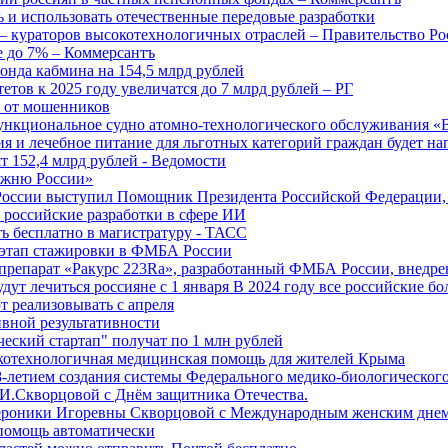
 и использовать отечественные передовые разработки
 кураторов высокотехнологичных отраслей – Правительство Ро
е до 7% – Коммерсантъ
онда кабмина на 154,5 млрд рублей
тов к 2025 году увеличатся до 7 млрд рублей – РГ
ы от мошенников
ункциональное судно атомно-технологического обслуживания «
ия и лечебное питание для льготных категорий граждан будет н
т 152,4 млрд рублей - Ведомости
Лыжню России»
оссии выступил Помощник Президента Российской Федерации, 
т российские разработки в сфере ИИ
ть бесплатно в магистратуру - ТАСС
 этап стажировки в ФМБА России
препарат «Ракурс 223Ra», разработанный ФМБА России, внедре
ут лечиться россияне с 1 января В 2024 году все российские б
 реализовывать с апреля
вной результативности
ческий стартап" получат по 1 млн рублей
отехнологичная медицинская помощь для жителей Крыма
-летием создания системы Федерального медико-биологического
И.Скворцовой с Днём защитника Отечества.
ероники Игоревны Скворцовой с Международным женским дне
дпомощь автоматически