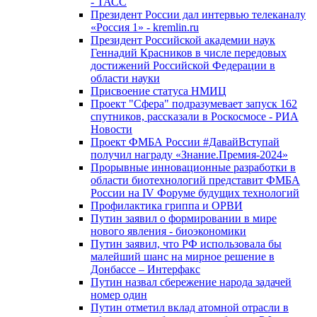
- ТАСС
Президент России дал интервью телеканалу
«Россия 1» - kremlin.ru
Президент Российской академии наук
Геннадий Красников в числе передовых
достижений Российской Федерации в
области науки
Присвоение статуса НМИЦ
Проект "Сфера" подразумевает запуск 162
спутников, рассказали в Роскосмосе - РИА
Новости
Проект ФМБА России #ДавайВступай
получил награду «Знание.Премия-2024»
Прорывные инновационные разработки в
области биотехнологий представит ФМБА
России на IV Форуме будущих технологий
Профилактика гриппа и ОРВИ
Путин заявил о формировании в мире
нового явления - биоэкономики
Путин заявил, что РФ использовала бы
малейший шанс на мирное решение в
Донбассе – Интерфакс
Путин назвал сбережение народа задачей
номер один
Путин отметил вклад атомной отрасли в