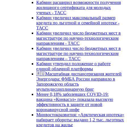
Кабмин расширил возможности получения
жилищного сертификата для молодых
ученых - ТАСС
Кабмин увеличил максимальный размер
кредита по льготной и семейной ипотеке -
ТАСС
Кабмин увеличил число бюджетных мест в
магистратуре по научно-технологическим
направлениям - ТАСС
Кабмин увеличил число бюджетных мест в
магистратуре по научно-технологическим
направлениям – ТАСС
Кабмин утвердил положение о работе
единой облачной платформы
🇷🇺Масштабная диспансеризация жителей
Энергодара: ФМБА России направило в
Запорожскую область
мультидисциплинарную бриг
Менее 0,18% заболевших COVID-19:
вакцина «Конвасэл» показала высокую
эффективность в защите от новой
коронавирусной инфе
Минвостокразвития: «Арктическая ипотека»
набирает обороты: выдано 1,2 тыс. льготных
кредитов на жилье