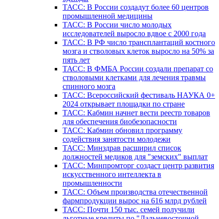
ТАСС: В России создадут более 60 центров
промышленной медицины
ТАСС: В России число молодых
исследователей выросло вдвое с 2000 года
ТАСС: В РФ число трансплантаций костного
мозга и стволовых клеток выросло на 50% за
пять лет
ТАСС: В ФМБА России создали препарат со
стволовыми клетками для лечения травмы
спинного мозга
ТАСС: Всероссийский фестиваль НАУКА 0+
2024 открывает площадки по стране
ТАСС: Кабмин начнет вести реестр товаров
для обеспечения биобезопасности
ТАСС: Кабмин обновил программу
содействия занятости молодежи
ТАСС: Минздрав расширил список
должностей медиков для "земских" выплат
ТАСС: Минпромторг создаст центр развития
искусственного интеллекта в
промышленности
ТАСС: Объем производства отечественной
фармпродукции вырос на 616 млрд рублей
ТАСС: Почти 150 тыс. семей получили
льготные кредиты по "Дальневосточной