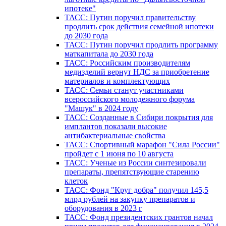
ипотеке"
ТАСС: Путин поручил правительству
продлить срок действия семейной ипотеки
до 2030 года
ТАСС: Путин поручил продлить программу
маткапитала до 2030 года
ТАСС: Российским производителям
медизделий вернут НДС за приобретение
материалов и комплектующих
ТАСС: Семьи станут участниками
всероссийского молодежного форума
"Машук" в 2024 году
ТАСС: Созданные в Сибири покрытия для
имплантов показали высокие
антибактериальные свойства
ТАСС: Спортивный марафон "Сила России"
пройдет с 1 июня по 10 августа
ТАСС: Ученые из России синтезировали
препараты, препятствующие старению
клеток
ТАСС: Фонд "Круг добра" получил 145,5
млрд рублей на закупку препаратов и
оборудования в 2023 г
ТАСС: Фонд президентских грантов начал