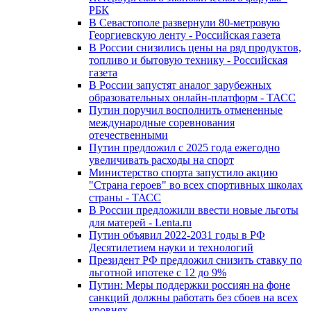
РБК
В Севастополе развернули 80-метровую
Георгиевскую ленту - Российская газета
В России снизились цены на ряд продуктов,
топливо и бытовую технику - Российская
газета
В России запустят аналог зарубежных
образовательных онлайн-платформ - ТАСС
Путин поручил восполнить отмененные
международные соревнования
отечественными
Путин предложил с 2025 года ежегодно
увеличивать расходы на спорт
Министерство спорта запустило акцию
"Страна героев" во всех спортивных школах
страны - ТАСС
В России предложили ввести новые льготы
для матерей - Lenta.ru
Путин объявил 2022-2031 годы в РФ
Десятилетием науки и технологий
Президент РФ предложил снизить ставку по
льготной ипотеке с 12 до 9%
Путин: Меры поддержки россиян на фоне
санкций должны работать без сбоев на всех
уровнях