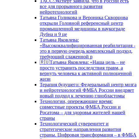
ТАСС:Эксперт заявила, что в России есть
все для прорывного развития
нейротехнологий
Татьяна Голикова и Вероника Скворцова
открыли Головной референсный центр
промышленной медицины в наукограде
Дубна и 9 це
Татьяна Яковлева:
«Высококвалифицированная реабилитация -
это в первую очередь комплексный подход,
требующий слаженной р
🇷🇺Татьяна Яковлева: «Наша цель – не
просто устранить последствия травм, а
вернуть человека к активной полноценной
жизн
Терапия будущего: Федеральный центр мозга
и нейротехнологий ФМБА России внедряет
новый подход к лечению глиобластомы
Технологии, опережающие время:
совместные проекты ФМБА России и
Росатома – для здоровья жителей нашей
страны
Технологический суверенитет и
стратегические направления развития
страны. Цифровая трансформация – в ФМБА