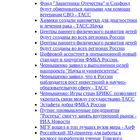
Фонд "Защитники Отечества" и Соцфонд
будут обмениваться данными для помощи
ветеранам СВО - ТАСС
Химики создали нанометки для диагностики
и лечения рака - ТАСС.Наука
Центры раннего физического развития детей
будут созданы во всех регионах России
Центры раннего физического развития детей
будут созданы во всех регионах России
Цифровой ассистент в операционной-новый
стандарт в хирургии ФМБА России.
Чернышенко заявил о выполнении целей
нацпроекта "Наука и университеты"
Чернышенко заявил, что в России
наблюдается рост инвестиций в научно-
образовательную сферу - ТАСС
Чернышенко: Игры стран БРИКС позволяют
укрепить связи между государствами-ТАСС
Эстафета добра ФМБА России
Путин: промышленные предприятия
"Ростеха" смогут занять внутренний рынок -
РИА Новости
МГУ вошел в топ лучших вузов мира - АиФ
Российский 3D-принтер для работы в
космосе разработали ученые Томского