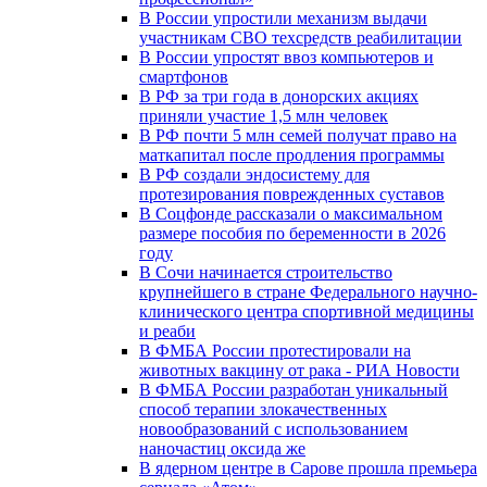
В России упростили механизм выдачи
участникам СВО техсредств реабилитации
В России упростят ввоз компьютеров и
смартфонов
В РФ за три года в донорских акциях
приняли участие 1,5 млн человек
В РФ почти 5 млн семей получат право на
маткапитал после продления программы
В РФ создали эндосистему для
протезирования поврежденных суставов
В Соцфонде рассказали о максимальном
размере пособия по беременности в 2026
году
В Сочи начинается строительство
крупнейшего в стране Федерального научно-
клинического центра спортивной медицины
и реаби
В ФМБА России протестировали на
животных вакцину от рака - РИА Новости
В ФМБА России разработан уникальный
способ терапии злокачественных
новообразований с использованием
наночастиц оксида же
В ядерном центре в Сарове прошла премьера