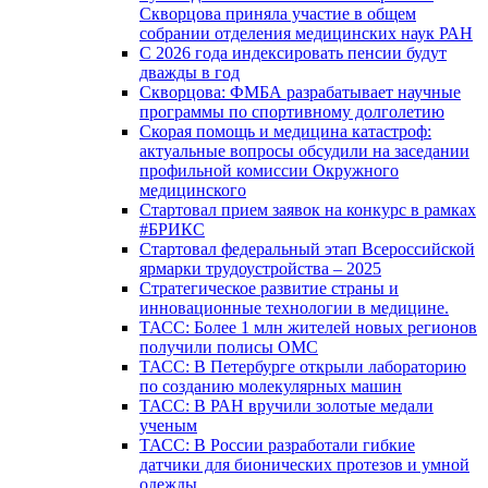
Скворцова приняла участие в общем
собрании отделения медицинских наук РАН
С 2026 года индексировать пенсии будут
дважды в год
Скворцова: ФМБА разрабатывает научные
программы по спортивному долголетию
Скорая помощь и медицина катастроф:
актуальные вопросы обсудили на заседании
профильной комиссии Окружного
медицинского
Стартовал прием заявок на конкурс в рамках
#БРИКС
Стартовал федеральный этап Всероссийской
ярмарки трудоустройства – 2025
Стратегическое развитие страны и
инновационные технологии в медицине.
ТАСС: Более 1 млн жителей новых регионов
получили полисы ОМС
ТАСС: В Петербурге открыли лабораторию
по созданию молекулярных машин
ТАСС: В РАН вручили золотые медали
ученым
ТАСС: В России разработали гибкие
датчики для бионических протезов и умной
одежды