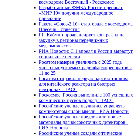
космодроме Восточный - Роскосмос
Разработанный ФМБА России препарат
«МИР 19» получил международное
признание
Ракета «Союз-2.1б» стартовала с космодрома
Плесецк - Известия
РГ: Кабмин проавансирует контракты на
закупку в регионы передвижных
медкомплексов
РИА Новости: С 1 апреля в России вырастут
социальные пенсии
Росатом намерен увеличить с 2025 года
число выпускаемых радиофармпрепаратов с
11 до 25
Росатом отправил первую партию топлива
для китайского реактора на быстрых
нейтронах - ТАСС
Роскосмос: Россия выполнила 100 успешных
космических пусков подряд - ТАСС
Российские ученые научились управлять
компьютером силой мысли - РИА Новости
Российские ученые предложили новые
материалы для высокоточных детекторов -
РИА Новости
Российские ученые создали оптические