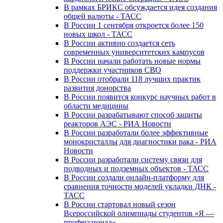
В рамках БРИКС обсуждается идея создания
общей валюты - ТАСС
В России 1 сентября откроется более 150
новых школ - ТАСС
В России активно создается сеть
современных университетских кампусов
В России начали работать новые нормы
поддержки участников СВО
В России отобрали 118 лучших практик
развития донорства
В России появится конкурс научных работ в
области медицины
В России разрабатывают способ защиты
реакторов АЭС - РИА Новости
В России разработали более эффективные
монокристаллы для диагностики рака - РИА
Новости
В России разработали систему связи для
подводных и подземных объектов - ТАСС
В России создали онлайн-платформу для
сравнения точности моделей укладки ДНК -
ТАСС
В России стартовал новый сезон
Всероссийской олимпиады студентов «Я —
профессионал»