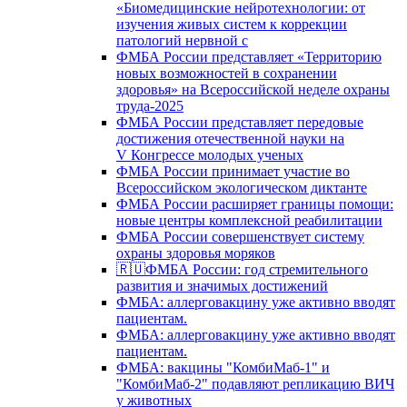
«Биомедицинские нейротехнологии: от
изучения живых систем к коррекции
патологий нервной с
ФМБА России представляет «Территорию
новых возможностей в сохранении
здоровья» на Всероссийской неделе охраны
труда-2025
ФМБА России представляет передовые
достижения отечественной науки на
V Конгрессе молодых ученых
ФМБА России принимает участие во
Всероссийском экологическом диктанте
ФМБА России расширяет границы помощи:
новые центры комплексной реабилитации
ФМБА России совершенствует систему
охраны здоровья моряков
🇷🇺ФМБА России: год стремительного
развития и значимых достижений
ФМБА: аллерговакцину уже активно вводят
пациентам.
ФМБА: аллерговакцину уже активно вводят
пациентам.
ФМБА: вакцины "КомбиМаб-1" и
"КомбиМаб-2" подавляют репликацию ВИЧ
у животных