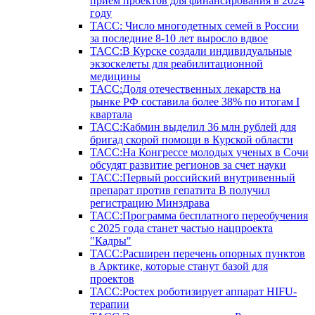
прием проектов для финансирования в 2024
году
ТАСС: Число многодетных семей в России
за последние 8-10 лет выросло вдвое
ТАСС:В Курске создали индивидуальные
экзоскелеты для реабилитационной
медицины
ТАСС:Доля отечественных лекарств на
рынке РФ составила более 38% по итогам I
квартала
ТАСС:Кабмин выделил 36 млн рублей для
бригад скорой помощи в Курской области
ТАСС:На Конгрессе молодых ученых в Сочи
обсудят развитие регионов за счет науки
ТАСС:Первый российский внутривенный
препарат против гепатита В получил
регистрацию Минздрава
ТАСС:Программа бесплатного переобучения
с 2025 года станет частью нацпроекта
"Кадры"
ТАСС:Расширен перечень опорных пунктов
в Арктике, которые станут базой для
проектов
ТАСС:Ростех роботизирует аппарат HIFU-
терапии