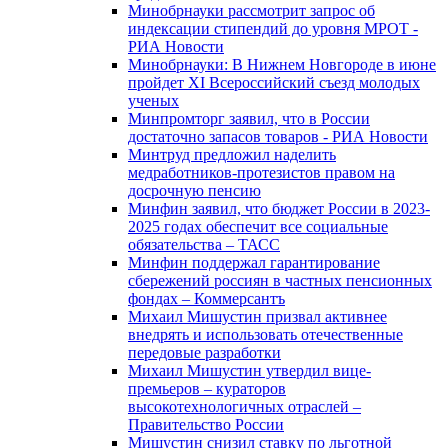
Минобрнауки рассмотрит запрос об
индексации стипендий до уровня МРОТ -
РИА Новости
Минобрнауки: В Нижнем Новгороде в июне
пройдет XI Всероссийский съезд молодых
ученых
Минпромторг заявил, что в России
достаточно запасов товаров - РИА Новости
Минтруд предложил наделить
медработников-протезистов правом на
досрочную пенсию
Минфин заявил, что бюджет России в 2023-
2025 годах обеспечит все социальные
обязательства – ТАСС
Минфин поддержал гарантирование
сбережений россиян в частных пенсионных
фондах – Коммерсантъ
Михаил Мишустин призвал активнее
внедрять и использовать отечественные
передовые разработки
Михаил Мишустин утвердил вице-
премьеров – кураторов
высокотехнологичных отраслей –
Правительство России
Мишустин снизил ставку по льготной