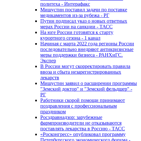
политеха - Интерафакс
Мишустин поставил задачи по поставке
медикаментов из-за рубежа - РГ
Путин подписал указ о новых ответных
мерах России на санкции - ТАСС
На юге России готовятся к старту
курортного сезона - 1 канал
Начиная с марта 2022 года регионы России
последовательно внедряют антикризисные
меры поддержки бизнеса - РАНХиГС.
Экспер
В России могут скорректировать правила
ввоза и сбыта незарегистрированных
лекарств
Мишустин заявил о расширении программы
"Земский доктор" и "Земский фельдшер" -
РГ
Работники скорой помощи принимают
поздравления с профессиональным
праздником
Росздравнадзор: зарубежные
фармпроизводители не отказываются
поставлять лекарства в Россию - ТАСС
«Росконгресс» опубликовал программу
Петербургского экономического форума -