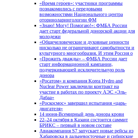
«Время героев»: участники программы
познакомились с передовыми
возможностями Национального центра
оториноларингологии ФМ
«Знаю! Могу! Помогаю!»: ФМБА России
дает старт федеральной донорской акции для
молодежи
«Общечеловеческие и духовные ценности
нисколько не ограничивают самобытности и
культурного многообразия. И этим Россия о
«Прожить дважды» – ФМБА России дает
старт информационной кампании,
подчеркивающей исключительную роль
донора
«Росатом» и компания Korea Hydro and
Nuclear Power заключили контракт на
участие в работах по проекту АЭС «Эль-
Дабаа»
«Роскосмос» завершил испытания «царь-
двигателя»
14 июня-Всемирный день донора крови
22–24 октября в Казани состоится саммит
БРИКС – первый в новом составе
Авиакомпания S7 запускает новые рейсы из
Хабаровска в дальневосточные и сибирские