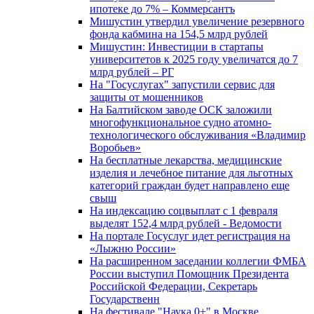
ипотеке до 7% – Коммерсантъ
Мишустин утвердил увеличение резервного
фонда кабмина на 154,5 млрд рублей
Мишустин: Инвестиции в стартапы
университетов к 2025 году увеличатся до 7
млрд рублей – РГ
На "Госуслугах" запустили сервис для
защиты от мошенников
На Балтийском заводе ОСК заложили
многофункциональное судно атомно-
технологического обслуживания «Владимир
Воробьев»
На бесплатные лекарства, медицинские
изделия и лечебное питание для льготных
категорий граждан будет направлено еще
свыш
На индексацию соцвыплат с 1 февраля
выделят 152,4 млрд рублей - Ведомости
На портале Госуслуг идет регистрация на
«Лыжню России»
На расширенном заседании коллегии ФМБА
России выступил Помощник Президента
Российской Федерации, Секретарь
Государственн
На фестивале "Наука 0+" в Москве