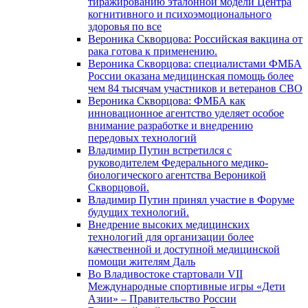
тиражированию эталонной модели Центра
когнитивного и психоэмоционального
здоровья по все
Вероника Скворцова: Российская вакцина от
рака готова к применению.
Вероника Скворцова: специалистами ФМБА
России оказана медицинская помощь более
чем 84 тысячам участников и ветеранов СВО
Вероника Скворцова: ФМБА как
инновационное агентство уделяет особое
внимание разработке и внедрению
передовых технологий
Владимир Путин встретился с
руководителем Федерального медико-
биологического агентства Вероникой
Скворцовой.
Владимир Путин принял участие в Форуме
будущих технологий.
Внедрение высоких медицинских
технологий для организации более
качественной и доступной медицинской
помощи жителям Даль
Во Владивостоке стартовали VII
Международные спортивные игры «Дети
Азии» – Правительство России