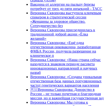
сериала «Атом»
Вакцина от аллергии на пыльцу березы
потребует от трех до пяти инъекций - ТАСС
Вероника Скворцова выступила ключевым
спикером в стратегической сессии
«Женщины за здоровое общество.
Сотрудничество без
Вероника Скворцова присоединилась к
традиционной доброй акции «Ёлка
желаний»
Вероника Скворцова: «Ещё одна
отечественная онковакцина, разработанная
ФМБА России, получила разрешение на
клиническое п
Вероника Скворцова: «Наша страна сейчас
находится в знаковом периоде расцвета
инновационных направлений и научных
разраб
Вероника Скворцова: «Создана уникальная
отечественная база данных популяционных
частот генетических вариантов населения
🇷🇺Вероника Скворцова: Донорство в
России – не только почетная и благородная
миссия, но и важнейшая государственная зад
Вероника Скворцова: Мы готовы к