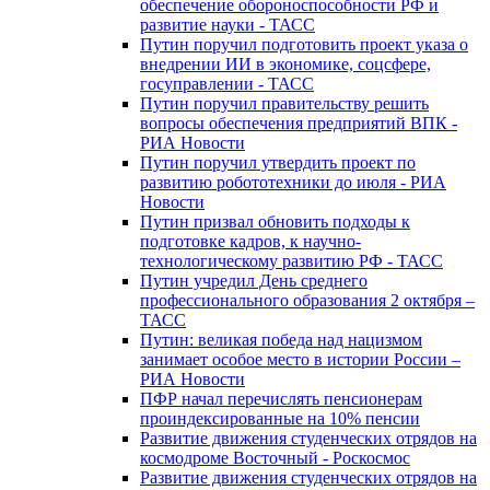
обеспечение обороноспособности РФ и
развитие науки - ТАСС
Путин поручил подготовить проект указа о
внедрении ИИ в экономике, соцсфере,
госуправлении - ТАСС
Путин поручил правительству решить
вопросы обеспечения предприятий ВПК -
РИА Новости
Путин поручил утвердить проект по
развитию робототехники до июля - РИА
Новости
Путин призвал обновить подходы к
подготовке кадров, к научно-
технологическому развитию РФ - ТАСС
Путин учредил День среднего
профессионального образования 2 октября –
ТАСС
Путин: великая победа над нацизмом
занимает особое место в истории России –
РИА Новости
ПФР начал перечислять пенсионерам
проиндексированные на 10% пенсии
Развитие движения студенческих отрядов на
космодроме Восточный - Роскосмос
Развитие движения студенческих отрядов на