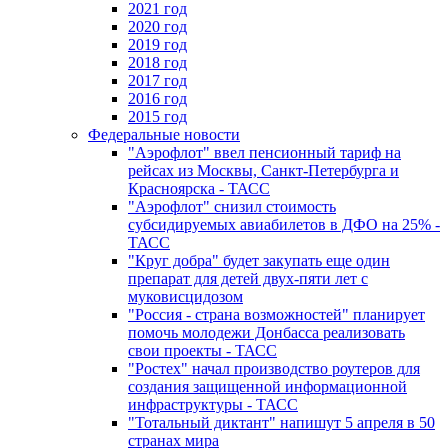
2021 год
2020 год
2019 год
2018 год
2017 год
2016 год
2015 год
Федеральные новости
"Аэрофлот" ввел пенсионный тариф на
рейсах из Москвы, Санкт-Петербурга и
Красноярска - ТАСС
"Аэрофлот" снизил стоимость
субсидируемых авиабилетов в ДФО на 25% -
ТАСС
"Круг добра" будет закупать еще один
препарат для детей двух-пяти лет с
муковисцидозом
"Россия - страна возможностей" планирует
помочь молодежи Донбасса реализовать
свои проекты - ТАСС
"Ростех" начал производство роутеров для
создания защищенной информационной
инфраструктуры - ТАСС
"Тотальный диктант" напишут 5 апреля в 50
странах мира