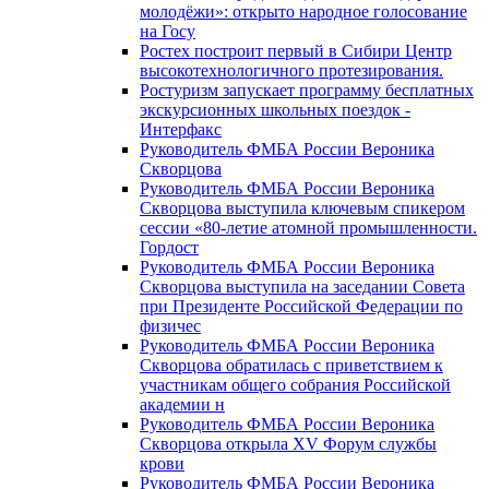
молодёжи»: открыто народное голосование
на Госу
Ростех построит первый в Сибири Центр
высокотехнологичного протезирования.
Ростуризм запускает программу бесплатных
экскурсионных школьных поездок -
Интерфакс
Руководитель ФМБА России Вероника
Скворцова
Руководитель ФМБА России Вероника
Скворцова выступила ключевым спикером
сессии «80-летие атомной промышленности.
Гордост
Руководитель ФМБА России Вероника
Скворцова выступила на заседании Совета
при Президенте Российской Федерации по
физичес
Руководитель ФМБА России Вероника
Скворцова обратилась с приветствием к
участникам общего собрания Российской
академии н
Руководитель ФМБА России Вероника
Скворцова открыла XV Форум службы
крови
Руководитель ФМБА России Вероника