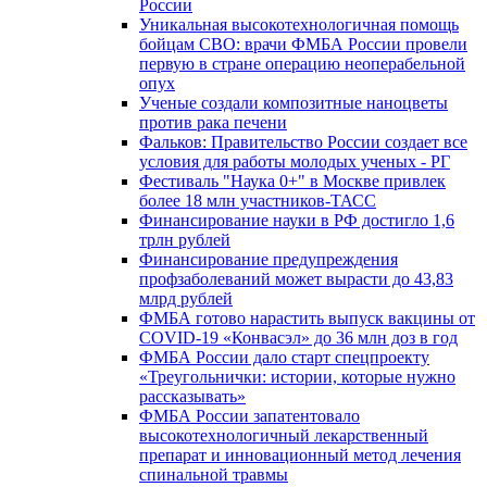
России
Уникальная высокотехнологичная помощь
бойцам СВО: врачи ФМБА России провели
первую в стране операцию неоперабельной
опух
Ученые создали композитные наноцветы
против рака печени
Фальков: Правительство России создает все
условия для работы молодых ученых - РГ
Фестиваль "Наука 0+" в Москве привлек
более 18 млн участников-ТАСС
Финансирование науки в РФ достигло 1,6
трлн рублей
Финансирование предупреждения
профзаболеваний может вырасти до 43,83
млрд рублей
ФМБА готово нарастить выпуск вакцины от
COVID-19 «Конвасэл» до 36 млн доз в год
ФМБА России дало старт спецпроекту
«Треугольнички: истории, которые нужно
рассказывать»
ФМБА России запатентовало
высокотехнологичный лекарственный
препарат и инновационный метод лечения
спинальной травмы