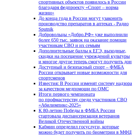
спортивных объектов появилось в России
благодаря федпроекту «Спорт – норма
жизни»
До конца года в России могут узаконить
производство препаратов в аптеках - Радио
Sputnik
Добровольцы «Добро.РФ» уже выполнили
более 650 тыс. заявок на оказание помощи
участникам СВО и их семьям
Дополнительные баллы к ЕГЭ, выходные,
скидки на посещение учреждений культуры
и многое другое теперь смогут получить дон
Доступный и безопасный спорт – ФМБА
России открывает новые возможности для
спортсменов
Известия: В России изменят систему надзора
за качеством медпомощи по ОМС
Итоги первого чемпионата
по профмастерству среди участников СВО
«Абилимпикс-2025»
К 80-летию Победы в ФМБА России
стартовала диспансеризация ветеранов
Великой Отечественной войны
Кабмин определил госуслуги, которые
можно будет получить по биометрии в МФЦ