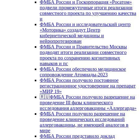
ФМБА России и Госкорпорация «Росатом»
подвели промежуточные итоги реализации
совместного проекта по улучшению качества
и
ФМБА России и исследовательский центр
«Моторика» создадут Центр
кибернетической медицины и
нейропротезирован
ФМБА России и Правительство Москвы
подводят итоги реализации совместного
проекта по сохранению когнитивных
навыков и пс
ФМБА России обеспечило медицинское
сопровождение Атомиады-2023
ФМБА России получило постоянное
регистрационное удостоверение на препарат
«МИР 19»
🇷🇺ФМБА России получило разрешение на
проведение III фазы клинического
исследования аллерговакцины «Аллергарда»
ФМБА России получило разрешение на
проведение клинических исследований
аллерговакцины, не имеющей аналогов в
мире
ФМБА России представило доклад