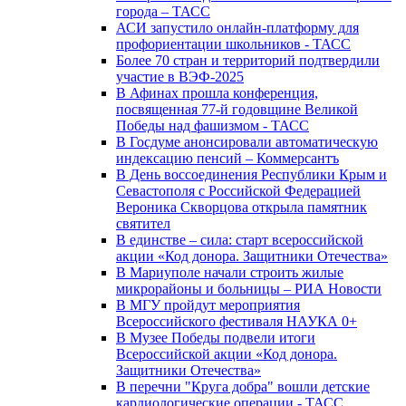
города – ТАСС
АСИ запустило онлайн-платформу для
профориентации школьников - ТАСС
Более 70 стран и территорий подтвердили
участие в ВЭФ-2025
В Афинах прошла конференция,
посвященная 77-й годовщине Великой
Победы над фашизмом - ТАСС
В Госдуме анонсировали автоматическую
индексацию пенсий – Коммерсантъ
В День воссоединения Республики Крым и
Севастополя с Российской Федерацией
Вероника Скворцова открыла памятник
святител
В единстве – сила: старт всероссийской
акции «Код донора. Защитники Отечества»
В Мариуполе начали строить жилые
микрорайоны и больницы – РИА Новости
В МГУ пройдут мероприятия
Всероссийского фестиваля НАУКА 0+
В Музее Победы подвели итоги
Всероссийской акции «Код донора.
Защитники Отечества»
В перечни "Круга добра" вошли детские
кардиологические операции - ТАСС