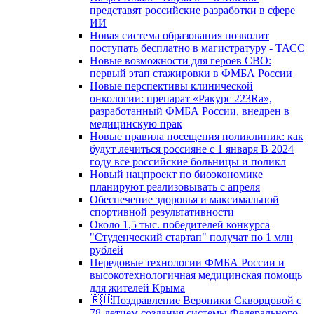
представят российские разработки в сфере
ИИ
Новая система образования позволит
поступать бесплатно в магистратуру - ТАСС
Новые возможности для героев СВО:
первый этап стажировки в ФМБА России
Новые перспективы клинической
онкологии: препарат «Ракурс 223Ra»,
разработанный ФМБА России, внедрен в
медицинскую прак
Новые правила посещения поликлиник: как
будут лечиться россияне с 1 января В 2024
году все российские больницы и поликл
Новый нацпроект по биоэкономике
планируют реализовывать с апреля
Обеспечение здоровья и максимальной
спортивной результативности
Около 1,5 тыс. победителей конкурса
"Студенческий стартап" получат по 1 млн
рублей
Передовые технологии ФМБА России и
высокотехнологичная медицинская помощь
для жителей Крыма
🇷🇺Поздравление Вероники Скворцовой с
78-летием создания системы Федерального