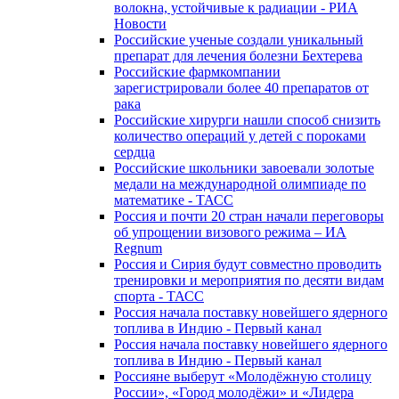
волокна, устойчивые к радиации - РИА
Новости
Российские ученые создали уникальный
препарат для лечения болезни Бехтерева
Российские фармкомпании
зарегистрировали более 40 препаратов от
рака
Российские хирурги нашли способ снизить
количество операций у детей с пороками
сердца
Российские школьники завоевали золотые
медали на международной олимпиаде по
математике - ТАСС
Россия и почти 20 стран начали переговоры
об упрощении визового режима – ИА
Regnum
Россия и Сирия будут совместно проводить
тренировки и мероприятия по десяти видам
спорта - ТАСС
Россия начала поставку новейшего ядерного
топлива в Индию - Первый канал
Россия начала поставку новейшего ядерного
топлива в Индию - Первый канал
Россияне выберут «Молодёжную столицу
России», «Город молодёжи» и «Лидера