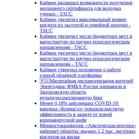
Кабмин расширил возможности получения
жилищного сертификата для молодых
ученых - ТАСС
Кабмин увеличил максимальный размер
кредита по льготной и семейной ипотеке -
ТАСС
Кабмин увеличил число бюджетных мест в
магистратуре по научно-технологическим
направлениям - ТАСС
Кабмин увеличил число бюджетных мест в
магистратуре по научно-технологическим
направлениям – ТАСС
Кабмин утвердил положение о работе
единой облачной платформы
🇷🇺Масштабная диспансеризация жителей
Энергодара: ФМБА России направило в
Запорожскую область
мультидисциплинарную бриг
Менее 0,18% заболевших COVID-19:
вакцина «Конвасэл» показала высокую
эффективность в защите от новой
коронавирусной инфе
Минвостокразвития: «Арктическая ипотека»
набирает обороты: выдано 1,2 тыс. льготных
кредитов на жилье