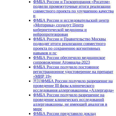
ФМБА России и Госкорпорация «Росатом»
подвели промежуточные итоги реализации
совместного проекта по улучшению качества
и
ФМБА России и исследовательский центр
«Моторика» создадут Центр
кибернетической медицины и
нейропротезирован
ФМБА России и Правительство Москвы
подводят итоги реализации совместного
проекта по сохранению когнитивных
навыков и пс
ФМБА России обеспечило медицинское
сопровождение Атомиады-2023
ФМБА России получило постоянное
регистрационное удостоверение на препарат
«МИР 19»
🇷🇺ФМБА России получило разрешение на
проведение III фазы клинического
исследования аллерговакцины «Аллергарда»
ФМБА России получило разрешение на
проведение клинических исследований
аллерговакцины, не имеющей аналогов в
мире
ФМБА России представило доклад