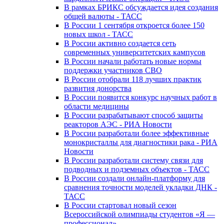
В рамках БРИКС обсуждается идея создания
общей валюты - ТАСС
В России 1 сентября откроется более 150
новых школ - ТАСС
В России активно создается сеть
современных университетских кампусов
В России начали работать новые нормы
поддержки участников СВО
В России отобрали 118 лучших практик
развития донорства
В России появится конкурс научных работ в
области медицины
В России разрабатывают способ защиты
реакторов АЭС - РИА Новости
В России разработали более эффективные
монокристаллы для диагностики рака - РИА
Новости
В России разработали систему связи для
подводных и подземных объектов - ТАСС
В России создали онлайн-платформу для
сравнения точности моделей укладки ДНК -
ТАСС
В России стартовал новый сезон
Всероссийской олимпиады студентов «Я —
профессионал»