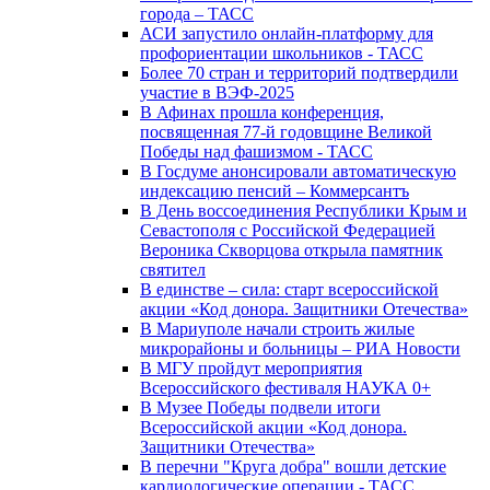
города – ТАСС
АСИ запустило онлайн-платформу для
профориентации школьников - ТАСС
Более 70 стран и территорий подтвердили
участие в ВЭФ-2025
В Афинах прошла конференция,
посвященная 77-й годовщине Великой
Победы над фашизмом - ТАСС
В Госдуме анонсировали автоматическую
индексацию пенсий – Коммерсантъ
В День воссоединения Республики Крым и
Севастополя с Российской Федерацией
Вероника Скворцова открыла памятник
святител
В единстве – сила: старт всероссийской
акции «Код донора. Защитники Отечества»
В Мариуполе начали строить жилые
микрорайоны и больницы – РИА Новости
В МГУ пройдут мероприятия
Всероссийского фестиваля НАУКА 0+
В Музее Победы подвели итоги
Всероссийской акции «Код донора.
Защитники Отечества»
В перечни "Круга добра" вошли детские
кардиологические операции - ТАСС