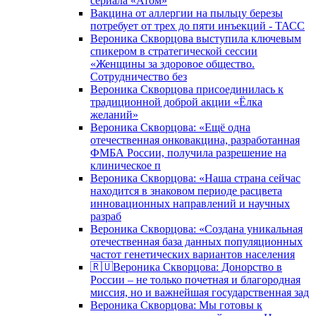
сериала «Атом»
Вакцина от аллергии на пыльцу березы
потребует от трех до пяти инъекций - ТАСС
Вероника Скворцова выступила ключевым
спикером в стратегической сессии
«Женщины за здоровое общество.
Сотрудничество без
Вероника Скворцова присоединилась к
традиционной доброй акции «Ёлка
желаний»
Вероника Скворцова: «Ещё одна
отечественная онковакцина, разработанная
ФМБА России, получила разрешение на
клиническое п
Вероника Скворцова: «Наша страна сейчас
находится в знаковом периоде расцвета
инновационных направлений и научных
разраб
Вероника Скворцова: «Создана уникальная
отечественная база данных популяционных
частот генетических вариантов населения
🇷🇺Вероника Скворцова: Донорство в
России – не только почетная и благородная
миссия, но и важнейшая государственная зад
Вероника Скворцова: Мы готовы к