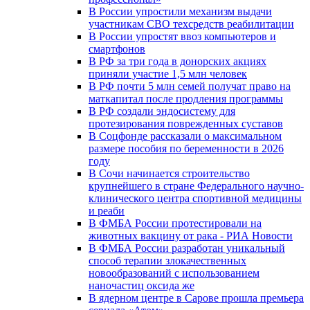
В России упростили механизм выдачи
участникам СВО техсредств реабилитации
В России упростят ввоз компьютеров и
смартфонов
В РФ за три года в донорских акциях
приняли участие 1,5 млн человек
В РФ почти 5 млн семей получат право на
маткапитал после продления программы
В РФ создали эндосистему для
протезирования поврежденных суставов
В Соцфонде рассказали о максимальном
размере пособия по беременности в 2026
году
В Сочи начинается строительство
крупнейшего в стране Федерального научно-
клинического центра спортивной медицины
и реаби
В ФМБА России протестировали на
животных вакцину от рака - РИА Новости
В ФМБА России разработан уникальный
способ терапии злокачественных
новообразований с использованием
наночастиц оксида же
В ядерном центре в Сарове прошла премьера