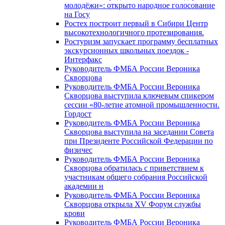
молодёжи»: открыто народное голосование
на Госу
Ростех построит первый в Сибири Центр
высокотехнологичного протезирования.
Ростуризм запускает программу бесплатных
экскурсионных школьных поездок -
Интерфакс
Руководитель ФМБА России Вероника
Скворцова
Руководитель ФМБА России Вероника
Скворцова выступила ключевым спикером
сессии «80-летие атомной промышленности.
Гордост
Руководитель ФМБА России Вероника
Скворцова выступила на заседании Совета
при Президенте Российской Федерации по
физичес
Руководитель ФМБА России Вероника
Скворцова обратилась с приветствием к
участникам общего собрания Российской
академии н
Руководитель ФМБА России Вероника
Скворцова открыла XV Форум службы
крови
Руководитель ФМБА России Вероника