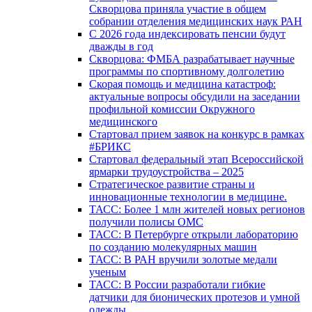
Скворцова приняла участие в общем
собрании отделения медицинских наук РАН
С 2026 года индексировать пенсии будут
дважды в год
Скворцова: ФМБА разрабатывает научные
программы по спортивному долголетию
Скорая помощь и медицина катастроф:
актуальные вопросы обсудили на заседании
профильной комиссии Окружного
медицинского
Стартовал прием заявок на конкурс в рамках
#БРИКС
Стартовал федеральный этап Всероссийской
ярмарки трудоустройства – 2025
Стратегическое развитие страны и
инновационные технологии в медицине.
ТАСС: Более 1 млн жителей новых регионов
получили полисы ОМС
ТАСС: В Петербурге открыли лабораторию
по созданию молекулярных машин
ТАСС: В РАН вручили золотые медали
ученым
ТАСС: В России разработали гибкие
датчики для бионических протезов и умной
одежды