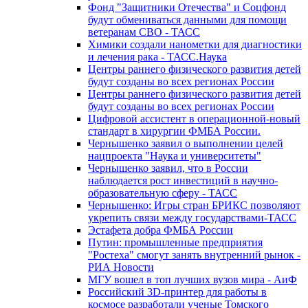
Фонд "Защитники Отечества" и Соцфонд
будут обмениваться данными для помощи
ветеранам СВО - ТАСС
Химики создали нанометки для диагностики
и лечения рака - ТАСС.Наука
Центры раннего физического развития детей
будут созданы во всех регионах России
Центры раннего физического развития детей
будут созданы во всех регионах России
Цифровой ассистент в операционной-новый
стандарт в хирургии ФМБА России.
Чернышенко заявил о выполнении целей
нацпроекта "Наука и университеты"
Чернышенко заявил, что в России
наблюдается рост инвестиций в научно-
образовательную сферу - ТАСС
Чернышенко: Игры стран БРИКС позволяют
укрепить связи между государствами-ТАСС
Эстафета добра ФМБА России
Путин: промышленные предприятия
"Ростеха" смогут занять внутренний рынок -
РИА Новости
МГУ вошел в топ лучших вузов мира - АиФ
Российский 3D-принтер для работы в
космосе разработали ученые Томского