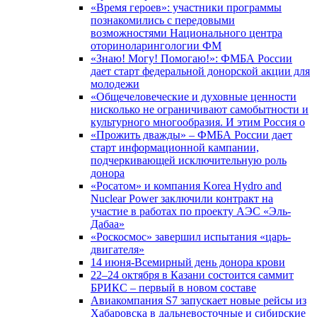
«Время героев»: участники программы
познакомились с передовыми
возможностями Национального центра
оториноларингологии ФМ
«Знаю! Могу! Помогаю!»: ФМБА России
дает старт федеральной донорской акции для
молодежи
«Общечеловеческие и духовные ценности
нисколько не ограничивают самобытности и
культурного многообразия. И этим Россия о
«Прожить дважды» – ФМБА России дает
старт информационной кампании,
подчеркивающей исключительную роль
донора
«Росатом» и компания Korea Hydro and
Nuclear Power заключили контракт на
участие в работах по проекту АЭС «Эль-
Дабаа»
«Роскосмос» завершил испытания «царь-
двигателя»
14 июня-Всемирный день донора крови
22–24 октября в Казани состоится саммит
БРИКС – первый в новом составе
Авиакомпания S7 запускает новые рейсы из
Хабаровска в дальневосточные и сибирские