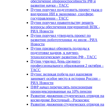
обеспечение обороноспособности РФ и
развитие науки - ТАСС
Путин поручил подготовить проект указа о
внедрении ИИ в экономике, соцсфере,
госуправлении - ТАСС
Путин поручил правительству решить
вопросы обеспечения предприятий ВПК -
РИА Новости
Путин поручил утвердить проект по
развитию робототехники до июля - РИА
Новости
Путин призвал обновить подходы к
подготовке кадров, к научно-
технологическому развитию РФ - ТАСС
Путин учредил День среднего
профессионального образования 2 октября –
ТАСС
Путин: великая победа над нацизмом
занимает особое место в истории России –
РИА Новости
ПФР начал перечислять пенсионерам
проиндексированные на 10% пенсии
Развитие движения студенческих отрядов на
космодроме Восточный - Роскосмос
Развитие движения студенческих отрядов на