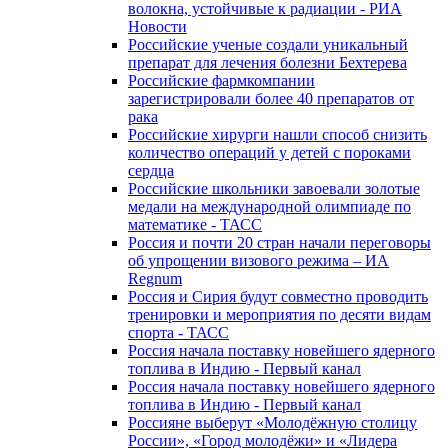
волокна, устойчивые к радиации - РИА
Новости
Российские ученые создали уникальный
препарат для лечения болезни Бехтерева
Российские фармкомпании
зарегистрировали более 40 препаратов от
рака
Российские хирурги нашли способ снизить
количество операций у детей с пороками
сердца
Российские школьники завоевали золотые
медали на международной олимпиаде по
математике - ТАСС
Россия и почти 20 стран начали переговоры
об упрощении визового режима – ИА
Regnum
Россия и Сирия будут совместно проводить
тренировки и мероприятия по десяти видам
спорта - ТАСС
Россия начала поставку новейшего ядерного
топлива в Индию - Первый канал
Россия начала поставку новейшего ядерного
топлива в Индию - Первый канал
Россияне выберут «Молодёжную столицу
России», «Город молодёжи» и «Лидера