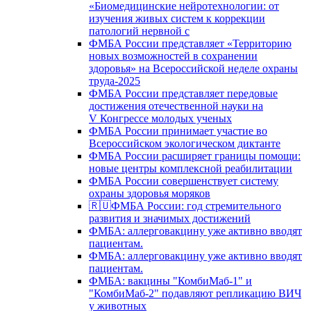
«Биомедицинские нейротехнологии: от
изучения живых систем к коррекции
патологий нервной с
ФМБА России представляет «Территорию
новых возможностей в сохранении
здоровья» на Всероссийской неделе охраны
труда-2025
ФМБА России представляет передовые
достижения отечественной науки на
V Конгрессе молодых ученых
ФМБА России принимает участие во
Всероссийском экологическом диктанте
ФМБА России расширяет границы помощи:
новые центры комплексной реабилитации
ФМБА России совершенствует систему
охраны здоровья моряков
🇷🇺ФМБА России: год стремительного
развития и значимых достижений
ФМБА: аллерговакцину уже активно вводят
пациентам.
ФМБА: аллерговакцину уже активно вводят
пациентам.
ФМБА: вакцины "КомбиМаб-1" и
"КомбиМаб-2" подавляют репликацию ВИЧ
у животных