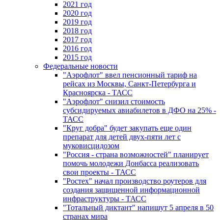
2021 год
2020 год
2019 год
2018 год
2017 год
2016 год
2015 год
Федеральные новости
"Аэрофлот" ввел пенсионный тариф на
рейсах из Москвы, Санкт-Петербурга и
Красноярска - ТАСС
"Аэрофлот" снизил стоимость
субсидируемых авиабилетов в ДФО на 25% -
ТАСС
"Круг добра" будет закупать еще один
препарат для детей двух-пяти лет с
муковисцидозом
"Россия - страна возможностей" планирует
помочь молодежи Донбасса реализовать
свои проекты - ТАСС
"Ростех" начал производство роутеров для
создания защищенной информационной
инфраструктуры - ТАСС
"Тотальный диктант" напишут 5 апреля в 50
странах мира