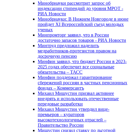
Минобрнауки рассмотрит запрос об
индексации стипендий до уровня МРОТ -
РИА Новости
Минобрнауки: В Нижнем Новгороде в июне
пройдет XI Всероссийский съезд молодых
ученых
Минпромторг заявил, что в России
достаточно запасов товаров - РИА Новости
Минтруд предложил наделить
медработников-протезистов правом на
досрочную пенсию
Минфин заявил, что бюджет России в 2023-
2025 годах обеспечит все социальные
обязательства – ТАСС
Минфин поддержал гарантирование
сбережений россиян в частных пенсионных
фондах – Коммерсантъ
Михаил Мишустин призвал активнее
внедрять и использовать отечественные
передовые разработки
Михаил Мишустин утвердил вице-
премьеров – кураторов
высокотехнологичных отраслей –
Правительство России
Мишустин снизил ставку по льготной