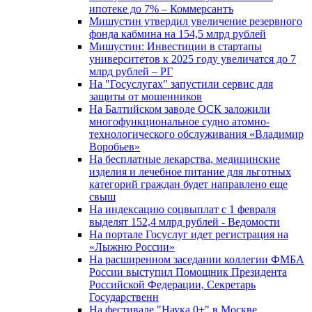
ипотеке до 7% – Коммерсантъ
Мишустин утвердил увеличение резервного
фонда кабмина на 154,5 млрд рублей
Мишустин: Инвестиции в стартапы
университетов к 2025 году увеличатся до 7
млрд рублей – РГ
На "Госуслугах" запустили сервис для
защиты от мошенников
На Балтийском заводе ОСК заложили
многофункциональное судно атомно-
технологического обслуживания «Владимир
Воробьев»
На бесплатные лекарства, медицинские
изделия и лечебное питание для льготных
категорий граждан будет направлено еще
свыш
На индексацию соцвыплат с 1 февраля
выделят 152,4 млрд рублей - Ведомости
На портале Госуслуг идет регистрация на
«Лыжню России»
На расширенном заседании коллегии ФМБА
России выступил Помощник Президента
Российской Федерации, Секретарь
Государственн
На фестивале "Наука 0+" в Москве