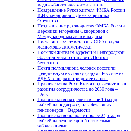
медико-биологического агентства
Поздравление Руководителя ФМБА России
В.И.Скворцовой с Днём защитника
Отечества.
Поздравление руководителя ФМБА России
Вероники Игоревны Скворцовой с
Международным женским днем
Поставят на учет: ветераны СВО получат
медпомощь автоматически
Посылки жителям Курской и Белгородской
областей можно отправить Почтой
бесплатно
Почти полмиллиона человек посетили
грандиозную выставку-форум «Россия» на
ВДНХ за первые три дня ее работы
Правительства РФ и Китая подготовят план
развития сотрудничества до 2030 года –
ТАСС
Правительство выделит свыше 10 млрд
рублей на поддержку неработающих
пенсионеров – Ведомости
Правительство направит более 24,5 млрд
рублей на лечение детей с тяжелыми
заболеваниями