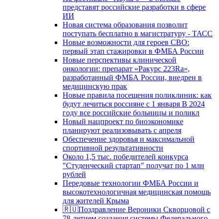
представят российские разработки в сфере
ИИ
Новая система образования позволит
поступать бесплатно в магистратуру - ТАСС
Новые возможности для героев СВО:
первый этап стажировки в ФМБА России
Новые перспективы клинической
онкологии: препарат «Ракурс 223Ra»,
разработанный ФМБА России, внедрен в
медицинскую прак
Новые правила посещения поликлиник: как
будут лечиться россияне с 1 января В 2024
году все российские больницы и поликл
Новый нацпроект по биоэкономике
планируют реализовывать с апреля
Обеспечение здоровья и максимальной
спортивной результативности
Около 1,5 тыс. победителей конкурса
"Студенческий стартап" получат по 1 млн
рублей
Передовые технологии ФМБА России и
высокотехнологичная медицинская помощь
для жителей Крыма
🇷🇺Поздравление Вероники Скворцовой с
78-летием создания системы Федерального