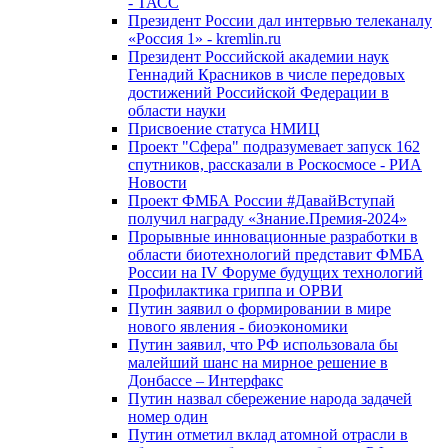
- ТАСС
Президент России дал интервью телеканалу
«Россия 1» - kremlin.ru
Президент Российской академии наук
Геннадий Красников в числе передовых
достижений Российской Федерации в
области науки
Присвоение статуса НМИЦ
Проект "Сфера" подразумевает запуск 162
спутников, рассказали в Роскосмосе - РИА
Новости
Проект ФМБА России #ДавайВступай
получил награду «Знание.Премия-2024»
Прорывные инновационные разработки в
области биотехнологий представит ФМБА
России на IV Форуме будущих технологий
Профилактика гриппа и ОРВИ
Путин заявил о формировании в мире
нового явления - биоэкономики
Путин заявил, что РФ использовала бы
малейший шанс на мирное решение в
Донбассе – Интерфакс
Путин назвал сбережение народа задачей
номер один
Путин отметил вклад атомной отрасли в