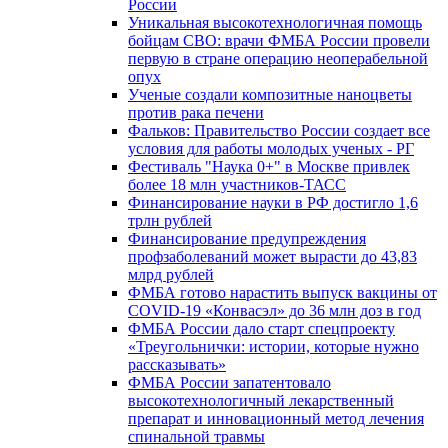
России
Уникальная высокотехнологичная помощь
бойцам СВО: врачи ФМБА России провели
первую в стране операцию неоперабельной
опух
Ученые создали композитные наноцветы
против рака печени
Фальков: Правительство России создает все
условия для работы молодых ученых - РГ
Фестиваль "Наука 0+" в Москве привлек
более 18 млн участников-ТАСС
Финансирование науки в РФ достигло 1,6
трлн рублей
Финансирование предупреждения
профзаболеваний может вырасти до 43,83
млрд рублей
ФМБА готово нарастить выпуск вакцины от
COVID-19 «Конвасэл» до 36 млн доз в год
ФМБА России дало старт спецпроекту
«Треугольнички: истории, которые нужно
рассказывать»
ФМБА России запатентовало
высокотехнологичный лекарственный
препарат и инновационный метод лечения
спинальной травмы