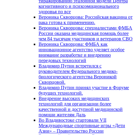
тиражированию эталонной модели Центра
когнитивного и психоэмоционального
здоровья по все
Вероника Скворцова: Российская вакцина от
рака готова к применению.
Вероника Скворцова: специалистами ФМБА
России оказана медицинская помощь более
чем 84 тысячам участников и ветеранов СВО
Вероника Скворцова: ФМБА как
инновационное агентство уделяет особое
внимание разработке и внедрению
передовых технологий
Владимир Путин встретился с
руководителем Федерального медико-
биологического агентства Вероникой
Скворцовой.
Владимир Путин принял участие в Форуме
будущих технологий.
Внедрение высоких медицинских
технологий для организации более
качественной и доступной медицинской
помощи жителям Даль
Во Владивостоке стартовали VII
Международные спортивные игры «Дети
Азии» – Правительство России