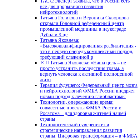
ТАСС:Эксперт заявила, что в России есть
все для прорывного развития
нейротехнологий
Татьяна Голикова и Вероника Скворцова
открыли Головной референсный центр
промышленной медицины в наукограде
Дубна и 9 це
Татьяна Яковлева:
«Высококвалифицированная реабилитация -
это в первую очередь комплексный подход,
требующий слаженной р
🇷🇺Татьяна Яковлева: «Наша цель – не
просто устранить последствия травм, а
вернуть человека к активной полноценной
жизн
Терапия будущего: Федеральный центр мозга
и нейротехнологий ФМБА России внедряет
новый подход к лечению глиобластомы
Технологии, опережающие время:
совместные проекты ФМБА России и
Росатома – для здоровья жителей нашей
страны
Технологический суверенитет и
стратегические направления развития
страны. Цифровая трансформация – в ФМБА