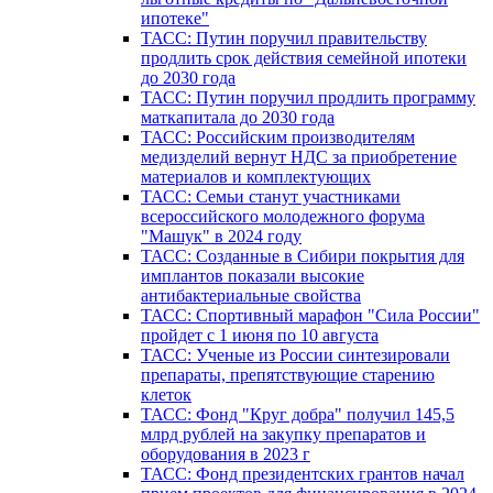
ипотеке"
ТАСС: Путин поручил правительству
продлить срок действия семейной ипотеки
до 2030 года
ТАСС: Путин поручил продлить программу
маткапитала до 2030 года
ТАСС: Российским производителям
медизделий вернут НДС за приобретение
материалов и комплектующих
ТАСС: Семьи станут участниками
всероссийского молодежного форума
"Машук" в 2024 году
ТАСС: Созданные в Сибири покрытия для
имплантов показали высокие
антибактериальные свойства
ТАСС: Спортивный марафон "Сила России"
пройдет с 1 июня по 10 августа
ТАСС: Ученые из России синтезировали
препараты, препятствующие старению
клеток
ТАСС: Фонд "Круг добра" получил 145,5
млрд рублей на закупку препаратов и
оборудования в 2023 г
ТАСС: Фонд президентских грантов начал