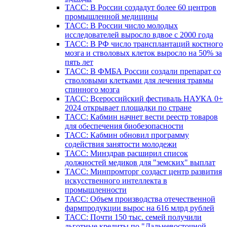
ТАСС: В России создадут более 60 центров
промышленной медицины
ТАСС: В России число молодых
исследователей выросло вдвое с 2000 года
ТАСС: В РФ число трансплантаций костного
мозга и стволовых клеток выросло на 50% за
пять лет
ТАСС: В ФМБА России создали препарат со
стволовыми клетками для лечения травмы
спинного мозга
ТАСС: Всероссийский фестиваль НАУКА 0+
2024 открывает площадки по стране
ТАСС: Кабмин начнет вести реестр товаров
для обеспечения биобезопасности
ТАСС: Кабмин обновил программу
содействия занятости молодежи
ТАСС: Минздрав расширил список
должностей медиков для "земских" выплат
ТАСС: Минпромторг создаст центр развития
искусственного интеллекта в
промышленности
ТАСС: Объем производства отечественной
фармпродукции вырос на 616 млрд рублей
ТАСС: Почти 150 тыс. семей получили
льготные кредиты по "Дальневосточной