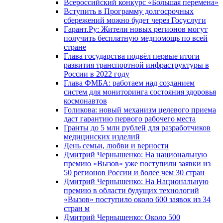
Всероссийский конкурс «Большая перемена»
Вступить в Программу долгосрочных
сбережений можно будет через Госуслуги
Гарант.Ру: Жители новых регионов могут
получить бесплатную медпомощь по всей
стране
Глава государства подвёл первые итоги
развития транспортной инфраструктуры в
России в 2022 году
Глава ФМБА: работаем над созданием
систем для мониторинга состояния здоровья
космонавтов
Голикова: новый механизм целевого приема
даст гарантию первого рабочего места
Гранты до 5 млн рублей для разработчиков
медицинских изделий
День семьи, любви и верности
Дмитрий Чернышенко: На национальную
премию «Вызов» уже поступили заявки из
50 регионов России и более чем 30 стран
Дмитрий Чернышенко: На Национальную
премию в области будущих технологий
«Вызов» поступило около 600 заявок из 34
стран м
Дмитрий Чернышенко: Около 500