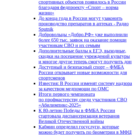
спортивных объектов появилось в России
благодаря федпроекту «Спорт – норма
жизни»
До конца года в России могут узаконить
производство препаратов в аптеках - Радио
Sputnik
Добровольцы «Добро.РФ» уже выполнили
более 650 тыс. заявок на оказание помощи
участникам СВО и их семьям
Дополнительные баллы к ЕГЭ, выходные,
скидки на посещение учреждений культуры
и многое другое теперь смогут получить дон
Доступный и безопасный спорт – ФМБА
России открывает новые возможности для
спортсменов
Известия: В России изменят систему надзора
за качеством медпомощи по ОМС
Итоги первого чемпионата
по профмастерству среди участников СВО
«Абилимпикс-2025»
К 80-летию Победы в ФМБА России
стартовала диспансеризация ветеранов
Великой Отечественной войны
Кабмин определил госуслуги, которые
можно будет получить по биометрии в МФЦ