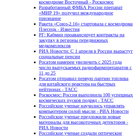
космодроме Восточный - Роскосмос
Разработанный ФМБА России препарат
«МИР 19» получил международное
признание
Ракета «Союз-2.1б» стартовала с космодрома
Плесецк - Известия
РГ: Кабмин проавансирует контракты на
закупку в регионы передвижных
медкомплексов
РИА Новости: С 1 апреля в России вырастут
социальные пенсии
Росатом намерен увеличить с 2025 года
число выпускаемых радиофармпрепаратов с
11 до 25
Росатом отправил первую партию топлива
для китайского реактора на быстрых
нейтронах - ТАСС
Роскосмос: Россия выполнила 100 успешных
космических пусков подряд - ТАСС
Российские ученые научились управлять
компьютером силой мысли - РИА Новости
Российские ученые предложили новые
материалы для высокоточных детекторов -
РИА Новости
Российские ученые создали оптические