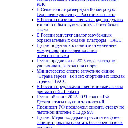
РБК
В Севастополе развернули 80-метровую
Георгиевскую ленту - Российская газета
В России снизились цены на ряд продуктов,
топливо и бытовую технику - Российская
газета
В России запустят аналог зарубежных
образовательных онлайн-платформ - ТАСС
Путин поручил восполнить отмененные
международные соревнования
отечественными
Путин предложил с 2025 года ежегодно
увеличивать расходы на спорт
Министерство спорта запустило акцию
"Страна героев" во всех спортивных школах
страны - ТАСС
В России предложили ввести новые льготы
для матерей - Lenta.ru
Путин объявил 2022-2031 годы в РФ
Десятилетием науки и технологий
Президент РФ предложил снизить ставку по
льготной ипотеке с 12 до 9%
Путин: Меры поддержки россиян на фоне
санкций должны работать без сбоев на всех
уровнях