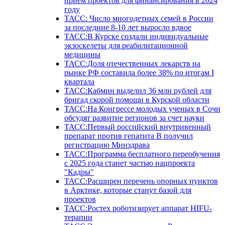
прием проектов для финансирования в 2024
году
ТАСС: Число многодетных семей в России
за последние 8-10 лет выросло вдвое
ТАСС:В Курске создали индивидуальные
экзоскелеты для реабилитационной
медицины
ТАСС:Доля отечественных лекарств на
рынке РФ составила более 38% по итогам I
квартала
ТАСС:Кабмин выделил 36 млн рублей для
бригад скорой помощи в Курской области
ТАСС:На Конгрессе молодых ученых в Сочи
обсудят развитие регионов за счет науки
ТАСС:Первый российский внутривенный
препарат против гепатита В получил
регистрацию Минздрава
ТАСС:Программа бесплатного переобучения
с 2025 года станет частью нацпроекта
"Кадры"
ТАСС:Расширен перечень опорных пунктов
в Арктике, которые станут базой для
проектов
ТАСС:Ростех роботизирует аппарат HIFU-
терапии