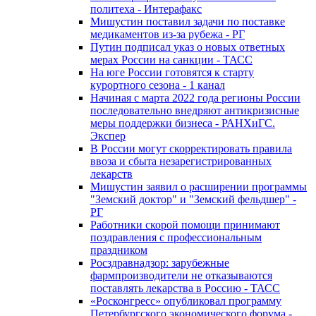
политеха - Интерафакс
Мишустин поставил задачи по поставке
медикаментов из-за рубежа - РГ
Путин подписал указ о новых ответных
мерах России на санкции - ТАСС
На юге России готовятся к старту
курортного сезона - 1 канал
Начиная с марта 2022 года регионы России
последовательно внедряют антикризисные
меры поддержки бизнеса - РАНХиГС.
Экспер
В России могут скорректировать правила
ввоза и сбыта незарегистрированных
лекарств
Мишустин заявил о расширении программы
"Земский доктор" и "Земский фельдшер" -
РГ
Работники скорой помощи принимают
поздравления с профессиональным
праздником
Росздравнадзор: зарубежные
фармпроизводители не отказываются
поставлять лекарства в Россию - ТАСС
«Росконгресс» опубликовал программу
Петербургского экономического форума -