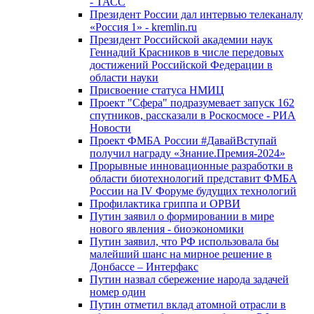
- ТАСС
Президент России дал интервью телеканалу
«Россия 1» - kremlin.ru
Президент Российской академии наук
Геннадий Красников в числе передовых
достижений Российской Федерации в
области науки
Присвоение статуса НМИЦ
Проект "Сфера" подразумевает запуск 162
спутников, рассказали в Роскосмосе - РИА
Новости
Проект ФМБА России #ДавайВступай
получил награду «Знание.Премия-2024»
Прорывные инновационные разработки в
области биотехнологий представит ФМБА
России на IV Форуме будущих технологий
Профилактика гриппа и ОРВИ
Путин заявил о формировании в мире
нового явления - биоэкономики
Путин заявил, что РФ использовала бы
малейший шанс на мирное решение в
Донбассе – Интерфакс
Путин назвал сбережение народа задачей
номер один
Путин отметил вклад атомной отрасли в