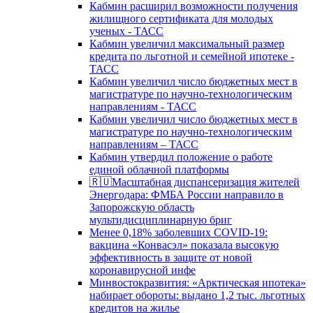
Кабмин расширил возможности получения
жилищного сертификата для молодых
ученых - ТАСС
Кабмин увеличил максимальный размер
кредита по льготной и семейной ипотеке -
ТАСС
Кабмин увеличил число бюджетных мест в
магистратуре по научно-технологическим
направлениям - ТАСС
Кабмин увеличил число бюджетных мест в
магистратуре по научно-технологическим
направлениям – ТАСС
Кабмин утвердил положение о работе
единой облачной платформы
🇷🇺Масштабная диспансеризация жителей
Энергодара: ФМБА России направило в
Запорожскую область
мультидисциплинарную бриг
Менее 0,18% заболевших COVID-19:
вакцина «Конвасэл» показала высокую
эффективность в защите от новой
коронавирусной инфе
Минвостокразвития: «Арктическая ипотека»
набирает обороты: выдано 1,2 тыс. льготных
кредитов на жилье