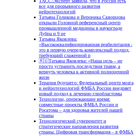
ТАСС:Эксперт заявила, что в России есть
все для прорывного развития
нейротехнологий
Татьяна Голикова и Вероника Скворцова
открыли Головной референсный центр
промышленной медицины в наукограде
Дубна и 9 це
Татьяна Яковлева:
«Высококвалифицированная реабилитация -
это в первую очередь комплексный подход,
требующий слаженной р
🇷🇺Татьяна Яковлева: «Наша цель – не
просто устранить последствия травм, а
вернуть человека к активной полноценной
жизн
Терапия будущего: Федеральный центр мозга
и нейротехнологий ФМБА России внедряет
новый подход к лечению глиобластомы
Технологии, опережающие время:
совместные проекты ФМБА России и
Росатома – для здоровья жителей нашей
страны
Технологический суверенитет и
стратегические направления развития
страны. Цифровая трансформация – в ФМБА