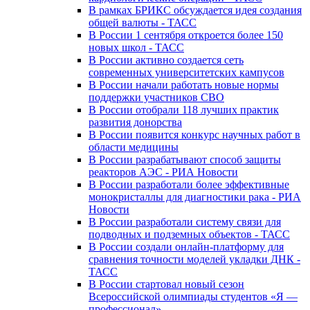
В рамках БРИКС обсуждается идея создания
общей валюты - ТАСС
В России 1 сентября откроется более 150
новых школ - ТАСС
В России активно создается сеть
современных университетских кампусов
В России начали работать новые нормы
поддержки участников СВО
В России отобрали 118 лучших практик
развития донорства
В России появится конкурс научных работ в
области медицины
В России разрабатывают способ защиты
реакторов АЭС - РИА Новости
В России разработали более эффективные
монокристаллы для диагностики рака - РИА
Новости
В России разработали систему связи для
подводных и подземных объектов - ТАСС
В России создали онлайн-платформу для
сравнения точности моделей укладки ДНК -
ТАСС
В России стартовал новый сезон
Всероссийской олимпиады студентов «Я —
профессионал»