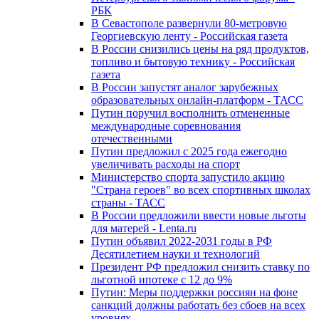
РБК
В Севастополе развернули 80-метровую
Георгиевскую ленту - Российская газета
В России снизились цены на ряд продуктов,
топливо и бытовую технику - Российская
газета
В России запустят аналог зарубежных
образовательных онлайн-платформ - ТАСС
Путин поручил восполнить отмененные
международные соревнования
отечественными
Путин предложил с 2025 года ежегодно
увеличивать расходы на спорт
Министерство спорта запустило акцию
"Страна героев" во всех спортивных школах
страны - ТАСС
В России предложили ввести новые льготы
для матерей - Lenta.ru
Путин объявил 2022-2031 годы в РФ
Десятилетием науки и технологий
Президент РФ предложил снизить ставку по
льготной ипотеке с 12 до 9%
Путин: Меры поддержки россиян на фоне
санкций должны работать без сбоев на всех
уровнях