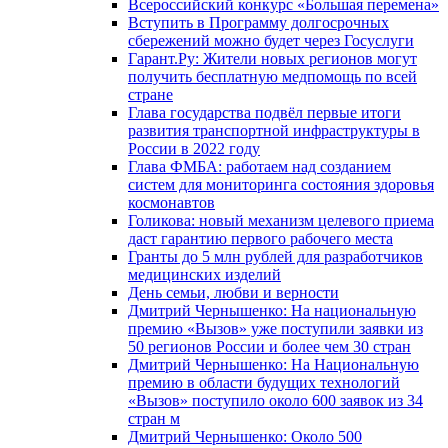
Всероссийский конкурс «Большая перемена»
Вступить в Программу долгосрочных
сбережений можно будет через Госуслуги
Гарант.Ру: Жители новых регионов могут
получить бесплатную медпомощь по всей
стране
Глава государства подвёл первые итоги
развития транспортной инфраструктуры в
России в 2022 году
Глава ФМБА: работаем над созданием
систем для мониторинга состояния здоровья
космонавтов
Голикова: новый механизм целевого приема
даст гарантию первого рабочего места
Гранты до 5 млн рублей для разработчиков
медицинских изделий
День семьи, любви и верности
Дмитрий Чернышенко: На национальную
премию «Вызов» уже поступили заявки из
50 регионов России и более чем 30 стран
Дмитрий Чернышенко: На Национальную
премию в области будущих технологий
«Вызов» поступило около 600 заявок из 34
стран м
Дмитрий Чернышенко: Около 500