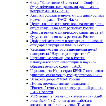
Фонд "Защитники Отечества" и Соцфонд
будут обмениваться данными для помощи
ветеранам СВО - ТАСС
Химики создали нанометки для диагностики
и лечения рака - ТАСС.Наука
Центры раннего физического развития детей
будут созданы во всех регионах России
Центры раннего физического развития детей
будут созданы во всех регионах России
Цифровой ассистент в операционной-новый
стандарт в хирургии ФМБА России.
Чернышенко заявил о выполнении целей
нацпроекта "Наука и университеты"
Чернышенко заявил, что в России
наблюдается рост инвестиций в научно-
образовательную сферу - ТАСС
Чернышенко: Игры стран БРИКС позволяют
укрепить связи между государствами-ТАСС
Эстафета добра ФМБА России
Путин: промышленные предприятия
"Ростеха" смогут занять внутренний рынок -
РИА Новости
МГУ вошел в топ лучших вузов мира - АиФ
Российский 3D-принтер для работы в
космосе разработали ученые Томского