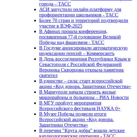
города – ТАСС
АСИ запустило онлайн-платформу для
профориентации школьников - ТАСС
Более 70 стран и территорий подтвердили
участие в ВЭФ-2025
В Афинах прошла конференция,
посвященная 77-й годовщине Великой
Победы над фашизмом - ТАСС
В Госдуме анонсировали автоматическую
индексацию пенсий – Коммерсантъ
В День воссоединения Республики Крым и
Севастополя с Российской Федерацией
Вероника Скворцова открыла памятник
святител
В единстве – сила: старт всероссийской
акции «Код донора. Защитники Отечества»
В Мариуполе начали строить жилые
микрорайоны и больницы – РИА Новости
В МГУ пройдут мероприятия
Всероссийского фестиваля НАУКА 0+
В Музее Победы подвели итоги
Всероссийской акции «Код донора.
Защитники Отечества»
В перечни "Круга добра" вошли детские
кардиологические операции - ТАСС