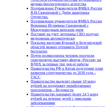
медико-биологического агентства
Поздравление Руководителя ФМБА России
В.И.Скворцовой с Днём защитника
Отечества.
Поздравление руководителя ФМБА России
Вероники Игоревны Скворцовой с
Международным женским днем
Поставят на учет: ветераны СВО получат
медпомощь автоматически
Посылки жителям Курской и Белгородской
областей можно отправить Почтой
бесплатно
Почти полмиллиона человек посетили
грандиозную выставку-форум «Россия» на
ВДНХ за первые три дня ее работы
Правительства РФ и Китая подготовят план
развития сотрудничества до 2030 года –
ТАСС
Правительство выделит свыше 10 млрд
рублей на поддержку неработающих
пенсионеров – Ведомости
Правительство направит более 24,5 млрд
рублей на лечение детей с тяжелыми
заболеваниями