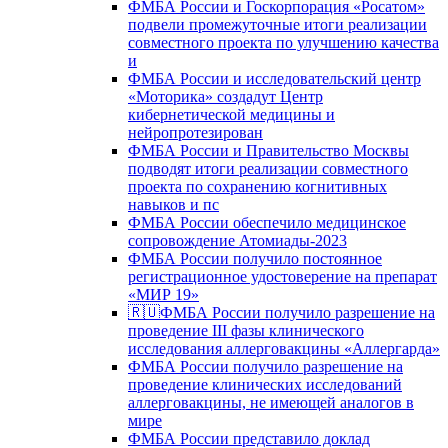
ФМБА России и Госкорпорация «Росатом»
подвели промежуточные итоги реализации
совместного проекта по улучшению качества
и
ФМБА России и исследовательский центр
«Моторика» создадут Центр
кибернетической медицины и
нейропротезирован
ФМБА России и Правительство Москвы
подводят итоги реализации совместного
проекта по сохранению когнитивных
навыков и пс
ФМБА России обеспечило медицинское
сопровождение Атомиады-2023
ФМБА России получило постоянное
регистрационное удостоверение на препарат
«МИР 19»
🇷🇺ФМБА России получило разрешение на
проведение III фазы клинического
исследования аллерговакцины «Аллергарда»
ФМБА России получило разрешение на
проведение клинических исследований
аллерговакцины, не имеющей аналогов в
мире
ФМБА России представило доклад