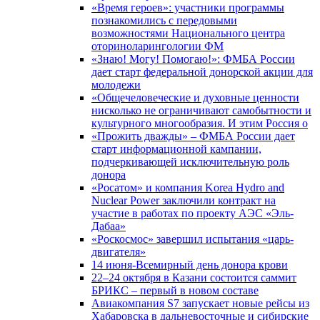
«Время героев»: участники программы
познакомились с передовыми
возможностями Национального центра
оториноларингологии ФМ
«Знаю! Могу! Помогаю!»: ФМБА России
дает старт федеральной донорской акции для
молодежи
«Общечеловеческие и духовные ценности
нисколько не ограничивают самобытности и
культурного многообразия. И этим Россия о
«Прожить дважды» – ФМБА России дает
старт информационной кампании,
подчеркивающей исключительную роль
донора
«Росатом» и компания Korea Hydro and
Nuclear Power заключили контракт на
участие в работах по проекту АЭС «Эль-
Дабаа»
«Роскосмос» завершил испытания «царь-
двигателя»
14 июня-Всемирный день донора крови
22–24 октября в Казани состоится саммит
БРИКС – первый в новом составе
Авиакомпания S7 запускает новые рейсы из
Хабаровска в дальневосточные и сибирские