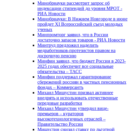
Минобрнауки рассмотрит запрос об
индексации стипендий до уровня МРОТ -
РИА Новости
Минобрнауки: В Нижнем Новгороде в июне
пройдет XI Всероссийский съезд молодых
ученых
Минпромторг заявил, что в России
достаточно запасов товаров - РИА Новости
Минтруд предложил наделить
медработников-протезистов правом на
досрочную пенсию
Минфин заявил, что бюджет России в 2023-
2025 годах обеспечит все социальные
обязательства – ТАСС
Минфин поддержал гарантирование
сбережений россиян в частных пенсионных
фондах – Коммерсантъ
Михаил Мишустин призвал активнее
внедрять и использовать отечественные
передовые разработки
Михаил Мишустин утвердил вице-
премьеров – кураторов
высокотехнологичных отраслей –
Правительство России
Мишустин снизил ставку по льготной