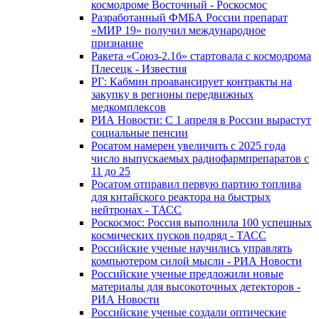
космодроме Восточный - Роскосмос
Разработанный ФМБА России препарат
«МИР 19» получил международное
признание
Ракета «Союз-2.1б» стартовала с космодрома
Плесецк - Известия
РГ: Кабмин проавансирует контракты на
закупку в регионы передвижных
медкомплексов
РИА Новости: С 1 апреля в России вырастут
социальные пенсии
Росатом намерен увеличить с 2025 года
число выпускаемых радиофармпрепаратов с
11 до 25
Росатом отправил первую партию топлива
для китайского реактора на быстрых
нейтронах - ТАСС
Роскосмос: Россия выполнила 100 успешных
космических пусков подряд - ТАСС
Российские ученые научились управлять
компьютером силой мысли - РИА Новости
Российские ученые предложили новые
материалы для высокоточных детекторов -
РИА Новости
Российские ученые создали оптические