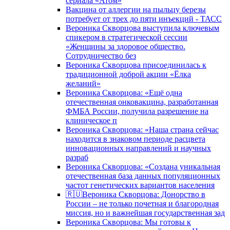
сериала «Атом»
Вакцина от аллергии на пыльцу березы
потребует от трех до пяти инъекций - ТАСС
Вероника Скворцова выступила ключевым
спикером в стратегической сессии
«Женщины за здоровое общество.
Сотрудничество без
Вероника Скворцова присоединилась к
традиционной доброй акции «Ёлка
желаний»
Вероника Скворцова: «Ещё одна
отечественная онковакцина, разработанная
ФМБА России, получила разрешение на
клиническое п
Вероника Скворцова: «Наша страна сейчас
находится в знаковом периоде расцвета
инновационных направлений и научных
разраб
Вероника Скворцова: «Создана уникальная
отечественная база данных популяционных
частот генетических вариантов населения
🇷🇺Вероника Скворцова: Донорство в
России – не только почетная и благородная
миссия, но и важнейшая государственная зад
Вероника Скворцова: Мы готовы к