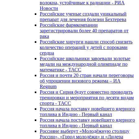
волокна, устойчивые к радиации - РИА
Новости
Российские ученые создали уникальный
препарат для лечения болезни Бехтерева
Российские фармкомпании
зарегистрировали более 40 препаратов от
рака
Российские хирурги нашли способ снизить
количество операций у детей с пороками
сердца
Российские школьники завоевали золотые
медали на международной олимпиаде по
математике - ТАСС
Россия и почти 20 стран начали переговоры
об упрощении визового режима – ИА
Regnum
Россия и Сирия будут совместно проводить
тренировки и мероприятия по десяти видам
спорта - ТАСС
Россия начала поставку новейшего ядерного
топлива в Индию - Первый канал
Россия начала поставку новейшего ядерного
топлива в Индию - Первый канал
Россияне выберут «Молодёжную столицу
России», «Город молодёжи» и «Лидера