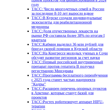
прием проектов для финансирования в 2024
году
ТАСС: Число многодетных семей в России
за последние 8-10 лет выросло вдвое
ТАСС:В Курске создали индивидуальные
экзоскелеты для реабилитационной
медицины
ТАСС:Доля отечественных лекарств на
рынке РФ составила более 38% по итогам I
квартала
ТАСС:Кабмин выделил 36 млн рублей для
бригад скорой помощи в Курской области
ТАСС:На Конгрессе молодых ученых в Сочи
обсудят развитие регионов за счет науки
ТАСС:Первый российский внутривенный
препарат против гепатита В получил
регистрацию Минздрава
ТАСС:Программа бесплатного переобучения
с 2025 года станет частью нацпроекта
"Кадры"
ТАСС:Расширен перечень опорных пунктов
в Арктике, которые станут базой для
проектов
ТАСС:Ростех роботизирует аппарат HIFU-
терапии