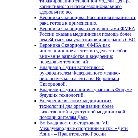
тиражированию эталонной модели Центра
когнитивного и психоэмоционального
здоровья по все
Вероника Скворцова: Российская вакцина от
рака готова к применению.
Вероника Скворцова: специалистами ФМБА
России оказана медицинская помощь более
чем 84 тысячам участников и ветеранов СВО
Вероника Скворцова: ФМБА как
инновационное агентство уделяет особое
внимание разработке и внедрению
передовых технологий
Владимир Путин встретился с
руководителем Федерального медико-
биологического агентства Вероникой
Скворцовой.
Владимир Путин принял участие в Форуме
будущих технологий.
Внедрение высоких медицинских
технологий для организации более
качественной и доступной медицинской
помощи жителям Даль
Во Владивостоке стартовали VII
Международные спортивные игры «Дети
Азии» – Правительство России