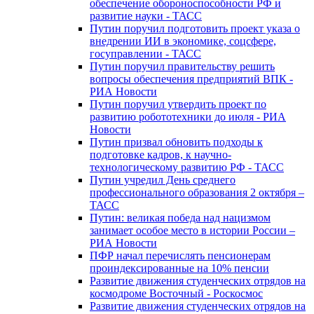
обеспечение обороноспособности РФ и
развитие науки - ТАСС
Путин поручил подготовить проект указа о
внедрении ИИ в экономике, соцсфере,
госуправлении - ТАСС
Путин поручил правительству решить
вопросы обеспечения предприятий ВПК -
РИА Новости
Путин поручил утвердить проект по
развитию робототехники до июля - РИА
Новости
Путин призвал обновить подходы к
подготовке кадров, к научно-
технологическому развитию РФ - ТАСС
Путин учредил День среднего
профессионального образования 2 октября –
ТАСС
Путин: великая победа над нацизмом
занимает особое место в истории России –
РИА Новости
ПФР начал перечислять пенсионерам
проиндексированные на 10% пенсии
Развитие движения студенческих отрядов на
космодроме Восточный - Роскосмос
Развитие движения студенческих отрядов на