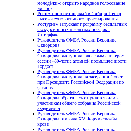
молодёжи»: открыто народное голосование
на Госу
Ростех построит первый в Сибири Центр
высокотехнологичного протезирования.
Ростуризм запускает программу бесплатных
экскурсионных школьных поездок -
Интерфакс
Руководитель ФМБА России Вероника
Скворцова
Руководитель ФМБА России Вероника
Скворцова выступила ключевым спикером
сессии «80-летие атомной промышленности.
Гордост
Руководитель ФМБА России Вероника
Скворцова выступила на заседании Совета
при Президенте Российской Федерации по
физичес
Руководитель ФМБА России Вероника
Скворцова обратилась с приветствием к
участникам общего собрания Российской
академии н
Руководитель ФМБА России Вероника
Скворцова открыла XV Форум службы
крови
Руководитель ФМБА России Вероника