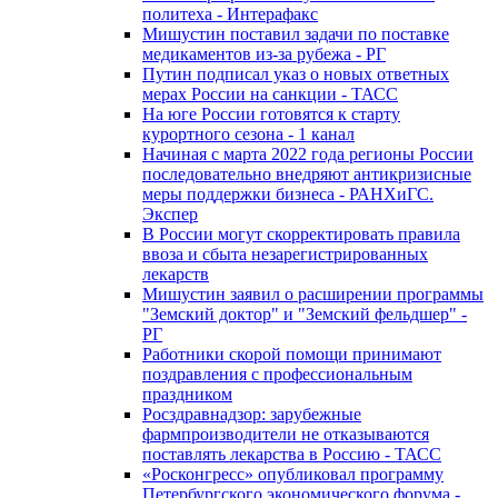
политеха - Интерафакс
Мишустин поставил задачи по поставке
медикаментов из-за рубежа - РГ
Путин подписал указ о новых ответных
мерах России на санкции - ТАСС
На юге России готовятся к старту
курортного сезона - 1 канал
Начиная с марта 2022 года регионы России
последовательно внедряют антикризисные
меры поддержки бизнеса - РАНХиГС.
Экспер
В России могут скорректировать правила
ввоза и сбыта незарегистрированных
лекарств
Мишустин заявил о расширении программы
"Земский доктор" и "Земский фельдшер" -
РГ
Работники скорой помощи принимают
поздравления с профессиональным
праздником
Росздравнадзор: зарубежные
фармпроизводители не отказываются
поставлять лекарства в Россию - ТАСС
«Росконгресс» опубликовал программу
Петербургского экономического форума -