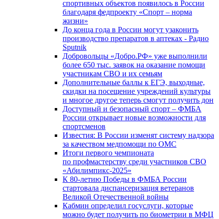
спортивных объектов появилось в России
благодаря федпроекту «Спорт – норма
жизни»
До конца года в России могут узаконить
производство препаратов в аптеках - Радио
Sputnik
Добровольцы «Добро.РФ» уже выполнили
более 650 тыс. заявок на оказание помощи
участникам СВО и их семьям
Дополнительные баллы к ЕГЭ, выходные,
скидки на посещение учреждений культуры
и многое другое теперь смогут получить дон
Доступный и безопасный спорт – ФМБА
России открывает новые возможности для
спортсменов
Известия: В России изменят систему надзора
за качеством медпомощи по ОМС
Итоги первого чемпионата
по профмастерству среди участников СВО
«Абилимпикс-2025»
К 80-летию Победы в ФМБА России
стартовала диспансеризация ветеранов
Великой Отечественной войны
Кабмин определил госуслуги, которые
можно будет получить по биометрии в МФЦ