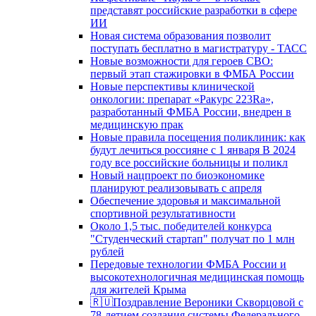
представят российские разработки в сфере
ИИ
Новая система образования позволит
поступать бесплатно в магистратуру - ТАСС
Новые возможности для героев СВО:
первый этап стажировки в ФМБА России
Новые перспективы клинической
онкологии: препарат «Ракурс 223Ra»,
разработанный ФМБА России, внедрен в
медицинскую прак
Новые правила посещения поликлиник: как
будут лечиться россияне с 1 января В 2024
году все российские больницы и поликл
Новый нацпроект по биоэкономике
планируют реализовывать с апреля
Обеспечение здоровья и максимальной
спортивной результативности
Около 1,5 тыс. победителей конкурса
"Студенческий стартап" получат по 1 млн
рублей
Передовые технологии ФМБА России и
высокотехнологичная медицинская помощь
для жителей Крыма
🇷🇺Поздравление Вероники Скворцовой с
78-летием создания системы Федерального