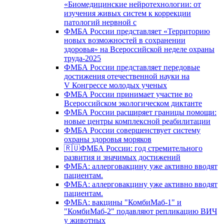
«Биомедицинские нейротехнологии: от
изучения живых систем к коррекции
патологий нервной с
ФМБА России представляет «Территорию
новых возможностей в сохранении
здоровья» на Всероссийской неделе охраны
труда-2025
ФМБА России представляет передовые
достижения отечественной науки на
V Конгрессе молодых ученых
ФМБА России принимает участие во
Всероссийском экологическом диктанте
ФМБА России расширяет границы помощи:
новые центры комплексной реабилитации
ФМБА России совершенствует систему
охраны здоровья моряков
🇷🇺ФМБА России: год стремительного
развития и значимых достижений
ФМБА: аллерговакцину уже активно вводят
пациентам.
ФМБА: аллерговакцину уже активно вводят
пациентам.
ФМБА: вакцины "КомбиМаб-1" и
"КомбиМаб-2" подавляют репликацию ВИЧ
у животных