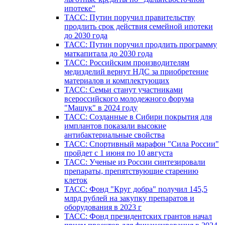
ипотеке"
ТАСС: Путин поручил правительству
продлить срок действия семейной ипотеки
до 2030 года
ТАСС: Путин поручил продлить программу
маткапитала до 2030 года
ТАСС: Российским производителям
медизделий вернут НДС за приобретение
материалов и комплектующих
ТАСС: Семьи станут участниками
всероссийского молодежного форума
"Машук" в 2024 году
ТАСС: Созданные в Сибири покрытия для
имплантов показали высокие
антибактериальные свойства
ТАСС: Спортивный марафон "Сила России"
пройдет с 1 июня по 10 августа
ТАСС: Ученые из России синтезировали
препараты, препятствующие старению
клеток
ТАСС: Фонд "Круг добра" получил 145,5
млрд рублей на закупку препаратов и
оборудования в 2023 г
ТАСС: Фонд президентских грантов начал