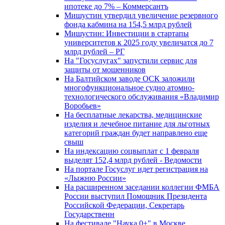
ипотеке до 7% – Коммерсантъ
Мишустин утвердил увеличение резервного
фонда кабмина на 154,5 млрд рублей
Мишустин: Инвестиции в стартапы
университетов к 2025 году увеличатся до 7
млрд рублей – РГ
На "Госуслугах" запустили сервис для
защиты от мошенников
На Балтийском заводе ОСК заложили
многофункциональное судно атомно-
технологического обслуживания «Владимир
Воробьев»
На бесплатные лекарства, медицинские
изделия и лечебное питание для льготных
категорий граждан будет направлено еще
свыш
На индексацию соцвыплат с 1 февраля
выделят 152,4 млрд рублей - Ведомости
На портале Госуслуг идет регистрация на
«Лыжню России»
На расширенном заседании коллегии ФМБА
России выступил Помощник Президента
Российской Федерации, Секретарь
Государственн
На фестивале "Наука 0+" в Москве