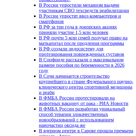
В России упростили механизм выдачи
участникам СВО техсредств реабилитации
В России упростят ввоз компьютеров и
смартфонов
В РФ за три года в донорских акциях
приняли участие 1,5 млн человек
В РФ почти 5 млн семей получат право на
маткапитал после продления программы
В РФ создали эндосистему для
протезирования поврежденных суставов
В Соцфонде рассказали о максимальном
размере пособия по беременности в 2026
году
В Сочи начинается строительство
крупнейшего в стране Федерального научно-
клинического центра спортивной медицины
и реаби
В ФМБА России протестировали на
животных вакцину от рака - РИА Новости
В ФМБА России разработан уникальный
способ терапии злокачественных
новообразований с использованием
наночастиц оксида же
В ядерном центре в Сарове прошла премьера