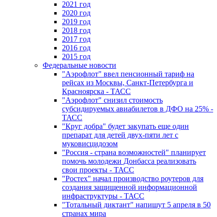
2021 год
2020 год
2019 год
2018 год
2017 год
2016 год
2015 год
Федеральные новости
"Аэрофлот" ввел пенсионный тариф на
рейсах из Москвы, Санкт-Петербурга и
Красноярска - ТАСС
"Аэрофлот" снизил стоимость
субсидируемых авиабилетов в ДФО на 25% -
ТАСС
"Круг добра" будет закупать еще один
препарат для детей двух-пяти лет с
муковисцидозом
"Россия - страна возможностей" планирует
помочь молодежи Донбасса реализовать
свои проекты - ТАСС
"Ростех" начал производство роутеров для
создания защищенной информационной
инфраструктуры - ТАСС
"Тотальный диктант" напишут 5 апреля в 50
странах мира