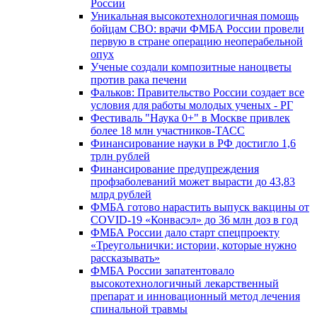
России
Уникальная высокотехнологичная помощь
бойцам СВО: врачи ФМБА России провели
первую в стране операцию неоперабельной
опух
Ученые создали композитные наноцветы
против рака печени
Фальков: Правительство России создает все
условия для работы молодых ученых - РГ
Фестиваль "Наука 0+" в Москве привлек
более 18 млн участников-ТАСС
Финансирование науки в РФ достигло 1,6
трлн рублей
Финансирование предупреждения
профзаболеваний может вырасти до 43,83
млрд рублей
ФМБА готово нарастить выпуск вакцины от
COVID-19 «Конвасэл» до 36 млн доз в год
ФМБА России дало старт спецпроекту
«Треугольнички: истории, которые нужно
рассказывать»
ФМБА России запатентовало
высокотехнологичный лекарственный
препарат и инновационный метод лечения
спинальной травмы