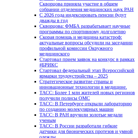
Скворцова приняла участие в общем
собрании отделения медицинских наук РАН
С 2026 года индексировать пенсии будут
дважды в год
Скворцова: ФМБА разрабатывает научные
программы по спортивному долголетию
Скорая помощь и медицина катастроф:
актуальные вопросы обсудили на заседании
профильной комиссии Окружного
медицинского
Стартовал прием заявок на конкурс в рамках
#БРИКС
Стартовал федеральный этап Всероссийской
ярмарки трудоустройства – 2025
Стратегическое развитие страны и
инновационные технологии в медицине.
ТАСС: Более 1 млн жителей новых регионов
получили полисы ОМС
ТАСС: В Петербурге открыли лабораторию
по созданию молекулярных машин
ТАСС: В РАН вручили золотые медали
ученым
ТАСС: В России разработали гибкие
датчики для бионических протезов и умной
одежды