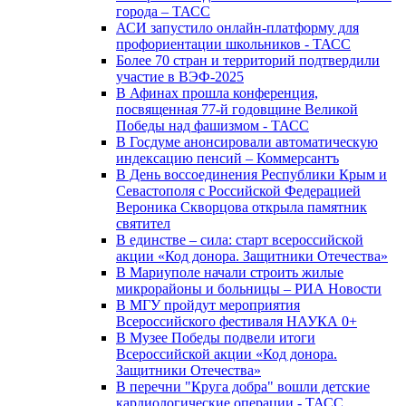
города – ТАСС
АСИ запустило онлайн-платформу для
профориентации школьников - ТАСС
Более 70 стран и территорий подтвердили
участие в ВЭФ-2025
В Афинах прошла конференция,
посвященная 77-й годовщине Великой
Победы над фашизмом - ТАСС
В Госдуме анонсировали автоматическую
индексацию пенсий – Коммерсантъ
В День воссоединения Республики Крым и
Севастополя с Российской Федерацией
Вероника Скворцова открыла памятник
святител
В единстве – сила: старт всероссийской
акции «Код донора. Защитники Отечества»
В Мариуполе начали строить жилые
микрорайоны и больницы – РИА Новости
В МГУ пройдут мероприятия
Всероссийского фестиваля НАУКА 0+
В Музее Победы подвели итоги
Всероссийской акции «Код донора.
Защитники Отечества»
В перечни "Круга добра" вошли детские
кардиологические операции - ТАСС