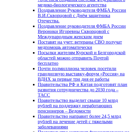
медико-биологического агентства
Поздравление Руководителя ФМБА России
В.И.Скворцовой с Днём защитника
Отечества.
Поздравление руководителя ФМБА России
Вероники Игоревны Скворцовой с
Международным женским днем
Поставят на учет: ветераны СВО получат
медпомощь автоматически
Посылки жителям Курской и Белгородской
областей можно отправить Почтой
бесплатно
Почти полмиллиона человек посетили
грандиозную выставку-форум «Россия» на
ВДНХ за первые три дня ее работы
Правительства РФ и Китая подготовят план
развития сотрудничества до 2030 года –
ТАСС
Правительство выделит свыше 10 млрд
рублей на поддержку неработающих
пенсионеров – Ведомости
Правительство направит более 24,5 млрд
рублей на лечение детей с тяжелыми
заболеваниями