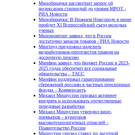
Минобрнауки рассмотрит запрос об
индексации стипендий до уровня МРОТ -
РИА Новости
Минобрнауки: В Нижнем Новгороде в июне
пройдет XI Всероссийский съезд молодых
ученых
Минпромторг заявил, что в России
достаточно запасов товаров - РИА Новости
Минтруд предложил наделить
медработников-протезистов правом на
досрочную пенсию
Минфин заявил, что бюджет России в 2023-
2025 годах обеспечит все социальные
обязательства – ТАСС
Минфин поддержал гарантирование
сбережений россиян в частных пенсионных
фондах – Коммерсантъ
Михаил Мишустин призвал активнее
внедрять и использовать отечественные
передовые разработки
Михаил Мишустин утвердил вице-
премьеров – кураторов
высокотехнологичных отраслей –
Правительство России
Мишустин снизил ставку по льготной