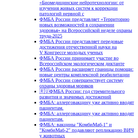
«Биомедицинские нейротехнологии: от
изучения живых систем к коррекции
патологий нервной с
ФМБА России представляет «Территорию
новых возможностей в сохранении
здоровья» на Всероссийской неделе охраны
труда-2025
ФМБА России представляет передовые
достижения отечественной науки на
V Конгрессе молодых ученых
ФМБА России принимает участие во
Всероссийском экологическом диктанте
ФМБА России расширяет границы помощи:
новые центры комплексной реабилитации
ФМБА России совершенствует систему
охраны здоровья моряков
🇷🇺ФМБА России: год стремительного
развития и значимых достижений
ФМБА: аллерговакцину уже активно вводят
пациентам.
ФМБА: аллерговакцину уже активно вводят
пациентам.
ФМБА: вакцины "КомбиМаб-1" и
"КомбиМаб-2" подавляют репликацию ВИЧ
у животных