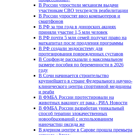
В России упростили механизм выдачи
участникам СВО техсредств реабилитации
В России упростят ввоз компьютеров и
смартфонов
В РФ за три года в донорских акциях
приняли участие 1,5 млн человек
В РФ почти 5 млн семей получат право на
маткапитал после продления программы
В РФ создали эндосистему для
протезирования поврежденных суставов
В Соцфонде рассказали о максимальном
размере пособия по беременности в 2026
году
В Сочи начинается строительство
крупнейшего в стране Федерального научно-
клинического центра спортивной медицины
и реаби
В ФМБА России протестировали на
животных вакцину от рака - РИА Новости
В ФМБА России разработан уникальный
способ терапии злокачественных
новообразований с использованием
наночастиц оксида же
В ядерном центре в Сарове прошла премьера