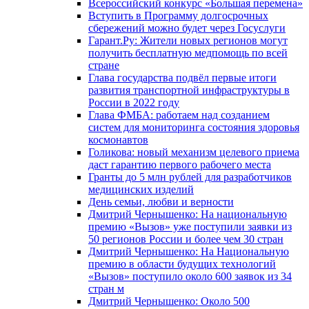
Всероссийский конкурс «Большая перемена»
Вступить в Программу долгосрочных
сбережений можно будет через Госуслуги
Гарант.Ру: Жители новых регионов могут
получить бесплатную медпомощь по всей
стране
Глава государства подвёл первые итоги
развития транспортной инфраструктуры в
России в 2022 году
Глава ФМБА: работаем над созданием
систем для мониторинга состояния здоровья
космонавтов
Голикова: новый механизм целевого приема
даст гарантию первого рабочего места
Гранты до 5 млн рублей для разработчиков
медицинских изделий
День семьи, любви и верности
Дмитрий Чернышенко: На национальную
премию «Вызов» уже поступили заявки из
50 регионов России и более чем 30 стран
Дмитрий Чернышенко: На Национальную
премию в области будущих технологий
«Вызов» поступило около 600 заявок из 34
стран м
Дмитрий Чернышенко: Около 500