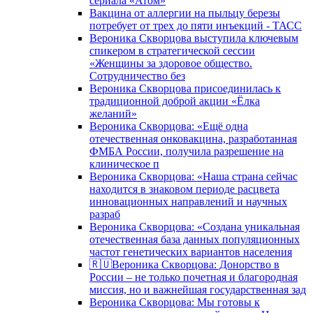
сериала «Атом»
Вакцина от аллергии на пыльцу березы
потребует от трех до пяти инъекций - ТАСС
Вероника Скворцова выступила ключевым
спикером в стратегической сессии
«Женщины за здоровое общество.
Сотрудничество без
Вероника Скворцова присоединилась к
традиционной доброй акции «Ёлка
желаний»
Вероника Скворцова: «Ещё одна
отечественная онковакцина, разработанная
ФМБА России, получила разрешение на
клиническое п
Вероника Скворцова: «Наша страна сейчас
находится в знаковом периоде расцвета
инновационных направлений и научных
разраб
Вероника Скворцова: «Создана уникальная
отечественная база данных популяционных
частот генетических вариантов населения
🇷🇺Вероника Скворцова: Донорство в
России – не только почетная и благородная
миссия, но и важнейшая государственная зад
Вероника Скворцова: Мы готовы к