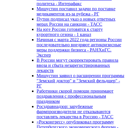
политеха - Интерафакс
Мишустин поставил задачи по поставке
медикаментов из-за рубежа - РГ
Путин подписал указ о новых ответных
мерах России на санкции - ТАСС
На юге России готовятся к старту
курортного сезона - 1 канал
Начиная с марта 2022 года регионы России
последовательно внедряют антикризисные
меры поддержки бизнеса - РАНХиГС.
Экспер
В России могут скорректировать правила
ввоза и сбыта незарегистрированных
лекарств
Мишустин заявил о расширении программы
"Земский доктор" и "Земский фельдшер" -
РГ
Работники скорой помощи принимают
поздравления с профессиональным
праздником
Росздравнадзор: зарубежные
фармпроизводители не отказываются
поставлять лекарства в Россию - ТАСС
«Росконгресс» опубликовал программу
Петербургского экономического форума -