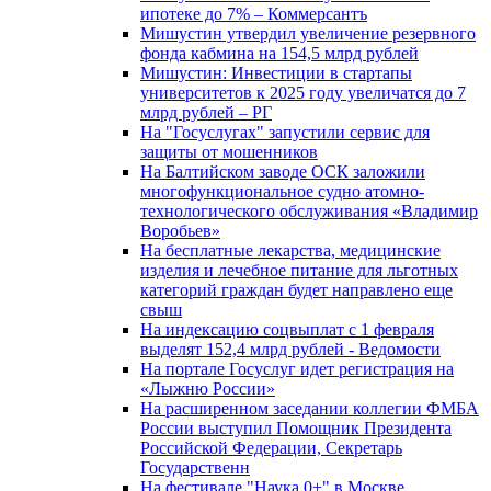
ипотеке до 7% – Коммерсантъ
Мишустин утвердил увеличение резервного
фонда кабмина на 154,5 млрд рублей
Мишустин: Инвестиции в стартапы
университетов к 2025 году увеличатся до 7
млрд рублей – РГ
На "Госуслугах" запустили сервис для
защиты от мошенников
На Балтийском заводе ОСК заложили
многофункциональное судно атомно-
технологического обслуживания «Владимир
Воробьев»
На бесплатные лекарства, медицинские
изделия и лечебное питание для льготных
категорий граждан будет направлено еще
свыш
На индексацию соцвыплат с 1 февраля
выделят 152,4 млрд рублей - Ведомости
На портале Госуслуг идет регистрация на
«Лыжню России»
На расширенном заседании коллегии ФМБА
России выступил Помощник Президента
Российской Федерации, Секретарь
Государственн
На фестивале "Наука 0+" в Москве