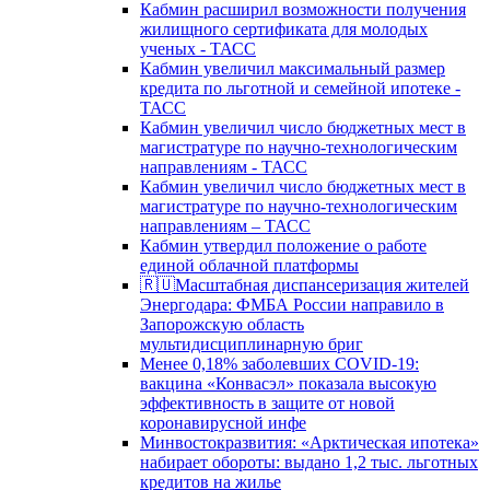
Кабмин расширил возможности получения
жилищного сертификата для молодых
ученых - ТАСС
Кабмин увеличил максимальный размер
кредита по льготной и семейной ипотеке -
ТАСС
Кабмин увеличил число бюджетных мест в
магистратуре по научно-технологическим
направлениям - ТАСС
Кабмин увеличил число бюджетных мест в
магистратуре по научно-технологическим
направлениям – ТАСС
Кабмин утвердил положение о работе
единой облачной платформы
🇷🇺Масштабная диспансеризация жителей
Энергодара: ФМБА России направило в
Запорожскую область
мультидисциплинарную бриг
Менее 0,18% заболевших COVID-19:
вакцина «Конвасэл» показала высокую
эффективность в защите от новой
коронавирусной инфе
Минвостокразвития: «Арктическая ипотека»
набирает обороты: выдано 1,2 тыс. льготных
кредитов на жилье