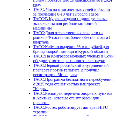
прием проектов для финансирования в 2024
году
ТАСС: Число многодетных семей в России
за последние 8-10 лет выросло вдвое
ТАСС:В Курске создали индивидуальные
экзоскелеты для реабилитационной
медицины
ТАСС:Доля отечественных лекарств на
рынке РФ составила более 38% по итогам I
квартала
ТАСС:Кабмин выделил 36 млн рублей для
бригад скорой помощи в Курской области
ТАСС:На Конгрессе молодых ученых в Сочи
обсудят развитие регионов за счет науки
ТАСС:Первый российский внутривенный
препарат против гепатита В получил
регистрацию Минздрава
ТАСС:Программа бесплатного переобучения
с 2025 года станет частью нацпроекта
"Кадры"
ТАСС:Расширен перечень опорных пунктов
в Арктике, которые станут базой для
проектов
ТАСС:Ростех роботизирует аппарат HIFU-
терапии