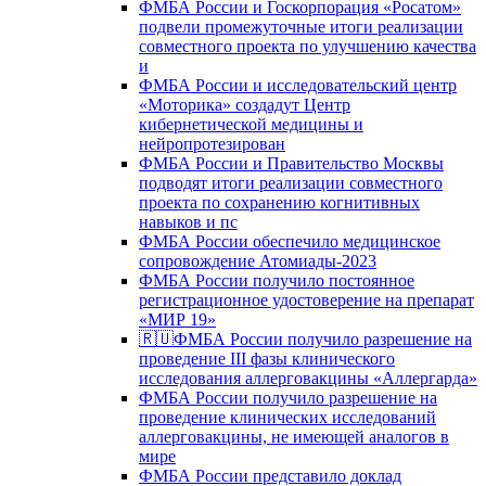
ФМБА России и Госкорпорация «Росатом»
подвели промежуточные итоги реализации
совместного проекта по улучшению качества
и
ФМБА России и исследовательский центр
«Моторика» создадут Центр
кибернетической медицины и
нейропротезирован
ФМБА России и Правительство Москвы
подводят итоги реализации совместного
проекта по сохранению когнитивных
навыков и пс
ФМБА России обеспечило медицинское
сопровождение Атомиады-2023
ФМБА России получило постоянное
регистрационное удостоверение на препарат
«МИР 19»
🇷🇺ФМБА России получило разрешение на
проведение III фазы клинического
исследования аллерговакцины «Аллергарда»
ФМБА России получило разрешение на
проведение клинических исследований
аллерговакцины, не имеющей аналогов в
мире
ФМБА России представило доклад