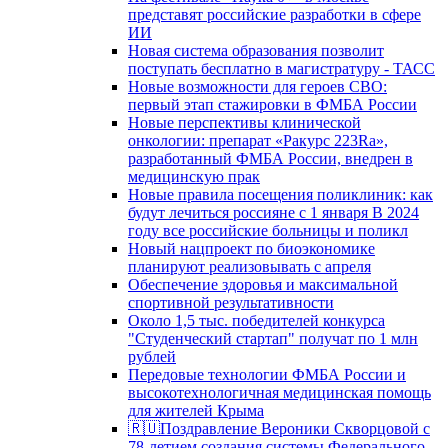
представят российские разработки в сфере
ИИ
Новая система образования позволит
поступать бесплатно в магистратуру - ТАСС
Новые возможности для героев СВО:
первый этап стажировки в ФМБА России
Новые перспективы клинической
онкологии: препарат «Ракурс 223Ra»,
разработанный ФМБА России, внедрен в
медицинскую прак
Новые правила посещения поликлиник: как
будут лечиться россияне с 1 января В 2024
году все российские больницы и поликл
Новый нацпроект по биоэкономике
планируют реализовывать с апреля
Обеспечение здоровья и максимальной
спортивной результативности
Около 1,5 тыс. победителей конкурса
"Студенческий стартап" получат по 1 млн
рублей
Передовые технологии ФМБА России и
высокотехнологичная медицинская помощь
для жителей Крыма
🇷🇺Поздравление Вероники Скворцовой с
78-летием создания системы Федерального