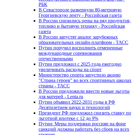
РБК
В Севастополе развернули 80-метровую
Георгиевскую ленту - Российская газета
В России снизились цены на ряд продуктов,
топливо и бытовую технику - Российская
газета
В России запустят аналог зарубежных
образовательных онлайн-платформ - ТАСС
Путин поручил восполнить отмененные
международные соревнования
отечественными
Путин предложил с 2025 года ежегодно
увеличивать расходы на спорт
Министерство спорта запустило акцию
"Страна героев" во всех спортивных школах
страны - ТАСС
В России предложили ввести новые льготы
для матерей - Lenta.ru
Путин объявил 2022-2031 годы в РФ
Десятилетием науки и технологий
Президент РФ предложил снизить ставку по
льготной ипотеке с 12 до 9%
Путин: Меры поддержки россиян на фоне
санкций должны работать без сбоев на всех
уровнях