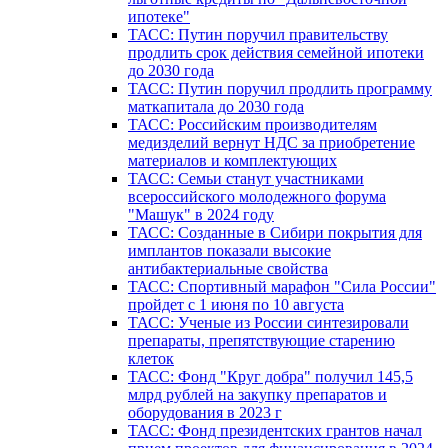
ипотеке"
ТАСС: Путин поручил правительству
продлить срок действия семейной ипотеки
до 2030 года
ТАСС: Путин поручил продлить программу
маткапитала до 2030 года
ТАСС: Российским производителям
медизделий вернут НДС за приобретение
материалов и комплектующих
ТАСС: Семьи станут участниками
всероссийского молодежного форума
"Машук" в 2024 году
ТАСС: Созданные в Сибири покрытия для
имплантов показали высокие
антибактериальные свойства
ТАСС: Спортивный марафон "Сила России"
пройдет с 1 июня по 10 августа
ТАСС: Ученые из России синтезировали
препараты, препятствующие старению
клеток
ТАСС: Фонд "Круг добра" получил 145,5
млрд рублей на закупку препаратов и
оборудования в 2023 г
ТАСС: Фонд президентских грантов начал