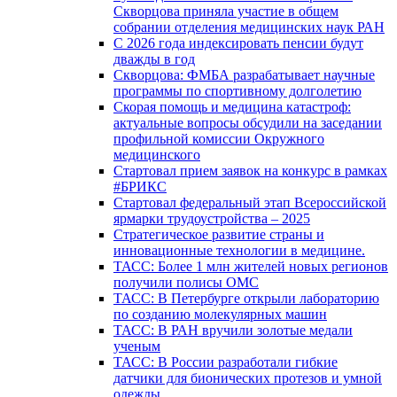
Скворцова приняла участие в общем
собрании отделения медицинских наук РАН
С 2026 года индексировать пенсии будут
дважды в год
Скворцова: ФМБА разрабатывает научные
программы по спортивному долголетию
Скорая помощь и медицина катастроф:
актуальные вопросы обсудили на заседании
профильной комиссии Окружного
медицинского
Стартовал прием заявок на конкурс в рамках
#БРИКС
Стартовал федеральный этап Всероссийской
ярмарки трудоустройства – 2025
Стратегическое развитие страны и
инновационные технологии в медицине.
ТАСС: Более 1 млн жителей новых регионов
получили полисы ОМС
ТАСС: В Петербурге открыли лабораторию
по созданию молекулярных машин
ТАСС: В РАН вручили золотые медали
ученым
ТАСС: В России разработали гибкие
датчики для бионических протезов и умной
одежды