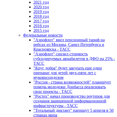
2021 год
2020 год
2019 год
2018 год
2017 год
2016 год
2015 год
Федеральные новости
"Аэрофлот" ввел пенсионный тариф на
рейсах из Москвы, Санкт-Петербурга и
Красноярска - ТАСС
"Аэрофлот" снизил стоимость
субсидируемых авиабилетов в ДФО на 25% -
ТАСС
"Круг добра" будет закупать еще один
препарат для детей двух-пяти лет с
муковисцидозом
"Россия - страна возможностей" планирует
помочь молодежи Донбасса реализовать
свои проекты - ТАСС
"Ростех" начал производство роутеров для
создания защищенной информационной
инфраструктуры - ТАСС
"Тотальный диктант" напишут 5 апреля в 50
странах мира