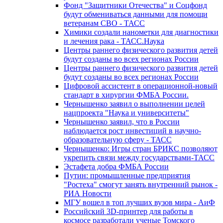
Фонд "Защитники Отечества" и Соцфонд
будут обмениваться данными для помощи
ветеранам СВО - ТАСС
Химики создали нанометки для диагностики
и лечения рака - ТАСС.Наука
Центры раннего физического развития детей
будут созданы во всех регионах России
Центры раннего физического развития детей
будут созданы во всех регионах России
Цифровой ассистент в операционной-новый
стандарт в хирургии ФМБА России.
Чернышенко заявил о выполнении целей
нацпроекта "Наука и университеты"
Чернышенко заявил, что в России
наблюдается рост инвестиций в научно-
образовательную сферу - ТАСС
Чернышенко: Игры стран БРИКС позволяют
укрепить связи между государствами-ТАСС
Эстафета добра ФМБА России
Путин: промышленные предприятия
"Ростеха" смогут занять внутренний рынок -
РИА Новости
МГУ вошел в топ лучших вузов мира - АиФ
Российский 3D-принтер для работы в
космосе разработали ученые Томского