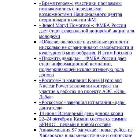
«Время героев»: участники программы
познакомились с передовыми
возможностями Национального центра
оториноларингологии ФМ
«Знаю! Могу! Помогаю!»: ФМБА России
дает старт федеральной донорской акции для
молодежи
«Общечеловеческие и духовные ценности
нисколько не ограничивают самобытности и
культурного многообразия. И этим Россия о
«Прожить дважды» – ФМБА России дает
старт информационной кампании,
подчеркивающей исключительную роль
донора
«Росатом» и компания Korea Hydro and
Nuclear Power заключили контракт на
участие в работах по проекту АЭС «Эль-
Дабаа»
«Роскосмос» завершил испытания «царь-
двигателя»
14 июня-Всемирный день донора крови
22–24 октября в Казани состоится саммит
БРИКС – первый в новом составе
Авиакомпания S7 запускает новые рейсы из
Хабаровска в дальневосточные и сибирские