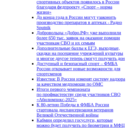
спортивных объектов появилось в России
благодаря федпроекту «Спорт – норма
жизни»
До конца года в России могут узаконить
производство препаратов в аптеках - Радио
Sputnik
Добровольцы «Добро.РФ» уже выполнили
более 650 тыс. заявок на оказание помощи
участникам СВО и их семьям
Дополнительные баллы к ЕГЭ, выходные,
скидки на посещение учреждений культуры
и многое другое теперь смогут получить дон
Доступный и безопасный спорт – ФМБА
России открывает новые возможности для
спортсменов
Известия: В России изменят систему надзора
за качеством медпомощи по ОМС
Итоги первого чемпионата
по профмастерству среди участников СВО
«Абилимпикс-2025»
К 80-летию Победы в ФМБА России
стартовала диспансеризация ветеранов
Великой Отечественной войны
Кабмин определил госуслуги, которые
можно будет получить по биометрии в МФЦ