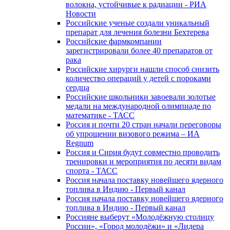
волокна, устойчивые к радиации - РИА
Новости
Российские ученые создали уникальный
препарат для лечения болезни Бехтерева
Российские фармкомпании
зарегистрировали более 40 препаратов от
рака
Российские хирурги нашли способ снизить
количество операций у детей с пороками
сердца
Российские школьники завоевали золотые
медали на международной олимпиаде по
математике - ТАСС
Россия и почти 20 стран начали переговоры
об упрощении визового режима – ИА
Regnum
Россия и Сирия будут совместно проводить
тренировки и мероприятия по десяти видам
спорта - ТАСС
Россия начала поставку новейшего ядерного
топлива в Индию - Первый канал
Россия начала поставку новейшего ядерного
топлива в Индию - Первый канал
Россияне выберут «Молодёжную столицу
России», «Город молодёжи» и «Лидера