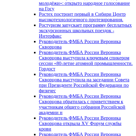
молодёжи»: открыто народное голосование
на Госу
Ростех построит первый в Сибири Центр
высокотехнологичного протезирования.
Ростуризм запускает программу бесплатных
экскурсионных школьных поездок -
Интерфакс
Руководитель ФМБА России Вероника
Скворцова
Руководитель ФМБА России Вероника
Скворцова выступила ключевым спикером
сессии «80-летие атомной промышленности.
Гордост
Руководитель ФМБА России Вероника
Скворцова выступила на заседании Совета
при Президенте Российской Федерации по
физичес
Руководитель ФМБА России Вероника
Скворцова обратилась с приветствием к
участникам общего собрания Российской
академии н
Руководитель ФМБА России Вероника
Скворцова открыла XV Форум службы
крови
Руководитель ФМБА России Вероника