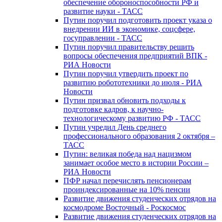
обеспечение обороноспособности РФ и
развитие науки - ТАСС
Путин поручил подготовить проект указа о
внедрении ИИ в экономике, соцсфере,
госуправлении - ТАСС
Путин поручил правительству решить
вопросы обеспечения предприятий ВПК -
РИА Новости
Путин поручил утвердить проект по
развитию робототехники до июля - РИА
Новости
Путин призвал обновить подходы к
подготовке кадров, к научно-
технологическому развитию РФ - ТАСС
Путин учредил День среднего
профессионального образования 2 октября –
ТАСС
Путин: великая победа над нацизмом
занимает особое место в истории России –
РИА Новости
ПФР начал перечислять пенсионерам
проиндексированные на 10% пенсии
Развитие движения студенческих отрядов на
космодроме Восточный - Роскосмос
Развитие движения студенческих отрядов на