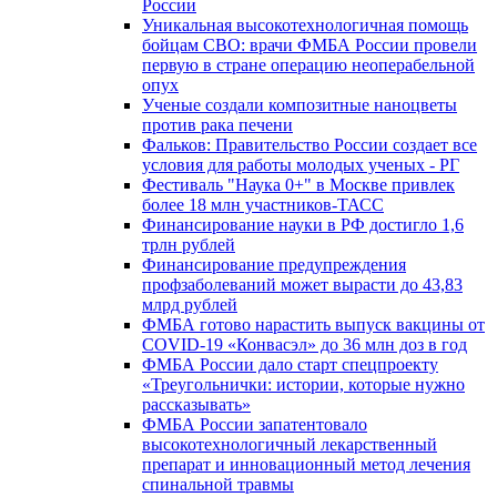
России
Уникальная высокотехнологичная помощь
бойцам СВО: врачи ФМБА России провели
первую в стране операцию неоперабельной
опух
Ученые создали композитные наноцветы
против рака печени
Фальков: Правительство России создает все
условия для работы молодых ученых - РГ
Фестиваль "Наука 0+" в Москве привлек
более 18 млн участников-ТАСС
Финансирование науки в РФ достигло 1,6
трлн рублей
Финансирование предупреждения
профзаболеваний может вырасти до 43,83
млрд рублей
ФМБА готово нарастить выпуск вакцины от
COVID-19 «Конвасэл» до 36 млн доз в год
ФМБА России дало старт спецпроекту
«Треугольнички: истории, которые нужно
рассказывать»
ФМБА России запатентовало
высокотехнологичный лекарственный
препарат и инновационный метод лечения
спинальной травмы