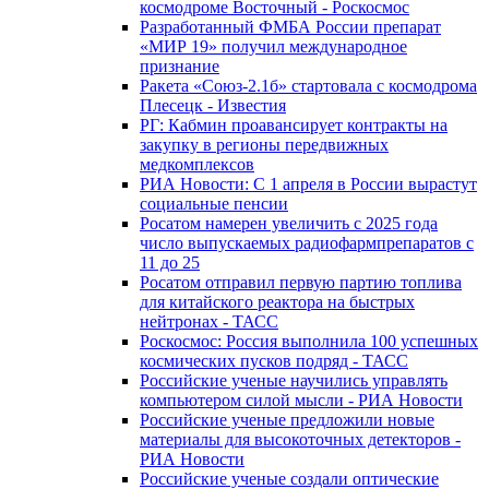
космодроме Восточный - Роскосмос
Разработанный ФМБА России препарат
«МИР 19» получил международное
признание
Ракета «Союз-2.1б» стартовала с космодрома
Плесецк - Известия
РГ: Кабмин проавансирует контракты на
закупку в регионы передвижных
медкомплексов
РИА Новости: С 1 апреля в России вырастут
социальные пенсии
Росатом намерен увеличить с 2025 года
число выпускаемых радиофармпрепаратов с
11 до 25
Росатом отправил первую партию топлива
для китайского реактора на быстрых
нейтронах - ТАСС
Роскосмос: Россия выполнила 100 успешных
космических пусков подряд - ТАСС
Российские ученые научились управлять
компьютером силой мысли - РИА Новости
Российские ученые предложили новые
материалы для высокоточных детекторов -
РИА Новости
Российские ученые создали оптические