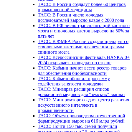
ТАСС: В России создадут более 60 центров
промышленной медицины
ТАСС: В России число молодых
исследователей выросло вдвое с 2000 года
ТАСС: В РФ число трансплантаций костного
мозга и стволовых клеток выросло на 50% за
пять лет
ТАСС: В ФМБА России создали препарат со
стволовыми клетками для лечения травмы
спинного мозга
ТАСС: Всероссийский фестиваль НАУКА 0+
2024 открывает площадки по стране
ТАСС: Кабмин начнет вести реестр товаров
для обеспечения биобезопасности
ТАСС: Кабмин обновил программу
содействия занятости молодежи
ТАСС: Минздрав расширил список
должностей медиков для "земских" выплат
ТАСС: Минпромторг создаст центр развития
искусственного интеллекта в
промышленности
ТАСС: Объем производства отечественной
фармпродукции вырос на 616 млрд рублей
ТАСС: Почти 150 тыс. семей получили
льготные кредиты по "Дальневосточной