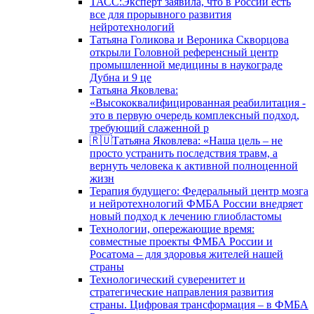
ТАСС:Эксперт заявила, что в России есть
все для прорывного развития
нейротехнологий
Татьяна Голикова и Вероника Скворцова
открыли Головной референсный центр
промышленной медицины в наукограде
Дубна и 9 це
Татьяна Яковлева:
«Высококвалифицированная реабилитация -
это в первую очередь комплексный подход,
требующий слаженной р
🇷🇺Татьяна Яковлева: «Наша цель – не
просто устранить последствия травм, а
вернуть человека к активной полноценной
жизн
Терапия будущего: Федеральный центр мозга
и нейротехнологий ФМБА России внедряет
новый подход к лечению глиобластомы
Технологии, опережающие время:
совместные проекты ФМБА России и
Росатома – для здоровья жителей нашей
страны
Технологический суверенитет и
стратегические направления развития
страны. Цифровая трансформация – в ФМБА