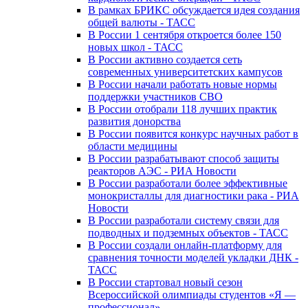
В рамках БРИКС обсуждается идея создания
общей валюты - ТАСС
В России 1 сентября откроется более 150
новых школ - ТАСС
В России активно создается сеть
современных университетских кампусов
В России начали работать новые нормы
поддержки участников СВО
В России отобрали 118 лучших практик
развития донорства
В России появится конкурс научных работ в
области медицины
В России разрабатывают способ защиты
реакторов АЭС - РИА Новости
В России разработали более эффективные
монокристаллы для диагностики рака - РИА
Новости
В России разработали систему связи для
подводных и подземных объектов - ТАСС
В России создали онлайн-платформу для
сравнения точности моделей укладки ДНК -
ТАСС
В России стартовал новый сезон
Всероссийской олимпиады студентов «Я —
профессионал»