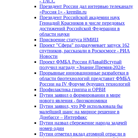
- ТАСС
Президент России дал интервью телеканалу
«Россия 1» - kremlin.ru
Президент Российской академии наук
Геннадий Красников в числе передовых
достижений Российской Федерации в
области науки
Присвоение статуса НМИЦ
Проект "Сфера" подразумевает запуск 162
спутников, рассказали в Роскосмосе - РИА
Новости
Проект ФМБА России #ДавайВступай
получил награду «Знание.Премия-2024»
Прорывные инновационные разработки в
области биотехнологий представит ФМБА
России на IV Форуме будущих технологий
Профилактика гриппа и ОРВИ
Путин заявил о формировании в мире
нового явления - биоэкономики
Путин заявил, что РФ использовала бы
малейший шанс на мирное решение в
Донбассе – Интерфакс
Путин назвал сбережение народа задачей
номер один
Путин отметил вклад атомной отрасли в