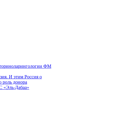
 оториноларингологии ФМ
ия. И этим Россия о
 роль донора
ЭС «Эль-Дабаа»