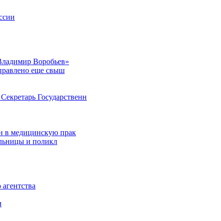
ссии
Владимир Воробьев»
аправлено еще свыш
Секретарь Государственн
н в медицинскую прак
ольницы и поликл
 агентства
м