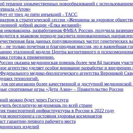
б терапии злокачественных новообразований с использованием
сериала «Атом»
бует от трех до пяти инъекций - ТАСС
кером в стратегической сессии «Женщины за здоровое общество
иционной доброй акции «Ёлка желаний»
я онковакцина, разработанная ФМБА России, получила разреше
ходится в знаковом периоде расцвета инновационных направлен
ечественная база данных популяционных частот генетических в
– не только почетная и благородная миссия, но и важнейшая го
анию эталонной модели Центра когнитивного и психоэмоционал
рака готова к применению.
ссии оказана медицинская помощь более чем 84 тысячам участ
е агентство уделяет особое внимание разработке и внедрению
 Федерального медико-биологического агентства Вероникой Скв
дущих технологий.
для организации более качественной и доступной медицинской
ные спортивные игры «Дети Азии» – Правительство России
ний можно будет через Госуслуги
учить бесплатную медпомощь по всей стране
тия транспортной инфраструктуры в России в 2022 году
для мониторинга состояния здоровья космонавтов
аст гарантию первого рабочего места
едицинских изделий