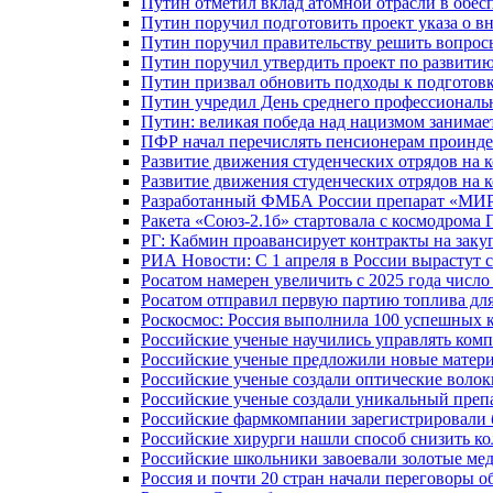
Путин отметил вклад атомной отрасли в обес
Путин поручил подготовить проект указа о в
Путин поручил правительству решить вопро
Путин поручил утвердить проект по развити
Путин призвал обновить подходы к подготовк
Путин учредил День среднего профессиональ
Путин: великая победа над нацизмом занимае
ПФР начал перечислять пенсионерам проинд
Развитие движения студенческих отрядов на 
Развитие движения студенческих отрядов на 
Разработанный ФМБА России препарат «МИР
Ракета «Союз-2.1б» стартовала с космодрома 
РГ: Кабмин проавансирует контракты на зак
РИА Новости: С 1 апреля в России вырастут 
Росатом намерен увеличить с 2025 года числ
Росатом отправил первую партию топлива для
Роскосмос: Россия выполнила 100 успешных 
Российские ученые научились управлять ком
Российские ученые предложили новые матери
Российские ученые создали оптические волок
Российские ученые создали уникальный препа
Российские фармкомпании зарегистрировали б
Российские хирурги нашли способ снизить ко
Российские школьники завоевали золотые ме
Россия и почти 20 стран начали переговоры