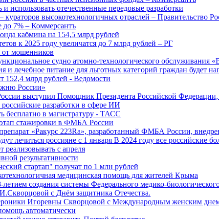
 и использовать отечественные передовые разработки
 кураторов высокотехнологичных отраслей – Правительство Ро
е до 7% – Коммерсантъ
онда кабмина на 154,5 млрд рублей
тов к 2025 году увеличатся до 7 млрд рублей – РГ
ы от мошенников
ункциональное судно атомно-технологического обслуживания «
ия и лечебное питание для льготных категорий граждан будет н
т 152,4 млрд рублей - Ведомости
Лыжню России»
оссии выступил Помощник Президента Российской Федерации, 
т российские разработки в сфере ИИ
ть бесплатно в магистратуру - ТАСС
 этап стажировки в ФМБА России
препарат «Ракурс 223Ra», разработанный ФМБА России, внедре
ут лечиться россияне с 1 января В 2024 году все российские б
 реализовывать с апреля
вной результативности
ческий стартап" получат по 1 млн рублей
отехнологичная медицинская помощь для жителей Крыма
-летием создания системы Федерального медико-биологического
И.Скворцовой с Днём защитника Отечества.
ероники Игоревны Скворцовой с Международным женским дне
дпомощь автоматически