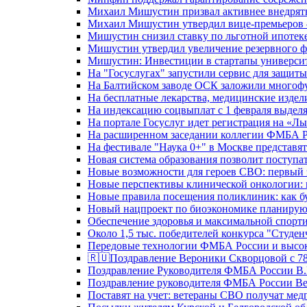
Михаил Мишустин призвал активнее внедрять
Михаил Мишустин утвердил вице-премьеров –
Мишустин снизил ставку по льготной ипотек
Мишустин утвердил увеличение резервного ф
Мишустин: Инвестиции в стартапы университе
На "Госуслугах" запустили сервис для защит
На Балтийском заводе ОСК заложили многоф
На бесплатные лекарства, медицинские издел
На индексацию соцвыплат с 1 февраля выделя
На портале Госуслуг идет регистрация на «
На расширенном заседании коллегии ФМБА Р
На фестивале "Наука 0+" в Москве представя
Новая система образования позволит поступа
Новые возможности для героев СВО: первый
Новые перспективы клинической онкологии: 
Новые правила посещения поликлиник: как буд
Новый нацпроект по биоэкономике планируют
Обеспечение здоровья и максимальной спорти
Около 1,5 тыс. победителей конкурса "Студен
Передовые технологии ФМБА России и высок
🇷🇺Поздравление Вероники Скворцовой с 78
Поздравление Руководителя ФМБА России В.
Поздравление руководителя ФМБА России В
Поставят на учет: ветераны СВО получат ме