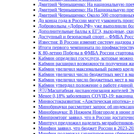
Дмитрий Чернышенко: На национальную преми
Дмитрий Чернышенко: На Национальную преми
Дмитрий Чернышенко: Около 500 спортивных 
До конца года в России могут узаконить произ
Добровольцы «Добро.РФ» уже выполнили боле
Дополнительные баллы к ЕГЭ, выходные, скид
Доступный и безопасный спорт – ФМБА Росс
Известия: В России изменят систему надзора
Итоги первого чемпионата по профмастерств
К 80-летию Победы в ФМБА России стартовал
Кабмин определил госуслуги, которые можно
Кабмин расширил возможности получения жи
Кабмин увеличил максимальный размер креди
Кабмин увеличил число бюджетных мест в ма
Кабмин увеличил число бюджетных мест в ма
Кабмин утвердил положение о работе единой
🇷🇺Масштабная диспансеризация жителей Э
Менее 0,18% заболевших COVID-19: вакцина 
Минвостокразвития: «Арктическая ипотека» н
Минобрнауки рассмотрит запрос об индекса
Минобрнауки: В Нижнем Новгороде в июне п
Минпромторг заявил, что в России достаточн
Минтруд предложил наделить медработников-
Минфин заявил, что бюджет России в 2023-20
Минфин поддержал гарантирование сбережен