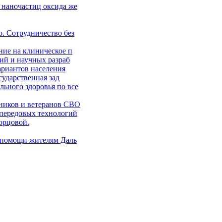
 наночастиц оксида же
. Сотрудничество без
ние на клиническое п
ий и научных разраб
ариантов населения
сударственная зад
ьного здоровья по все
ников и ветеранов СВО
 передовых технологий
орцовой.
 помощи жителям Даль