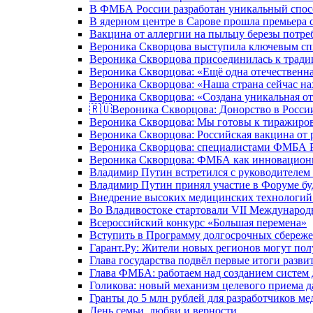
В ФМБА России разработан уникальный спосо
В ядерном центре в Сарове прошла премьера 
Вакцина от аллергии на пыльцу березы потре
Вероника Скворцова выступила ключевым спи
Вероника Скворцова присоединилась к трад
Вероника Скворцова: «Ещё одна отечественна
Вероника Скворцова: «Наша страна сейчас на
Вероника Скворцова: «Создана уникальная от
🇷🇺Вероника Скворцова: Донорство в России 
Вероника Скворцова: Мы готовы к тиражиров
Вероника Скворцова: Российская вакцина от 
Вероника Скворцова: специалистами ФМБА Ро
Вероника Скворцова: ФМБА как инновационно
Владимир Путин встретился с руководителем
Владимир Путин принял участие в Форуме бу
Внедрение высоких медицинских технологий 
Во Владивостоке стартовали VII Международ
Всероссийский конкурс «Большая перемена»
Вступить в Программу долгосрочных сбереже
Гарант.Ру: Жители новых регионов могут пол
Глава государства подвёл первые итоги разви
Глава ФМБА: работаем над созданием систем 
Голикова: новый механизм целевого приема д
Гранты до 5 млн рублей для разработчиков м
День семьи, любви и верности