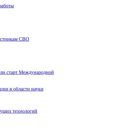
работы
частникам СВО
али старт Международной
ции в области науки
дущих технологий