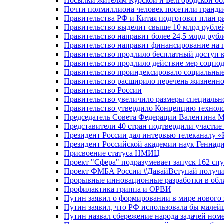
Посылки жителям Курской и Белгородской об
Почти полмиллиона человек посетили гранди
Правительства РФ и Китая подготовят план р
Правительство выделит свыше 10 млрд рубле
Правительство направит более 24,5 млрд руб
Правительство направит финансирование на 
Правительство продлило бесплатный доступ 
Правительство продлило действие мер соцп
Правительство проиндексировало социальные
Правительство расширило перечень жизненно
Правительство России
Правительство увеличило размеры специальн
Правительство утвердило Концепцию технолог
Председатель Совета Федерации Валентина 
Представители 40 стран подтвердили участи
Президент России дал интервью телеканалу «Ро
Президент Российской академии наук Геннад
Присвоение статуса НМИЦ
Проект "Сфера" подразумевает запуск 162 спу
Проект ФМБА России #ДавайВступай получил
Прорывные инновационные разработки в обл
Профилактика гриппа и ОРВИ
Путин заявил о формировании в мире нового 
Путин заявил, что РФ использовала бы малей
Путин назвал сбережение народа задачей ном