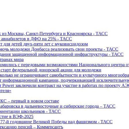
х из Москвы, Санкт-Петербурга и Красноярска - ТАСС
х авиабилетов в ДФО на 25% - ТАСС
т для детей двух-пяти лет с муковисцидозом
омочь молодежи Донбасса реализовать свои проекты - ТАСС
создания защищенной информационной инфраструктуры - ТАСС
странах мира
акомились с передовыми возможностями Национального центра
старт федеральной донорской акции для молодежи
олько не ограничивают самобытности и культурного многообраз
т информационной кампании, подчеркивающей исключительную
r Power заключили контракт на участие в работах по проекту А
ателя»
ИКС – первый в новом составе
абаровска в дальневосточные и сибирские города – ТАСС
риентации школьников - ТАСС
астие в ВЭФ-2025
 77-й годовщине Великой Победы над фашизмом - ТАСС
дексацию пенсий – Коммерсантъ