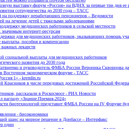
ластей можно отправить Почтой бесплатно
озную выставку-форум «Россия» на ВДНХ за первые три дня ее 
азвития сотрудничества до 2030 года – ТАСС
й на поддержку неработающих пенсионеров – Ведомости
лей на лечение детей с тяжелыми заболеваниями
поддержку медицинских работников в сельской местности
к значимым интернет-ресурсам
оддержки для медицинских работников, оказывающих помощь у
 выплаты, пособия и компенсации
 важных лекарств
ой социальной выплаты для медицинских работников
ического развития до 2030 года
Матвиенко и руководитель ФМБА России Вероника Скворцова д
е в Восточном экономическом форуме - ТАСС
ссия 1» - kremlin.ru
ий Красников в числе передовых достижений Российской Федера
тников, рассказали в Роскосмосе - РИА Новости
 награду «Знание.Премия-2024»
асти биотехнологий представит ФМБА России на IV Форуме бу
явления - биоэкономики
ший шанс на мирное решение в Донбассе – Интерфакс
ер один