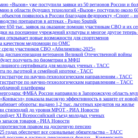
ю «Вызов» уже поступили заявки из 50 регионов России и боле
ю в области будущих технологий «Вызов» поступило около 600
объектов появилось в России благодаря федпроекту «Спорт – 
водство препаратов в аптеках - Радио Sputnik
е 650 тыс. заявок на оказание помощи участникам СВО и их с
ки на посещение учреждений культуры и многое другое теперь 
ии открывает новые возможности для спортсменов
 за качеством медпомощи по ОМС
у среди участников СВО «Абилимпикс-2025»
а диспансеризация ветеранов Великой Отечественной войны
 будет получить по биометрии в МФЦ
лищного сертификата для молодых ученых - ТАСС
та по льготной и семейной ипотеке - ТАСС
гистратуре по научно-технологическим направлениям - ТАСС
гистратуре по научно-технологическим направлениям – ТАСС
 облачной платформы
нергодара: ФМБА России направило в Запорожскую область му
«Конвасэл» показала высокую эффективность в защите от ново
абирает обороты: выдано 1,2 тыс. льготных кредитов на жилье
ции стипендий до уровня МРОТ - РИА Новости
ройдет XI Всероссийский съезд молодых ученых
о запасов товаров - РИА Новости
протезистов правом на досрочную пенсию
25 годах обеспечит все социальные обязательства – ТАСС
ий россиян в частных пенсионных фондах – Коммерсантъ