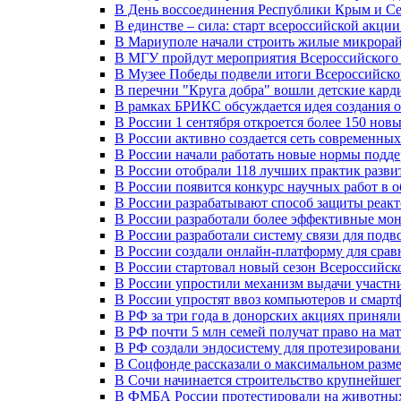
В День воссоединения Республики Крым и Се
В единстве – сила: старт всероссийской акци
В Мариуполе начали строить жилые микрора
В МГУ пройдут мероприятия Всероссийског
В Музее Победы подвели итоги Всероссийско
В перечни "Круга добра" вошли детские кар
В рамках БРИКС обсуждается идея создания 
В России 1 сентября откроется более 150 нов
В России активно создается сеть современны
В России начали работать новые нормы подд
В России отобрали 118 лучших практик разви
В России появится конкурс научных работ в 
В России разрабатывают способ защиты реак
В России разработали более эффективные мо
В России разработали систему связи для под
В России создали онлайн-платформу для сра
В России стартовал новый сезон Всероссийс
В России упростили механизм выдачи участн
В России упростят ввоз компьютеров и смарт
В РФ за три года в донорских акциях приняли
В РФ почти 5 млн семей получат право на ма
В РФ создали эндосистему для протезирован
В Соцфонде рассказали о максимальном разме
В Сочи начинается строительство крупнейшег
В ФМБА России протестировали на животных