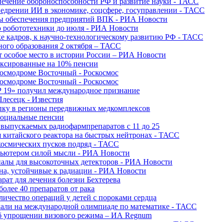
печение обороноспособности РФ и развитие науки - ТАСС
недрении ИИ в экономике, соцсфере, госуправлении - ТАСС
сы обеспечения предприятий ВПК - РИА Новости
ю робототехники до июля - РИА Новости
е кадров, к научно-технологическому развитию РФ - ТАСС
ного образования 2 октября – ТАСС
т особое место в истории России – РИА Новости
ексированные на 10% пенсии
космодроме Восточный - Роскосмос
космодроме Восточный - Роскосмос
 19» получил международное признание
Плесецк - Известия
упку в регионы передвижных медкомплексов
социальные пенсии
о выпускаемых радиофармпрепаратов с 11 до 25
 китайского реактора на быстрых нейтронах - ТАСС
космических пусков подряд - ТАСС
пьютером силой мысли - РИА Новости
алы для высокоточных детекторов - РИА Новости
на, устойчивые к радиации - РИА Новости
рат для лечения болезни Бехтерева
олее 40 препаратов от рака
личество операций у детей с пороками сердца
дали на международной олимпиаде по математике - ТАСС
 об упрощении визового режима – ИА Regnum