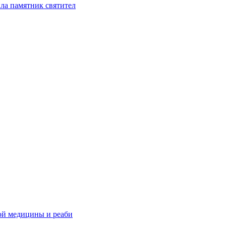
ла памятник святител
ой медицины и реаби