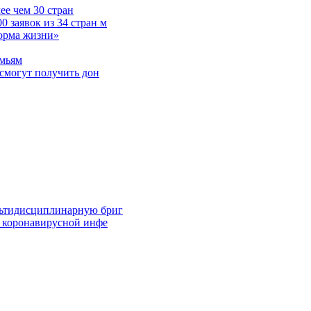
е чем 30 стран
 заявок из 34 стран м
норма жизни»
емьям
смогут получить дон
льтидисциплинарную бриг
й коронавирусной инфе