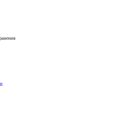
ранения
ии