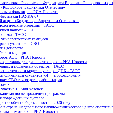
вастополя с Российской Федерацией Вероника Скворцова откры
и «Код донора. Защитники Отечества»
йоны и больницы – РИА Новости
о фестиваля НАУКА 0+
й акции «Код донора. Защитники Отечества»
диологические операции - ТАСС
общей валюты - ТАСС
ых школ - ТАСС
х университетских кампусов
ержки участников СВО
тия донорства
области медицины
торов АЭС - РИА Новости
нокристаллы для диагностики рака - РИА Новости
водных и подземных объектов - ТАСС
внения точности моделей укладки ДНК - ТАСС
кой олимпиады студентов «Я — профессионал»
икам СВО техсредств реабилитации
фонов
 участие 1,5 млн человек
ткапитал после продления программы
ия поврежденных суставов
ре пособия по беременности в 2026 году
о в стране Федерального научно-клинического центра спортивн
 вакцину от рака - РИА Новости