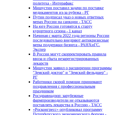
политеха - Интерафакс
Мишустин поставил задачи по поставке
медикаментов из-за рубежа - РГ
Путин подписал указ о новых ответных
мерах России на санкции - ТАСС
На юге России готовятся к старту
курортного сезона - 1 канал
Начиная с марта 2022 года регионы России
последовательно внедряют антикризисные
меры поддержки бизнеса - РАНХиГС.
Экспер
В России могут скорректировать правила
ввоза и сбыта незарегистрированных
лекарств
Мишустин заявил о расширении программы
"Земский доктор" и "Земский фельдшер" -
РГ
Работники скорой помощи принимают
поздравления с профессиональным
праздником
Росздравнадзор: зарубежные
фармпроизводители не отказываются
поставлять лекарства в Россию - ТАСС
«Росконгресс» опубликовал программу
Петербургского экономического форума -