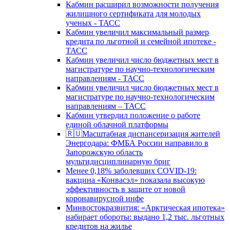
Кабмин расширил возможности получения
жилищного сертификата для молодых
ученых - ТАСС
Кабмин увеличил максимальный размер
кредита по льготной и семейной ипотеке -
ТАСС
Кабмин увеличил число бюджетных мест в
магистратуре по научно-технологическим
направлениям - ТАСС
Кабмин увеличил число бюджетных мест в
магистратуре по научно-технологическим
направлениям – ТАСС
Кабмин утвердил положение о работе
единой облачной платформы
🇷🇺Масштабная диспансеризация жителей
Энергодара: ФМБА России направило в
Запорожскую область
мультидисциплинарную бриг
Менее 0,18% заболевших COVID-19:
вакцина «Конвасэл» показала высокую
эффективность в защите от новой
коронавирусной инфе
Минвостокразвития: «Арктическая ипотека»
набирает обороты: выдано 1,2 тыс. льготных
кредитов на жилье