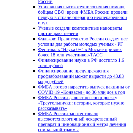
России
Уникальная высокотехнологичная помощь
бойцам СВО: врачи ФМБА России провели
первую в стране операцию неоперабельной
опух
Ученые создали композитные наноцветы
против рака печени
Фальков: Правительство России создает все
условия для работы молодых ученых - РГ
Фестиваль "Наука 0+" в Москве привлек
более 18 млн участников-ТАСС
Финансирование науки в РФ достигло 1,6
трлн рублей
Финансирование предупреждения
профзаболеваний может вырасти до 43,83
млрд рублей
ФМБА готово нарастить выпуск вакцины от
COVID-19 «Конвасэл» до 36 млн доз в год
ФМБА России дало старт спецпроекту
«Треугольнички: истории, которые нужно
рассказывать»
ФМБА России запатентовало
высокотехнологичный лекарственный
препарат и инновационный метод лечения
спинальной травмы