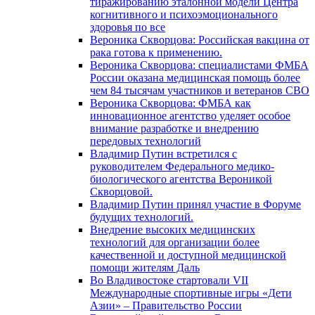
тиражированию эталонной модели Центра
когнитивного и психоэмоционального
здоровья по все
Вероника Скворцова: Российская вакцина от
рака готова к применению.
Вероника Скворцова: специалистами ФМБА
России оказана медицинская помощь более
чем 84 тысячам участников и ветеранов СВО
Вероника Скворцова: ФМБА как
инновационное агентство уделяет особое
внимание разработке и внедрению
передовых технологий
Владимир Путин встретился с
руководителем Федерального медико-
биологического агентства Вероникой
Скворцовой.
Владимир Путин принял участие в Форуме
будущих технологий.
Внедрение высоких медицинских
технологий для организации более
качественной и доступной медицинской
помощи жителям Даль
Во Владивостоке стартовали VII
Международные спортивные игры «Дети
Азии» – Правительство России