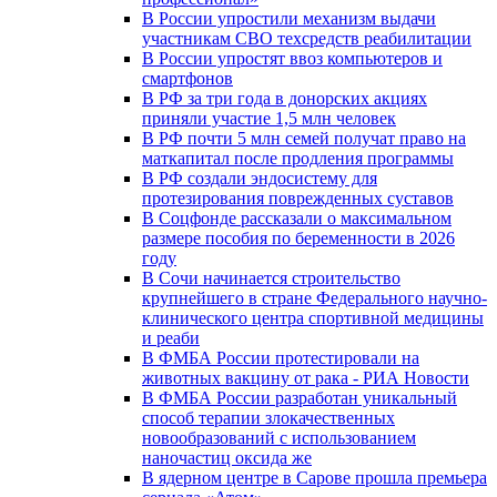
В России упростили механизм выдачи
участникам СВО техсредств реабилитации
В России упростят ввоз компьютеров и
смартфонов
В РФ за три года в донорских акциях
приняли участие 1,5 млн человек
В РФ почти 5 млн семей получат право на
маткапитал после продления программы
В РФ создали эндосистему для
протезирования поврежденных суставов
В Соцфонде рассказали о максимальном
размере пособия по беременности в 2026
году
В Сочи начинается строительство
крупнейшего в стране Федерального научно-
клинического центра спортивной медицины
и реаби
В ФМБА России протестировали на
животных вакцину от рака - РИА Новости
В ФМБА России разработан уникальный
способ терапии злокачественных
новообразований с использованием
наночастиц оксида же
В ядерном центре в Сарове прошла премьера