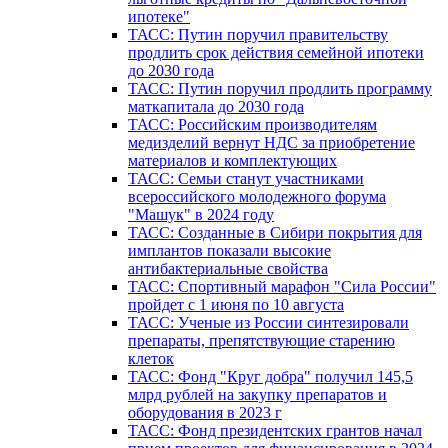
ипотеке"
ТАСС: Путин поручил правительству
продлить срок действия семейной ипотеки
до 2030 года
ТАСС: Путин поручил продлить программу
маткапитала до 2030 года
ТАСС: Российским производителям
медизделий вернут НДС за приобретение
материалов и комплектующих
ТАСС: Семьи станут участниками
всероссийского молодежного форума
"Машук" в 2024 году
ТАСС: Созданные в Сибири покрытия для
имплантов показали высокие
антибактериальные свойства
ТАСС: Спортивный марафон "Сила России"
пройдет с 1 июня по 10 августа
ТАСС: Ученые из России синтезировали
препараты, препятствующие старению
клеток
ТАСС: Фонд "Круг добра" получил 145,5
млрд рублей на закупку препаратов и
оборудования в 2023 г
ТАСС: Фонд президентских грантов начал