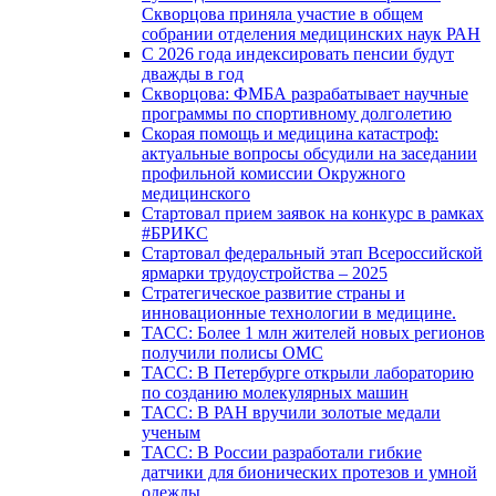
Скворцова приняла участие в общем
собрании отделения медицинских наук РАН
С 2026 года индексировать пенсии будут
дважды в год
Скворцова: ФМБА разрабатывает научные
программы по спортивному долголетию
Скорая помощь и медицина катастроф:
актуальные вопросы обсудили на заседании
профильной комиссии Окружного
медицинского
Стартовал прием заявок на конкурс в рамках
#БРИКС
Стартовал федеральный этап Всероссийской
ярмарки трудоустройства – 2025
Стратегическое развитие страны и
инновационные технологии в медицине.
ТАСС: Более 1 млн жителей новых регионов
получили полисы ОМС
ТАСС: В Петербурге открыли лабораторию
по созданию молекулярных машин
ТАСС: В РАН вручили золотые медали
ученым
ТАСС: В России разработали гибкие
датчики для бионических протезов и умной
одежды