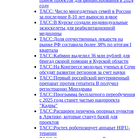
прием проектов для финансирования в 2024
году
ТАСС: Число многодетных семей в России
за последние 8-10 лет выросло вдвое
ТАСС:В Курске создали индивидуальные
экзоскелеты для реабилитационной
медицины
ТАСС:Доля отечественных лекарств на
рынке РФ составила более 38% по итогам I
квартала
ТАСС:Кабмин выделил 36 млн рублей для
бригад скорой помощи в Курской области
ТАСС:На Конгрессе молодых ученых в Сочи
обсудят развитие регионов за счет науки
ТАСС:Первый российский внутривенный
препарат против гепатита В получил
регистрацию Минздрава
ТАСС:Программа бесплатного переобучения
с 2025 года станет частью нацпроекта
"Кадры"
ТАСС:Расширен перечень опорных пунктов
в Арктике, которые станут базой для
проектов
ТАСС:Ростех роботизирует аппарат HIFU-
терапии