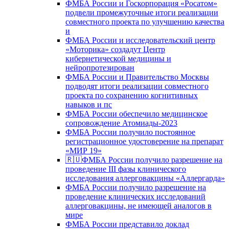
ФМБА России и Госкорпорация «Росатом»
подвели промежуточные итоги реализации
совместного проекта по улучшению качества
и
ФМБА России и исследовательский центр
«Моторика» создадут Центр
кибернетической медицины и
нейропротезирован
ФМБА России и Правительство Москвы
подводят итоги реализации совместного
проекта по сохранению когнитивных
навыков и пс
ФМБА России обеспечило медицинское
сопровождение Атомиады-2023
ФМБА России получило постоянное
регистрационное удостоверение на препарат
«МИР 19»
🇷🇺ФМБА России получило разрешение на
проведение III фазы клинического
исследования аллерговакцины «Аллергарда»
ФМБА России получило разрешение на
проведение клинических исследований
аллерговакцины, не имеющей аналогов в
мире
ФМБА России представило доклад