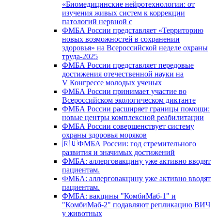
«Биомедицинские нейротехнологии: от
изучения живых систем к коррекции
патологий нервной с
ФМБА России представляет «Территорию
новых возможностей в сохранении
здоровья» на Всероссийской неделе охраны
труда-2025
ФМБА России представляет передовые
достижения отечественной науки на
V Конгрессе молодых ученых
ФМБА России принимает участие во
Всероссийском экологическом диктанте
ФМБА России расширяет границы помощи:
новые центры комплексной реабилитации
ФМБА России совершенствует систему
охраны здоровья моряков
🇷🇺ФМБА России: год стремительного
развития и значимых достижений
ФМБА: аллерговакцину уже активно вводят
пациентам.
ФМБА: аллерговакцину уже активно вводят
пациентам.
ФМБА: вакцины "КомбиМаб-1" и
"КомбиМаб-2" подавляют репликацию ВИЧ
у животных