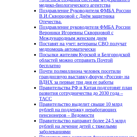
медико-биологического агентства
Поздравление Руководителя ФМБА России
В.И.Скворцовой с Днём защитника
Отечества.
Поздравление руководителя ФМБА России
Вероники Игоревны Скворцовой с
Международным женским днем
Поставят на учет: ветераны СВО получат
медпомощь автоматически
Посылки жителям Курской и Белгородской
областей можно отправить Почтой
бесплатно
Почти полмиллиона человек посетили
грандиозную выставку-форум «Россия» на
ВДНХ за первые три дня ее работы
Правительства РФ и Китая подготовят план
развития сотрудничества до 2030 года –
ТАСС
Правительство выделит свыше 10 млрд
рублей на поддержку неработающих
пенсионеров – Ведомости
Правительство направит более 24,5 млрд
рублей на лечение детей с тяжелыми
заболеваниями