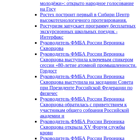
молодёжи»: открыто народное голосование
на Госу
Ростех построит первый в Сибири Центр
высокотехнологичного протезирования.
Ростуризм запускает программу бесплатных
экскурсионных школьных поездок -
Интерфакс
Руководитель ФМБА России Вероника
Скворцова
Руководитель ФМБА России Вероника
Скворцова выступила ключевым спикером
сессии «80-летие атомной промышленности.
Гордост
Руководитель ФМБА России Вероника
Скворцова выступила на заседании Совета
при Президенте Российской Федерации по
физичес
Руководитель ФМБА России Вероника
Скворцова обратилась с приветствием к
участникам общего собрания Российской
академии н
Руководитель ФМБА России Вероника
Скворцова открыла XV Форум службы
крови
Руководитель ФМБА России Вероника