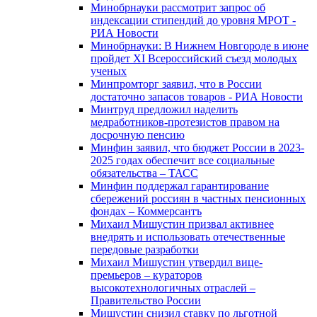
Минобрнауки рассмотрит запрос об
индексации стипендий до уровня МРОТ -
РИА Новости
Минобрнауки: В Нижнем Новгороде в июне
пройдет XI Всероссийский съезд молодых
ученых
Минпромторг заявил, что в России
достаточно запасов товаров - РИА Новости
Минтруд предложил наделить
медработников-протезистов правом на
досрочную пенсию
Минфин заявил, что бюджет России в 2023-
2025 годах обеспечит все социальные
обязательства – ТАСС
Минфин поддержал гарантирование
сбережений россиян в частных пенсионных
фондах – Коммерсантъ
Михаил Мишустин призвал активнее
внедрять и использовать отечественные
передовые разработки
Михаил Мишустин утвердил вице-
премьеров – кураторов
высокотехнологичных отраслей –
Правительство России
Мишустин снизил ставку по льготной