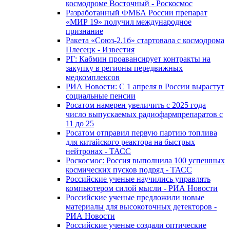
космодроме Восточный - Роскосмос
Разработанный ФМБА России препарат
«МИР 19» получил международное
признание
Ракета «Союз-2.1б» стартовала с космодрома
Плесецк - Известия
РГ: Кабмин проавансирует контракты на
закупку в регионы передвижных
медкомплексов
РИА Новости: С 1 апреля в России вырастут
социальные пенсии
Росатом намерен увеличить с 2025 года
число выпускаемых радиофармпрепаратов с
11 до 25
Росатом отправил первую партию топлива
для китайского реактора на быстрых
нейтронах - ТАСС
Роскосмос: Россия выполнила 100 успешных
космических пусков подряд - ТАСС
Российские ученые научились управлять
компьютером силой мысли - РИА Новости
Российские ученые предложили новые
материалы для высокоточных детекторов -
РИА Новости
Российские ученые создали оптические