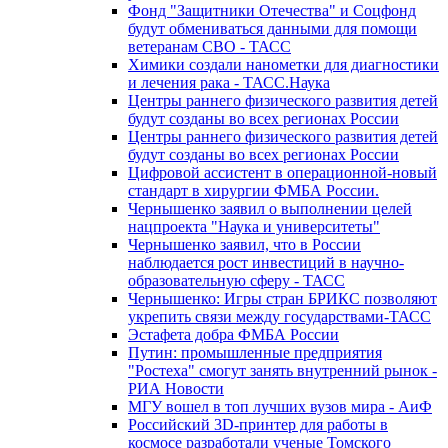
Фонд "Защитники Отечества" и Соцфонд
будут обмениваться данными для помощи
ветеранам СВО - ТАСС
Химики создали нанометки для диагностики
и лечения рака - ТАСС.Наука
Центры раннего физического развития детей
будут созданы во всех регионах России
Центры раннего физического развития детей
будут созданы во всех регионах России
Цифровой ассистент в операционной-новый
стандарт в хирургии ФМБА России.
Чернышенко заявил о выполнении целей
нацпроекта "Наука и университеты"
Чернышенко заявил, что в России
наблюдается рост инвестиций в научно-
образовательную сферу - ТАСС
Чернышенко: Игры стран БРИКС позволяют
укрепить связи между государствами-ТАСС
Эстафета добра ФМБА России
Путин: промышленные предприятия
"Ростеха" смогут занять внутренний рынок -
РИА Новости
МГУ вошел в топ лучших вузов мира - АиФ
Российский 3D-принтер для работы в
космосе разработали ученые Томского