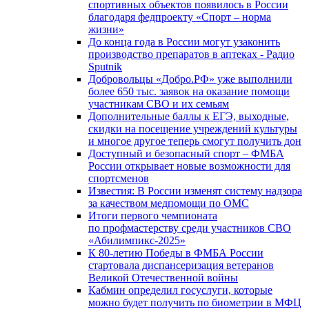
спортивных объектов появилось в России
благодаря федпроекту «Спорт – норма
жизни»
До конца года в России могут узаконить
производство препаратов в аптеках - Радио
Sputnik
Добровольцы «Добро.РФ» уже выполнили
более 650 тыс. заявок на оказание помощи
участникам СВО и их семьям
Дополнительные баллы к ЕГЭ, выходные,
скидки на посещение учреждений культуры
и многое другое теперь смогут получить дон
Доступный и безопасный спорт – ФМБА
России открывает новые возможности для
спортсменов
Известия: В России изменят систему надзора
за качеством медпомощи по ОМС
Итоги первого чемпионата
по профмастерству среди участников СВО
«Абилимпикс-2025»
К 80-летию Победы в ФМБА России
стартовала диспансеризация ветеранов
Великой Отечественной войны
Кабмин определил госуслуги, которые
можно будет получить по биометрии в МФЦ