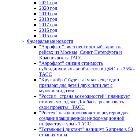
2021 год
2020 год
2019 год
2018 год
2017 год
2016 год
2015 год
Федеральные новости
"Аэрофлот" ввел пенсионный тариф на
рейсах из Москвы, Санкт-Петербурга и
Красноярска - ТАСС
"Аэрофлот" снизил стоимость
субсидируемых авиабилетов в ДФО на 25% -
ТАСС
"Круг добра" будет закупать еще один
препарат для детей двух-пяти лет с
муковисцидозом
"Россия - страна возможностей" планирует
помочь молодежи Донбасса реализовать
свои проекты - ТАСС
"Ростех" начал производство роутеров для
создания защищенной информационной
инфраструктуры - ТАСС
"Тотальный диктант" напишут 5 апреля в 50
странах мира