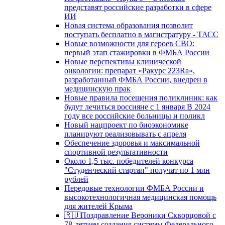
представят российские разработки в сфере
ИИ
Новая система образования позволит
поступать бесплатно в магистратуру - ТАСС
Новые возможности для героев СВО:
первый этап стажировки в ФМБА России
Новые перспективы клинической
онкологии: препарат «Ракурс 223Ra»,
разработанный ФМБА России, внедрен в
медицинскую прак
Новые правила посещения поликлиник: как
будут лечиться россияне с 1 января В 2024
году все российские больницы и поликл
Новый нацпроект по биоэкономике
планируют реализовывать с апреля
Обеспечение здоровья и максимальной
спортивной результативности
Около 1,5 тыс. победителей конкурса
"Студенческий стартап" получат по 1 млн
рублей
Передовые технологии ФМБА России и
высокотехнологичная медицинская помощь
для жителей Крыма
🇷🇺Поздравление Вероники Скворцовой с
78-летием создания системы Федерального