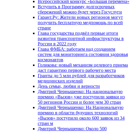
Всероссийский конкурс «Большая перемена»
Вступить в Программу долгосрочных
сбережений можно будет через Госуслуги
Гарант.Ру: Жители новых регионов могут
получить бесплатную медпомощь по всей
стране
Глава государства подвёл первые итоги
развития транспортной инфраструктуры в
России в 2022 году
Глава ФМБА: работаем над созданием
систем для мониторинга состояния здоровья
космонавтов
Голикова: новый механизм целевого приема
даст гарантию первого рабочего места
Гранты до 5 млн рублей для разработчиков
медицинских изделий
День семьи, любви и верности
Дмитрий Чернышенко: На национальную
премию «Вызов» уже поступили заявки из
50 регионов России и более чем 30 стран
Дмитрий Чернышенко: На Национальную
премию в области будущих технологий
«Вызов» поступило около 600 заявок из 34
стран м
Дмитрий Чернышенко: Около 500