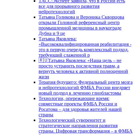
ТАСС:Эксперт заявила, что в России есть
все для прорывного развития
нейротехнологий
Татьяна Голикова и Вероника Скворцова
открыли Головной референсный центр
промышленной медицины в наукограде
Дубна и 9 це
Татьяна Яковлева:
«Высококвалифицированная реабилитация -
это в первую очередь комплексный подход,
требующий слаженной р
🇷🇺Татьяна Яковлева: «Наша цель – не
просто устранить последствия травм, а
вернуть человека к активной полноценной
жизн
Терапия будущего: Федеральный центр мозга
и нейротехнологий ФМБА России внедряет
новый подход к лечению глиобластомы
Технологии, опережающие время:
совместные проекты ФМБА России и
Росатома – для здоровья жителей нашей
страны
Технологический суверенитет и
стратегические направления развития
страны. Цифровая трансформация – в ФМБА