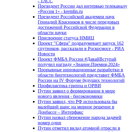
- ТАСС
Президент России дал интервью телеканалу
«Россия 1» - kremlin.ru
Президент Российской академии наук
Геннадий Красников в числе передовых
достижений Российской Федерации в
области науки
Присвоение статуса НМИЦ
Проект "Сфера" подразумевает запуск 162
спутников, рассказали в Роскосмосе - РИА
Новости
Проект ФМБА России #ДавайВступай
получил награду «Знание.Премия-2024»
Прорывные инновационные разработки в
области биотехнологий представит ФМБА
России на IV Форуме будущих технологий
Профилактика гриппа и ОРВИ
Путин заявил о формировании в мире
нового явления - биоэкономики
Путин заявил, что РФ использовала бы
малейший шанс на мирное решение в
Донбассе – Интерфакс
Путин назвал сбережение народа задачей
номер один
Путин отметил вклад атомной отрасли в