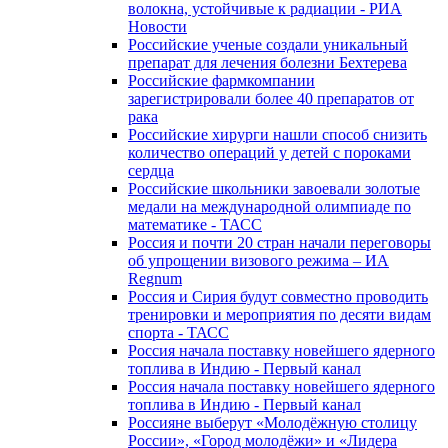
волокна, устойчивые к радиации - РИА
Новости
Российские ученые создали уникальный
препарат для лечения болезни Бехтерева
Российские фармкомпании
зарегистрировали более 40 препаратов от
рака
Российские хирурги нашли способ снизить
количество операций у детей с пороками
сердца
Российские школьники завоевали золотые
медали на международной олимпиаде по
математике - ТАСС
Россия и почти 20 стран начали переговоры
об упрощении визового режима – ИА
Regnum
Россия и Сирия будут совместно проводить
тренировки и мероприятия по десяти видам
спорта - ТАСС
Россия начала поставку новейшего ядерного
топлива в Индию - Первый канал
Россия начала поставку новейшего ядерного
топлива в Индию - Первый канал
Россияне выберут «Молодёжную столицу
России», «Город молодёжи» и «Лидера