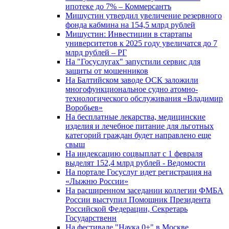
ипотеке до 7% – Коммерсантъ
Мишустин утвердил увеличение резервного
фонда кабмина на 154,5 млрд рублей
Мишустин: Инвестиции в стартапы
университетов к 2025 году увеличатся до 7
млрд рублей – РГ
На "Госуслугах" запустили сервис для
защиты от мошенников
На Балтийском заводе ОСК заложили
многофункциональное судно атомно-
технологического обслуживания «Владимир
Воробьев»
На бесплатные лекарства, медицинские
изделия и лечебное питание для льготных
категорий граждан будет направлено еще
свыш
На индексацию соцвыплат с 1 февраля
выделят 152,4 млрд рублей - Ведомости
На портале Госуслуг идет регистрация на
«Лыжню России»
На расширенном заседании коллегии ФМБА
России выступил Помощник Президента
Российской Федерации, Секретарь
Государственн
На фестивале "Наука 0+" в Москве