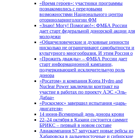
«Время героев»: участники программы
познакомились с передовыми
возможностями Национального центра
оториноларингологии ФМ
«Знаю! Могу! Помогаю!»: ФМБА России
дает старт федеральной донорской акции для
молодежи
«Общечеловеческие и духовные ценности
нисколько не ограничивают самобытности и
культурного многообразия. И этим Россия о
«Прожить дважды» – ФМБА России дает
старт информационной кампании,
подчеркивающей исключительную роль
донора
«Росатом» и компания Korea Hydro and
Nuclear Power заключили контракт на
участие в работах по проекту АЭС «Эль-
Дабаа»
«Роскосмос» завершил испытания «царь-
двигателя»
14 июня-Всемирный день донора крови
22–24 октября в Казани состоится саммит
БРИКС – первый в новом составе
Авиакомпания S7 запускает новые рейсы из
Хабаровска в дальневосточные и сибирские