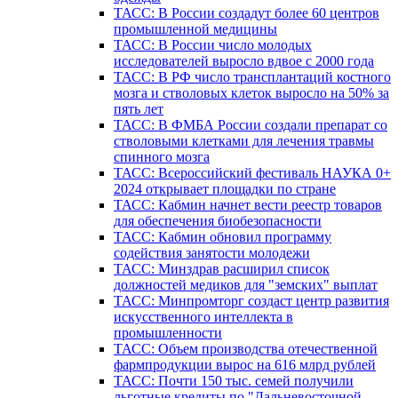
ТАСС: В России создадут более 60 центров
промышленной медицины
ТАСС: В России число молодых
исследователей выросло вдвое с 2000 года
ТАСС: В РФ число трансплантаций костного
мозга и стволовых клеток выросло на 50% за
пять лет
ТАСС: В ФМБА России создали препарат со
стволовыми клетками для лечения травмы
спинного мозга
ТАСС: Всероссийский фестиваль НАУКА 0+
2024 открывает площадки по стране
ТАСС: Кабмин начнет вести реестр товаров
для обеспечения биобезопасности
ТАСС: Кабмин обновил программу
содействия занятости молодежи
ТАСС: Минздрав расширил список
должностей медиков для "земских" выплат
ТАСС: Минпромторг создаст центр развития
искусственного интеллекта в
промышленности
ТАСС: Объем производства отечественной
фармпродукции вырос на 616 млрд рублей
ТАСС: Почти 150 тыс. семей получили
льготные кредиты по "Дальневосточной