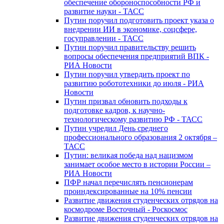
обеспечение обороноспособности РФ и
развитие науки - ТАСС
Путин поручил подготовить проект указа о
внедрении ИИ в экономике, соцсфере,
госуправлении - ТАСС
Путин поручил правительству решить
вопросы обеспечения предприятий ВПК -
РИА Новости
Путин поручил утвердить проект по
развитию робототехники до июля - РИА
Новости
Путин призвал обновить подходы к
подготовке кадров, к научно-
технологическому развитию РФ - ТАСС
Путин учредил День среднего
профессионального образования 2 октября –
ТАСС
Путин: великая победа над нацизмом
занимает особое место в истории России –
РИА Новости
ПФР начал перечислять пенсионерам
проиндексированные на 10% пенсии
Развитие движения студенческих отрядов на
космодроме Восточный - Роскосмос
Развитие движения студенческих отрядов на