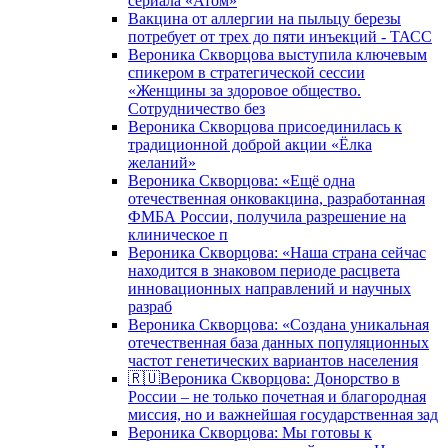
сериала «Атом»
Вакцина от аллергии на пыльцу березы
потребует от трех до пяти инъекций - ТАСС
Вероника Скворцова выступила ключевым
спикером в стратегической сессии
«Женщины за здоровое общество.
Сотрудничество без
Вероника Скворцова присоединилась к
традиционной доброй акции «Ёлка
желаний»
Вероника Скворцова: «Ещё одна
отечественная онковакцина, разработанная
ФМБА России, получила разрешение на
клиническое п
Вероника Скворцова: «Наша страна сейчас
находится в знаковом периоде расцвета
инновационных направлений и научных
разраб
Вероника Скворцова: «Создана уникальная
отечественная база данных популяционных
частот генетических вариантов населения
🇷🇺Вероника Скворцова: Донорство в
России – не только почетная и благородная
миссия, но и важнейшая государственная зад
Вероника Скворцова: Мы готовы к