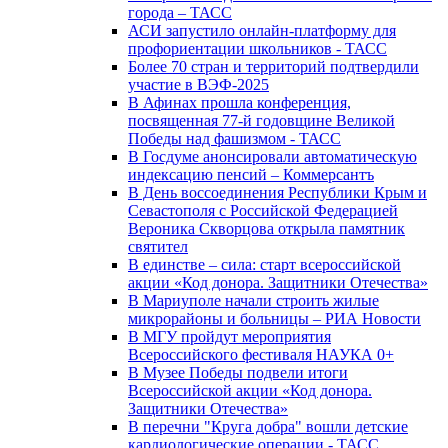
города – ТАСС
АСИ запустило онлайн-платформу для
профориентации школьников - ТАСС
Более 70 стран и территорий подтвердили
участие в ВЭФ-2025
В Афинах прошла конференция,
посвященная 77-й годовщине Великой
Победы над фашизмом - ТАСС
В Госдуме анонсировали автоматическую
индексацию пенсий – Коммерсантъ
В День воссоединения Республики Крым и
Севастополя с Российской Федерацией
Вероника Скворцова открыла памятник
святител
В единстве – сила: старт всероссийской
акции «Код донора. Защитники Отечества»
В Мариуполе начали строить жилые
микрорайоны и больницы – РИА Новости
В МГУ пройдут мероприятия
Всероссийского фестиваля НАУКА 0+
В Музее Победы подвели итоги
Всероссийской акции «Код донора.
Защитники Отечества»
В перечни "Круга добра" вошли детские
кардиологические операции - ТАСС