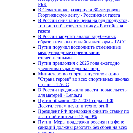
РБК
В Севастополе развернули 80-метровую
Георгиевскую ленту - Российская газета
В России снизились цены на ряд продуктов,
топливо и бытовую технику - Российская
газета
В России запустят аналог зарубежных
образовательных онлайн-платформ - ТАСС
Путин поручил восполнить отмененные
международные соревнования
отечественными
Путин предложил с 2025 года ежегодно
увеличивать расходы на спорт
Министерство спорта запустило акцию
"Страна героев" во всех спортивных школах
страны - ТАСС
В России предложили ввести новые льготы
для матерей - Lenta.ru
Путин объявил 2022-2031 годы в РФ
Десятилетием науки и технологий
Президент РФ предложил снизить ставку по
льготной ипотеке с 12 до 9%
Путин: Меры поддержки россиян на фоне
санкций должны работать без сбоев на всех
уровнях