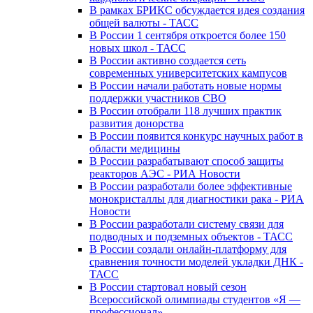
В рамках БРИКС обсуждается идея создания
общей валюты - ТАСС
В России 1 сентября откроется более 150
новых школ - ТАСС
В России активно создается сеть
современных университетских кампусов
В России начали работать новые нормы
поддержки участников СВО
В России отобрали 118 лучших практик
развития донорства
В России появится конкурс научных работ в
области медицины
В России разрабатывают способ защиты
реакторов АЭС - РИА Новости
В России разработали более эффективные
монокристаллы для диагностики рака - РИА
Новости
В России разработали систему связи для
подводных и подземных объектов - ТАСС
В России создали онлайн-платформу для
сравнения точности моделей укладки ДНК -
ТАСС
В России стартовал новый сезон
Всероссийской олимпиады студентов «Я —
профессионал»