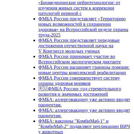
«Биомедицинские нейротехнологии: от
изучения живых систем к коррекции
патологий нервной с
ФМБА России представляет «Территорию
новых возможностей в сохранении
здоровья» на Всероссийской неделе охраны
труда-2025
ФМБА России представляет передовые
достижения отечественной науки на
V Конгрессе молодых ученых
ФМБА России принимает участие во
Всероссийском экологическом диктанте
ФМБА России расширяет границы помощи:
новые центры комплексной реабилитации
ФМБА России совершенствует систему
охраны здоровья моряков
🇷🇺ФМБА России: год стремительного
развития и значимых достижений
ФМБА: аллерговакцину уже активно вводят
пациентам.
ФМБА: аллерговакцину уже активно вводят
пациентам.
ФМБА: вакцины "КомбиМаб-1" и
"КомбиМаб-2" подавляют репликацию ВИЧ
у животных