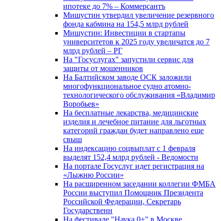
ипотеке до 7% – Коммерсантъ
Мишустин утвердил увеличение резервного
фонда кабмина на 154,5 млрд рублей
Мишустин: Инвестиции в стартапы
университетов к 2025 году увеличатся до 7
млрд рублей – РГ
На "Госуслугах" запустили сервис для
защиты от мошенников
На Балтийском заводе ОСК заложили
многофункциональное судно атомно-
технологического обслуживания «Владимир
Воробьев»
На бесплатные лекарства, медицинские
изделия и лечебное питание для льготных
категорий граждан будет направлено еще
свыш
На индексацию соцвыплат с 1 февраля
выделят 152,4 млрд рублей - Ведомости
На портале Госуслуг идет регистрация на
«Лыжню России»
На расширенном заседании коллегии ФМБА
России выступил Помощник Президента
Российской Федерации, Секретарь
Государственн
На фестивале "Наука 0+" в Москве