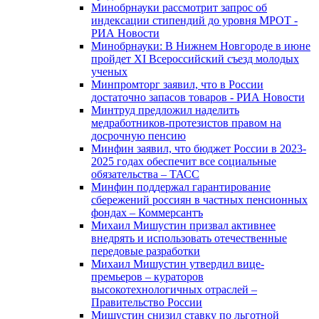
Минобрнауки рассмотрит запрос об
индексации стипендий до уровня МРОТ -
РИА Новости
Минобрнауки: В Нижнем Новгороде в июне
пройдет XI Всероссийский съезд молодых
ученых
Минпромторг заявил, что в России
достаточно запасов товаров - РИА Новости
Минтруд предложил наделить
медработников-протезистов правом на
досрочную пенсию
Минфин заявил, что бюджет России в 2023-
2025 годах обеспечит все социальные
обязательства – ТАСС
Минфин поддержал гарантирование
сбережений россиян в частных пенсионных
фондах – Коммерсантъ
Михаил Мишустин призвал активнее
внедрять и использовать отечественные
передовые разработки
Михаил Мишустин утвердил вице-
премьеров – кураторов
высокотехнологичных отраслей –
Правительство России
Мишустин снизил ставку по льготной