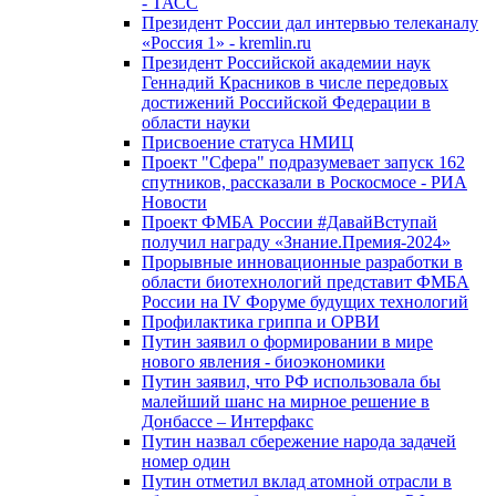
- ТАСС
Президент России дал интервью телеканалу
«Россия 1» - kremlin.ru
Президент Российской академии наук
Геннадий Красников в числе передовых
достижений Российской Федерации в
области науки
Присвоение статуса НМИЦ
Проект "Сфера" подразумевает запуск 162
спутников, рассказали в Роскосмосе - РИА
Новости
Проект ФМБА России #ДавайВступай
получил награду «Знание.Премия-2024»
Прорывные инновационные разработки в
области биотехнологий представит ФМБА
России на IV Форуме будущих технологий
Профилактика гриппа и ОРВИ
Путин заявил о формировании в мире
нового явления - биоэкономики
Путин заявил, что РФ использовала бы
малейший шанс на мирное решение в
Донбассе – Интерфакс
Путин назвал сбережение народа задачей
номер один
Путин отметил вклад атомной отрасли в