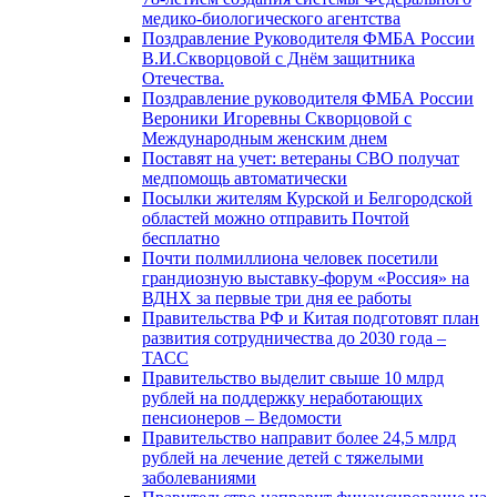
медико-биологического агентства
Поздравление Руководителя ФМБА России
В.И.Скворцовой с Днём защитника
Отечества.
Поздравление руководителя ФМБА России
Вероники Игоревны Скворцовой с
Международным женским днем
Поставят на учет: ветераны СВО получат
медпомощь автоматически
Посылки жителям Курской и Белгородской
областей можно отправить Почтой
бесплатно
Почти полмиллиона человек посетили
грандиозную выставку-форум «Россия» на
ВДНХ за первые три дня ее работы
Правительства РФ и Китая подготовят план
развития сотрудничества до 2030 года –
ТАСС
Правительство выделит свыше 10 млрд
рублей на поддержку неработающих
пенсионеров – Ведомости
Правительство направит более 24,5 млрд
рублей на лечение детей с тяжелыми
заболеваниями