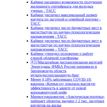
Кабмин расширил возможности получения
жилищного сертификата для молодых
ученых - ТАСС
Кабмин увеличил максимальный размер
кредита по льготной и семейной ипотеке -
ТАСС
Кабмин увеличил число бюджетных мест в
магистратуре по научно-технологическим
направлениям - ТАСС
Кабмин увеличил число бюджетных мест в
магистратуре по научно-технологическим
направлениям – ТАСС
Кабмин утвердил положение о работе
единой облачной платформы
🇷🇺Масштабная диспансеризация жителей
Энергодара: ФМБА России направило в
Запорожскую область
мультидисциплинарную бриг
Менее 0,18% заболевших COVID-19:
вакцина «Конвасэл» показала высокую
эффективность в защите от новой
коронавирусной инфе
Минвостокразвития: «Арктическая ипотека»
набирает обороты: выдано 1,2 тыс. льготных
кредитов на жилье