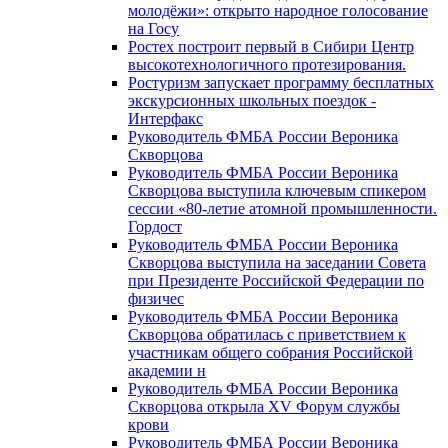
молодёжи»: открыто народное голосование
на Госу
Ростех построит первый в Сибири Центр
высокотехнологичного протезирования.
Ростуризм запускает программу бесплатных
экскурсионных школьных поездок -
Интерфакс
Руководитель ФМБА России Вероника
Скворцова
Руководитель ФМБА России Вероника
Скворцова выступила ключевым спикером
сессии «80-летие атомной промышленности.
Гордост
Руководитель ФМБА России Вероника
Скворцова выступила на заседании Совета
при Президенте Российской Федерации по
физичес
Руководитель ФМБА России Вероника
Скворцова обратилась с приветствием к
участникам общего собрания Российской
академии н
Руководитель ФМБА России Вероника
Скворцова открыла XV Форум службы
крови
Руководитель ФМБА России Вероника