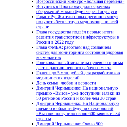
Всероссийский конкурс «Большая перемена»
Вступить в Программу долгосрочных
сбережений можно будет через Госуслуги
Гарант.Ру: Жители новых регионов могут
получить бесплатную медпомощь по всей
стране
Глава государства подвёл первые итоги
развития транспортной инфраструктуры в
России в 2022 году
Глава ФМБА: работаем над созданием
систем для мониторинга состояния здоровья
космонавтов
Голикова: новый механизм целевого приема
даст гарантию первого рабочего места
Гранты до 5 млн рублей для разработчиков
медицинских изделий
День семьи, любви и верности
Дмитрий Чернышенко: На национальную
премию «Вызов» уже поступили заявки из
50 регионов России и более чем 30 стран
Дмитрий Чернышенко: На Национальную
премию в области будущих технологий
«Вызов» поступило около 600 заявок из 34
стран м
Дмитрий Чернышенко: Около 500