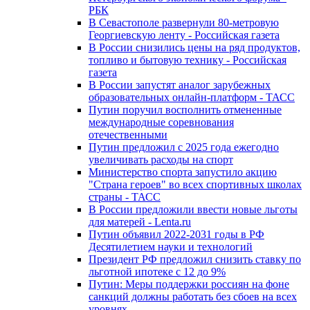
РБК
В Севастополе развернули 80-метровую
Георгиевскую ленту - Российская газета
В России снизились цены на ряд продуктов,
топливо и бытовую технику - Российская
газета
В России запустят аналог зарубежных
образовательных онлайн-платформ - ТАСС
Путин поручил восполнить отмененные
международные соревнования
отечественными
Путин предложил с 2025 года ежегодно
увеличивать расходы на спорт
Министерство спорта запустило акцию
"Страна героев" во всех спортивных школах
страны - ТАСС
В России предложили ввести новые льготы
для матерей - Lenta.ru
Путин объявил 2022-2031 годы в РФ
Десятилетием науки и технологий
Президент РФ предложил снизить ставку по
льготной ипотеке с 12 до 9%
Путин: Меры поддержки россиян на фоне
санкций должны работать без сбоев на всех
уровнях