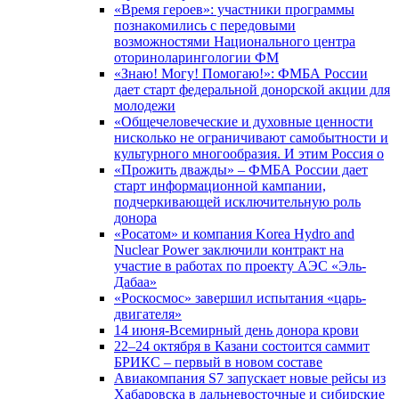
«Время героев»: участники программы
познакомились с передовыми
возможностями Национального центра
оториноларингологии ФМ
«Знаю! Могу! Помогаю!»: ФМБА России
дает старт федеральной донорской акции для
молодежи
«Общечеловеческие и духовные ценности
нисколько не ограничивают самобытности и
культурного многообразия. И этим Россия о
«Прожить дважды» – ФМБА России дает
старт информационной кампании,
подчеркивающей исключительную роль
донора
«Росатом» и компания Korea Hydro and
Nuclear Power заключили контракт на
участие в работах по проекту АЭС «Эль-
Дабаа»
«Роскосмос» завершил испытания «царь-
двигателя»
14 июня-Всемирный день донора крови
22–24 октября в Казани состоится саммит
БРИКС – первый в новом составе
Авиакомпания S7 запускает новые рейсы из
Хабаровска в дальневосточные и сибирские