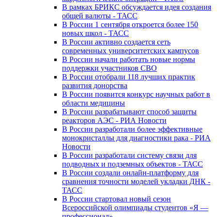
В рамках БРИКС обсуждается идея создания
общей валюты - ТАСС
В России 1 сентября откроется более 150
новых школ - ТАСС
В России активно создается сеть
современных университетских кампусов
В России начали работать новые нормы
поддержки участников СВО
В России отобрали 118 лучших практик
развития донорства
В России появится конкурс научных работ в
области медицины
В России разрабатывают способ защиты
реакторов АЭС - РИА Новости
В России разработали более эффективные
монокристаллы для диагностики рака - РИА
Новости
В России разработали систему связи для
подводных и подземных объектов - ТАСС
В России создали онлайн-платформу для
сравнения точности моделей укладки ДНК -
ТАСС
В России стартовал новый сезон
Всероссийской олимпиады студентов «Я —
профессионал»