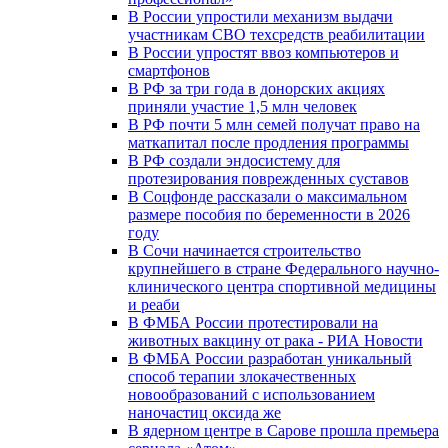
В России упростили механизм выдачи
участникам СВО техсредств реабилитации
В России упростят ввоз компьютеров и
смартфонов
В РФ за три года в донорских акциях
приняли участие 1,5 млн человек
В РФ почти 5 млн семей получат право на
маткапитал после продления программы
В РФ создали эндосистему для
протезирования поврежденных суставов
В Соцфонде рассказали о максимальном
размере пособия по беременности в 2026
году
В Сочи начинается строительство
крупнейшего в стране Федерального научно-
клинического центра спортивной медицины
и реаби
В ФМБА России протестировали на
животных вакцину от рака - РИА Новости
В ФМБА России разработан уникальный
способ терапии злокачественных
новообразований с использованием
наночастиц оксида же
В ядерном центре в Сарове прошла премьера