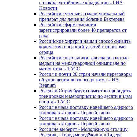
волокна, устойчивые к радиации - РИА
Новости
Российские ученые создали уникальный
препарат для лечения болезни Бехтерева
Российские фармкомпании
зарегистрировали более 40 препаратов от
рака
Российские хирурги нашли способ снизить
количество операций у детей с пороками
сердца
Российские школьники завоевали золотые
медали на международной олимпиаде по
математике - ТАСС
Россия и почти 20 стран начали переговоры
об упрощении визового режима – ИА
Regnum
Россия и Сирия будут совместно проводить
тренировки и мероприятия по десяти видам
спорта - ТАСС
Россия начала поставку новейшего ядерного
топлива в Индию - Первый канал
Россия начала поставку новейшего ядерного
топлива в Индию - Первый канал
Россияне выберут «Молодёжную столицу
России», «Город молодёжи» и «Лидера