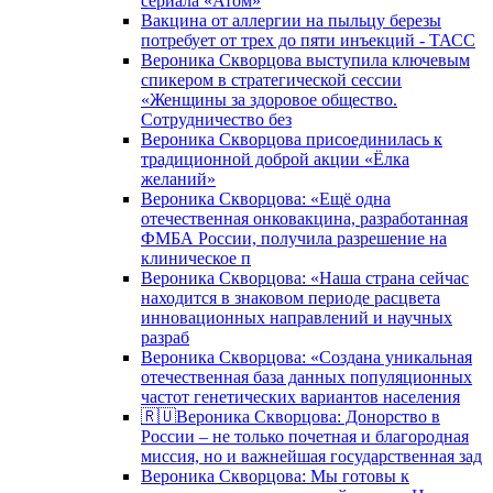
сериала «Атом»
Вакцина от аллергии на пыльцу березы
потребует от трех до пяти инъекций - ТАСС
Вероника Скворцова выступила ключевым
спикером в стратегической сессии
«Женщины за здоровое общество.
Сотрудничество без
Вероника Скворцова присоединилась к
традиционной доброй акции «Ёлка
желаний»
Вероника Скворцова: «Ещё одна
отечественная онковакцина, разработанная
ФМБА России, получила разрешение на
клиническое п
Вероника Скворцова: «Наша страна сейчас
находится в знаковом периоде расцвета
инновационных направлений и научных
разраб
Вероника Скворцова: «Создана уникальная
отечественная база данных популяционных
частот генетических вариантов населения
🇷🇺Вероника Скворцова: Донорство в
России – не только почетная и благородная
миссия, но и важнейшая государственная зад
Вероника Скворцова: Мы готовы к