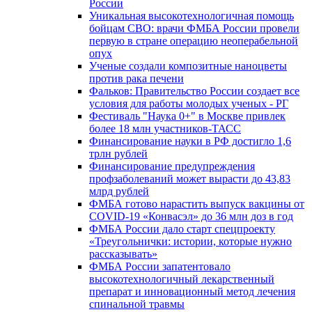
России
Уникальная высокотехнологичная помощь
бойцам СВО: врачи ФМБА России провели
первую в стране операцию неоперабельной
опух
Ученые создали композитные наноцветы
против рака печени
Фальков: Правительство России создает все
условия для работы молодых ученых - РГ
Фестиваль "Наука 0+" в Москве привлек
более 18 млн участников-ТАСС
Финансирование науки в РФ достигло 1,6
трлн рублей
Финансирование предупреждения
профзаболеваний может вырасти до 43,83
млрд рублей
ФМБА готово нарастить выпуск вакцины от
COVID-19 «Конвасэл» до 36 млн доз в год
ФМБА России дало старт спецпроекту
«Треугольнички: истории, которые нужно
рассказывать»
ФМБА России запатентовало
высокотехнологичный лекарственный
препарат и инновационный метод лечения
спинальной травмы