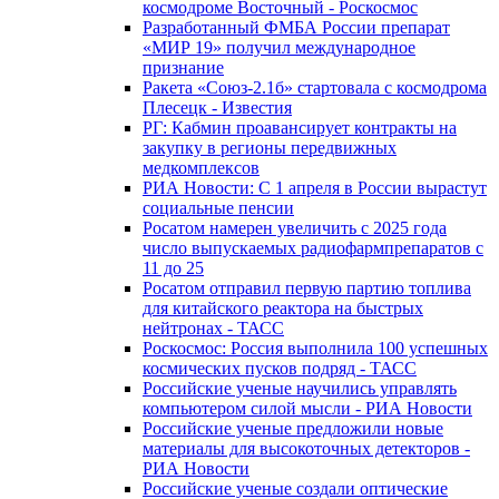
космодроме Восточный - Роскосмос
Разработанный ФМБА России препарат
«МИР 19» получил международное
признание
Ракета «Союз-2.1б» стартовала с космодрома
Плесецк - Известия
РГ: Кабмин проавансирует контракты на
закупку в регионы передвижных
медкомплексов
РИА Новости: С 1 апреля в России вырастут
социальные пенсии
Росатом намерен увеличить с 2025 года
число выпускаемых радиофармпрепаратов с
11 до 25
Росатом отправил первую партию топлива
для китайского реактора на быстрых
нейтронах - ТАСС
Роскосмос: Россия выполнила 100 успешных
космических пусков подряд - ТАСС
Российские ученые научились управлять
компьютером силой мысли - РИА Новости
Российские ученые предложили новые
материалы для высокоточных детекторов -
РИА Новости
Российские ученые создали оптические