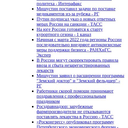
политеха - Интерафакс
Мишустин поставил задачи по поставке
медикаментов из-за рубежа - РГ
Путин подписал указ о новых ответных
мерах России на санкции - ТАСС
На юге России готовятся к старту
курортного сезона - 1 канал
Начиная с марта 2022 года регионы России
последовательно внедряют антикризисные
меры поддержки бизнеса - РАНХиГС.
Экспер
В России могут скорректировать правила
ввоза и сбыта незарегистрированных
лекарств
Мишустин заявил о расширении программы
"Земский доктор" и "Земский фельдшер" -
РГ
Работники скорой помощи принимают
поздравления с профессиональным
праздником
Росздравнадзор: зарубежные
фармпроизводители не отказываются
поставлять лекарства в Россию - ТАСС
«Росконгресс» опубликовал программу
Петербургского экономического форума -