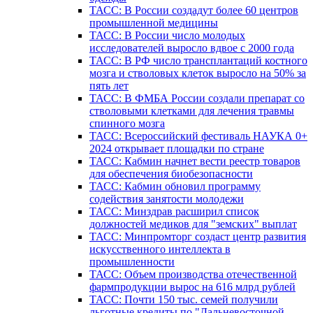
ТАСС: В России создадут более 60 центров
промышленной медицины
ТАСС: В России число молодых
исследователей выросло вдвое с 2000 года
ТАСС: В РФ число трансплантаций костного
мозга и стволовых клеток выросло на 50% за
пять лет
ТАСС: В ФМБА России создали препарат со
стволовыми клетками для лечения травмы
спинного мозга
ТАСС: Всероссийский фестиваль НАУКА 0+
2024 открывает площадки по стране
ТАСС: Кабмин начнет вести реестр товаров
для обеспечения биобезопасности
ТАСС: Кабмин обновил программу
содействия занятости молодежи
ТАСС: Минздрав расширил список
должностей медиков для "земских" выплат
ТАСС: Минпромторг создаст центр развития
искусственного интеллекта в
промышленности
ТАСС: Объем производства отечественной
фармпродукции вырос на 616 млрд рублей
ТАСС: Почти 150 тыс. семей получили
льготные кредиты по "Дальневосточной