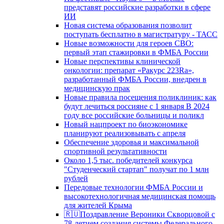
представят российские разработки в сфере
ИИ
Новая система образования позволит
поступать бесплатно в магистратуру - ТАСС
Новые возможности для героев СВО:
первый этап стажировки в ФМБА России
Новые перспективы клинической
онкологии: препарат «Ракурс 223Ra»,
разработанный ФМБА России, внедрен в
медицинскую прак
Новые правила посещения поликлиник: как
будут лечиться россияне с 1 января В 2024
году все российские больницы и поликл
Новый нацпроект по биоэкономике
планируют реализовывать с апреля
Обеспечение здоровья и максимальной
спортивной результативности
Около 1,5 тыс. победителей конкурса
"Студенческий стартап" получат по 1 млн
рублей
Передовые технологии ФМБА России и
высокотехнологичная медицинская помощь
для жителей Крыма
🇷🇺Поздравление Вероники Скворцовой с
78-летием создания системы Федерального