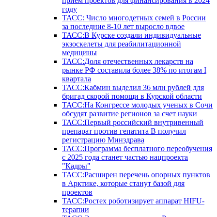
прием проектов для финансирования в 2024
году
ТАСС: Число многодетных семей в России
за последние 8-10 лет выросло вдвое
ТАСС:В Курске создали индивидуальные
экзоскелеты для реабилитационной
медицины
ТАСС:Доля отечественных лекарств на
рынке РФ составила более 38% по итогам I
квартала
ТАСС:Кабмин выделил 36 млн рублей для
бригад скорой помощи в Курской области
ТАСС:На Конгрессе молодых ученых в Сочи
обсудят развитие регионов за счет науки
ТАСС:Первый российский внутривенный
препарат против гепатита В получил
регистрацию Минздрава
ТАСС:Программа бесплатного переобучения
с 2025 года станет частью нацпроекта
"Кадры"
ТАСС:Расширен перечень опорных пунктов
в Арктике, которые станут базой для
проектов
ТАСС:Ростех роботизирует аппарат HIFU-
терапии