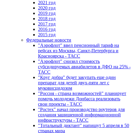
2021 год
2020 год
2019 год
2018 год
2017 год
2016 год
2015 год
Федеральные новости
"Аэрофлот" ввел пенсионный тариф на
рейсах из Москвы, Санкт-Петербурга и
Красноярска - ТАСС
"Аэрофлот" снизил стоимость
субсидируемых авиабилетов в ДФО на 25% -
ТАСС
"Круг добра" будет закупать еще один
препарат для детей двух-пяти лет с
муковисцидозом
"Россия - страна возможностей" планирует
помочь молодежи Донбасса реализовать
свои проекты - ТАСС
"Ростех" начал производство роутеров для
создания защищенной информационной
инфраструктуры - ТАСС
"Тотальный диктант" напишут 5 апреля в 50
странах мира