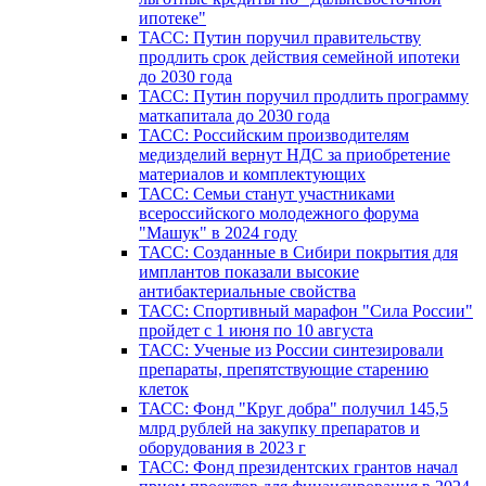
ипотеке"
ТАСС: Путин поручил правительству
продлить срок действия семейной ипотеки
до 2030 года
ТАСС: Путин поручил продлить программу
маткапитала до 2030 года
ТАСС: Российским производителям
медизделий вернут НДС за приобретение
материалов и комплектующих
ТАСС: Семьи станут участниками
всероссийского молодежного форума
"Машук" в 2024 году
ТАСС: Созданные в Сибири покрытия для
имплантов показали высокие
антибактериальные свойства
ТАСС: Спортивный марафон "Сила России"
пройдет с 1 июня по 10 августа
ТАСС: Ученые из России синтезировали
препараты, препятствующие старению
клеток
ТАСС: Фонд "Круг добра" получил 145,5
млрд рублей на закупку препаратов и
оборудования в 2023 г
ТАСС: Фонд президентских грантов начал