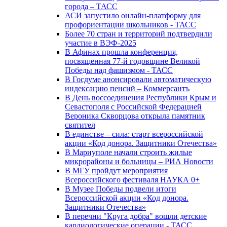
города – ТАСС
АСИ запустило онлайн-платформу для
профориентации школьников - ТАСС
Более 70 стран и территорий подтвердили
участие в ВЭФ-2025
В Афинах прошла конференция,
посвященная 77-й годовщине Великой
Победы над фашизмом - ТАСС
В Госдуме анонсировали автоматическую
индексацию пенсий – Коммерсантъ
В День воссоединения Республики Крым и
Севастополя с Российской Федерацией
Вероника Скворцова открыла памятник
святител
В единстве – сила: старт всероссийской
акции «Код донора. Защитники Отечества»
В Мариуполе начали строить жилые
микрорайоны и больницы – РИА Новости
В МГУ пройдут мероприятия
Всероссийского фестиваля НАУКА 0+
В Музее Победы подвели итоги
Всероссийской акции «Код донора.
Защитники Отечества»
В перечни "Круга добра" вошли детские
кардиологические операции - ТАСС