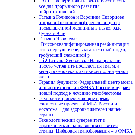
ТАСС:Эксперт заявила, что в России есть
все для прорывного развития
нейротехнологий
Татьяна Голикова и Вероника Скворцова
открыли Головной референсный центр
промышленной медицины в наукограде
Дубна и 9 це
Татьяна Яковлева:
«Высококвалифицированная реабилитация -
это в первую очередь комплексный подход,
требующий слаженной р
🇷🇺Татьяна Яковлева: «Наша цель – не
просто устранить последствия травм, а
вернуть человека к активной полноценной
жизн
Терапия будущего: Федеральный центр мозга
и нейротехнологий ФМБА России внедряет
новый подход к лечению глиобластомы
Технологии, опережающие время:
совместные проекты ФМБА России и
Росатома – для здоровья жителей нашей
страны
Технологический суверенитет и
стратегические направления развития
страны. Цифровая трансформация – в ФМБА