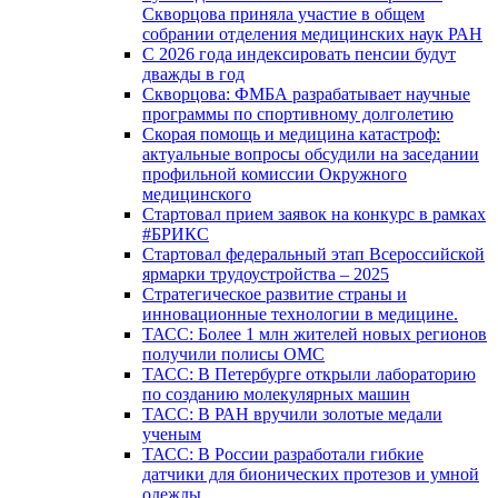
Скворцова приняла участие в общем
собрании отделения медицинских наук РАН
С 2026 года индексировать пенсии будут
дважды в год
Скворцова: ФМБА разрабатывает научные
программы по спортивному долголетию
Скорая помощь и медицина катастроф:
актуальные вопросы обсудили на заседании
профильной комиссии Окружного
медицинского
Стартовал прием заявок на конкурс в рамках
#БРИКС
Стартовал федеральный этап Всероссийской
ярмарки трудоустройства – 2025
Стратегическое развитие страны и
инновационные технологии в медицине.
ТАСС: Более 1 млн жителей новых регионов
получили полисы ОМС
ТАСС: В Петербурге открыли лабораторию
по созданию молекулярных машин
ТАСС: В РАН вручили золотые медали
ученым
ТАСС: В России разработали гибкие
датчики для бионических протезов и умной
одежды