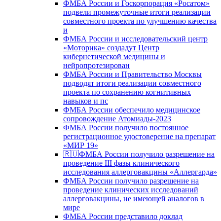
ФМБА России и Госкорпорация «Росатом»
подвели промежуточные итоги реализации
совместного проекта по улучшению качества
и
ФМБА России и исследовательский центр
«Моторика» создадут Центр
кибернетической медицины и
нейропротезирован
ФМБА России и Правительство Москвы
подводят итоги реализации совместного
проекта по сохранению когнитивных
навыков и пс
ФМБА России обеспечило медицинское
сопровождение Атомиады-2023
ФМБА России получило постоянное
регистрационное удостоверение на препарат
«МИР 19»
🇷🇺ФМБА России получило разрешение на
проведение III фазы клинического
исследования аллерговакцины «Аллергарда»
ФМБА России получило разрешение на
проведение клинических исследований
аллерговакцины, не имеющей аналогов в
мире
ФМБА России представило доклад