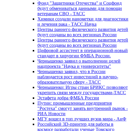
Фонд "Защитники Отечества" и Соцфонд
будут обмениваться данными для помощи
ветеранам СВО - ТАСС
Химики создали нанометки для диагностики
и лечения рака - ТАСС.Наука
Центры раннего физического развития детей
будут созданы во всех регионах России
Центры раннего физического развития детей
будут созданы во всех регионах России
Цифровой ассистент в операционной-новый
стандарт в хирургии ФМБА России.
Чернышенко заявил о выполнении целей
нацпроекта "Наука и университеты"
Чернышенко заявил, что в России
наблюдается рост инвестиций в научно-
образовательную сферу - ТАСС
Чернышенко: Игры стран БРИКС позволяют
укрепить связи между государствами-ТАСС
Эстафета добра ФМБА России
Путин: промышленные предприятия
"Ростеха" смогут занять внутренний рынок -
РИА Новости
МГУ вошел в топ лучших вузов мира - АиФ
Российский 3D-принтер для работы в
космосе разработали ученые Томского