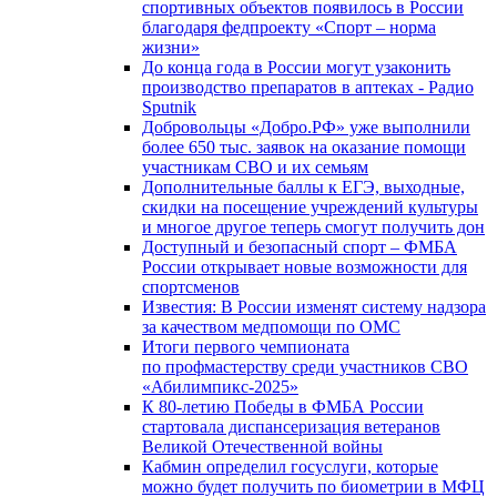
спортивных объектов появилось в России
благодаря федпроекту «Спорт – норма
жизни»
До конца года в России могут узаконить
производство препаратов в аптеках - Радио
Sputnik
Добровольцы «Добро.РФ» уже выполнили
более 650 тыс. заявок на оказание помощи
участникам СВО и их семьям
Дополнительные баллы к ЕГЭ, выходные,
скидки на посещение учреждений культуры
и многое другое теперь смогут получить дон
Доступный и безопасный спорт – ФМБА
России открывает новые возможности для
спортсменов
Известия: В России изменят систему надзора
за качеством медпомощи по ОМС
Итоги первого чемпионата
по профмастерству среди участников СВО
«Абилимпикс-2025»
К 80-летию Победы в ФМБА России
стартовала диспансеризация ветеранов
Великой Отечественной войны
Кабмин определил госуслуги, которые
можно будет получить по биометрии в МФЦ