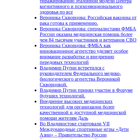
тиражированию эталонной модели Центра
когнитивного и психоэмоционального
здоровья по все
Вероника Скворцова: Российская вакцина от
рака готова к применению.
Вероника Скворцова: специалистами ФМБА
России оказана медицинская помощь более
чем 84 тысячам участников и ветеранов СВО
Вероника Скворцова: ФМБА как
инновационное агентство уделяет особое
внимание разработке и внедрению
передовых технологий
Владимир Путин встретился с
руководителем Федерального медико-
биологического агентства Вероникой
Скворцовой.
Владимир Путин принял участие в Форуме
будущих технологий.
Внедрение высоких медицинских
технологий для организации более
качественной и доступной медицинской
помощи жителям Даль
Во Владивостоке стартовали VII
Международные спортивные игры «Дети
Азии» – Правительство России