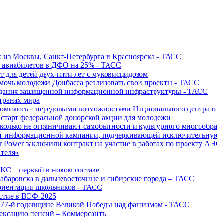
х из Москвы, Санкт-Петербурга и Красноярска - ТАСС
х авиабилетов в ДФО на 25% - ТАСС
т для детей двух-пяти лет с муковисцидозом
омочь молодежи Донбасса реализовать свои проекты - ТАСС
создания защищенной информационной инфраструктуры - ТАСС
странах мира
акомились с передовыми возможностями Национального центра
старт федеральной донорской акции для молодежи
олько не ограничивают самобытности и культурного многообраз
т информационной кампании, подчеркивающей исключительную
r Power заключили контракт на участие в работах по проекту А
ателя»
ИКС – первый в новом составе
абаровска в дальневосточные и сибирские города – ТАСС
риентации школьников - ТАСС
астие в ВЭФ-2025
 77-й годовщине Великой Победы над фашизмом - ТАСС
дексацию пенсий – Коммерсантъ