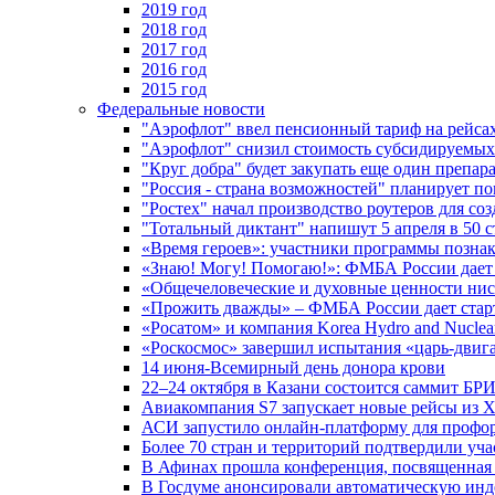
2019 год
2018 год
2017 год
2016 год
2015 год
Федеральные новости
"Аэрофлот" ввел пенсионный тариф на рейса
"Аэрофлот" снизил стоимость субсидируемы
"Круг добра" будет закупать еще один препара
"Россия - страна возможностей" планирует п
"Ростех" начал производство роутеров для 
"Тотальный диктант" напишут 5 апреля в 50 
«Время героев»: участники программы позн
«Знаю! Могу! Помогаю!»: ФМБА России дает 
«Общечеловеческие и духовные ценности ниск
«Прожить дважды» – ФМБА России дает стар
«Росатом» и компания Korea Hydro and Nuclea
«Роскосмос» завершил испытания «царь-двиг
14 июня-Всемирный день донора крови
22–24 октября в Казани состоится саммит БР
Авиакомпания S7 запускает новые рейсы из Х
АСИ запустило онлайн-платформу для профо
Более 70 стран и территорий подтвердили уч
В Афинах прошла конференция, посвященная
В Госдуме анонсировали автоматическую ин