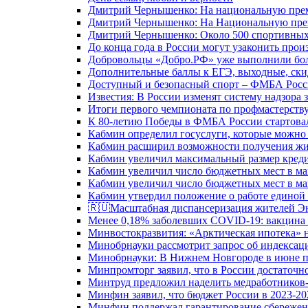
Дмитрий Чернышенко: На национальную преми
Дмитрий Чернышенко: На Национальную преми
Дмитрий Чернышенко: Около 500 спортивных 
До конца года в России могут узаконить произ
Добровольцы «Добро.РФ» уже выполнили боле
Дополнительные баллы к ЕГЭ, выходные, скид
Доступный и безопасный спорт – ФМБА Росс
Известия: В России изменят систему надзора
Итоги первого чемпионата по профмастерств
К 80-летию Победы в ФМБА России стартовал
Кабмин определил госуслуги, которые можно
Кабмин расширил возможности получения жи
Кабмин увеличил максимальный размер креди
Кабмин увеличил число бюджетных мест в ма
Кабмин увеличил число бюджетных мест в ма
Кабмин утвердил положение о работе единой
🇷🇺Масштабная диспансеризация жителей Э
Менее 0,18% заболевших COVID-19: вакцина 
Минвостокразвития: «Арктическая ипотека» н
Минобрнауки рассмотрит запрос об индекса
Минобрнауки: В Нижнем Новгороде в июне п
Минпромторг заявил, что в России достаточн
Минтруд предложил наделить медработников-
Минфин заявил, что бюджет России в 2023-20
Минфин поддержал гарантирование сбережен