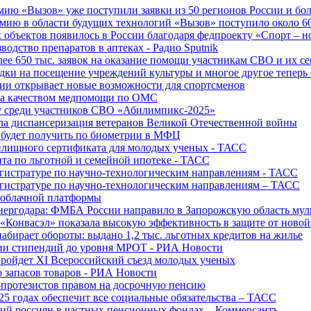
ю «Вызов» уже поступили заявки из 50 регионов России и боле
ю в области будущих технологий «Вызов» поступило около 600
объектов появилось в России благодаря федпроекту «Спорт – 
водство препаратов в аптеках - Радио Sputnik
е 650 тыс. заявок на оказание помощи участникам СВО и их с
ки на посещение учреждений культуры и многое другое теперь 
ии открывает новые возможности для спортсменов
 за качеством медпомощи по ОМС
у среди участников СВО «Абилимпикс-2025»
а диспансеризация ветеранов Великой Отечественной войны
 будет получить по биометрии в МФЦ
лищного сертификата для молодых ученых - ТАСС
та по льготной и семейной ипотеке - ТАСС
гистратуре по научно-технологическим направлениям - ТАСС
гистратуре по научно-технологическим направлениям – ТАСС
 облачной платформы
нергодара: ФМБА России направило в Запорожскую область му
«Конвасэл» показала высокую эффективность в защите от ново
абирает обороты: выдано 1,2 тыс. льготных кредитов на жилье
ции стипендий до уровня МРОТ - РИА Новости
ройдет XI Всероссийский съезд молодых ученых
о запасов товаров - РИА Новости
протезистов правом на досрочную пенсию
25 годах обеспечит все социальные обязательства – ТАСС
ий россиян в частных пенсионных фондах – Коммерсантъ