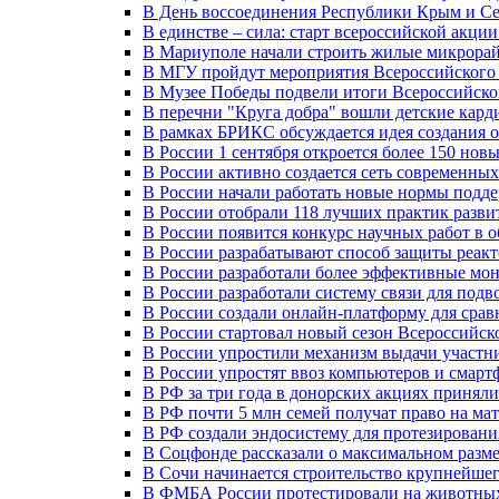
В День воссоединения Республики Крым и Се
В единстве – сила: старт всероссийской акци
В Мариуполе начали строить жилые микрора
В МГУ пройдут мероприятия Всероссийског
В Музее Победы подвели итоги Всероссийско
В перечни "Круга добра" вошли детские кар
В рамках БРИКС обсуждается идея создания 
В России 1 сентября откроется более 150 нов
В России активно создается сеть современны
В России начали работать новые нормы подд
В России отобрали 118 лучших практик разви
В России появится конкурс научных работ в 
В России разрабатывают способ защиты реак
В России разработали более эффективные мо
В России разработали систему связи для под
В России создали онлайн-платформу для сра
В России стартовал новый сезон Всероссийс
В России упростили механизм выдачи участн
В России упростят ввоз компьютеров и смарт
В РФ за три года в донорских акциях приняли
В РФ почти 5 млн семей получат право на ма
В РФ создали эндосистему для протезирован
В Соцфонде рассказали о максимальном разме
В Сочи начинается строительство крупнейшег
В ФМБА России протестировали на животных