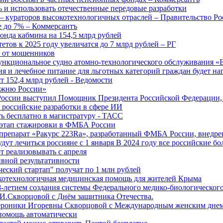
 и использовать отечественные передовые разработки
 кураторов высокотехнологичных отраслей – Правительство Ро
е до 7% – Коммерсантъ
онда кабмина на 154,5 млрд рублей
тов к 2025 году увеличатся до 7 млрд рублей – РГ
ы от мошенников
ункциональное судно атомно-технологического обслуживания «
ия и лечебное питание для льготных категорий граждан будет н
т 152,4 млрд рублей - Ведомости
Лыжню России»
оссии выступил Помощник Президента Российской Федерации, 
т российские разработки в сфере ИИ
ть бесплатно в магистратуру - ТАСС
 этап стажировки в ФМБА России
препарат «Ракурс 223Ra», разработанный ФМБА России, внедре
ут лечиться россияне с 1 января В 2024 году все российские б
 реализовывать с апреля
вной результативности
ческий стартап" получат по 1 млн рублей
отехнологичная медицинская помощь для жителей Крыма
-летием создания системы Федерального медико-биологического
И.Скворцовой с Днём защитника Отечества.
ероники Игоревны Скворцовой с Международным женским дне
дпомощь автоматически