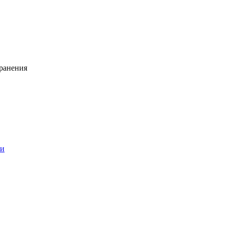
ранения
ии