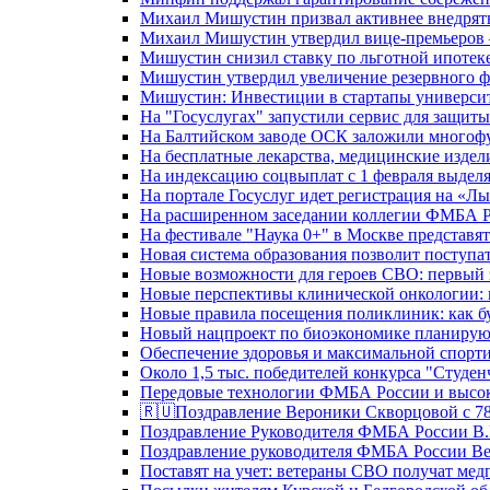
Михаил Мишустин призвал активнее внедрять
Михаил Мишустин утвердил вице-премьеров –
Мишустин снизил ставку по льготной ипотек
Мишустин утвердил увеличение резервного ф
Мишустин: Инвестиции в стартапы университе
На "Госуслугах" запустили сервис для защит
На Балтийском заводе ОСК заложили многоф
На бесплатные лекарства, медицинские издел
На индексацию соцвыплат с 1 февраля выделя
На портале Госуслуг идет регистрация на «
На расширенном заседании коллегии ФМБА Р
На фестивале "Наука 0+" в Москве представя
Новая система образования позволит поступа
Новые возможности для героев СВО: первый
Новые перспективы клинической онкологии: 
Новые правила посещения поликлиник: как буд
Новый нацпроект по биоэкономике планируют
Обеспечение здоровья и максимальной спорти
Около 1,5 тыс. победителей конкурса "Студен
Передовые технологии ФМБА России и высок
🇷🇺Поздравление Вероники Скворцовой с 78
Поздравление Руководителя ФМБА России В.
Поздравление руководителя ФМБА России В
Поставят на учет: ветераны СВО получат ме