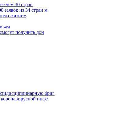
е чем 30 стран
 заявок из 34 стран м
норма жизни»
емьям
смогут получить дон
льтидисциплинарную бриг
й коронавирусной инфе