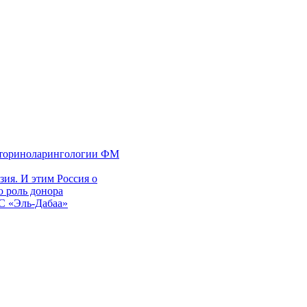
 оториноларингологии ФМ
ия. И этим Россия о
 роль донора
ЭС «Эль-Дабаа»