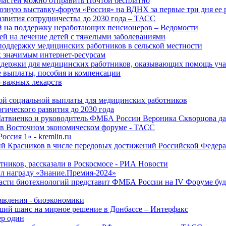
ластей можно отправить Почтой бесплатно
озную выставку-форум «Россия» на ВДНХ за первые три дня ее 
азвития сотрудничества до 2030 года – ТАСС
й на поддержку неработающих пенсионеров – Ведомости
лей на лечение детей с тяжелыми заболеваниями
поддержку медицинских работников в сельской местности
к значимым интернет-ресурсам
оддержки для медицинских работников, оказывающих помощь у
 выплаты, пособия и компенсации
 важных лекарств
ой социальной выплаты для медицинских работников
ического развития до 2030 года
Матвиенко и руководитель ФМБА России Вероника Скворцова д
е в Восточном экономическом форуме - ТАСС
ссия 1» - kremlin.ru
ий Красников в числе передовых достижений Российской Федера
тников, рассказали в Роскосмосе - РИА Новости
 награду «Знание.Премия-2024»
асти биотехнологий представит ФМБА России на IV Форуме бу
явления - биоэкономики
ший шанс на мирное решение в Донбассе – Интерфакс
ер один