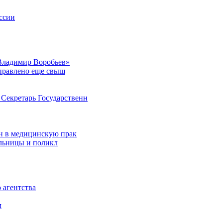
ссии
Владимир Воробьев»
аправлено еще свыш
Секретарь Государственн
н в медицинскую прак
ольницы и поликл
 агентства
м