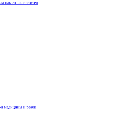
ла памятник святител
ой медицины и реаби