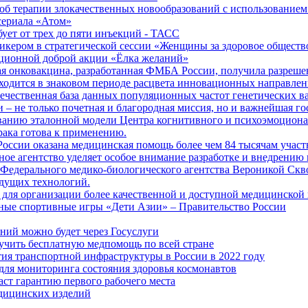
б терапии злокачественных новообразований с использованием
сериала «Атом»
бует от трех до пяти инъекций - ТАСС
кером в стратегической сессии «Женщины за здоровое общество
иционной доброй акции «Ёлка желаний»
я онковакцина, разработанная ФМБА России, получила разреше
ходится в знаковом периоде расцвета инновационных направлен
ечественная база данных популяционных частот генетических в
– не только почетная и благородная миссия, но и важнейшая го
анию эталонной модели Центра когнитивного и психоэмоционал
рака готова к применению.
ссии оказана медицинская помощь более чем 84 тысячам участ
е агентство уделяет особое внимание разработке и внедрению
 Федерального медико-биологического агентства Вероникой Скв
дущих технологий.
для организации более качественной и доступной медицинской
ные спортивные игры «Дети Азии» – Правительство России
ний можно будет через Госуслуги
учить бесплатную медпомощь по всей стране
тия транспортной инфраструктуры в России в 2022 году
для мониторинга состояния здоровья космонавтов
аст гарантию первого рабочего места
едицинских изделий