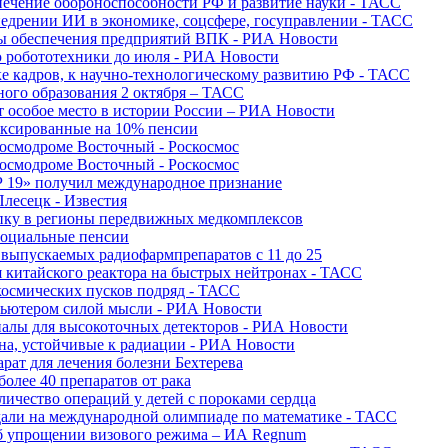
печение обороноспособности РФ и развитие науки - ТАСС
недрении ИИ в экономике, соцсфере, госуправлении - ТАСС
сы обеспечения предприятий ВПК - РИА Новости
ю робототехники до июля - РИА Новости
е кадров, к научно-технологическому развитию РФ - ТАСС
ного образования 2 октября – ТАСС
т особое место в истории России – РИА Новости
ексированные на 10% пенсии
космодроме Восточный - Роскосмос
космодроме Восточный - Роскосмос
 19» получил международное признание
Плесецк - Известия
упку в регионы передвижных медкомплексов
социальные пенсии
о выпускаемых радиофармпрепаратов с 11 до 25
 китайского реактора на быстрых нейтронах - ТАСС
космических пусков подряд - ТАСС
пьютером силой мысли - РИА Новости
алы для высокоточных детекторов - РИА Новости
на, устойчивые к радиации - РИА Новости
рат для лечения болезни Бехтерева
олее 40 препаратов от рака
личество операций у детей с пороками сердца
дали на международной олимпиаде по математике - ТАСС
 об упрощении визового режима – ИА Regnum