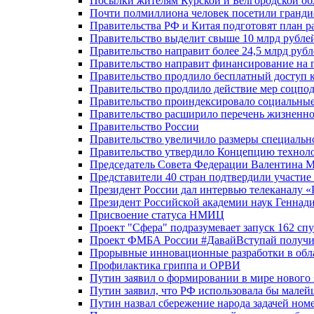
Посылки жителям Курской и Белгородской об
Почти полмиллиона человек посетили гранди
Правительства РФ и Китая подготовят план р
Правительство выделит свыше 10 млрд рубле
Правительство направит более 24,5 млрд руб
Правительство направит финансирование на 
Правительство продлило бесплатный доступ 
Правительство продлило действие мер соцп
Правительство проиндексировало социальные
Правительство расширило перечень жизненно
Правительство России
Правительство увеличило размеры специальн
Правительство утвердило Концепцию технолог
Председатель Совета Федерации Валентина 
Представители 40 стран подтвердили участи
Президент России дал интервью телеканалу «Ро
Президент Российской академии наук Геннад
Присвоение статуса НМИЦ
Проект "Сфера" подразумевает запуск 162 спу
Проект ФМБА России #ДавайВступай получил
Прорывные инновационные разработки в обл
Профилактика гриппа и ОРВИ
Путин заявил о формировании в мире нового 
Путин заявил, что РФ использовала бы малей
Путин назвал сбережение народа задачей ном