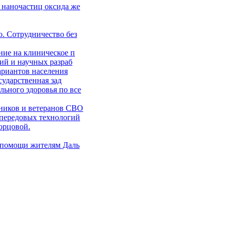
 наночастиц оксида же
. Сотрудничество без
ние на клиническое п
ий и научных разраб
ариантов населения
сударственная зад
ьного здоровья по все
ников и ветеранов СВО
 передовых технологий
орцовой.
 помощи жителям Даль