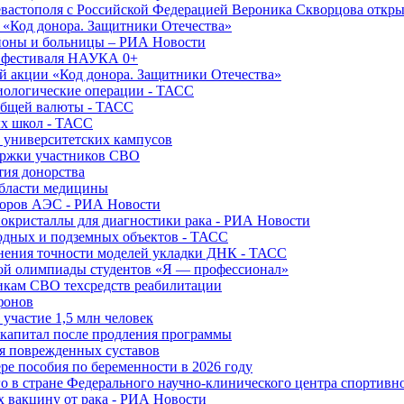
вастополя с Российской Федерацией Вероника Скворцова откры
и «Код донора. Защитники Отечества»
йоны и больницы – РИА Новости
о фестиваля НАУКА 0+
й акции «Код донора. Защитники Отечества»
диологические операции - ТАСС
общей валюты - ТАСС
ых школ - ТАСС
х университетских кампусов
ержки участников СВО
тия донорства
области медицины
торов АЭС - РИА Новости
нокристаллы для диагностики рака - РИА Новости
водных и подземных объектов - ТАСС
внения точности моделей укладки ДНК - ТАСС
кой олимпиады студентов «Я — профессионал»
икам СВО техсредств реабилитации
фонов
 участие 1,5 млн человек
ткапитал после продления программы
ия поврежденных суставов
ре пособия по беременности в 2026 году
о в стране Федерального научно-клинического центра спортивн
 вакцину от рака - РИА Новости