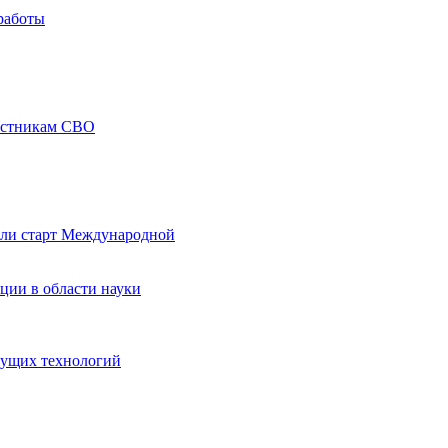
работы
частникам СВО
али старт Международной
ции в области науки
дущих технологий