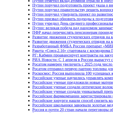
Путин отметил вклад атомной отрасли в обес
Путин поручил подготовить проект указа о в
Путин поручил правительству решить вопро
Путин поручил утвердить проект по развити
Путин призвал обновить подходы к подготовк
Путин учредил День среднего профессиональ
Путин: великая победа над нацизмом занимае
ПФР начал перечислять пенсионерам проинд
Развитие движения студенческих отрядов на 
Развитие движения студенческих отрядов на 
Разработанный ФМБА России препарат «МИР
Ракета «Союз-2.1б» стартовала с космодрома 
РГ: Кабмин проавансирует контракты на зак
РИА Новости: С 1 апреля в России вырастут 
Росатом намерен увеличить с 2025 года числ
Росатом отправил первую партию топлива для
Роскосмос: Россия выполнила 100 успешных 
Российские ученые научились управлять ком
Российские ученые предложили новые матери
Российские ученые создали оптические волок
Российские ученые создали уникальный препа
Российские фармкомпании зарегистрировали б
Российские хирурги нашли способ снизить ко
Российские школьники завоевали золотые ме
Россия и почти 20 стран начали переговоры