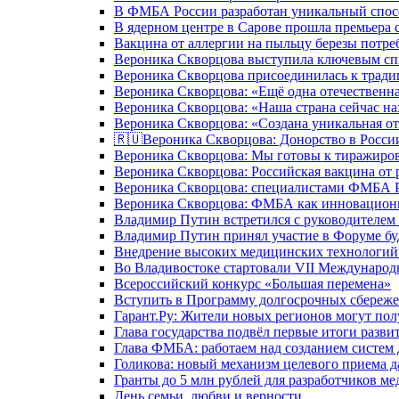
В ФМБА России разработан уникальный спосо
В ядерном центре в Сарове прошла премьера 
Вакцина от аллергии на пыльцу березы потре
Вероника Скворцова выступила ключевым спи
Вероника Скворцова присоединилась к трад
Вероника Скворцова: «Ещё одна отечественна
Вероника Скворцова: «Наша страна сейчас на
Вероника Скворцова: «Создана уникальная от
🇷🇺Вероника Скворцова: Донорство в России 
Вероника Скворцова: Мы готовы к тиражиров
Вероника Скворцова: Российская вакцина от 
Вероника Скворцова: специалистами ФМБА Ро
Вероника Скворцова: ФМБА как инновационно
Владимир Путин встретился с руководителем
Владимир Путин принял участие в Форуме бу
Внедрение высоких медицинских технологий 
Во Владивостоке стартовали VII Международ
Всероссийский конкурс «Большая перемена»
Вступить в Программу долгосрочных сбереже
Гарант.Ру: Жители новых регионов могут пол
Глава государства подвёл первые итоги разви
Глава ФМБА: работаем над созданием систем 
Голикова: новый механизм целевого приема д
Гранты до 5 млн рублей для разработчиков м
День семьи, любви и верности