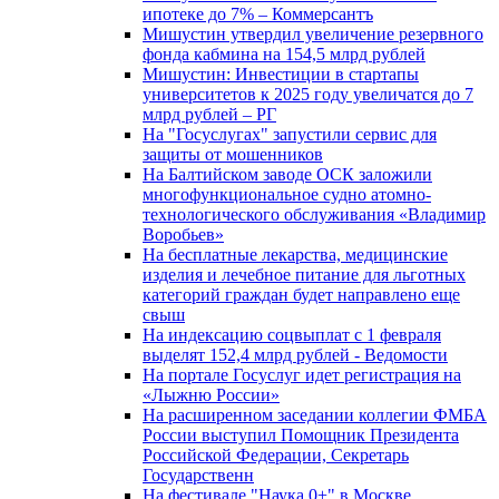
ипотеке до 7% – Коммерсантъ
Мишустин утвердил увеличение резервного
фонда кабмина на 154,5 млрд рублей
Мишустин: Инвестиции в стартапы
университетов к 2025 году увеличатся до 7
млрд рублей – РГ
На "Госуслугах" запустили сервис для
защиты от мошенников
На Балтийском заводе ОСК заложили
многофункциональное судно атомно-
технологического обслуживания «Владимир
Воробьев»
На бесплатные лекарства, медицинские
изделия и лечебное питание для льготных
категорий граждан будет направлено еще
свыш
На индексацию соцвыплат с 1 февраля
выделят 152,4 млрд рублей - Ведомости
На портале Госуслуг идет регистрация на
«Лыжню России»
На расширенном заседании коллегии ФМБА
России выступил Помощник Президента
Российской Федерации, Секретарь
Государственн
На фестивале "Наука 0+" в Москве