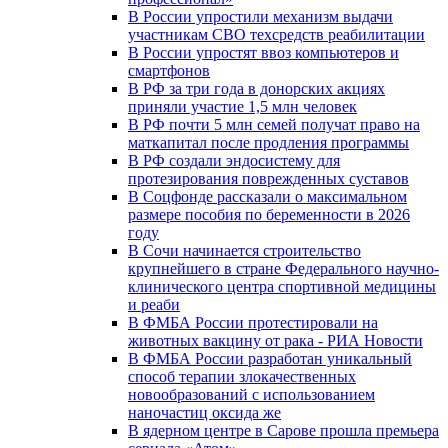
В России упростили механизм выдачи
участникам СВО техсредств реабилитации
В России упростят ввоз компьютеров и
смартфонов
В РФ за три года в донорских акциях
приняли участие 1,5 млн человек
В РФ почти 5 млн семей получат право на
маткапитал после продления программы
В РФ создали эндосистему для
протезирования поврежденных суставов
В Соцфонде рассказали о максимальном
размере пособия по беременности в 2026
году
В Сочи начинается строительство
крупнейшего в стране Федерального научно-
клинического центра спортивной медицины
и реаби
В ФМБА России протестировали на
животных вакцину от рака - РИА Новости
В ФМБА России разработан уникальный
способ терапии злокачественных
новообразований с использованием
наночастиц оксида же
В ядерном центре в Сарове прошла премьера