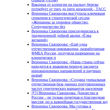
сериала «Атом»
Вакцина от аллергии на пыльцу березы
потребует от трех до пяти инъекций - ТАСС
Вероника Скворцова выступила ключевым
спикером в стратегической сессии
«Женщины за здоровое общество.
Сотрудничество без
Вероника Скворцова присоединилась к
традиционной доброй акции «Ёлка
желаний»
Вероника Скворцова: «Ещё одна
отечественная онковакцина, разработанная
ФМБА России, получила разрешение на
клиническое п
Вероника Скворцова: «Наша страна сейчас
находится в знаковом периоде расцвета
инновационных направлений и научных
разраб
Вероника Скворцова: «Создана уникальная
отечественная база данных популяционных
частот генетических вариантов населения
🇷🇺Вероника Скворцова: Донорство в
России – не только почетная и благородная
миссия, но и важнейшая государственная зад
Вероника Скворцова: Мы готовы к