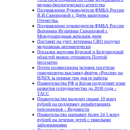
медико-биологического агентства
Поздравление Руководителя ФМБА России
В.И.Скворцовой с Днём защитника
Отечества.
Поздравление руководителя ФМБА России
Вероники Игоревны Скворцовой с
Международным женским днем
Поставят на учет: ветераны СВО получат
медпомощь автоматически
Посылки жителям Курской и Белгородской
областей можно отправить Почтой
бесплатно
Почти полмиллиона человек посетили
грандиозную выставку-форум «Россия» на
ВДНХ за первые три дня ее работы
Правительства РФ и Китая подготовят план
развития сотрудничества до 2030 года –
ТАСС
Правительство выделит свыше 10 млрд
рублей на поддержку неработающих
пенсионеров – Ведомости
Правительство направит более 24,5 млрд
рублей на лечение детей с тяжелыми
заболеваниями