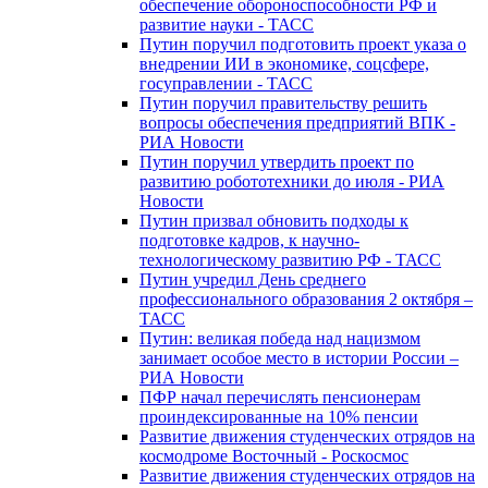
обеспечение обороноспособности РФ и
развитие науки - ТАСС
Путин поручил подготовить проект указа о
внедрении ИИ в экономике, соцсфере,
госуправлении - ТАСС
Путин поручил правительству решить
вопросы обеспечения предприятий ВПК -
РИА Новости
Путин поручил утвердить проект по
развитию робототехники до июля - РИА
Новости
Путин призвал обновить подходы к
подготовке кадров, к научно-
технологическому развитию РФ - ТАСС
Путин учредил День среднего
профессионального образования 2 октября –
ТАСС
Путин: великая победа над нацизмом
занимает особое место в истории России –
РИА Новости
ПФР начал перечислять пенсионерам
проиндексированные на 10% пенсии
Развитие движения студенческих отрядов на
космодроме Восточный - Роскосмос
Развитие движения студенческих отрядов на