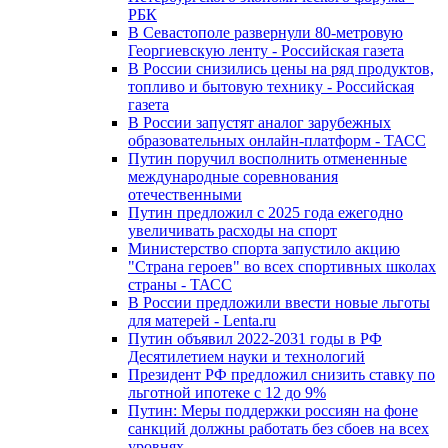
РБК
В Севастополе развернули 80-метровую
Георгиевскую ленту - Российская газета
В России снизились цены на ряд продуктов,
топливо и бытовую технику - Российская
газета
В России запустят аналог зарубежных
образовательных онлайн-платформ - ТАСС
Путин поручил восполнить отмененные
международные соревнования
отечественными
Путин предложил с 2025 года ежегодно
увеличивать расходы на спорт
Министерство спорта запустило акцию
"Страна героев" во всех спортивных школах
страны - ТАСС
В России предложили ввести новые льготы
для матерей - Lenta.ru
Путин объявил 2022-2031 годы в РФ
Десятилетием науки и технологий
Президент РФ предложил снизить ставку по
льготной ипотеке с 12 до 9%
Путин: Меры поддержки россиян на фоне
санкций должны работать без сбоев на всех
уровнях