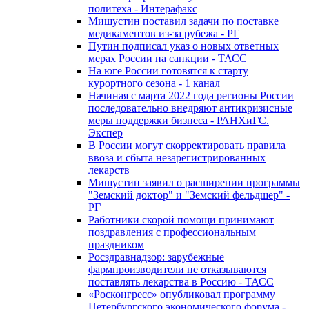
политеха - Интерафакс
Мишустин поставил задачи по поставке
медикаментов из-за рубежа - РГ
Путин подписал указ о новых ответных
мерах России на санкции - ТАСС
На юге России готовятся к старту
курортного сезона - 1 канал
Начиная с марта 2022 года регионы России
последовательно внедряют антикризисные
меры поддержки бизнеса - РАНХиГС.
Экспер
В России могут скорректировать правила
ввоза и сбыта незарегистрированных
лекарств
Мишустин заявил о расширении программы
"Земский доктор" и "Земский фельдшер" -
РГ
Работники скорой помощи принимают
поздравления с профессиональным
праздником
Росздравнадзор: зарубежные
фармпроизводители не отказываются
поставлять лекарства в Россию - ТАСС
«Росконгресс» опубликовал программу
Петербургского экономического форума -