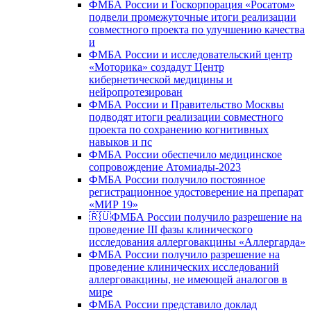
ФМБА России и Госкорпорация «Росатом»
подвели промежуточные итоги реализации
совместного проекта по улучшению качества
и
ФМБА России и исследовательский центр
«Моторика» создадут Центр
кибернетической медицины и
нейропротезирован
ФМБА России и Правительство Москвы
подводят итоги реализации совместного
проекта по сохранению когнитивных
навыков и пс
ФМБА России обеспечило медицинское
сопровождение Атомиады-2023
ФМБА России получило постоянное
регистрационное удостоверение на препарат
«МИР 19»
🇷🇺ФМБА России получило разрешение на
проведение III фазы клинического
исследования аллерговакцины «Аллергарда»
ФМБА России получило разрешение на
проведение клинических исследований
аллерговакцины, не имеющей аналогов в
мире
ФМБА России представило доклад