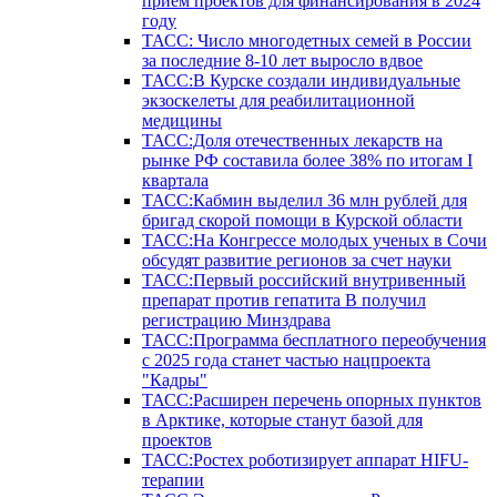
прием проектов для финансирования в 2024
году
ТАСС: Число многодетных семей в России
за последние 8-10 лет выросло вдвое
ТАСС:В Курске создали индивидуальные
экзоскелеты для реабилитационной
медицины
ТАСС:Доля отечественных лекарств на
рынке РФ составила более 38% по итогам I
квартала
ТАСС:Кабмин выделил 36 млн рублей для
бригад скорой помощи в Курской области
ТАСС:На Конгрессе молодых ученых в Сочи
обсудят развитие регионов за счет науки
ТАСС:Первый российский внутривенный
препарат против гепатита В получил
регистрацию Минздрава
ТАСС:Программа бесплатного переобучения
с 2025 года станет частью нацпроекта
"Кадры"
ТАСС:Расширен перечень опорных пунктов
в Арктике, которые станут базой для
проектов
ТАСС:Ростех роботизирует аппарат HIFU-
терапии