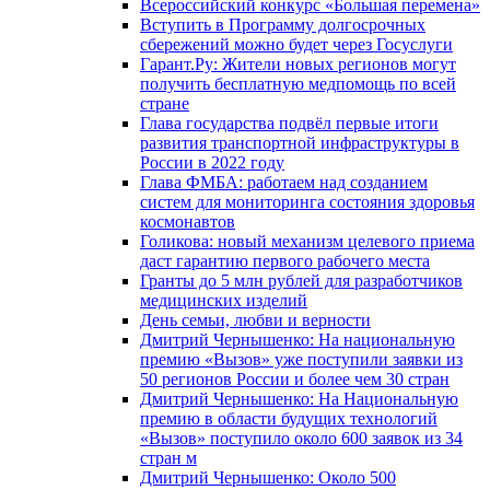
Всероссийский конкурс «Большая перемена»
Вступить в Программу долгосрочных
сбережений можно будет через Госуслуги
Гарант.Ру: Жители новых регионов могут
получить бесплатную медпомощь по всей
стране
Глава государства подвёл первые итоги
развития транспортной инфраструктуры в
России в 2022 году
Глава ФМБА: работаем над созданием
систем для мониторинга состояния здоровья
космонавтов
Голикова: новый механизм целевого приема
даст гарантию первого рабочего места
Гранты до 5 млн рублей для разработчиков
медицинских изделий
День семьи, любви и верности
Дмитрий Чернышенко: На национальную
премию «Вызов» уже поступили заявки из
50 регионов России и более чем 30 стран
Дмитрий Чернышенко: На Национальную
премию в области будущих технологий
«Вызов» поступило около 600 заявок из 34
стран м
Дмитрий Чернышенко: Около 500