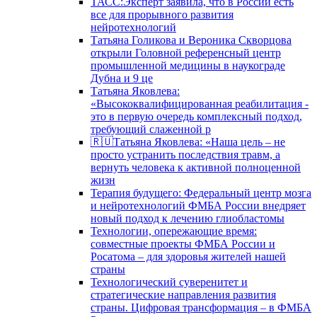
ТАСС:Эксперт заявила, что в России есть
все для прорывного развития
нейротехнологий
Татьяна Голикова и Вероника Скворцова
открыли Головной референсный центр
промышленной медицины в наукограде
Дубна и 9 це
Татьяна Яковлева:
«Высококвалифицированная реабилитация -
это в первую очередь комплексный подход,
требующий слаженной р
🇷🇺Татьяна Яковлева: «Наша цель – не
просто устранить последствия травм, а
вернуть человека к активной полноценной
жизн
Терапия будущего: Федеральный центр мозга
и нейротехнологий ФМБА России внедряет
новый подход к лечению глиобластомы
Технологии, опережающие время:
совместные проекты ФМБА России и
Росатома – для здоровья жителей нашей
страны
Технологический суверенитет и
стратегические направления развития
страны. Цифровая трансформация – в ФМБА