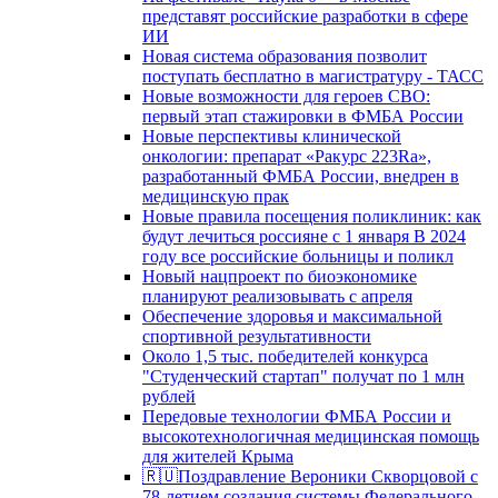
представят российские разработки в сфере
ИИ
Новая система образования позволит
поступать бесплатно в магистратуру - ТАСС
Новые возможности для героев СВО:
первый этап стажировки в ФМБА России
Новые перспективы клинической
онкологии: препарат «Ракурс 223Ra»,
разработанный ФМБА России, внедрен в
медицинскую прак
Новые правила посещения поликлиник: как
будут лечиться россияне с 1 января В 2024
году все российские больницы и поликл
Новый нацпроект по биоэкономике
планируют реализовывать с апреля
Обеспечение здоровья и максимальной
спортивной результативности
Около 1,5 тыс. победителей конкурса
"Студенческий стартап" получат по 1 млн
рублей
Передовые технологии ФМБА России и
высокотехнологичная медицинская помощь
для жителей Крыма
🇷🇺Поздравление Вероники Скворцовой с
78-летием создания системы Федерального