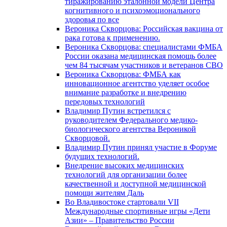
тиражированию эталонной модели Центра
когнитивного и психоэмоционального
здоровья по все
Вероника Скворцова: Российская вакцина от
рака готова к применению.
Вероника Скворцова: специалистами ФМБА
России оказана медицинская помощь более
чем 84 тысячам участников и ветеранов СВО
Вероника Скворцова: ФМБА как
инновационное агентство уделяет особое
внимание разработке и внедрению
передовых технологий
Владимир Путин встретился с
руководителем Федерального медико-
биологического агентства Вероникой
Скворцовой.
Владимир Путин принял участие в Форуме
будущих технологий.
Внедрение высоких медицинских
технологий для организации более
качественной и доступной медицинской
помощи жителям Даль
Во Владивостоке стартовали VII
Международные спортивные игры «Дети
Азии» – Правительство России