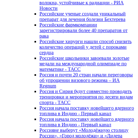
волокна, устойчивые к радиации - РИА
Новости
Российские ученые создали уникальный
препарат для лечения болезни Бехтерева
Российские фармкомпании
зарегистрировали более 40 препаратов от
рака
Российские хирурги нашли способ снизить
количество операций у детей с пороками
сердца
Российские школьники завоевали золотые
медали на международной олимпиаде по
математике - ТАСС
Россия и почти 20 стран начали переговоры
об упрощении визового режима – ИА
Regnum
Россия и Сирия будут совместно проводить
тренировки и мероприятия по десяти видам
спорта - ТАСС
Россия начала поставку новейшего ядерного
топлива в Индию - Первый канал
Россия начала поставку новейшего ядерного
топлива в Индию - Первый канал
Россияне выберут «Молодёжную столицу
России», «Город молодёжи» и «Лидера