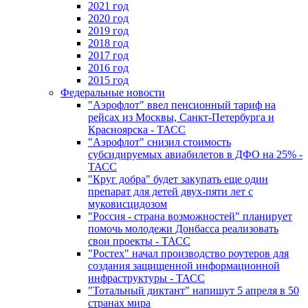
2021 год
2020 год
2019 год
2018 год
2017 год
2016 год
2015 год
Федеральные новости
"Аэрофлот" ввел пенсионный тариф на
рейсах из Москвы, Санкт-Петербурга и
Красноярска - ТАСС
"Аэрофлот" снизил стоимость
субсидируемых авиабилетов в ДФО на 25% -
ТАСС
"Круг добра" будет закупать еще один
препарат для детей двух-пяти лет с
муковисцидозом
"Россия - страна возможностей" планирует
помочь молодежи Донбасса реализовать
свои проекты - ТАСС
"Ростех" начал производство роутеров для
создания защищенной информационной
инфраструктуры - ТАСС
"Тотальный диктант" напишут 5 апреля в 50
странах мира