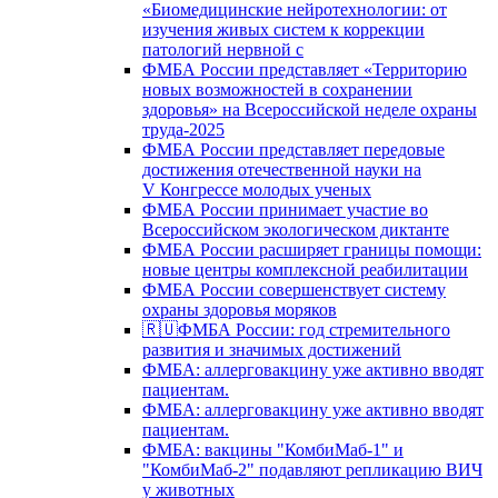
«Биомедицинские нейротехнологии: от
изучения живых систем к коррекции
патологий нервной с
ФМБА России представляет «Территорию
новых возможностей в сохранении
здоровья» на Всероссийской неделе охраны
труда-2025
ФМБА России представляет передовые
достижения отечественной науки на
V Конгрессе молодых ученых
ФМБА России принимает участие во
Всероссийском экологическом диктанте
ФМБА России расширяет границы помощи:
новые центры комплексной реабилитации
ФМБА России совершенствует систему
охраны здоровья моряков
🇷🇺ФМБА России: год стремительного
развития и значимых достижений
ФМБА: аллерговакцину уже активно вводят
пациентам.
ФМБА: аллерговакцину уже активно вводят
пациентам.
ФМБА: вакцины "КомбиМаб-1" и
"КомбиМаб-2" подавляют репликацию ВИЧ
у животных