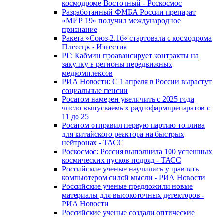
космодроме Восточный - Роскосмос
Разработанный ФМБА России препарат
«МИР 19» получил международное
признание
Ракета «Союз-2.1б» стартовала с космодрома
Плесецк - Известия
РГ: Кабмин проавансирует контракты на
закупку в регионы передвижных
медкомплексов
РИА Новости: С 1 апреля в России вырастут
социальные пенсии
Росатом намерен увеличить с 2025 года
число выпускаемых радиофармпрепаратов с
11 до 25
Росатом отправил первую партию топлива
для китайского реактора на быстрых
нейтронах - ТАСС
Роскосмос: Россия выполнила 100 успешных
космических пусков подряд - ТАСС
Российские ученые научились управлять
компьютером силой мысли - РИА Новости
Российские ученые предложили новые
материалы для высокоточных детекторов -
РИА Новости
Российские ученые создали оптические