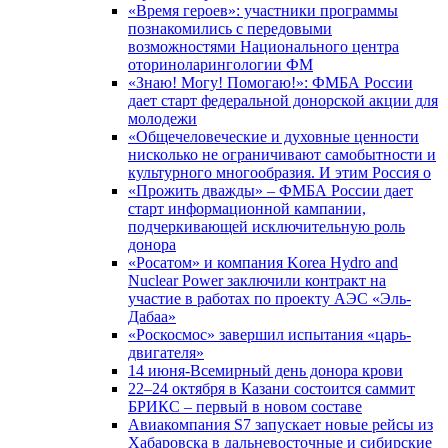
«Время героев»: участники программы
познакомились с передовыми
возможностями Национального центра
оториноларингологии ФМ
«Знаю! Могу! Помогаю!»: ФМБА России
дает старт федеральной донорской акции для
молодежи
«Общечеловеческие и духовные ценности
нисколько не ограничивают самобытности и
культурного многообразия. И этим Россия о
«Прожить дважды» – ФМБА России дает
старт информационной кампании,
подчеркивающей исключительную роль
донора
«Росатом» и компания Korea Hydro and
Nuclear Power заключили контракт на
участие в работах по проекту АЭС «Эль-
Дабаа»
«Роскосмос» завершил испытания «царь-
двигателя»
14 июня-Всемирный день донора крови
22–24 октября в Казани состоится саммит
БРИКС – первый в новом составе
Авиакомпания S7 запускает новые рейсы из
Хабаровска в дальневосточные и сибирские