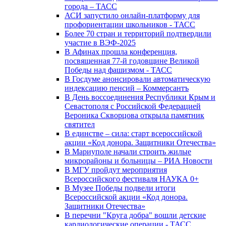
города – ТАСС
АСИ запустило онлайн-платформу для
профориентации школьников - ТАСС
Более 70 стран и территорий подтвердили
участие в ВЭФ-2025
В Афинах прошла конференция,
посвященная 77-й годовщине Великой
Победы над фашизмом - ТАСС
В Госдуме анонсировали автоматическую
индексацию пенсий – Коммерсантъ
В День воссоединения Республики Крым и
Севастополя с Российской Федерацией
Вероника Скворцова открыла памятник
святител
В единстве – сила: старт всероссийской
акции «Код донора. Защитники Отечества»
В Мариуполе начали строить жилые
микрорайоны и больницы – РИА Новости
В МГУ пройдут мероприятия
Всероссийского фестиваля НАУКА 0+
В Музее Победы подвели итоги
Всероссийской акции «Код донора.
Защитники Отечества»
В перечни "Круга добра" вошли детские
кардиологические операции - ТАСС