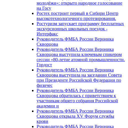
молодёжи»: открыто народное голосование
на Госу
Ростех построит первый в Сибири Центр
высокотехнологичного протезирования.
Ростуризм запускает программу бесплатных
экскурсионных школьных поездок -
Интерфакс
Руководитель ФМБА России Вероника
Скворцова
Руководитель ФМБА России Вероника
Скворцова выступила ключевым спикером
сессии «80-летие атомной промышленности.
Гордост
Руководитель ФМБА России Вероника
Скворцова выступила на заседании Совета
при Президенте Российской Федерации по
физичес
Руководитель ФМБА России Вероника
Скворцова обратилась с приветствием к
участникам общего собрания Российской
академии н
Руководитель ФМБА России Вероника
Скворцова открыла XV Форум службы
крови
Руководитель ФМБА России Вероника