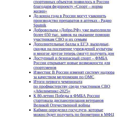
спортивных объектов появилось в России
благодаря федпроекту «Спорт – норма
жизни»
До конца года в России могут узаконить
производство препаратов в аптеках - Радио
Sputnik
Добровольцы «Добро.РФ» уже выполнили
более 650 тыс. заявок на оказание помощи
участникам СВО и их семьям
Дополнительные баллы к ЕГЭ, выходные,
скидки на посещение учреждений культуры
и многое другое теперь смогут получить дон
Доступный и безопасный спорт – ФМБА
России открывает новые возможности для
спортсменов
Известия: В России изменят систему надзора
за качеством медпомощи по ОМС
Итоги первого чемпионата
по профмастерству среди участников СВО
«Абилимпикс-2025»
К 80-летию Победы в ФМБА России
стартовала диспансеризация ветеранов
Великой Отечественной войны
Кабмин определил госуслуги, которые
можно будет получить по биометрии в МФЦ