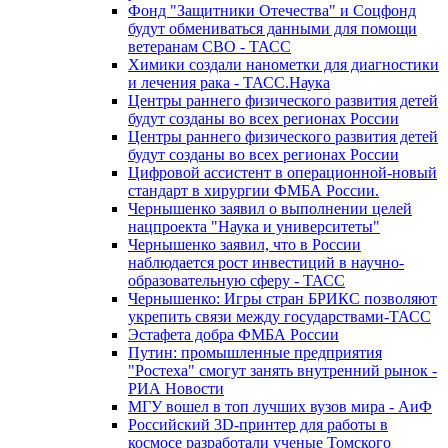
Фонд "Защитники Отечества" и Соцфонд
будут обмениваться данными для помощи
ветеранам СВО - ТАСС
Химики создали нанометки для диагностики
и лечения рака - ТАСС.Наука
Центры раннего физического развития детей
будут созданы во всех регионах России
Центры раннего физического развития детей
будут созданы во всех регионах России
Цифровой ассистент в операционной-новый
стандарт в хирургии ФМБА России.
Чернышенко заявил о выполнении целей
нацпроекта "Наука и университеты"
Чернышенко заявил, что в России
наблюдается рост инвестиций в научно-
образовательную сферу - ТАСС
Чернышенко: Игры стран БРИКС позволяют
укрепить связи между государствами-ТАСС
Эстафета добра ФМБА России
Путин: промышленные предприятия
"Ростеха" смогут занять внутренний рынок -
РИА Новости
МГУ вошел в топ лучших вузов мира - АиФ
Российский 3D-принтер для работы в
космосе разработали ученые Томского