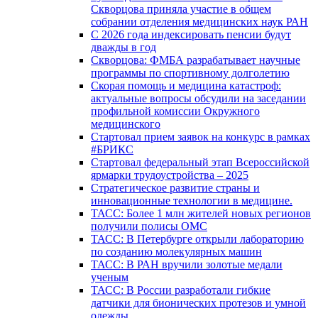
Скворцова приняла участие в общем
собрании отделения медицинских наук РАН
С 2026 года индексировать пенсии будут
дважды в год
Скворцова: ФМБА разрабатывает научные
программы по спортивному долголетию
Скорая помощь и медицина катастроф:
актуальные вопросы обсудили на заседании
профильной комиссии Окружного
медицинского
Стартовал прием заявок на конкурс в рамках
#БРИКС
Стартовал федеральный этап Всероссийской
ярмарки трудоустройства – 2025
Стратегическое развитие страны и
инновационные технологии в медицине.
ТАСС: Более 1 млн жителей новых регионов
получили полисы ОМС
ТАСС: В Петербурге открыли лабораторию
по созданию молекулярных машин
ТАСС: В РАН вручили золотые медали
ученым
ТАСС: В России разработали гибкие
датчики для бионических протезов и умной
одежды