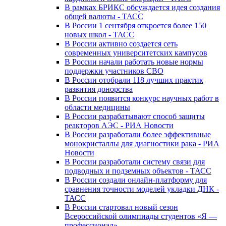
В рамках БРИКС обсуждается идея создания
общей валюты - ТАСС
В России 1 сентября откроется более 150
новых школ - ТАСС
В России активно создается сеть
современных университетских кампусов
В России начали работать новые нормы
поддержки участников СВО
В России отобрали 118 лучших практик
развития донорства
В России появится конкурс научных работ в
области медицины
В России разрабатывают способ защиты
реакторов АЭС - РИА Новости
В России разработали более эффективные
монокристаллы для диагностики рака - РИА
Новости
В России разработали систему связи для
подводных и подземных объектов - ТАСС
В России создали онлайн-платформу для
сравнения точности моделей укладки ДНК -
ТАСС
В России стартовал новый сезон
Всероссийской олимпиады студентов «Я —
профессионал»