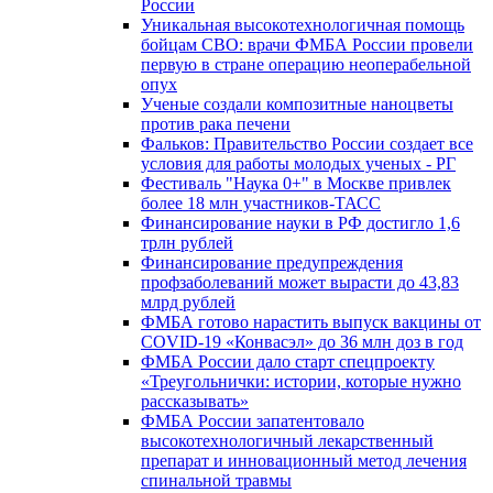
России
Уникальная высокотехнологичная помощь
бойцам СВО: врачи ФМБА России провели
первую в стране операцию неоперабельной
опух
Ученые создали композитные наноцветы
против рака печени
Фальков: Правительство России создает все
условия для работы молодых ученых - РГ
Фестиваль "Наука 0+" в Москве привлек
более 18 млн участников-ТАСС
Финансирование науки в РФ достигло 1,6
трлн рублей
Финансирование предупреждения
профзаболеваний может вырасти до 43,83
млрд рублей
ФМБА готово нарастить выпуск вакцины от
COVID-19 «Конвасэл» до 36 млн доз в год
ФМБА России дало старт спецпроекту
«Треугольнички: истории, которые нужно
рассказывать»
ФМБА России запатентовало
высокотехнологичный лекарственный
препарат и инновационный метод лечения
спинальной травмы