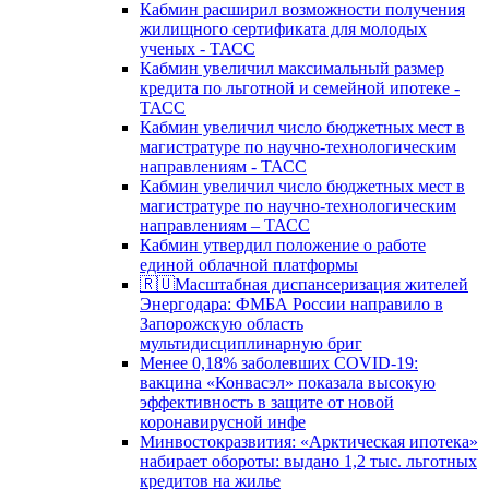
Кабмин расширил возможности получения
жилищного сертификата для молодых
ученых - ТАСС
Кабмин увеличил максимальный размер
кредита по льготной и семейной ипотеке -
ТАСС
Кабмин увеличил число бюджетных мест в
магистратуре по научно-технологическим
направлениям - ТАСС
Кабмин увеличил число бюджетных мест в
магистратуре по научно-технологическим
направлениям – ТАСС
Кабмин утвердил положение о работе
единой облачной платформы
🇷🇺Масштабная диспансеризация жителей
Энергодара: ФМБА России направило в
Запорожскую область
мультидисциплинарную бриг
Менее 0,18% заболевших COVID-19:
вакцина «Конвасэл» показала высокую
эффективность в защите от новой
коронавирусной инфе
Минвостокразвития: «Арктическая ипотека»
набирает обороты: выдано 1,2 тыс. льготных
кредитов на жилье