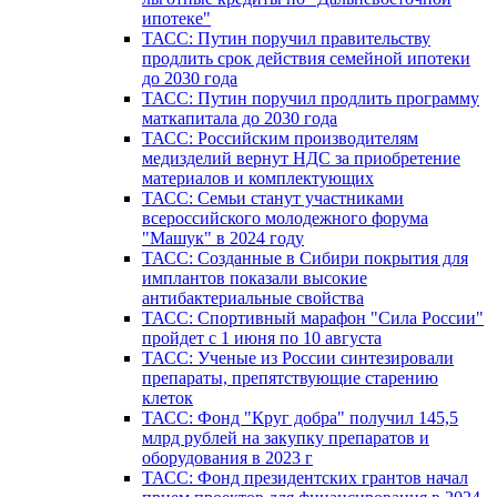
ипотеке"
ТАСС: Путин поручил правительству
продлить срок действия семейной ипотеки
до 2030 года
ТАСС: Путин поручил продлить программу
маткапитала до 2030 года
ТАСС: Российским производителям
медизделий вернут НДС за приобретение
материалов и комплектующих
ТАСС: Семьи станут участниками
всероссийского молодежного форума
"Машук" в 2024 году
ТАСС: Созданные в Сибири покрытия для
имплантов показали высокие
антибактериальные свойства
ТАСС: Спортивный марафон "Сила России"
пройдет с 1 июня по 10 августа
ТАСС: Ученые из России синтезировали
препараты, препятствующие старению
клеток
ТАСС: Фонд "Круг добра" получил 145,5
млрд рублей на закупку препаратов и
оборудования в 2023 г
ТАСС: Фонд президентских грантов начал