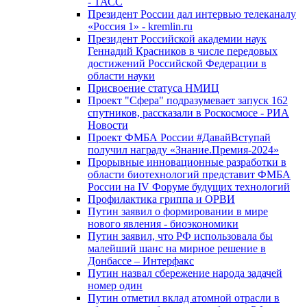
- ТАСС
Президент России дал интервью телеканалу
«Россия 1» - kremlin.ru
Президент Российской академии наук
Геннадий Красников в числе передовых
достижений Российской Федерации в
области науки
Присвоение статуса НМИЦ
Проект "Сфера" подразумевает запуск 162
спутников, рассказали в Роскосмосе - РИА
Новости
Проект ФМБА России #ДавайВступай
получил награду «Знание.Премия-2024»
Прорывные инновационные разработки в
области биотехнологий представит ФМБА
России на IV Форуме будущих технологий
Профилактика гриппа и ОРВИ
Путин заявил о формировании в мире
нового явления - биоэкономики
Путин заявил, что РФ использовала бы
малейший шанс на мирное решение в
Донбассе – Интерфакс
Путин назвал сбережение народа задачей
номер один
Путин отметил вклад атомной отрасли в