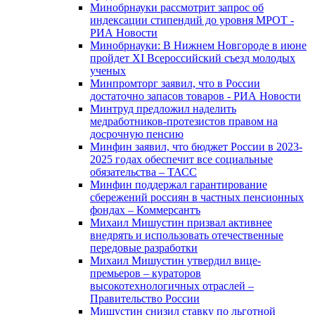
Минобрнауки рассмотрит запрос об
индексации стипендий до уровня МРОТ -
РИА Новости
Минобрнауки: В Нижнем Новгороде в июне
пройдет XI Всероссийский съезд молодых
ученых
Минпромторг заявил, что в России
достаточно запасов товаров - РИА Новости
Минтруд предложил наделить
медработников-протезистов правом на
досрочную пенсию
Минфин заявил, что бюджет России в 2023-
2025 годах обеспечит все социальные
обязательства – ТАСС
Минфин поддержал гарантирование
сбережений россиян в частных пенсионных
фондах – Коммерсантъ
Михаил Мишустин призвал активнее
внедрять и использовать отечественные
передовые разработки
Михаил Мишустин утвердил вице-
премьеров – кураторов
высокотехнологичных отраслей –
Правительство России
Мишустин снизил ставку по льготной