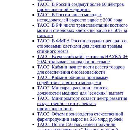
ТАСС: В России создадут более 60 центров
промышленной медицины
ТАСС: В России число молодых
исследователей выросло вдвое с 2000 года
ТАСС: В РФ число трансплантаций костного
мозга и стволовых клеток выросло на 50% за
пять лет
ТАСС: В ФМБА России создали препарат со
стволовыми клетками для лечения травмы
спинного мозга
ТАСС: Всероссийский фестиваль НАУКА 0+
2024 открывает площадки по стране
ТАСС: Кабмин начнет вести реестр товаров
для обеспечения биобезопасности
ТАСС: Кабмин обновил программу
содействия занятости молодежи
ТАСС: Минздрав расширил список
должностей медиков для "земских" выплат
ТАСС: Минпромторг создаст центр развития
искусственного интеллекта в
промышленности
ТАСС: Объем производства отечественной
фармпродукции вырос на 616 млрд рублей
ТАСС: Почти 150 тыс. семей получили
льготные кредиты по "Дальневосточной