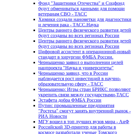
Фонд "Защитники Отечества" и Соцфонд
будут обмениваться данными для помощи
ветеранам СВО - ТАСС
Химики создали нанометки для диагностики
и лечения рака - ТАСС.Наука
Центры раннего физического развития детей
будут созданы во всех регионах России
Центры раннего физического развития детей
будут созданы во всех регионах России
Цифровой ассистент в операционной-новый
стандарт в хирургии ФМБА России.
Чернышенко заявил о выполнении целей
нацпроекта "Наука и университеты"
Чернышенко заявил, что в России
наблюдается рост инвестиций в научно-
образовательную сферу - ТАСС
Чернышенко: Игры стран БРИКС позволяют
укрепить связи между государствами-ТАСС
Эстафета добра ФМБА России
Путин: промышленные предприятия
"Ростеха" смогут занять внутренний рынок -
РИА Новости
МГУ вошел в топ лучших вузов мира - АиФ
Российский 3D-принтер для работы в
космосе разработали ученые Томского