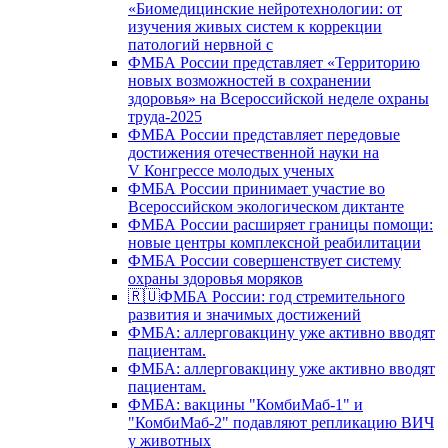
«Биомедицинские нейротехнологии: от
изучения живых систем к коррекции
патологий нервной с
ФМБА России представляет «Территорию
новых возможностей в сохранении
здоровья» на Всероссийской неделе охраны
труда-2025
ФМБА России представляет передовые
достижения отечественной науки на
V Конгрессе молодых ученых
ФМБА России принимает участие во
Всероссийском экологическом диктанте
ФМБА России расширяет границы помощи:
новые центры комплексной реабилитации
ФМБА России совершенствует систему
охраны здоровья моряков
🇷🇺ФМБА России: год стремительного
развития и значимых достижений
ФМБА: аллерговакцину уже активно вводят
пациентам.
ФМБА: аллерговакцину уже активно вводят
пациентам.
ФМБА: вакцины "КомбиМаб-1" и
"КомбиМаб-2" подавляют репликацию ВИЧ
у животных