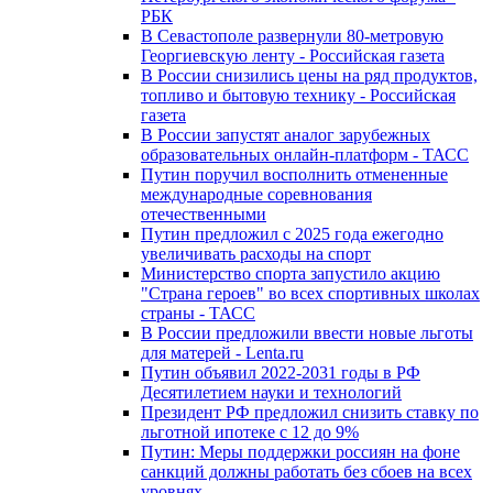
РБК
В Севастополе развернули 80-метровую
Георгиевскую ленту - Российская газета
В России снизились цены на ряд продуктов,
топливо и бытовую технику - Российская
газета
В России запустят аналог зарубежных
образовательных онлайн-платформ - ТАСС
Путин поручил восполнить отмененные
международные соревнования
отечественными
Путин предложил с 2025 года ежегодно
увеличивать расходы на спорт
Министерство спорта запустило акцию
"Страна героев" во всех спортивных школах
страны - ТАСС
В России предложили ввести новые льготы
для матерей - Lenta.ru
Путин объявил 2022-2031 годы в РФ
Десятилетием науки и технологий
Президент РФ предложил снизить ставку по
льготной ипотеке с 12 до 9%
Путин: Меры поддержки россиян на фоне
санкций должны работать без сбоев на всех
уровнях