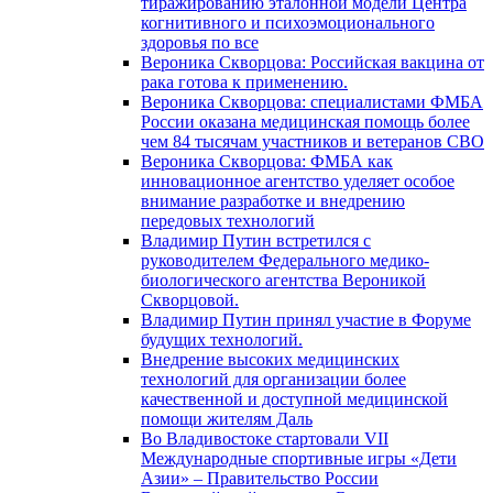
тиражированию эталонной модели Центра
когнитивного и психоэмоционального
здоровья по все
Вероника Скворцова: Российская вакцина от
рака готова к применению.
Вероника Скворцова: специалистами ФМБА
России оказана медицинская помощь более
чем 84 тысячам участников и ветеранов СВО
Вероника Скворцова: ФМБА как
инновационное агентство уделяет особое
внимание разработке и внедрению
передовых технологий
Владимир Путин встретился с
руководителем Федерального медико-
биологического агентства Вероникой
Скворцовой.
Владимир Путин принял участие в Форуме
будущих технологий.
Внедрение высоких медицинских
технологий для организации более
качественной и доступной медицинской
помощи жителям Даль
Во Владивостоке стартовали VII
Международные спортивные игры «Дети
Азии» – Правительство России