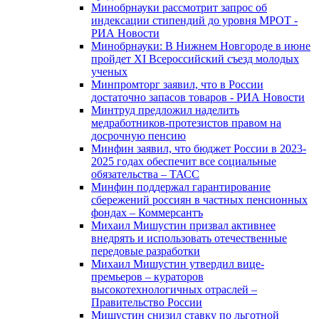
Минобрнауки рассмотрит запрос об
индексации стипендий до уровня МРОТ -
РИА Новости
Минобрнауки: В Нижнем Новгороде в июне
пройдет XI Всероссийский съезд молодых
ученых
Минпромторг заявил, что в России
достаточно запасов товаров - РИА Новости
Минтруд предложил наделить
медработников-протезистов правом на
досрочную пенсию
Минфин заявил, что бюджет России в 2023-
2025 годах обеспечит все социальные
обязательства – ТАСС
Минфин поддержал гарантирование
сбережений россиян в частных пенсионных
фондах – Коммерсантъ
Михаил Мишустин призвал активнее
внедрять и использовать отечественные
передовые разработки
Михаил Мишустин утвердил вице-
премьеров – кураторов
высокотехнологичных отраслей –
Правительство России
Мишустин снизил ставку по льготной