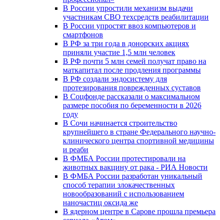
В России упростили механизм выдачи
участникам СВО техсредств реабилитации
В России упростят ввоз компьютеров и
смартфонов
В РФ за три года в донорских акциях
приняли участие 1,5 млн человек
В РФ почти 5 млн семей получат право на
маткапитал после продления программы
В РФ создали эндосистему для
протезирования поврежденных суставов
В Соцфонде рассказали о максимальном
размере пособия по беременности в 2026
году
В Сочи начинается строительство
крупнейшего в стране Федерального научно-
клинического центра спортивной медицины
и реаби
В ФМБА России протестировали на
животных вакцину от рака - РИА Новости
В ФМБА России разработан уникальный
способ терапии злокачественных
новообразований с использованием
наночастиц оксида же
В ядерном центре в Сарове прошла премьера