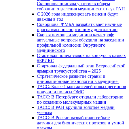
Скворцова приняла участие в общем
собрании отделения медицинских наук РАН
С 2026 года индексировать пенсии будут
дважды в год
Скворцова: ФМБА разрабатывает научные
программы по спортивному долголетию
Скорая помощь и медицина катастроф:
актуальные вопросы обсудили на заседании
профильной комиссии Окружного
медицинского
Стартовал прием заявок на конкурс в рамках
#БРИКС
Стартовал федеральный этап Всероссийской
ярмарки трудоустройства – 2025
Стратегическое развитие страны и
инновационные технологии в медицине.
ТАСС: Более 1 млн жителей новых регионов
получили полисы ОМС
ТАСС: В Петербурге открыли лабораторию
по созданию молекулярных машин
ТАСС: В РАН вручили золотые медали
ученым
ТАСС: В России разработали гибкие
датчики для бионических протезов и умной
одежды