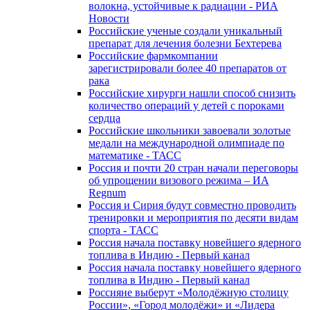
волокна, устойчивые к радиации - РИА
Новости
Российские ученые создали уникальный
препарат для лечения болезни Бехтерева
Российские фармкомпании
зарегистрировали более 40 препаратов от
рака
Российские хирурги нашли способ снизить
количество операций у детей с пороками
сердца
Российские школьники завоевали золотые
медали на международной олимпиаде по
математике - ТАСС
Россия и почти 20 стран начали переговоры
об упрощении визового режима – ИА
Regnum
Россия и Сирия будут совместно проводить
тренировки и мероприятия по десяти видам
спорта - ТАСС
Россия начала поставку новейшего ядерного
топлива в Индию - Первый канал
Россия начала поставку новейшего ядерного
топлива в Индию - Первый канал
Россияне выберут «Молодёжную столицу
России», «Город молодёжи» и «Лидера