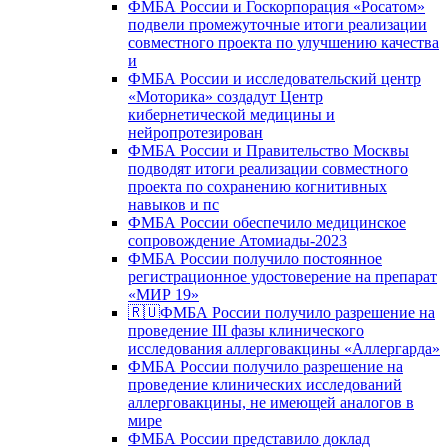
ФМБА России и Госкорпорация «Росатом»
подвели промежуточные итоги реализации
совместного проекта по улучшению качества
и
ФМБА России и исследовательский центр
«Моторика» создадут Центр
кибернетической медицины и
нейропротезирован
ФМБА России и Правительство Москвы
подводят итоги реализации совместного
проекта по сохранению когнитивных
навыков и пс
ФМБА России обеспечило медицинское
сопровождение Атомиады-2023
ФМБА России получило постоянное
регистрационное удостоверение на препарат
«МИР 19»
🇷🇺ФМБА России получило разрешение на
проведение III фазы клинического
исследования аллерговакцины «Аллергарда»
ФМБА России получило разрешение на
проведение клинических исследований
аллерговакцины, не имеющей аналогов в
мире
ФМБА России представило доклад