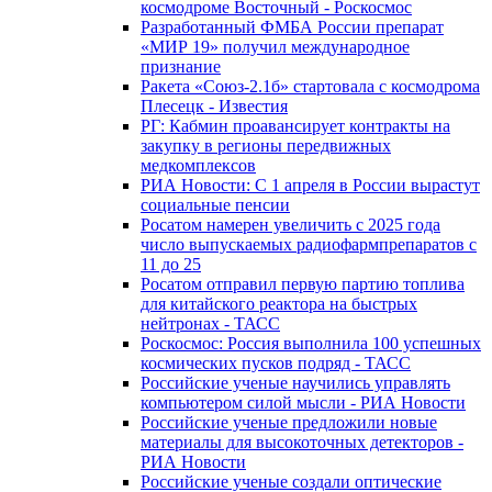
космодроме Восточный - Роскосмос
Разработанный ФМБА России препарат
«МИР 19» получил международное
признание
Ракета «Союз-2.1б» стартовала с космодрома
Плесецк - Известия
РГ: Кабмин проавансирует контракты на
закупку в регионы передвижных
медкомплексов
РИА Новости: С 1 апреля в России вырастут
социальные пенсии
Росатом намерен увеличить с 2025 года
число выпускаемых радиофармпрепаратов с
11 до 25
Росатом отправил первую партию топлива
для китайского реактора на быстрых
нейтронах - ТАСС
Роскосмос: Россия выполнила 100 успешных
космических пусков подряд - ТАСС
Российские ученые научились управлять
компьютером силой мысли - РИА Новости
Российские ученые предложили новые
материалы для высокоточных детекторов -
РИА Новости
Российские ученые создали оптические