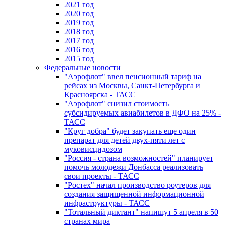
2021 год
2020 год
2019 год
2018 год
2017 год
2016 год
2015 год
Федеральные новости
"Аэрофлот" ввел пенсионный тариф на
рейсах из Москвы, Санкт-Петербурга и
Красноярска - ТАСС
"Аэрофлот" снизил стоимость
субсидируемых авиабилетов в ДФО на 25% -
ТАСС
"Круг добра" будет закупать еще один
препарат для детей двух-пяти лет с
муковисцидозом
"Россия - страна возможностей" планирует
помочь молодежи Донбасса реализовать
свои проекты - ТАСС
"Ростех" начал производство роутеров для
создания защищенной информационной
инфраструктуры - ТАСС
"Тотальный диктант" напишут 5 апреля в 50
странах мира