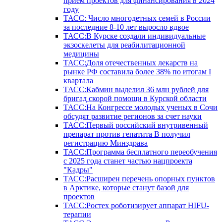
прием проектов для финансирования в 2024
году
ТАСС: Число многодетных семей в России
за последние 8-10 лет выросло вдвое
ТАСС:В Курске создали индивидуальные
экзоскелеты для реабилитационной
медицины
ТАСС:Доля отечественных лекарств на
рынке РФ составила более 38% по итогам I
квартала
ТАСС:Кабмин выделил 36 млн рублей для
бригад скорой помощи в Курской области
ТАСС:На Конгрессе молодых ученых в Сочи
обсудят развитие регионов за счет науки
ТАСС:Первый российский внутривенный
препарат против гепатита В получил
регистрацию Минздрава
ТАСС:Программа бесплатного переобучения
с 2025 года станет частью нацпроекта
"Кадры"
ТАСС:Расширен перечень опорных пунктов
в Арктике, которые станут базой для
проектов
ТАСС:Ростех роботизирует аппарат HIFU-
терапии