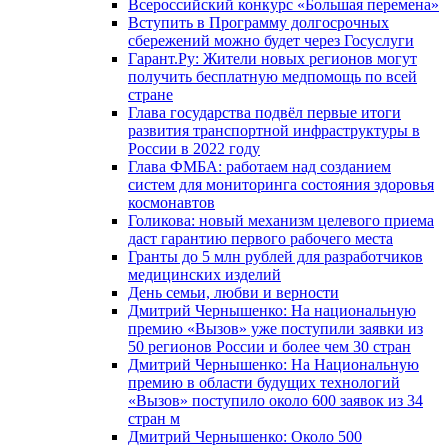
Всероссийский конкурс «Большая перемена»
Вступить в Программу долгосрочных
сбережений можно будет через Госуслуги
Гарант.Ру: Жители новых регионов могут
получить бесплатную медпомощь по всей
стране
Глава государства подвёл первые итоги
развития транспортной инфраструктуры в
России в 2022 году
Глава ФМБА: работаем над созданием
систем для мониторинга состояния здоровья
космонавтов
Голикова: новый механизм целевого приема
даст гарантию первого рабочего места
Гранты до 5 млн рублей для разработчиков
медицинских изделий
День семьи, любви и верности
Дмитрий Чернышенко: На национальную
премию «Вызов» уже поступили заявки из
50 регионов России и более чем 30 стран
Дмитрий Чернышенко: На Национальную
премию в области будущих технологий
«Вызов» поступило около 600 заявок из 34
стран м
Дмитрий Чернышенко: Около 500