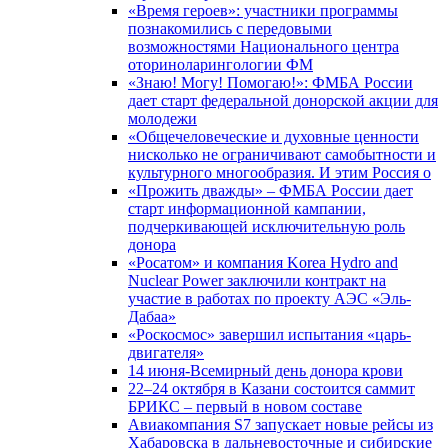
«Время героев»: участники программы
познакомились с передовыми
возможностями Национального центра
оториноларингологии ФМ
«Знаю! Могу! Помогаю!»: ФМБА России
дает старт федеральной донорской акции для
молодежи
«Общечеловеческие и духовные ценности
нисколько не ограничивают самобытности и
культурного многообразия. И этим Россия о
«Прожить дважды» – ФМБА России дает
старт информационной кампании,
подчеркивающей исключительную роль
донора
«Росатом» и компания Korea Hydro and
Nuclear Power заключили контракт на
участие в работах по проекту АЭС «Эль-
Дабаа»
«Роскосмос» завершил испытания «царь-
двигателя»
14 июня-Всемирный день донора крови
22–24 октября в Казани состоится саммит
БРИКС – первый в новом составе
Авиакомпания S7 запускает новые рейсы из
Хабаровска в дальневосточные и сибирские