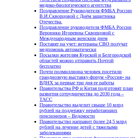
медико-биологического агентства
Поздравление Руководителя ФМБА России
В.И.Скворцовой с Днём защитника
Отечества.
Поздравление руководителя ФМБА России
Вероники Игоревны Скворцовой с
Международным женским днем
Поставят на учет: ветераны СВО получат
медпомощь автоматически
Посылки жителям Курской и Белгородской
областей можно отправить Почтой
бесплатно
Почти полмиллиона человек посетили
грандиозную выставку-форум «Россия» на
ВДНХ за первые три дня ее работы
Правительства РФ и Китая подготовят план
развития сотрудничества до 2030 года –
ТАСС
Правительство выделит свыше 10 млрд
рублей на поддержку неработающих
пенсионеров – Ведомости
Правительство направит более 24,5 млрд
рублей на лечение детей с тяжелыми
заболеваниями