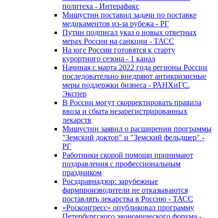
политеха - Интерафакс
Мишустин поставил задачи по поставке
медикаментов из-за рубежа - РГ
Путин подписал указ о новых ответных
мерах России на санкции - ТАСС
На юге России готовятся к старту
курортного сезона - 1 канал
Начиная с марта 2022 года регионы России
последовательно внедряют антикризисные
меры поддержки бизнеса - РАНХиГС.
Экспер
В России могут скорректировать правила
ввоза и сбыта незарегистрированных
лекарств
Мишустин заявил о расширении программы
"Земский доктор" и "Земский фельдшер" -
РГ
Работники скорой помощи принимают
поздравления с профессиональным
праздником
Росздравнадзор: зарубежные
фармпроизводители не отказываются
поставлять лекарства в Россию - ТАСС
«Росконгресс» опубликовал программу
Петербургского экономического форума -