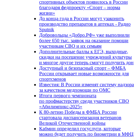
спортивных объектов появилось в России
благодаря федпроекту «Спорт – норма
жизни»
До конца года в России могут узаконить
производство препаратов в аптеках - Радио
Sputnik
Добровольцы «Добро.РФ» уже выполнили
более 650 тыс. заявок на оказание помощи
участникам СВО и их семьям
Дополнительные баллы к ЕГЭ, выходные,
скидки на посещение учреждений культуры
и многое другое теперь смогут получить дон
Доступный и безопасный спорт – ФМБА
России открывает новые возможности для
спортсменов
Известия: В России изменят систему надзора
за качеством медпомощи по ОМС
Итоги первого чемпионата
по профмастерству среди участников СВО
«Абилимпикс-2025»
К 80-летию Победы в ФМБА России
стартовала диспансеризация ветеранов
Великой Отечественной войны
Кабмин определил госуслуги, которые
можно будет получить по биометрии в МФЦ