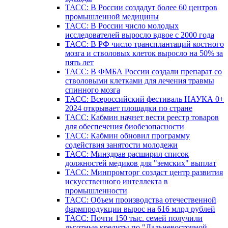
ТАСС: В России создадут более 60 центров
промышленной медицины
ТАСС: В России число молодых
исследователей выросло вдвое с 2000 года
ТАСС: В РФ число трансплантаций костного
мозга и стволовых клеток выросло на 50% за
пять лет
ТАСС: В ФМБА России создали препарат со
стволовыми клетками для лечения травмы
спинного мозга
ТАСС: Всероссийский фестиваль НАУКА 0+
2024 открывает площадки по стране
ТАСС: Кабмин начнет вести реестр товаров
для обеспечения биобезопасности
ТАСС: Кабмин обновил программу
содействия занятости молодежи
ТАСС: Минздрав расширил список
должностей медиков для "земских" выплат
ТАСС: Минпромторг создаст центр развития
искусственного интеллекта в
промышленности
ТАСС: Объем производства отечественной
фармпродукции вырос на 616 млрд рублей
ТАСС: Почти 150 тыс. семей получили
льготные кредиты по "Дальневосточной