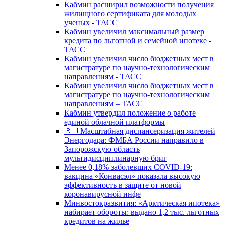
Кабмин расширил возможности получения
жилищного сертификата для молодых
ученых - ТАСС
Кабмин увеличил максимальный размер
кредита по льготной и семейной ипотеке -
ТАСС
Кабмин увеличил число бюджетных мест в
магистратуре по научно-технологическим
направлениям - ТАСС
Кабмин увеличил число бюджетных мест в
магистратуре по научно-технологическим
направлениям – ТАСС
Кабмин утвердил положение о работе
единой облачной платформы
🇷🇺Масштабная диспансеризация жителей
Энергодара: ФМБА России направило в
Запорожскую область
мультидисциплинарную бриг
Менее 0,18% заболевших COVID-19:
вакцина «Конвасэл» показала высокую
эффективность в защите от новой
коронавирусной инфе
Минвостокразвития: «Арктическая ипотека»
набирает обороты: выдано 1,2 тыс. льготных
кредитов на жилье