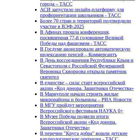
города – ТАСС
АСИ запустило онлайн-платформу для
профориентации школьников - ТАСС
Более 70 стран и территорий подтвердили
участие в ВЭФ-2025
В Афинах прошла конференция,
посвященная 77-й годовщине Великой
Победы над фашизмом - ТАСС
В Госдуме анонсировали автоматическую
индексацию пенсий – Коммерсантъ
В День воссоединения Республики Крым и
Севастополя с Российской Федерацией
Вероника Скворцова открыла памятник
святител
В единстве – сила: старт всероссийской
акции «Код донора. Защитники Отечества»
В Мариуполе начали строить жилые
микрорайоны и больницы – РИА Новости
В МГУ пройдут мероприятия
Всероссийского фестиваля НАУКА 0+
В Музее Победы подвели итоги
Всероссийской акции «Код донора.
Защитники Отечества»
В перечни "Круга добра" вошли детские
кардиологические операции - ТАСС