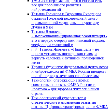
ТАСС:Эксперт заявила, что в России есть
все для прорывного развития
нейротехнологий
Татьяна Голикова и Вероника Скворцова
открыли Головной референсный центр
промышленной медицины в наукограде
Дубна и 9 це
Татьяна Яковлева:
«Высококвалифицированная реабилитация -
это в первую очередь комплексный подход,
требующий слаженной р
🇷🇺Татьяна Яковлева: «Наша цель – не
просто устранить последствия травм, а
вернуть человека к активной полноценной
жизн
Терапия будущего: Федеральный центр мозга
и нейротехнологий ФМБА России внедряет
новый подход к лечению глиобластомы
Технологии, опережающие время:
совместные проекты ФМБА России и
Росатома – для здоровья жителей нашей
страны
Технологический суверенитет и
стратегические направления развития
страны. Цифровая трансформация – в ФМБА