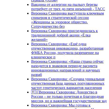
сериала «Атом»
Вакцина от аллергии на пыльцу березы
потребует от трех до пяти инъекций - ТАСС
Вероника Скворцова выступила ключевым
спикером в стратегической сессии
«Женщины за здоровое общество.
Сотрудничество без
Вероника Скворцова присоединилась к
традиционной доброй акции «Ёлка
желаний»
Вероника Скворцова: «Ещё одна
отечественная онковакцина, разработанная
ФМБА России, получила разрешение на
клиническое п
Вероника Скворцова: «Наша страна сейчас
находится в знаковом периоде расцвета
инновационных направлений и научных
разраб
Вероника Скворцова: «Создана уникальная
отечественная база данных популяционных
частот генетических вариантов населения
🇷🇺Вероника Скворцова: Донорство в
России – не только почетная и благородная
миссия, но и важнейшая государственная зад
Вероника Скворцова: Мы готовы к