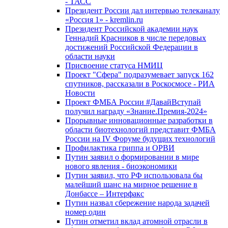
- ТАСС
Президент России дал интервью телеканалу
«Россия 1» - kremlin.ru
Президент Российской академии наук
Геннадий Красников в числе передовых
достижений Российской Федерации в
области науки
Присвоение статуса НМИЦ
Проект "Сфера" подразумевает запуск 162
спутников, рассказали в Роскосмосе - РИА
Новости
Проект ФМБА России #ДавайВступай
получил награду «Знание.Премия-2024»
Прорывные инновационные разработки в
области биотехнологий представит ФМБА
России на IV Форуме будущих технологий
Профилактика гриппа и ОРВИ
Путин заявил о формировании в мире
нового явления - биоэкономики
Путин заявил, что РФ использовала бы
малейший шанс на мирное решение в
Донбассе – Интерфакс
Путин назвал сбережение народа задачей
номер один
Путин отметил вклад атомной отрасли в