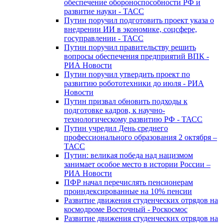
обеспечение обороноспособности РФ и
развитие науки - ТАСС
Путин поручил подготовить проект указа о
внедрении ИИ в экономике, соцсфере,
госуправлении - ТАСС
Путин поручил правительству решить
вопросы обеспечения предприятий ВПК -
РИА Новости
Путин поручил утвердить проект по
развитию робототехники до июля - РИА
Новости
Путин призвал обновить подходы к
подготовке кадров, к научно-
технологическому развитию РФ - ТАСС
Путин учредил День среднего
профессионального образования 2 октября –
ТАСС
Путин: великая победа над нацизмом
занимает особое место в истории России –
РИА Новости
ПФР начал перечислять пенсионерам
проиндексированные на 10% пенсии
Развитие движения студенческих отрядов на
космодроме Восточный - Роскосмос
Развитие движения студенческих отрядов на