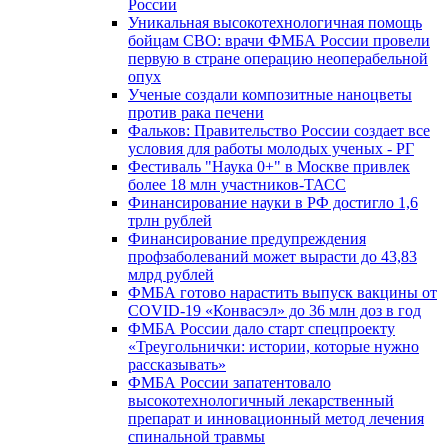
России
Уникальная высокотехнологичная помощь
бойцам СВО: врачи ФМБА России провели
первую в стране операцию неоперабельной
опух
Ученые создали композитные наноцветы
против рака печени
Фальков: Правительство России создает все
условия для работы молодых ученых - РГ
Фестиваль "Наука 0+" в Москве привлек
более 18 млн участников-ТАСС
Финансирование науки в РФ достигло 1,6
трлн рублей
Финансирование предупреждения
профзаболеваний может вырасти до 43,83
млрд рублей
ФМБА готово нарастить выпуск вакцины от
COVID-19 «Конвасэл» до 36 млн доз в год
ФМБА России дало старт спецпроекту
«Треугольнички: истории, которые нужно
рассказывать»
ФМБА России запатентовало
высокотехнологичный лекарственный
препарат и инновационный метод лечения
спинальной травмы