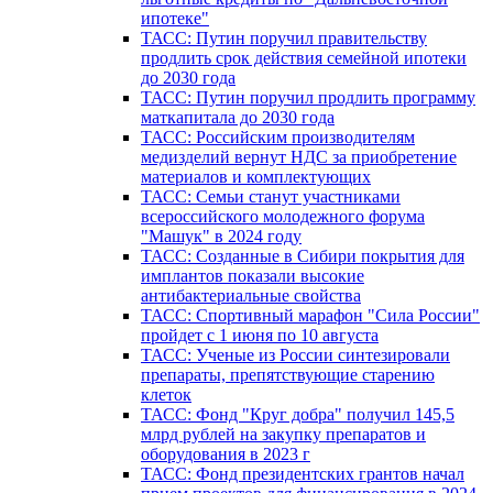
ипотеке"
ТАСС: Путин поручил правительству
продлить срок действия семейной ипотеки
до 2030 года
ТАСС: Путин поручил продлить программу
маткапитала до 2030 года
ТАСС: Российским производителям
медизделий вернут НДС за приобретение
материалов и комплектующих
ТАСС: Семьи станут участниками
всероссийского молодежного форума
"Машук" в 2024 году
ТАСС: Созданные в Сибири покрытия для
имплантов показали высокие
антибактериальные свойства
ТАСС: Спортивный марафон "Сила России"
пройдет с 1 июня по 10 августа
ТАСС: Ученые из России синтезировали
препараты, препятствующие старению
клеток
ТАСС: Фонд "Круг добра" получил 145,5
млрд рублей на закупку препаратов и
оборудования в 2023 г
ТАСС: Фонд президентских грантов начал