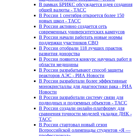
В рамках БРИКС обсуждается идея создания
общей валюты - ТАСС
В России 1 сентября откроется более 150
новых школ - ТАСС
В России активно создается сеть
современных университетских кампусов
В России начали работать новые нормы
поддержки участников СВО
В России отобрали 118 лучших практик
развития донорства
В России появится конкурс научных работ в
области медицины
В России разрабатывают способ защиты
реакторов АЭС - РИА Новости
В России разработали более эффективные
монокристаллы для диагностики рака - РИА
Новости
В России разработали систему связи для
подводных и подземных объектов - ТАСС
В России создали онлайн-платформу для
сравнения точности моделей укладки ДНК -
ТАСС
В России стартовал новый сезон
Всероссийской олимпиады студентов «Я —
профессионал»