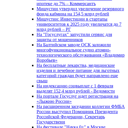
ипотеке до 7% – Коммерсантъ
Мишустин утвердил увеличение резервного
фонда кабмина на 154,5 млрд рублей
Мишустин: Инвестиции в стартапы
университетов к 2025 году увеличатся до 7
млрд рублей – РГ
На "Госуслугах" запустили сервис для
защиты от мошенников
На Балтийском заводе ОСК заложили
многофункциональное судно атомно-
технологического обслуживания «Владимир
Воробьев»
На бесплатные лекарства, медицинские
изделия и лечебное питание для льготных
категорий граждан будет направлено еще
свыш
На индексацию соцвыплат с 1 февраля
выделят 152,4 млрд рублей - Ведомости
На портале Госуслуг идет регистрация на
«Лыжню России»
На расширенном заседании коллегии ФМБА
России выступил Помощник Президента
Российской Федерации, Секретарь
Государственн
На фестивале "Наука 0+" в Москве