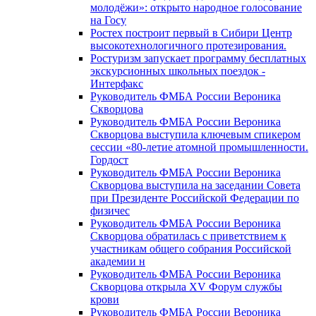
молодёжи»: открыто народное голосование
на Госу
Ростех построит первый в Сибири Центр
высокотехнологичного протезирования.
Ростуризм запускает программу бесплатных
экскурсионных школьных поездок -
Интерфакс
Руководитель ФМБА России Вероника
Скворцова
Руководитель ФМБА России Вероника
Скворцова выступила ключевым спикером
сессии «80-летие атомной промышленности.
Гордост
Руководитель ФМБА России Вероника
Скворцова выступила на заседании Совета
при Президенте Российской Федерации по
физичес
Руководитель ФМБА России Вероника
Скворцова обратилась с приветствием к
участникам общего собрания Российской
академии н
Руководитель ФМБА России Вероника
Скворцова открыла XV Форум службы
крови
Руководитель ФМБА России Вероника