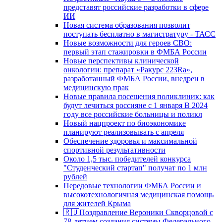
представят российские разработки в сфере
ИИ
Новая система образования позволит
поступать бесплатно в магистратуру - ТАСС
Новые возможности для героев СВО:
первый этап стажировки в ФМБА России
Новые перспективы клинической
онкологии: препарат «Ракурс 223Ra»,
разработанный ФМБА России, внедрен в
медицинскую прак
Новые правила посещения поликлиник: как
будут лечиться россияне с 1 января В 2024
году все российские больницы и поликл
Новый нацпроект по биоэкономике
планируют реализовывать с апреля
Обеспечение здоровья и максимальной
спортивной результативности
Около 1,5 тыс. победителей конкурса
"Студенческий стартап" получат по 1 млн
рублей
Передовые технологии ФМБА России и
высокотехнологичная медицинская помощь
для жителей Крыма
🇷🇺Поздравление Вероники Скворцовой с
78-летием создания системы Федерального