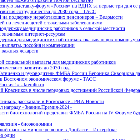
ластей можно отправить Почтой бесплатно
озную выставку-форум «Россия» на ВДНХ за первые три дня ее 
азвития сотрудничества до 2030 года – ТАСС
й на поддержку неработающих пенсионеров – Ведомости
лей на лечение детей с тяжелыми заболеваниями
поддержку медицинских работников в сельской местности
к значимым интернет-ресурсам
оддержки для медицинских работников, оказывающих помощь у
 выплаты, пособия и компенсации
 важных лекарств
ой социальной выплаты для медицинских работников
ического развития до 2030 года
Матвиенко и руководитель ФМБА России Вероника Скворцова д
е в Восточном экономическом форуме - ТАСС
ссия 1» - kremlin.ru
ий Красников в числе передовых достижений Российской Федера
тников, рассказали в Роскосмосе - РИА Новости
 награду «Знание.Премия-2024»
асти биотехнологий представит ФМБА России на IV Форуме бу
явления - биоэкономики
ший шанс на мирное решение в Донбассе – Интерфакс
ер один