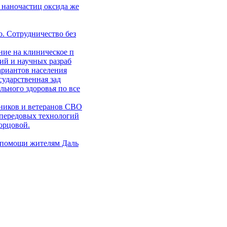
 наночастиц оксида же
. Сотрудничество без
ние на клиническое п
ий и научных разраб
ариантов населения
сударственная зад
ьного здоровья по все
ников и ветеранов СВО
 передовых технологий
орцовой.
 помощи жителям Даль