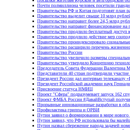
Посылки жителям Курской и Белгородской об
Почти полмиллиона человек посетили гранди
Правительства РФ и Китая подготовят план р
Правительство выделит свыше 10 млрд рубле
Правительство направит более 24,5 млрд руб
Правительство направит финансирование на 
Правительство продлило бесплатный доступ 
Правительство продлило действие мер соцп
Правительство проиндексировало социальные
Правительство расширило перечень жизненно
Правительство России
Правительство увеличило размеры специальн
Правительство утвердило Концепцию технолог
Председатель Совета Федерации Валентина 
Представители 40 стран подтвердили участи
Президент России дал интервью телеканалу «Ро
Президент Российской академии наук Геннад
Присвоение статуса НМИЦ
Проект "Сфера" подразумевает запуск 162 спу
Проект ФМБА России #ДавайВступай получил
Прорывные инновационные разработки в обл
Профилактика гриппа и ОРВИ
Путин заявил о формировании в мире нового 
Путин заявил, что РФ использовала бы малей
Путин назвал сбережение народа задачей ном