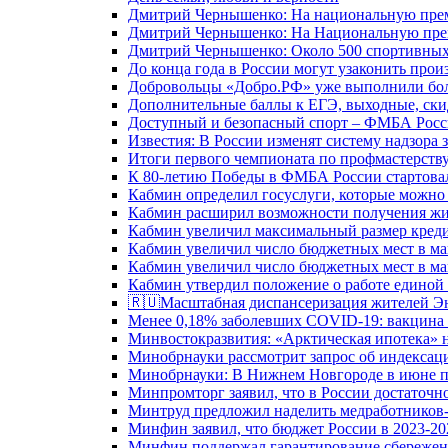
Дмитрий Чернышенко: На национальную преми
Дмитрий Чернышенко: На Национальную преми
Дмитрий Чернышенко: Около 500 спортивных 
До конца года в России могут узаконить произ
Добровольцы «Добро.РФ» уже выполнили боле
Дополнительные баллы к ЕГЭ, выходные, скид
Доступный и безопасный спорт – ФМБА Росс
Известия: В России изменят систему надзора
Итоги первого чемпионата по профмастерств
К 80-летию Победы в ФМБА России стартовал
Кабмин определил госуслуги, которые можно
Кабмин расширил возможности получения жи
Кабмин увеличил максимальный размер креди
Кабмин увеличил число бюджетных мест в ма
Кабмин увеличил число бюджетных мест в ма
Кабмин утвердил положение о работе единой
🇷🇺Масштабная диспансеризация жителей Э
Менее 0,18% заболевших COVID-19: вакцина 
Минвостокразвития: «Арктическая ипотека» н
Минобрнауки рассмотрит запрос об индекса
Минобрнауки: В Нижнем Новгороде в июне п
Минпромторг заявил, что в России достаточн
Минтруд предложил наделить медработников-
Минфин заявил, что бюджет России в 2023-20
Минфин поддержал гарантирование сбережен