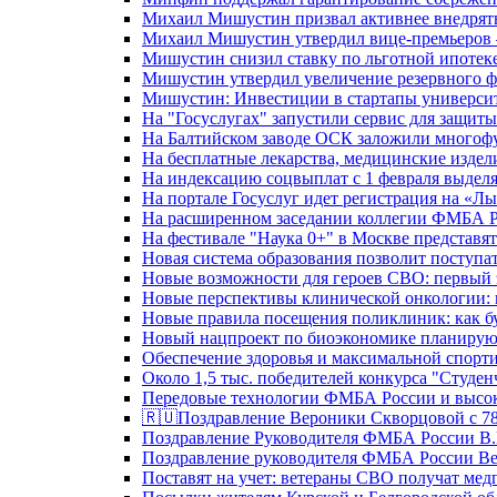
Михаил Мишустин призвал активнее внедрять
Михаил Мишустин утвердил вице-премьеров –
Мишустин снизил ставку по льготной ипотек
Мишустин утвердил увеличение резервного ф
Мишустин: Инвестиции в стартапы университе
На "Госуслугах" запустили сервис для защит
На Балтийском заводе ОСК заложили многоф
На бесплатные лекарства, медицинские издел
На индексацию соцвыплат с 1 февраля выделя
На портале Госуслуг идет регистрация на «
На расширенном заседании коллегии ФМБА Р
На фестивале "Наука 0+" в Москве представя
Новая система образования позволит поступа
Новые возможности для героев СВО: первый
Новые перспективы клинической онкологии: 
Новые правила посещения поликлиник: как буд
Новый нацпроект по биоэкономике планируют
Обеспечение здоровья и максимальной спорти
Около 1,5 тыс. победителей конкурса "Студен
Передовые технологии ФМБА России и высок
🇷🇺Поздравление Вероники Скворцовой с 78
Поздравление Руководителя ФМБА России В.
Поздравление руководителя ФМБА России В
Поставят на учет: ветераны СВО получат ме