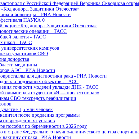
вастополя с Российской Федерацией Вероника Скворцова откры
и «Код донора. Защитники Отечества»
йоны и больницы – РИА Новости
о фестиваля НАУКА 0+
й акции «Код донора. Защитники Отечества»
диологические операции - ТАСС
общей валюты - ТАСС
ых школ - ТАСС
х университетских кампусов
ержки участников СВО
тия донорства
области медицины
торов АЭС - РИА Новости
нокристаллы для диагностики рака - РИА Новости
водных и подземных объектов - ТАСС
внения точности моделей укладки ДНК - ТАСС
кой олимпиады студентов «Я — профессионал»
икам СВО техсредств реабилитации
фонов
 участие 1,5 млн человек
ткапитал после продления программы
ия поврежденных суставов
ре пособия по беременности в 2026 году
о в стране Федерального научно-клинического центра спортивн
 вакцину от рака - РИА Новости