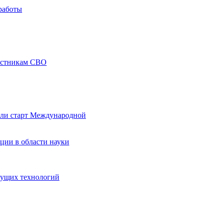
работы
частникам СВО
али старт Международной
ции в области науки
дущих технологий