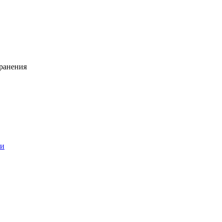
ранения
ии