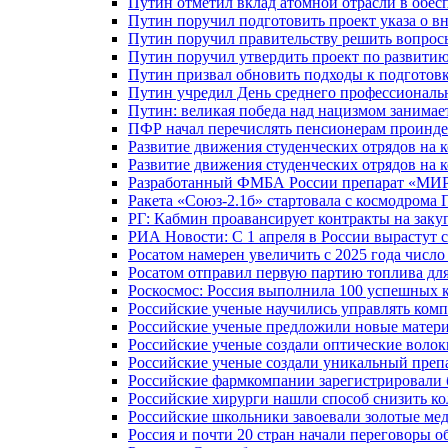
Путин отметил вклад атомной отрасли в обес
Путин поручил подготовить проект указа о в
Путин поручил правительству решить вопро
Путин поручил утвердить проект по развити
Путин призвал обновить подходы к подготовк
Путин учредил День среднего профессиональ
Путин: великая победа над нацизмом занимае
ПФР начал перечислять пенсионерам проинд
Развитие движения студенческих отрядов на 
Развитие движения студенческих отрядов на 
Разработанный ФМБА России препарат «МИР
Ракета «Союз-2.1б» стартовала с космодрома 
РГ: Кабмин проавансирует контракты на зак
РИА Новости: С 1 апреля в России вырастут 
Росатом намерен увеличить с 2025 года числ
Росатом отправил первую партию топлива для
Роскосмос: Россия выполнила 100 успешных 
Российские ученые научились управлять ком
Российские ученые предложили новые матери
Российские ученые создали оптические волок
Российские ученые создали уникальный препа
Российские фармкомпании зарегистрировали б
Российские хирурги нашли способ снизить ко
Российские школьники завоевали золотые ме
Россия и почти 20 стран начали переговоры