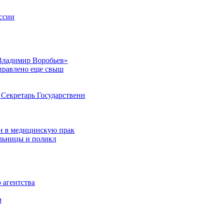
ссии
Владимир Воробьев»
аправлено еще свыш
Секретарь Государственн
н в медицинскую прак
ольницы и поликл
 агентства
м