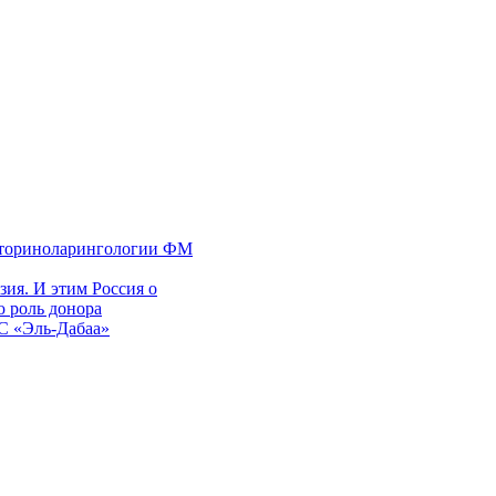
 оториноларингологии ФМ
ия. И этим Россия о
 роль донора
ЭС «Эль-Дабаа»