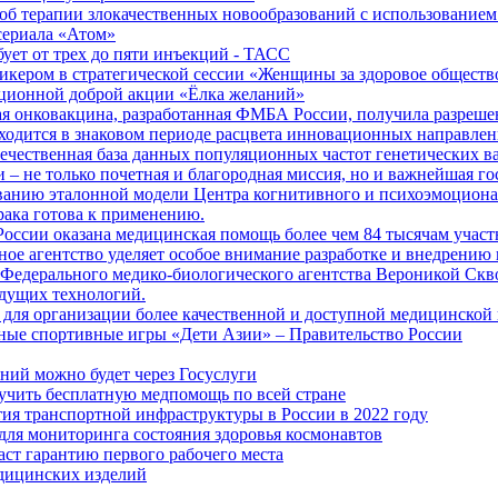
б терапии злокачественных новообразований с использованием
сериала «Атом»
бует от трех до пяти инъекций - ТАСС
кером в стратегической сессии «Женщины за здоровое общество
иционной доброй акции «Ёлка желаний»
я онковакцина, разработанная ФМБА России, получила разреше
ходится в знаковом периоде расцвета инновационных направлен
ечественная база данных популяционных частот генетических в
– не только почетная и благородная миссия, но и важнейшая го
анию эталонной модели Центра когнитивного и психоэмоционал
рака готова к применению.
ссии оказана медицинская помощь более чем 84 тысячам участ
е агентство уделяет особое внимание разработке и внедрению
 Федерального медико-биологического агентства Вероникой Скв
дущих технологий.
для организации более качественной и доступной медицинской
ные спортивные игры «Дети Азии» – Правительство России
ний можно будет через Госуслуги
учить бесплатную медпомощь по всей стране
тия транспортной инфраструктуры в России в 2022 году
для мониторинга состояния здоровья космонавтов
аст гарантию первого рабочего места
едицинских изделий