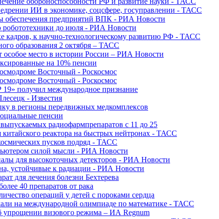
печение обороноспособности РФ и развитие науки - ТАСС
недрении ИИ в экономике, соцсфере, госуправлении - ТАСС
сы обеспечения предприятий ВПК - РИА Новости
ю робототехники до июля - РИА Новости
е кадров, к научно-технологическому развитию РФ - ТАСС
ного образования 2 октября – ТАСС
т особое место в истории России – РИА Новости
ексированные на 10% пенсии
космодроме Восточный - Роскосмос
космодроме Восточный - Роскосмос
 19» получил международное признание
Плесецк - Известия
упку в регионы передвижных медкомплексов
социальные пенсии
о выпускаемых радиофармпрепаратов с 11 до 25
 китайского реактора на быстрых нейтронах - ТАСС
космических пусков подряд - ТАСС
пьютером силой мысли - РИА Новости
алы для высокоточных детекторов - РИА Новости
на, устойчивые к радиации - РИА Новости
рат для лечения болезни Бехтерева
олее 40 препаратов от рака
личество операций у детей с пороками сердца
дали на международной олимпиаде по математике - ТАСС
 об упрощении визового режима – ИА Regnum