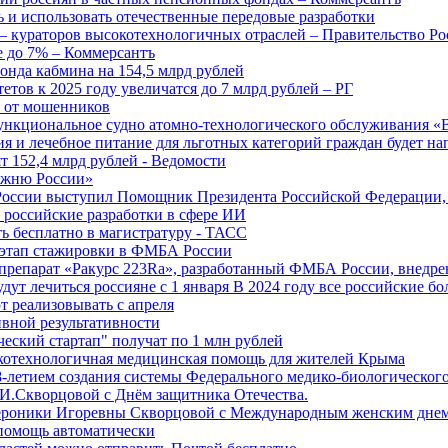
 и использовать отечественные передовые разработки
 кураторов высокотехнологичных отраслей – Правительство Ро
е до 7% – Коммерсантъ
онда кабмина на 154,5 млрд рублей
тов к 2025 году увеличатся до 7 млрд рублей – РГ
ы от мошенников
ункциональное судно атомно-технологического обслуживания «
ия и лечебное питание для льготных категорий граждан будет н
т 152,4 млрд рублей - Ведомости
Лыжню России»
оссии выступил Помощник Президента Российской Федерации, 
т российские разработки в сфере ИИ
ть бесплатно в магистратуру - ТАСС
 этап стажировки в ФМБА России
препарат «Ракурс 223Ra», разработанный ФМБА России, внедре
ут лечиться россияне с 1 января В 2024 году все российские б
 реализовывать с апреля
вной результативности
ческий стартап" получат по 1 млн рублей
отехнологичная медицинская помощь для жителей Крыма
-летием создания системы Федерального медико-биологического
И.Скворцовой с Днём защитника Отечества.
ероники Игоревны Скворцовой с Международным женским дне
дпомощь автоматически