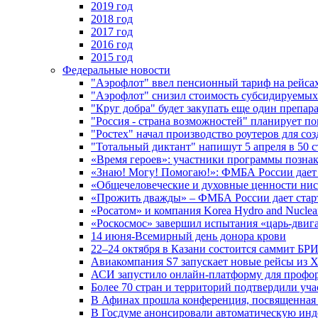
2019 год
2018 год
2017 год
2016 год
2015 год
Федеральные новости
"Аэрофлот" ввел пенсионный тариф на рейса
"Аэрофлот" снизил стоимость субсидируемы
"Круг добра" будет закупать еще один препара
"Россия - страна возможностей" планирует п
"Ростех" начал производство роутеров для 
"Тотальный диктант" напишут 5 апреля в 50 
«Время героев»: участники программы позн
«Знаю! Могу! Помогаю!»: ФМБА России дает 
«Общечеловеческие и духовные ценности ниск
«Прожить дважды» – ФМБА России дает стар
«Росатом» и компания Korea Hydro and Nuclea
«Роскосмос» завершил испытания «царь-двиг
14 июня-Всемирный день донора крови
22–24 октября в Казани состоится саммит БР
Авиакомпания S7 запускает новые рейсы из Х
АСИ запустило онлайн-платформу для профо
Более 70 стран и территорий подтвердили уч
В Афинах прошла конференция, посвященная
В Госдуме анонсировали автоматическую ин