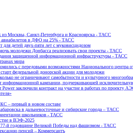
х из Москвы, Санкт-Петербурга и Красноярска - ТАСС
х авиабилетов в ДФО на 25% - ТАСС
т для детей двух-пяти лет с муковисцидозом
омочь молодежи Донбасса реализовать свои проекты - ТАСС
создания защищенной информационной инфраструктуры - ТАСС
странах мира
акомились с передовыми возможностями Национального центра
старт федеральной донорской акции для молодежи
олько не ограничивают самобытности и культурного многообраз
т информационной кампании, подчеркивающей исключительную
r Power заключили контракт на участие в работах по проекту А
ателя»
ИКС – первый в новом составе
абаровска в дальневосточные и сибирские города – ТАСС
риентации школьников - ТАСС
астие в ВЭФ-2025
 77-й годовщине Великой Победы над фашизмом - ТАСС
дексацию пенсий – Коммерсантъ