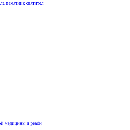
ла памятник святител
ой медицины и реаби