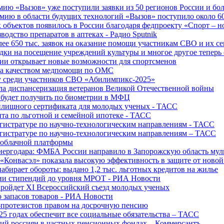
ю «Вызов» уже поступили заявки из 50 регионов России и боле
ю в области будущих технологий «Вызов» поступило около 600
объектов появилось в России благодаря федпроекту «Спорт – 
водство препаратов в аптеках - Радио Sputnik
е 650 тыс. заявок на оказание помощи участникам СВО и их с
ки на посещение учреждений культуры и многое другое теперь 
ии открывает новые возможности для спортсменов
 за качеством медпомощи по ОМС
у среди участников СВО «Абилимпикс-2025»
а диспансеризация ветеранов Великой Отечественной войны
 будет получить по биометрии в МФЦ
лищного сертификата для молодых ученых - ТАСС
та по льготной и семейной ипотеке - ТАСС
гистратуре по научно-технологическим направлениям - ТАСС
гистратуре по научно-технологическим направлениям – ТАСС
 облачной платформы
нергодара: ФМБА России направило в Запорожскую область му
«Конвасэл» показала высокую эффективность в защите от ново
абирает обороты: выдано 1,2 тыс. льготных кредитов на жилье
ции стипендий до уровня МРОТ - РИА Новости
ройдет XI Всероссийский съезд молодых ученых
о запасов товаров - РИА Новости
протезистов правом на досрочную пенсию
25 годах обеспечит все социальные обязательства – ТАСС
ий россиян в частных пенсионных фондах – Коммерсантъ