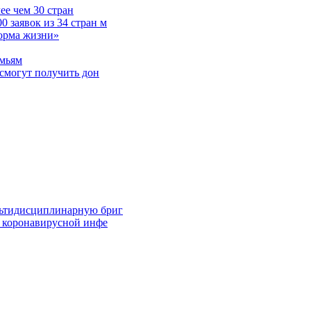
е чем 30 стран
 заявок из 34 стран м
норма жизни»
емьям
смогут получить дон
льтидисциплинарную бриг
й коронавирусной инфе