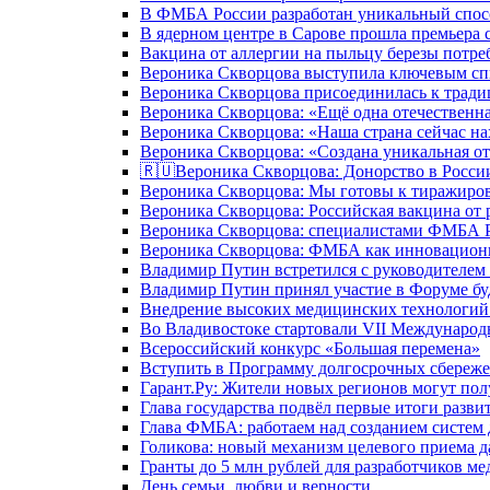
В ФМБА России разработан уникальный спосо
В ядерном центре в Сарове прошла премьера 
Вакцина от аллергии на пыльцу березы потре
Вероника Скворцова выступила ключевым спи
Вероника Скворцова присоединилась к трад
Вероника Скворцова: «Ещё одна отечественна
Вероника Скворцова: «Наша страна сейчас на
Вероника Скворцова: «Создана уникальная от
🇷🇺Вероника Скворцова: Донорство в России 
Вероника Скворцова: Мы готовы к тиражиров
Вероника Скворцова: Российская вакцина от 
Вероника Скворцова: специалистами ФМБА Ро
Вероника Скворцова: ФМБА как инновационно
Владимир Путин встретился с руководителем
Владимир Путин принял участие в Форуме бу
Внедрение высоких медицинских технологий 
Во Владивостоке стартовали VII Международ
Всероссийский конкурс «Большая перемена»
Вступить в Программу долгосрочных сбереже
Гарант.Ру: Жители новых регионов могут пол
Глава государства подвёл первые итоги разви
Глава ФМБА: работаем над созданием систем 
Голикова: новый механизм целевого приема д
Гранты до 5 млн рублей для разработчиков м
День семьи, любви и верности