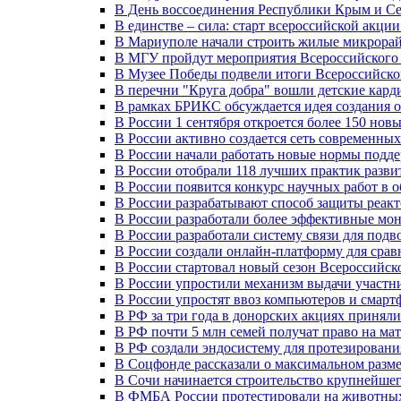
В День воссоединения Республики Крым и Се
В единстве – сила: старт всероссийской акци
В Мариуполе начали строить жилые микрора
В МГУ пройдут мероприятия Всероссийског
В Музее Победы подвели итоги Всероссийско
В перечни "Круга добра" вошли детские кар
В рамках БРИКС обсуждается идея создания 
В России 1 сентября откроется более 150 нов
В России активно создается сеть современны
В России начали работать новые нормы подд
В России отобрали 118 лучших практик разви
В России появится конкурс научных работ в 
В России разрабатывают способ защиты реак
В России разработали более эффективные мо
В России разработали систему связи для под
В России создали онлайн-платформу для сра
В России стартовал новый сезон Всероссийс
В России упростили механизм выдачи участн
В России упростят ввоз компьютеров и смарт
В РФ за три года в донорских акциях приняли
В РФ почти 5 млн семей получат право на ма
В РФ создали эндосистему для протезирован
В Соцфонде рассказали о максимальном разме
В Сочи начинается строительство крупнейшег
В ФМБА России протестировали на животных