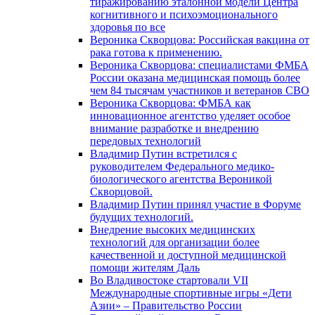
тиражированию эталонной модели Центра
когнитивного и психоэмоционального
здоровья по все
Вероника Скворцова: Российская вакцина от
рака готова к применению.
Вероника Скворцова: специалистами ФМБА
России оказана медицинская помощь более
чем 84 тысячам участников и ветеранов СВО
Вероника Скворцова: ФМБА как
инновационное агентство уделяет особое
внимание разработке и внедрению
передовых технологий
Владимир Путин встретился с
руководителем Федерального медико-
биологического агентства Вероникой
Скворцовой.
Владимир Путин принял участие в Форуме
будущих технологий.
Внедрение высоких медицинских
технологий для организации более
качественной и доступной медицинской
помощи жителям Даль
Во Владивостоке стартовали VII
Международные спортивные игры «Дети
Азии» – Правительство России