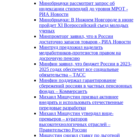
Минобрнауки рассмотрит запрос об
индексации стипендий до уровня МРОТ -
РИА Новости
Минобрнауки: В Нижнем Новгороде в июне
пройдет XI Всероссийский съезд молодых
ученых
Минпромторг заявил, что в России
достаточно запасов товаров - РИА Новости
Минтруд предложил наделить
медработников-протезистов правом на
досрочную пенсию
Минфин заявил, что бюджет России в 2023-
2025 годах обеспечит все социальные
обязательства – ТАСС
Минфин поддержал гарантирование
сбережений россиян в частных пенсионных
фондах – Коммерсантъ
Михаил Мишустин призвал активнее
внедрять и использовать отечественные
передовые разработки
Михаил Мишустин утвердил вице-
премьеров – кураторов
высокотехнологичных отраслей –
Правительство России
Мишустин снизил ставку по льготной