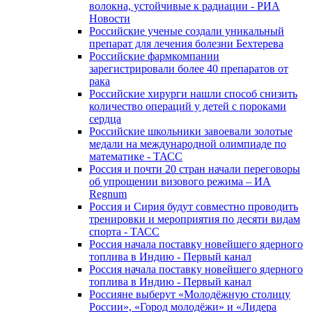
волокна, устойчивые к радиации - РИА
Новости
Российские ученые создали уникальный
препарат для лечения болезни Бехтерева
Российские фармкомпании
зарегистрировали более 40 препаратов от
рака
Российские хирурги нашли способ снизить
количество операций у детей с пороками
сердца
Российские школьники завоевали золотые
медали на международной олимпиаде по
математике - ТАСС
Россия и почти 20 стран начали переговоры
об упрощении визового режима – ИА
Regnum
Россия и Сирия будут совместно проводить
тренировки и мероприятия по десяти видам
спорта - ТАСС
Россия начала поставку новейшего ядерного
топлива в Индию - Первый канал
Россия начала поставку новейшего ядерного
топлива в Индию - Первый канал
Россияне выберут «Молодёжную столицу
России», «Город молодёжи» и «Лидера