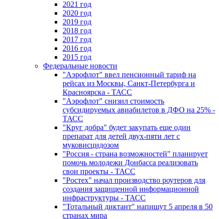
2021 год
2020 год
2019 год
2018 год
2017 год
2016 год
2015 год
Федеральные новости
"Аэрофлот" ввел пенсионный тариф на
рейсах из Москвы, Санкт-Петербурга и
Красноярска - ТАСС
"Аэрофлот" снизил стоимость
субсидируемых авиабилетов в ДФО на 25% -
ТАСС
"Круг добра" будет закупать еще один
препарат для детей двух-пяти лет с
муковисцидозом
"Россия - страна возможностей" планирует
помочь молодежи Донбасса реализовать
свои проекты - ТАСС
"Ростех" начал производство роутеров для
создания защищенной информационной
инфраструктуры - ТАСС
"Тотальный диктант" напишут 5 апреля в 50
странах мира