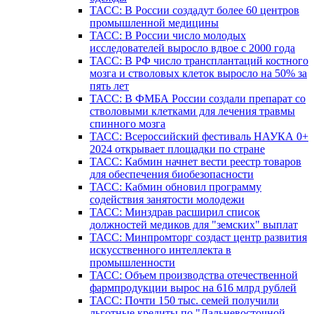
ТАСС: В России создадут более 60 центров
промышленной медицины
ТАСС: В России число молодых
исследователей выросло вдвое с 2000 года
ТАСС: В РФ число трансплантаций костного
мозга и стволовых клеток выросло на 50% за
пять лет
ТАСС: В ФМБА России создали препарат со
стволовыми клетками для лечения травмы
спинного мозга
ТАСС: Всероссийский фестиваль НАУКА 0+
2024 открывает площадки по стране
ТАСС: Кабмин начнет вести реестр товаров
для обеспечения биобезопасности
ТАСС: Кабмин обновил программу
содействия занятости молодежи
ТАСС: Минздрав расширил список
должностей медиков для "земских" выплат
ТАСС: Минпромторг создаст центр развития
искусственного интеллекта в
промышленности
ТАСС: Объем производства отечественной
фармпродукции вырос на 616 млрд рублей
ТАСС: Почти 150 тыс. семей получили
льготные кредиты по "Дальневосточной