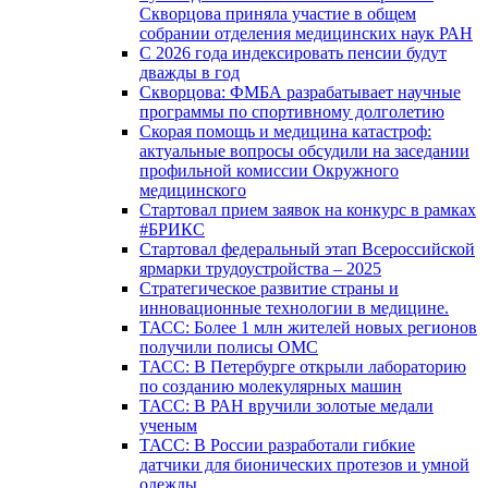
Скворцова приняла участие в общем
собрании отделения медицинских наук РАН
С 2026 года индексировать пенсии будут
дважды в год
Скворцова: ФМБА разрабатывает научные
программы по спортивному долголетию
Скорая помощь и медицина катастроф:
актуальные вопросы обсудили на заседании
профильной комиссии Окружного
медицинского
Стартовал прием заявок на конкурс в рамках
#БРИКС
Стартовал федеральный этап Всероссийской
ярмарки трудоустройства – 2025
Стратегическое развитие страны и
инновационные технологии в медицине.
ТАСС: Более 1 млн жителей новых регионов
получили полисы ОМС
ТАСС: В Петербурге открыли лабораторию
по созданию молекулярных машин
ТАСС: В РАН вручили золотые медали
ученым
ТАСС: В России разработали гибкие
датчики для бионических протезов и умной
одежды