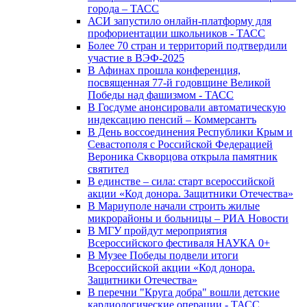
города – ТАСС
АСИ запустило онлайн-платформу для
профориентации школьников - ТАСС
Более 70 стран и территорий подтвердили
участие в ВЭФ-2025
В Афинах прошла конференция,
посвященная 77-й годовщине Великой
Победы над фашизмом - ТАСС
В Госдуме анонсировали автоматическую
индексацию пенсий – Коммерсантъ
В День воссоединения Республики Крым и
Севастополя с Российской Федерацией
Вероника Скворцова открыла памятник
святител
В единстве – сила: старт всероссийской
акции «Код донора. Защитники Отечества»
В Мариуполе начали строить жилые
микрорайоны и больницы – РИА Новости
В МГУ пройдут мероприятия
Всероссийского фестиваля НАУКА 0+
В Музее Победы подвели итоги
Всероссийской акции «Код донора.
Защитники Отечества»
В перечни "Круга добра" вошли детские
кардиологические операции - ТАСС