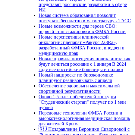
представят российские разработки в сфере
ИИ
Новая система образования позволит
поступать бесплатно в магистратуру - ТАСС
Новые возможности для героев СВО:
первый этап стажировки в ФМБА России
Новые перспективы клинической
онкологии: препарат «Ракурс 223Ra»,
разработанный ФМБА России, внедрен в
медицинскую прак
Новые правила посещения поликлиник: как
будут лечиться россияне с 1 января В 2024
году все российские больницы и поликл
Новый нацпроект по биоэкономике
планируют реализовывать с апреля
Обеспечение здоровья и максимальной
спортивной результативности
Около 1,5 тыс. победителей конкурса
"Студенческий стартап" получат по 1 млн
рублей
Передовые технологии ФМБА России и
высокотехнологичная медицинская помощь
для жителей Крыма
🇷🇺Поздравление Вероники Скворцовой с
78-летием создания системы Федерального