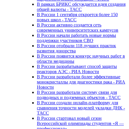
В рамках БРИКС обсуждается идея создания
общей валюты - ТАСС
В России 1 сентября откроется более 150
новых школ - ТАСС
В России активно создается сеть
современных университетских кампусов
В России начали работать новые нормы
поддержки участников СВО
В России отобрали 118 лучших практик
развития донорства
В России появится конкурс научных работ в
области медицины
В России разрабатывают способ защиты
реакторов АЭС - РИА Новости
В России разработали более эффективные
монокристаллы для диагностики рака - РИА
Новости
В России разработали систему связи для
подводных и подземных объектов - ТАСС
В России создали онлайн-платформу для
сравнения точности моделей укладки ДНК -
ТАСС
В России стартовал новый сезон
Всероссийской олимпиады студентов «Я —
профессионал»