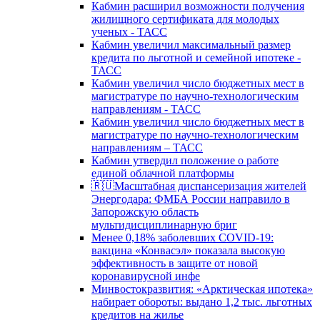
Кабмин расширил возможности получения
жилищного сертификата для молодых
ученых - ТАСС
Кабмин увеличил максимальный размер
кредита по льготной и семейной ипотеке -
ТАСС
Кабмин увеличил число бюджетных мест в
магистратуре по научно-технологическим
направлениям - ТАСС
Кабмин увеличил число бюджетных мест в
магистратуре по научно-технологическим
направлениям – ТАСС
Кабмин утвердил положение о работе
единой облачной платформы
🇷🇺Масштабная диспансеризация жителей
Энергодара: ФМБА России направило в
Запорожскую область
мультидисциплинарную бриг
Менее 0,18% заболевших COVID-19:
вакцина «Конвасэл» показала высокую
эффективность в защите от новой
коронавирусной инфе
Минвостокразвития: «Арктическая ипотека»
набирает обороты: выдано 1,2 тыс. льготных
кредитов на жилье