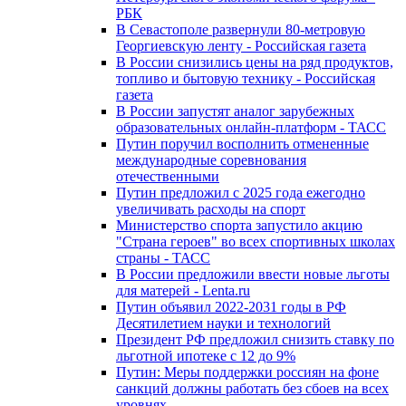
РБК
В Севастополе развернули 80-метровую
Георгиевскую ленту - Российская газета
В России снизились цены на ряд продуктов,
топливо и бытовую технику - Российская
газета
В России запустят аналог зарубежных
образовательных онлайн-платформ - ТАСС
Путин поручил восполнить отмененные
международные соревнования
отечественными
Путин предложил с 2025 года ежегодно
увеличивать расходы на спорт
Министерство спорта запустило акцию
"Страна героев" во всех спортивных школах
страны - ТАСС
В России предложили ввести новые льготы
для матерей - Lenta.ru
Путин объявил 2022-2031 годы в РФ
Десятилетием науки и технологий
Президент РФ предложил снизить ставку по
льготной ипотеке с 12 до 9%
Путин: Меры поддержки россиян на фоне
санкций должны работать без сбоев на всех
уровнях