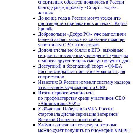
спортивных объектов появилось в России
благодаря федпроекту «Спорт – норма
жизни»
До конца года в России могут узаконить
производство препаратов в аптеках - Радио
Sputnik
Добровольцы «Добро.РФ» уже выполнили
более 650 тыс. заявок на оказание помощи
участникам СВО и их семьям
Дополнительные баллы к ЕГЭ, выходные,
скидки на посещение учреждений культуры
и многое другое теперь смогут получить дон
Доступный и безопасный спорт – ФМБА
России открывает новые возможности для
спортсменов
Известия: В России изменят систему надзора
за качеством медпомощи по ОМС
Итоги первого чемпионата
по профмастерству среди участников СВО
«Абилимпикс-2025»
К 80-летию Победы в ФМБА России
стартовала диспансеризация ветеранов
Великой Отечественной войны
Кабмин определил госуслуги, которые
можно будет получить по биометрии в МФЦ