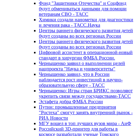
Фонд "Защитники Отечества" и Соцфонд
будут обмениваться данными для помощи
ветеранам СВО - ТАСС
Химики создали нанометки для диагностики
и лечения рака - ТАСС.Наука
Центры раннего физического развития детей
будут созданы во всех регионах России
Центры раннего физического развития детей
будут созданы во всех регионах России
Цифровой ассистент в операционной-новый
стандарт в хирургии ФМБА России.
Чернышенко заявил о выполнении целей
нацпроекта "Наука и университеты"
Чернышенко заявил, что в России
наблюдается рост инвестиций в научно-
образовательную сферу - ТАСС
Чернышенко: Игры стран БРИКС позволяют
укрепить связи между государствами-ТАСС
Эстафета добра ФМБА России
Путин: промышленные предприятия
"Ростеха" смогут занять внутренний рынок -
РИА Новости
МГУ вошел в топ лучших вузов мира - АиФ
Российский 3D-принтер для работы в
космосе разработали ученые Томского