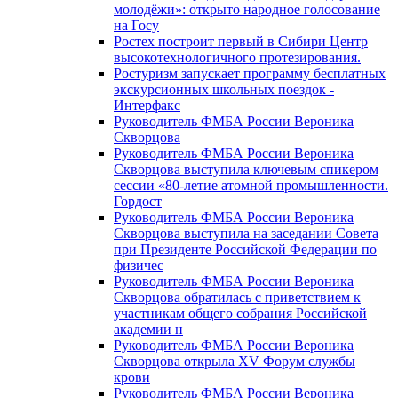
молодёжи»: открыто народное голосование
на Госу
Ростех построит первый в Сибири Центр
высокотехнологичного протезирования.
Ростуризм запускает программу бесплатных
экскурсионных школьных поездок -
Интерфакс
Руководитель ФМБА России Вероника
Скворцова
Руководитель ФМБА России Вероника
Скворцова выступила ключевым спикером
сессии «80-летие атомной промышленности.
Гордост
Руководитель ФМБА России Вероника
Скворцова выступила на заседании Совета
при Президенте Российской Федерации по
физичес
Руководитель ФМБА России Вероника
Скворцова обратилась с приветствием к
участникам общего собрания Российской
академии н
Руководитель ФМБА России Вероника
Скворцова открыла XV Форум службы
крови
Руководитель ФМБА России Вероника