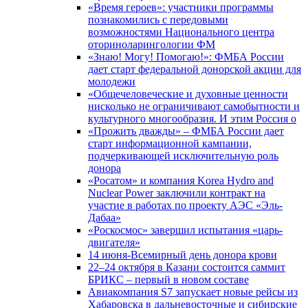
«Время героев»: участники программы
познакомились с передовыми
возможностями Национального центра
оториноларингологии ФМ
«Знаю! Могу! Помогаю!»: ФМБА России
дает старт федеральной донорской акции для
молодежи
«Общечеловеческие и духовные ценности
нисколько не ограничивают самобытности и
культурного многообразия. И этим Россия о
«Прожить дважды» – ФМБА России дает
старт информационной кампании,
подчеркивающей исключительную роль
донора
«Росатом» и компания Korea Hydro and
Nuclear Power заключили контракт на
участие в работах по проекту АЭС «Эль-
Дабаа»
«Роскосмос» завершил испытания «царь-
двигателя»
14 июня-Всемирный день донора крови
22–24 октября в Казани состоится саммит
БРИКС – первый в новом составе
Авиакомпания S7 запускает новые рейсы из
Хабаровска в дальневосточные и сибирские