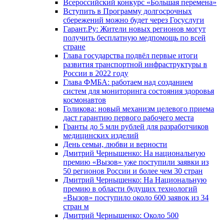
Всероссийский конкурс «Большая перемена»
Вступить в Программу долгосрочных
сбережений можно будет через Госуслуги
Гарант.Ру: Жители новых регионов могут
получить бесплатную медпомощь по всей
стране
Глава государства подвёл первые итоги
развития транспортной инфраструктуры в
России в 2022 году
Глава ФМБА: работаем над созданием
систем для мониторинга состояния здоровья
космонавтов
Голикова: новый механизм целевого приема
даст гарантию первого рабочего места
Гранты до 5 млн рублей для разработчиков
медицинских изделий
День семьи, любви и верности
Дмитрий Чернышенко: На национальную
премию «Вызов» уже поступили заявки из
50 регионов России и более чем 30 стран
Дмитрий Чернышенко: На Национальную
премию в области будущих технологий
«Вызов» поступило около 600 заявок из 34
стран м
Дмитрий Чернышенко: Около 500