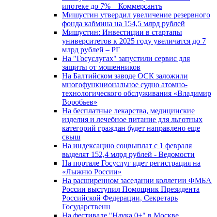
ипотеке до 7% – Коммерсантъ
Мишустин утвердил увеличение резервного
фонда кабмина на 154,5 млрд рублей
Мишустин: Инвестиции в стартапы
университетов к 2025 году увеличатся до 7
млрд рублей – РГ
На "Госуслугах" запустили сервис для
защиты от мошенников
На Балтийском заводе ОСК заложили
многофункциональное судно атомно-
технологического обслуживания «Владимир
Воробьев»
На бесплатные лекарства, медицинские
изделия и лечебное питание для льготных
категорий граждан будет направлено еще
свыш
На индексацию соцвыплат с 1 февраля
выделят 152,4 млрд рублей - Ведомости
На портале Госуслуг идет регистрация на
«Лыжню России»
На расширенном заседании коллегии ФМБА
России выступил Помощник Президента
Российской Федерации, Секретарь
Государственн
На фестивале "Наука 0+" в Москве