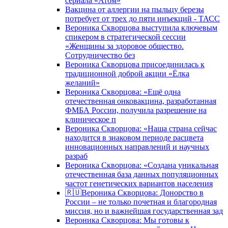
сериала «Атом»
Вакцина от аллергии на пыльцу березы
потребует от трех до пяти инъекций - ТАСС
Вероника Скворцова выступила ключевым
спикером в стратегической сессии
«Женщины за здоровое общество.
Сотрудничество без
Вероника Скворцова присоединилась к
традиционной доброй акции «Ёлка
желаний»
Вероника Скворцова: «Ещё одна
отечественная онковакцина, разработанная
ФМБА России, получила разрешение на
клиническое п
Вероника Скворцова: «Наша страна сейчас
находится в знаковом периоде расцвета
инновационных направлений и научных
разраб
Вероника Скворцова: «Создана уникальная
отечественная база данных популяционных
частот генетических вариантов населения
🇷🇺Вероника Скворцова: Донорство в
России – не только почетная и благородная
миссия, но и важнейшая государственная зад
Вероника Скворцова: Мы готовы к