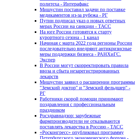
политеха - Интерафакс
Мишустин поставил задачи по поставке
медикаментов из-за рубежа - РГ
Путин подписал указ о новых ответных
мерах России на санкции - ТАСС
На юге России готовятся к старту
курортного сезона - 1 канал
Начиная с марта 2022 года регионы России
последовательно внедряют антикризисные
меры поддержки бизнеса - РАНХиГС.
Экспер
В России могут скорректировать правила
ввоза и сбыта незарегистрированных
лекарств
Мишустин заявил о расширении программы
"Земский доктор" и "Земский фельдшер" -
РГ
Работники скорой помощи принимают
поздравления с профессиональным
праздником
Росздравнадзор: зарубежные
фармпроизводители не отказываются
поставлять лекарства в Россию - ТАСС
«Росконгресс» опубликовал программу
Петербургского экономического форума -