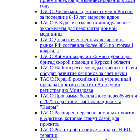
прием проектов для финансирования в 2024
году
ТАСС: Число многодетных семей в России
за последние 8-10 лет выросло вдвое
ТАСС:В Курске создали индивидуальные
экзоскелеты для реабилитационной
медицины
ТАСС:Доля отечественных лекарств на
рынке РФ составила более 38% по итогам I
квартала
ТАСС:Кабмин выделил 36 млн рублей для
бригад скорой помощи в Курской области
ТАСС:На Конгрессе молодых ученых в Сочи
обсудят развитие регионов за счет науки
ТАСС:Первый российский внутривенный
препарат против гепатита В получил
регистрацию Минздрава
ТАСС:Программа бесплатного переобучения
с 2025 года станет частью нацпроекта
"Кадры"
ТАСС:Расширен перечень опорных пунктов
в Арктике, которые станут базой для
проектов
ТАСС:Ростех роботизирует аппарат HIFU-
терапии