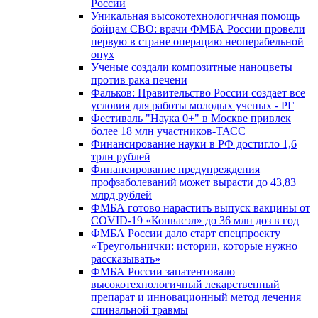
России
Уникальная высокотехнологичная помощь
бойцам СВО: врачи ФМБА России провели
первую в стране операцию неоперабельной
опух
Ученые создали композитные наноцветы
против рака печени
Фальков: Правительство России создает все
условия для работы молодых ученых - РГ
Фестиваль "Наука 0+" в Москве привлек
более 18 млн участников-ТАСС
Финансирование науки в РФ достигло 1,6
трлн рублей
Финансирование предупреждения
профзаболеваний может вырасти до 43,83
млрд рублей
ФМБА готово нарастить выпуск вакцины от
COVID-19 «Конвасэл» до 36 млн доз в год
ФМБА России дало старт спецпроекту
«Треугольнички: истории, которые нужно
рассказывать»
ФМБА России запатентовало
высокотехнологичный лекарственный
препарат и инновационный метод лечения
спинальной травмы