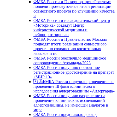
ФМБА России и Госкорпорация «Росатом»
подвели промежуточные итоги реализации
совместного проекта по улучшению качества
и
ФМБА России и исследовательский центр
«Моторика» создадут Центр
кибернетической медицины и
нейропротезирован
ФМБА России и Правительство Москвы
подводят итоги реализации совместного
проекта по сохранению когнитивных
навыков и пс
ФМБА России обеспечило медицинское
сопровождение Атомиады-2023
ФМБА России получило постоянное
регистрационное удостоверение на препарат
«МИР 19»
🇷🇺ФМБА России получило разрешение на
проведение III фазы клинического
исследования аллерговакцины «Аллергарда»
ФМБА России получило разрешение на
проведение клинических исследований
аллерговакцины, не имеющей аналогов в
мире
ФМБА России представило доклад