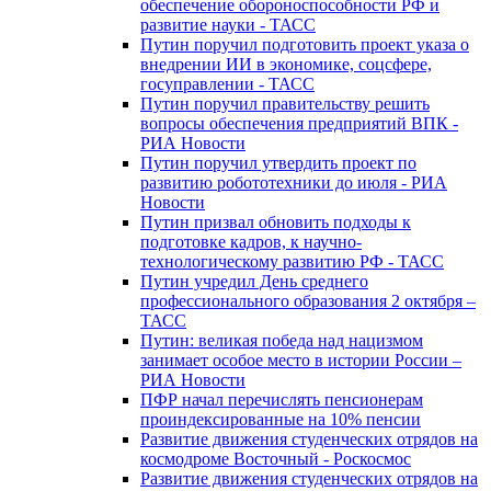
обеспечение обороноспособности РФ и
развитие науки - ТАСС
Путин поручил подготовить проект указа о
внедрении ИИ в экономике, соцсфере,
госуправлении - ТАСС
Путин поручил правительству решить
вопросы обеспечения предприятий ВПК -
РИА Новости
Путин поручил утвердить проект по
развитию робототехники до июля - РИА
Новости
Путин призвал обновить подходы к
подготовке кадров, к научно-
технологическому развитию РФ - ТАСС
Путин учредил День среднего
профессионального образования 2 октября –
ТАСС
Путин: великая победа над нацизмом
занимает особое место в истории России –
РИА Новости
ПФР начал перечислять пенсионерам
проиндексированные на 10% пенсии
Развитие движения студенческих отрядов на
космодроме Восточный - Роскосмос
Развитие движения студенческих отрядов на