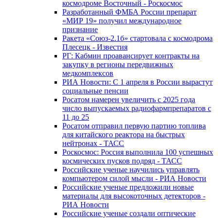
космодроме Восточный - Роскосмос
Разработанный ФМБА России препарат
«МИР 19» получил международное
признание
Ракета «Союз-2.1б» стартовала с космодрома
Плесецк - Известия
РГ: Кабмин проавансирует контракты на
закупку в регионы передвижных
медкомплексов
РИА Новости: С 1 апреля в России вырастут
социальные пенсии
Росатом намерен увеличить с 2025 года
число выпускаемых радиофармпрепаратов с
11 до 25
Росатом отправил первую партию топлива
для китайского реактора на быстрых
нейтронах - ТАСС
Роскосмос: Россия выполнила 100 успешных
космических пусков подряд - ТАСС
Российские ученые научились управлять
компьютером силой мысли - РИА Новости
Российские ученые предложили новые
материалы для высокоточных детекторов -
РИА Новости
Российские ученые создали оптические