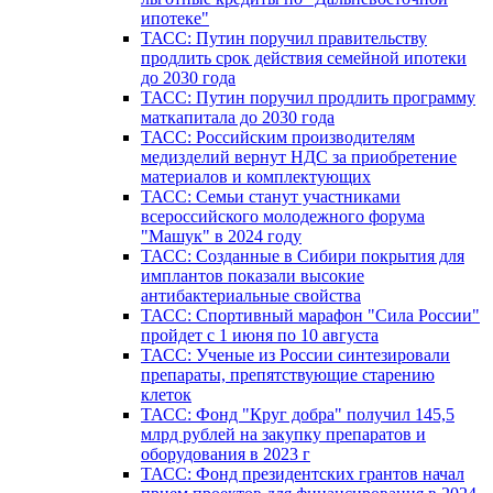
ипотеке"
ТАСС: Путин поручил правительству
продлить срок действия семейной ипотеки
до 2030 года
ТАСС: Путин поручил продлить программу
маткапитала до 2030 года
ТАСС: Российским производителям
медизделий вернут НДС за приобретение
материалов и комплектующих
ТАСС: Семьи станут участниками
всероссийского молодежного форума
"Машук" в 2024 году
ТАСС: Созданные в Сибири покрытия для
имплантов показали высокие
антибактериальные свойства
ТАСС: Спортивный марафон "Сила России"
пройдет с 1 июня по 10 августа
ТАСС: Ученые из России синтезировали
препараты, препятствующие старению
клеток
ТАСС: Фонд "Круг добра" получил 145,5
млрд рублей на закупку препаратов и
оборудования в 2023 г
ТАСС: Фонд президентских грантов начал