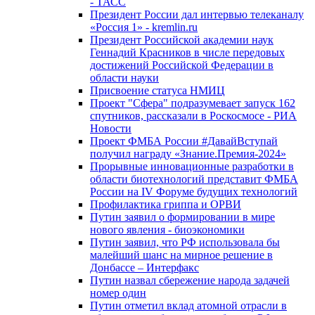
- ТАСС
Президент России дал интервью телеканалу
«Россия 1» - kremlin.ru
Президент Российской академии наук
Геннадий Красников в числе передовых
достижений Российской Федерации в
области науки
Присвоение статуса НМИЦ
Проект "Сфера" подразумевает запуск 162
спутников, рассказали в Роскосмосе - РИА
Новости
Проект ФМБА России #ДавайВступай
получил награду «Знание.Премия-2024»
Прорывные инновационные разработки в
области биотехнологий представит ФМБА
России на IV Форуме будущих технологий
Профилактика гриппа и ОРВИ
Путин заявил о формировании в мире
нового явления - биоэкономики
Путин заявил, что РФ использовала бы
малейший шанс на мирное решение в
Донбассе – Интерфакс
Путин назвал сбережение народа задачей
номер один
Путин отметил вклад атомной отрасли в