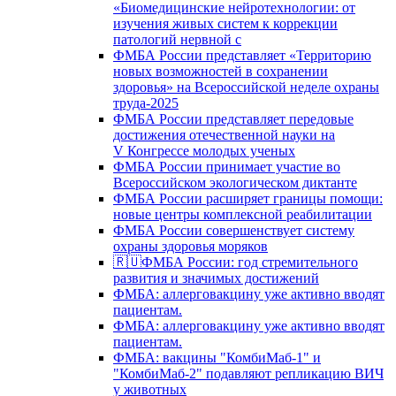
«Биомедицинские нейротехнологии: от
изучения живых систем к коррекции
патологий нервной с
ФМБА России представляет «Территорию
новых возможностей в сохранении
здоровья» на Всероссийской неделе охраны
труда-2025
ФМБА России представляет передовые
достижения отечественной науки на
V Конгрессе молодых ученых
ФМБА России принимает участие во
Всероссийском экологическом диктанте
ФМБА России расширяет границы помощи:
новые центры комплексной реабилитации
ФМБА России совершенствует систему
охраны здоровья моряков
🇷🇺ФМБА России: год стремительного
развития и значимых достижений
ФМБА: аллерговакцину уже активно вводят
пациентам.
ФМБА: аллерговакцину уже активно вводят
пациентам.
ФМБА: вакцины "КомбиМаб-1" и
"КомбиМаб-2" подавляют репликацию ВИЧ
у животных