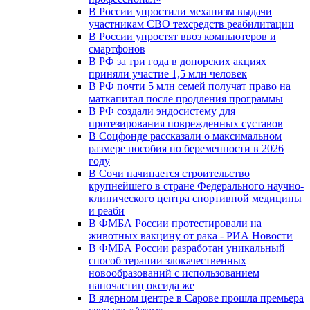
В России упростили механизм выдачи
участникам СВО техсредств реабилитации
В России упростят ввоз компьютеров и
смартфонов
В РФ за три года в донорских акциях
приняли участие 1,5 млн человек
В РФ почти 5 млн семей получат право на
маткапитал после продления программы
В РФ создали эндосистему для
протезирования поврежденных суставов
В Соцфонде рассказали о максимальном
размере пособия по беременности в 2026
году
В Сочи начинается строительство
крупнейшего в стране Федерального научно-
клинического центра спортивной медицины
и реаби
В ФМБА России протестировали на
животных вакцину от рака - РИА Новости
В ФМБА России разработан уникальный
способ терапии злокачественных
новообразований с использованием
наночастиц оксида же
В ядерном центре в Сарове прошла премьера