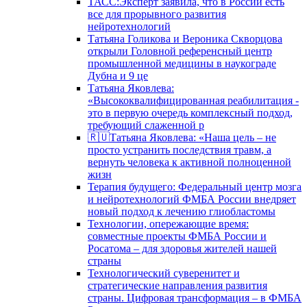
ТАСС:Эксперт заявила, что в России есть
все для прорывного развития
нейротехнологий
Татьяна Голикова и Вероника Скворцова
открыли Головной референсный центр
промышленной медицины в наукограде
Дубна и 9 це
Татьяна Яковлева:
«Высококвалифицированная реабилитация -
это в первую очередь комплексный подход,
требующий слаженной р
🇷🇺Татьяна Яковлева: «Наша цель – не
просто устранить последствия травм, а
вернуть человека к активной полноценной
жизн
Терапия будущего: Федеральный центр мозга
и нейротехнологий ФМБА России внедряет
новый подход к лечению глиобластомы
Технологии, опережающие время:
совместные проекты ФМБА России и
Росатома – для здоровья жителей нашей
страны
Технологический суверенитет и
стратегические направления развития
страны. Цифровая трансформация – в ФМБА