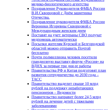
медико-биологического агентства
Поздравление Руководителя ФМБА России
В.И.Скворцовой с Днём защитника
Отечества.
Поздравление руководителя ФМБА России
Вероники Игоревны Скворцовой с
Международным женским днем
Поставят на учет: ветераны СВО получат
медпомощь автоматически
Посылки жителям Курской и Белгородской
областей можно отправить Почтой
бесплатно
Почти полмиллиона человек посетили
грандиозную выставку-форум «Россия» на
ВДНХ за первые три дня ее работы
Правительства РФ и Китая подготовят план
развития сотрудничества до 2030 года –
ТАСС
Правительство выделит свыше 10 млрд
рублей на поддержку неработающих
пенсионеров – Ведомости
Правительство направит более 24,5 млрд
рублей на лечение детей с тяжелыми
заболеваниями