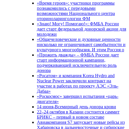
«Время героев»: участники программы
познакомились с передовыми
возможностями Национального центра
оториноларингологии ФМ
«Знаю! Могу! Помогаю!»: ФМБА России
дает старт федеральной донорской акции для
молодежи
«Общечеловеческие и духовные ценности
нисколько не ограничивают самобытности и
культурного многообразия. И этим Россия о
«Прожить дважды» – ФМБА России дает
старт информационной кампании,
подчеркивающей исключительную роль
донора
«Росатом» и компания Korea Hydro and
Nuclear Power заключили контракт на
участие в работах по проекту АЭС «Эль-
Дабаа»
«Роскосмос» завершил испытания «царь-
двигателя»
14 июня-Всемирный день донора крови
22–24 октября в Казани состоится саммит
БРИКС – первый в новом составе
Авиакомпания S7 запускает новые рейсы из
Хабаровска в дальневосточные и сибирские