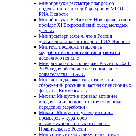
Минобрнауки рассмотрит запрос об
индексации стипендий до уровня МРОТ -
РИА Новости
Минобрнауки: В Нижнем Новгороде в июне
пройдет XI Всероссийский съезд молодых
ученых
Минпромторг заявил, что в России
достаточно запасов товаров - РИА Новости
Минтруд предложил наделить
медработников-протезистов правом на
досрочную пенсию
Минфин заявил, что бюджет России в 2023-
2025 годах обеспечит все социальные
обязательства – ТАСС
Минфин поддержал гарантирование
сбережений россиян в частных пенсионных
фондах – Коммерсантъ
Михаил Мишустин призвал активнее
внедрять и использовать отечественные
передовые разработки
Михаил Мишустин утвердил вице-
премьеров – кураторов
высокотехнологичных отраслей –
Правительство России
Мишустин снизил ставку по льготной