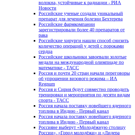
волокна, устойчивые к радиации - РИА
Новости
Российские ученые создали уникальный
препарат для лечения болезни Бехтерева
Российские фармкомпании
зарегистрировали более 40 препаратов от
рака
Российские хирурги нашли способ снизить
количество операций у детей с пороками
сердца
Российские школьники завоевали золотые
медали на международной олимпиаде по
математике - ТАСС
Россия и почти 20 стран начали переговоры
об упрощении визового режима – ИА
Regnum
Россия и Сирия будут совместно проводить
тренировки и мероприятия по десяти видам
спорта - ТАСС
Россия начала поставку новейшего ядерного
топлива в Индию - Первый канал
Россия начала поставку новейшего ядерного
топлива в Индию - Первый канал
Россияне выберут «Молодёжную столицу
России», «Город молодёжи» и «Лидера