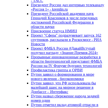
- ТАСС
Президент России дал интервью телеканалу
«Россия 1» - kremlin.ru
Президент Российской академии наук
Геннадий Красников в числе передовых
достижений Российской Федерации в
области науки
Присвоение статуса НМИЦ
Проект "Сфера" подразумевает запуск 162
спутников, рассказали в Роскосмосе - РИА
Новости
Проект ФМБА России #ДавайВступай
получил награду «Знание.Премия-2024»
Прорывные инновационные разработки в
области биотехнологий представит ФМБА
России на IV Форуме будущих технологий
Профилактика гриппа и ОРВИ
Путин заявил о формировании в мире
нового явления - биоэкономики
Путин заявил, что РФ использовала бы
малейший шанс на мирное решение в
Донбассе – Интерфакс
Путин назвал сбережение народа задачей
номер один
Путин отметил вклад атомной отрасли в