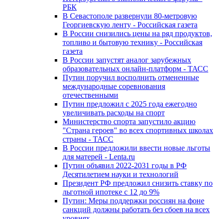
РБК
В Севастополе развернули 80-метровую
Георгиевскую ленту - Российская газета
В России снизились цены на ряд продуктов,
топливо и бытовую технику - Российская
газета
В России запустят аналог зарубежных
образовательных онлайн-платформ - ТАСС
Путин поручил восполнить отмененные
международные соревнования
отечественными
Путин предложил с 2025 года ежегодно
увеличивать расходы на спорт
Министерство спорта запустило акцию
"Страна героев" во всех спортивных школах
страны - ТАСС
В России предложили ввести новые льготы
для матерей - Lenta.ru
Путин объявил 2022-2031 годы в РФ
Десятилетием науки и технологий
Президент РФ предложил снизить ставку по
льготной ипотеке с 12 до 9%
Путин: Меры поддержки россиян на фоне
санкций должны работать без сбоев на всех
уровнях