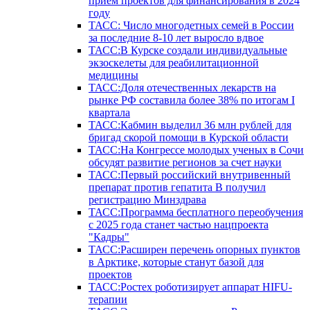
прием проектов для финансирования в 2024
году
ТАСС: Число многодетных семей в России
за последние 8-10 лет выросло вдвое
ТАСС:В Курске создали индивидуальные
экзоскелеты для реабилитационной
медицины
ТАСС:Доля отечественных лекарств на
рынке РФ составила более 38% по итогам I
квартала
ТАСС:Кабмин выделил 36 млн рублей для
бригад скорой помощи в Курской области
ТАСС:На Конгрессе молодых ученых в Сочи
обсудят развитие регионов за счет науки
ТАСС:Первый российский внутривенный
препарат против гепатита В получил
регистрацию Минздрава
ТАСС:Программа бесплатного переобучения
с 2025 года станет частью нацпроекта
"Кадры"
ТАСС:Расширен перечень опорных пунктов
в Арктике, которые станут базой для
проектов
ТАСС:Ростех роботизирует аппарат HIFU-
терапии