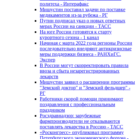
политеха - Интерафакс
Мишустин поставил задачи по поставке
медикаментов из-за рубежа - РГ
Путин подписал указ о новых ответных
мерах России на санкции - ТАСС
На юге России готовятся к старту
курортного сезона - 1 канал
Начиная с марта 2022 года регионы России
последовательно внедряют антикризисные
меры поддержки бизнеса - РАНХиГС.
Экспер
В России могут скорректировать правила
ввоза и сбыта незарегистрированных
лекарств
Мишустин заявил о расширении программы
"Земский доктор" и "Земский фельдшер" -
РГ
Работники скорой помощи принимают
поздравления с профессиональным
праздником
Росздравнадзор: зарубежные
фармпроизводители не отказываются
поставлять лекарства в Россию - ТАСС
«Росконгресс» опубликовал программу
Петербургского экономического форума -