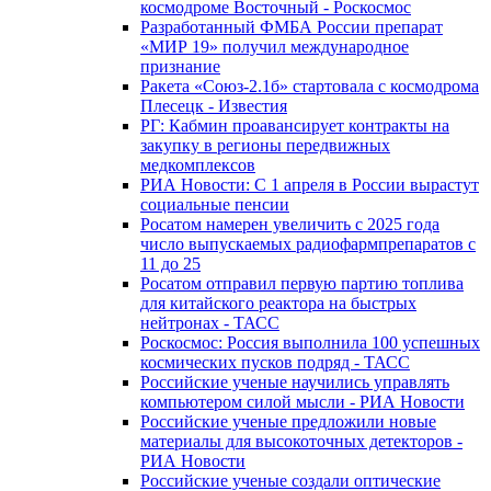
космодроме Восточный - Роскосмос
Разработанный ФМБА России препарат
«МИР 19» получил международное
признание
Ракета «Союз-2.1б» стартовала с космодрома
Плесецк - Известия
РГ: Кабмин проавансирует контракты на
закупку в регионы передвижных
медкомплексов
РИА Новости: С 1 апреля в России вырастут
социальные пенсии
Росатом намерен увеличить с 2025 года
число выпускаемых радиофармпрепаратов с
11 до 25
Росатом отправил первую партию топлива
для китайского реактора на быстрых
нейтронах - ТАСС
Роскосмос: Россия выполнила 100 успешных
космических пусков подряд - ТАСС
Российские ученые научились управлять
компьютером силой мысли - РИА Новости
Российские ученые предложили новые
материалы для высокоточных детекторов -
РИА Новости
Российские ученые создали оптические