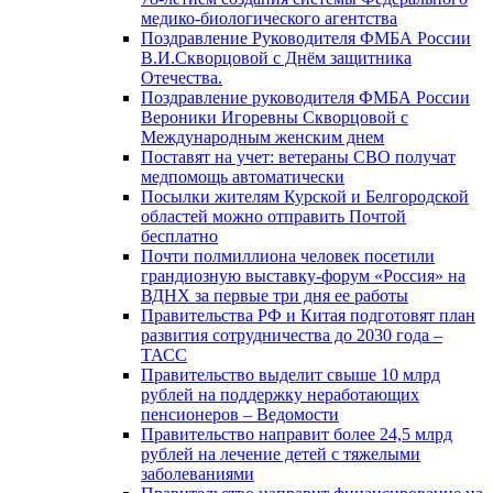
медико-биологического агентства
Поздравление Руководителя ФМБА России
В.И.Скворцовой с Днём защитника
Отечества.
Поздравление руководителя ФМБА России
Вероники Игоревны Скворцовой с
Международным женским днем
Поставят на учет: ветераны СВО получат
медпомощь автоматически
Посылки жителям Курской и Белгородской
областей можно отправить Почтой
бесплатно
Почти полмиллиона человек посетили
грандиозную выставку-форум «Россия» на
ВДНХ за первые три дня ее работы
Правительства РФ и Китая подготовят план
развития сотрудничества до 2030 года –
ТАСС
Правительство выделит свыше 10 млрд
рублей на поддержку неработающих
пенсионеров – Ведомости
Правительство направит более 24,5 млрд
рублей на лечение детей с тяжелыми
заболеваниями