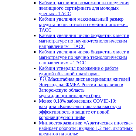
Кабмин расширил возможности получения
жилищного сертификата для молодых
ученых - ТАСС
Кабмин увеличил максимальный размер
кредита по льготной и семейной ипотеке -
ТАСС
Кабмин увеличил число бюджетных мест в
магистратуре по научно-технологическим
направлениям - ТАСС
Кабмин увеличил число бюджетных мест в
магистратуре по научно-технологическим
направлениям – ТАСС
Кабмин утвердил положение о работе
единой облачной платформы
🇷🇺Масштабная диспансеризация жителей
Энергодара: ФМБА России направило в
Запорожскую область
мультидисциплинарную бриг
Менее 0,18% заболевших COVID-19:
вакцина «Конвасэл» показала высокую
эффективность в защите от новой
коронавирусной инфе
Минвостокразвития: «Арктическая ипотека»
набирает обороты: выдано 1,2 тыс. льготных
кредитов на жилье