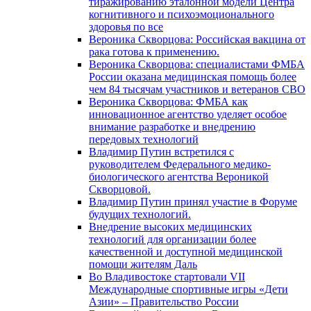
тиражированию эталонной модели Центра
когнитивного и психоэмоционального
здоровья по все
Вероника Скворцова: Российская вакцина от
рака готова к применению.
Вероника Скворцова: специалистами ФМБА
России оказана медицинская помощь более
чем 84 тысячам участников и ветеранов СВО
Вероника Скворцова: ФМБА как
инновационное агентство уделяет особое
внимание разработке и внедрению
передовых технологий
Владимир Путин встретился с
руководителем Федерального медико-
биологического агентства Вероникой
Скворцовой.
Владимир Путин принял участие в Форуме
будущих технологий.
Внедрение высоких медицинских
технологий для организации более
качественной и доступной медицинской
помощи жителям Даль
Во Владивостоке стартовали VII
Международные спортивные игры «Дети
Азии» – Правительство России