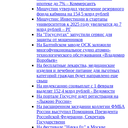
ипотеке до 7% – Коммерсантъ
Мишустин утвердил увеличение резервного
фонда кабмина на 154,5 млрд рублей
Мишустин: Инвестиции в стартапы
университетов к 2025 году увеличатся до 7
млрд рублей – РГ
На "Госуслугах" запустили сервис для
защиты от мошенников
На Балтийском заводе ОСК заложили
многофункциональное судно атомно-
технологического обслуживания «Владимир
Воробьев»
На бесплатные лекарства, медицинские
изделия и лечебное питание для льготных
категорий граждан будет направлено еще
свыш
На индексацию соцвыплат с 1 февраля
выделят 152,4 млрд рублей - Ведомости
На портале Госуслуг идет регистрация на
«Лыжню России»
На расширенном заседании коллегии ФМБА
России выступил Помощник Президента
Российской Федерации, Секретарь
Государственн
На фестивале "Наука 0+" в Москве