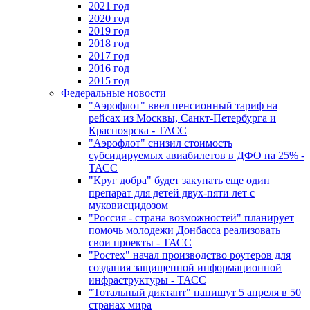
2021 год
2020 год
2019 год
2018 год
2017 год
2016 год
2015 год
Федеральные новости
"Аэрофлот" ввел пенсионный тариф на
рейсах из Москвы, Санкт-Петербурга и
Красноярска - ТАСС
"Аэрофлот" снизил стоимость
субсидируемых авиабилетов в ДФО на 25% -
ТАСС
"Круг добра" будет закупать еще один
препарат для детей двух-пяти лет с
муковисцидозом
"Россия - страна возможностей" планирует
помочь молодежи Донбасса реализовать
свои проекты - ТАСС
"Ростех" начал производство роутеров для
создания защищенной информационной
инфраструктуры - ТАСС
"Тотальный диктант" напишут 5 апреля в 50
странах мира