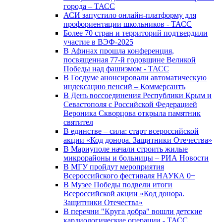
города – ТАСС
АСИ запустило онлайн-платформу для
профориентации школьников - ТАСС
Более 70 стран и территорий подтвердили
участие в ВЭФ-2025
В Афинах прошла конференция,
посвященная 77-й годовщине Великой
Победы над фашизмом - ТАСС
В Госдуме анонсировали автоматическую
индексацию пенсий – Коммерсантъ
В День воссоединения Республики Крым и
Севастополя с Российской Федерацией
Вероника Скворцова открыла памятник
святител
В единстве – сила: старт всероссийской
акции «Код донора. Защитники Отечества»
В Мариуполе начали строить жилые
микрорайоны и больницы – РИА Новости
В МГУ пройдут мероприятия
Всероссийского фестиваля НАУКА 0+
В Музее Победы подвели итоги
Всероссийской акции «Код донора.
Защитники Отечества»
В перечни "Круга добра" вошли детские
кардиологические операции - ТАСС