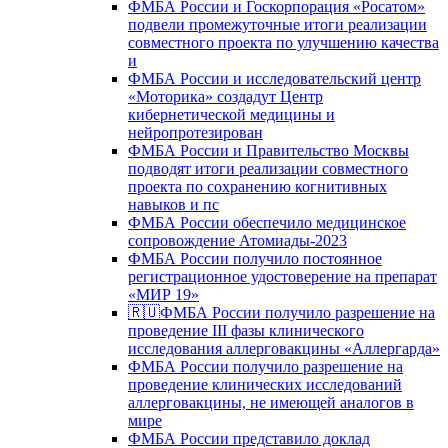
ФМБА России и Госкорпорация «Росатом»
подвели промежуточные итоги реализации
совместного проекта по улучшению качества
и
ФМБА России и исследовательский центр
«Моторика» создадут Центр
кибернетической медицины и
нейропротезирован
ФМБА России и Правительство Москвы
подводят итоги реализации совместного
проекта по сохранению когнитивных
навыков и пс
ФМБА России обеспечило медицинское
сопровождение Атомиады-2023
ФМБА России получило постоянное
регистрационное удостоверение на препарат
«МИР 19»
🇷🇺ФМБА России получило разрешение на
проведение III фазы клинического
исследования аллерговакцины «Аллергарда»
ФМБА России получило разрешение на
проведение клинических исследований
аллерговакцины, не имеющей аналогов в
мире
ФМБА России представило доклад