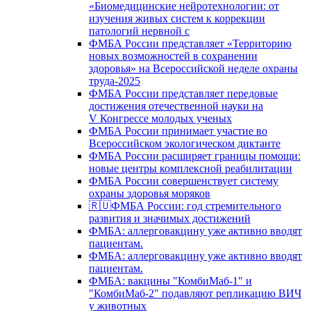
«Биомедицинские нейротехнологии: от
изучения живых систем к коррекции
патологий нервной с
ФМБА России представляет «Территорию
новых возможностей в сохранении
здоровья» на Всероссийской неделе охраны
труда-2025
ФМБА России представляет передовые
достижения отечественной науки на
V Конгрессе молодых ученых
ФМБА России принимает участие во
Всероссийском экологическом диктанте
ФМБА России расширяет границы помощи:
новые центры комплексной реабилитации
ФМБА России совершенствует систему
охраны здоровья моряков
🇷🇺ФМБА России: год стремительного
развития и значимых достижений
ФМБА: аллерговакцину уже активно вводят
пациентам.
ФМБА: аллерговакцину уже активно вводят
пациентам.
ФМБА: вакцины "КомбиМаб-1" и
"КомбиМаб-2" подавляют репликацию ВИЧ
у животных