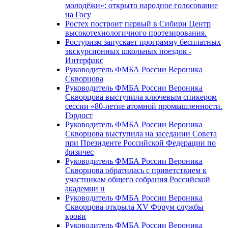
молодёжи»: открыто народное голосование
на Госу
Ростех построит первый в Сибири Центр
высокотехнологичного протезирования.
Ростуризм запускает программу бесплатных
экскурсионных школьных поездок -
Интерфакс
Руководитель ФМБА России Вероника
Скворцова
Руководитель ФМБА России Вероника
Скворцова выступила ключевым спикером
сессии «80-летие атомной промышленности.
Гордост
Руководитель ФМБА России Вероника
Скворцова выступила на заседании Совета
при Президенте Российской Федерации по
физичес
Руководитель ФМБА России Вероника
Скворцова обратилась с приветствием к
участникам общего собрания Российской
академии н
Руководитель ФМБА России Вероника
Скворцова открыла XV Форум службы
крови
Руководитель ФМБА России Вероника