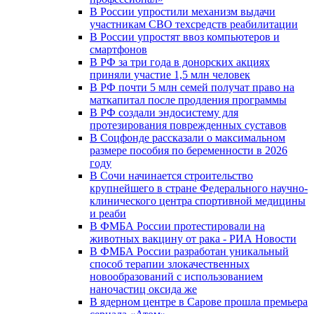
В России упростили механизм выдачи
участникам СВО техсредств реабилитации
В России упростят ввоз компьютеров и
смартфонов
В РФ за три года в донорских акциях
приняли участие 1,5 млн человек
В РФ почти 5 млн семей получат право на
маткапитал после продления программы
В РФ создали эндосистему для
протезирования поврежденных суставов
В Соцфонде рассказали о максимальном
размере пособия по беременности в 2026
году
В Сочи начинается строительство
крупнейшего в стране Федерального научно-
клинического центра спортивной медицины
и реаби
В ФМБА России протестировали на
животных вакцину от рака - РИА Новости
В ФМБА России разработан уникальный
способ терапии злокачественных
новообразований с использованием
наночастиц оксида же
В ядерном центре в Сарове прошла премьера