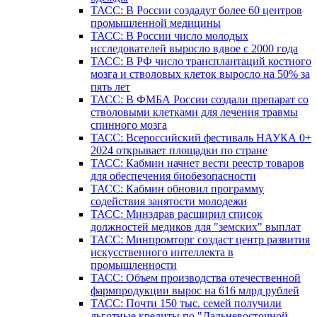
ТАСС: В России создадут более 60 центров
промышленной медицины
ТАСС: В России число молодых
исследователей выросло вдвое с 2000 года
ТАСС: В РФ число трансплантаций костного
мозга и стволовых клеток выросло на 50% за
пять лет
ТАСС: В ФМБА России создали препарат со
стволовыми клетками для лечения травмы
спинного мозга
ТАСС: Всероссийский фестиваль НАУКА 0+
2024 открывает площадки по стране
ТАСС: Кабмин начнет вести реестр товаров
для обеспечения биобезопасности
ТАСС: Кабмин обновил программу
содействия занятости молодежи
ТАСС: Минздрав расширил список
должностей медиков для "земских" выплат
ТАСС: Минпромторг создаст центр развития
искусственного интеллекта в
промышленности
ТАСС: Объем производства отечественной
фармпродукции вырос на 616 млрд рублей
ТАСС: Почти 150 тыс. семей получили
льготные кредиты по "Дальневосточной