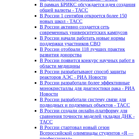
В рамках БРИКС обсуждается идея создания
общей валюты - ТАСС
В России 1 сентября откроется более 150
новых школ - ТАСС
В России активно создается сеть
современных университетских кампусов
В России начали работать новые нормы
поддержки участников СВО
В России отобрали 118 лучших практик
развития донорства
В России появится конкурс научных работ в
области медицины
В России разрабатывают способ защиты
реакторов АЭС - РИА Новости
В России разработали более эффективные
монокристаллы для диагностики рака - РИА
Новости
В России разработали систему связи для
подводных и подземных объектов - ТАСС
В России создали онлайн-платформу для
сравнения точности моделей укладки ДНК -
ТАСС
В России стартовал новый сезон
Всероссийской олимпиады студентов «Я —
профессионал»