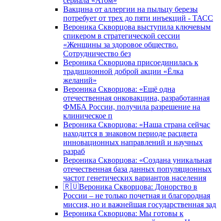
сериала «Атом»
Вакцина от аллергии на пыльцу березы
потребует от трех до пяти инъекций - ТАСС
Вероника Скворцова выступила ключевым
спикером в стратегической сессии
«Женщины за здоровое общество.
Сотрудничество без
Вероника Скворцова присоединилась к
традиционной доброй акции «Ёлка
желаний»
Вероника Скворцова: «Ещё одна
отечественная онковакцина, разработанная
ФМБА России, получила разрешение на
клиническое п
Вероника Скворцова: «Наша страна сейчас
находится в знаковом периоде расцвета
инновационных направлений и научных
разраб
Вероника Скворцова: «Создана уникальная
отечественная база данных популяционных
частот генетических вариантов населения
🇷🇺Вероника Скворцова: Донорство в
России – не только почетная и благородная
миссия, но и важнейшая государственная зад
Вероника Скворцова: Мы готовы к