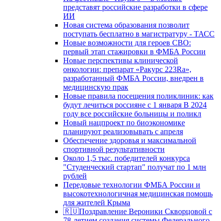
представят российские разработки в сфере
ИИ
Новая система образования позволит
поступать бесплатно в магистратуру - ТАСС
Новые возможности для героев СВО:
первый этап стажировки в ФМБА России
Новые перспективы клинической
онкологии: препарат «Ракурс 223Ra»,
разработанный ФМБА России, внедрен в
медицинскую прак
Новые правила посещения поликлиник: как
будут лечиться россияне с 1 января В 2024
году все российские больницы и поликл
Новый нацпроект по биоэкономике
планируют реализовывать с апреля
Обеспечение здоровья и максимальной
спортивной результативности
Около 1,5 тыс. победителей конкурса
"Студенческий стартап" получат по 1 млн
рублей
Передовые технологии ФМБА России и
высокотехнологичная медицинская помощь
для жителей Крыма
🇷🇺Поздравление Вероники Скворцовой с
78-летием создания системы Федерального