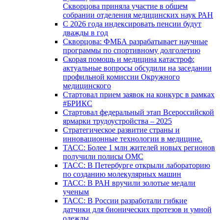
Скворцова приняла участие в общем
собрании отделения медицинских наук РАН
С 2026 года индексировать пенсии будут
дважды в год
Скворцова: ФМБА разрабатывает научные
программы по спортивному долголетию
Скорая помощь и медицина катастроф:
актуальные вопросы обсудили на заседании
профильной комиссии Окружного
медицинского
Стартовал прием заявок на конкурс в рамках
#БРИКС
Стартовал федеральный этап Всероссийской
ярмарки трудоустройства – 2025
Стратегическое развитие страны и
инновационные технологии в медицине.
ТАСС: Более 1 млн жителей новых регионов
получили полисы ОМС
ТАСС: В Петербурге открыли лабораторию
по созданию молекулярных машин
ТАСС: В РАН вручили золотые медали
ученым
ТАСС: В России разработали гибкие
датчики для бионических протезов и умной
одежды