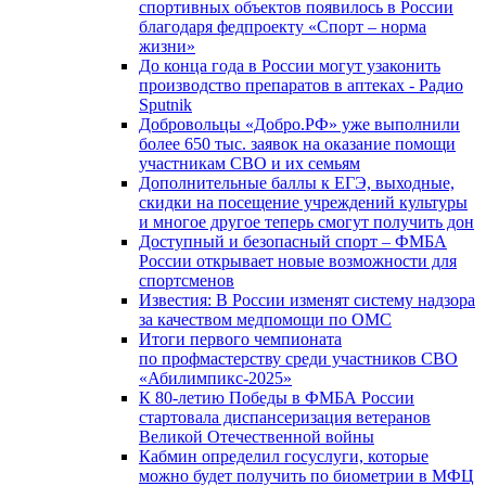
спортивных объектов появилось в России
благодаря федпроекту «Спорт – норма
жизни»
До конца года в России могут узаконить
производство препаратов в аптеках - Радио
Sputnik
Добровольцы «Добро.РФ» уже выполнили
более 650 тыс. заявок на оказание помощи
участникам СВО и их семьям
Дополнительные баллы к ЕГЭ, выходные,
скидки на посещение учреждений культуры
и многое другое теперь смогут получить дон
Доступный и безопасный спорт – ФМБА
России открывает новые возможности для
спортсменов
Известия: В России изменят систему надзора
за качеством медпомощи по ОМС
Итоги первого чемпионата
по профмастерству среди участников СВО
«Абилимпикс-2025»
К 80-летию Победы в ФМБА России
стартовала диспансеризация ветеранов
Великой Отечественной войны
Кабмин определил госуслуги, которые
можно будет получить по биометрии в МФЦ