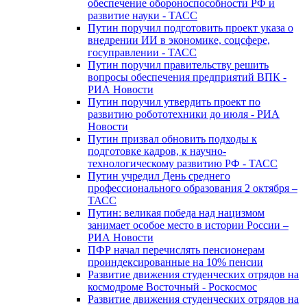
обеспечение обороноспособности РФ и
развитие науки - ТАСС
Путин поручил подготовить проект указа о
внедрении ИИ в экономике, соцсфере,
госуправлении - ТАСС
Путин поручил правительству решить
вопросы обеспечения предприятий ВПК -
РИА Новости
Путин поручил утвердить проект по
развитию робототехники до июля - РИА
Новости
Путин призвал обновить подходы к
подготовке кадров, к научно-
технологическому развитию РФ - ТАСС
Путин учредил День среднего
профессионального образования 2 октября –
ТАСС
Путин: великая победа над нацизмом
занимает особое место в истории России –
РИА Новости
ПФР начал перечислять пенсионерам
проиндексированные на 10% пенсии
Развитие движения студенческих отрядов на
космодроме Восточный - Роскосмос
Развитие движения студенческих отрядов на