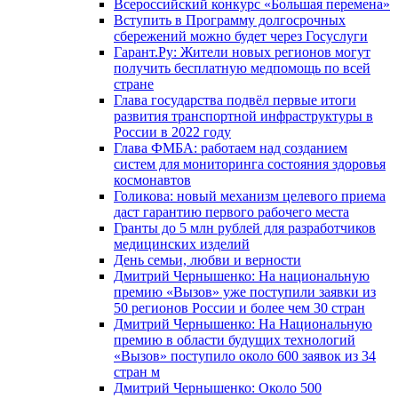
Всероссийский конкурс «Большая перемена»
Вступить в Программу долгосрочных
сбережений можно будет через Госуслуги
Гарант.Ру: Жители новых регионов могут
получить бесплатную медпомощь по всей
стране
Глава государства подвёл первые итоги
развития транспортной инфраструктуры в
России в 2022 году
Глава ФМБА: работаем над созданием
систем для мониторинга состояния здоровья
космонавтов
Голикова: новый механизм целевого приема
даст гарантию первого рабочего места
Гранты до 5 млн рублей для разработчиков
медицинских изделий
День семьи, любви и верности
Дмитрий Чернышенко: На национальную
премию «Вызов» уже поступили заявки из
50 регионов России и более чем 30 стран
Дмитрий Чернышенко: На Национальную
премию в области будущих технологий
«Вызов» поступило около 600 заявок из 34
стран м
Дмитрий Чернышенко: Около 500