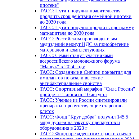
ипотеке"
ТАСС: Путин поручил правительству
продлить срок действия семейной ипотеки
до 2030 года
ТАСС: Путин поручил продлить программу
маткапитала до 2030 года
ТАСС: Российским производителям
медизделий вернут НДС за приобретение
материалов и комплектующих
ТАСС: Семьи станут участниками
всероссийского молодежного форума
"Машук" в 2024 году
ТАСС: Созданные в Сибири покрытия для
имплантов показали высокие
антибактериальные свойства
ТАСС: Спортивный марафон "Сила России"
пройдет с 1 июня по 10 августа
ТАСС: Ученые из России синтезировали
препараты, препятствующие старению
клеток
ТАСС: Фонд "Круг добра" получил 145,5
млрд рублей на закупку препаратов и
оборудования в 2023 г
ТАСС: Фонд президентских грантов начал