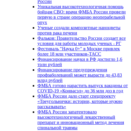
России
Уникальная высокотехнологичная помощь
бойцам СВО: врачи ФМБА России провели
первую в стране операцию неоперабельной
опух
Ученые создали композитные наноцветы
против рака печени
Фальков: Правительство России создает все
условия для работы молодых ученых - РГ
Фестиваль "Наука 0+" в Москве привлек
более 18 млн участников-ТАСС
Финансирование науки в РФ достигло 1,6
трлн рублей
Финансирование предупреждения
профзаболеваний может вырасти до 43,83
млрд рублей
ФМБА готово нарастить выпуск вакцины от
COVID-19 «Конвасэл» до 36 млн доз в год
ФМБА России дало старт спецпроекту
«Треугольнички: истории, которые нужно
рассказывать»
ФМБА России запатентовало
высокотехнологичный лекарственный
препарат и инновационный метод лечения
спинальной травмы