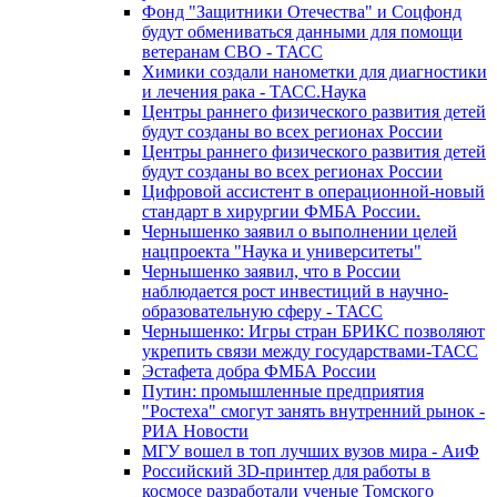
Фонд "Защитники Отечества" и Соцфонд
будут обмениваться данными для помощи
ветеранам СВО - ТАСС
Химики создали нанометки для диагностики
и лечения рака - ТАСС.Наука
Центры раннего физического развития детей
будут созданы во всех регионах России
Центры раннего физического развития детей
будут созданы во всех регионах России
Цифровой ассистент в операционной-новый
стандарт в хирургии ФМБА России.
Чернышенко заявил о выполнении целей
нацпроекта "Наука и университеты"
Чернышенко заявил, что в России
наблюдается рост инвестиций в научно-
образовательную сферу - ТАСС
Чернышенко: Игры стран БРИКС позволяют
укрепить связи между государствами-ТАСС
Эстафета добра ФМБА России
Путин: промышленные предприятия
"Ростеха" смогут занять внутренний рынок -
РИА Новости
МГУ вошел в топ лучших вузов мира - АиФ
Российский 3D-принтер для работы в
космосе разработали ученые Томского