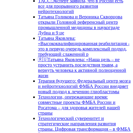
ТАСС:Эксперт заявила, что в России есть
все для прорывного развития
нейротехнологий
Татьяна Голикова и Вероника Скворцова
открыли Головной референсный центр
промышленной медицины в наукограде
Дубна и 9 це
Татьяна Яковлева:
«Высококвалифицированная реабилитация -
это в первую очередь комплексный подход,
требующий слаженной р
🇷🇺Татьяна Яковлева: «Наша цель – не
просто устранить последствия травм, а
вернуть человека к активной полноценной
жизн
Терапия будущего: Федеральный центр мозга
и нейротехнологий ФМБА России внедряет
новый подход к лечению глиобластомы
Технологии, опережающие время:
совместные проекты ФМБА России и
Росатома – для здоровья жителей нашей
страны
Технологический суверенитет и
стратегические направления развития
страны. Цифровая трансформация – в ФМБА