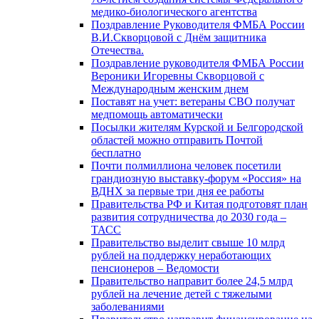
медико-биологического агентства
Поздравление Руководителя ФМБА России
В.И.Скворцовой с Днём защитника
Отечества.
Поздравление руководителя ФМБА России
Вероники Игоревны Скворцовой с
Международным женским днем
Поставят на учет: ветераны СВО получат
медпомощь автоматически
Посылки жителям Курской и Белгородской
областей можно отправить Почтой
бесплатно
Почти полмиллиона человек посетили
грандиозную выставку-форум «Россия» на
ВДНХ за первые три дня ее работы
Правительства РФ и Китая подготовят план
развития сотрудничества до 2030 года –
ТАСС
Правительство выделит свыше 10 млрд
рублей на поддержку неработающих
пенсионеров – Ведомости
Правительство направит более 24,5 млрд
рублей на лечение детей с тяжелыми
заболеваниями