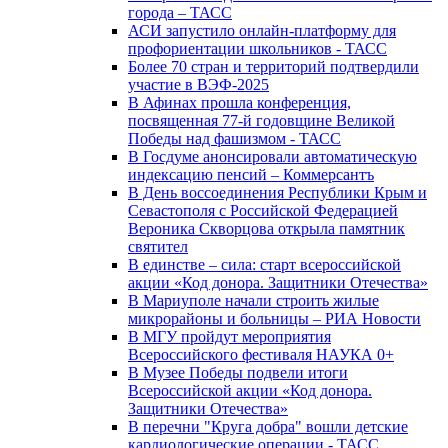
города – ТАСС
АСИ запустило онлайн-платформу для
профориентации школьников - ТАСС
Более 70 стран и территорий подтвердили
участие в ВЭФ-2025
В Афинах прошла конференция,
посвященная 77-й годовщине Великой
Победы над фашизмом - ТАСС
В Госдуме анонсировали автоматическую
индексацию пенсий – Коммерсантъ
В День воссоединения Республики Крым и
Севастополя с Российской Федерацией
Вероника Скворцова открыла памятник
святител
В единстве – сила: старт всероссийской
акции «Код донора. Защитники Отечества»
В Мариуполе начали строить жилые
микрорайоны и больницы – РИА Новости
В МГУ пройдут мероприятия
Всероссийского фестиваля НАУКА 0+
В Музее Победы подвели итоги
Всероссийской акции «Код донора.
Защитники Отечества»
В перечни "Круга добра" вошли детские
кардиологические операции - ТАСС