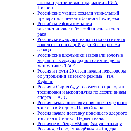
волокна, устойчивые к радиации - РИА
Новости
Российские ученые создали уникальный
препарат для лечения болезни Бехтерева
Российские фармкомпании
зарегистрировали более 40 препаратов от
рака
Российские хирурги нашли способ снизить
количество операций у детей с пороками
сердца
Российские школьники завоевали золотые
медали на международной олимпиаде по
математике - ТАСС
Россия и почти 20 стран начали переговоры
об упрощении визового режима – ИА
Regnum
Россия и Сирия будут совместно проводить
тренировки и мероприятия по десяти видам
спорта - ТАСС
Россия начала поставку новейшего ядерного
топлива в Индию - Первый канал
Россия начала поставку новейшего ядерного
топлива в Индию - Первый канал
Россияне выберут «Молодёжную столицу
России», «Город молодёжи» и «Лидера