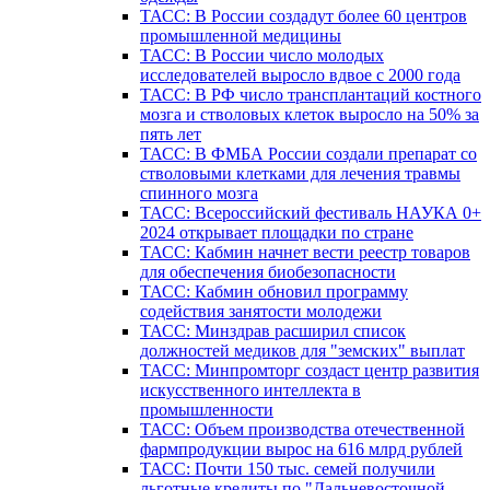
ТАСС: В России создадут более 60 центров
промышленной медицины
ТАСС: В России число молодых
исследователей выросло вдвое с 2000 года
ТАСС: В РФ число трансплантаций костного
мозга и стволовых клеток выросло на 50% за
пять лет
ТАСС: В ФМБА России создали препарат со
стволовыми клетками для лечения травмы
спинного мозга
ТАСС: Всероссийский фестиваль НАУКА 0+
2024 открывает площадки по стране
ТАСС: Кабмин начнет вести реестр товаров
для обеспечения биобезопасности
ТАСС: Кабмин обновил программу
содействия занятости молодежи
ТАСС: Минздрав расширил список
должностей медиков для "земских" выплат
ТАСС: Минпромторг создаст центр развития
искусственного интеллекта в
промышленности
ТАСС: Объем производства отечественной
фармпродукции вырос на 616 млрд рублей
ТАСС: Почти 150 тыс. семей получили
льготные кредиты по "Дальневосточной