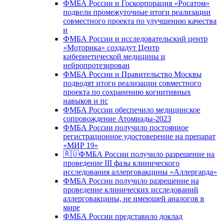
ФМБА России и Госкорпорация «Росатом»
подвели промежуточные итоги реализации
совместного проекта по улучшению качества
и
ФМБА России и исследовательский центр
«Моторика» создадут Центр
кибернетической медицины и
нейропротезирован
ФМБА России и Правительство Москвы
подводят итоги реализации совместного
проекта по сохранению когнитивных
навыков и пс
ФМБА России обеспечило медицинское
сопровождение Атомиады-2023
ФМБА России получило постоянное
регистрационное удостоверение на препарат
«МИР 19»
🇷🇺ФМБА России получило разрешение на
проведение III фазы клинического
исследования аллерговакцины «Аллергарда»
ФМБА России получило разрешение на
проведение клинических исследований
аллерговакцины, не имеющей аналогов в
мире
ФМБА России представило доклад