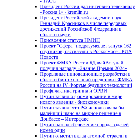
- ТАСС
Президент России дал интервью телеканалу
«Россия 1» - kremlin.ru
Президент Российской академии наук
Геннадий Красников в числе передовых
достижений Российской Федерации в
области науки
Присвоение статуса НМИЦ
Проект "Сфера" подразумевает запуск 162
спутников, рассказали в Роскосмосе - РИА
Новости
Проект ФМБА России #ДавайВступай
получил награду «Знание.Премия-2024»
Прорывные инновационные разработки в
области биотехнологий представит ФМБА
России на IV Форуме будущих технологий
Профилактика гриппа и ОРВИ
Путин заявил о формировании в мире
нового явления - биоэкономики
Путин заявил, что РФ использовала бы
малейший шанс на мирное решение в
Донбассе – Интерфакс
Путин назвал сбережение народа задачей
номер один
Путин отметил вклад атомной отрасли в