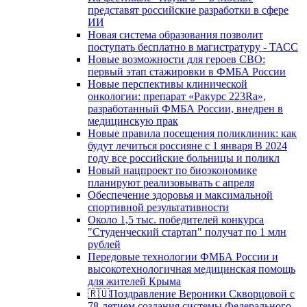
представят российские разработки в сфере
ИИ
Новая система образования позволит
поступать бесплатно в магистратуру - ТАСС
Новые возможности для героев СВО:
первый этап стажировки в ФМБА России
Новые перспективы клинической
онкологии: препарат «Ракурс 223Ra»,
разработанный ФМБА России, внедрен в
медицинскую прак
Новые правила посещения поликлиник: как
будут лечиться россияне с 1 января В 2024
году все российские больницы и поликл
Новый нацпроект по биоэкономике
планируют реализовывать с апреля
Обеспечение здоровья и максимальной
спортивной результативности
Около 1,5 тыс. победителей конкурса
"Студенческий стартап" получат по 1 млн
рублей
Передовые технологии ФМБА России и
высокотехнологичная медицинская помощь
для жителей Крыма
🇷🇺Поздравление Вероники Скворцовой с
78-летием создания системы Федерального