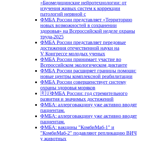
«Биомедицинские нейротехнологии: от
изучения живых систем к коррекции
патологий нервной с
ФМБА России представляет «Территорию
новых возможностей в сохранении
здоровья» на Всероссийской неделе охраны
труда-2025
ФМБА России представляет передовые
достижения отечественной науки на
V Конгрессе молодых ученых
ФМБА России принимает участие во
Всероссийском экологическом диктанте
ФМБА России расширяет границы помощи:
новые центры комплексной реабилитации
ФМБА России совершенствует систему
охраны здоровья моряков
🇷🇺ФМБА России: год стремительного
развития и значимых достижений
ФМБА: аллерговакцину уже активно вводят
пациентам.
ФМБА: аллерговакцину уже активно вводят
пациентам.
ФМБА: вакцины "КомбиМаб-1" и
"КомбиМаб-2" подавляют репликацию ВИЧ
у животных