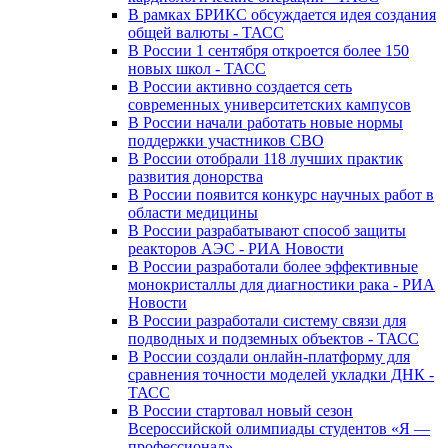
В рамках БРИКС обсуждается идея создания
общей валюты - ТАСС
В России 1 сентября откроется более 150
новых школ - ТАСС
В России активно создается сеть
современных университетских кампусов
В России начали работать новые нормы
поддержки участников СВО
В России отобрали 118 лучших практик
развития донорства
В России появится конкурс научных работ в
области медицины
В России разрабатывают способ защиты
реакторов АЭС - РИА Новости
В России разработали более эффективные
монокристаллы для диагностики рака - РИА
Новости
В России разработали систему связи для
подводных и подземных объектов - ТАСС
В России создали онлайн-платформу для
сравнения точности моделей укладки ДНК -
ТАСС
В России стартовал новый сезон
Всероссийской олимпиады студентов «Я —
профессионал»