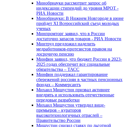
Минобрнауки рассмотрит запрос об
индексации стипендий до уровня МРОТ -
РИА Новости
Минобрнауки: В Нижнем Новгороде в июне
пройдет XI Всероссийский съезд молодых
ученых
Минпромторг заявил, что в России
достаточно запасов товаров - РИА Новости
Минтруд предложил наделить
медработников-протезистов правом на
досрочную пенсию
Минфин заявил, что бюджет России в 2023-
2025 годах обеспечит все социальные
обязательства – ТАСС
Минфин поддержал гарантирование
сбережений россиян в частных пенсионных
фондах – Коммерсантъ
Михаил Мишустин призвал активнее
внедрять и использовать отечественные
передовые разработки
Михаил Мишустин утвердил вице-
премьеров – кураторов
высокотехнологичных отраслей –
Правительство России
Мишустин снизил ставку по льготной