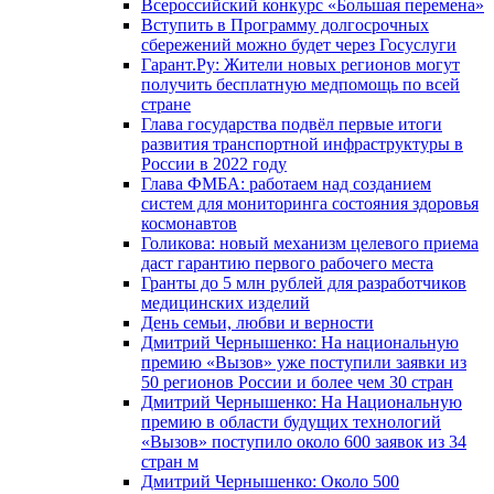
Всероссийский конкурс «Большая перемена»
Вступить в Программу долгосрочных
сбережений можно будет через Госуслуги
Гарант.Ру: Жители новых регионов могут
получить бесплатную медпомощь по всей
стране
Глава государства подвёл первые итоги
развития транспортной инфраструктуры в
России в 2022 году
Глава ФМБА: работаем над созданием
систем для мониторинга состояния здоровья
космонавтов
Голикова: новый механизм целевого приема
даст гарантию первого рабочего места
Гранты до 5 млн рублей для разработчиков
медицинских изделий
День семьи, любви и верности
Дмитрий Чернышенко: На национальную
премию «Вызов» уже поступили заявки из
50 регионов России и более чем 30 стран
Дмитрий Чернышенко: На Национальную
премию в области будущих технологий
«Вызов» поступило около 600 заявок из 34
стран м
Дмитрий Чернышенко: Около 500