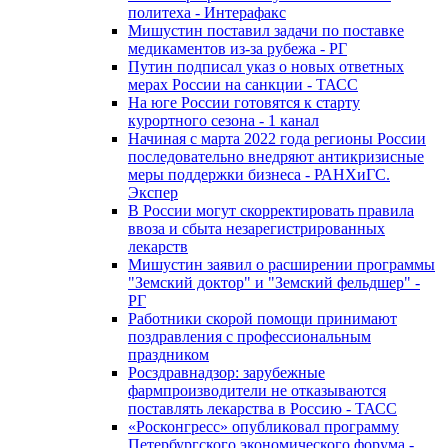
политеха - Интерафакс
Мишустин поставил задачи по поставке
медикаментов из-за рубежа - РГ
Путин подписал указ о новых ответных
мерах России на санкции - ТАСС
На юге России готовятся к старту
курортного сезона - 1 канал
Начиная с марта 2022 года регионы России
последовательно внедряют антикризисные
меры поддержки бизнеса - РАНХиГС.
Экспер
В России могут скорректировать правила
ввоза и сбыта незарегистрированных
лекарств
Мишустин заявил о расширении программы
"Земский доктор" и "Земский фельдшер" -
РГ
Работники скорой помощи принимают
поздравления с профессиональным
праздником
Росздравнадзор: зарубежные
фармпроизводители не отказываются
поставлять лекарства в Россию - ТАСС
«Росконгресс» опубликовал программу
Петербургского экономического форума -