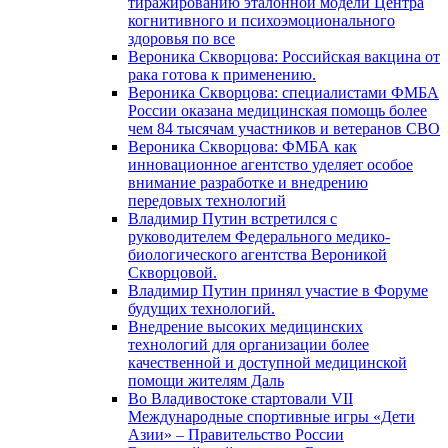
тиражированию эталонной модели Центра
когнитивного и психоэмоционального
здоровья по все
Вероника Скворцова: Российская вакцина от
рака готова к применению.
Вероника Скворцова: специалистами ФМБА
России оказана медицинская помощь более
чем 84 тысячам участников и ветеранов СВО
Вероника Скворцова: ФМБА как
инновационное агентство уделяет особое
внимание разработке и внедрению
передовых технологий
Владимир Путин встретился с
руководителем Федерального медико-
биологического агентства Вероникой
Скворцовой.
Владимир Путин принял участие в Форуме
будущих технологий.
Внедрение высоких медицинских
технологий для организации более
качественной и доступной медицинской
помощи жителям Даль
Во Владивостоке стартовали VII
Международные спортивные игры «Дети
Азии» – Правительство России