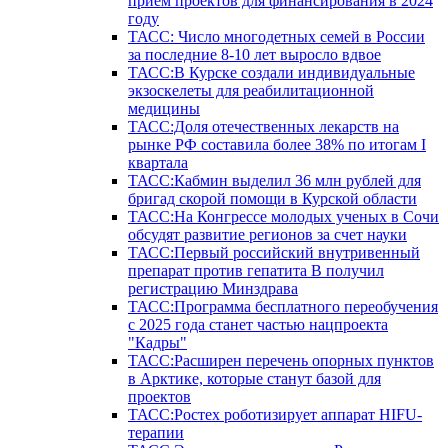
прием проектов для финансирования в 2024
году
ТАСС: Число многодетных семей в России
за последние 8-10 лет выросло вдвое
ТАСС:В Курске создали индивидуальные
экзоскелеты для реабилитационной
медицины
ТАСС:Доля отечественных лекарств на
рынке РФ составила более 38% по итогам I
квартала
ТАСС:Кабмин выделил 36 млн рублей для
бригад скорой помощи в Курской области
ТАСС:На Конгрессе молодых ученых в Сочи
обсудят развитие регионов за счет науки
ТАСС:Первый российский внутривенный
препарат против гепатита В получил
регистрацию Минздрава
ТАСС:Программа бесплатного переобучения
с 2025 года станет частью нацпроекта
"Кадры"
ТАСС:Расширен перечень опорных пунктов
в Арктике, которые станут базой для
проектов
ТАСС:Ростех роботизирует аппарат HIFU-
терапии