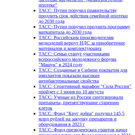
ипотеке"
ТАСС: Путин поручил правительству
продлить срок действия семейной ипотеки
до 2030 года
ТАСС: Путин поручил продлить программу
маткапитала до 2030 года
ТАСС: Российским производителям
медизделий вернут НДС за приобретение
материалов и комплектующих
ТАСС: Семьи станут участниками
всероссийского молодежного форума
"Машук" в 2024 году
ТАСС: Созданные в Сибири покрытия для
имплантов показали высокие
антибактериальные свойства
ТАСС: Спортивный марафон "Сила России"
пройдет с 1 июня по 10 августа
ТАСС: Ученые из России синтезировали
препараты, препятствующие старению
клеток
ТАСС: Фонд "Круг добра" получил 145,5
млрд рублей на закупку препаратов и
оборудования в 2023 г
ТАСС: Фонд президентских грантов начал