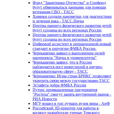
Фонд "Защитники Отечества" и Соцфонд
будут обмениваться данными для помощи
ветеранам СВО - ТАСС
Химики создали нанометки для диагностики
и лечения рака - ТАСС.Наука
Центры раннего физического развития детей
будут созданы во всех регионах России
Центры раннего физического развития детей
будут созданы во всех регионах России
Цифровой ассистент в операционной-новый
стандарт в хирургии ФМБА России.
Чернышенко заявил о выполнении целей
нацпроекта "Наука и университеты"
Чернышенко заявил, что в России
наблюдается рост инвестиций в научно-
образовательную сферу - ТАСС
Чернышенко: Игры стран БРИКС позволяют
укрепить связи между государствами-ТАСС
Эстафета добра ФМБА России
Путин: промышленные предприятия
"Ростеха" смогут занять внутренний рынок -
РИА Новости
МГУ вошел в топ лучших вузов мира - АиФ
Российский 3D-принтер для работы в
космосе разработали ученые Томского