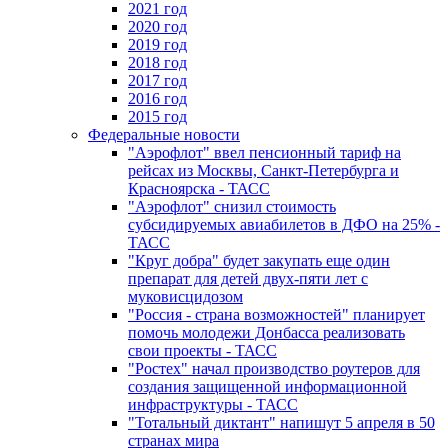
2021 год
2020 год
2019 год
2018 год
2017 год
2016 год
2015 год
Федеральные новости
"Аэрофлот" ввел пенсионный тариф на
рейсах из Москвы, Санкт-Петербурга и
Красноярска - ТАСС
"Аэрофлот" снизил стоимость
субсидируемых авиабилетов в ДФО на 25% -
ТАСС
"Круг добра" будет закупать еще один
препарат для детей двух-пяти лет с
муковисцидозом
"Россия - страна возможностей" планирует
помочь молодежи Донбасса реализовать
свои проекты - ТАСС
"Ростех" начал производство роутеров для
создания защищенной информационной
инфраструктуры - ТАСС
"Тотальный диктант" напишут 5 апреля в 50
странах мира