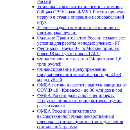
России
Уникальная высокотехнологичная помощь
бойцам СВО: врачи ФМБА России провели
первую в стране операцию неоперабельной
опух
Ученые создали композитные наноцветы
против рака печени
Фальков: Правительство России создает все
условия для работы молодых ученых - РГ
Фестиваль "Наука 0+" в Москве привлек
более 18 млн участников-ТАСС
Финансирование науки в РФ достигло 1,6
трлн рублей
Финансирование предупреждения
профзаболеваний может вырасти до 43,83
млрд рублей
ФМБА готово нарастить выпуск вакцины от
COVID-19 «Конвасэл» до 36 млн доз в год
ФМБА России дало старт спецпроекту
«Треугольнички: истории, которые нужно
рассказывать»
ФМБА России запатентовало
высокотехнологичный лекарственный
препарат и инновационный метод лечения
спинальной травмы