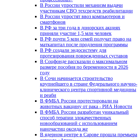
В России упростили механизм выдачи
участникам СВО техсредств реабилитации
В России упростят ввоз компьютеров и
смартфонов
В РФ за три года в донорских акциях
приняли участие 1,5 млн человек
В РФ почти 5 млн семей получат право на
маткапитал после продления программы
В РФ создали эндосистему для
протезирования поврежденных суставов
В Соцфонде рассказали о максимальном
размере пособия по беременности в 2026
году
В Сочи начинается строительство
крупнейшего в стране Федерального научно-
клинического центра спортивной медицины
и реаби
В ФМБА России протестировали на
животных вакцину от рака - РИА Новости
В ФМБА России разработан уникальный
способ терапии злокачественных
новообразований с использованием
наночастиц оксида же
В ядерном центре в Сарове прошла премьера