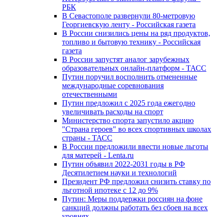
РБК
В Севастополе развернули 80-метровую
Георгиевскую ленту - Российская газета
В России снизились цены на ряд продуктов,
топливо и бытовую технику - Российская
газета
В России запустят аналог зарубежных
образовательных онлайн-платформ - ТАСС
Путин поручил восполнить отмененные
международные соревнования
отечественными
Путин предложил с 2025 года ежегодно
увеличивать расходы на спорт
Министерство спорта запустило акцию
"Страна героев" во всех спортивных школах
страны - ТАСС
В России предложили ввести новые льготы
для матерей - Lenta.ru
Путин объявил 2022-2031 годы в РФ
Десятилетием науки и технологий
Президент РФ предложил снизить ставку по
льготной ипотеке с 12 до 9%
Путин: Меры поддержки россиян на фоне
санкций должны работать без сбоев на всех
уровнях