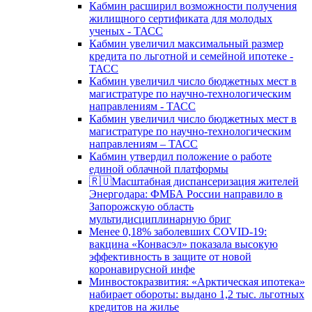
Кабмин расширил возможности получения
жилищного сертификата для молодых
ученых - ТАСС
Кабмин увеличил максимальный размер
кредита по льготной и семейной ипотеке -
ТАСС
Кабмин увеличил число бюджетных мест в
магистратуре по научно-технологическим
направлениям - ТАСС
Кабмин увеличил число бюджетных мест в
магистратуре по научно-технологическим
направлениям – ТАСС
Кабмин утвердил положение о работе
единой облачной платформы
🇷🇺Масштабная диспансеризация жителей
Энергодара: ФМБА России направило в
Запорожскую область
мультидисциплинарную бриг
Менее 0,18% заболевших COVID-19:
вакцина «Конвасэл» показала высокую
эффективность в защите от новой
коронавирусной инфе
Минвостокразвития: «Арктическая ипотека»
набирает обороты: выдано 1,2 тыс. льготных
кредитов на жилье