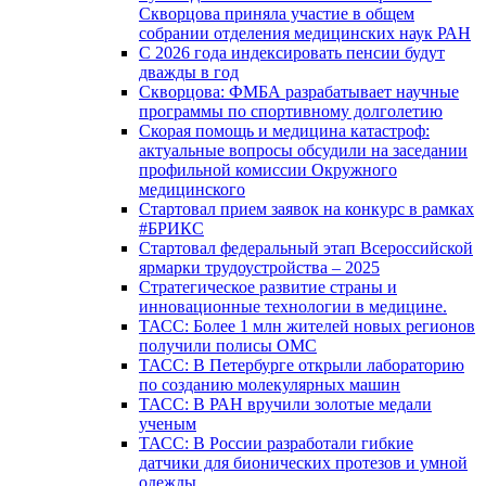
Скворцова приняла участие в общем
собрании отделения медицинских наук РАН
С 2026 года индексировать пенсии будут
дважды в год
Скворцова: ФМБА разрабатывает научные
программы по спортивному долголетию
Скорая помощь и медицина катастроф:
актуальные вопросы обсудили на заседании
профильной комиссии Окружного
медицинского
Стартовал прием заявок на конкурс в рамках
#БРИКС
Стартовал федеральный этап Всероссийской
ярмарки трудоустройства – 2025
Стратегическое развитие страны и
инновационные технологии в медицине.
ТАСС: Более 1 млн жителей новых регионов
получили полисы ОМС
ТАСС: В Петербурге открыли лабораторию
по созданию молекулярных машин
ТАСС: В РАН вручили золотые медали
ученым
ТАСС: В России разработали гибкие
датчики для бионических протезов и умной
одежды