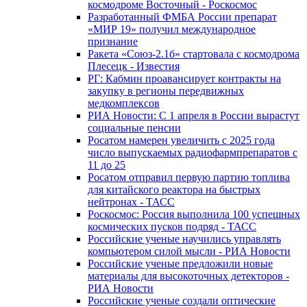
космодроме Восточный - Роскосмос
Разработанный ФМБА России препарат
«МИР 19» получил международное
признание
Ракета «Союз-2.1б» стартовала с космодрома
Плесецк - Известия
РГ: Кабмин проавансирует контракты на
закупку в регионы передвижных
медкомплексов
РИА Новости: С 1 апреля в России вырастут
социальные пенсии
Росатом намерен увеличить с 2025 года
число выпускаемых радиофармпрепаратов с
11 до 25
Росатом отправил первую партию топлива
для китайского реактора на быстрых
нейтронах - ТАСС
Роскосмос: Россия выполнила 100 успешных
космических пусков подряд - ТАСС
Российские ученые научились управлять
компьютером силой мысли - РИА Новости
Российские ученые предложили новые
материалы для высокоточных детекторов -
РИА Новости
Российские ученые создали оптические