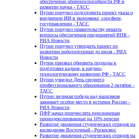
обеспечение обороноспособности РФ и
развитие науки - ТАСС
Путин поручил подготовить проект указа о
внедрении ИИ в экономике, соцсфере,
госуправлении - ТАСС
Путин поручил правительству решить
вопросы обеспечения предприятий ВПК -
РИА Новости
Путин поручил утвердить проект по
развитию робототехники до июля - РИА
Новости
Путин призвал обновить подходы к
подготовке кадров, к научно-
технологическому развитию РФ - ТАСС
Путин учредил День среднего
профессионального образования 2 октября –
ТАСС
Путин: великая победа над нацизмом
занимает особое место в истории России –
РИА Новости
ПФР начал перечислять пенсионерам
проиндексированные на 10% пенсии
Развитие движения студенческих отрядов на
космодроме Восточный - Роскосмос
Развитие движения студенческих отрядов на