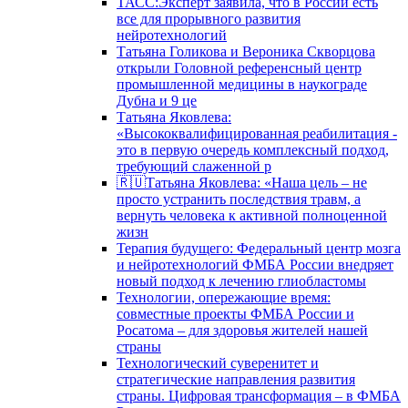
ТАСС:Эксперт заявила, что в России есть
все для прорывного развития
нейротехнологий
Татьяна Голикова и Вероника Скворцова
открыли Головной референсный центр
промышленной медицины в наукограде
Дубна и 9 це
Татьяна Яковлева:
«Высококвалифицированная реабилитация -
это в первую очередь комплексный подход,
требующий слаженной р
🇷🇺Татьяна Яковлева: «Наша цель – не
просто устранить последствия травм, а
вернуть человека к активной полноценной
жизн
Терапия будущего: Федеральный центр мозга
и нейротехнологий ФМБА России внедряет
новый подход к лечению глиобластомы
Технологии, опережающие время:
совместные проекты ФМБА России и
Росатома – для здоровья жителей нашей
страны
Технологический суверенитет и
стратегические направления развития
страны. Цифровая трансформация – в ФМБА