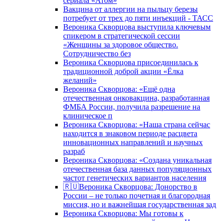
сериала «Атом»
Вакцина от аллергии на пыльцу березы
потребует от трех до пяти инъекций - ТАСС
Вероника Скворцова выступила ключевым
спикером в стратегической сессии
«Женщины за здоровое общество.
Сотрудничество без
Вероника Скворцова присоединилась к
традиционной доброй акции «Ёлка
желаний»
Вероника Скворцова: «Ещё одна
отечественная онковакцина, разработанная
ФМБА России, получила разрешение на
клиническое п
Вероника Скворцова: «Наша страна сейчас
находится в знаковом периоде расцвета
инновационных направлений и научных
разраб
Вероника Скворцова: «Создана уникальная
отечественная база данных популяционных
частот генетических вариантов населения
🇷🇺Вероника Скворцова: Донорство в
России – не только почетная и благородная
миссия, но и важнейшая государственная зад
Вероника Скворцова: Мы готовы к