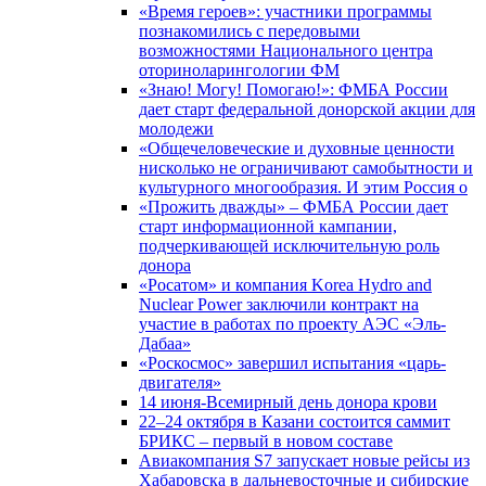
«Время героев»: участники программы
познакомились с передовыми
возможностями Национального центра
оториноларингологии ФМ
«Знаю! Могу! Помогаю!»: ФМБА России
дает старт федеральной донорской акции для
молодежи
«Общечеловеческие и духовные ценности
нисколько не ограничивают самобытности и
культурного многообразия. И этим Россия о
«Прожить дважды» – ФМБА России дает
старт информационной кампании,
подчеркивающей исключительную роль
донора
«Росатом» и компания Korea Hydro and
Nuclear Power заключили контракт на
участие в работах по проекту АЭС «Эль-
Дабаа»
«Роскосмос» завершил испытания «царь-
двигателя»
14 июня-Всемирный день донора крови
22–24 октября в Казани состоится саммит
БРИКС – первый в новом составе
Авиакомпания S7 запускает новые рейсы из
Хабаровска в дальневосточные и сибирские