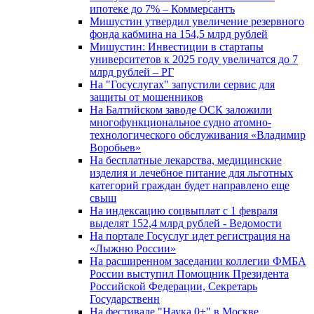
ипотеке до 7% – Коммерсантъ
Мишустин утвердил увеличение резервного
фонда кабмина на 154,5 млрд рублей
Мишустин: Инвестиции в стартапы
университетов к 2025 году увеличатся до 7
млрд рублей – РГ
На "Госуслугах" запустили сервис для
защиты от мошенников
На Балтийском заводе ОСК заложили
многофункциональное судно атомно-
технологического обслуживания «Владимир
Воробьев»
На бесплатные лекарства, медицинские
изделия и лечебное питание для льготных
категорий граждан будет направлено еще
свыш
На индексацию соцвыплат с 1 февраля
выделят 152,4 млрд рублей - Ведомости
На портале Госуслуг идет регистрация на
«Лыжню России»
На расширенном заседании коллегии ФМБА
России выступил Помощник Президента
Российской Федерации, Секретарь
Государственн
На фестивале "Наука 0+" в Москве