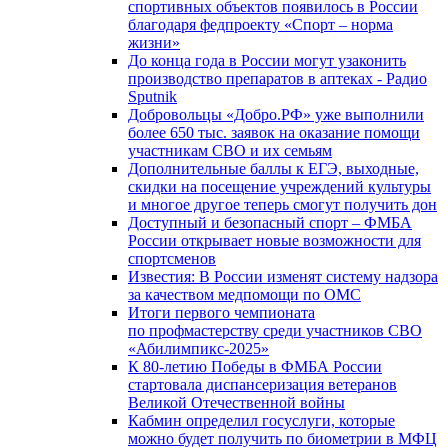
спортивных объектов появилось в России
благодаря федпроекту «Спорт – норма
жизни»
До конца года в России могут узаконить
производство препаратов в аптеках - Радио
Sputnik
Добровольцы «Добро.РФ» уже выполнили
более 650 тыс. заявок на оказание помощи
участникам СВО и их семьям
Дополнительные баллы к ЕГЭ, выходные,
скидки на посещение учреждений культуры
и многое другое теперь смогут получить дон
Доступный и безопасный спорт – ФМБА
России открывает новые возможности для
спортсменов
Известия: В России изменят систему надзора
за качеством медпомощи по ОМС
Итоги первого чемпионата
по профмастерству среди участников СВО
«Абилимпикс-2025»
К 80-летию Победы в ФМБА России
стартовала диспансеризация ветеранов
Великой Отечественной войны
Кабмин определил госуслуги, которые
можно будет получить по биометрии в МФЦ