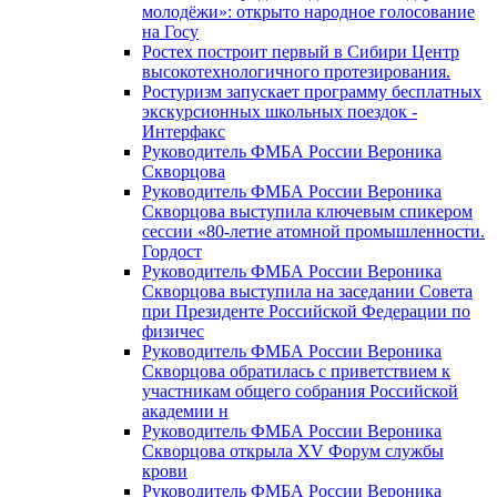
молодёжи»: открыто народное голосование
на Госу
Ростех построит первый в Сибири Центр
высокотехнологичного протезирования.
Ростуризм запускает программу бесплатных
экскурсионных школьных поездок -
Интерфакс
Руководитель ФМБА России Вероника
Скворцова
Руководитель ФМБА России Вероника
Скворцова выступила ключевым спикером
сессии «80-летие атомной промышленности.
Гордост
Руководитель ФМБА России Вероника
Скворцова выступила на заседании Совета
при Президенте Российской Федерации по
физичес
Руководитель ФМБА России Вероника
Скворцова обратилась с приветствием к
участникам общего собрания Российской
академии н
Руководитель ФМБА России Вероника
Скворцова открыла XV Форум службы
крови
Руководитель ФМБА России Вероника