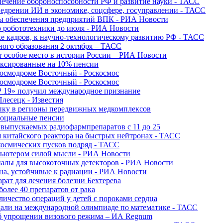
печение обороноспособности РФ и развитие науки - ТАСС
недрении ИИ в экономике, соцсфере, госуправлении - ТАСС
сы обеспечения предприятий ВПК - РИА Новости
ю робототехники до июля - РИА Новости
е кадров, к научно-технологическому развитию РФ - ТАСС
ного образования 2 октября – ТАСС
т особое место в истории России – РИА Новости
ексированные на 10% пенсии
космодроме Восточный - Роскосмос
космодроме Восточный - Роскосмос
 19» получил международное признание
Плесецк - Известия
упку в регионы передвижных медкомплексов
социальные пенсии
о выпускаемых радиофармпрепаратов с 11 до 25
 китайского реактора на быстрых нейтронах - ТАСС
космических пусков подряд - ТАСС
пьютером силой мысли - РИА Новости
алы для высокоточных детекторов - РИА Новости
на, устойчивые к радиации - РИА Новости
рат для лечения болезни Бехтерева
олее 40 препаратов от рака
личество операций у детей с пороками сердца
дали на международной олимпиаде по математике - ТАСС
 об упрощении визового режима – ИА Regnum