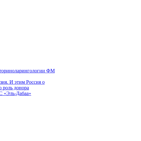
 оториноларингологии ФМ
ия. И этим Россия о
 роль донора
ЭС «Эль-Дабаа»