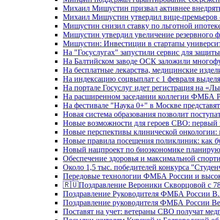
Михаил Мишустин призвал активнее внедрять
Михаил Мишустин утвердил вице-премьеров –
Мишустин снизил ставку по льготной ипотек
Мишустин утвердил увеличение резервного ф
Мишустин: Инвестиции в стартапы университе
На "Госуслугах" запустили сервис для защит
На Балтийском заводе ОСК заложили многоф
На бесплатные лекарства, медицинские издел
На индексацию соцвыплат с 1 февраля выделя
На портале Госуслуг идет регистрация на «
На расширенном заседании коллегии ФМБА Р
На фестивале "Наука 0+" в Москве представя
Новая система образования позволит поступа
Новые возможности для героев СВО: первый
Новые перспективы клинической онкологии: 
Новые правила посещения поликлиник: как буд
Новый нацпроект по биоэкономике планируют
Обеспечение здоровья и максимальной спорти
Около 1,5 тыс. победителей конкурса "Студен
Передовые технологии ФМБА России и высок
🇷🇺Поздравление Вероники Скворцовой с 78
Поздравление Руководителя ФМБА России В.
Поздравление руководителя ФМБА России В
Поставят на учет: ветераны СВО получат ме