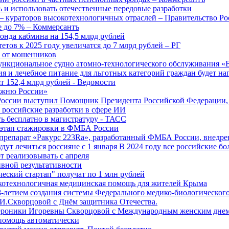
 и использовать отечественные передовые разработки
 кураторов высокотехнологичных отраслей – Правительство Ро
е до 7% – Коммерсантъ
онда кабмина на 154,5 млрд рублей
тов к 2025 году увеличатся до 7 млрд рублей – РГ
ы от мошенников
ункциональное судно атомно-технологического обслуживания «
ия и лечебное питание для льготных категорий граждан будет н
т 152,4 млрд рублей - Ведомости
Лыжню России»
оссии выступил Помощник Президента Российской Федерации, 
т российские разработки в сфере ИИ
ть бесплатно в магистратуру - ТАСС
 этап стажировки в ФМБА России
препарат «Ракурс 223Ra», разработанный ФМБА России, внедре
ут лечиться россияне с 1 января В 2024 году все российские б
 реализовывать с апреля
вной результативности
ческий стартап" получат по 1 млн рублей
отехнологичная медицинская помощь для жителей Крыма
-летием создания системы Федерального медико-биологического
И.Скворцовой с Днём защитника Отечества.
ероники Игоревны Скворцовой с Международным женским дне
дпомощь автоматически