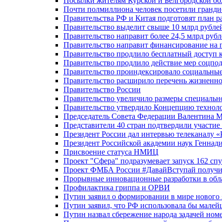
Посылки жителям Курской и Белгородской об
Почти полмиллиона человек посетили гранди
Правительства РФ и Китая подготовят план р
Правительство выделит свыше 10 млрд рубле
Правительство направит более 24,5 млрд руб
Правительство направит финансирование на 
Правительство продлило бесплатный доступ 
Правительство продлило действие мер соцп
Правительство проиндексировало социальные
Правительство расширило перечень жизненно
Правительство России
Правительство увеличило размеры специальн
Правительство утвердило Концепцию технолог
Председатель Совета Федерации Валентина 
Представители 40 стран подтвердили участи
Президент России дал интервью телеканалу «Ро
Президент Российской академии наук Геннад
Присвоение статуса НМИЦ
Проект "Сфера" подразумевает запуск 162 спу
Проект ФМБА России #ДавайВступай получил
Прорывные инновационные разработки в обл
Профилактика гриппа и ОРВИ
Путин заявил о формировании в мире нового 
Путин заявил, что РФ использовала бы малей
Путин назвал сбережение народа задачей ном