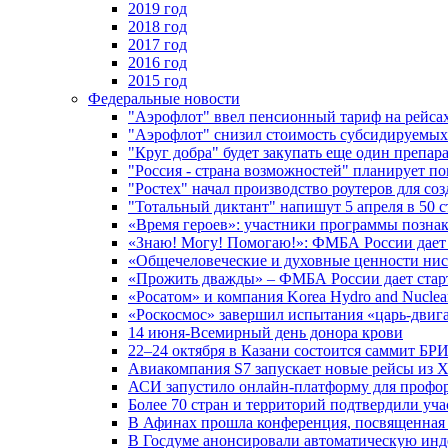
2019 год
2018 год
2017 год
2016 год
2015 год
Федеральные новости
"Аэрофлот" ввел пенсионный тариф на рейса
"Аэрофлот" снизил стоимость субсидируемы
"Круг добра" будет закупать еще один препара
"Россия - страна возможностей" планирует п
"Ростех" начал производство роутеров для 
"Тотальный диктант" напишут 5 апреля в 50 
«Время героев»: участники программы позн
«Знаю! Могу! Помогаю!»: ФМБА России дает 
«Общечеловеческие и духовные ценности ниск
«Прожить дважды» – ФМБА России дает стар
«Росатом» и компания Korea Hydro and Nuclea
«Роскосмос» завершил испытания «царь-двиг
14 июня-Всемирный день донора крови
22–24 октября в Казани состоится саммит БР
Авиакомпания S7 запускает новые рейсы из Х
АСИ запустило онлайн-платформу для профо
Более 70 стран и территорий подтвердили уч
В Афинах прошла конференция, посвященная
В Госдуме анонсировали автоматическую ин