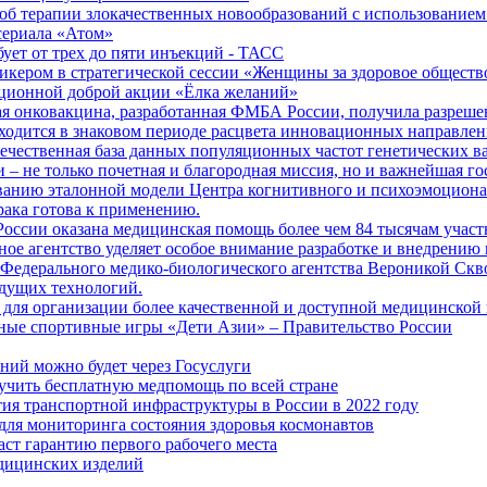
б терапии злокачественных новообразований с использованием
сериала «Атом»
бует от трех до пяти инъекций - ТАСС
кером в стратегической сессии «Женщины за здоровое общество
иционной доброй акции «Ёлка желаний»
я онковакцина, разработанная ФМБА России, получила разреше
ходится в знаковом периоде расцвета инновационных направлен
ечественная база данных популяционных частот генетических в
– не только почетная и благородная миссия, но и важнейшая го
анию эталонной модели Центра когнитивного и психоэмоционал
рака готова к применению.
ссии оказана медицинская помощь более чем 84 тысячам участ
е агентство уделяет особое внимание разработке и внедрению
 Федерального медико-биологического агентства Вероникой Скв
дущих технологий.
для организации более качественной и доступной медицинской
ные спортивные игры «Дети Азии» – Правительство России
ний можно будет через Госуслуги
учить бесплатную медпомощь по всей стране
тия транспортной инфраструктуры в России в 2022 году
для мониторинга состояния здоровья космонавтов
аст гарантию первого рабочего места
едицинских изделий