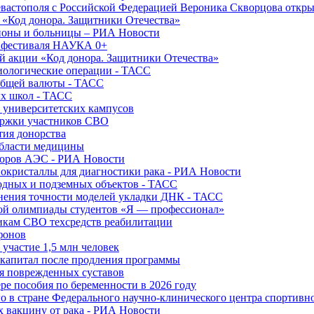
вастополя с Российской Федерацией Вероника Скворцова откры
и «Код донора. Защитники Отечества»
йоны и больницы – РИА Новости
о фестиваля НАУКА 0+
й акции «Код донора. Защитники Отечества»
диологические операции - ТАСС
общей валюты - ТАСС
ых школ - ТАСС
х университетских кампусов
ержки участников СВО
тия донорства
области медицины
торов АЭС - РИА Новости
нокристаллы для диагностики рака - РИА Новости
водных и подземных объектов - ТАСС
внения точности моделей укладки ДНК - ТАСС
кой олимпиады студентов «Я — профессионал»
икам СВО техсредств реабилитации
фонов
 участие 1,5 млн человек
ткапитал после продления программы
ия поврежденных суставов
ре пособия по беременности в 2026 году
о в стране Федерального научно-клинического центра спортивн
 вакцину от рака - РИА Новости