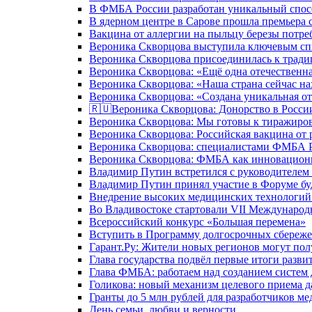
В ФМБА России разработан уникальный спосо
В ядерном центре в Сарове прошла премьера 
Вакцина от аллергии на пыльцу березы потре
Вероника Скворцова выступила ключевым спи
Вероника Скворцова присоединилась к трад
Вероника Скворцова: «Ещё одна отечественна
Вероника Скворцова: «Наша страна сейчас на
Вероника Скворцова: «Создана уникальная от
🇷🇺Вероника Скворцова: Донорство в России 
Вероника Скворцова: Мы готовы к тиражиров
Вероника Скворцова: Российская вакцина от 
Вероника Скворцова: специалистами ФМБА Ро
Вероника Скворцова: ФМБА как инновационно
Владимир Путин встретился с руководителем
Владимир Путин принял участие в Форуме бу
Внедрение высоких медицинских технологий 
Во Владивостоке стартовали VII Международ
Всероссийский конкурс «Большая перемена»
Вступить в Программу долгосрочных сбереже
Гарант.Ру: Жители новых регионов могут пол
Глава государства подвёл первые итоги разви
Глава ФМБА: работаем над созданием систем 
Голикова: новый механизм целевого приема д
Гранты до 5 млн рублей для разработчиков м
День семьи, любви и верности