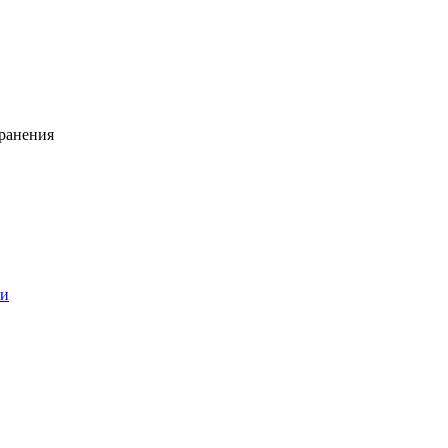
ранения
ии