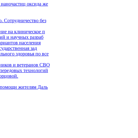
 наночастиц оксида же
. Сотрудничество без
ние на клиническое п
ий и научных разраб
ариантов населения
сударственная зад
ьного здоровья по все
ников и ветеранов СВО
 передовых технологий
орцовой.
 помощи жителям Даль