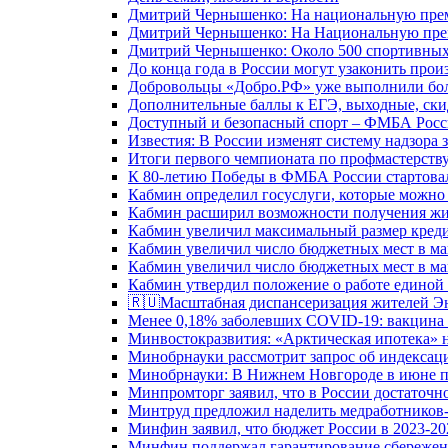
Дмитрий Чернышенко: На национальную преми
Дмитрий Чернышенко: На Национальную преми
Дмитрий Чернышенко: Около 500 спортивных 
До конца года в России могут узаконить произ
Добровольцы «Добро.РФ» уже выполнили боле
Дополнительные баллы к ЕГЭ, выходные, скид
Доступный и безопасный спорт – ФМБА Росс
Известия: В России изменят систему надзора
Итоги первого чемпионата по профмастерств
К 80-летию Победы в ФМБА России стартовал
Кабмин определил госуслуги, которые можно
Кабмин расширил возможности получения жи
Кабмин увеличил максимальный размер креди
Кабмин увеличил число бюджетных мест в ма
Кабмин увеличил число бюджетных мест в ма
Кабмин утвердил положение о работе единой
🇷🇺Масштабная диспансеризация жителей Э
Менее 0,18% заболевших COVID-19: вакцина 
Минвостокразвития: «Арктическая ипотека» н
Минобрнауки рассмотрит запрос об индекса
Минобрнауки: В Нижнем Новгороде в июне п
Минпромторг заявил, что в России достаточн
Минтруд предложил наделить медработников-
Минфин заявил, что бюджет России в 2023-20
Минфин поддержал гарантирование сбережен