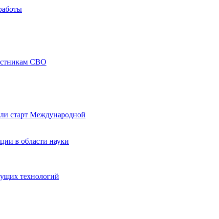
работы
частникам СВО
али старт Международной
ции в области науки
дущих технологий