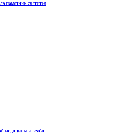
ла памятник святител
ой медицины и реаби