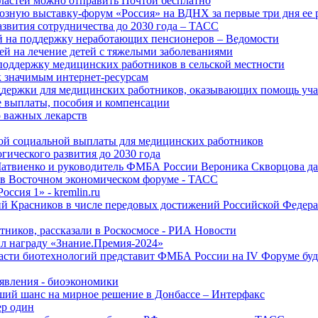
ластей можно отправить Почтой бесплатно
озную выставку-форум «Россия» на ВДНХ за первые три дня ее 
азвития сотрудничества до 2030 года – ТАСС
й на поддержку неработающих пенсионеров – Ведомости
лей на лечение детей с тяжелыми заболеваниями
поддержку медицинских работников в сельской местности
к значимым интернет-ресурсам
оддержки для медицинских работников, оказывающих помощь у
 выплаты, пособия и компенсации
 важных лекарств
ой социальной выплаты для медицинских работников
ического развития до 2030 года
Матвиенко и руководитель ФМБА России Вероника Скворцова д
е в Восточном экономическом форуме - ТАСС
ссия 1» - kremlin.ru
ий Красников в числе передовых достижений Российской Федера
тников, рассказали в Роскосмосе - РИА Новости
 награду «Знание.Премия-2024»
асти биотехнологий представит ФМБА России на IV Форуме бу
явления - биоэкономики
ший шанс на мирное решение в Донбассе – Интерфакс
ер один