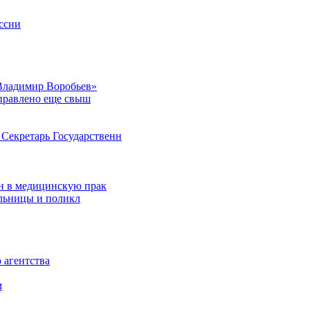
ссии
Владимир Воробьев»
аправлено еще свыш
Секретарь Государственн
н в медицинскую прак
ольницы и поликл
 агентства
м