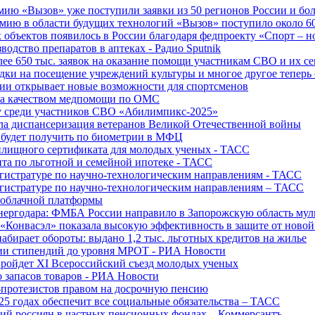
ю «Вызов» уже поступили заявки из 50 регионов России и боле
ю в области будущих технологий «Вызов» поступило около 600
объектов появилось в России благодаря федпроекту «Спорт – 
водство препаратов в аптеках - Радио Sputnik
е 650 тыс. заявок на оказание помощи участникам СВО и их с
ки на посещение учреждений культуры и многое другое теперь 
ии открывает новые возможности для спортсменов
 за качеством медпомощи по ОМС
у среди участников СВО «Абилимпикс-2025»
а диспансеризация ветеранов Великой Отечественной войны
 будет получить по биометрии в МФЦ
лищного сертификата для молодых ученых - ТАСС
та по льготной и семейной ипотеке - ТАСС
гистратуре по научно-технологическим направлениям - ТАСС
гистратуре по научно-технологическим направлениям – ТАСС
 облачной платформы
нергодара: ФМБА России направило в Запорожскую область му
«Конвасэл» показала высокую эффективность в защите от ново
абирает обороты: выдано 1,2 тыс. льготных кредитов на жилье
ции стипендий до уровня МРОТ - РИА Новости
ройдет XI Всероссийский съезд молодых ученых
о запасов товаров - РИА Новости
протезистов правом на досрочную пенсию
25 годах обеспечит все социальные обязательства – ТАСС
ий россиян в частных пенсионных фондах – Коммерсантъ