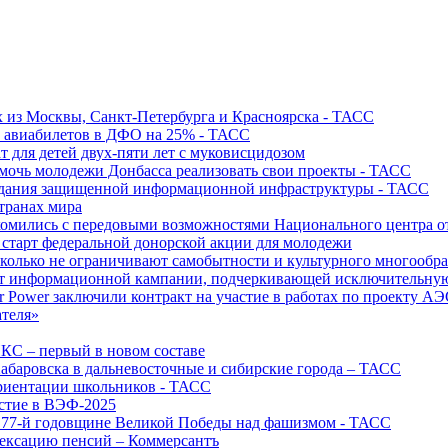
х из Москвы, Санкт-Петербурга и Красноярска - ТАСС
х авиабилетов в ДФО на 25% - ТАСС
т для детей двух-пяти лет с муковисцидозом
омочь молодежи Донбасса реализовать свои проекты - ТАСС
создания защищенной информационной инфраструктуры - ТАСС
странах мира
акомились с передовыми возможностями Национального центра
старт федеральной донорской акции для молодежи
олько не ограничивают самобытности и культурного многообраз
т информационной кампании, подчеркивающей исключительную
r Power заключили контракт на участие в работах по проекту А
ателя»
ИКС – первый в новом составе
абаровска в дальневосточные и сибирские города – ТАСС
риентации школьников - ТАСС
астие в ВЭФ-2025
 77-й годовщине Великой Победы над фашизмом - ТАСС
дексацию пенсий – Коммерсантъ