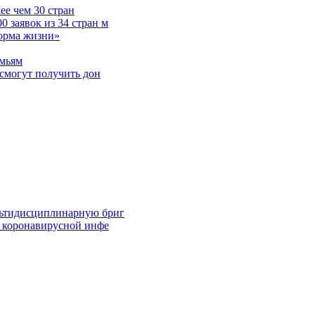
е чем 30 стран
 заявок из 34 стран м
норма жизни»
емьям
смогут получить дон
льтидисциплинарную бриг
й коронавирусной инфе