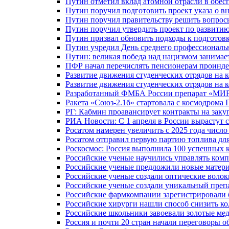
Путин отметил вклад атомной отрасли в обес
Путин поручил подготовить проект указа о в
Путин поручил правительству решить вопро
Путин поручил утвердить проект по развити
Путин призвал обновить подходы к подготовк
Путин учредил День среднего профессиональ
Путин: великая победа над нацизмом занимае
ПФР начал перечислять пенсионерам проинд
Развитие движения студенческих отрядов на 
Развитие движения студенческих отрядов на 
Разработанный ФМБА России препарат «МИР
Ракета «Союз-2.1б» стартовала с космодрома 
РГ: Кабмин проавансирует контракты на зак
РИА Новости: С 1 апреля в России вырастут 
Росатом намерен увеличить с 2025 года числ
Росатом отправил первую партию топлива для
Роскосмос: Россия выполнила 100 успешных 
Российские ученые научились управлять ком
Российские ученые предложили новые матери
Российские ученые создали оптические волок
Российские ученые создали уникальный препа
Российские фармкомпании зарегистрировали б
Российские хирурги нашли способ снизить ко
Российские школьники завоевали золотые ме
Россия и почти 20 стран начали переговоры