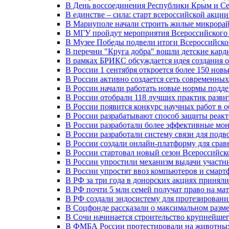
В День воссоединения Республики Крым и Се
В единстве – сила: старт всероссийской акци
В Мариуполе начали строить жилые микрора
В МГУ пройдут мероприятия Всероссийског
В Музее Победы подвели итоги Всероссийско
В перечни "Круга добра" вошли детские кар
В рамках БРИКС обсуждается идея создания 
В России 1 сентября откроется более 150 нов
В России активно создается сеть современны
В России начали работать новые нормы подд
В России отобрали 118 лучших практик разви
В России появится конкурс научных работ в 
В России разрабатывают способ защиты реак
В России разработали более эффективные мо
В России разработали систему связи для под
В России создали онлайн-платформу для сра
В России стартовал новый сезон Всероссийс
В России упростили механизм выдачи участн
В России упростят ввоз компьютеров и смарт
В РФ за три года в донорских акциях приняли
В РФ почти 5 млн семей получат право на ма
В РФ создали эндосистему для протезирован
В Соцфонде рассказали о максимальном разме
В Сочи начинается строительство крупнейшег
В ФМБА России протестировали на животных