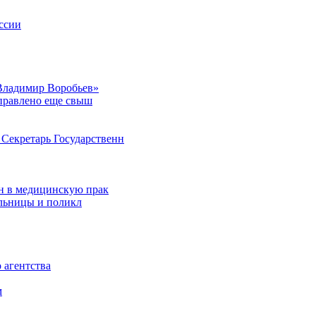
ссии
Владимир Воробьев»
аправлено еще свыш
Секретарь Государственн
н в медицинскую прак
ольницы и поликл
 агентства
м