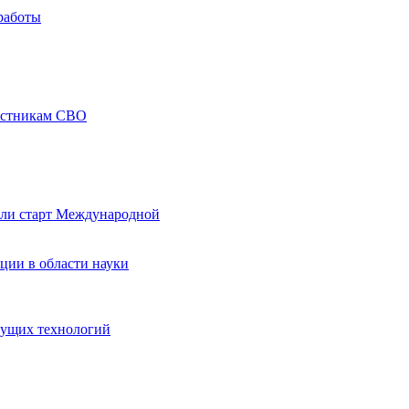
работы
частникам СВО
али старт Международной
ции в области науки
дущих технологий