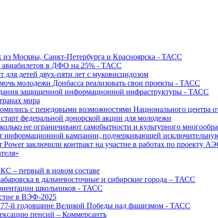
х из Москвы, Санкт-Петербурга и Красноярска - ТАСС
х авиабилетов в ДФО на 25% - ТАСС
т для детей двух-пяти лет с муковисцидозом
омочь молодежи Донбасса реализовать свои проекты - ТАСС
создания защищенной информационной инфраструктуры - ТАСС
странах мира
акомились с передовыми возможностями Национального центра
старт федеральной донорской акции для молодежи
олько не ограничивают самобытности и культурного многообраз
т информационной кампании, подчеркивающей исключительную
r Power заключили контракт на участие в работах по проекту А
ателя»
ИКС – первый в новом составе
абаровска в дальневосточные и сибирские города – ТАСС
риентации школьников - ТАСС
астие в ВЭФ-2025
 77-й годовщине Великой Победы над фашизмом - ТАСС
дексацию пенсий – Коммерсантъ