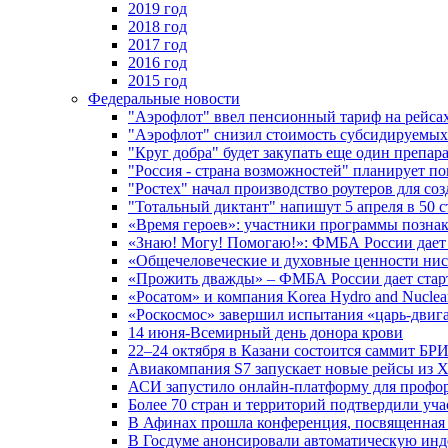
2019 год
2018 год
2017 год
2016 год
2015 год
Федеральные новости
"Аэрофлот" ввел пенсионный тариф на рейса
"Аэрофлот" снизил стоимость субсидируемы
"Круг добра" будет закупать еще один препара
"Россия - страна возможностей" планирует п
"Ростех" начал производство роутеров для 
"Тотальный диктант" напишут 5 апреля в 50 
«Время героев»: участники программы позн
«Знаю! Могу! Помогаю!»: ФМБА России дает 
«Общечеловеческие и духовные ценности ниск
«Прожить дважды» – ФМБА России дает стар
«Росатом» и компания Korea Hydro and Nuclea
«Роскосмос» завершил испытания «царь-двиг
14 июня-Всемирный день донора крови
22–24 октября в Казани состоится саммит БР
Авиакомпания S7 запускает новые рейсы из Х
АСИ запустило онлайн-платформу для профо
Более 70 стран и территорий подтвердили уч
В Афинах прошла конференция, посвященная
В Госдуме анонсировали автоматическую ин