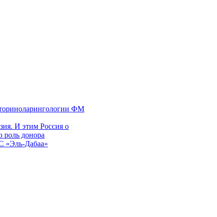
 оториноларингологии ФМ
ия. И этим Россия о
 роль донора
ЭС «Эль-Дабаа»