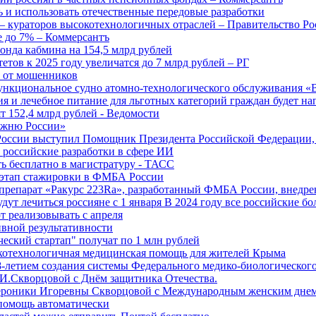
 и использовать отечественные передовые разработки
 кураторов высокотехнологичных отраслей – Правительство Ро
е до 7% – Коммерсантъ
онда кабмина на 154,5 млрд рублей
тов к 2025 году увеличатся до 7 млрд рублей – РГ
ы от мошенников
ункциональное судно атомно-технологического обслуживания «
ия и лечебное питание для льготных категорий граждан будет н
т 152,4 млрд рублей - Ведомости
Лыжню России»
оссии выступил Помощник Президента Российской Федерации, 
т российские разработки в сфере ИИ
ть бесплатно в магистратуру - ТАСС
 этап стажировки в ФМБА России
препарат «Ракурс 223Ra», разработанный ФМБА России, внедре
ут лечиться россияне с 1 января В 2024 году все российские б
 реализовывать с апреля
вной результативности
ческий стартап" получат по 1 млн рублей
отехнологичная медицинская помощь для жителей Крыма
-летием создания системы Федерального медико-биологического
И.Скворцовой с Днём защитника Отечества.
ероники Игоревны Скворцовой с Международным женским дне
дпомощь автоматически