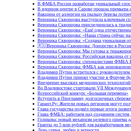
В ФМБА России разработан уникальный спосо
В ядерном центре в Сарове прошла премьера 
Вакцина от аллергии на пыльцу березы потре
Вероника Скворцова выступила ключевым спи
Вероника Скворцова присоединилась к трад
Вероника Скворцова: «Ещё одна отечественна
Вероника Скворцова: «Наша страна сейчас на
Вероника Скворцова: «Создана уникальная от
🇷🇺Вероника Скворцова: Донорство в России 
Вероника Скворцова: Мы готовы к тиражиров
Вероника Скворцова: Российская вакцина от 
Вероника Скворцова: специалистами ФМБА Ро
Вероника Скворцова: ФМБА как инновационно
Владимир Путин встретился с руководителем
Владимир Путин принял участие в Форуме бу
Внедрение высоких медицинских технологий 
Во Владивостоке стартовали VII Международ
Всероссийский конкурс «Большая перемена»
Вступить в Программу долгосрочных сбереже
Гарант.Ру: Жители новых регионов могут пол
Глава государства подвёл первые итоги разви
Глава ФМБА: работаем над созданием систем 
Голикова: новый механизм целевого приема д
Гранты до 5 млн рублей для разработчиков м
День семьи, любви и верности