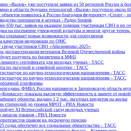
ю «Вызов» уже поступили заявки из 50 регионов России и боле
ю в области будущих технологий «Вызов» поступило около 600
объектов появилось в России благодаря федпроекту «Спорт – 
водство препаратов в аптеках - Радио Sputnik
е 650 тыс. заявок на оказание помощи участникам СВО и их с
ки на посещение учреждений культуры и многое другое теперь 
ии открывает новые возможности для спортсменов
 за качеством медпомощи по ОМС
у среди участников СВО «Абилимпикс-2025»
а диспансеризация ветеранов Великой Отечественной войны
 будет получить по биометрии в МФЦ
лищного сертификата для молодых ученых - ТАСС
та по льготной и семейной ипотеке - ТАСС
гистратуре по научно-технологическим направлениям - ТАСС
гистратуре по научно-технологическим направлениям – ТАСС
 облачной платформы
нергодара: ФМБА России направило в Запорожскую область му
«Конвасэл» показала высокую эффективность в защите от ново
абирает обороты: выдано 1,2 тыс. льготных кредитов на жилье
ции стипендий до уровня МРОТ - РИА Новости
ройдет XI Всероссийский съезд молодых ученых
о запасов товаров - РИА Новости
протезистов правом на досрочную пенсию
25 годах обеспечит все социальные обязательства – ТАСС
ий россиян в частных пенсионных фондах – Коммерсантъ