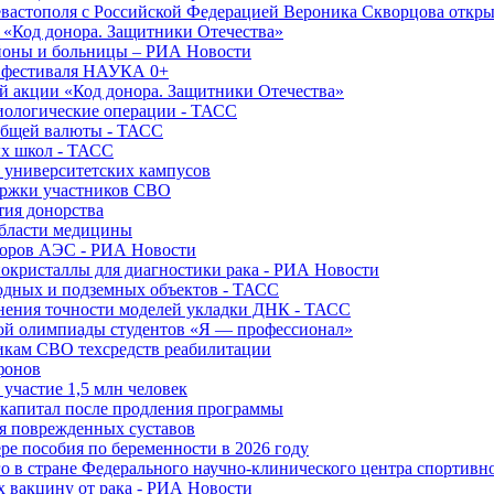
вастополя с Российской Федерацией Вероника Скворцова откры
и «Код донора. Защитники Отечества»
йоны и больницы – РИА Новости
о фестиваля НАУКА 0+
й акции «Код донора. Защитники Отечества»
диологические операции - ТАСС
общей валюты - ТАСС
ых школ - ТАСС
х университетских кампусов
ержки участников СВО
тия донорства
области медицины
торов АЭС - РИА Новости
нокристаллы для диагностики рака - РИА Новости
водных и подземных объектов - ТАСС
внения точности моделей укладки ДНК - ТАСС
кой олимпиады студентов «Я — профессионал»
икам СВО техсредств реабилитации
фонов
 участие 1,5 млн человек
ткапитал после продления программы
ия поврежденных суставов
ре пособия по беременности в 2026 году
о в стране Федерального научно-клинического центра спортивн
 вакцину от рака - РИА Новости