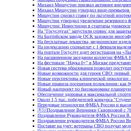
Михаил Мишустин призвал активнее внедрять
Михаил Мишустин утвердил вице-премьеров –
Мишустин снизил ставку по льготной ипотек
Мишустин утвердил увеличение резервного ф
Мишустин: Инвестиции в стартапы университе
На "Госуслугах" запустили сервис для защит
На Балтийском заводе ОСК заложили многоф
На бесплатные лекарства, медицинские издел
На индексацию соцвыплат с 1 февраля выделя
На портале Госуслуг идет регистрация на «
На расширенном заседании коллегии ФМБА Р
На фестивале "Наука 0+" в Москве представя
Новая система образования позволит поступа
Новые возможности для героев СВО: первый
Новые перспективы клинической онкологии: 
Новые правила посещения поликлиник: как буд
Новый нацпроект по биоэкономике планируют
Обеспечение здоровья и максимальной спорти
Около 1,5 тыс. победителей конкурса "Студен
Передовые технологии ФМБА России и высок
🇷🇺Поздравление Вероники Скворцовой с 78
Поздравление Руководителя ФМБА России В.
Поздравление руководителя ФМБА России В
Поставят на учет: ветераны СВО получат ме