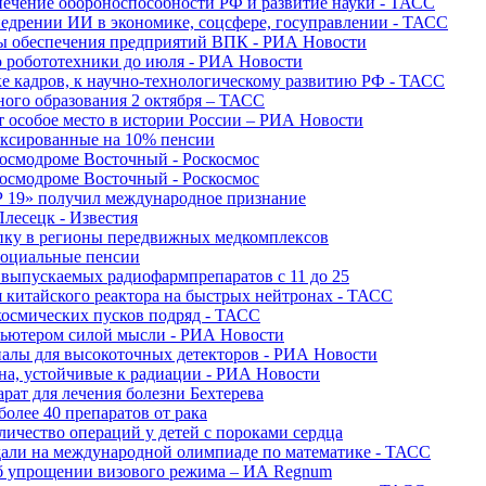
печение обороноспособности РФ и развитие науки - ТАСС
недрении ИИ в экономике, соцсфере, госуправлении - ТАСС
сы обеспечения предприятий ВПК - РИА Новости
ю робототехники до июля - РИА Новости
е кадров, к научно-технологическому развитию РФ - ТАСС
ного образования 2 октября – ТАСС
т особое место в истории России – РИА Новости
ексированные на 10% пенсии
космодроме Восточный - Роскосмос
космодроме Восточный - Роскосмос
 19» получил международное признание
Плесецк - Известия
упку в регионы передвижных медкомплексов
социальные пенсии
о выпускаемых радиофармпрепаратов с 11 до 25
 китайского реактора на быстрых нейтронах - ТАСС
космических пусков подряд - ТАСС
пьютером силой мысли - РИА Новости
алы для высокоточных детекторов - РИА Новости
на, устойчивые к радиации - РИА Новости
рат для лечения болезни Бехтерева
олее 40 препаратов от рака
личество операций у детей с пороками сердца
дали на международной олимпиаде по математике - ТАСС
 об упрощении визового режима – ИА Regnum