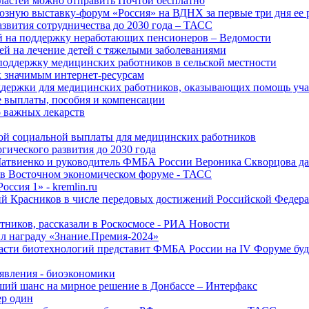
ластей можно отправить Почтой бесплатно
озную выставку-форум «Россия» на ВДНХ за первые три дня ее 
азвития сотрудничества до 2030 года – ТАСС
й на поддержку неработающих пенсионеров – Ведомости
лей на лечение детей с тяжелыми заболеваниями
поддержку медицинских работников в сельской местности
к значимым интернет-ресурсам
оддержки для медицинских работников, оказывающих помощь у
 выплаты, пособия и компенсации
 важных лекарств
ой социальной выплаты для медицинских работников
ического развития до 2030 года
Матвиенко и руководитель ФМБА России Вероника Скворцова д
е в Восточном экономическом форуме - ТАСС
ссия 1» - kremlin.ru
ий Красников в числе передовых достижений Российской Федера
тников, рассказали в Роскосмосе - РИА Новости
 награду «Знание.Премия-2024»
асти биотехнологий представит ФМБА России на IV Форуме бу
явления - биоэкономики
ший шанс на мирное решение в Донбассе – Интерфакс
ер один