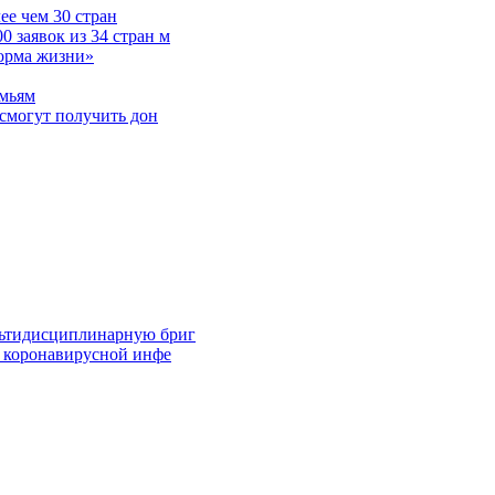
е чем 30 стран
 заявок из 34 стран м
норма жизни»
емьям
смогут получить дон
льтидисциплинарную бриг
й коронавирусной инфе