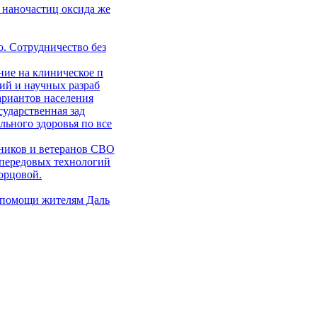
 наночастиц оксида же
. Сотрудничество без
ние на клиническое п
ий и научных разраб
ариантов населения
сударственная зад
ьного здоровья по все
ников и ветеранов СВО
 передовых технологий
орцовой.
 помощи жителям Даль