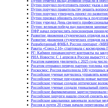
Путин отметил вклад атомной отрасли в обес
Путин поручил подготовить проект указа о в
Путин поручил правительству решить вопро
Путин поручил утвердить проект по развити
Путин призвал обновить подходы к подготовк
Путин учредил День среднего профессиональ
Путин: великая победа над нацизмом занимае
ПФР начал перечислять пенсионерам проинд
Развитие движения студенческих отрядов на 
Развитие движения студенческих отрядов на 
Разработанный ФМБА России препарат «МИР
Ракета «Союз-2.1б» стартовала с космодрома 
РГ: Кабмин проавансирует контракты на зак
РИА Новости: С 1 апреля в России вырастут 
Росатом намерен увеличить с 2025 года числ
Росатом отправил первую партию топлива для
Роскосмос: Россия выполнила 100 успешных 
Российские ученые научились управлять ком
Российские ученые предложили новые матери
Российские ученые создали оптические волок
Российские ученые создали уникальный препа
Российские фармкомпании зарегистрировали б
Российские хирурги нашли способ снизить ко
Российские школьники завоевали золотые ме
Россия и почти 20 стран начали переговоры