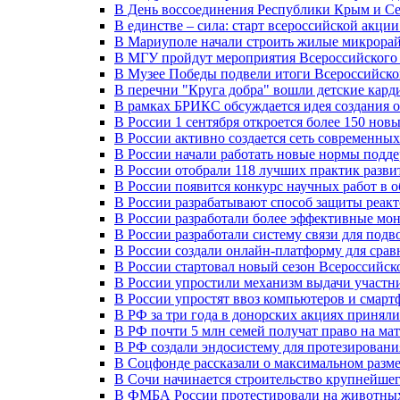
В День воссоединения Республики Крым и Се
В единстве – сила: старт всероссийской акци
В Мариуполе начали строить жилые микрора
В МГУ пройдут мероприятия Всероссийског
В Музее Победы подвели итоги Всероссийско
В перечни "Круга добра" вошли детские кар
В рамках БРИКС обсуждается идея создания 
В России 1 сентября откроется более 150 нов
В России активно создается сеть современны
В России начали работать новые нормы подд
В России отобрали 118 лучших практик разви
В России появится конкурс научных работ в 
В России разрабатывают способ защиты реак
В России разработали более эффективные мо
В России разработали систему связи для под
В России создали онлайн-платформу для сра
В России стартовал новый сезон Всероссийс
В России упростили механизм выдачи участн
В России упростят ввоз компьютеров и смарт
В РФ за три года в донорских акциях приняли
В РФ почти 5 млн семей получат право на ма
В РФ создали эндосистему для протезирован
В Соцфонде рассказали о максимальном разме
В Сочи начинается строительство крупнейшег
В ФМБА России протестировали на животных