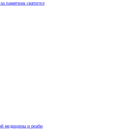
ла памятник святител
ой медицины и реаби