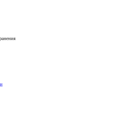
ранения
ии