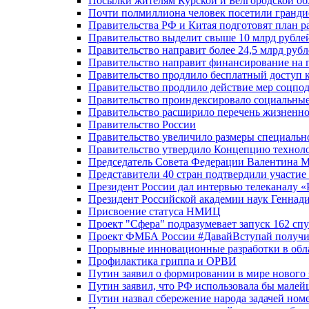
Посылки жителям Курской и Белгородской об
Почти полмиллиона человек посетили гранди
Правительства РФ и Китая подготовят план р
Правительство выделит свыше 10 млрд рубле
Правительство направит более 24,5 млрд руб
Правительство направит финансирование на 
Правительство продлило бесплатный доступ 
Правительство продлило действие мер соцп
Правительство проиндексировало социальные
Правительство расширило перечень жизненно
Правительство России
Правительство увеличило размеры специальн
Правительство утвердило Концепцию технолог
Председатель Совета Федерации Валентина 
Представители 40 стран подтвердили участи
Президент России дал интервью телеканалу «Ро
Президент Российской академии наук Геннад
Присвоение статуса НМИЦ
Проект "Сфера" подразумевает запуск 162 спу
Проект ФМБА России #ДавайВступай получил
Прорывные инновационные разработки в обл
Профилактика гриппа и ОРВИ
Путин заявил о формировании в мире нового 
Путин заявил, что РФ использовала бы малей
Путин назвал сбережение народа задачей ном