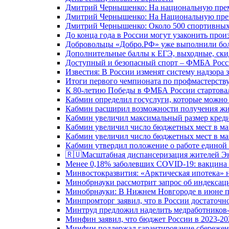
Дмитрий Чернышенко: На национальную преми
Дмитрий Чернышенко: На Национальную преми
Дмитрий Чернышенко: Около 500 спортивных 
До конца года в России могут узаконить произ
Добровольцы «Добро.РФ» уже выполнили боле
Дополнительные баллы к ЕГЭ, выходные, скид
Доступный и безопасный спорт – ФМБА Росс
Известия: В России изменят систему надзора
Итоги первого чемпионата по профмастерств
К 80-летию Победы в ФМБА России стартовал
Кабмин определил госуслуги, которые можно
Кабмин расширил возможности получения жи
Кабмин увеличил максимальный размер креди
Кабмин увеличил число бюджетных мест в ма
Кабмин увеличил число бюджетных мест в ма
Кабмин утвердил положение о работе единой
🇷🇺Масштабная диспансеризация жителей Э
Менее 0,18% заболевших COVID-19: вакцина 
Минвостокразвития: «Арктическая ипотека» н
Минобрнауки рассмотрит запрос об индекса
Минобрнауки: В Нижнем Новгороде в июне п
Минпромторг заявил, что в России достаточн
Минтруд предложил наделить медработников-
Минфин заявил, что бюджет России в 2023-20
Минфин поддержал гарантирование сбережен