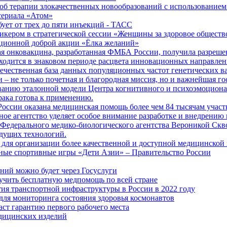
б терапии злокачественных новообразований с использованием
сериала «Атом»
бует от трех до пяти инъекций - ТАСС
кером в стратегической сессии «Женщины за здоровое общество
иционной доброй акции «Ёлка желаний»
я онковакцина, разработанная ФМБА России, получила разреше
ходится в знаковом периоде расцвета инновационных направлен
ечественная база данных популяционных частот генетических в
– не только почетная и благородная миссия, но и важнейшая го
анию эталонной модели Центра когнитивного и психоэмоционал
рака готова к применению.
ссии оказана медицинская помощь более чем 84 тысячам участ
е агентство уделяет особое внимание разработке и внедрению
 Федерального медико-биологического агентства Вероникой Скв
дущих технологий.
для организации более качественной и доступной медицинской
ные спортивные игры «Дети Азии» – Правительство России
ний можно будет через Госуслуги
учить бесплатную медпомощь по всей стране
тия транспортной инфраструктуры в России в 2022 году
для мониторинга состояния здоровья космонавтов
аст гарантию первого рабочего места
едицинских изделий