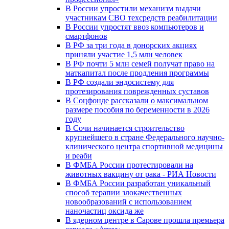
В России упростили механизм выдачи
участникам СВО техсредств реабилитации
В России упростят ввоз компьютеров и
смартфонов
В РФ за три года в донорских акциях
приняли участие 1,5 млн человек
В РФ почти 5 млн семей получат право на
маткапитал после продления программы
В РФ создали эндосистему для
протезирования поврежденных суставов
В Соцфонде рассказали о максимальном
размере пособия по беременности в 2026
году
В Сочи начинается строительство
крупнейшего в стране Федерального научно-
клинического центра спортивной медицины
и реаби
В ФМБА России протестировали на
животных вакцину от рака - РИА Новости
В ФМБА России разработан уникальный
способ терапии злокачественных
новообразований с использованием
наночастиц оксида же
В ядерном центре в Сарове прошла премьера