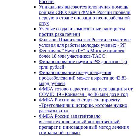
России
Уникальная высокотехнологичная помощь
бойцам СВО: врачи ФМБА России провели
первую в стране операцию неоперабельной
опух
Ученые создали композитные наноцветы
против рака печени
Фальков: Правительство России создает все
условия для работы молодых ученых - РГ
Фестиваль "Наука 0+" в Москве привлек
более 18 млн участников-ТАСС
Финансирование науки в РФ достигло 1,6
трлн рублей
Финансирование предупреждения
профзаболеваний может вырасти до 43,83
млрд рублей
ФМБА готово нарастить выпуск вакцины от
COVID-19 «Конвасэл» до 36 млн доз в год
ФМБА России дало старт спецпроекту
«Треугольнички: истории, которые нужно
рассказывать»
ФМБА России запатентовало
высокотехнологичный лекарственный
препарат и инновационный метод лечения
спинальной травмы