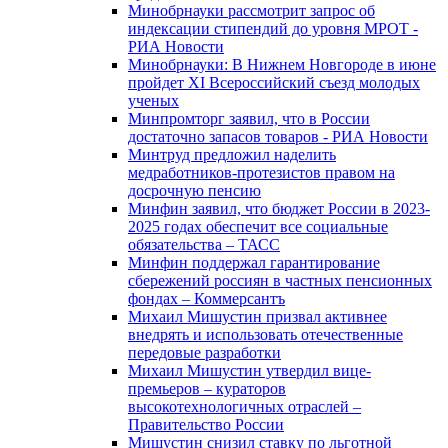
Минобрнауки рассмотрит запрос об
индексации стипендий до уровня МРОТ -
РИА Новости
Минобрнауки: В Нижнем Новгороде в июне
пройдет XI Всероссийский съезд молодых
ученых
Минпромторг заявил, что в России
достаточно запасов товаров - РИА Новости
Минтруд предложил наделить
медработников-протезистов правом на
досрочную пенсию
Минфин заявил, что бюджет России в 2023-
2025 годах обеспечит все социальные
обязательства – ТАСС
Минфин поддержал гарантирование
сбережений россиян в частных пенсионных
фондах – Коммерсантъ
Михаил Мишустин призвал активнее
внедрять и использовать отечественные
передовые разработки
Михаил Мишустин утвердил вице-
премьеров – кураторов
высокотехнологичных отраслей –
Правительство России
Мишустин снизил ставку по льготной