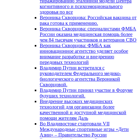
тиражированию эталонной модели Центра
когнитивного и психоэмоционального
здоровья по все
Вероника Скворцова: Российская вакцина от
рака готова к применению.
Вероника Скворцова: специалистами ФМБА
России оказана медицинская помощь более
чем 84 тысячам участников и ветеранов СВО
Вероника Скворцова: ФМБА как
инновационное агентство уделяет особое
внимание разработке и внедрению
передовых технологий
Владимир Путин встретился с
руководителем Федерального медико-
биологического агентства Вероникой
Скворцовой.
Владимир Путин принял участие в Форуме
будущих технологий.
Внедрение высоких медицинских
технологий для организации более
качественной и доступной медицинской
помощи жителям Даль
Во Владивостоке стартовали VII
Международные спортивные игры «Дети
Азии» – Правительство России