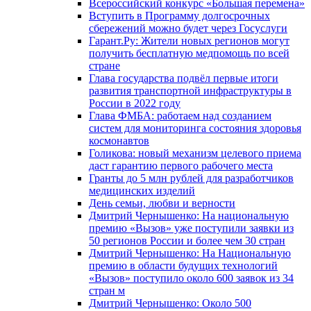
Всероссийский конкурс «Большая перемена»
Вступить в Программу долгосрочных
сбережений можно будет через Госуслуги
Гарант.Ру: Жители новых регионов могут
получить бесплатную медпомощь по всей
стране
Глава государства подвёл первые итоги
развития транспортной инфраструктуры в
России в 2022 году
Глава ФМБА: работаем над созданием
систем для мониторинга состояния здоровья
космонавтов
Голикова: новый механизм целевого приема
даст гарантию первого рабочего места
Гранты до 5 млн рублей для разработчиков
медицинских изделий
День семьи, любви и верности
Дмитрий Чернышенко: На национальную
премию «Вызов» уже поступили заявки из
50 регионов России и более чем 30 стран
Дмитрий Чернышенко: На Национальную
премию в области будущих технологий
«Вызов» поступило около 600 заявок из 34
стран м
Дмитрий Чернышенко: Около 500