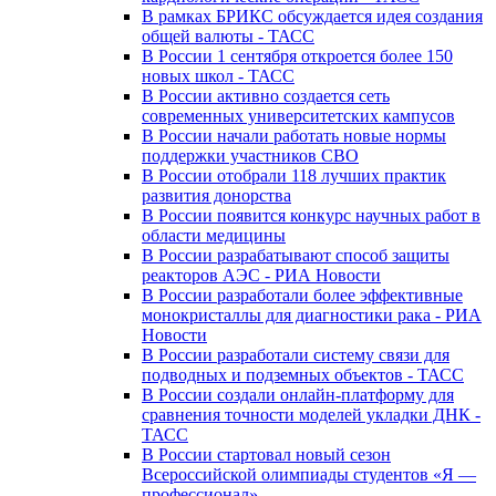
В рамках БРИКС обсуждается идея создания
общей валюты - ТАСС
В России 1 сентября откроется более 150
новых школ - ТАСС
В России активно создается сеть
современных университетских кампусов
В России начали работать новые нормы
поддержки участников СВО
В России отобрали 118 лучших практик
развития донорства
В России появится конкурс научных работ в
области медицины
В России разрабатывают способ защиты
реакторов АЭС - РИА Новости
В России разработали более эффективные
монокристаллы для диагностики рака - РИА
Новости
В России разработали систему связи для
подводных и подземных объектов - ТАСС
В России создали онлайн-платформу для
сравнения точности моделей укладки ДНК -
ТАСС
В России стартовал новый сезон
Всероссийской олимпиады студентов «Я —
профессионал»