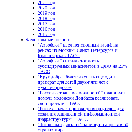
2021 год
2020 год
2019 год
2018 год
2017 год
2016 год
2015 год
Федеральные новости
"Аэрофлот" ввел пенсионный тариф на
рейсах из Москвы, Санкт-Петербурга и
Красноярска - ТАСС
"Аэрофлот" снизил стоимость
субсидируемых авиабилетов в ДФО на 25% -
ТАСС
"Круг добра" будет закупать еще один
препарат для детей двух-пяти лет с
муковисцидозом
"Россия - страна возможностей" планирует
помочь молодежи Донбасса реализовать
свои проекты - ТАСС
"Ростех" начал производство роутеров для
создания защищенной информационной
инфраструктуры - ТАСС
"Тотальный диктант" напишут 5 апреля в 50
странах мира