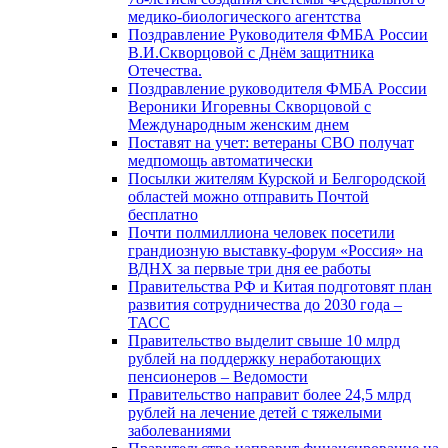
медико-биологического агентства
Поздравление Руководителя ФМБА России
В.И.Скворцовой с Днём защитника
Отечества.
Поздравление руководителя ФМБА России
Вероники Игоревны Скворцовой с
Международным женским днем
Поставят на учет: ветераны СВО получат
медпомощь автоматически
Посылки жителям Курской и Белгородской
областей можно отправить Почтой
бесплатно
Почти полмиллиона человек посетили
грандиозную выставку-форум «Россия» на
ВДНХ за первые три дня ее работы
Правительства РФ и Китая подготовят план
развития сотрудничества до 2030 года –
ТАСС
Правительство выделит свыше 10 млрд
рублей на поддержку неработающих
пенсионеров – Ведомости
Правительство направит более 24,5 млрд
рублей на лечение детей с тяжелыми
заболеваниями