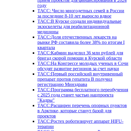
прием проектов для финансирования в 2024
году
ТАСС: Число многодетных семей в России
за последние 8-10 лет выросло вдвое
ТАСС:В Курске создали индивидуальные
экзоскелеты для реабилитационной
медицины
ТАСС:Доля отечественных лекарств на
рынке РФ составила более 38% по итогам I
квартала
ТАСС:Кабмин выделил 36 млн рублей для
бригад скорой помощи в Курской области
ТАСС:На Конгрессе молодых ученых в Сочи
обсудят развитие регионов за счет науки
ТАСС:Первый российский внутривенный
препарат против гепатита В получил
регистрацию Минздрава
ТАСС:Программа бесплатного переобучения
с 2025 года станет частью нацпроекта
"Кадры"
ТАСС:Расширен перечень опорных пунктов
в Арктике, которые станут базой для
проектов
ТАСС:Ростех роботизирует аппарат HIFU-
терапии