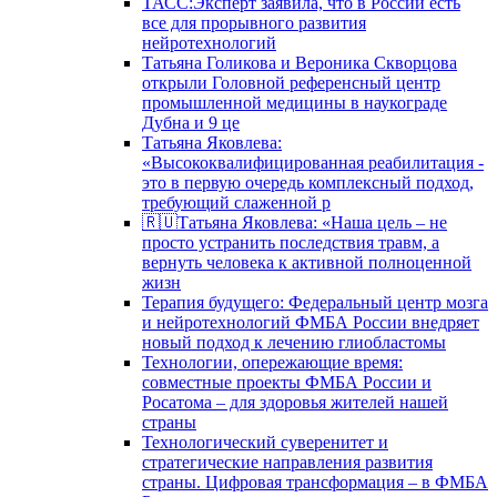
ТАСС:Эксперт заявила, что в России есть
все для прорывного развития
нейротехнологий
Татьяна Голикова и Вероника Скворцова
открыли Головной референсный центр
промышленной медицины в наукограде
Дубна и 9 це
Татьяна Яковлева:
«Высококвалифицированная реабилитация -
это в первую очередь комплексный подход,
требующий слаженной р
🇷🇺Татьяна Яковлева: «Наша цель – не
просто устранить последствия травм, а
вернуть человека к активной полноценной
жизн
Терапия будущего: Федеральный центр мозга
и нейротехнологий ФМБА России внедряет
новый подход к лечению глиобластомы
Технологии, опережающие время:
совместные проекты ФМБА России и
Росатома – для здоровья жителей нашей
страны
Технологический суверенитет и
стратегические направления развития
страны. Цифровая трансформация – в ФМБА