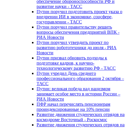
обеспечение обороноспособности РФ и
развитие науки - ТАСС
Путин поручил подготовить проект указа о
внедрении ИИ в экономике, соцсфере,
госуправлении - ТАСС
Путин поручил правительству решить
вопросы обеспечения предприятий ВПК -
РИА Новости
Путин поручил утвердить проект по
развитию робототехники до июля - РИА
Новости
Путин призвал обновить подходы к
подготовке кадров, к научно-
технологическому развитию РФ - ТАСС
Путин учредил День среднего
профессионального образования 2 октября –
ТАСС
Путин: великая победа над нацизмом
занимает особое место в истории России –
РИА Новости
ПФР начал перечислять пенсионерам
проиндексированные на 10% пенсии
Развитие движения студенческих отрядов на
космодроме Восточный - Роскосмос
Развитие движения студенческих отрядов на