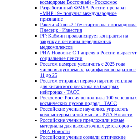
космодроме Восточный - Роскосмос
Разработанный ФМБА России препарат
«МИР 19» получил международное
признание
Ракета «Союз-2.1б» стартовала с космодрома
Плесецк - Известия
РГ: Кабмин проавансирует контракты на
закупку в регионы передвижных
медкомплексов
РИА Новости: С 1 апреля в России вырастут
социальные пенсии
Росатом намерен увеличить с 2025 года
число выпускаемых радиофармпрепаратов с
11 до 25
Росатом отправил первую партию топлива
для китайского реактора на быстрых
нейтронах - ТАСС
Роскосмос: Россия выполнила 100 успешных
космических пусков подряд - ТАСС
Российские ученые научились управлять
компьютером силой мысли - РИА Новости
Российские ученые предложили новые
материалы для высокоточных детекторов -
РИА Новости
Российские ученые создали оптические