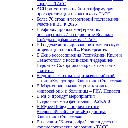
города – ТАСС
АСИ запустило онлайн-платформу для
профориентации школьников - ТАСС
Более 70 стран и территорий подтвердили
участие в ВЭФ-2025
В Афинах прошла конференция,
посвященная 77-й годовщине Великой
Победы над фашизмом - ТАСС
В Госдуме анонсировали автоматическую
индексацию пенсий – Коммерсантъ
В День воссоединения Республики Крым и
Севастополя с Российской Федерацией
Вероника Скворцова открыла памятник
святител
В единстве – сила: старт всероссийской
акции «Код донора. Защитники Отечества»
В Мариуполе начали строить жилые
микрорайоны и больницы – РИА Новости
В МГУ пройдут мероприятия
Всероссийского фестиваля НАУКА 0+
В Музее Победы подвели итоги
Всероссийской акции «Код донора.
Защитники Отечества»
В перечни "Круга добра" вошли детские
кардиологические операции - ТАСС