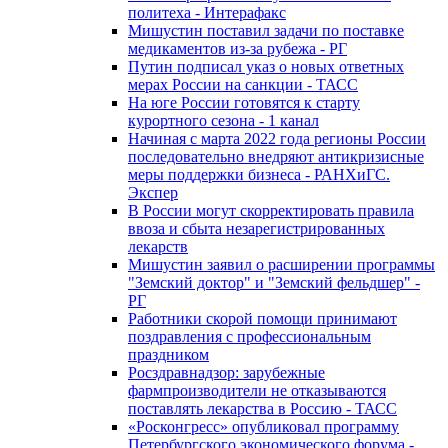
политеха - Интерафакс
Мишустин поставил задачи по поставке
медикаментов из-за рубежа - РГ
Путин подписал указ о новых ответных
мерах России на санкции - ТАСС
На юге России готовятся к старту
курортного сезона - 1 канал
Начиная с марта 2022 года регионы России
последовательно внедряют антикризисные
меры поддержки бизнеса - РАНХиГС.
Экспер
В России могут скорректировать правила
ввоза и сбыта незарегистрированных
лекарств
Мишустин заявил о расширении программы
"Земский доктор" и "Земский фельдшер" -
РГ
Работники скорой помощи принимают
поздравления с профессиональным
праздником
Росздравнадзор: зарубежные
фармпроизводители не отказываются
поставлять лекарства в Россию - ТАСС
«Росконгресс» опубликовал программу
Петербургского экономического форума -