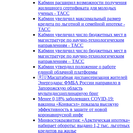
Кабмин расширил возможности получения
жилищного сертификата для молодых
ученых - ТАСС
Кабмин увеличил максимальный размер
кредита по льготной и семейной ипотеке -
ТАСС
Кабмин увеличил число бюджетных мест в
магистратуре по научно-технологическим
направлениям - ТАСС
Кабмин увеличил число бюджетных мест в
магистратуре по научно-технологическим
направлениям – ТАСС
Кабмин утвердил положение о работе
единой облачной платформы
🇷🇺Масштабная диспансеризация жителей
Энергодара: ФМБА России направило в
Запорожскую область
мультидисциплинарную бриг
Менее 0,18% заболевших COVID-19:
вакцина «Конвасэл» показала высокую
эффективность в защите от новой
коронавирусной инфе
Минвостокразвития: «Арктическая ипотека»
набирает обороты: выдано 1,2 тыс. льготных
кредитов на жилье