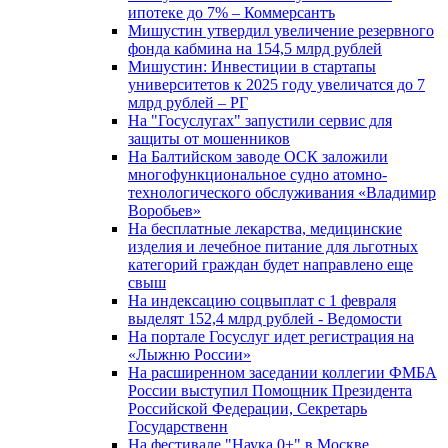
ипотеке до 7% – Коммерсантъ
Мишустин утвердил увеличение резервного
фонда кабмина на 154,5 млрд рублей
Мишустин: Инвестиции в стартапы
университетов к 2025 году увеличатся до 7
млрд рублей – РГ
На "Госуслугах" запустили сервис для
защиты от мошенников
На Балтийском заводе ОСК заложили
многофункциональное судно атомно-
технологического обслуживания «Владимир
Воробьев»
На бесплатные лекарства, медицинские
изделия и лечебное питание для льготных
категорий граждан будет направлено еще
свыш
На индексацию соцвыплат с 1 февраля
выделят 152,4 млрд рублей - Ведомости
На портале Госуслуг идет регистрация на
«Лыжню России»
На расширенном заседании коллегии ФМБА
России выступил Помощник Президента
Российской Федерации, Секретарь
Государственн
На фестивале "Наука 0+" в Москве