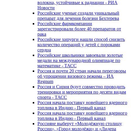
волокна, устойчивые к радиации - РИА
Новости
Российские ученые создали уникальный
препарат для лечения болезни Бехтерева
Российские фармкомпании
зарегистрировали более 40 препаратов от
рака
Российские хирурги нашли способ снизить
количество операций у детей с пороками
сердца
Российские школьники завоевали золотые
медали на международной олимпиаде по
математике - ТАСС
Россия и почти 20 стран начали переговоры
об упрощении визового режима – ИА
Regnum
Россия и Сирия будут совместно проводить
тренировки и мероприятия по десяти видам
спорта - ТАСС
Россия начала поставку новейшего ядерного
топлива в Индию - Первый канал
Россия начала поставку новейшего ядерного
топлива в Индию - Первый канал
Россияне выберут «Молодёжную столицу
России», «Город молодёжи» и «Лидера