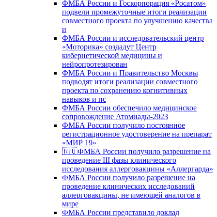
ФМБА России и Госкорпорация «Росатом»
подвели промежуточные итоги реализации
совместного проекта по улучшению качества
и
ФМБА России и исследовательский центр
«Моторика» создадут Центр
кибернетической медицины и
нейропротезирован
ФМБА России и Правительство Москвы
подводят итоги реализации совместного
проекта по сохранению когнитивных
навыков и пс
ФМБА России обеспечило медицинское
сопровождение Атомиады-2023
ФМБА России получило постоянное
регистрационное удостоверение на препарат
«МИР 19»
🇷🇺ФМБА России получило разрешение на
проведение III фазы клинического
исследования аллерговакцины «Аллергарда»
ФМБА России получило разрешение на
проведение клинических исследований
аллерговакцины, не имеющей аналогов в
мире
ФМБА России представило доклад