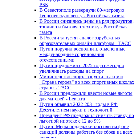
РБК
В Севастополе развернули 80-метровую
Георгиевскую ленту - Российская газета
В России снизились цены на ряд продуктов,
топливо и бытовую технику - Российская
газета
В России запустят аналог зарубежных
образовательных онлайн-платформ - ТАСС
Путин поручил восполнить отмененные
международные соревнования
отечественными
Путин предложил с 2025 года ежегодно
увеличивать расходы на спорт
Министерство спорта запустило акцию
"Страна героев" во всех спортивных школах
страны - ТАСС
В России предложили ввести новые льготы
для матерей - Lenta.ru
Путин объявил 2022-2031 годы в РФ
Десятилетием науки и технологий
Президент РФ предложил снизить ставку по
льготной ипотеке с 12 до 9%
Путин: Меры поддержки россиян на фоне
санкций должны работать без сбоев на всех
уровнях