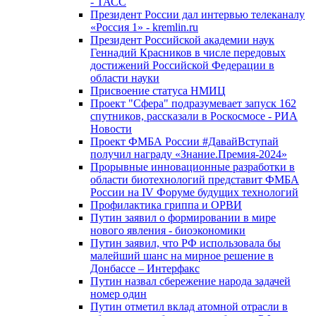
- ТАСС
Президент России дал интервью телеканалу
«Россия 1» - kremlin.ru
Президент Российской академии наук
Геннадий Красников в числе передовых
достижений Российской Федерации в
области науки
Присвоение статуса НМИЦ
Проект "Сфера" подразумевает запуск 162
спутников, рассказали в Роскосмосе - РИА
Новости
Проект ФМБА России #ДавайВступай
получил награду «Знание.Премия-2024»
Прорывные инновационные разработки в
области биотехнологий представит ФМБА
России на IV Форуме будущих технологий
Профилактика гриппа и ОРВИ
Путин заявил о формировании в мире
нового явления - биоэкономики
Путин заявил, что РФ использовала бы
малейший шанс на мирное решение в
Донбассе – Интерфакс
Путин назвал сбережение народа задачей
номер один
Путин отметил вклад атомной отрасли в