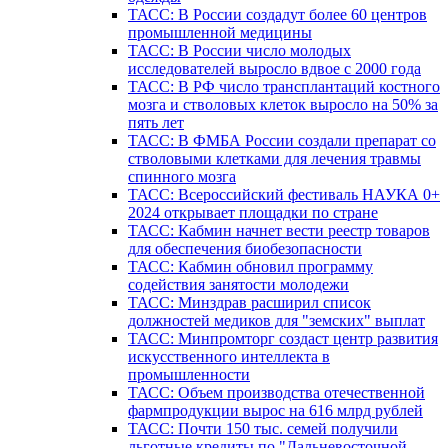
ТАСС: В России создадут более 60 центров
промышленной медицины
ТАСС: В России число молодых
исследователей выросло вдвое с 2000 года
ТАСС: В РФ число трансплантаций костного
мозга и стволовых клеток выросло на 50% за
пять лет
ТАСС: В ФМБА России создали препарат со
стволовыми клетками для лечения травмы
спинного мозга
ТАСС: Всероссийский фестиваль НАУКА 0+
2024 открывает площадки по стране
ТАСС: Кабмин начнет вести реестр товаров
для обеспечения биобезопасности
ТАСС: Кабмин обновил программу
содействия занятости молодежи
ТАСС: Минздрав расширил список
должностей медиков для "земских" выплат
ТАСС: Минпромторг создаст центр развития
искусственного интеллекта в
промышленности
ТАСС: Объем производства отечественной
фармпродукции вырос на 616 млрд рублей
ТАСС: Почти 150 тыс. семей получили
льготные кредиты по "Дальневосточной