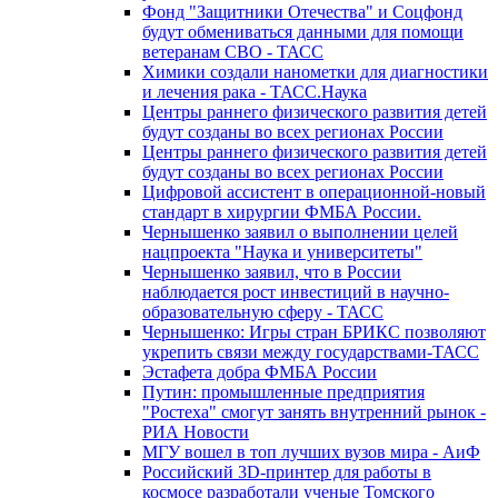
Фонд "Защитники Отечества" и Соцфонд
будут обмениваться данными для помощи
ветеранам СВО - ТАСС
Химики создали нанометки для диагностики
и лечения рака - ТАСС.Наука
Центры раннего физического развития детей
будут созданы во всех регионах России
Центры раннего физического развития детей
будут созданы во всех регионах России
Цифровой ассистент в операционной-новый
стандарт в хирургии ФМБА России.
Чернышенко заявил о выполнении целей
нацпроекта "Наука и университеты"
Чернышенко заявил, что в России
наблюдается рост инвестиций в научно-
образовательную сферу - ТАСС
Чернышенко: Игры стран БРИКС позволяют
укрепить связи между государствами-ТАСС
Эстафета добра ФМБА России
Путин: промышленные предприятия
"Ростеха" смогут занять внутренний рынок -
РИА Новости
МГУ вошел в топ лучших вузов мира - АиФ
Российский 3D-принтер для работы в
космосе разработали ученые Томского