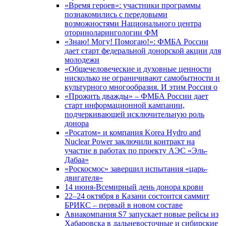
«Время героев»: участники программы
познакомились с передовыми
возможностями Национального центра
оториноларингологии ФМ
«Знаю! Могу! Помогаю!»: ФМБА России
дает старт федеральной донорской акции для
молодежи
«Общечеловеческие и духовные ценности
нисколько не ограничивают самобытности и
культурного многообразия. И этим Россия о
«Прожить дважды» – ФМБА России дает
старт информационной кампании,
подчеркивающей исключительную роль
донора
«Росатом» и компания Korea Hydro and
Nuclear Power заключили контракт на
участие в работах по проекту АЭС «Эль-
Дабаа»
«Роскосмос» завершил испытания «царь-
двигателя»
14 июня-Всемирный день донора крови
22–24 октября в Казани состоится саммит
БРИКС – первый в новом составе
Авиакомпания S7 запускает новые рейсы из
Хабаровска в дальневосточные и сибирские