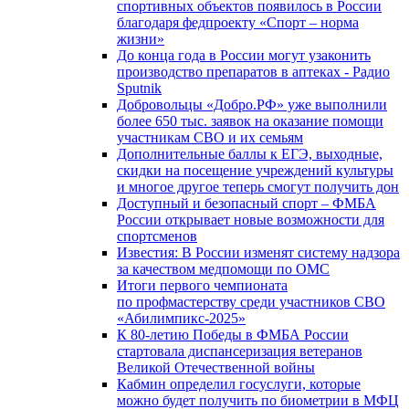
спортивных объектов появилось в России
благодаря федпроекту «Спорт – норма
жизни»
До конца года в России могут узаконить
производство препаратов в аптеках - Радио
Sputnik
Добровольцы «Добро.РФ» уже выполнили
более 650 тыс. заявок на оказание помощи
участникам СВО и их семьям
Дополнительные баллы к ЕГЭ, выходные,
скидки на посещение учреждений культуры
и многое другое теперь смогут получить дон
Доступный и безопасный спорт – ФМБА
России открывает новые возможности для
спортсменов
Известия: В России изменят систему надзора
за качеством медпомощи по ОМС
Итоги первого чемпионата
по профмастерству среди участников СВО
«Абилимпикс-2025»
К 80-летию Победы в ФМБА России
стартовала диспансеризация ветеранов
Великой Отечественной войны
Кабмин определил госуслуги, которые
можно будет получить по биометрии в МФЦ