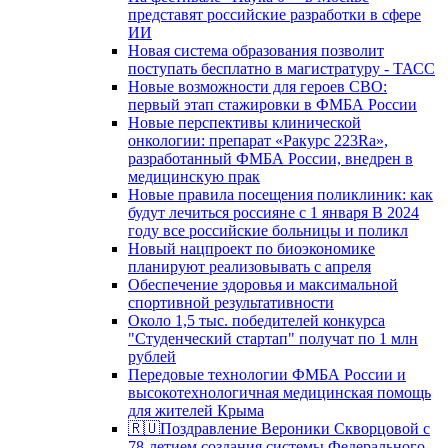
представят российские разработки в сфере
ИИ
Новая система образования позволит
поступать бесплатно в магистратуру - ТАСС
Новые возможности для героев СВО:
первый этап стажировки в ФМБА России
Новые перспективы клинической
онкологии: препарат «Ракурс 223Ra»,
разработанный ФМБА России, внедрен в
медицинскую прак
Новые правила посещения поликлиник: как
будут лечиться россияне с 1 января В 2024
году все российские больницы и поликл
Новый нацпроект по биоэкономике
планируют реализовывать с апреля
Обеспечение здоровья и максимальной
спортивной результативности
Около 1,5 тыс. победителей конкурса
"Студенческий стартап" получат по 1 млн
рублей
Передовые технологии ФМБА России и
высокотехнологичная медицинская помощь
для жителей Крыма
🇷🇺Поздравление Вероники Скворцовой с
78-летием создания системы Федерального