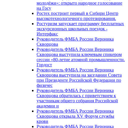
молодёжи»: открыто народное голосование
на Госу
Ростех построит первый в Сибири Центр
высокотехнологичного протезирования.
Ростуризм запускает программу бесплатных
экскурсионных школьных поездок -
Интерфакс
Руководитель ФМБА России Вероника
Скворцова
Руководитель ФМБА России Вероника
Скворцова выступила ключевым спикером
сессии «80-летие атомной промышленности.
Гордост
Руководитель ФМБА России Вероника
Скворцова выступила на заседании Совета
при Президенте Российской Федерации по
физичес
Руководитель ФМБА России Вероника
Скворцова обратилась с приветствием к
участникам общего собрания Российской
академии н
Руководитель ФМБА России Вероника
Скворцова открыла XV Форум службы
крови
Руководитель ФМБА России Вероника