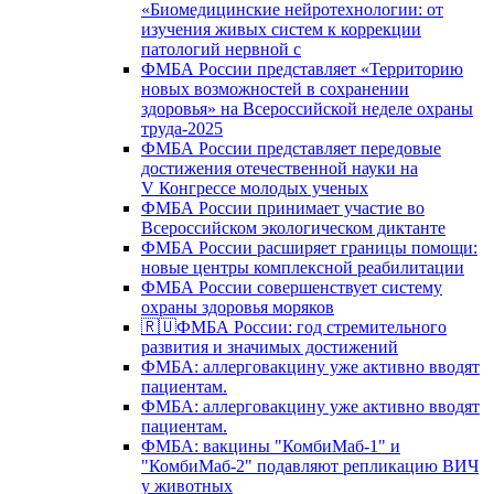
«Биомедицинские нейротехнологии: от
изучения живых систем к коррекции
патологий нервной с
ФМБА России представляет «Территорию
новых возможностей в сохранении
здоровья» на Всероссийской неделе охраны
труда-2025
ФМБА России представляет передовые
достижения отечественной науки на
V Конгрессе молодых ученых
ФМБА России принимает участие во
Всероссийском экологическом диктанте
ФМБА России расширяет границы помощи:
новые центры комплексной реабилитации
ФМБА России совершенствует систему
охраны здоровья моряков
🇷🇺ФМБА России: год стремительного
развития и значимых достижений
ФМБА: аллерговакцину уже активно вводят
пациентам.
ФМБА: аллерговакцину уже активно вводят
пациентам.
ФМБА: вакцины "КомбиМаб-1" и
"КомбиМаб-2" подавляют репликацию ВИЧ
у животных