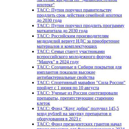
ипотеке"
ТАСС: Путин поручил правительству
продлить срок действия семейной ипотеки
до 2030 года
ТАСС: Путин поручил продлить программу
маткапитала до 2030 года
ТАСС: Российским производителям
медизделий вернут НДС за приобретение
материалов и комплектующих
ТАСС: Семьи станут участниками
всероссийского молодежного форума
"Машук" в 2024 году
ТАСС: Созданные в Сибири покрытия для
имплантов показали высокие
антибактериальные свойства
ТАСС: Спортивный марафон "Сила России"
пройдет с 1 июня по 10 августа
ТАСС: Ученые из России синтезировали
препараты, препятствующие старению
клеток
ТАСС: Фонд "Круг добра" получил 145,5
млрд рублей на закупку препаратов и
оборудования в 2023 г
ТАСС: Фонд президентских грантов начал