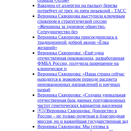
сериала «Атом»
Вакцина от аллергии на пыльцу березы
потребует от трех до пяти инъекций - ТАСС
Вероника Скворцова выступила ключевым
спикером в стратегической сессии
«Женщины за здоровое общество.
Сотрудничество без
Вероника Скворцова присоединилась к
традиционной доброй акции «Ёлка
желаний»
Вероника Скворцова: «Ещё одна
отечественная онковакцина, разработанная
ФМБА России, получила разрешение на
клиническое п
Вероника Скворцова: «Наша страна сейчас
находится в знаковом периоде расцвета
инновационных направлений и научных
разраб
Вероника Скворцова: «Создана уникальная
отечественная база данных популяционных
частот генетических вариантов населения
🇷🇺Вероника Скворцова: Донорство в
России – не только почетная и благородная
миссия, но и важнейшая государственная зад
Вероника Скворцова: Мы готовы к