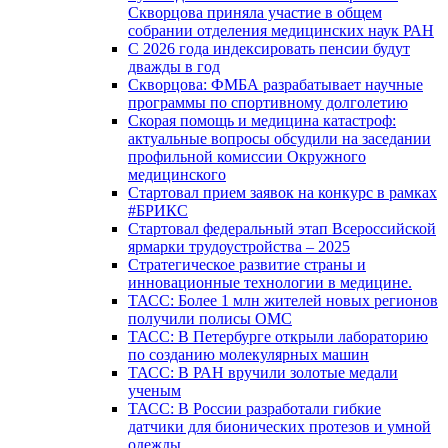
Скворцова приняла участие в общем
собрании отделения медицинских наук РАН
С 2026 года индексировать пенсии будут
дважды в год
Скворцова: ФМБА разрабатывает научные
программы по спортивному долголетию
Скорая помощь и медицина катастроф:
актуальные вопросы обсудили на заседании
профильной комиссии Окружного
медицинского
Стартовал прием заявок на конкурс в рамках
#БРИКС
Стартовал федеральный этап Всероссийской
ярмарки трудоустройства – 2025
Стратегическое развитие страны и
инновационные технологии в медицине.
ТАСС: Более 1 млн жителей новых регионов
получили полисы ОМС
ТАСС: В Петербурге открыли лабораторию
по созданию молекулярных машин
ТАСС: В РАН вручили золотые медали
ученым
ТАСС: В России разработали гибкие
датчики для бионических протезов и умной
одежды