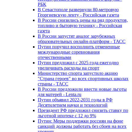
РБК
В Севастополе развернули 80-метровую
Георгиевскую ленту - Российская газета
В России снизились цены на ряд продуктов,
топливо и бытовую технику - Российская
газета
В России запустят аналог зарубежных
образовательных онлайн-платформ - ТАСС
Путин поручил восполнить отмененные
международные соревнования
отечественными
Путин предложил с 2025 года ежегодно
увеличивать расходы на спорт
Министерство спорта запустило акцию
"Страна героев" во всех спортивных школах
страны - ТАСС
В России предложили ввести новые льготы
для матерей - Lenta.ru
Путин объявил 2022-2031 годы в РФ
Десятилетием науки и технологий
Президент РФ предложил снизить ставку по
льготной ипотеке с 12 до 9%
Путин: Меры поддержки россиян на фоне
санкций должны работать без сбоев на всех
уровнях