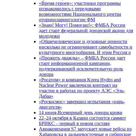
«Время героев»: участники программы
познакомились с передовыми
возможностями Национального центра
оториноларингологии ФМ
«Знаю! Могу! Помогаю!»: ФМБА России
дает старт федеральной донорской акции для
молодежи
«Общечеловеческие и духовные ценности
нисколько не ограничивают самобытности и
культурного многообразия. И этим Россия о
«Прожить дважды» – ФМБА России дает
старт информационной кампании,
подчеркивающей исключительную роль
донора
«Росатом» и компания Korea Hydro and
Nuclear Power заключили контракт на
участие в работах по проекту АЭС «Эль-
Дабаа»
«Роскосмос» завершил испытания «царь-
двигателя»
14 июня-Всемирный день донора крови
22–24 октября в Казани состоится саммит
БРИКС – первый в новом составе
Авиакомпания S7 запускает новые рейсы из
Хабаровска в дальневосточные и сибирские