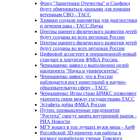
Фонд "Защитники Отечества" и Соцфонд
будут обмениваться данными для помощи
ветеранам СВО - ТАСС
Химики создали нанометки для диагностики
и лечения рака - ТАСС.Наука
Центры раннего физического развития детей
будут созданы во всех регионах России
Центры раннего физического развития детей
будут созданы во всех регионах России
Цифровой ассистент в операционной-новый
стандарт в хирургии ФМБА России.
Чернышенко заявил о выполнении целей
нацпроекта "Наука и университеты"
Чернышенко заявил, что в России
наблюдается рост инвестиций в научно-
образовательную сферу - ТАСС
Чернышенко: Игры стран БРИКС позволяют
укрепить связи между государствами-ТАСС
Эстафета добра ФМБА России
Путин: промышленные предприятия
"Ростеха" смогут занять внутренний рынок -
РИА Новости
МГУ вошел в топ лучших вузов мира - АиФ
Российский 3D-принтер для работы в
космосе разработали ученые Томского