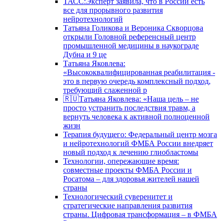
ТАСС:Эксперт заявила, что в России есть
все для прорывного развития
нейротехнологий
Татьяна Голикова и Вероника Скворцова
открыли Головной референсный центр
промышленной медицины в наукограде
Дубна и 9 це
Татьяна Яковлева:
«Высококвалифицированная реабилитация -
это в первую очередь комплексный подход,
требующий слаженной р
🇷🇺Татьяна Яковлева: «Наша цель – не
просто устранить последствия травм, а
вернуть человека к активной полноценной
жизн
Терапия будущего: Федеральный центр мозга
и нейротехнологий ФМБА России внедряет
новый подход к лечению глиобластомы
Технологии, опережающие время:
совместные проекты ФМБА России и
Росатома – для здоровья жителей нашей
страны
Технологический суверенитет и
стратегические направления развития
страны. Цифровая трансформация – в ФМБА