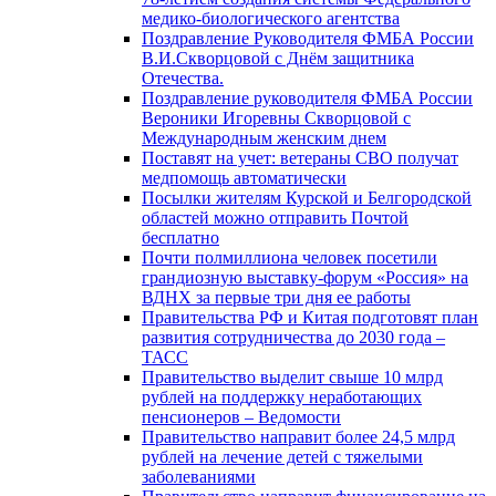
медико-биологического агентства
Поздравление Руководителя ФМБА России
В.И.Скворцовой с Днём защитника
Отечества.
Поздравление руководителя ФМБА России
Вероники Игоревны Скворцовой с
Международным женским днем
Поставят на учет: ветераны СВО получат
медпомощь автоматически
Посылки жителям Курской и Белгородской
областей можно отправить Почтой
бесплатно
Почти полмиллиона человек посетили
грандиозную выставку-форум «Россия» на
ВДНХ за первые три дня ее работы
Правительства РФ и Китая подготовят план
развития сотрудничества до 2030 года –
ТАСС
Правительство выделит свыше 10 млрд
рублей на поддержку неработающих
пенсионеров – Ведомости
Правительство направит более 24,5 млрд
рублей на лечение детей с тяжелыми
заболеваниями