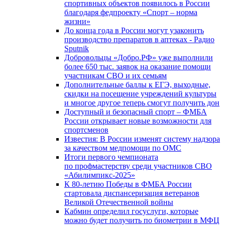
спортивных объектов появилось в России
благодаря федпроекту «Спорт – норма
жизни»
До конца года в России могут узаконить
производство препаратов в аптеках - Радио
Sputnik
Добровольцы «Добро.РФ» уже выполнили
более 650 тыс. заявок на оказание помощи
участникам СВО и их семьям
Дополнительные баллы к ЕГЭ, выходные,
скидки на посещение учреждений культуры
и многое другое теперь смогут получить дон
Доступный и безопасный спорт – ФМБА
России открывает новые возможности для
спортсменов
Известия: В России изменят систему надзора
за качеством медпомощи по ОМС
Итоги первого чемпионата
по профмастерству среди участников СВО
«Абилимпикс-2025»
К 80-летию Победы в ФМБА России
стартовала диспансеризация ветеранов
Великой Отечественной войны
Кабмин определил госуслуги, которые
можно будет получить по биометрии в МФЦ