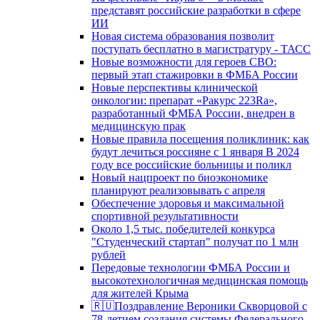
представят российские разработки в сфере
ИИ
Новая система образования позволит
поступать бесплатно в магистратуру - ТАСС
Новые возможности для героев СВО:
первый этап стажировки в ФМБА России
Новые перспективы клинической
онкологии: препарат «Ракурс 223Ra»,
разработанный ФМБА России, внедрен в
медицинскую прак
Новые правила посещения поликлиник: как
будут лечиться россияне с 1 января В 2024
году все российские больницы и поликл
Новый нацпроект по биоэкономике
планируют реализовывать с апреля
Обеспечение здоровья и максимальной
спортивной результативности
Около 1,5 тыс. победителей конкурса
"Студенческий стартап" получат по 1 млн
рублей
Передовые технологии ФМБА России и
высокотехнологичная медицинская помощь
для жителей Крыма
🇷🇺Поздравление Вероники Скворцовой с
78-летием создания системы Федерального