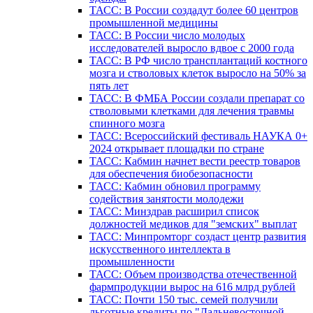
ТАСС: В России создадут более 60 центров
промышленной медицины
ТАСС: В России число молодых
исследователей выросло вдвое с 2000 года
ТАСС: В РФ число трансплантаций костного
мозга и стволовых клеток выросло на 50% за
пять лет
ТАСС: В ФМБА России создали препарат со
стволовыми клетками для лечения травмы
спинного мозга
ТАСС: Всероссийский фестиваль НАУКА 0+
2024 открывает площадки по стране
ТАСС: Кабмин начнет вести реестр товаров
для обеспечения биобезопасности
ТАСС: Кабмин обновил программу
содействия занятости молодежи
ТАСС: Минздрав расширил список
должностей медиков для "земских" выплат
ТАСС: Минпромторг создаст центр развития
искусственного интеллекта в
промышленности
ТАСС: Объем производства отечественной
фармпродукции вырос на 616 млрд рублей
ТАСС: Почти 150 тыс. семей получили
льготные кредиты по "Дальневосточной