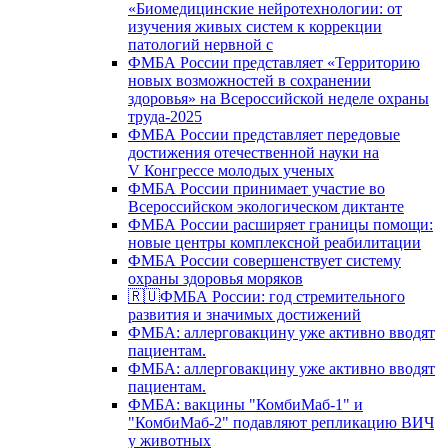
«Биомедицинские нейротехнологии: от
изучения живых систем к коррекции
патологий нервной с
ФМБА России представляет «Территорию
новых возможностей в сохранении
здоровья» на Всероссийской неделе охраны
труда-2025
ФМБА России представляет передовые
достижения отечественной науки на
V Конгрессе молодых ученых
ФМБА России принимает участие во
Всероссийском экологическом диктанте
ФМБА России расширяет границы помощи:
новые центры комплексной реабилитации
ФМБА России совершенствует систему
охраны здоровья моряков
🇷🇺ФМБА России: год стремительного
развития и значимых достижений
ФМБА: аллерговакцину уже активно вводят
пациентам.
ФМБА: аллерговакцину уже активно вводят
пациентам.
ФМБА: вакцины "КомбиМаб-1" и
"КомбиМаб-2" подавляют репликацию ВИЧ
у животных