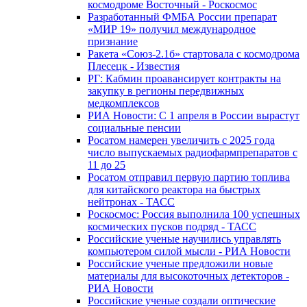
космодроме Восточный - Роскосмос
Разработанный ФМБА России препарат
«МИР 19» получил международное
признание
Ракета «Союз-2.1б» стартовала с космодрома
Плесецк - Известия
РГ: Кабмин проавансирует контракты на
закупку в регионы передвижных
медкомплексов
РИА Новости: С 1 апреля в России вырастут
социальные пенсии
Росатом намерен увеличить с 2025 года
число выпускаемых радиофармпрепаратов с
11 до 25
Росатом отправил первую партию топлива
для китайского реактора на быстрых
нейтронах - ТАСС
Роскосмос: Россия выполнила 100 успешных
космических пусков подряд - ТАСС
Российские ученые научились управлять
компьютером силой мысли - РИА Новости
Российские ученые предложили новые
материалы для высокоточных детекторов -
РИА Новости
Российские ученые создали оптические