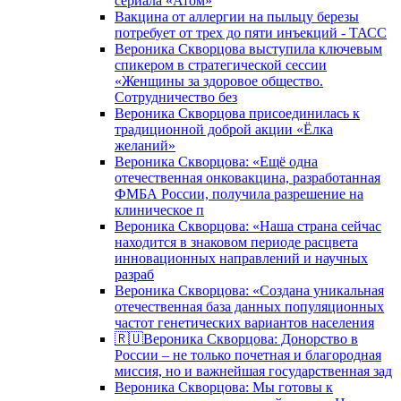
сериала «Атом»
Вакцина от аллергии на пыльцу березы
потребует от трех до пяти инъекций - ТАСС
Вероника Скворцова выступила ключевым
спикером в стратегической сессии
«Женщины за здоровое общество.
Сотрудничество без
Вероника Скворцова присоединилась к
традиционной доброй акции «Ёлка
желаний»
Вероника Скворцова: «Ещё одна
отечественная онковакцина, разработанная
ФМБА России, получила разрешение на
клиническое п
Вероника Скворцова: «Наша страна сейчас
находится в знаковом периоде расцвета
инновационных направлений и научных
разраб
Вероника Скворцова: «Создана уникальная
отечественная база данных популяционных
частот генетических вариантов населения
🇷🇺Вероника Скворцова: Донорство в
России – не только почетная и благородная
миссия, но и важнейшая государственная зад
Вероника Скворцова: Мы готовы к