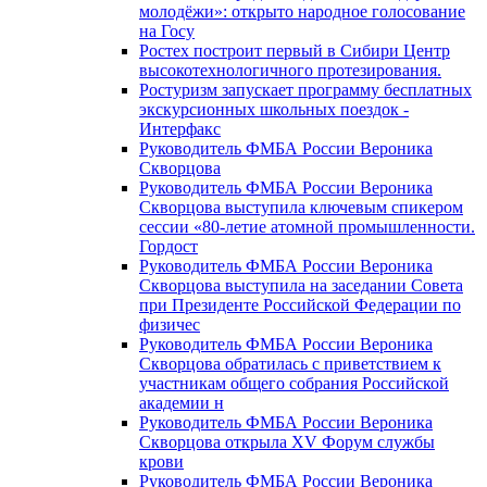
молодёжи»: открыто народное голосование
на Госу
Ростех построит первый в Сибири Центр
высокотехнологичного протезирования.
Ростуризм запускает программу бесплатных
экскурсионных школьных поездок -
Интерфакс
Руководитель ФМБА России Вероника
Скворцова
Руководитель ФМБА России Вероника
Скворцова выступила ключевым спикером
сессии «80-летие атомной промышленности.
Гордост
Руководитель ФМБА России Вероника
Скворцова выступила на заседании Совета
при Президенте Российской Федерации по
физичес
Руководитель ФМБА России Вероника
Скворцова обратилась с приветствием к
участникам общего собрания Российской
академии н
Руководитель ФМБА России Вероника
Скворцова открыла XV Форум службы
крови
Руководитель ФМБА России Вероника