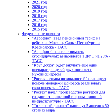
2021 год
2020 год
2019 год
2018 год
2017 год
2016 год
2015 год
Федеральные новости
"Аэрофлот" ввел пенсионный тариф на
рейсах из Москвы, Санкт-Петербурга и
Красноярска - ТАСС
"Аэрофлот" снизил стоимость
субсидируемых авиабилетов в ДФО на 25% -
ТАСС
"Круг добра" будет закупать еще один
препарат для детей двух-пяти лет с
муковисцидозом
"Россия - страна возможностей" планирует
помочь молодежи Донбасса реализовать
свои проекты - ТАСС
"Ростех" начал производство роутеров для
создания защищенной информационной
инфраструктуры - ТАСС
"Тотальный диктант" напишут 5 апреля в 50
странах мира