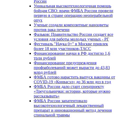
России
Уникальная высокотехнологичная помощь
бойцам СВО: врачи ФМБА России провели
первую в стране операцию неоперабельной
опух
Ученые создали композитные наноцветы
против рака печени
Фальков: Правительство России создает все
условия для работы молодых ученых - РГ
Фестиваль "Наука 0+" в Москве привлек
более 18 млн участников-ТАСС
Финансирование науки в РФ достигло 1,6
трлн рублей
Финансирование предупреждения
профзаболеваний может вырасти до 43,83
млрд рублей
ФМБА готово нарастить выпуск вакцины от
COVID-19 «Конвасэл» до 36 млн доз в год
ФМБА России дало старт спецпроекту
«Треугольнички: истории, которые нужно
рассказывать»
ФМБА России запатентовало
высокотехнологичный лекарственный
препарат и инновационный метод лечения
спинальной травмы