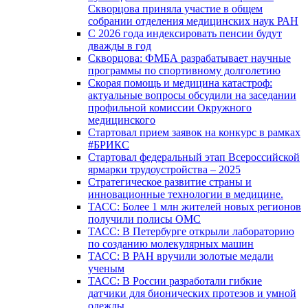
Скворцова приняла участие в общем
собрании отделения медицинских наук РАН
С 2026 года индексировать пенсии будут
дважды в год
Скворцова: ФМБА разрабатывает научные
программы по спортивному долголетию
Скорая помощь и медицина катастроф:
актуальные вопросы обсудили на заседании
профильной комиссии Окружного
медицинского
Стартовал прием заявок на конкурс в рамках
#БРИКС
Стартовал федеральный этап Всероссийской
ярмарки трудоустройства – 2025
Стратегическое развитие страны и
инновационные технологии в медицине.
ТАСС: Более 1 млн жителей новых регионов
получили полисы ОМС
ТАСС: В Петербурге открыли лабораторию
по созданию молекулярных машин
ТАСС: В РАН вручили золотые медали
ученым
ТАСС: В России разработали гибкие
датчики для бионических протезов и умной
одежды