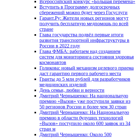
Всероссийский конкурс «Большая перемена»
Вступить в Программу долгосрочных
сбережений можно будет через Госуслуги
Гарант.Ру: Жители новых регионов могут
получить бесплатную медпомощь по всей
стране
Глава государства подвёл первые итоги
развития транспортной инфраструктуры в
России в 2022 году
Глава ФМБА: работаем над созданием
систем для мониторинга состояния здоровья
космонавтов
Голикова: новый механизм целевого приема
даст гарантию первого рабочего места
Гранты до 5 млн рублей для разработчиков
медицинских изделий
День семьи, любви и верности
Дмитрий Чернышенко: На национальную
премию «Вызов» уже поступили заявки из
50 регионов России и более чем 30 стран
Дмитрий Чернышенко: На Национальную
премию в области будущих технологий
«Вызов» поступило около 600 заявок из 34
стран м
Дмитрий Чернышенко: Около 500