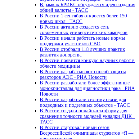
В рамках БРИКС обсуждается идея создания
общей валюты - ТАСС
В России 1 сентября откроется более 150
новых школ - ТАСС
В России активно создается сеть
современных университетских кампусов
В России начали работать новые нормы
поддержки участников СВО
В России отобрали 118 лучших практик
развития донорства
В России появится конкурс научных работ в
области медицины
В России разрабатывают способ защиты
реакторов АЭС - РИА Новости
В России разработали более эффективные
монокристаллы для диагностики рака - РИА
Новости
В России разработали систему связи для
подводных и подземных объектов - ТАСС
В России создали онлайн-платформу для
сравнения точности моделей укладки ДНК -
ТАСС
В России стартовал новый сезон
Всероссийской олимпиады студентов «Я —
профессионал»