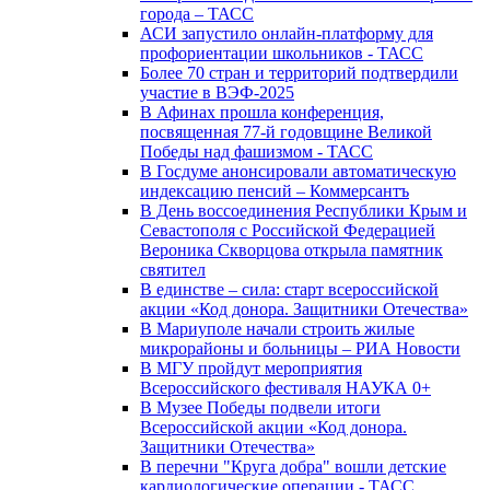
города – ТАСС
АСИ запустило онлайн-платформу для
профориентации школьников - ТАСС
Более 70 стран и территорий подтвердили
участие в ВЭФ-2025
В Афинах прошла конференция,
посвященная 77-й годовщине Великой
Победы над фашизмом - ТАСС
В Госдуме анонсировали автоматическую
индексацию пенсий – Коммерсантъ
В День воссоединения Республики Крым и
Севастополя с Российской Федерацией
Вероника Скворцова открыла памятник
святител
В единстве – сила: старт всероссийской
акции «Код донора. Защитники Отечества»
В Мариуполе начали строить жилые
микрорайоны и больницы – РИА Новости
В МГУ пройдут мероприятия
Всероссийского фестиваля НАУКА 0+
В Музее Победы подвели итоги
Всероссийской акции «Код донора.
Защитники Отечества»
В перечни "Круга добра" вошли детские
кардиологические операции - ТАСС