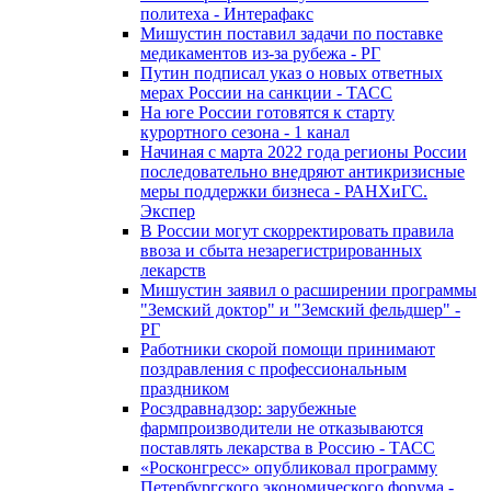
политеха - Интерафакс
Мишустин поставил задачи по поставке
медикаментов из-за рубежа - РГ
Путин подписал указ о новых ответных
мерах России на санкции - ТАСС
На юге России готовятся к старту
курортного сезона - 1 канал
Начиная с марта 2022 года регионы России
последовательно внедряют антикризисные
меры поддержки бизнеса - РАНХиГС.
Экспер
В России могут скорректировать правила
ввоза и сбыта незарегистрированных
лекарств
Мишустин заявил о расширении программы
"Земский доктор" и "Земский фельдшер" -
РГ
Работники скорой помощи принимают
поздравления с профессиональным
праздником
Росздравнадзор: зарубежные
фармпроизводители не отказываются
поставлять лекарства в Россию - ТАСС
«Росконгресс» опубликовал программу
Петербургского экономического форума -