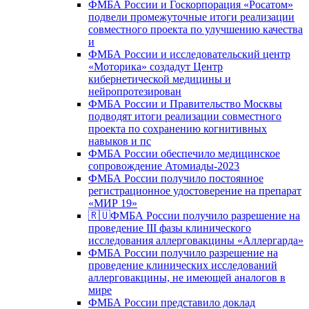
ФМБА России и Госкорпорация «Росатом»
подвели промежуточные итоги реализации
совместного проекта по улучшению качества
и
ФМБА России и исследовательский центр
«Моторика» создадут Центр
кибернетической медицины и
нейропротезирован
ФМБА России и Правительство Москвы
подводят итоги реализации совместного
проекта по сохранению когнитивных
навыков и пс
ФМБА России обеспечило медицинское
сопровождение Атомиады-2023
ФМБА России получило постоянное
регистрационное удостоверение на препарат
«МИР 19»
🇷🇺ФМБА России получило разрешение на
проведение III фазы клинического
исследования аллерговакцины «Аллергарда»
ФМБА России получило разрешение на
проведение клинических исследований
аллерговакцины, не имеющей аналогов в
мире
ФМБА России представило доклад