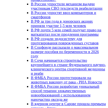
В России упростили механизм выдачи
участникам СВО техсредств реабилитации
В России упростят ввоз компьютеров и
смартфонов
В РФ за три года в донорских акциях
приняли участие 1,5 млн человек
В РФ почти 5 млн семей получат право на
маткапитал после продления программы
В РФ создали эндосистему для
протезирования поврежденных суставов
В Соцфонде рассказали о максимальном
размере пособия по беременности в 2026
году
В Сочи начинается строительство
крупнейшего в стране Федерального научно-
клинического центра спортивной медицины
и реаби
В ФМБА России протестировали на
животных вакцину от рака - РИА Новости
В ФМБА России разработан уникальный
способ терапии злокачественных
новообразований с использованием
наночастиц оксида же
В ядерном центре в Сарове прошла премьера