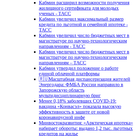
Кабмин расширил возможности получения
жилищного сертификата для молодых
ученых - ТАСС
Кабмин увеличил максимальный размер
кредита по льготной и семейной ипотеке -
ТАСС
Кабмин увеличил число бюджетных мест в
магистратуре по научно-технологическим
направлениям - ТАСС
Кабмин увеличил число бюджетных мест в
магистратуре по научно-технологическим
направлениям – ТАСС
Кабмин утвердил положение о работе
единой облачной платформы
🇷🇺Масштабная диспансеризация жителей
Энергодара: ФМБА России направило в
Запорожскую область
мультидисциплинарную бриг
Менее 0,18% заболевших COVID-19:
вакцина «Конвасэл» показала высокую
эффективность в защите от новой
коронавирусной инфе
Минвостокразвития: «Арктическая ипотека»
набирает обороты: выдано 1,2 тыс. льготных
кредитов на жилье