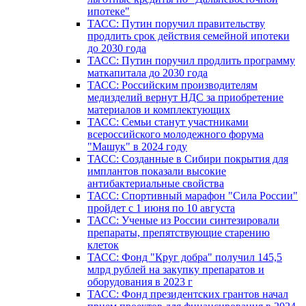
ипотеке"
ТАСС: Путин поручил правительству
продлить срок действия семейной ипотеки
до 2030 года
ТАСС: Путин поручил продлить программу
маткапитала до 2030 года
ТАСС: Российским производителям
медизделий вернут НДС за приобретение
материалов и комплектующих
ТАСС: Семьи станут участниками
всероссийского молодежного форума
"Машук" в 2024 году
ТАСС: Созданные в Сибири покрытия для
имплантов показали высокие
антибактериальные свойства
ТАСС: Спортивный марафон "Сила России"
пройдет с 1 июня по 10 августа
ТАСС: Ученые из России синтезировали
препараты, препятствующие старению
клеток
ТАСС: Фонд "Круг добра" получил 145,5
млрд рублей на закупку препаратов и
оборудования в 2023 г
ТАСС: Фонд президентских грантов начал