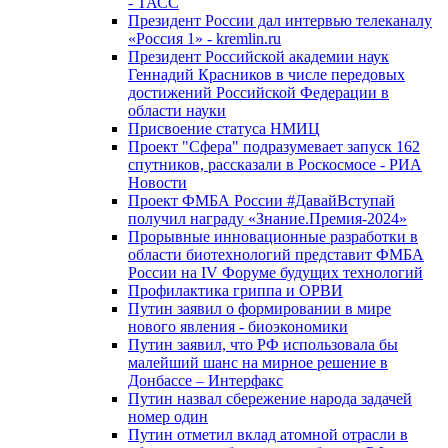
- ТАСС
Президент России дал интервью телеканалу
«Россия 1» - kremlin.ru
Президент Российской академии наук
Геннадий Красников в числе передовых
достижений Российской Федерации в
области науки
Присвоение статуса НМИЦ
Проект "Сфера" подразумевает запуск 162
спутников, рассказали в Роскосмосе - РИА
Новости
Проект ФМБА России #ДавайВступай
получил награду «Знание.Премия-2024»
Прорывные инновационные разработки в
области биотехнологий представит ФМБА
России на IV Форуме будущих технологий
Профилактика гриппа и ОРВИ
Путин заявил о формировании в мире
нового явления - биоэкономики
Путин заявил, что РФ использовала бы
малейший шанс на мирное решение в
Донбассе – Интерфакс
Путин назвал сбережение народа задачей
номер один
Путин отметил вклад атомной отрасли в