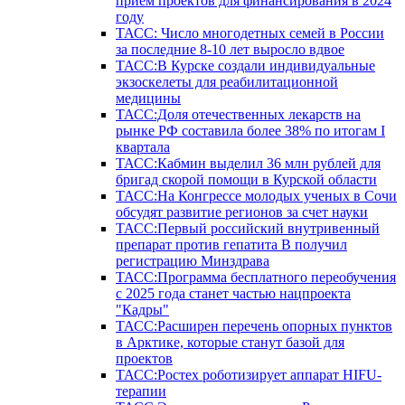
прием проектов для финансирования в 2024
году
ТАСС: Число многодетных семей в России
за последние 8-10 лет выросло вдвое
ТАСС:В Курске создали индивидуальные
экзоскелеты для реабилитационной
медицины
ТАСС:Доля отечественных лекарств на
рынке РФ составила более 38% по итогам I
квартала
ТАСС:Кабмин выделил 36 млн рублей для
бригад скорой помощи в Курской области
ТАСС:На Конгрессе молодых ученых в Сочи
обсудят развитие регионов за счет науки
ТАСС:Первый российский внутривенный
препарат против гепатита В получил
регистрацию Минздрава
ТАСС:Программа бесплатного переобучения
с 2025 года станет частью нацпроекта
"Кадры"
ТАСС:Расширен перечень опорных пунктов
в Арктике, которые станут базой для
проектов
ТАСС:Ростех роботизирует аппарат HIFU-
терапии