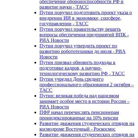
обеспечение обороноспособности РФ и
развитие науки - ТАСС
Путин поручил подготовить проект указа о
внедрении ИИ в экономике, соцсфере,
госуправлении - ТАСС
Путин поручил правительству решить
вопросы обеспечения предприятий ВПК -
РИА Новости
Путин поручил утвердить проект по
развитию робототехники до июля - РИА
Новости
Путин призвал обновить подходы к
подготовке кадров, к научно-
технологическому развитию РФ - ТАСС
Путин учредил День среднего
профессионального образования 2 октября –
ТАСС
Путин: великая победа над нацизмом
занимает особое место в истории России –
РИА Новости
ПФР начал перечислять пенсионерам
проиндексированные на 10% пенсии
Развитие движения студенческих отрядов на
космодроме Восточный - Роскосмос
Развитие движения студенческих отрядов на