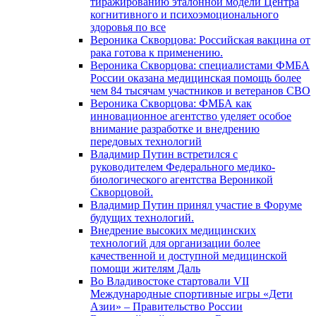
тиражированию эталонной модели Центра
когнитивного и психоэмоционального
здоровья по все
Вероника Скворцова: Российская вакцина от
рака готова к применению.
Вероника Скворцова: специалистами ФМБА
России оказана медицинская помощь более
чем 84 тысячам участников и ветеранов СВО
Вероника Скворцова: ФМБА как
инновационное агентство уделяет особое
внимание разработке и внедрению
передовых технологий
Владимир Путин встретился с
руководителем Федерального медико-
биологического агентства Вероникой
Скворцовой.
Владимир Путин принял участие в Форуме
будущих технологий.
Внедрение высоких медицинских
технологий для организации более
качественной и доступной медицинской
помощи жителям Даль
Во Владивостоке стартовали VII
Международные спортивные игры «Дети
Азии» – Правительство России