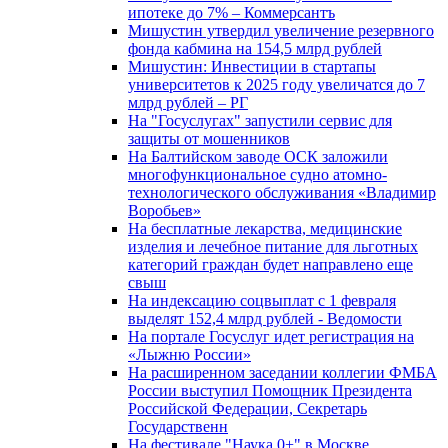
ипотеке до 7% – Коммерсантъ
Мишустин утвердил увеличение резервного
фонда кабмина на 154,5 млрд рублей
Мишустин: Инвестиции в стартапы
университетов к 2025 году увеличатся до 7
млрд рублей – РГ
На "Госуслугах" запустили сервис для
защиты от мошенников
На Балтийском заводе ОСК заложили
многофункциональное судно атомно-
технологического обслуживания «Владимир
Воробьев»
На бесплатные лекарства, медицинские
изделия и лечебное питание для льготных
категорий граждан будет направлено еще
свыш
На индексацию соцвыплат с 1 февраля
выделят 152,4 млрд рублей - Ведомости
На портале Госуслуг идет регистрация на
«Лыжню России»
На расширенном заседании коллегии ФМБА
России выступил Помощник Президента
Российской Федерации, Секретарь
Государственн
На фестивале "Наука 0+" в Москве