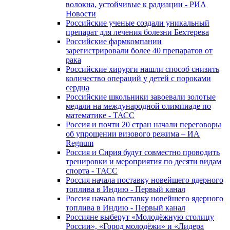
волокна, устойчивые к радиации - РИА
Новости
Российские ученые создали уникальный
препарат для лечения болезни Бехтерева
Российские фармкомпании
зарегистрировали более 40 препаратов от
рака
Российские хирурги нашли способ снизить
количество операций у детей с пороками
сердца
Российские школьники завоевали золотые
медали на международной олимпиаде по
математике - ТАСС
Россия и почти 20 стран начали переговоры
об упрощении визового режима – ИА
Regnum
Россия и Сирия будут совместно проводить
тренировки и мероприятия по десяти видам
спорта - ТАСС
Россия начала поставку новейшего ядерного
топлива в Индию - Первый канал
Россия начала поставку новейшего ядерного
топлива в Индию - Первый канал
Россияне выберут «Молодёжную столицу
России», «Город молодёжи» и «Лидера