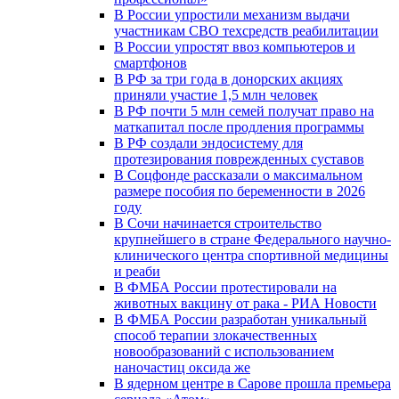
В России упростили механизм выдачи
участникам СВО техсредств реабилитации
В России упростят ввоз компьютеров и
смартфонов
В РФ за три года в донорских акциях
приняли участие 1,5 млн человек
В РФ почти 5 млн семей получат право на
маткапитал после продления программы
В РФ создали эндосистему для
протезирования поврежденных суставов
В Соцфонде рассказали о максимальном
размере пособия по беременности в 2026
году
В Сочи начинается строительство
крупнейшего в стране Федерального научно-
клинического центра спортивной медицины
и реаби
В ФМБА России протестировали на
животных вакцину от рака - РИА Новости
В ФМБА России разработан уникальный
способ терапии злокачественных
новообразований с использованием
наночастиц оксида же
В ядерном центре в Сарове прошла премьера