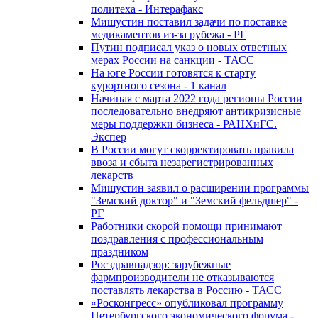
политеха - Интерафакс
Мишустин поставил задачи по поставке
медикаментов из-за рубежа - РГ
Путин подписал указ о новых ответных
мерах России на санкции - ТАСС
На юге России готовятся к старту
курортного сезона - 1 канал
Начиная с марта 2022 года регионы России
последовательно внедряют антикризисные
меры поддержки бизнеса - РАНХиГС.
Экспер
В России могут скорректировать правила
ввоза и сбыта незарегистрированных
лекарств
Мишустин заявил о расширении программы
"Земский доктор" и "Земский фельдшер" -
РГ
Работники скорой помощи принимают
поздравления с профессиональным
праздником
Росздравнадзор: зарубежные
фармпроизводители не отказываются
поставлять лекарства в Россию - ТАСС
«Росконгресс» опубликовал программу
Петербургского экономического форума -