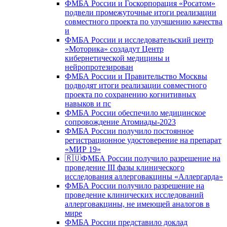
ФМБА России и Госкорпорация «Росатом»
подвели промежуточные итоги реализации
совместного проекта по улучшению качества
и
ФМБА России и исследовательский центр
«Моторика» создадут Центр
кибернетической медицины и
нейропротезирован
ФМБА России и Правительство Москвы
подводят итоги реализации совместного
проекта по сохранению когнитивных
навыков и пс
ФМБА России обеспечило медицинское
сопровождение Атомиады-2023
ФМБА России получило постоянное
регистрационное удостоверение на препарат
«МИР 19»
🇷🇺ФМБА России получило разрешение на
проведение III фазы клинического
исследования аллерговакцины «Аллергарда»
ФМБА России получило разрешение на
проведение клинических исследований
аллерговакцины, не имеющей аналогов в
мире
ФМБА России представило доклад