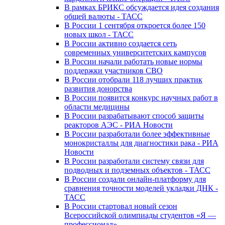
В рамках БРИКС обсуждается идея создания
общей валюты - ТАСС
В России 1 сентября откроется более 150
новых школ - ТАСС
В России активно создается сеть
современных университетских кампусов
В России начали работать новые нормы
поддержки участников СВО
В России отобрали 118 лучших практик
развития донорства
В России появится конкурс научных работ в
области медицины
В России разрабатывают способ защиты
реакторов АЭС - РИА Новости
В России разработали более эффективные
монокристаллы для диагностики рака - РИА
Новости
В России разработали систему связи для
подводных и подземных объектов - ТАСС
В России создали онлайн-платформу для
сравнения точности моделей укладки ДНК -
ТАСС
В России стартовал новый сезон
Всероссийской олимпиады студентов «Я —
профессионал»