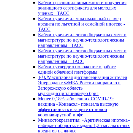
Кабмин расширил возможности получения
жилищного сертификата для молодых
ученых - ТАСС
Кабмин увеличил максимальный размер
кредита по льготной и семейной ипотеке -
ТАСС
Кабмин увеличил число бюджетных мест в
магистратуре по научно-технологическим
направлениям - ТАСС
Кабмин увеличил число бюджетных мест в
магистратуре по научно-технологическим
направлениям – ТАСС
Кабмин утвердил положение о работе
единой облачной платформы
🇷🇺Масштабная диспансеризация жителей
Энергодара: ФМБА России направило в
Запорожскую область
мультидисциплинарную бриг
Менее 0,18% заболевших COVID-19:
вакцина «Конвасэл» показала высокую
эффективность в защите от новой
коронавирусной инфе
Минвостокразвития: «Арктическая ипотека»
набирает обороты: выдано 1,2 тыс. льготных
кредитов на жилье