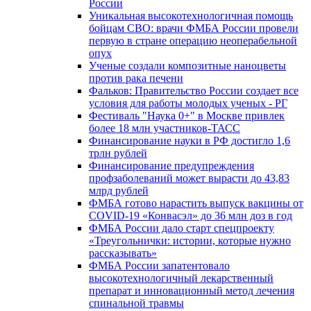
России
Уникальная высокотехнологичная помощь
бойцам СВО: врачи ФМБА России провели
первую в стране операцию неоперабельной
опух
Ученые создали композитные наноцветы
против рака печени
Фальков: Правительство России создает все
условия для работы молодых ученых - РГ
Фестиваль "Наука 0+" в Москве привлек
более 18 млн участников-ТАСС
Финансирование науки в РФ достигло 1,6
трлн рублей
Финансирование предупреждения
профзаболеваний может вырасти до 43,83
млрд рублей
ФМБА готово нарастить выпуск вакцины от
COVID-19 «Конвасэл» до 36 млн доз в год
ФМБА России дало старт спецпроекту
«Треугольнички: истории, которые нужно
рассказывать»
ФМБА России запатентовало
высокотехнологичный лекарственный
препарат и инновационный метод лечения
спинальной травмы