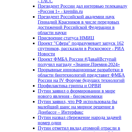
- ТАСС
Президент России дал интервью телеканалу
«Россия 1» - kremlin.ru
Президент Российской академии наук
Геннадий Красников в числе передовых
достижений Российской Федерации в
области науки
Присвоение статуса НМИЦ
Проект "Сфера" подразумевает запуск 162
спутников, рассказали в Роскосмосе - РИА
Новости
Проект ФМБА России #ДавайВступай
получил награду «Знание.Премия-2024»
Прорывные инновационные разработки в
области биотехнологий представит ФМБА
России на IV Форуме будущих технологий
Профилактика гриппа и ОРВИ
Путин заявил о формировании в мире
нового явления - биоэкономики
Путин заявил, что РФ использовала бы
малейший шанс на мирное решение в
Донбассе – Интерфакс
Путин назвал сбережение народа задачей
номер один
Путин отметил вклад атомной отрасли в