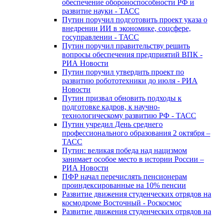
обеспечение обороноспособности РФ и
развитие науки - ТАСС
Путин поручил подготовить проект указа о
внедрении ИИ в экономике, соцсфере,
госуправлении - ТАСС
Путин поручил правительству решить
вопросы обеспечения предприятий ВПК -
РИА Новости
Путин поручил утвердить проект по
развитию робототехники до июля - РИА
Новости
Путин призвал обновить подходы к
подготовке кадров, к научно-
технологическому развитию РФ - ТАСС
Путин учредил День среднего
профессионального образования 2 октября –
ТАСС
Путин: великая победа над нацизмом
занимает особое место в истории России –
РИА Новости
ПФР начал перечислять пенсионерам
проиндексированные на 10% пенсии
Развитие движения студенческих отрядов на
космодроме Восточный - Роскосмос
Развитие движения студенческих отрядов на