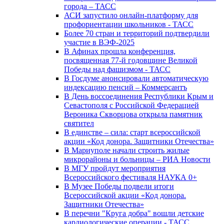
города – ТАСС
АСИ запустило онлайн-платформу для
профориентации школьников - ТАСС
Более 70 стран и территорий подтвердили
участие в ВЭФ-2025
В Афинах прошла конференция,
посвященная 77-й годовщине Великой
Победы над фашизмом - ТАСС
В Госдуме анонсировали автоматическую
индексацию пенсий – Коммерсантъ
В День воссоединения Республики Крым и
Севастополя с Российской Федерацией
Вероника Скворцова открыла памятник
святител
В единстве – сила: старт всероссийской
акции «Код донора. Защитники Отечества»
В Мариуполе начали строить жилые
микрорайоны и больницы – РИА Новости
В МГУ пройдут мероприятия
Всероссийского фестиваля НАУКА 0+
В Музее Победы подвели итоги
Всероссийской акции «Код донора.
Защитники Отечества»
В перечни "Круга добра" вошли детские
кардиологические операции - ТАСС