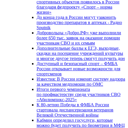
спортивных объектов появилось в России
благодаря федпроекту «Спорт – норма
жизни»
До конца года в России могут узаконить
производство препаратов в аптеках - Радио
Sputnik
Добровольцы «Добро.РФ» уже выполнили
более 650 тыс. заявок на оказание помощи
участникам СВО и их семьям
Дополнительные баллы к ЕГЭ, выходные,
скидки на посещение учреждений культуры
и многое другое теперь смогут получить дон
Доступный и безопасный спорт – ФМБА
России открывает новые возможности для
спортсменов
Известия: В России изменят систему надзора
за качеством медпомощи по ОМС
Итоги первого чемпионата
по профмастерству среди участников СВО
«Абилимпикс-2025»
К 80-летию Победы в ФМБА России
стартовала диспансеризация ветеранов
Великой Отечественной войны
Кабмин определил госуслуги, которые
можно будет получить по биометрии в МФЦ