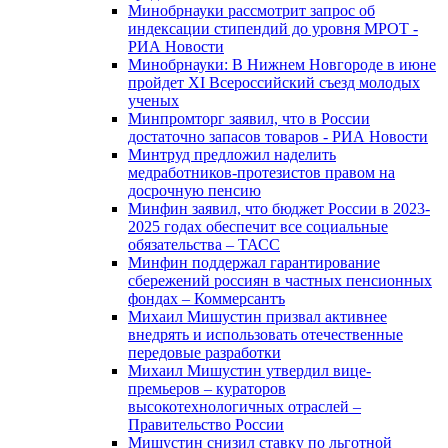
Минобрнауки рассмотрит запрос об
индексации стипендий до уровня МРОТ -
РИА Новости
Минобрнауки: В Нижнем Новгороде в июне
пройдет XI Всероссийский съезд молодых
ученых
Минпромторг заявил, что в России
достаточно запасов товаров - РИА Новости
Минтруд предложил наделить
медработников-протезистов правом на
досрочную пенсию
Минфин заявил, что бюджет России в 2023-
2025 годах обеспечит все социальные
обязательства – ТАСС
Минфин поддержал гарантирование
сбережений россиян в частных пенсионных
фондах – Коммерсантъ
Михаил Мишустин призвал активнее
внедрять и использовать отечественные
передовые разработки
Михаил Мишустин утвердил вице-
премьеров – кураторов
высокотехнологичных отраслей –
Правительство России
Мишустин снизил ставку по льготной