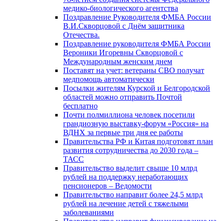
медико-биологического агентства
Поздравление Руководителя ФМБА России
В.И.Скворцовой с Днём защитника
Отечества.
Поздравление руководителя ФМБА России
Вероники Игоревны Скворцовой с
Международным женским днем
Поставят на учет: ветераны СВО получат
медпомощь автоматически
Посылки жителям Курской и Белгородской
областей можно отправить Почтой
бесплатно
Почти полмиллиона человек посетили
грандиозную выставку-форум «Россия» на
ВДНХ за первые три дня ее работы
Правительства РФ и Китая подготовят план
развития сотрудничества до 2030 года –
ТАСС
Правительство выделит свыше 10 млрд
рублей на поддержку неработающих
пенсионеров – Ведомости
Правительство направит более 24,5 млрд
рублей на лечение детей с тяжелыми
заболеваниями