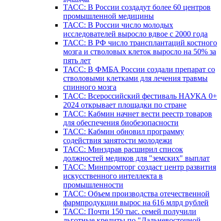
ТАСС: В России создадут более 60 центров
промышленной медицины
ТАСС: В России число молодых
исследователей выросло вдвое с 2000 года
ТАСС: В РФ число трансплантаций костного
мозга и стволовых клеток выросло на 50% за
пять лет
ТАСС: В ФМБА России создали препарат со
стволовыми клетками для лечения травмы
спинного мозга
ТАСС: Всероссийский фестиваль НАУКА 0+
2024 открывает площадки по стране
ТАСС: Кабмин начнет вести реестр товаров
для обеспечения биобезопасности
ТАСС: Кабмин обновил программу
содействия занятости молодежи
ТАСС: Минздрав расширил список
должностей медиков для "земских" выплат
ТАСС: Минпромторг создаст центр развития
искусственного интеллекта в
промышленности
ТАСС: Объем производства отечественной
фармпродукции вырос на 616 млрд рублей
ТАСС: Почти 150 тыс. семей получили
льготные кредиты по "Дальневосточной