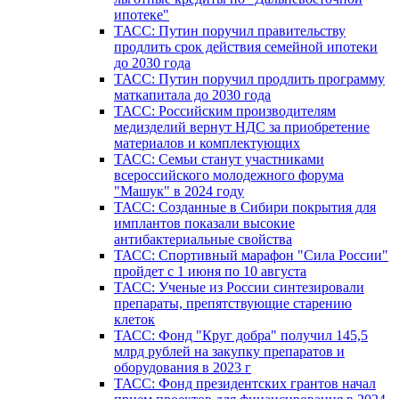
ипотеке"
ТАСС: Путин поручил правительству
продлить срок действия семейной ипотеки
до 2030 года
ТАСС: Путин поручил продлить программу
маткапитала до 2030 года
ТАСС: Российским производителям
медизделий вернут НДС за приобретение
материалов и комплектующих
ТАСС: Семьи станут участниками
всероссийского молодежного форума
"Машук" в 2024 году
ТАСС: Созданные в Сибири покрытия для
имплантов показали высокие
антибактериальные свойства
ТАСС: Спортивный марафон "Сила России"
пройдет с 1 июня по 10 августа
ТАСС: Ученые из России синтезировали
препараты, препятствующие старению
клеток
ТАСС: Фонд "Круг добра" получил 145,5
млрд рублей на закупку препаратов и
оборудования в 2023 г
ТАСС: Фонд президентских грантов начал