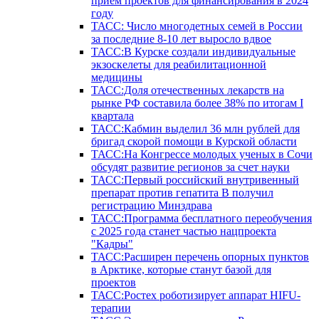
прием проектов для финансирования в 2024
году
ТАСС: Число многодетных семей в России
за последние 8-10 лет выросло вдвое
ТАСС:В Курске создали индивидуальные
экзоскелеты для реабилитационной
медицины
ТАСС:Доля отечественных лекарств на
рынке РФ составила более 38% по итогам I
квартала
ТАСС:Кабмин выделил 36 млн рублей для
бригад скорой помощи в Курской области
ТАСС:На Конгрессе молодых ученых в Сочи
обсудят развитие регионов за счет науки
ТАСС:Первый российский внутривенный
препарат против гепатита В получил
регистрацию Минздрава
ТАСС:Программа бесплатного переобучения
с 2025 года станет частью нацпроекта
"Кадры"
ТАСС:Расширен перечень опорных пунктов
в Арктике, которые станут базой для
проектов
ТАСС:Ростех роботизирует аппарат HIFU-
терапии