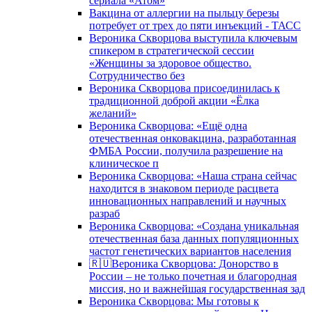
сериала «Атом»
Вакцина от аллергии на пыльцу березы
потребует от трех до пяти инъекций - ТАСС
Вероника Скворцова выступила ключевым
спикером в стратегической сессии
«Женщины за здоровое общество.
Сотрудничество без
Вероника Скворцова присоединилась к
традиционной доброй акции «Ёлка
желаний»
Вероника Скворцова: «Ещё одна
отечественная онковакцина, разработанная
ФМБА России, получила разрешение на
клиническое п
Вероника Скворцова: «Наша страна сейчас
находится в знаковом периоде расцвета
инновационных направлений и научных
разраб
Вероника Скворцова: «Создана уникальная
отечественная база данных популяционных
частот генетических вариантов населения
🇷🇺Вероника Скворцова: Донорство в
России – не только почетная и благородная
миссия, но и важнейшая государственная зад
Вероника Скворцова: Мы готовы к