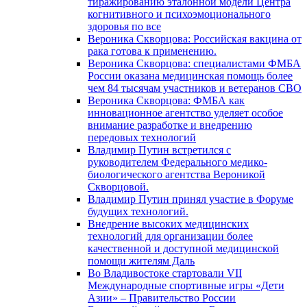
тиражированию эталонной модели Центра
когнитивного и психоэмоционального
здоровья по все
Вероника Скворцова: Российская вакцина от
рака готова к применению.
Вероника Скворцова: специалистами ФМБА
России оказана медицинская помощь более
чем 84 тысячам участников и ветеранов СВО
Вероника Скворцова: ФМБА как
инновационное агентство уделяет особое
внимание разработке и внедрению
передовых технологий
Владимир Путин встретился с
руководителем Федерального медико-
биологического агентства Вероникой
Скворцовой.
Владимир Путин принял участие в Форуме
будущих технологий.
Внедрение высоких медицинских
технологий для организации более
качественной и доступной медицинской
помощи жителям Даль
Во Владивостоке стартовали VII
Международные спортивные игры «Дети
Азии» – Правительство России