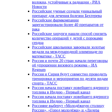
волокна, устойчивые к радиации - РИА
Новости
Российские ученые создали уникальный
препарат для лечения болезни Бехтерева
Российские фармкомпании
зарегистрировали более 40 препаратов от
рака
Российские хирурги нашли способ снизить
количество операций у детей с пороками
сердца
Российские школьники завоевали золотые
медали на международной олимпиаде по
математике - ТАСС
Россия и почти 20 стран начали переговоры
об упрощении визового режима – ИА
Regnum
Россия и Сирия будут совместно проводить
тренировки и мероприятия по десяти видам
спорта - ТАСС
Россия начала поставку новейшего ядерного
топлива в Индию - Первый канал
Россия начала поставку новейшего ядерного
топлива в Индию - Первый канал
Россияне выберут «Молодёжную столицу
России», «Город молодёжи» и «Лидера