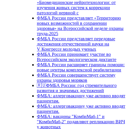
«Биомедицинские нейротехнологии: от
изучения живых систем к коррекции
патологий нервной с
ФМБА России представляет «Территорию
новых возможностей в сохранении
здоровья» на Всероссийской неделе охраны
труда-2025
ФМБА России представляет передовые
достижения отечественной науки на
V Конгрессе молодых ученых
ФМБА России принимает участие во
Всероссийском экологическом диктанте
ФМБА России расширяет границы помощи:
новые центры комплексной реабилитации
ФМБА России совершенствует систему
охраны здоровья моряков
🇷🇺ФМБА России: год стремительного
развития и значимых достижений
ФМБА: аллерговакцину уже активно вводят
пациентам.
ФМБА: аллерговакцину уже активно вводят
пациентам.
ФМБА: вакцины "КомбиМаб-1" и
"КомбиМаб-2" подавляют репликацию ВИЧ
у животных