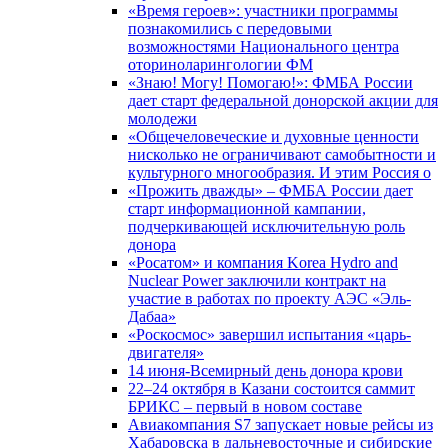
«Время героев»: участники программы
познакомились с передовыми
возможностями Национального центра
оториноларингологии ФМ
«Знаю! Могу! Помогаю!»: ФМБА России
дает старт федеральной донорской акции для
молодежи
«Общечеловеческие и духовные ценности
нисколько не ограничивают самобытности и
культурного многообразия. И этим Россия о
«Прожить дважды» – ФМБА России дает
старт информационной кампании,
подчеркивающей исключительную роль
донора
«Росатом» и компания Korea Hydro and
Nuclear Power заключили контракт на
участие в работах по проекту АЭС «Эль-
Дабаа»
«Роскосмос» завершил испытания «царь-
двигателя»
14 июня-Всемирный день донора крови
22–24 октября в Казани состоится саммит
БРИКС – первый в новом составе
Авиакомпания S7 запускает новые рейсы из
Хабаровска в дальневосточные и сибирские