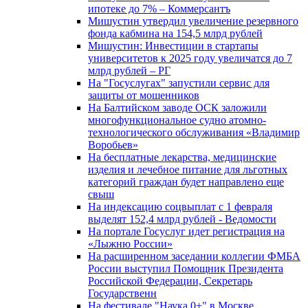
ипотеке до 7% – Коммерсантъ
Мишустин утвердил увеличение резервного
фонда кабмина на 154,5 млрд рублей
Мишустин: Инвестиции в стартапы
университетов к 2025 году увеличатся до 7
млрд рублей – РГ
На "Госуслугах" запустили сервис для
защиты от мошенников
На Балтийском заводе ОСК заложили
многофункциональное судно атомно-
технологического обслуживания «Владимир
Воробьев»
На бесплатные лекарства, медицинские
изделия и лечебное питание для льготных
категорий граждан будет направлено еще
свыш
На индексацию соцвыплат с 1 февраля
выделят 152,4 млрд рублей - Ведомости
На портале Госуслуг идет регистрация на
«Лыжню России»
На расширенном заседании коллегии ФМБА
России выступил Помощник Президента
Российской Федерации, Секретарь
Государственн
На фестивале "Наука 0+" в Москве