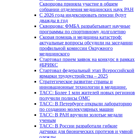
Скворцова приняла участие в общем
собрании отделения медицинских наук РАН
С 2026 года индексировать пенсии будут
дважды в год
Скворцова: ФМБА разрабатывает научные
программы по спортивному долголетию
Скорая помощь и медицина катастроф:
актуальные вопросы обсудили на заседании
профильной комиссии Окружного
медицинского
Стартовал прием заявок на конкурс в рамках
#БРИКС
Стартовал федеральный этап Всероссийской
ярмарки трудоустройства – 2025
Стратегическое развитие страны и
инновационные технологии в медицине.
ТАСС: Более 1 млн жителей новых регионов
получили полисы ОМС
ТАСС: В Петербурге открыли лабораторию
по созданию молекулярных машин
ТАСС: В РАН вручили золотые медали
ученым
ТАСС: В России разработали гибкие
датчики для бионических протезов и умной
одежды