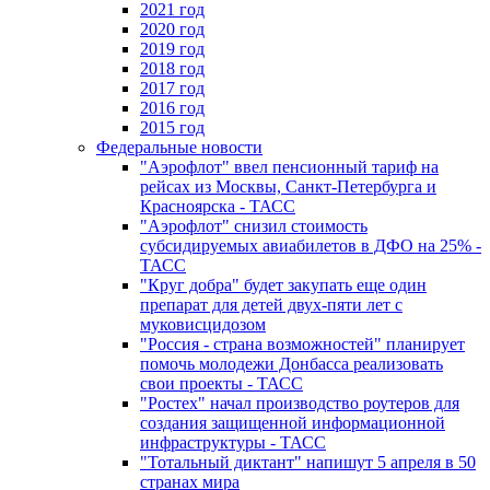
2021 год
2020 год
2019 год
2018 год
2017 год
2016 год
2015 год
Федеральные новости
"Аэрофлот" ввел пенсионный тариф на
рейсах из Москвы, Санкт-Петербурга и
Красноярска - ТАСС
"Аэрофлот" снизил стоимость
субсидируемых авиабилетов в ДФО на 25% -
ТАСС
"Круг добра" будет закупать еще один
препарат для детей двух-пяти лет с
муковисцидозом
"Россия - страна возможностей" планирует
помочь молодежи Донбасса реализовать
свои проекты - ТАСС
"Ростех" начал производство роутеров для
создания защищенной информационной
инфраструктуры - ТАСС
"Тотальный диктант" напишут 5 апреля в 50
странах мира