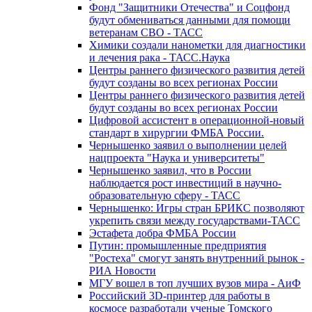
Фонд "Защитники Отечества" и Соцфонд
будут обмениваться данными для помощи
ветеранам СВО - ТАСС
Химики создали нанометки для диагностики
и лечения рака - ТАСС.Наука
Центры раннего физического развития детей
будут созданы во всех регионах России
Центры раннего физического развития детей
будут созданы во всех регионах России
Цифровой ассистент в операционной-новый
стандарт в хирургии ФМБА России.
Чернышенко заявил о выполнении целей
нацпроекта "Наука и университеты"
Чернышенко заявил, что в России
наблюдается рост инвестиций в научно-
образовательную сферу - ТАСС
Чернышенко: Игры стран БРИКС позволяют
укрепить связи между государствами-ТАСС
Эстафета добра ФМБА России
Путин: промышленные предприятия
"Ростеха" смогут занять внутренний рынок -
РИА Новости
МГУ вошел в топ лучших вузов мира - АиФ
Российский 3D-принтер для работы в
космосе разработали ученые Томского