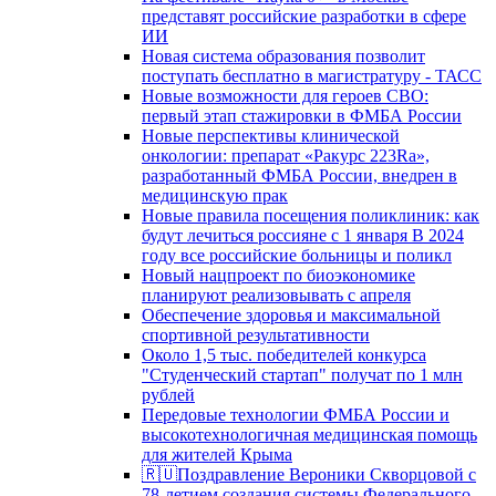
представят российские разработки в сфере
ИИ
Новая система образования позволит
поступать бесплатно в магистратуру - ТАСС
Новые возможности для героев СВО:
первый этап стажировки в ФМБА России
Новые перспективы клинической
онкологии: препарат «Ракурс 223Ra»,
разработанный ФМБА России, внедрен в
медицинскую прак
Новые правила посещения поликлиник: как
будут лечиться россияне с 1 января В 2024
году все российские больницы и поликл
Новый нацпроект по биоэкономике
планируют реализовывать с апреля
Обеспечение здоровья и максимальной
спортивной результативности
Около 1,5 тыс. победителей конкурса
"Студенческий стартап" получат по 1 млн
рублей
Передовые технологии ФМБА России и
высокотехнологичная медицинская помощь
для жителей Крыма
🇷🇺Поздравление Вероники Скворцовой с
78-летием создания системы Федерального