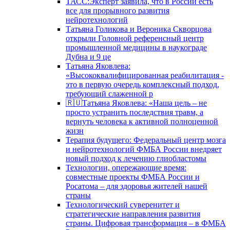
ТАСС:Эксперт заявила, что в России есть
все для прорывного развития
нейротехнологий
Татьяна Голикова и Вероника Скворцова
открыли Головной референсный центр
промышленной медицины в наукограде
Дубна и 9 це
Татьяна Яковлева:
«Высококвалифицированная реабилитация -
это в первую очередь комплексный подход,
требующий слаженной р
🇷🇺Татьяна Яковлева: «Наша цель – не
просто устранить последствия травм, а
вернуть человека к активной полноценной
жизн
Терапия будущего: Федеральный центр мозга
и нейротехнологий ФМБА России внедряет
новый подход к лечению глиобластомы
Технологии, опережающие время:
совместные проекты ФМБА России и
Росатома – для здоровья жителей нашей
страны
Технологический суверенитет и
стратегические направления развития
страны. Цифровая трансформация – в ФМБА