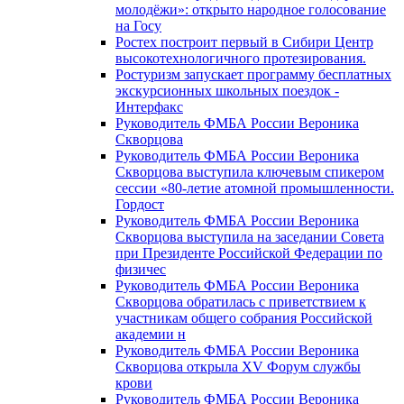
молодёжи»: открыто народное голосование
на Госу
Ростех построит первый в Сибири Центр
высокотехнологичного протезирования.
Ростуризм запускает программу бесплатных
экскурсионных школьных поездок -
Интерфакс
Руководитель ФМБА России Вероника
Скворцова
Руководитель ФМБА России Вероника
Скворцова выступила ключевым спикером
сессии «80-летие атомной промышленности.
Гордост
Руководитель ФМБА России Вероника
Скворцова выступила на заседании Совета
при Президенте Российской Федерации по
физичес
Руководитель ФМБА России Вероника
Скворцова обратилась с приветствием к
участникам общего собрания Российской
академии н
Руководитель ФМБА России Вероника
Скворцова открыла XV Форум службы
крови
Руководитель ФМБА России Вероника