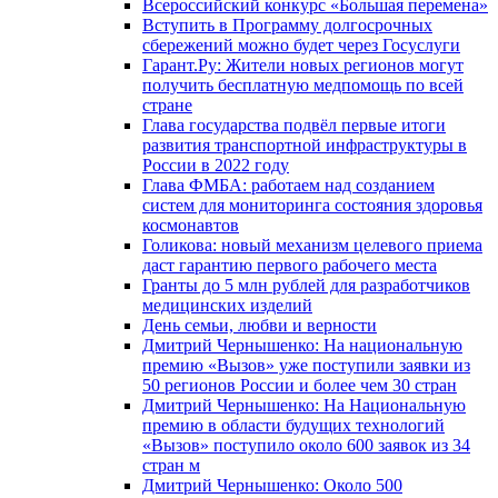
Всероссийский конкурс «Большая перемена»
Вступить в Программу долгосрочных
сбережений можно будет через Госуслуги
Гарант.Ру: Жители новых регионов могут
получить бесплатную медпомощь по всей
стране
Глава государства подвёл первые итоги
развития транспортной инфраструктуры в
России в 2022 году
Глава ФМБА: работаем над созданием
систем для мониторинга состояния здоровья
космонавтов
Голикова: новый механизм целевого приема
даст гарантию первого рабочего места
Гранты до 5 млн рублей для разработчиков
медицинских изделий
День семьи, любви и верности
Дмитрий Чернышенко: На национальную
премию «Вызов» уже поступили заявки из
50 регионов России и более чем 30 стран
Дмитрий Чернышенко: На Национальную
премию в области будущих технологий
«Вызов» поступило около 600 заявок из 34
стран м
Дмитрий Чернышенко: Около 500