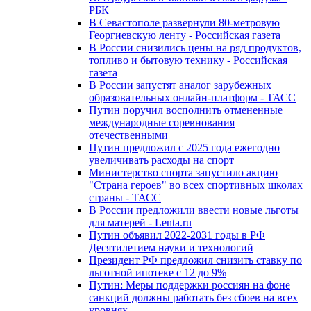
РБК
В Севастополе развернули 80-метровую
Георгиевскую ленту - Российская газета
В России снизились цены на ряд продуктов,
топливо и бытовую технику - Российская
газета
В России запустят аналог зарубежных
образовательных онлайн-платформ - ТАСС
Путин поручил восполнить отмененные
международные соревнования
отечественными
Путин предложил с 2025 года ежегодно
увеличивать расходы на спорт
Министерство спорта запустило акцию
"Страна героев" во всех спортивных школах
страны - ТАСС
В России предложили ввести новые льготы
для матерей - Lenta.ru
Путин объявил 2022-2031 годы в РФ
Десятилетием науки и технологий
Президент РФ предложил снизить ставку по
льготной ипотеке с 12 до 9%
Путин: Меры поддержки россиян на фоне
санкций должны работать без сбоев на всех
уровнях