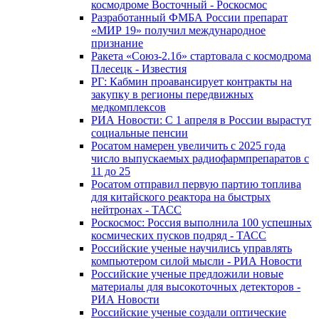
космодроме Восточный - Роскосмос
Разработанный ФМБА России препарат
«МИР 19» получил международное
признание
Ракета «Союз-2.1б» стартовала с космодрома
Плесецк - Известия
РГ: Кабмин проавансирует контракты на
закупку в регионы передвижных
медкомплексов
РИА Новости: С 1 апреля в России вырастут
социальные пенсии
Росатом намерен увеличить с 2025 года
число выпускаемых радиофармпрепаратов с
11 до 25
Росатом отправил первую партию топлива
для китайского реактора на быстрых
нейтронах - ТАСС
Роскосмос: Россия выполнила 100 успешных
космических пусков подряд - ТАСС
Российские ученые научились управлять
компьютером силой мысли - РИА Новости
Российские ученые предложили новые
материалы для высокоточных детекторов -
РИА Новости
Российские ученые создали оптические