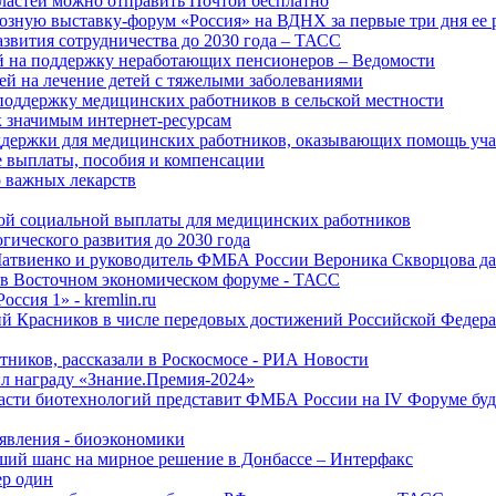
ластей можно отправить Почтой бесплатно
озную выставку-форум «Россия» на ВДНХ за первые три дня ее 
азвития сотрудничества до 2030 года – ТАСС
й на поддержку неработающих пенсионеров – Ведомости
лей на лечение детей с тяжелыми заболеваниями
поддержку медицинских работников в сельской местности
к значимым интернет-ресурсам
оддержки для медицинских работников, оказывающих помощь у
 выплаты, пособия и компенсации
 важных лекарств
ой социальной выплаты для медицинских работников
ического развития до 2030 года
Матвиенко и руководитель ФМБА России Вероника Скворцова д
е в Восточном экономическом форуме - ТАСС
ссия 1» - kremlin.ru
ий Красников в числе передовых достижений Российской Федера
тников, рассказали в Роскосмосе - РИА Новости
 награду «Знание.Премия-2024»
асти биотехнологий представит ФМБА России на IV Форуме бу
явления - биоэкономики
ший шанс на мирное решение в Донбассе – Интерфакс
ер один