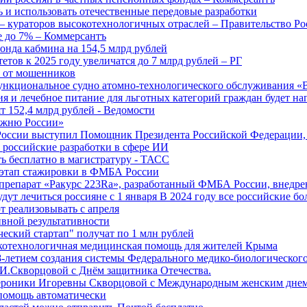
 и использовать отечественные передовые разработки
 кураторов высокотехнологичных отраслей – Правительство Ро
е до 7% – Коммерсантъ
онда кабмина на 154,5 млрд рублей
тов к 2025 году увеличатся до 7 млрд рублей – РГ
ы от мошенников
ункциональное судно атомно-технологического обслуживания «
ия и лечебное питание для льготных категорий граждан будет н
т 152,4 млрд рублей - Ведомости
Лыжню России»
оссии выступил Помощник Президента Российской Федерации, 
т российские разработки в сфере ИИ
ть бесплатно в магистратуру - ТАСС
 этап стажировки в ФМБА России
препарат «Ракурс 223Ra», разработанный ФМБА России, внедре
ут лечиться россияне с 1 января В 2024 году все российские б
 реализовывать с апреля
вной результативности
ческий стартап" получат по 1 млн рублей
отехнологичная медицинская помощь для жителей Крыма
-летием создания системы Федерального медико-биологического
И.Скворцовой с Днём защитника Отечества.
ероники Игоревны Скворцовой с Международным женским дне
дпомощь автоматически