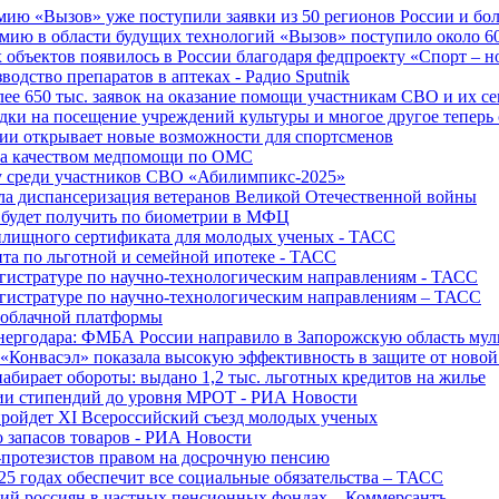
ю «Вызов» уже поступили заявки из 50 регионов России и боле
ю в области будущих технологий «Вызов» поступило около 600
объектов появилось в России благодаря федпроекту «Спорт – 
водство препаратов в аптеках - Радио Sputnik
е 650 тыс. заявок на оказание помощи участникам СВО и их с
ки на посещение учреждений культуры и многое другое теперь 
ии открывает новые возможности для спортсменов
 за качеством медпомощи по ОМС
у среди участников СВО «Абилимпикс-2025»
а диспансеризация ветеранов Великой Отечественной войны
 будет получить по биометрии в МФЦ
лищного сертификата для молодых ученых - ТАСС
та по льготной и семейной ипотеке - ТАСС
гистратуре по научно-технологическим направлениям - ТАСС
гистратуре по научно-технологическим направлениям – ТАСС
 облачной платформы
нергодара: ФМБА России направило в Запорожскую область му
«Конвасэл» показала высокую эффективность в защите от ново
абирает обороты: выдано 1,2 тыс. льготных кредитов на жилье
ции стипендий до уровня МРОТ - РИА Новости
ройдет XI Всероссийский съезд молодых ученых
о запасов товаров - РИА Новости
протезистов правом на досрочную пенсию
25 годах обеспечит все социальные обязательства – ТАСС
ий россиян в частных пенсионных фондах – Коммерсантъ