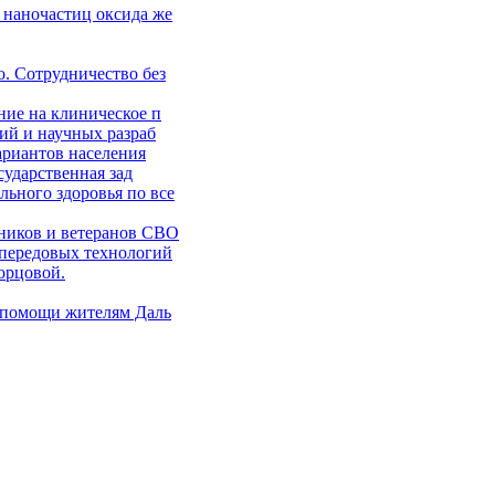
 наночастиц оксида же
. Сотрудничество без
ние на клиническое п
ий и научных разраб
ариантов населения
сударственная зад
ьного здоровья по все
ников и ветеранов СВО
 передовых технологий
орцовой.
 помощи жителям Даль