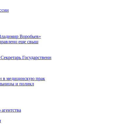
ссии
Владимир Воробьев»
аправлено еще свыш
Секретарь Государственн
н в медицинскую прак
ольницы и поликл
 агентства
м