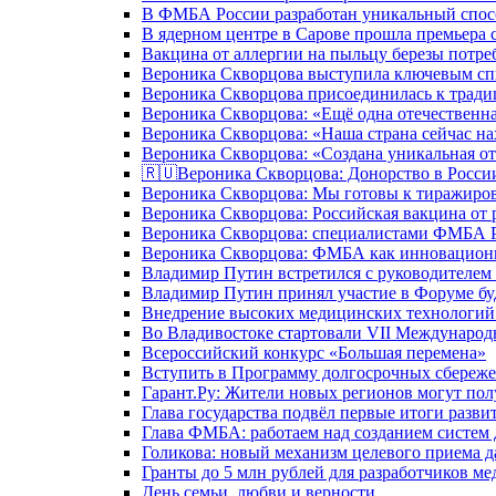
В ФМБА России разработан уникальный спосо
В ядерном центре в Сарове прошла премьера 
Вакцина от аллергии на пыльцу березы потре
Вероника Скворцова выступила ключевым спи
Вероника Скворцова присоединилась к трад
Вероника Скворцова: «Ещё одна отечественна
Вероника Скворцова: «Наша страна сейчас на
Вероника Скворцова: «Создана уникальная от
🇷🇺Вероника Скворцова: Донорство в России 
Вероника Скворцова: Мы готовы к тиражиров
Вероника Скворцова: Российская вакцина от 
Вероника Скворцова: специалистами ФМБА Ро
Вероника Скворцова: ФМБА как инновационно
Владимир Путин встретился с руководителем
Владимир Путин принял участие в Форуме бу
Внедрение высоких медицинских технологий 
Во Владивостоке стартовали VII Международ
Всероссийский конкурс «Большая перемена»
Вступить в Программу долгосрочных сбереже
Гарант.Ру: Жители новых регионов могут пол
Глава государства подвёл первые итоги разви
Глава ФМБА: работаем над созданием систем 
Голикова: новый механизм целевого приема д
Гранты до 5 млн рублей для разработчиков м
День семьи, любви и верности