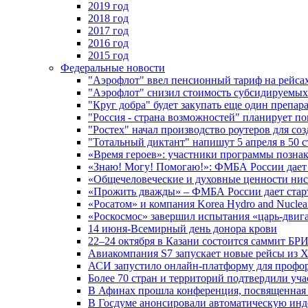
2019 год
2018 год
2017 год
2016 год
2015 год
Федеральные новости
"Аэрофлот" ввел пенсионный тариф на рейса
"Аэрофлот" снизил стоимость субсидируемы
"Круг добра" будет закупать еще один препара
"Россия - страна возможностей" планирует п
"Ростех" начал производство роутеров для 
"Тотальный диктант" напишут 5 апреля в 50 
«Время героев»: участники программы позн
«Знаю! Могу! Помогаю!»: ФМБА России дает 
«Общечеловеческие и духовные ценности ниск
«Прожить дважды» – ФМБА России дает стар
«Росатом» и компания Korea Hydro and Nuclea
«Роскосмос» завершил испытания «царь-двиг
14 июня-Всемирный день донора крови
22–24 октября в Казани состоится саммит БР
Авиакомпания S7 запускает новые рейсы из Х
АСИ запустило онлайн-платформу для профо
Более 70 стран и территорий подтвердили уч
В Афинах прошла конференция, посвященная
В Госдуме анонсировали автоматическую ин