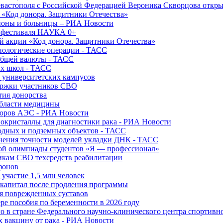
вастополя с Российской Федерацией Вероника Скворцова откры
и «Код донора. Защитники Отечества»
йоны и больницы – РИА Новости
о фестиваля НАУКА 0+
й акции «Код донора. Защитники Отечества»
диологические операции - ТАСС
общей валюты - ТАСС
ых школ - ТАСС
х университетских кампусов
ержки участников СВО
тия донорства
области медицины
торов АЭС - РИА Новости
нокристаллы для диагностики рака - РИА Новости
водных и подземных объектов - ТАСС
внения точности моделей укладки ДНК - ТАСС
кой олимпиады студентов «Я — профессионал»
икам СВО техсредств реабилитации
фонов
 участие 1,5 млн человек
ткапитал после продления программы
ия поврежденных суставов
ре пособия по беременности в 2026 году
о в стране Федерального научно-клинического центра спортивн
 вакцину от рака - РИА Новости