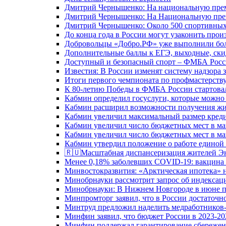
Дмитрий Чернышенко: На национальную преми
Дмитрий Чернышенко: На Национальную преми
Дмитрий Чернышенко: Около 500 спортивных 
До конца года в России могут узаконить произ
Добровольцы «Добро.РФ» уже выполнили боле
Дополнительные баллы к ЕГЭ, выходные, скид
Доступный и безопасный спорт – ФМБА Росс
Известия: В России изменят систему надзора
Итоги первого чемпионата по профмастерств
К 80-летию Победы в ФМБА России стартовал
Кабмин определил госуслуги, которые можно
Кабмин расширил возможности получения жи
Кабмин увеличил максимальный размер креди
Кабмин увеличил число бюджетных мест в ма
Кабмин увеличил число бюджетных мест в ма
Кабмин утвердил положение о работе единой
🇷🇺Масштабная диспансеризация жителей Э
Менее 0,18% заболевших COVID-19: вакцина 
Минвостокразвития: «Арктическая ипотека» н
Минобрнауки рассмотрит запрос об индекса
Минобрнауки: В Нижнем Новгороде в июне п
Минпромторг заявил, что в России достаточн
Минтруд предложил наделить медработников-
Минфин заявил, что бюджет России в 2023-20
Минфин поддержал гарантирование сбережен