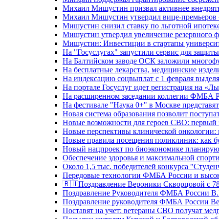
Михаил Мишустин призвал активнее внедрять
Михаил Мишустин утвердил вице-премьеров –
Мишустин снизил ставку по льготной ипотек
Мишустин утвердил увеличение резервного ф
Мишустин: Инвестиции в стартапы университе
На "Госуслугах" запустили сервис для защит
На Балтийском заводе ОСК заложили многоф
На бесплатные лекарства, медицинские издел
На индексацию соцвыплат с 1 февраля выделя
На портале Госуслуг идет регистрация на «
На расширенном заседании коллегии ФМБА Р
На фестивале "Наука 0+" в Москве представя
Новая система образования позволит поступа
Новые возможности для героев СВО: первый
Новые перспективы клинической онкологии: 
Новые правила посещения поликлиник: как буд
Новый нацпроект по биоэкономике планируют
Обеспечение здоровья и максимальной спорти
Около 1,5 тыс. победителей конкурса "Студен
Передовые технологии ФМБА России и высок
🇷🇺Поздравление Вероники Скворцовой с 78
Поздравление Руководителя ФМБА России В.
Поздравление руководителя ФМБА России В
Поставят на учет: ветераны СВО получат ме