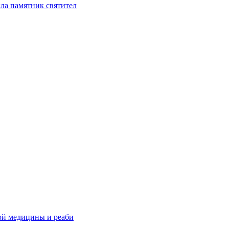
ла памятник святител
ой медицины и реаби