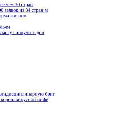
е чем 30 стран
 заявок из 34 стран м
норма жизни»
емьям
смогут получить дон
льтидисциплинарную бриг
й коронавирусной инфе