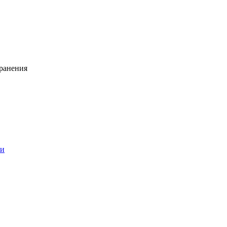
ранения
ии