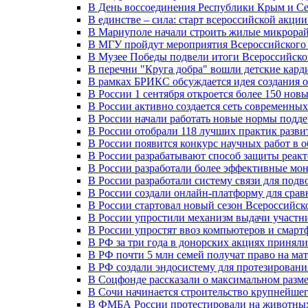
В День воссоединения Республики Крым и Се
В единстве – сила: старт всероссийской акци
В Мариуполе начали строить жилые микрора
В МГУ пройдут мероприятия Всероссийског
В Музее Победы подвели итоги Всероссийско
В перечни "Круга добра" вошли детские кар
В рамках БРИКС обсуждается идея создания 
В России 1 сентября откроется более 150 нов
В России активно создается сеть современны
В России начали работать новые нормы подд
В России отобрали 118 лучших практик разви
В России появится конкурс научных работ в 
В России разрабатывают способ защиты реак
В России разработали более эффективные мо
В России разработали систему связи для под
В России создали онлайн-платформу для сра
В России стартовал новый сезон Всероссийс
В России упростили механизм выдачи участн
В России упростят ввоз компьютеров и смарт
В РФ за три года в донорских акциях приняли
В РФ почти 5 млн семей получат право на ма
В РФ создали эндосистему для протезирован
В Соцфонде рассказали о максимальном разме
В Сочи начинается строительство крупнейшег
В ФМБА России протестировали на животных