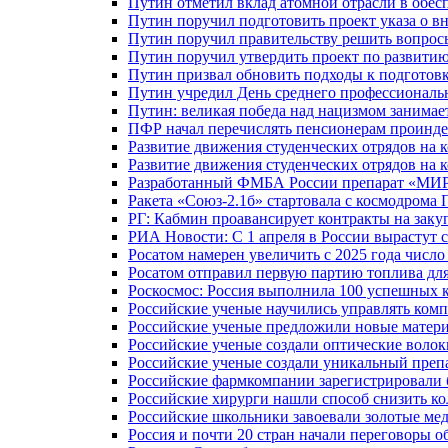
Путин отметил вклад атомной отрасли в обес
Путин поручил подготовить проект указа о в
Путин поручил правительству решить вопро
Путин поручил утвердить проект по развити
Путин призвал обновить подходы к подготовк
Путин учредил День среднего профессиональ
Путин: великая победа над нацизмом занимае
ПФР начал перечислять пенсионерам проинд
Развитие движения студенческих отрядов на 
Развитие движения студенческих отрядов на 
Разработанный ФМБА России препарат «МИР
Ракета «Союз-2.1б» стартовала с космодрома 
РГ: Кабмин проавансирует контракты на зак
РИА Новости: С 1 апреля в России вырастут 
Росатом намерен увеличить с 2025 года числ
Росатом отправил первую партию топлива для
Роскосмос: Россия выполнила 100 успешных 
Российские ученые научились управлять ком
Российские ученые предложили новые матери
Российские ученые создали оптические волок
Российские ученые создали уникальный препа
Российские фармкомпании зарегистрировали б
Российские хирурги нашли способ снизить ко
Российские школьники завоевали золотые ме
Россия и почти 20 стран начали переговоры