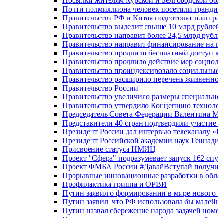
Посылки жителям Курской и Белгородской об
Почти полмиллиона человек посетили гранди
Правительства РФ и Китая подготовят план р
Правительство выделит свыше 10 млрд рубле
Правительство направит более 24,5 млрд руб
Правительство направит финансирование на 
Правительство продлило бесплатный доступ 
Правительство продлило действие мер соцп
Правительство проиндексировало социальные
Правительство расширило перечень жизненно
Правительство России
Правительство увеличило размеры специальн
Правительство утвердило Концепцию технолог
Председатель Совета Федерации Валентина 
Представители 40 стран подтвердили участи
Президент России дал интервью телеканалу «Ро
Президент Российской академии наук Геннад
Присвоение статуса НМИЦ
Проект "Сфера" подразумевает запуск 162 спу
Проект ФМБА России #ДавайВступай получил
Прорывные инновационные разработки в обл
Профилактика гриппа и ОРВИ
Путин заявил о формировании в мире нового 
Путин заявил, что РФ использовала бы малей
Путин назвал сбережение народа задачей ном