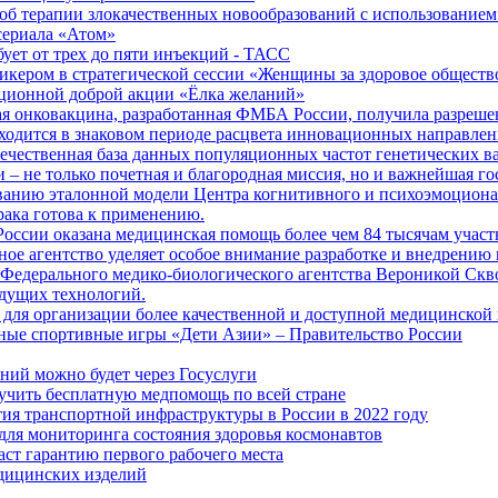
б терапии злокачественных новообразований с использованием
сериала «Атом»
бует от трех до пяти инъекций - ТАСС
кером в стратегической сессии «Женщины за здоровое общество
иционной доброй акции «Ёлка желаний»
я онковакцина, разработанная ФМБА России, получила разреше
ходится в знаковом периоде расцвета инновационных направлен
ечественная база данных популяционных частот генетических в
– не только почетная и благородная миссия, но и важнейшая го
анию эталонной модели Центра когнитивного и психоэмоционал
рака готова к применению.
ссии оказана медицинская помощь более чем 84 тысячам участ
е агентство уделяет особое внимание разработке и внедрению
 Федерального медико-биологического агентства Вероникой Скв
дущих технологий.
для организации более качественной и доступной медицинской
ные спортивные игры «Дети Азии» – Правительство России
ний можно будет через Госуслуги
учить бесплатную медпомощь по всей стране
тия транспортной инфраструктуры в России в 2022 году
для мониторинга состояния здоровья космонавтов
аст гарантию первого рабочего места
едицинских изделий