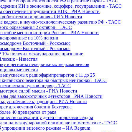
печение обороноспособности РФ и развитие науки - ТАСС
недрении ИИ в экономике, соцсфере, госуправлении - ТАСС
сы обеспечения предприятий ВПК - РИА Новости
ю робототехники до июля - РИА Новости
е кадров, к научно-технологическому развитию РФ - ТАСС
ного образования 2 октября – ТАСС
т особое место в истории России – РИА Новости
ексированные на 10% пенсии
космодроме Восточный - Роскосмос
космодроме Восточный - Роскосмос
 19» получил международное признание
Плесецк - Известия
упку в регионы передвижных медкомплексов
социальные пенсии
о выпускаемых радиофармпрепаратов с 11 до 25
 китайского реактора на быстрых нейтронах - ТАСС
космических пусков подряд - ТАСС
пьютером силой мысли - РИА Новости
алы для высокоточных детекторов - РИА Новости
на, устойчивые к радиации - РИА Новости
рат для лечения болезни Бехтерева
олее 40 препаратов от рака
личество операций у детей с пороками сердца
дали на международной олимпиаде по математике - ТАСС
 об упрощении визового режима – ИА Regnum