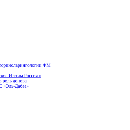
 оториноларингологии ФМ
ия. И этим Россия о
 роль донора
ЭС «Эль-Дабаа»