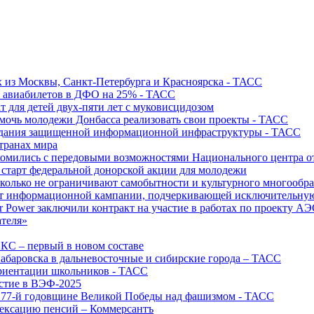
х из Москвы, Санкт-Петербурга и Красноярска - ТАСС
х авиабилетов в ДФО на 25% - ТАСС
т для детей двух-пяти лет с муковисцидозом
омочь молодежи Донбасса реализовать свои проекты - ТАСС
создания защищенной информационной инфраструктуры - ТАСС
странах мира
акомились с передовыми возможностями Национального центра
старт федеральной донорской акции для молодежи
олько не ограничивают самобытности и культурного многообраз
т информационной кампании, подчеркивающей исключительную
r Power заключили контракт на участие в работах по проекту А
ателя»
ИКС – первый в новом составе
абаровска в дальневосточные и сибирские города – ТАСС
риентации школьников - ТАСС
астие в ВЭФ-2025
 77-й годовщине Великой Победы над фашизмом - ТАСС
дексацию пенсий – Коммерсантъ