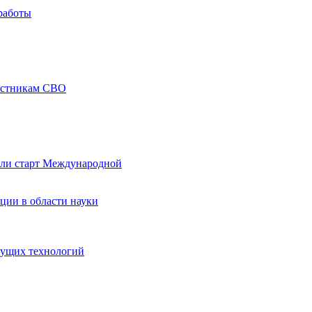
работы
частникам СВО
али старт Международной
ции в области науки
дущих технологий