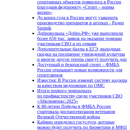
спортивных объектов появилось в России
благодаря федпроекту «Спорт – норма
жизни»
До конца года в России могут узаконить
производство препаратов в аптеках - Радио
Sputnik
Добровольцы «Добро.РФ» уже выполнили
более 650 тыс. заявок на оказание помощи
участникам СВО и их семьям
Дополнительные баллы к ЕГЭ, выходные,
скидки на посещение учреждений культуры
и многое другое теперь смогут получить дон
Доступный и безопасный спорт – ФМБА
России открывает новые возможности для
спортсменов
Известия: В России изменят систему надзора
за качеством медпомощи по ОМС
Итоги первого чемпионата
по профмастерству среди участников СВО
«Абилимпикс-2025»
К 80-летию Победы в ФМБА России
стартовала диспансеризация ветеранов
Великой Отечественной войны
Кабмин определил госуслуги, которые
можно будет получить по биометрии в МФЦ