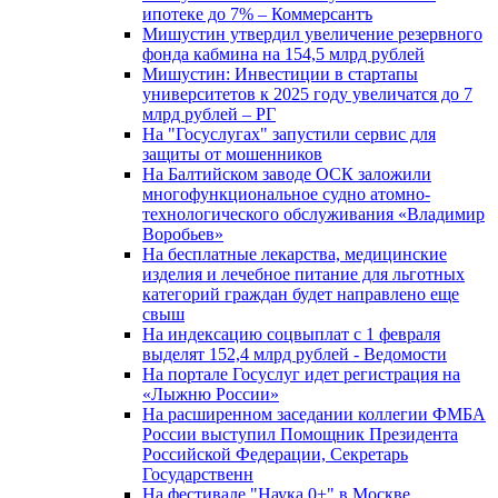
ипотеке до 7% – Коммерсантъ
Мишустин утвердил увеличение резервного
фонда кабмина на 154,5 млрд рублей
Мишустин: Инвестиции в стартапы
университетов к 2025 году увеличатся до 7
млрд рублей – РГ
На "Госуслугах" запустили сервис для
защиты от мошенников
На Балтийском заводе ОСК заложили
многофункциональное судно атомно-
технологического обслуживания «Владимир
Воробьев»
На бесплатные лекарства, медицинские
изделия и лечебное питание для льготных
категорий граждан будет направлено еще
свыш
На индексацию соцвыплат с 1 февраля
выделят 152,4 млрд рублей - Ведомости
На портале Госуслуг идет регистрация на
«Лыжню России»
На расширенном заседании коллегии ФМБА
России выступил Помощник Президента
Российской Федерации, Секретарь
Государственн
На фестивале "Наука 0+" в Москве