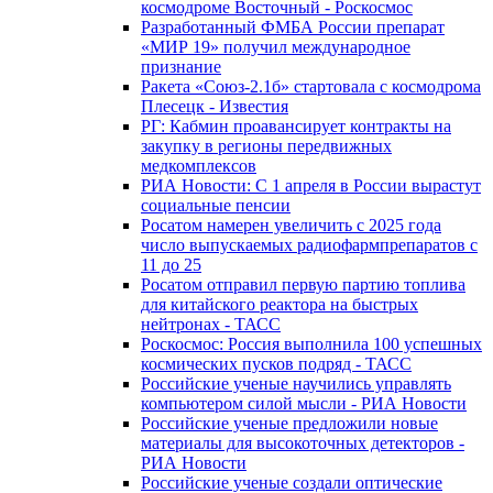
космодроме Восточный - Роскосмос
Разработанный ФМБА России препарат
«МИР 19» получил международное
признание
Ракета «Союз-2.1б» стартовала с космодрома
Плесецк - Известия
РГ: Кабмин проавансирует контракты на
закупку в регионы передвижных
медкомплексов
РИА Новости: С 1 апреля в России вырастут
социальные пенсии
Росатом намерен увеличить с 2025 года
число выпускаемых радиофармпрепаратов с
11 до 25
Росатом отправил первую партию топлива
для китайского реактора на быстрых
нейтронах - ТАСС
Роскосмос: Россия выполнила 100 успешных
космических пусков подряд - ТАСС
Российские ученые научились управлять
компьютером силой мысли - РИА Новости
Российские ученые предложили новые
материалы для высокоточных детекторов -
РИА Новости
Российские ученые создали оптические