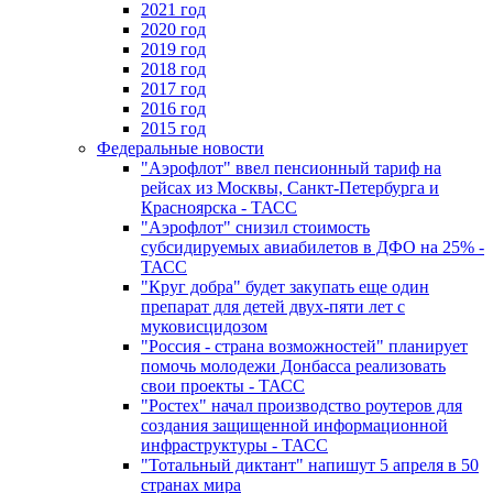
2021 год
2020 год
2019 год
2018 год
2017 год
2016 год
2015 год
Федеральные новости
"Аэрофлот" ввел пенсионный тариф на
рейсах из Москвы, Санкт-Петербурга и
Красноярска - ТАСС
"Аэрофлот" снизил стоимость
субсидируемых авиабилетов в ДФО на 25% -
ТАСС
"Круг добра" будет закупать еще один
препарат для детей двух-пяти лет с
муковисцидозом
"Россия - страна возможностей" планирует
помочь молодежи Донбасса реализовать
свои проекты - ТАСС
"Ростех" начал производство роутеров для
создания защищенной информационной
инфраструктуры - ТАСС
"Тотальный диктант" напишут 5 апреля в 50
странах мира