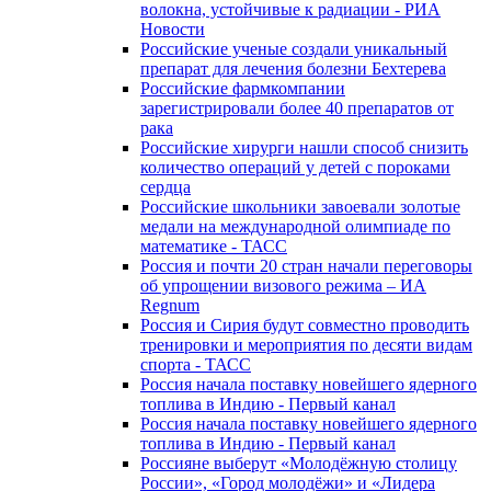
волокна, устойчивые к радиации - РИА
Новости
Российские ученые создали уникальный
препарат для лечения болезни Бехтерева
Российские фармкомпании
зарегистрировали более 40 препаратов от
рака
Российские хирурги нашли способ снизить
количество операций у детей с пороками
сердца
Российские школьники завоевали золотые
медали на международной олимпиаде по
математике - ТАСС
Россия и почти 20 стран начали переговоры
об упрощении визового режима – ИА
Regnum
Россия и Сирия будут совместно проводить
тренировки и мероприятия по десяти видам
спорта - ТАСС
Россия начала поставку новейшего ядерного
топлива в Индию - Первый канал
Россия начала поставку новейшего ядерного
топлива в Индию - Первый канал
Россияне выберут «Молодёжную столицу
России», «Город молодёжи» и «Лидера