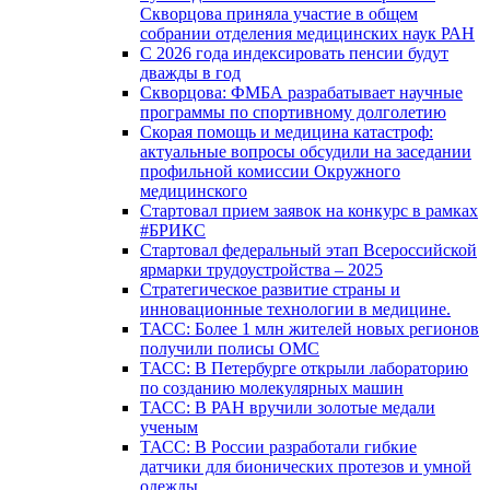
Скворцова приняла участие в общем
собрании отделения медицинских наук РАН
С 2026 года индексировать пенсии будут
дважды в год
Скворцова: ФМБА разрабатывает научные
программы по спортивному долголетию
Скорая помощь и медицина катастроф:
актуальные вопросы обсудили на заседании
профильной комиссии Окружного
медицинского
Стартовал прием заявок на конкурс в рамках
#БРИКС
Стартовал федеральный этап Всероссийской
ярмарки трудоустройства – 2025
Стратегическое развитие страны и
инновационные технологии в медицине.
ТАСС: Более 1 млн жителей новых регионов
получили полисы ОМС
ТАСС: В Петербурге открыли лабораторию
по созданию молекулярных машин
ТАСС: В РАН вручили золотые медали
ученым
ТАСС: В России разработали гибкие
датчики для бионических протезов и умной
одежды