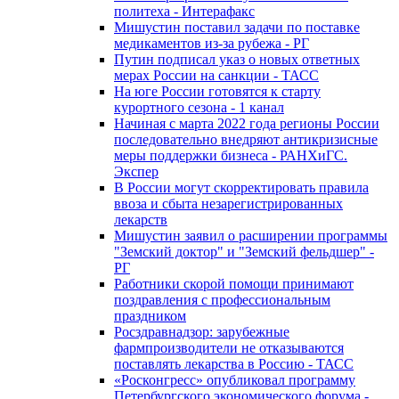
политеха - Интерафакс
Мишустин поставил задачи по поставке
медикаментов из-за рубежа - РГ
Путин подписал указ о новых ответных
мерах России на санкции - ТАСС
На юге России готовятся к старту
курортного сезона - 1 канал
Начиная с марта 2022 года регионы России
последовательно внедряют антикризисные
меры поддержки бизнеса - РАНХиГС.
Экспер
В России могут скорректировать правила
ввоза и сбыта незарегистрированных
лекарств
Мишустин заявил о расширении программы
"Земский доктор" и "Земский фельдшер" -
РГ
Работники скорой помощи принимают
поздравления с профессиональным
праздником
Росздравнадзор: зарубежные
фармпроизводители не отказываются
поставлять лекарства в Россию - ТАСС
«Росконгресс» опубликовал программу
Петербургского экономического форума -