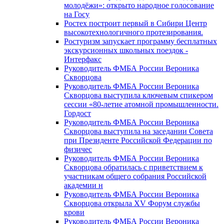
молодёжи»: открыто народное голосование
на Госу
Ростех построит первый в Сибири Центр
высокотехнологичного протезирования.
Ростуризм запускает программу бесплатных
экскурсионных школьных поездок -
Интерфакс
Руководитель ФМБА России Вероника
Скворцова
Руководитель ФМБА России Вероника
Скворцова выступила ключевым спикером
сессии «80-летие атомной промышленности.
Гордост
Руководитель ФМБА России Вероника
Скворцова выступила на заседании Совета
при Президенте Российской Федерации по
физичес
Руководитель ФМБА России Вероника
Скворцова обратилась с приветствием к
участникам общего собрания Российской
академии н
Руководитель ФМБА России Вероника
Скворцова открыла XV Форум службы
крови
Руководитель ФМБА России Вероника