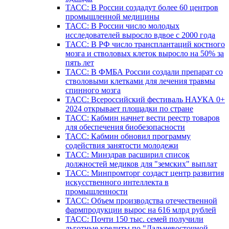
ТАСС: В России создадут более 60 центров
промышленной медицины
ТАСС: В России число молодых
исследователей выросло вдвое с 2000 года
ТАСС: В РФ число трансплантаций костного
мозга и стволовых клеток выросло на 50% за
пять лет
ТАСС: В ФМБА России создали препарат со
стволовыми клетками для лечения травмы
спинного мозга
ТАСС: Всероссийский фестиваль НАУКА 0+
2024 открывает площадки по стране
ТАСС: Кабмин начнет вести реестр товаров
для обеспечения биобезопасности
ТАСС: Кабмин обновил программу
содействия занятости молодежи
ТАСС: Минздрав расширил список
должностей медиков для "земских" выплат
ТАСС: Минпромторг создаст центр развития
искусственного интеллекта в
промышленности
ТАСС: Объем производства отечественной
фармпродукции вырос на 616 млрд рублей
ТАСС: Почти 150 тыс. семей получили
льготные кредиты по "Дальневосточной