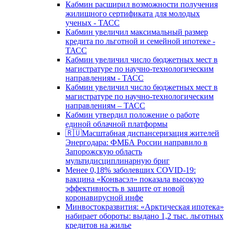
Кабмин расширил возможности получения
жилищного сертификата для молодых
ученых - ТАСС
Кабмин увеличил максимальный размер
кредита по льготной и семейной ипотеке -
ТАСС
Кабмин увеличил число бюджетных мест в
магистратуре по научно-технологическим
направлениям - ТАСС
Кабмин увеличил число бюджетных мест в
магистратуре по научно-технологическим
направлениям – ТАСС
Кабмин утвердил положение о работе
единой облачной платформы
🇷🇺Масштабная диспансеризация жителей
Энергодара: ФМБА России направило в
Запорожскую область
мультидисциплинарную бриг
Менее 0,18% заболевших COVID-19:
вакцина «Конвасэл» показала высокую
эффективность в защите от новой
коронавирусной инфе
Минвостокразвития: «Арктическая ипотека»
набирает обороты: выдано 1,2 тыс. льготных
кредитов на жилье