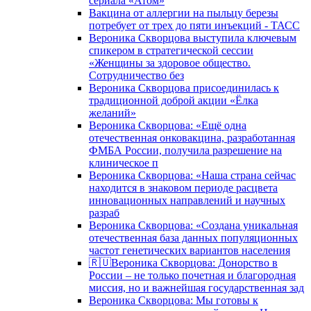
сериала «Атом»
Вакцина от аллергии на пыльцу березы
потребует от трех до пяти инъекций - ТАСС
Вероника Скворцова выступила ключевым
спикером в стратегической сессии
«Женщины за здоровое общество.
Сотрудничество без
Вероника Скворцова присоединилась к
традиционной доброй акции «Ёлка
желаний»
Вероника Скворцова: «Ещё одна
отечественная онковакцина, разработанная
ФМБА России, получила разрешение на
клиническое п
Вероника Скворцова: «Наша страна сейчас
находится в знаковом периоде расцвета
инновационных направлений и научных
разраб
Вероника Скворцова: «Создана уникальная
отечественная база данных популяционных
частот генетических вариантов населения
🇷🇺Вероника Скворцова: Донорство в
России – не только почетная и благородная
миссия, но и важнейшая государственная зад
Вероника Скворцова: Мы готовы к