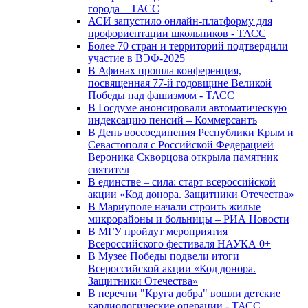
города – ТАСС
АСИ запустило онлайн-платформу для
профориентации школьников - ТАСС
Более 70 стран и территорий подтвердили
участие в ВЭФ-2025
В Афинах прошла конференция,
посвященная 77-й годовщине Великой
Победы над фашизмом - ТАСС
В Госдуме анонсировали автоматическую
индексацию пенсий – Коммерсантъ
В День воссоединения Республики Крым и
Севастополя с Российской Федерацией
Вероника Скворцова открыла памятник
святител
В единстве – сила: старт всероссийской
акции «Код донора. Защитники Отечества»
В Мариуполе начали строить жилые
микрорайоны и больницы – РИА Новости
В МГУ пройдут мероприятия
Всероссийского фестиваля НАУКА 0+
В Музее Победы подвели итоги
Всероссийской акции «Код донора.
Защитники Отечества»
В перечни "Круга добра" вошли детские
кардиологические операции - ТАСС