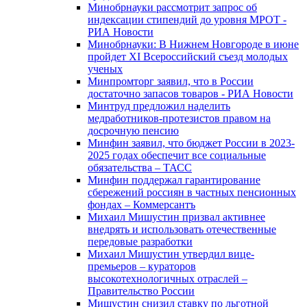
Минобрнауки рассмотрит запрос об
индексации стипендий до уровня МРОТ -
РИА Новости
Минобрнауки: В Нижнем Новгороде в июне
пройдет XI Всероссийский съезд молодых
ученых
Минпромторг заявил, что в России
достаточно запасов товаров - РИА Новости
Минтруд предложил наделить
медработников-протезистов правом на
досрочную пенсию
Минфин заявил, что бюджет России в 2023-
2025 годах обеспечит все социальные
обязательства – ТАСС
Минфин поддержал гарантирование
сбережений россиян в частных пенсионных
фондах – Коммерсантъ
Михаил Мишустин призвал активнее
внедрять и использовать отечественные
передовые разработки
Михаил Мишустин утвердил вице-
премьеров – кураторов
высокотехнологичных отраслей –
Правительство России
Мишустин снизил ставку по льготной