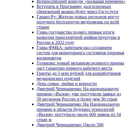
Всероссийский конкурс «Большая перемена»
Вступить в Программу долгосрочных
сбережений можно будет через Госуслуги
Гарант.Ру: Жители новых регионов могут
получить бесплатную медпомощь по всей
стране
Глава государства подвёл первые итоги
развития транспортной инфраструктуры в
России в 2022 году
Глава ФМБА: работаем над созданием
систем для мониторинга состояния здоровья
космонавтов
Голикова: новый механизм целевого приема
даст гарантию первого рабочего места
Гранты до 5 млн рублей для разработчиков
медицинских изделий
День семьи, любви и верности
Дмитрий Чернышенко: На национальную
премию «Вызов» уже поступили заявки из
50 регионов России и более чем 30 стран
Дмитрий Чернышенко: На Национальную
премию в области будущих технологий
«Вызов» поступило около 600 заявок из 34
стран м
Дмитрий Чернышенко: Около 500