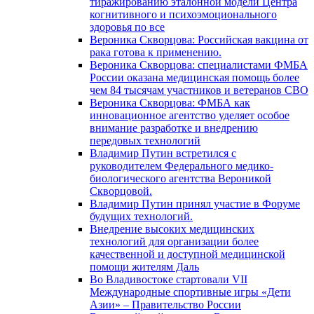
тиражированию эталонной модели Центра
когнитивного и психоэмоционального
здоровья по все
Вероника Скворцова: Российская вакцина от
рака готова к применению.
Вероника Скворцова: специалистами ФМБА
России оказана медицинская помощь более
чем 84 тысячам участников и ветеранов СВО
Вероника Скворцова: ФМБА как
инновационное агентство уделяет особое
внимание разработке и внедрению
передовых технологий
Владимир Путин встретился с
руководителем Федерального медико-
биологического агентства Вероникой
Скворцовой.
Владимир Путин принял участие в Форуме
будущих технологий.
Внедрение высоких медицинских
технологий для организации более
качественной и доступной медицинской
помощи жителям Даль
Во Владивостоке стартовали VII
Международные спортивные игры «Дети
Азии» – Правительство России