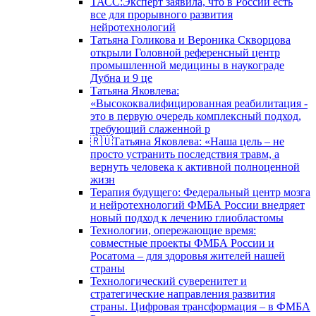
ТАСС:Эксперт заявила, что в России есть
все для прорывного развития
нейротехнологий
Татьяна Голикова и Вероника Скворцова
открыли Головной референсный центр
промышленной медицины в наукограде
Дубна и 9 це
Татьяна Яковлева:
«Высококвалифицированная реабилитация -
это в первую очередь комплексный подход,
требующий слаженной р
🇷🇺Татьяна Яковлева: «Наша цель – не
просто устранить последствия травм, а
вернуть человека к активной полноценной
жизн
Терапия будущего: Федеральный центр мозга
и нейротехнологий ФМБА России внедряет
новый подход к лечению глиобластомы
Технологии, опережающие время:
совместные проекты ФМБА России и
Росатома – для здоровья жителей нашей
страны
Технологический суверенитет и
стратегические направления развития
страны. Цифровая трансформация – в ФМБА