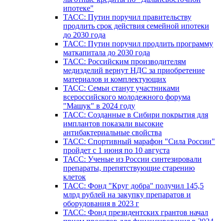
ипотеке"
ТАСС: Путин поручил правительству
продлить срок действия семейной ипотеки
до 2030 года
ТАСС: Путин поручил продлить программу
маткапитала до 2030 года
ТАСС: Российским производителям
медизделий вернут НДС за приобретение
материалов и комплектующих
ТАСС: Семьи станут участниками
всероссийского молодежного форума
"Машук" в 2024 году
ТАСС: Созданные в Сибири покрытия для
имплантов показали высокие
антибактериальные свойства
ТАСС: Спортивный марафон "Сила России"
пройдет с 1 июня по 10 августа
ТАСС: Ученые из России синтезировали
препараты, препятствующие старению
клеток
ТАСС: Фонд "Круг добра" получил 145,5
млрд рублей на закупку препаратов и
оборудования в 2023 г
ТАСС: Фонд президентских грантов начал