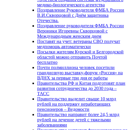
медико-биологического агентства
Поздравление Руководителя ФМБА России
В.И.Скворцовой с Днём защитника
Отечества.
Поздравление руководителя ФМБА России
Вероники Игоревны Скворцовой с
Международным женским днем
Поставят на учет: ветераны СВО получат
медпомощь автоматически
Посылки жителям Курской и Белгородской
областей можно отправить Почтой
бесплатно
Почти полмиллиона человек посетили
грандиозную выставку-форум «Россия» на
ВДНХ за первые три дня ее работы
Правительства РФ и Китая подготовят план
развития сотрудничества до 2030 года –
ТАСС
Правительство выделит свыше 10 млрд
рублей на поддержку неработающих
пенсионеров – Ведомости
Правительство направит более 24,5 млрд
рублей на лечение детей с тяжелыми
заболеваниями