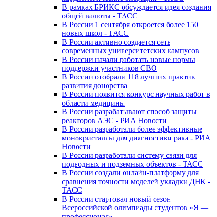
В рамках БРИКС обсуждается идея создания
общей валюты - ТАСС
В России 1 сентября откроется более 150
новых школ - ТАСС
В России активно создается сеть
современных университетских кампусов
В России начали работать новые нормы
поддержки участников СВО
В России отобрали 118 лучших практик
развития донорства
В России появится конкурс научных работ в
области медицины
В России разрабатывают способ защиты
реакторов АЭС - РИА Новости
В России разработали более эффективные
монокристаллы для диагностики рака - РИА
Новости
В России разработали систему связи для
подводных и подземных объектов - ТАСС
В России создали онлайн-платформу для
сравнения точности моделей укладки ДНК -
ТАСС
В России стартовал новый сезон
Всероссийской олимпиады студентов «Я —
профессионал»