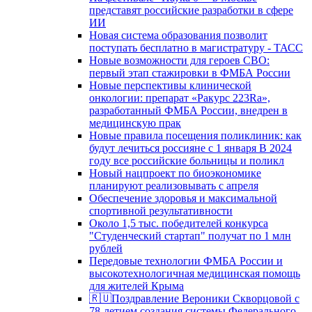
представят российские разработки в сфере
ИИ
Новая система образования позволит
поступать бесплатно в магистратуру - ТАСС
Новые возможности для героев СВО:
первый этап стажировки в ФМБА России
Новые перспективы клинической
онкологии: препарат «Ракурс 223Ra»,
разработанный ФМБА России, внедрен в
медицинскую прак
Новые правила посещения поликлиник: как
будут лечиться россияне с 1 января В 2024
году все российские больницы и поликл
Новый нацпроект по биоэкономике
планируют реализовывать с апреля
Обеспечение здоровья и максимальной
спортивной результативности
Около 1,5 тыс. победителей конкурса
"Студенческий стартап" получат по 1 млн
рублей
Передовые технологии ФМБА России и
высокотехнологичная медицинская помощь
для жителей Крыма
🇷🇺Поздравление Вероники Скворцовой с
78-летием создания системы Федерального