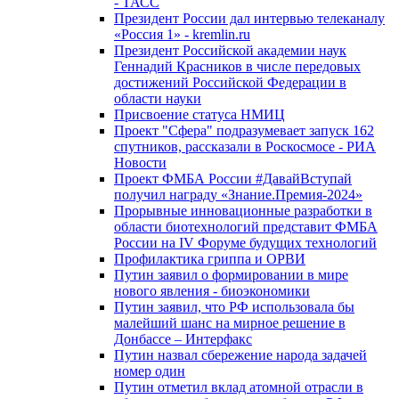
- ТАСС
Президент России дал интервью телеканалу
«Россия 1» - kremlin.ru
Президент Российской академии наук
Геннадий Красников в числе передовых
достижений Российской Федерации в
области науки
Присвоение статуса НМИЦ
Проект "Сфера" подразумевает запуск 162
спутников, рассказали в Роскосмосе - РИА
Новости
Проект ФМБА России #ДавайВступай
получил награду «Знание.Премия-2024»
Прорывные инновационные разработки в
области биотехнологий представит ФМБА
России на IV Форуме будущих технологий
Профилактика гриппа и ОРВИ
Путин заявил о формировании в мире
нового явления - биоэкономики
Путин заявил, что РФ использовала бы
малейший шанс на мирное решение в
Донбассе – Интерфакс
Путин назвал сбережение народа задачей
номер один
Путин отметил вклад атомной отрасли в