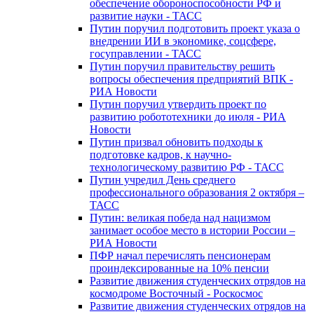
обеспечение обороноспособности РФ и
развитие науки - ТАСС
Путин поручил подготовить проект указа о
внедрении ИИ в экономике, соцсфере,
госуправлении - ТАСС
Путин поручил правительству решить
вопросы обеспечения предприятий ВПК -
РИА Новости
Путин поручил утвердить проект по
развитию робототехники до июля - РИА
Новости
Путин призвал обновить подходы к
подготовке кадров, к научно-
технологическому развитию РФ - ТАСС
Путин учредил День среднего
профессионального образования 2 октября –
ТАСС
Путин: великая победа над нацизмом
занимает особое место в истории России –
РИА Новости
ПФР начал перечислять пенсионерам
проиндексированные на 10% пенсии
Развитие движения студенческих отрядов на
космодроме Восточный - Роскосмос
Развитие движения студенческих отрядов на