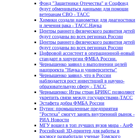
Фонд "Защитники Отечества" и Соцфонд
будут обмениваться данными для помощи
ветеранам СВО - ТАСС
Химики создали нанометки для диагностики
и лечения рака - ТАСС.Наука
Центры раннего физического развития детей
будут созданы во всех регионах России
Центры раннего физического развития детей
будут созданы во всех регионах России
Цифровой ассистент в операционной-новый
стандарт в хирургии ФМБА России.
Чернышенко заявил о выполнении целей
нацпроекта "Наука и университеты"
Чернышенко заявил, что в России
наблюдается рост инвестиций в научно-
образовательную сферу - ТАСС
Чернышенко: Игры стран БРИКС позволяют
укрепить связи между государствами-ТАСС
Эстафета добра ФМБА России
Путин: промышленные предприятия
"Ростеха" смогут занять внутренний рынок -
РИА Новости
МГУ вошел в топ лучших вузов мира - АиФ
Российский 3D-принтер для работы в
космосе разработали ученые Томского