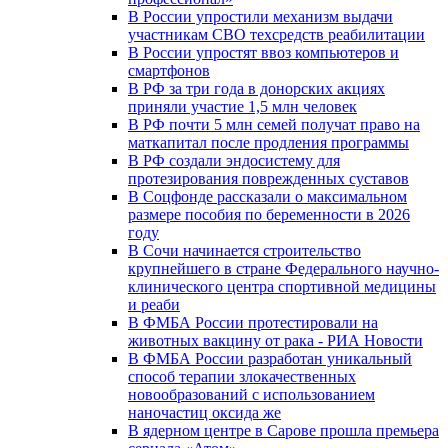
В России упростили механизм выдачи
участникам СВО техсредств реабилитации
В России упростят ввоз компьютеров и
смартфонов
В РФ за три года в донорских акциях
приняли участие 1,5 млн человек
В РФ почти 5 млн семей получат право на
маткапитал после продления программы
В РФ создали эндосистему для
протезирования поврежденных суставов
В Соцфонде рассказали о максимальном
размере пособия по беременности в 2026
году
В Сочи начинается строительство
крупнейшего в стране Федерального научно-
клинического центра спортивной медицины
и реаби
В ФМБА России протестировали на
животных вакцину от рака - РИА Новости
В ФМБА России разработан уникальный
способ терапии злокачественных
новообразований с использованием
наночастиц оксида же
В ядерном центре в Сарове прошла премьера