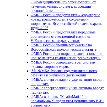
«Биомедицинские нейротехнологии: от
изучения живых систем к коррекции
патологий нервной с
ФМБА России представляет «Территорию
новых возможностей в сохранении
здоровья» на Всероссийской неделе охраны
труда-2025
ФМБА России представляет передовые
достижения отечественной науки на
V Конгрессе молодых ученых
ФМБА России принимает участие во
Всероссийском экологическом диктанте
ФМБА России расширяет границы помощи:
новые центры комплексной реабилитации
ФМБА России совершенствует систему
охраны здоровья моряков
🇷🇺ФМБА России: год стремительного
развития и значимых достижений
ФМБА: аллерговакцину уже активно вводят
пациентам.
ФМБА: аллерговакцину уже активно вводят
пациентам.
ФМБА: вакцины "КомбиМаб-1" и
"КомбиМаб-2" подавляют репликацию ВИЧ
у животных