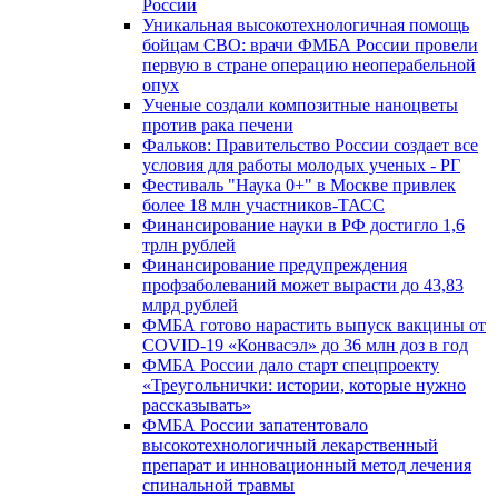
России
Уникальная высокотехнологичная помощь
бойцам СВО: врачи ФМБА России провели
первую в стране операцию неоперабельной
опух
Ученые создали композитные наноцветы
против рака печени
Фальков: Правительство России создает все
условия для работы молодых ученых - РГ
Фестиваль "Наука 0+" в Москве привлек
более 18 млн участников-ТАСС
Финансирование науки в РФ достигло 1,6
трлн рублей
Финансирование предупреждения
профзаболеваний может вырасти до 43,83
млрд рублей
ФМБА готово нарастить выпуск вакцины от
COVID-19 «Конвасэл» до 36 млн доз в год
ФМБА России дало старт спецпроекту
«Треугольнички: истории, которые нужно
рассказывать»
ФМБА России запатентовало
высокотехнологичный лекарственный
препарат и инновационный метод лечения
спинальной травмы