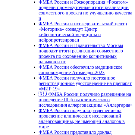
ФМБА России и Госкорпорация «Росатом»
подвели промежуточные итоги реализации
совместного проекта по улучшению качества
и
ФМБА России и исследовательский центр
«Моторика» создадут Центр
кибернетической медицины и
нейропротезирован
ФМБА России и Правительство Москвы
подводят итоги реализации совместного
проекта по сохранению когнитивных
навыков и пс
ФМБА России обеспечило медицинское
сопровождение Атомиады-2023
ФМБА России получило постоянное
регистрационное удостоверение на препарат
«МИР 19»
🇷🇺ФМБА России получило разрешение на
проведение III фазы клинического
исследования аллерговакцины «Аллергарда»
ФМБА России получило разрешение на
проведение клинических исследований
аллерговакцины, не имеющей аналогов в
мире
ФМБА России представило доклад