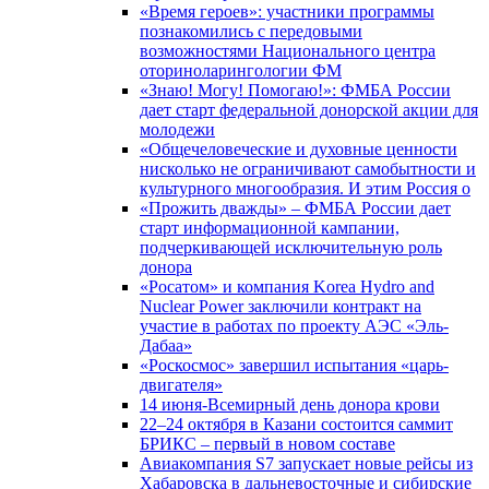
«Время героев»: участники программы
познакомились с передовыми
возможностями Национального центра
оториноларингологии ФМ
«Знаю! Могу! Помогаю!»: ФМБА России
дает старт федеральной донорской акции для
молодежи
«Общечеловеческие и духовные ценности
нисколько не ограничивают самобытности и
культурного многообразия. И этим Россия о
«Прожить дважды» – ФМБА России дает
старт информационной кампании,
подчеркивающей исключительную роль
донора
«Росатом» и компания Korea Hydro and
Nuclear Power заключили контракт на
участие в работах по проекту АЭС «Эль-
Дабаа»
«Роскосмос» завершил испытания «царь-
двигателя»
14 июня-Всемирный день донора крови
22–24 октября в Казани состоится саммит
БРИКС – первый в новом составе
Авиакомпания S7 запускает новые рейсы из
Хабаровска в дальневосточные и сибирские