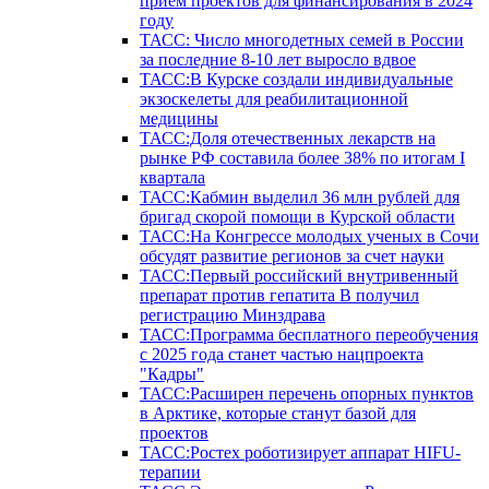
прием проектов для финансирования в 2024
году
ТАСС: Число многодетных семей в России
за последние 8-10 лет выросло вдвое
ТАСС:В Курске создали индивидуальные
экзоскелеты для реабилитационной
медицины
ТАСС:Доля отечественных лекарств на
рынке РФ составила более 38% по итогам I
квартала
ТАСС:Кабмин выделил 36 млн рублей для
бригад скорой помощи в Курской области
ТАСС:На Конгрессе молодых ученых в Сочи
обсудят развитие регионов за счет науки
ТАСС:Первый российский внутривенный
препарат против гепатита В получил
регистрацию Минздрава
ТАСС:Программа бесплатного переобучения
с 2025 года станет частью нацпроекта
"Кадры"
ТАСС:Расширен перечень опорных пунктов
в Арктике, которые станут базой для
проектов
ТАСС:Ростех роботизирует аппарат HIFU-
терапии