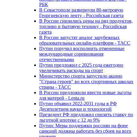
РБК
В Севастополе развернули 80-метровую
Георгиевскую ленту - Российская газета
В России снизились цены на ряд продуктов,
топливо и бытовую технику - Российская
газета
В России запустят аналог зарубежных
образовательных онлайн-платформ - ТАСС
Путин поручил восполнить отмененные
международные соревнования
отечественными
Путин предложил с 2025 года ежегодно
увеличивать расходы на спорт
Министерство спорта запустило акцию
"Страна героев" во всех спортивных школах
страны - ТАСС
В России предложили ввести новые льготы
для матерей - Lenta.ru
Путин объявил 2022-2031 годы в РФ
Десятилетием науки и технологий
Президент РФ предложил снизить ставку по
льготной ипотеке с 12 до 9%
Путин: Меры поддержки россиян на фоне
санкций должны работать без сбоев на всех
уровнях