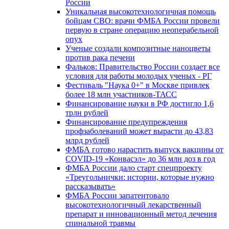
России
Уникальная высокотехнологичная помощь
бойцам СВО: врачи ФМБА России провели
первую в стране операцию неоперабельной
опух
Ученые создали композитные наноцветы
против рака печени
Фальков: Правительство России создает все
условия для работы молодых ученых - РГ
Фестиваль "Наука 0+" в Москве привлек
более 18 млн участников-ТАСС
Финансирование науки в РФ достигло 1,6
трлн рублей
Финансирование предупреждения
профзаболеваний может вырасти до 43,83
млрд рублей
ФМБА готово нарастить выпуск вакцины от
COVID-19 «Конвасэл» до 36 млн доз в год
ФМБА России дало старт спецпроекту
«Треугольнички: истории, которые нужно
рассказывать»
ФМБА России запатентовало
высокотехнологичный лекарственный
препарат и инновационный метод лечения
спинальной травмы