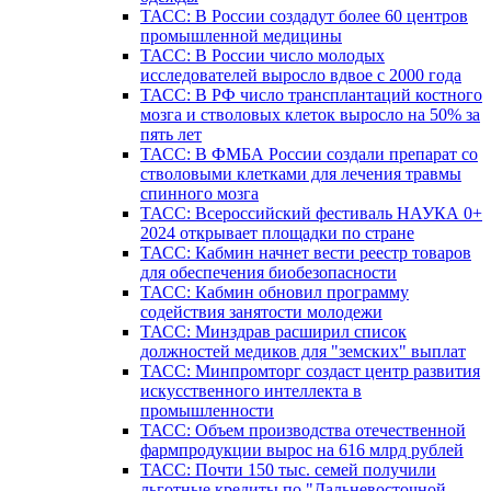
ТАСС: В России создадут более 60 центров
промышленной медицины
ТАСС: В России число молодых
исследователей выросло вдвое с 2000 года
ТАСС: В РФ число трансплантаций костного
мозга и стволовых клеток выросло на 50% за
пять лет
ТАСС: В ФМБА России создали препарат со
стволовыми клетками для лечения травмы
спинного мозга
ТАСС: Всероссийский фестиваль НАУКА 0+
2024 открывает площадки по стране
ТАСС: Кабмин начнет вести реестр товаров
для обеспечения биобезопасности
ТАСС: Кабмин обновил программу
содействия занятости молодежи
ТАСС: Минздрав расширил список
должностей медиков для "земских" выплат
ТАСС: Минпромторг создаст центр развития
искусственного интеллекта в
промышленности
ТАСС: Объем производства отечественной
фармпродукции вырос на 616 млрд рублей
ТАСС: Почти 150 тыс. семей получили
льготные кредиты по "Дальневосточной