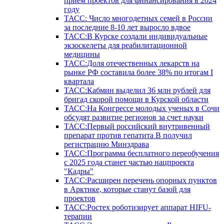
прием проектов для финансирования в 2024
году
ТАСС: Число многодетных семей в России
за последние 8-10 лет выросло вдвое
ТАСС:В Курске создали индивидуальные
экзоскелеты для реабилитационной
медицины
ТАСС:Доля отечественных лекарств на
рынке РФ составила более 38% по итогам I
квартала
ТАСС:Кабмин выделил 36 млн рублей для
бригад скорой помощи в Курской области
ТАСС:На Конгрессе молодых ученых в Сочи
обсудят развитие регионов за счет науки
ТАСС:Первый российский внутривенный
препарат против гепатита В получил
регистрацию Минздрава
ТАСС:Программа бесплатного переобучения
с 2025 года станет частью нацпроекта
"Кадры"
ТАСС:Расширен перечень опорных пунктов
в Арктике, которые станут базой для
проектов
ТАСС:Ростех роботизирует аппарат HIFU-
терапии