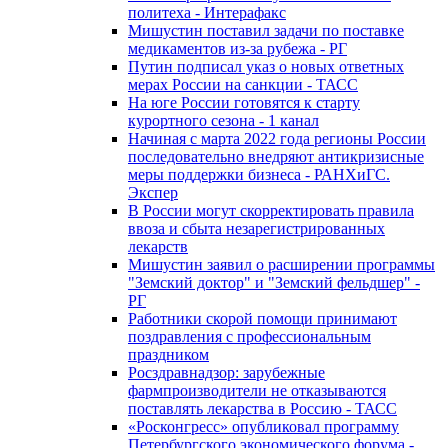
политеха - Интерафакс
Мишустин поставил задачи по поставке
медикаментов из-за рубежа - РГ
Путин подписал указ о новых ответных
мерах России на санкции - ТАСС
На юге России готовятся к старту
курортного сезона - 1 канал
Начиная с марта 2022 года регионы России
последовательно внедряют антикризисные
меры поддержки бизнеса - РАНХиГС.
Экспер
В России могут скорректировать правила
ввоза и сбыта незарегистрированных
лекарств
Мишустин заявил о расширении программы
"Земский доктор" и "Земский фельдшер" -
РГ
Работники скорой помощи принимают
поздравления с профессиональным
праздником
Росздравнадзор: зарубежные
фармпроизводители не отказываются
поставлять лекарства в Россию - ТАСС
«Росконгресс» опубликовал программу
Петербургского экономического форума -