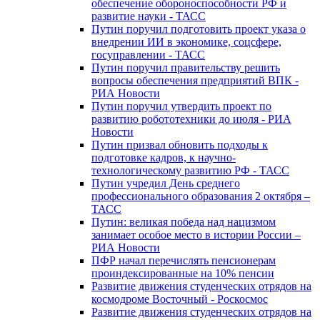
обеспечение обороноспособности РФ и
развитие науки - ТАСС
Путин поручил подготовить проект указа о
внедрении ИИ в экономике, соцсфере,
госуправлении - ТАСС
Путин поручил правительству решить
вопросы обеспечения предприятий ВПК -
РИА Новости
Путин поручил утвердить проект по
развитию робототехники до июля - РИА
Новости
Путин призвал обновить подходы к
подготовке кадров, к научно-
технологическому развитию РФ - ТАСС
Путин учредил День среднего
профессионального образования 2 октября –
ТАСС
Путин: великая победа над нацизмом
занимает особое место в истории России –
РИА Новости
ПФР начал перечислять пенсионерам
проиндексированные на 10% пенсии
Развитие движения студенческих отрядов на
космодроме Восточный - Роскосмос
Развитие движения студенческих отрядов на