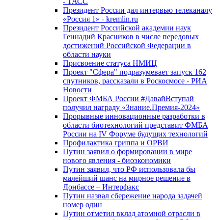
- ТАСС
Президент России дал интервью телеканалу
«Россия 1» - kremlin.ru
Президент Российской академии наук
Геннадий Красников в числе передовых
достижений Российской Федерации в
области науки
Присвоение статуса НМИЦ
Проект "Сфера" подразумевает запуск 162
спутников, рассказали в Роскосмосе - РИА
Новости
Проект ФМБА России #ДавайВступай
получил награду «Знание.Премия-2024»
Прорывные инновационные разработки в
области биотехнологий представит ФМБА
России на IV Форуме будущих технологий
Профилактика гриппа и ОРВИ
Путин заявил о формировании в мире
нового явления - биоэкономики
Путин заявил, что РФ использовала бы
малейший шанс на мирное решение в
Донбассе – Интерфакс
Путин назвал сбережение народа задачей
номер один
Путин отметил вклад атомной отрасли в