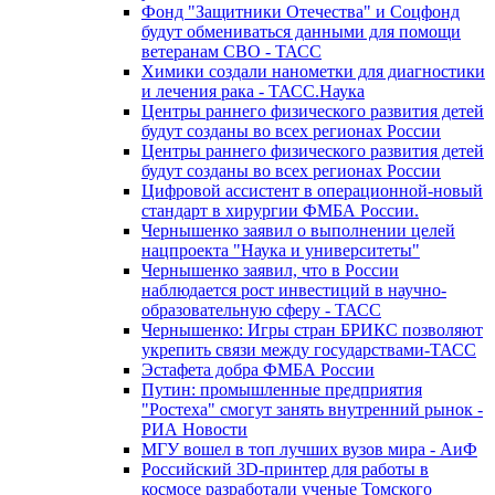
Фонд "Защитники Отечества" и Соцфонд
будут обмениваться данными для помощи
ветеранам СВО - ТАСС
Химики создали нанометки для диагностики
и лечения рака - ТАСС.Наука
Центры раннего физического развития детей
будут созданы во всех регионах России
Центры раннего физического развития детей
будут созданы во всех регионах России
Цифровой ассистент в операционной-новый
стандарт в хирургии ФМБА России.
Чернышенко заявил о выполнении целей
нацпроекта "Наука и университеты"
Чернышенко заявил, что в России
наблюдается рост инвестиций в научно-
образовательную сферу - ТАСС
Чернышенко: Игры стран БРИКС позволяют
укрепить связи между государствами-ТАСС
Эстафета добра ФМБА России
Путин: промышленные предприятия
"Ростеха" смогут занять внутренний рынок -
РИА Новости
МГУ вошел в топ лучших вузов мира - АиФ
Российский 3D-принтер для работы в
космосе разработали ученые Томского