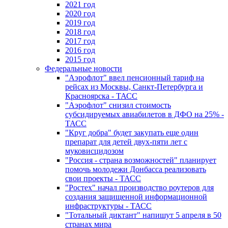
2021 год
2020 год
2019 год
2018 год
2017 год
2016 год
2015 год
Федеральные новости
"Аэрофлот" ввел пенсионный тариф на
рейсах из Москвы, Санкт-Петербурга и
Красноярска - ТАСС
"Аэрофлот" снизил стоимость
субсидируемых авиабилетов в ДФО на 25% -
ТАСС
"Круг добра" будет закупать еще один
препарат для детей двух-пяти лет с
муковисцидозом
"Россия - страна возможностей" планирует
помочь молодежи Донбасса реализовать
свои проекты - ТАСС
"Ростех" начал производство роутеров для
создания защищенной информационной
инфраструктуры - ТАСС
"Тотальный диктант" напишут 5 апреля в 50
странах мира