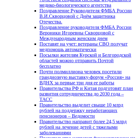
медико-биологического агентства
Поздравление Руководителя ФМБА России
В.И.Скворцовой с Днём защитника
Отечества.
Поздравление руководителя ФМБА России
Вероники Игоревны Скворцовой с
Международным женским днем
Поставят на учет: ветераны СВО получат
медпомощь автоматически
Посылки жителям Курской и Белгородской
областей можно отправить Почтой
бесплатно
Почти полмиллиона человек посетили
грандиозную выставку-форум «Россия» на
ВДНХ за первые три дня ее работы
Правительства РФ и Китая подготовят план
развития сотрудничества до 2030 года –
ТАСС
Правительство выделит свыше 10 млрд
рублей на поддержку неработающих
пенсионеров – Ведомости
Правительство направит более 24,5 млрд
рублей на лечение детей с тяжелыми
заболеваниями