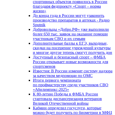
спортивных объектов появилось в России
благодаря федпроекту «Спорт – норма
жизни»
До конца года в России могут узаконить
производство препаратов в аптеках - Радио
Sputnik
Добровольцы «Добро.РФ» уже выполнили
более 650 тыс. заявок на оказание помощи
участникам СВО и их семьям
Дополнительные баллы к ЕГЭ, выходные,
скидки на посещение учреждений культуры
и многое другое теперь смогут получить дон
Доступный и безопасный спорт – ФМБА
России открывает новые возможности для
спортсменов
Известия: В России изменят систему надзора
за качеством медпомощи по ОМС
Итоги первого чемпионата
по профмастерству среди участников СВО
«Абилимпикс-2025»
К 80-летию Победы в ФМБА России
стартовала диспансеризация ветеранов
Великой Отечественной войны
Кабмин определил госуслуги, которые
можно будет получить по биометрии в МФЦ