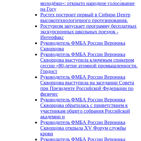
молодёжи»: открыто народное голосование
на Госу
Ростех построит первый в Сибири Центр
высокотехнологичного протезирования.
Ростуризм запускает программу бесплатных
экскурсионных школьных поездок -
Интерфакс
Руководитель ФМБА России Вероника
Скворцова
Руководитель ФМБА России Вероника
Скворцова выступила ключевым спикером
сессии «80-летие атомной промышленности.
Гордост
Руководитель ФМБА России Вероника
Скворцова выступила на заседании Совета
при Президенте Российской Федерации по
физичес
Руководитель ФМБА России Вероника
Скворцова обратилась с приветствием к
участникам общего собрания Российской
академии н
Руководитель ФМБА России Вероника
Скворцова открыла XV Форум службы
крови
Руководитель ФМБА России Вероника