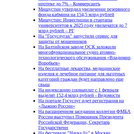
ипотеке до 7% – Коммерсантъ
Мишустин утвердил увеличение резервного
фонда кабмина на 154,5 млрд рублей
Мишустин: Инвестиции в стартапы
университетов к 2025 году увеличатся до 7
млрд рублей – РГ
На "Госуслугах" запустили сервис для
защиты от мошенников
На Балтийском заводе ОСК заложили
многофункциональное судно атомно-
технологического обслуживания «Владимир
Воробьев»
На бесплатные лекарства, медицинские
изделия и лечебное питание для льготных
категорий граждан будет направлено еще
свыш
На индексацию соцвыплат с 1 февраля
выделят 152,4 млрд рублей - Ведомости
На портале Госуслуг идет регистрация на
«Лыжню России»
На расширенном заседании коллегии ФМБА
России выступил Помощник Президента
Российской Федерации, Секретарь
Государственн
На фестивале "Наука 0+" в Москве