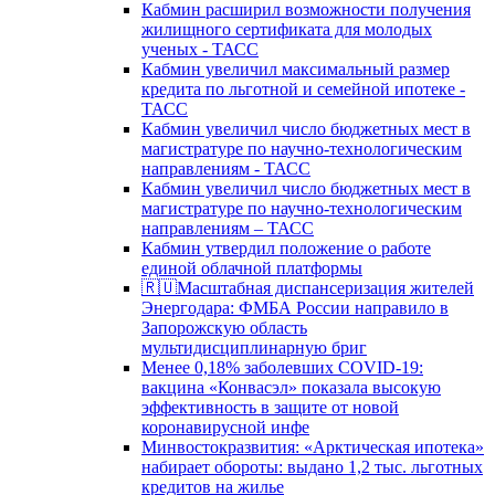
Кабмин расширил возможности получения
жилищного сертификата для молодых
ученых - ТАСС
Кабмин увеличил максимальный размер
кредита по льготной и семейной ипотеке -
ТАСС
Кабмин увеличил число бюджетных мест в
магистратуре по научно-технологическим
направлениям - ТАСС
Кабмин увеличил число бюджетных мест в
магистратуре по научно-технологическим
направлениям – ТАСС
Кабмин утвердил положение о работе
единой облачной платформы
🇷🇺Масштабная диспансеризация жителей
Энергодара: ФМБА России направило в
Запорожскую область
мультидисциплинарную бриг
Менее 0,18% заболевших COVID-19:
вакцина «Конвасэл» показала высокую
эффективность в защите от новой
коронавирусной инфе
Минвостокразвития: «Арктическая ипотека»
набирает обороты: выдано 1,2 тыс. льготных
кредитов на жилье