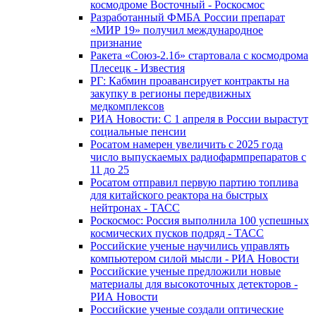
космодроме Восточный - Роскосмос
Разработанный ФМБА России препарат
«МИР 19» получил международное
признание
Ракета «Союз-2.1б» стартовала с космодрома
Плесецк - Известия
РГ: Кабмин проавансирует контракты на
закупку в регионы передвижных
медкомплексов
РИА Новости: С 1 апреля в России вырастут
социальные пенсии
Росатом намерен увеличить с 2025 года
число выпускаемых радиофармпрепаратов с
11 до 25
Росатом отправил первую партию топлива
для китайского реактора на быстрых
нейтронах - ТАСС
Роскосмос: Россия выполнила 100 успешных
космических пусков подряд - ТАСС
Российские ученые научились управлять
компьютером силой мысли - РИА Новости
Российские ученые предложили новые
материалы для высокоточных детекторов -
РИА Новости
Российские ученые создали оптические