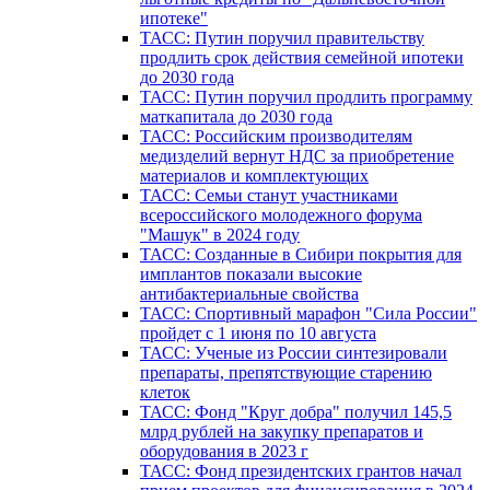
ипотеке"
ТАСС: Путин поручил правительству
продлить срок действия семейной ипотеки
до 2030 года
ТАСС: Путин поручил продлить программу
маткапитала до 2030 года
ТАСС: Российским производителям
медизделий вернут НДС за приобретение
материалов и комплектующих
ТАСС: Семьи станут участниками
всероссийского молодежного форума
"Машук" в 2024 году
ТАСС: Созданные в Сибири покрытия для
имплантов показали высокие
антибактериальные свойства
ТАСС: Спортивный марафон "Сила России"
пройдет с 1 июня по 10 августа
ТАСС: Ученые из России синтезировали
препараты, препятствующие старению
клеток
ТАСС: Фонд "Круг добра" получил 145,5
млрд рублей на закупку препаратов и
оборудования в 2023 г
ТАСС: Фонд президентских грантов начал