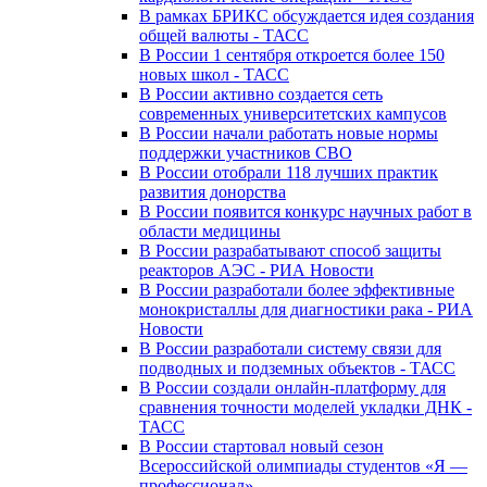
В рамках БРИКС обсуждается идея создания
общей валюты - ТАСС
В России 1 сентября откроется более 150
новых школ - ТАСС
В России активно создается сеть
современных университетских кампусов
В России начали работать новые нормы
поддержки участников СВО
В России отобрали 118 лучших практик
развития донорства
В России появится конкурс научных работ в
области медицины
В России разрабатывают способ защиты
реакторов АЭС - РИА Новости
В России разработали более эффективные
монокристаллы для диагностики рака - РИА
Новости
В России разработали систему связи для
подводных и подземных объектов - ТАСС
В России создали онлайн-платформу для
сравнения точности моделей укладки ДНК -
ТАСС
В России стартовал новый сезон
Всероссийской олимпиады студентов «Я —
профессионал»