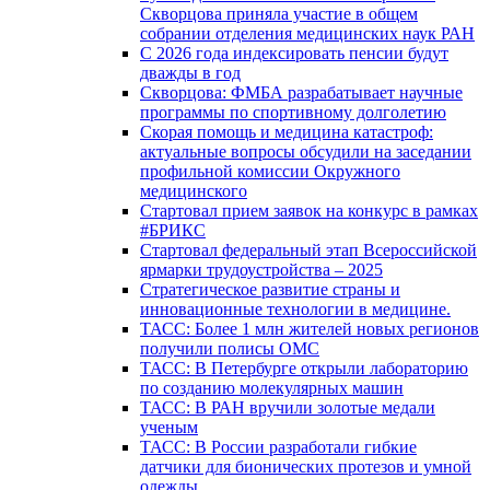
Скворцова приняла участие в общем
собрании отделения медицинских наук РАН
С 2026 года индексировать пенсии будут
дважды в год
Скворцова: ФМБА разрабатывает научные
программы по спортивному долголетию
Скорая помощь и медицина катастроф:
актуальные вопросы обсудили на заседании
профильной комиссии Окружного
медицинского
Стартовал прием заявок на конкурс в рамках
#БРИКС
Стартовал федеральный этап Всероссийской
ярмарки трудоустройства – 2025
Стратегическое развитие страны и
инновационные технологии в медицине.
ТАСС: Более 1 млн жителей новых регионов
получили полисы ОМС
ТАСС: В Петербурге открыли лабораторию
по созданию молекулярных машин
ТАСС: В РАН вручили золотые медали
ученым
ТАСС: В России разработали гибкие
датчики для бионических протезов и умной
одежды