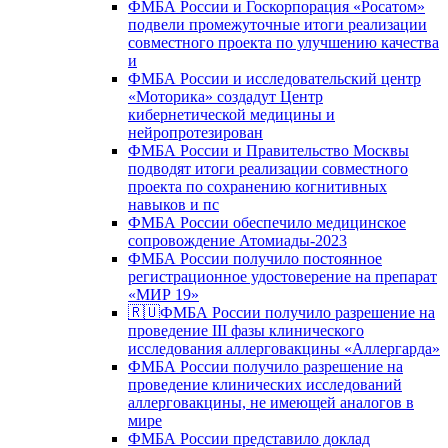
ФМБА России и Госкорпорация «Росатом»
подвели промежуточные итоги реализации
совместного проекта по улучшению качества
и
ФМБА России и исследовательский центр
«Моторика» создадут Центр
кибернетической медицины и
нейропротезирован
ФМБА России и Правительство Москвы
подводят итоги реализации совместного
проекта по сохранению когнитивных
навыков и пс
ФМБА России обеспечило медицинское
сопровождение Атомиады-2023
ФМБА России получило постоянное
регистрационное удостоверение на препарат
«МИР 19»
🇷🇺ФМБА России получило разрешение на
проведение III фазы клинического
исследования аллерговакцины «Аллергарда»
ФМБА России получило разрешение на
проведение клинических исследований
аллерговакцины, не имеющей аналогов в
мире
ФМБА России представило доклад