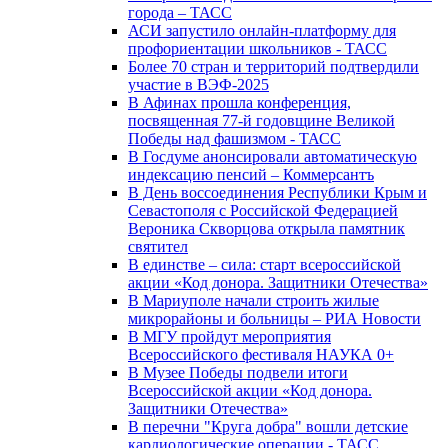
города – ТАСС
АСИ запустило онлайн-платформу для
профориентации школьников - ТАСС
Более 70 стран и территорий подтвердили
участие в ВЭФ-2025
В Афинах прошла конференция,
посвященная 77-й годовщине Великой
Победы над фашизмом - ТАСС
В Госдуме анонсировали автоматическую
индексацию пенсий – Коммерсантъ
В День воссоединения Республики Крым и
Севастополя с Российской Федерацией
Вероника Скворцова открыла памятник
святител
В единстве – сила: старт всероссийской
акции «Код донора. Защитники Отечества»
В Мариуполе начали строить жилые
микрорайоны и больницы – РИА Новости
В МГУ пройдут мероприятия
Всероссийского фестиваля НАУКА 0+
В Музее Победы подвели итоги
Всероссийской акции «Код донора.
Защитники Отечества»
В перечни "Круга добра" вошли детские
кардиологические операции - ТАСС