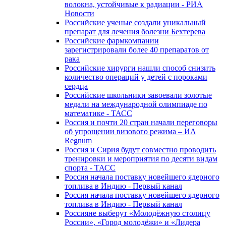
волокна, устойчивые к радиации - РИА
Новости
Российские ученые создали уникальный
препарат для лечения болезни Бехтерева
Российские фармкомпании
зарегистрировали более 40 препаратов от
рака
Российские хирурги нашли способ снизить
количество операций у детей с пороками
сердца
Российские школьники завоевали золотые
медали на международной олимпиаде по
математике - ТАСС
Россия и почти 20 стран начали переговоры
об упрощении визового режима – ИА
Regnum
Россия и Сирия будут совместно проводить
тренировки и мероприятия по десяти видам
спорта - ТАСС
Россия начала поставку новейшего ядерного
топлива в Индию - Первый канал
Россия начала поставку новейшего ядерного
топлива в Индию - Первый канал
Россияне выберут «Молодёжную столицу
России», «Город молодёжи» и «Лидера