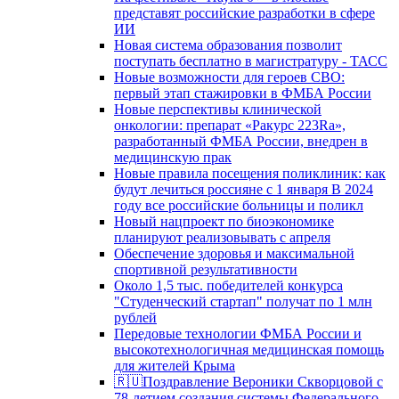
представят российские разработки в сфере
ИИ
Новая система образования позволит
поступать бесплатно в магистратуру - ТАСС
Новые возможности для героев СВО:
первый этап стажировки в ФМБА России
Новые перспективы клинической
онкологии: препарат «Ракурс 223Ra»,
разработанный ФМБА России, внедрен в
медицинскую прак
Новые правила посещения поликлиник: как
будут лечиться россияне с 1 января В 2024
году все российские больницы и поликл
Новый нацпроект по биоэкономике
планируют реализовывать с апреля
Обеспечение здоровья и максимальной
спортивной результативности
Около 1,5 тыс. победителей конкурса
"Студенческий стартап" получат по 1 млн
рублей
Передовые технологии ФМБА России и
высокотехнологичная медицинская помощь
для жителей Крыма
🇷🇺Поздравление Вероники Скворцовой с
78-летием создания системы Федерального