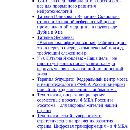
ТАСС:Эксперт заявила, что в России есть
все для прорывного развития
нейротехнологий
Татьяна Голикова и Вероника Скворцова
открыли Головной референсный центр
промышленной медицины в наукограде
Дубна и 9 це
Татьяна Яковлева:
«Высококвалифицированная реабилитация -
это в первую очередь комплексный подход,
требующий слаженной р
🇷🇺Татьяна Яковлева: «Наша цель – не
просто устранить последствия травм, а
вернуть человека к активной полноценной
жизн
Терапия будущего: Федеральный центр мозга
и нейротехнологий ФМБА России внедряет
новый подход к лечению глиобластомы
Технологии, опережающие время:
совместные проекты ФМБА России и
Росатома – для здоровья жителей нашей
страны
Технологический суверенитет и
стратегические направления развития
страны. Цифровая трансформация – в ФМБА