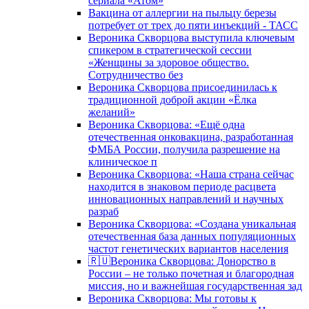
сериала «Атом»
Вакцина от аллергии на пыльцу березы
потребует от трех до пяти инъекций - ТАСС
Вероника Скворцова выступила ключевым
спикером в стратегической сессии
«Женщины за здоровое общество.
Сотрудничество без
Вероника Скворцова присоединилась к
традиционной доброй акции «Ёлка
желаний»
Вероника Скворцова: «Ещё одна
отечественная онковакцина, разработанная
ФМБА России, получила разрешение на
клиническое п
Вероника Скворцова: «Наша страна сейчас
находится в знаковом периоде расцвета
инновационных направлений и научных
разраб
Вероника Скворцова: «Создана уникальная
отечественная база данных популяционных
частот генетических вариантов населения
🇷🇺Вероника Скворцова: Донорство в
России – не только почетная и благородная
миссия, но и важнейшая государственная зад
Вероника Скворцова: Мы готовы к