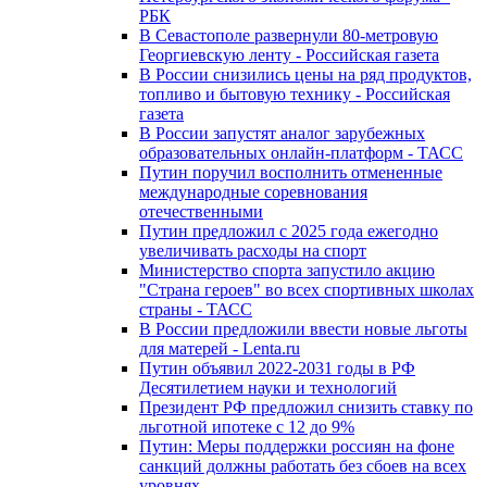
РБК
В Севастополе развернули 80-метровую
Георгиевскую ленту - Российская газета
В России снизились цены на ряд продуктов,
топливо и бытовую технику - Российская
газета
В России запустят аналог зарубежных
образовательных онлайн-платформ - ТАСС
Путин поручил восполнить отмененные
международные соревнования
отечественными
Путин предложил с 2025 года ежегодно
увеличивать расходы на спорт
Министерство спорта запустило акцию
"Страна героев" во всех спортивных школах
страны - ТАСС
В России предложили ввести новые льготы
для матерей - Lenta.ru
Путин объявил 2022-2031 годы в РФ
Десятилетием науки и технологий
Президент РФ предложил снизить ставку по
льготной ипотеке с 12 до 9%
Путин: Меры поддержки россиян на фоне
санкций должны работать без сбоев на всех
уровнях