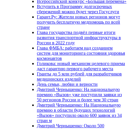
Всероссийский конкурс «Большая перемена»
Вступить в Программу долгосрочных
сбережений можно будет через Госуслуги
Гарант.Ру: Жители новых регионов могут
получить бесплатную медпомощь по всей
стране
Глава государства подвёл первые итоги
развития транспортной инфраструктуры в
России в 2022 году
Глава ФМБА: работаем над созданием
систем для мониторинга состояния здоровья
космонавтов
Голикова: новый механизм целевого приема
даст гарантию первого рабочего места
Гранты до 5 млн рублей для разработчиков
медицинских изделий
День семьи, любви и верности
Дмитрий Чернышенко: На национальную
премию «Вызов» уже поступили заявки из
50 регионов России и более чем 30 стран
Дмитрий Чернышенко: На Национальную
премию в области будущих технологий
«Вызов» поступило около 600 заявок из 34
стран м
Дмитрий Чернышенко: Около 500