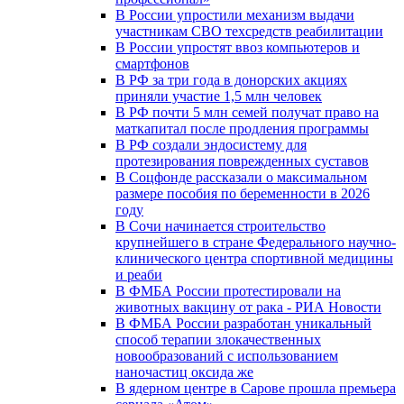
В России упростили механизм выдачи
участникам СВО техсредств реабилитации
В России упростят ввоз компьютеров и
смартфонов
В РФ за три года в донорских акциях
приняли участие 1,5 млн человек
В РФ почти 5 млн семей получат право на
маткапитал после продления программы
В РФ создали эндосистему для
протезирования поврежденных суставов
В Соцфонде рассказали о максимальном
размере пособия по беременности в 2026
году
В Сочи начинается строительство
крупнейшего в стране Федерального научно-
клинического центра спортивной медицины
и реаби
В ФМБА России протестировали на
животных вакцину от рака - РИА Новости
В ФМБА России разработан уникальный
способ терапии злокачественных
новообразований с использованием
наночастиц оксида же
В ядерном центре в Сарове прошла премьера