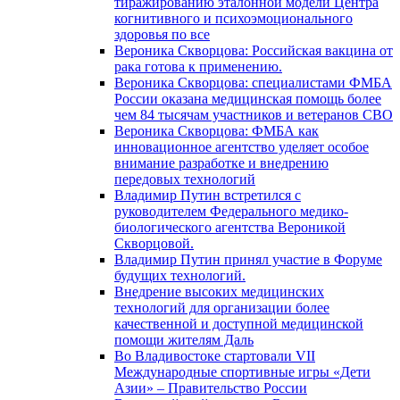
тиражированию эталонной модели Центра
когнитивного и психоэмоционального
здоровья по все
Вероника Скворцова: Российская вакцина от
рака готова к применению.
Вероника Скворцова: специалистами ФМБА
России оказана медицинская помощь более
чем 84 тысячам участников и ветеранов СВО
Вероника Скворцова: ФМБА как
инновационное агентство уделяет особое
внимание разработке и внедрению
передовых технологий
Владимир Путин встретился с
руководителем Федерального медико-
биологического агентства Вероникой
Скворцовой.
Владимир Путин принял участие в Форуме
будущих технологий.
Внедрение высоких медицинских
технологий для организации более
качественной и доступной медицинской
помощи жителям Даль
Во Владивостоке стартовали VII
Международные спортивные игры «Дети
Азии» – Правительство России