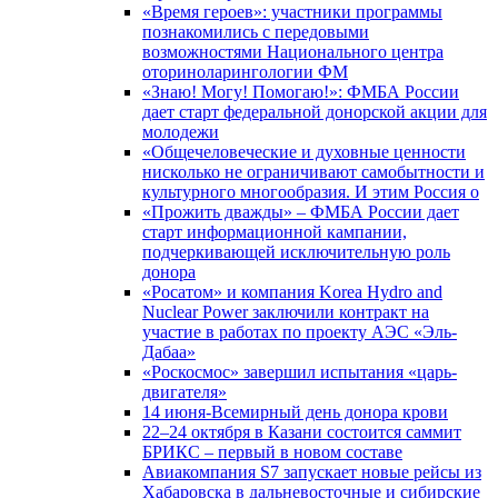
«Время героев»: участники программы
познакомились с передовыми
возможностями Национального центра
оториноларингологии ФМ
«Знаю! Могу! Помогаю!»: ФМБА России
дает старт федеральной донорской акции для
молодежи
«Общечеловеческие и духовные ценности
нисколько не ограничивают самобытности и
культурного многообразия. И этим Россия о
«Прожить дважды» – ФМБА России дает
старт информационной кампании,
подчеркивающей исключительную роль
донора
«Росатом» и компания Korea Hydro and
Nuclear Power заключили контракт на
участие в работах по проекту АЭС «Эль-
Дабаа»
«Роскосмос» завершил испытания «царь-
двигателя»
14 июня-Всемирный день донора крови
22–24 октября в Казани состоится саммит
БРИКС – первый в новом составе
Авиакомпания S7 запускает новые рейсы из
Хабаровска в дальневосточные и сибирские