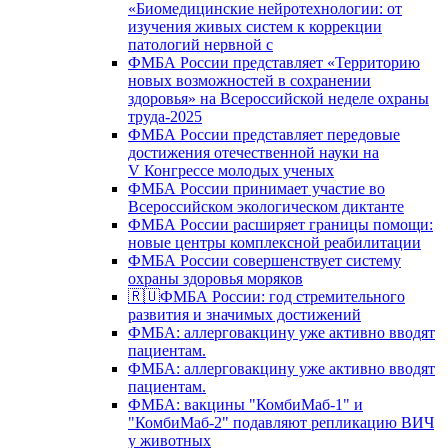
«Биомедицинские нейротехнологии: от
изучения живых систем к коррекции
патологий нервной с
ФМБА России представляет «Территорию
новых возможностей в сохранении
здоровья» на Всероссийской неделе охраны
труда-2025
ФМБА России представляет передовые
достижения отечественной науки на
V Конгрессе молодых ученых
ФМБА России принимает участие во
Всероссийском экологическом диктанте
ФМБА России расширяет границы помощи:
новые центры комплексной реабилитации
ФМБА России совершенствует систему
охраны здоровья моряков
🇷🇺ФМБА России: год стремительного
развития и значимых достижений
ФМБА: аллерговакцину уже активно вводят
пациентам.
ФМБА: аллерговакцину уже активно вводят
пациентам.
ФМБА: вакцины "КомбиМаб-1" и
"КомбиМаб-2" подавляют репликацию ВИЧ
у животных