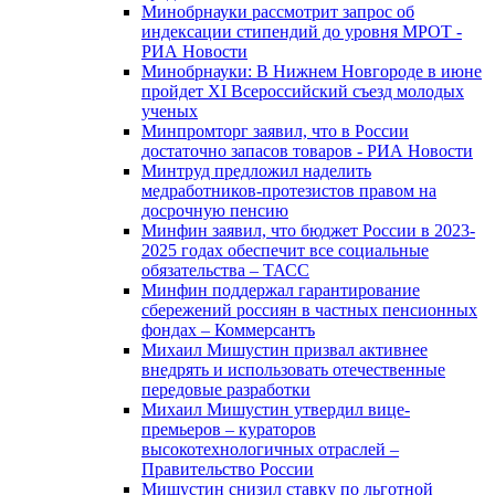
Минобрнауки рассмотрит запрос об
индексации стипендий до уровня МРОТ -
РИА Новости
Минобрнауки: В Нижнем Новгороде в июне
пройдет XI Всероссийский съезд молодых
ученых
Минпромторг заявил, что в России
достаточно запасов товаров - РИА Новости
Минтруд предложил наделить
медработников-протезистов правом на
досрочную пенсию
Минфин заявил, что бюджет России в 2023-
2025 годах обеспечит все социальные
обязательства – ТАСС
Минфин поддержал гарантирование
сбережений россиян в частных пенсионных
фондах – Коммерсантъ
Михаил Мишустин призвал активнее
внедрять и использовать отечественные
передовые разработки
Михаил Мишустин утвердил вице-
премьеров – кураторов
высокотехнологичных отраслей –
Правительство России
Мишустин снизил ставку по льготной