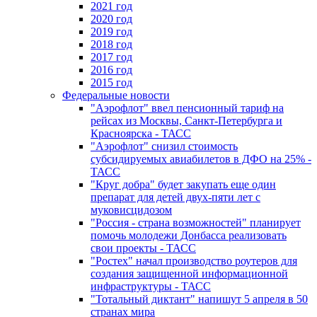
2021 год
2020 год
2019 год
2018 год
2017 год
2016 год
2015 год
Федеральные новости
"Аэрофлот" ввел пенсионный тариф на
рейсах из Москвы, Санкт-Петербурга и
Красноярска - ТАСС
"Аэрофлот" снизил стоимость
субсидируемых авиабилетов в ДФО на 25% -
ТАСС
"Круг добра" будет закупать еще один
препарат для детей двух-пяти лет с
муковисцидозом
"Россия - страна возможностей" планирует
помочь молодежи Донбасса реализовать
свои проекты - ТАСС
"Ростех" начал производство роутеров для
создания защищенной информационной
инфраструктуры - ТАСС
"Тотальный диктант" напишут 5 апреля в 50
странах мира