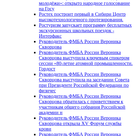
молодёжи»: открыто народное голосование
на Госу
Ростех построит первый в Сибири Центр
высокотехнологичного протезирования.
Ростуризм запускает программу бесплатных
экскурсионных школьных поездок -
Интерфакс
Руководитель ФМБА России Вероника
Скворцова
Руководитель ФМБА России Вероника
Скворцова выступила ключевым спикером
сессии «80-летие атомной промышленности.
Гордост
Руководитель ФМБА России Вероника
Скворцова выступила на заседании Совета
при Президенте Российской Федерации по
физичес
Руководитель ФМБА России Вероника
Скворцова обратилась с приветствием к
участникам общего собрания Российской
академии н
Руководитель ФМБА России Вероника
Скворцова открыла XV Форум службы
крови
Руководитель ФМБА России Вероника