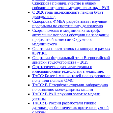
Скворцова приняла участие в общем
собрании отделения медицинских наук РАН
С 2026 года индексировать пенсии будут
дважды в год
Скворцова: ФМБА разрабатывает научные
программы по спортивному долголетию
Скорая помощь и медицина катастроф:
актуальные вопросы обсудили на заседании
профильной комиссии Окружного
медицинского
Стартовал прием заявок на конкурс в рамках
#БРИКС
Стартовал федеральный этап Всероссийской
ярмарки трудоустройства – 2025
Стратегическое развитие страны и
инновационные технологии в медицине.
ТАСС: Более 1 млн жителей новых регионов
получили полисы ОМС
ТАСС: В Петербурге открыли лабораторию
по созданию молекулярных машин
ТАСС: В РАН вручили золотые медали
ученым
ТАСС: В России разработали гибкие
датчики для бионических протезов и умной
одежды