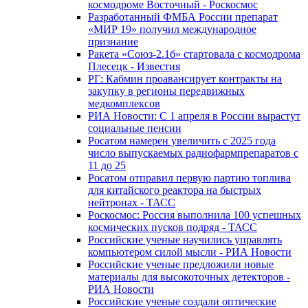
космодроме Восточный - Роскосмос
Разработанный ФМБА России препарат
«МИР 19» получил международное
признание
Ракета «Союз-2.1б» стартовала с космодрома
Плесецк - Известия
РГ: Кабмин проавансирует контракты на
закупку в регионы передвижных
медкомплексов
РИА Новости: С 1 апреля в России вырастут
социальные пенсии
Росатом намерен увеличить с 2025 года
число выпускаемых радиофармпрепаратов с
11 до 25
Росатом отправил первую партию топлива
для китайского реактора на быстрых
нейтронах - ТАСС
Роскосмос: Россия выполнила 100 успешных
космических пусков подряд - ТАСС
Российские ученые научились управлять
компьютером силой мысли - РИА Новости
Российские ученые предложили новые
материалы для высокоточных детекторов -
РИА Новости
Российские ученые создали оптические