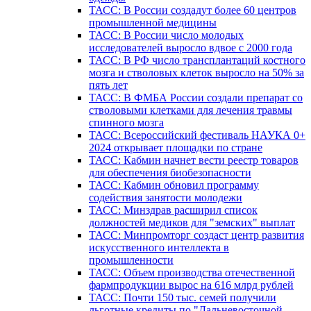
ТАСС: В России создадут более 60 центров
промышленной медицины
ТАСС: В России число молодых
исследователей выросло вдвое с 2000 года
ТАСС: В РФ число трансплантаций костного
мозга и стволовых клеток выросло на 50% за
пять лет
ТАСС: В ФМБА России создали препарат со
стволовыми клетками для лечения травмы
спинного мозга
ТАСС: Всероссийский фестиваль НАУКА 0+
2024 открывает площадки по стране
ТАСС: Кабмин начнет вести реестр товаров
для обеспечения биобезопасности
ТАСС: Кабмин обновил программу
содействия занятости молодежи
ТАСС: Минздрав расширил список
должностей медиков для "земских" выплат
ТАСС: Минпромторг создаст центр развития
искусственного интеллекта в
промышленности
ТАСС: Объем производства отечественной
фармпродукции вырос на 616 млрд рублей
ТАСС: Почти 150 тыс. семей получили
льготные кредиты по "Дальневосточной