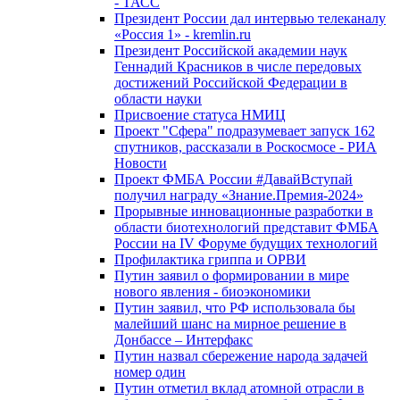
- ТАСС
Президент России дал интервью телеканалу
«Россия 1» - kremlin.ru
Президент Российской академии наук
Геннадий Красников в числе передовых
достижений Российской Федерации в
области науки
Присвоение статуса НМИЦ
Проект "Сфера" подразумевает запуск 162
спутников, рассказали в Роскосмосе - РИА
Новости
Проект ФМБА России #ДавайВступай
получил награду «Знание.Премия-2024»
Прорывные инновационные разработки в
области биотехнологий представит ФМБА
России на IV Форуме будущих технологий
Профилактика гриппа и ОРВИ
Путин заявил о формировании в мире
нового явления - биоэкономики
Путин заявил, что РФ использовала бы
малейший шанс на мирное решение в
Донбассе – Интерфакс
Путин назвал сбережение народа задачей
номер один
Путин отметил вклад атомной отрасли в