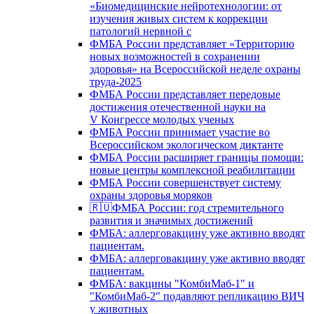
«Биомедицинские нейротехнологии: от
изучения живых систем к коррекции
патологий нервной с
ФМБА России представляет «Территорию
новых возможностей в сохранении
здоровья» на Всероссийской неделе охраны
труда-2025
ФМБА России представляет передовые
достижения отечественной науки на
V Конгрессе молодых ученых
ФМБА России принимает участие во
Всероссийском экологическом диктанте
ФМБА России расширяет границы помощи:
новые центры комплексной реабилитации
ФМБА России совершенствует систему
охраны здоровья моряков
🇷🇺ФМБА России: год стремительного
развития и значимых достижений
ФМБА: аллерговакцину уже активно вводят
пациентам.
ФМБА: аллерговакцину уже активно вводят
пациентам.
ФМБА: вакцины "КомбиМаб-1" и
"КомбиМаб-2" подавляют репликацию ВИЧ
у животных