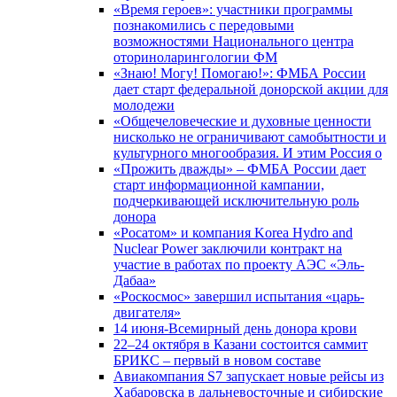
«Время героев»: участники программы
познакомились с передовыми
возможностями Национального центра
оториноларингологии ФМ
«Знаю! Могу! Помогаю!»: ФМБА России
дает старт федеральной донорской акции для
молодежи
«Общечеловеческие и духовные ценности
нисколько не ограничивают самобытности и
культурного многообразия. И этим Россия о
«Прожить дважды» – ФМБА России дает
старт информационной кампании,
подчеркивающей исключительную роль
донора
«Росатом» и компания Korea Hydro and
Nuclear Power заключили контракт на
участие в работах по проекту АЭС «Эль-
Дабаа»
«Роскосмос» завершил испытания «царь-
двигателя»
14 июня-Всемирный день донора крови
22–24 октября в Казани состоится саммит
БРИКС – первый в новом составе
Авиакомпания S7 запускает новые рейсы из
Хабаровска в дальневосточные и сибирские