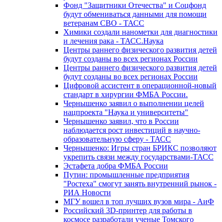
Фонд "Защитники Отечества" и Соцфонд
будут обмениваться данными для помощи
ветеранам СВО - ТАСС
Химики создали нанометки для диагностики
и лечения рака - ТАСС.Наука
Центры раннего физического развития детей
будут созданы во всех регионах России
Центры раннего физического развития детей
будут созданы во всех регионах России
Цифровой ассистент в операционной-новый
стандарт в хирургии ФМБА России.
Чернышенко заявил о выполнении целей
нацпроекта "Наука и университеты"
Чернышенко заявил, что в России
наблюдается рост инвестиций в научно-
образовательную сферу - ТАСС
Чернышенко: Игры стран БРИКС позволяют
укрепить связи между государствами-ТАСС
Эстафета добра ФМБА России
Путин: промышленные предприятия
"Ростеха" смогут занять внутренний рынок -
РИА Новости
МГУ вошел в топ лучших вузов мира - АиФ
Российский 3D-принтер для работы в
космосе разработали ученые Томского