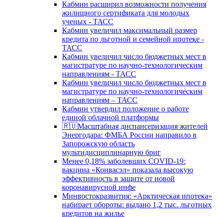
Кабмин расширил возможности получения
жилищного сертификата для молодых
ученых - ТАСС
Кабмин увеличил максимальный размер
кредита по льготной и семейной ипотеке -
ТАСС
Кабмин увеличил число бюджетных мест в
магистратуре по научно-технологическим
направлениям - ТАСС
Кабмин увеличил число бюджетных мест в
магистратуре по научно-технологическим
направлениям – ТАСС
Кабмин утвердил положение о работе
единой облачной платформы
🇷🇺Масштабная диспансеризация жителей
Энергодара: ФМБА России направило в
Запорожскую область
мультидисциплинарную бриг
Менее 0,18% заболевших COVID-19:
вакцина «Конвасэл» показала высокую
эффективность в защите от новой
коронавирусной инфе
Минвостокразвития: «Арктическая ипотека»
набирает обороты: выдано 1,2 тыс. льготных
кредитов на жилье