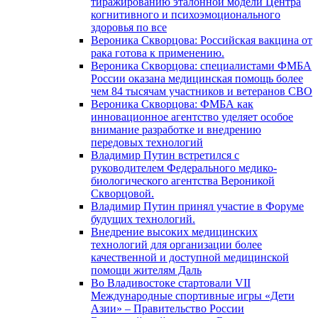
тиражированию эталонной модели Центра
когнитивного и психоэмоционального
здоровья по все
Вероника Скворцова: Российская вакцина от
рака готова к применению.
Вероника Скворцова: специалистами ФМБА
России оказана медицинская помощь более
чем 84 тысячам участников и ветеранов СВО
Вероника Скворцова: ФМБА как
инновационное агентство уделяет особое
внимание разработке и внедрению
передовых технологий
Владимир Путин встретился с
руководителем Федерального медико-
биологического агентства Вероникой
Скворцовой.
Владимир Путин принял участие в Форуме
будущих технологий.
Внедрение высоких медицинских
технологий для организации более
качественной и доступной медицинской
помощи жителям Даль
Во Владивостоке стартовали VII
Международные спортивные игры «Дети
Азии» – Правительство России