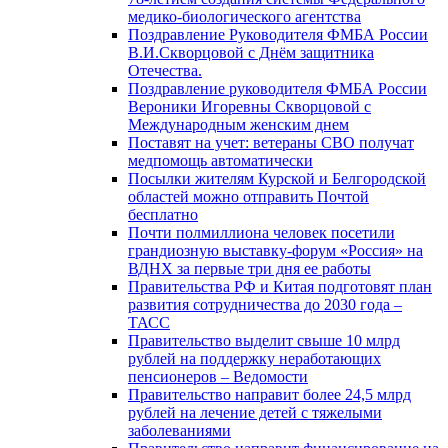
медико-биологического агентства
Поздравление Руководителя ФМБА России
В.И.Скворцовой с Днём защитника
Отечества.
Поздравление руководителя ФМБА России
Вероники Игоревны Скворцовой с
Международным женским днем
Поставят на учет: ветераны СВО получат
медпомощь автоматически
Посылки жителям Курской и Белгородской
областей можно отправить Почтой
бесплатно
Почти полмиллиона человек посетили
грандиозную выставку-форум «Россия» на
ВДНХ за первые три дня ее работы
Правительства РФ и Китая подготовят план
развития сотрудничества до 2030 года –
ТАСС
Правительство выделит свыше 10 млрд
рублей на поддержку неработающих
пенсионеров – Ведомости
Правительство направит более 24,5 млрд
рублей на лечение детей с тяжелыми
заболеваниями