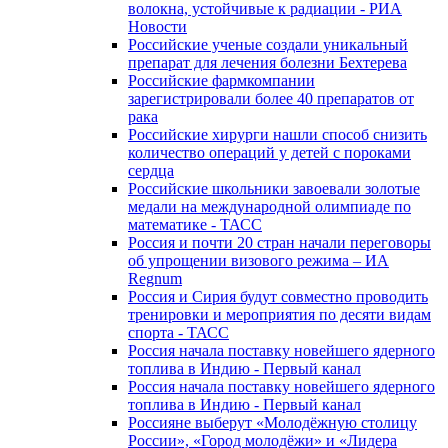
волокна, устойчивые к радиации - РИА
Новости
Российские ученые создали уникальный
препарат для лечения болезни Бехтерева
Российские фармкомпании
зарегистрировали более 40 препаратов от
рака
Российские хирурги нашли способ снизить
количество операций у детей с пороками
сердца
Российские школьники завоевали золотые
медали на международной олимпиаде по
математике - ТАСС
Россия и почти 20 стран начали переговоры
об упрощении визового режима – ИА
Regnum
Россия и Сирия будут совместно проводить
тренировки и мероприятия по десяти видам
спорта - ТАСС
Россия начала поставку новейшего ядерного
топлива в Индию - Первый канал
Россия начала поставку новейшего ядерного
топлива в Индию - Первый канал
Россияне выберут «Молодёжную столицу
России», «Город молодёжи» и «Лидера