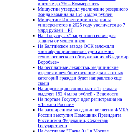
ипотеке до 7% – Коммерсантъ
Мишустин утвердил увеличение резервного
фонда кабмина на 154,5 млрд рублей
Мишустин: Инвестиции в стартапы
университетов к 2025 году увеличатся до 7
млрд рублей – РГ
На "Госуслугах" запустили сервис для
защиты от мошенников
На Балтийском заводе ОСК заложили
многофункциональное судно атомно-
технологического обслуживания «Владимир
Воробьев»
На бесплатные лекарства, медицинские
изделия и лечебное питание для льготных
категорий граждан будет направлено еще
свыш
На индексацию соцвыплат с 1 февраля
выделят 152,4 млрд рублей - Ведомости
На портале Госуслуг идет регистрация на
«Лыжню России»
На расширенном заседании коллегии ФМБА
России выступил Помощник Президента
Российской Федерации, Секретарь
Государственн
На фестивале "Наука 0+" в Москве