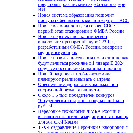
представят российские разработки в сфере
ИИ
Новая система образования позволит
поступать бесплатно в магистратуру - ТАСС
Новые возможности для героев СВО:
первый этап стажировки в ФМБА России
Новые перспективы клинической
онкологии: препарат «Ракурс 223Ra»,
разработанный ФМБА России, внедрен в
медицинскую прак
Новые правила посещения поликлиник: как
будут лечиться россияне с 1 января В 2024
году все российские больницы и поликл
Новый нацпроект по биоэкономике
планируют реализовывать с апреля
Обеспечение здоровья и максимальной
спортивной результативности
Около 1,5 тыс. победителей конкурса
"Студенческий стартап" получат по 1 млн
рублей
Передовые технологии ФМБА России и
высокотехнологичная медицинская помощь
для жителей Крыма
🇷🇺Поздравление Вероники Скворцовой с
78-летием создания системы Федерального