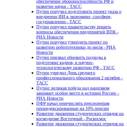
обеспечение обороноспособности РФ и
развитие науки - ТАСС
Путин поручил подготовить проект указа о
внедрении ИИ в экономике, соцсфере,
госуправлении - ТАСС
Путин поручил правительству решить
вопросы обеспечения предприятий ВПК -
РИА Новости
Путин поручил утвердить проект по
развитию робототехники до июля - РИА
Новости
Путин призвал обновить подходы к
подготовке кадров, к научно-
технологическому развитию РФ - ТАСС
Путин учредил День среднего
профессионального образования 2 октября –
ТАСС
Путин: великая победа над нацизмом
занимает особое место в истории России –
РИА Новости
ПФР начал перечислять пенсионерам
проиндексированные на 10% пенсии
Развитие движения студенческих отрядов на
космодроме Восточный - Роскосмос
Развитие движения студенческих отрядов на