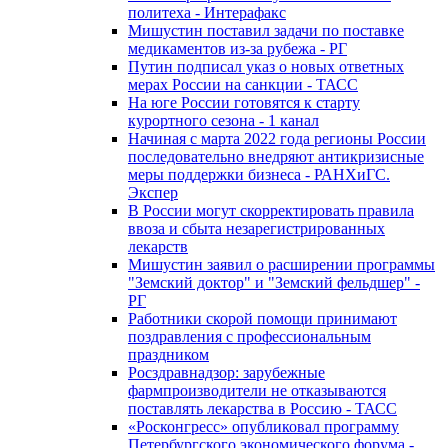
политеха - Интерафакс
Мишустин поставил задачи по поставке
медикаментов из-за рубежа - РГ
Путин подписал указ о новых ответных
мерах России на санкции - ТАСС
На юге России готовятся к старту
курортного сезона - 1 канал
Начиная с марта 2022 года регионы России
последовательно внедряют антикризисные
меры поддержки бизнеса - РАНХиГС.
Экспер
В России могут скорректировать правила
ввоза и сбыта незарегистрированных
лекарств
Мишустин заявил о расширении программы
"Земский доктор" и "Земский фельдшер" -
РГ
Работники скорой помощи принимают
поздравления с профессиональным
праздником
Росздравнадзор: зарубежные
фармпроизводители не отказываются
поставлять лекарства в Россию - ТАСС
«Росконгресс» опубликовал программу
Петербургского экономического форума -