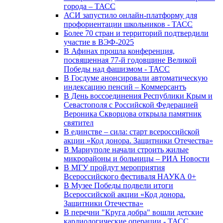
города – ТАСС
АСИ запустило онлайн-платформу для
профориентации школьников - ТАСС
Более 70 стран и территорий подтвердили
участие в ВЭФ-2025
В Афинах прошла конференция,
посвященная 77-й годовщине Великой
Победы над фашизмом - ТАСС
В Госдуме анонсировали автоматическую
индексацию пенсий – Коммерсантъ
В День воссоединения Республики Крым и
Севастополя с Российской Федерацией
Вероника Скворцова открыла памятник
святител
В единстве – сила: старт всероссийской
акции «Код донора. Защитники Отечества»
В Мариуполе начали строить жилые
микрорайоны и больницы – РИА Новости
В МГУ пройдут мероприятия
Всероссийского фестиваля НАУКА 0+
В Музее Победы подвели итоги
Всероссийской акции «Код донора.
Защитники Отечества»
В перечни "Круга добра" вошли детские
кардиологические операции - ТАСС