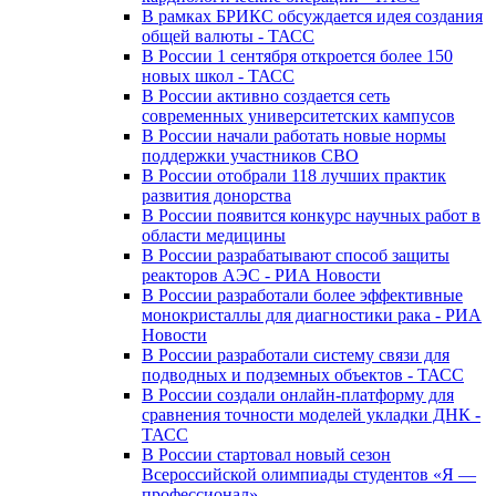
В рамках БРИКС обсуждается идея создания
общей валюты - ТАСС
В России 1 сентября откроется более 150
новых школ - ТАСС
В России активно создается сеть
современных университетских кампусов
В России начали работать новые нормы
поддержки участников СВО
В России отобрали 118 лучших практик
развития донорства
В России появится конкурс научных работ в
области медицины
В России разрабатывают способ защиты
реакторов АЭС - РИА Новости
В России разработали более эффективные
монокристаллы для диагностики рака - РИА
Новости
В России разработали систему связи для
подводных и подземных объектов - ТАСС
В России создали онлайн-платформу для
сравнения точности моделей укладки ДНК -
ТАСС
В России стартовал новый сезон
Всероссийской олимпиады студентов «Я —
профессионал»