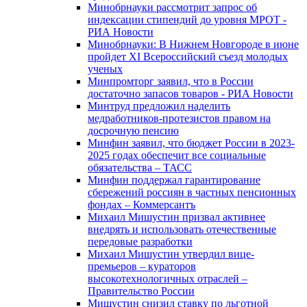
Минобрнауки рассмотрит запрос об
индексации стипендий до уровня МРОТ -
РИА Новости
Минобрнауки: В Нижнем Новгороде в июне
пройдет XI Всероссийский съезд молодых
ученых
Минпромторг заявил, что в России
достаточно запасов товаров - РИА Новости
Минтруд предложил наделить
медработников-протезистов правом на
досрочную пенсию
Минфин заявил, что бюджет России в 2023-
2025 годах обеспечит все социальные
обязательства – ТАСС
Минфин поддержал гарантирование
сбережений россиян в частных пенсионных
фондах – Коммерсантъ
Михаил Мишустин призвал активнее
внедрять и использовать отечественные
передовые разработки
Михаил Мишустин утвердил вице-
премьеров – кураторов
высокотехнологичных отраслей –
Правительство России
Мишустин снизил ставку по льготной