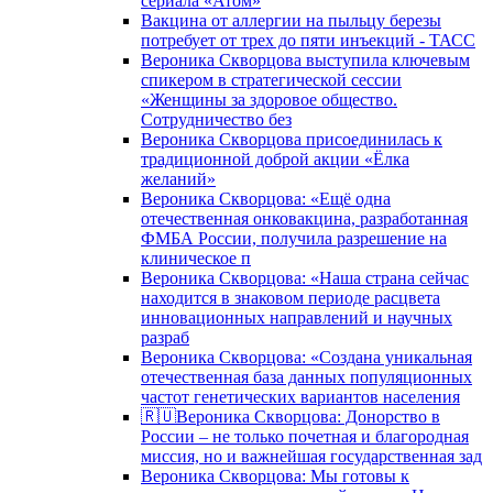
сериала «Атом»
Вакцина от аллергии на пыльцу березы
потребует от трех до пяти инъекций - ТАСС
Вероника Скворцова выступила ключевым
спикером в стратегической сессии
«Женщины за здоровое общество.
Сотрудничество без
Вероника Скворцова присоединилась к
традиционной доброй акции «Ёлка
желаний»
Вероника Скворцова: «Ещё одна
отечественная онковакцина, разработанная
ФМБА России, получила разрешение на
клиническое п
Вероника Скворцова: «Наша страна сейчас
находится в знаковом периоде расцвета
инновационных направлений и научных
разраб
Вероника Скворцова: «Создана уникальная
отечественная база данных популяционных
частот генетических вариантов населения
🇷🇺Вероника Скворцова: Донорство в
России – не только почетная и благородная
миссия, но и важнейшая государственная зад
Вероника Скворцова: Мы готовы к