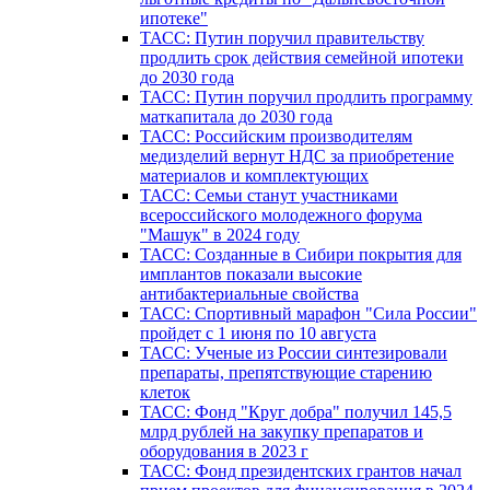
ипотеке"
ТАСС: Путин поручил правительству
продлить срок действия семейной ипотеки
до 2030 года
ТАСС: Путин поручил продлить программу
маткапитала до 2030 года
ТАСС: Российским производителям
медизделий вернут НДС за приобретение
материалов и комплектующих
ТАСС: Семьи станут участниками
всероссийского молодежного форума
"Машук" в 2024 году
ТАСС: Созданные в Сибири покрытия для
имплантов показали высокие
антибактериальные свойства
ТАСС: Спортивный марафон "Сила России"
пройдет с 1 июня по 10 августа
ТАСС: Ученые из России синтезировали
препараты, препятствующие старению
клеток
ТАСС: Фонд "Круг добра" получил 145,5
млрд рублей на закупку препаратов и
оборудования в 2023 г
ТАСС: Фонд президентских грантов начал