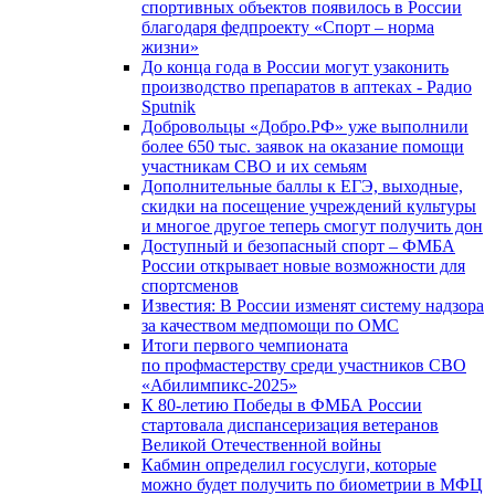
спортивных объектов появилось в России
благодаря федпроекту «Спорт – норма
жизни»
До конца года в России могут узаконить
производство препаратов в аптеках - Радио
Sputnik
Добровольцы «Добро.РФ» уже выполнили
более 650 тыс. заявок на оказание помощи
участникам СВО и их семьям
Дополнительные баллы к ЕГЭ, выходные,
скидки на посещение учреждений культуры
и многое другое теперь смогут получить дон
Доступный и безопасный спорт – ФМБА
России открывает новые возможности для
спортсменов
Известия: В России изменят систему надзора
за качеством медпомощи по ОМС
Итоги первого чемпионата
по профмастерству среди участников СВО
«Абилимпикс-2025»
К 80-летию Победы в ФМБА России
стартовала диспансеризация ветеранов
Великой Отечественной войны
Кабмин определил госуслуги, которые
можно будет получить по биометрии в МФЦ