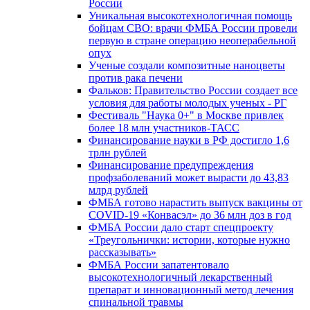
России
Уникальная высокотехнологичная помощь
бойцам СВО: врачи ФМБА России провели
первую в стране операцию неоперабельной
опух
Ученые создали композитные наноцветы
против рака печени
Фальков: Правительство России создает все
условия для работы молодых ученых - РГ
Фестиваль "Наука 0+" в Москве привлек
более 18 млн участников-ТАСС
Финансирование науки в РФ достигло 1,6
трлн рублей
Финансирование предупреждения
профзаболеваний может вырасти до 43,83
млрд рублей
ФМБА готово нарастить выпуск вакцины от
COVID-19 «Конвасэл» до 36 млн доз в год
ФМБА России дало старт спецпроекту
«Треугольнички: истории, которые нужно
рассказывать»
ФМБА России запатентовало
высокотехнологичный лекарственный
препарат и инновационный метод лечения
спинальной травмы