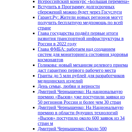
Всероссийский конкурс «Большая перемена»
Вступить в Программу долгосрочных
сбережений можно будет через Госуслуги
Гарант.Ру: Жители новых регионов могут
получить бесплатную медпомощь по всей
стране
Глава государства подвёл первые итоги
развития транспортной инфраструктуры в
России в 2022 году
Глава ФМБА: работаем над созданием
систем для мониторинга состояния здоровья
космонавтов
Голикова: новый механизм целевого приема
даст гарантию первого рабочего места
Гранты до 5 млн рублей для разработчиков
медицинских изделий
День семьи, любви и верности
Дмитрий Чернышенко: На национальную
премию «Вызов» уже поступили заявки из
50 регионов России и более чем 30 стран
Дмитрий Чернышенко: На Национальную
премию в области будущих технологий
«Вызов» поступило около 600 заявок из 34
стран м
Дмитрий Чернышенко: Около 500