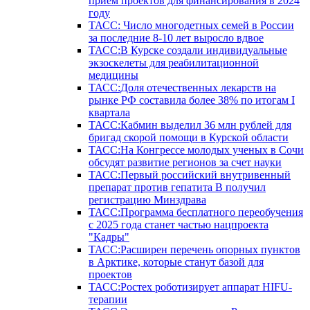
прием проектов для финансирования в 2024
году
ТАСС: Число многодетных семей в России
за последние 8-10 лет выросло вдвое
ТАСС:В Курске создали индивидуальные
экзоскелеты для реабилитационной
медицины
ТАСС:Доля отечественных лекарств на
рынке РФ составила более 38% по итогам I
квартала
ТАСС:Кабмин выделил 36 млн рублей для
бригад скорой помощи в Курской области
ТАСС:На Конгрессе молодых ученых в Сочи
обсудят развитие регионов за счет науки
ТАСС:Первый российский внутривенный
препарат против гепатита В получил
регистрацию Минздрава
ТАСС:Программа бесплатного переобучения
с 2025 года станет частью нацпроекта
"Кадры"
ТАСС:Расширен перечень опорных пунктов
в Арктике, которые станут базой для
проектов
ТАСС:Ростех роботизирует аппарат HIFU-
терапии