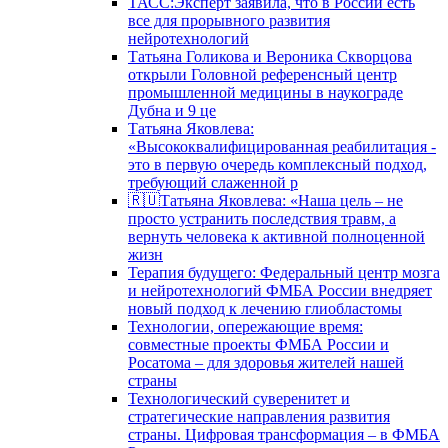
ТАСС:Эксперт заявила, что в России есть
все для прорывного развития
нейротехнологий
Татьяна Голикова и Вероника Скворцова
открыли Головной референсный центр
промышленной медицины в наукограде
Дубна и 9 це
Татьяна Яковлева:
«Высококвалифицированная реабилитация -
это в первую очередь комплексный подход,
требующий слаженной р
🇷🇺Татьяна Яковлева: «Наша цель – не
просто устранить последствия травм, а
вернуть человека к активной полноценной
жизн
Терапия будущего: Федеральный центр мозга
и нейротехнологий ФМБА России внедряет
новый подход к лечению глиобластомы
Технологии, опережающие время:
совместные проекты ФМБА России и
Росатома – для здоровья жителей нашей
страны
Технологический суверенитет и
стратегические направления развития
страны. Цифровая трансформация – в ФМБА