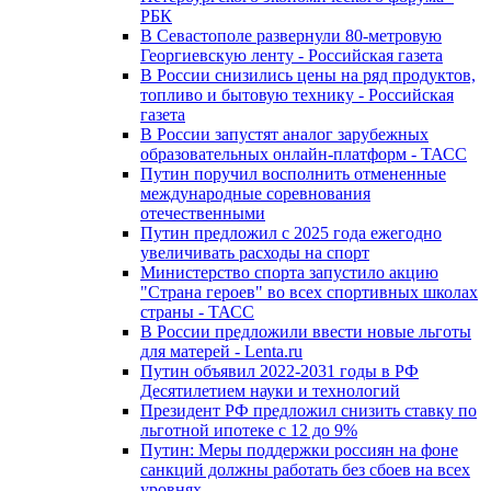
РБК
В Севастополе развернули 80-метровую
Георгиевскую ленту - Российская газета
В России снизились цены на ряд продуктов,
топливо и бытовую технику - Российская
газета
В России запустят аналог зарубежных
образовательных онлайн-платформ - ТАСС
Путин поручил восполнить отмененные
международные соревнования
отечественными
Путин предложил с 2025 года ежегодно
увеличивать расходы на спорт
Министерство спорта запустило акцию
"Страна героев" во всех спортивных школах
страны - ТАСС
В России предложили ввести новые льготы
для матерей - Lenta.ru
Путин объявил 2022-2031 годы в РФ
Десятилетием науки и технологий
Президент РФ предложил снизить ставку по
льготной ипотеке с 12 до 9%
Путин: Меры поддержки россиян на фоне
санкций должны работать без сбоев на всех
уровнях