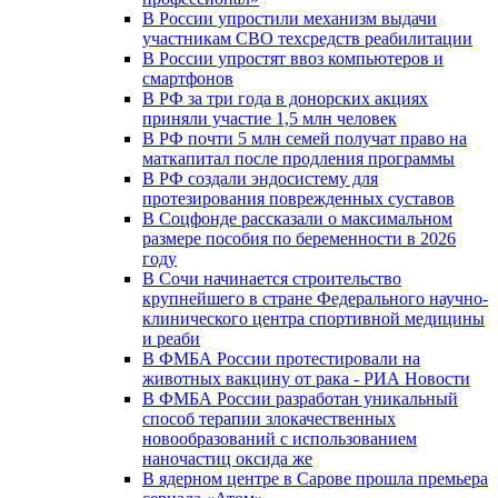
В России упростили механизм выдачи
участникам СВО техсредств реабилитации
В России упростят ввоз компьютеров и
смартфонов
В РФ за три года в донорских акциях
приняли участие 1,5 млн человек
В РФ почти 5 млн семей получат право на
маткапитал после продления программы
В РФ создали эндосистему для
протезирования поврежденных суставов
В Соцфонде рассказали о максимальном
размере пособия по беременности в 2026
году
В Сочи начинается строительство
крупнейшего в стране Федерального научно-
клинического центра спортивной медицины
и реаби
В ФМБА России протестировали на
животных вакцину от рака - РИА Новости
В ФМБА России разработан уникальный
способ терапии злокачественных
новообразований с использованием
наночастиц оксида же
В ядерном центре в Сарове прошла премьера