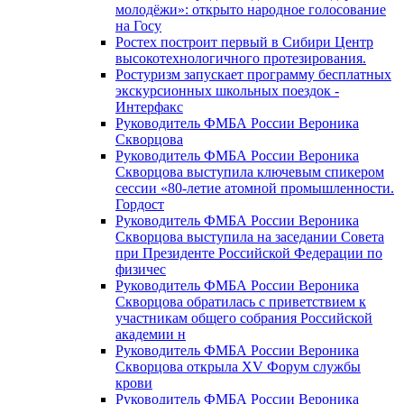
молодёжи»: открыто народное голосование
на Госу
Ростех построит первый в Сибири Центр
высокотехнологичного протезирования.
Ростуризм запускает программу бесплатных
экскурсионных школьных поездок -
Интерфакс
Руководитель ФМБА России Вероника
Скворцова
Руководитель ФМБА России Вероника
Скворцова выступила ключевым спикером
сессии «80-летие атомной промышленности.
Гордост
Руководитель ФМБА России Вероника
Скворцова выступила на заседании Совета
при Президенте Российской Федерации по
физичес
Руководитель ФМБА России Вероника
Скворцова обратилась с приветствием к
участникам общего собрания Российской
академии н
Руководитель ФМБА России Вероника
Скворцова открыла XV Форум службы
крови
Руководитель ФМБА России Вероника