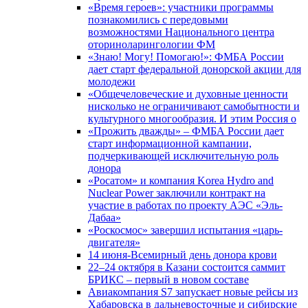
«Время героев»: участники программы
познакомились с передовыми
возможностями Национального центра
оториноларингологии ФМ
«Знаю! Могу! Помогаю!»: ФМБА России
дает старт федеральной донорской акции для
молодежи
«Общечеловеческие и духовные ценности
нисколько не ограничивают самобытности и
культурного многообразия. И этим Россия о
«Прожить дважды» – ФМБА России дает
старт информационной кампании,
подчеркивающей исключительную роль
донора
«Росатом» и компания Korea Hydro and
Nuclear Power заключили контракт на
участие в работах по проекту АЭС «Эль-
Дабаа»
«Роскосмос» завершил испытания «царь-
двигателя»
14 июня-Всемирный день донора крови
22–24 октября в Казани состоится саммит
БРИКС – первый в новом составе
Авиакомпания S7 запускает новые рейсы из
Хабаровска в дальневосточные и сибирские