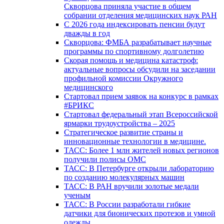
Скворцова приняла участие в общем
собрании отделения медицинских наук РАН
С 2026 года индексировать пенсии будут
дважды в год
Скворцова: ФМБА разрабатывает научные
программы по спортивному долголетию
Скорая помощь и медицина катастроф:
актуальные вопросы обсудили на заседании
профильной комиссии Окружного
медицинского
Стартовал прием заявок на конкурс в рамках
#БРИКС
Стартовал федеральный этап Всероссийской
ярмарки трудоустройства – 2025
Стратегическое развитие страны и
инновационные технологии в медицине.
ТАСС: Более 1 млн жителей новых регионов
получили полисы ОМС
ТАСС: В Петербурге открыли лабораторию
по созданию молекулярных машин
ТАСС: В РАН вручили золотые медали
ученым
ТАСС: В России разработали гибкие
датчики для бионических протезов и умной
одежды