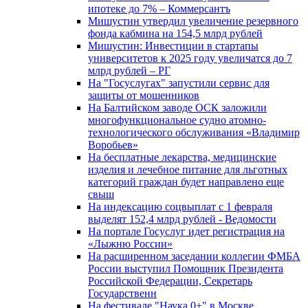
ипотеке до 7% – Коммерсантъ
Мишустин утвердил увеличение резервного
фонда кабмина на 154,5 млрд рублей
Мишустин: Инвестиции в стартапы
университетов к 2025 году увеличатся до 7
млрд рублей – РГ
На "Госуслугах" запустили сервис для
защиты от мошенников
На Балтийском заводе ОСК заложили
многофункциональное судно атомно-
технологического обслуживания «Владимир
Воробьев»
На бесплатные лекарства, медицинские
изделия и лечебное питание для льготных
категорий граждан будет направлено еще
свыш
На индексацию соцвыплат с 1 февраля
выделят 152,4 млрд рублей - Ведомости
На портале Госуслуг идет регистрация на
«Лыжню России»
На расширенном заседании коллегии ФМБА
России выступил Помощник Президента
Российской Федерации, Секретарь
Государственн
На фестивале "Наука 0+" в Москве