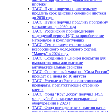
ипотеке"
ТАСС: Путин поручил правительству
продлить срок действия семейной ипотеки
до 2030 года
ТАСС: Путин поручил продлить программу
маткапитала до 2030 года
ТАСС: Российским производителям
медизделий вернут НДС за приобретение
материалов и комплектующих
ТАСС: Семьи станут участниками
всероссийского молодежного форума
"Машук" в 2024 году
ТАСС: Созданные в Сибири покрытия для
имплантов показали высокие
антибактериальные свойства
ТАСС: Спортивный марафон "Сила России"
пройдет с 1 июня по 10 августа
ТАСС: Ученые из России синтезировали
препараты, препятствующие старению
клеток
ТАСС: Фонд "Круг добра" получил 145,5
млрд рублей на закупку препаратов и
оборудования в 2023 г
ТАСС: Фонд президентских грантов начал