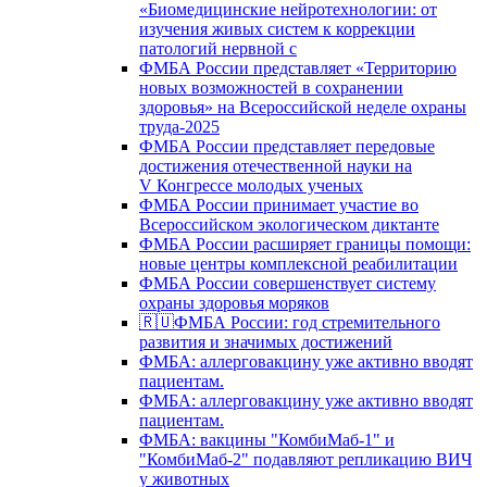
«Биомедицинские нейротехнологии: от
изучения живых систем к коррекции
патологий нервной с
ФМБА России представляет «Территорию
новых возможностей в сохранении
здоровья» на Всероссийской неделе охраны
труда-2025
ФМБА России представляет передовые
достижения отечественной науки на
V Конгрессе молодых ученых
ФМБА России принимает участие во
Всероссийском экологическом диктанте
ФМБА России расширяет границы помощи:
новые центры комплексной реабилитации
ФМБА России совершенствует систему
охраны здоровья моряков
🇷🇺ФМБА России: год стремительного
развития и значимых достижений
ФМБА: аллерговакцину уже активно вводят
пациентам.
ФМБА: аллерговакцину уже активно вводят
пациентам.
ФМБА: вакцины "КомбиМаб-1" и
"КомбиМаб-2" подавляют репликацию ВИЧ
у животных