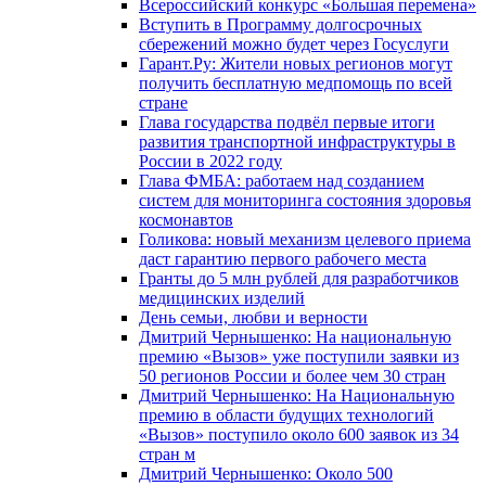
Всероссийский конкурс «Большая перемена»
Вступить в Программу долгосрочных
сбережений можно будет через Госуслуги
Гарант.Ру: Жители новых регионов могут
получить бесплатную медпомощь по всей
стране
Глава государства подвёл первые итоги
развития транспортной инфраструктуры в
России в 2022 году
Глава ФМБА: работаем над созданием
систем для мониторинга состояния здоровья
космонавтов
Голикова: новый механизм целевого приема
даст гарантию первого рабочего места
Гранты до 5 млн рублей для разработчиков
медицинских изделий
День семьи, любви и верности
Дмитрий Чернышенко: На национальную
премию «Вызов» уже поступили заявки из
50 регионов России и более чем 30 стран
Дмитрий Чернышенко: На Национальную
премию в области будущих технологий
«Вызов» поступило около 600 заявок из 34
стран м
Дмитрий Чернышенко: Около 500