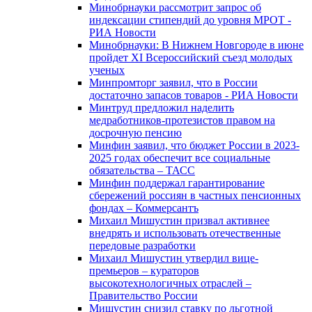
Минобрнауки рассмотрит запрос об
индексации стипендий до уровня МРОТ -
РИА Новости
Минобрнауки: В Нижнем Новгороде в июне
пройдет XI Всероссийский съезд молодых
ученых
Минпромторг заявил, что в России
достаточно запасов товаров - РИА Новости
Минтруд предложил наделить
медработников-протезистов правом на
досрочную пенсию
Минфин заявил, что бюджет России в 2023-
2025 годах обеспечит все социальные
обязательства – ТАСС
Минфин поддержал гарантирование
сбережений россиян в частных пенсионных
фондах – Коммерсантъ
Михаил Мишустин призвал активнее
внедрять и использовать отечественные
передовые разработки
Михаил Мишустин утвердил вице-
премьеров – кураторов
высокотехнологичных отраслей –
Правительство России
Мишустин снизил ставку по льготной