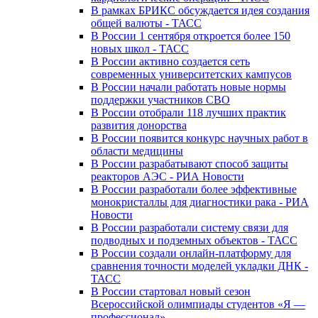
В рамках БРИКС обсуждается идея создания
общей валюты - ТАСС
В России 1 сентября откроется более 150
новых школ - ТАСС
В России активно создается сеть
современных университетских кампусов
В России начали работать новые нормы
поддержки участников СВО
В России отобрали 118 лучших практик
развития донорства
В России появится конкурс научных работ в
области медицины
В России разрабатывают способ защиты
реакторов АЭС - РИА Новости
В России разработали более эффективные
монокристаллы для диагностики рака - РИА
Новости
В России разработали систему связи для
подводных и подземных объектов - ТАСС
В России создали онлайн-платформу для
сравнения точности моделей укладки ДНК -
ТАСС
В России стартовал новый сезон
Всероссийской олимпиады студентов «Я —
профессионал»