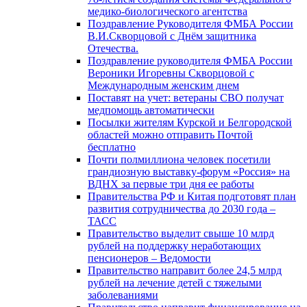
медико-биологического агентства
Поздравление Руководителя ФМБА России
В.И.Скворцовой с Днём защитника
Отечества.
Поздравление руководителя ФМБА России
Вероники Игоревны Скворцовой с
Международным женским днем
Поставят на учет: ветераны СВО получат
медпомощь автоматически
Посылки жителям Курской и Белгородской
областей можно отправить Почтой
бесплатно
Почти полмиллиона человек посетили
грандиозную выставку-форум «Россия» на
ВДНХ за первые три дня ее работы
Правительства РФ и Китая подготовят план
развития сотрудничества до 2030 года –
ТАСС
Правительство выделит свыше 10 млрд
рублей на поддержку неработающих
пенсионеров – Ведомости
Правительство направит более 24,5 млрд
рублей на лечение детей с тяжелыми
заболеваниями