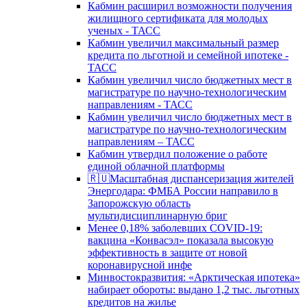
Кабмин расширил возможности получения
жилищного сертификата для молодых
ученых - ТАСС
Кабмин увеличил максимальный размер
кредита по льготной и семейной ипотеке -
ТАСС
Кабмин увеличил число бюджетных мест в
магистратуре по научно-технологическим
направлениям - ТАСС
Кабмин увеличил число бюджетных мест в
магистратуре по научно-технологическим
направлениям – ТАСС
Кабмин утвердил положение о работе
единой облачной платформы
🇷🇺Масштабная диспансеризация жителей
Энергодара: ФМБА России направило в
Запорожскую область
мультидисциплинарную бриг
Менее 0,18% заболевших COVID-19:
вакцина «Конвасэл» показала высокую
эффективность в защите от новой
коронавирусной инфе
Минвостокразвития: «Арктическая ипотека»
набирает обороты: выдано 1,2 тыс. льготных
кредитов на жилье