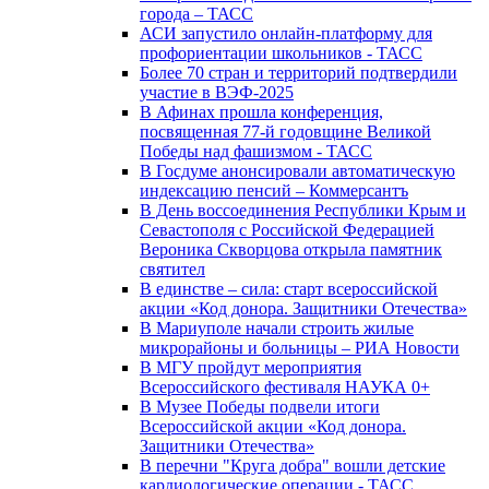
города – ТАСС
АСИ запустило онлайн-платформу для
профориентации школьников - ТАСС
Более 70 стран и территорий подтвердили
участие в ВЭФ-2025
В Афинах прошла конференция,
посвященная 77-й годовщине Великой
Победы над фашизмом - ТАСС
В Госдуме анонсировали автоматическую
индексацию пенсий – Коммерсантъ
В День воссоединения Республики Крым и
Севастополя с Российской Федерацией
Вероника Скворцова открыла памятник
святител
В единстве – сила: старт всероссийской
акции «Код донора. Защитники Отечества»
В Мариуполе начали строить жилые
микрорайоны и больницы – РИА Новости
В МГУ пройдут мероприятия
Всероссийского фестиваля НАУКА 0+
В Музее Победы подвели итоги
Всероссийской акции «Код донора.
Защитники Отечества»
В перечни "Круга добра" вошли детские
кардиологические операции - ТАСС