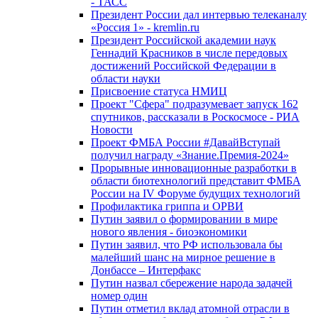
- ТАСС
Президент России дал интервью телеканалу
«Россия 1» - kremlin.ru
Президент Российской академии наук
Геннадий Красников в числе передовых
достижений Российской Федерации в
области науки
Присвоение статуса НМИЦ
Проект "Сфера" подразумевает запуск 162
спутников, рассказали в Роскосмосе - РИА
Новости
Проект ФМБА России #ДавайВступай
получил награду «Знание.Премия-2024»
Прорывные инновационные разработки в
области биотехнологий представит ФМБА
России на IV Форуме будущих технологий
Профилактика гриппа и ОРВИ
Путин заявил о формировании в мире
нового явления - биоэкономики
Путин заявил, что РФ использовала бы
малейший шанс на мирное решение в
Донбассе – Интерфакс
Путин назвал сбережение народа задачей
номер один
Путин отметил вклад атомной отрасли в