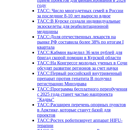
прием проектов для финансирования в 2024
году
ТАСС: Число многодетных семей в России
за последние 8-10 лет выросло вдвое
ТАСС:В Курске создали индивидуальные
экзоскелеты для реабилитационной
медицины
ТАСС:Доля отечественных лекарств на
рынке РФ составила более 38% по итогам I
квартала
ТАСС:Кабмин выделил 36 млн рублей для
бригад скорой помощи в Курской области
ТАСС:На Конгрессе молодых ученых в Сочи
обсудят развитие регионов за счет науки
ТАСС:Первый российский внутривенный
препарат против гепатита В получил
регистрацию Минздрава
ТАСС:Программа бесплатного переобучения
с 2025 года станет частью нацпроекта
"Кадры"
ТАСС:Расширен перечень опорных пунктов
в Арктике, которые станут базой для
проектов
ТАСС:Ростех роботизирует аппарат HIFU-
терапии