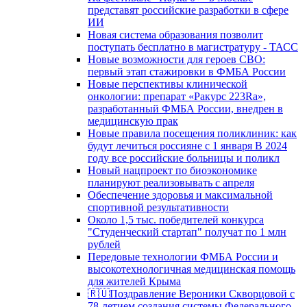
представят российские разработки в сфере
ИИ
Новая система образования позволит
поступать бесплатно в магистратуру - ТАСС
Новые возможности для героев СВО:
первый этап стажировки в ФМБА России
Новые перспективы клинической
онкологии: препарат «Ракурс 223Ra»,
разработанный ФМБА России, внедрен в
медицинскую прак
Новые правила посещения поликлиник: как
будут лечиться россияне с 1 января В 2024
году все российские больницы и поликл
Новый нацпроект по биоэкономике
планируют реализовывать с апреля
Обеспечение здоровья и максимальной
спортивной результативности
Около 1,5 тыс. победителей конкурса
"Студенческий стартап" получат по 1 млн
рублей
Передовые технологии ФМБА России и
высокотехнологичная медицинская помощь
для жителей Крыма
🇷🇺Поздравление Вероники Скворцовой с
78-летием создания системы Федерального