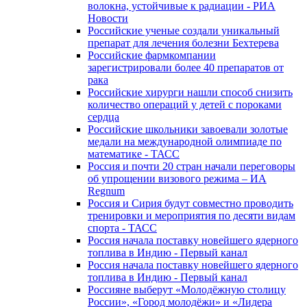
волокна, устойчивые к радиации - РИА
Новости
Российские ученые создали уникальный
препарат для лечения болезни Бехтерева
Российские фармкомпании
зарегистрировали более 40 препаратов от
рака
Российские хирурги нашли способ снизить
количество операций у детей с пороками
сердца
Российские школьники завоевали золотые
медали на международной олимпиаде по
математике - ТАСС
Россия и почти 20 стран начали переговоры
об упрощении визового режима – ИА
Regnum
Россия и Сирия будут совместно проводить
тренировки и мероприятия по десяти видам
спорта - ТАСС
Россия начала поставку новейшего ядерного
топлива в Индию - Первый канал
Россия начала поставку новейшего ядерного
топлива в Индию - Первый канал
Россияне выберут «Молодёжную столицу
России», «Город молодёжи» и «Лидера