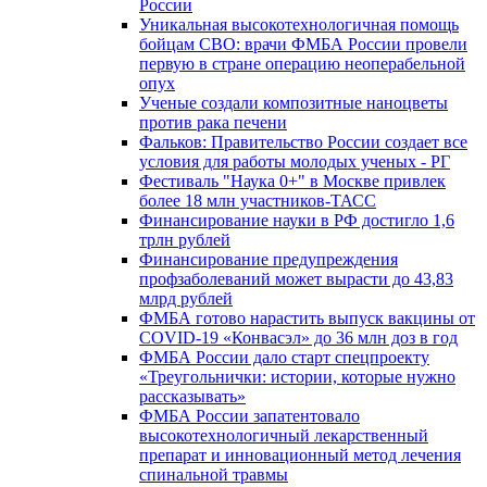
России
Уникальная высокотехнологичная помощь
бойцам СВО: врачи ФМБА России провели
первую в стране операцию неоперабельной
опух
Ученые создали композитные наноцветы
против рака печени
Фальков: Правительство России создает все
условия для работы молодых ученых - РГ
Фестиваль "Наука 0+" в Москве привлек
более 18 млн участников-ТАСС
Финансирование науки в РФ достигло 1,6
трлн рублей
Финансирование предупреждения
профзаболеваний может вырасти до 43,83
млрд рублей
ФМБА готово нарастить выпуск вакцины от
COVID-19 «Конвасэл» до 36 млн доз в год
ФМБА России дало старт спецпроекту
«Треугольнички: истории, которые нужно
рассказывать»
ФМБА России запатентовало
высокотехнологичный лекарственный
препарат и инновационный метод лечения
спинальной травмы