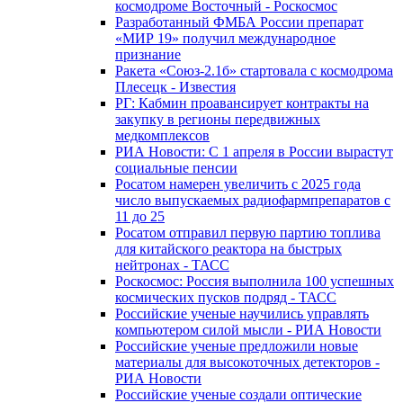
космодроме Восточный - Роскосмос
Разработанный ФМБА России препарат
«МИР 19» получил международное
признание
Ракета «Союз-2.1б» стартовала с космодрома
Плесецк - Известия
РГ: Кабмин проавансирует контракты на
закупку в регионы передвижных
медкомплексов
РИА Новости: С 1 апреля в России вырастут
социальные пенсии
Росатом намерен увеличить с 2025 года
число выпускаемых радиофармпрепаратов с
11 до 25
Росатом отправил первую партию топлива
для китайского реактора на быстрых
нейтронах - ТАСС
Роскосмос: Россия выполнила 100 успешных
космических пусков подряд - ТАСС
Российские ученые научились управлять
компьютером силой мысли - РИА Новости
Российские ученые предложили новые
материалы для высокоточных детекторов -
РИА Новости
Российские ученые создали оптические