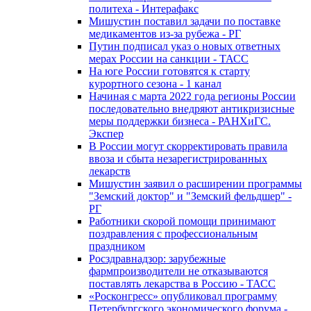
политеха - Интерафакс
Мишустин поставил задачи по поставке
медикаментов из-за рубежа - РГ
Путин подписал указ о новых ответных
мерах России на санкции - ТАСС
На юге России готовятся к старту
курортного сезона - 1 канал
Начиная с марта 2022 года регионы России
последовательно внедряют антикризисные
меры поддержки бизнеса - РАНХиГС.
Экспер
В России могут скорректировать правила
ввоза и сбыта незарегистрированных
лекарств
Мишустин заявил о расширении программы
"Земский доктор" и "Земский фельдшер" -
РГ
Работники скорой помощи принимают
поздравления с профессиональным
праздником
Росздравнадзор: зарубежные
фармпроизводители не отказываются
поставлять лекарства в Россию - ТАСС
«Росконгресс» опубликовал программу
Петербургского экономического форума -