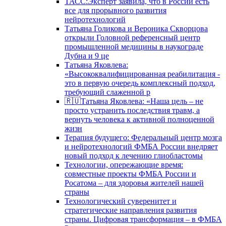
ТАСС:Эксперт заявила, что в России есть
все для прорывного развития
нейротехнологий
Татьяна Голикова и Вероника Скворцова
открыли Головной референсный центр
промышленной медицины в наукограде
Дубна и 9 це
Татьяна Яковлева:
«Высококвалифицированная реабилитация -
это в первую очередь комплексный подход,
требующий слаженной р
🇷🇺Татьяна Яковлева: «Наша цель – не
просто устранить последствия травм, а
вернуть человека к активной полноценной
жизн
Терапия будущего: Федеральный центр мозга
и нейротехнологий ФМБА России внедряет
новый подход к лечению глиобластомы
Технологии, опережающие время:
совместные проекты ФМБА России и
Росатома – для здоровья жителей нашей
страны
Технологический суверенитет и
стратегические направления развития
страны. Цифровая трансформация – в ФМБА