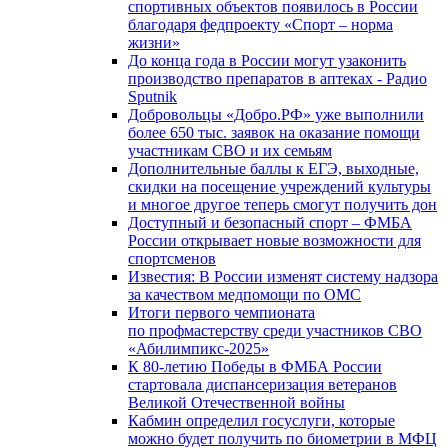
спортивных объектов появилось в России
благодаря федпроекту «Спорт – норма
жизни»
До конца года в России могут узаконить
производство препаратов в аптеках - Радио
Sputnik
Добровольцы «Добро.РФ» уже выполнили
более 650 тыс. заявок на оказание помощи
участникам СВО и их семьям
Дополнительные баллы к ЕГЭ, выходные,
скидки на посещение учреждений культуры
и многое другое теперь смогут получить дон
Доступный и безопасный спорт – ФМБА
России открывает новые возможности для
спортсменов
Известия: В России изменят систему надзора
за качеством медпомощи по ОМС
Итоги первого чемпионата
по профмастерству среди участников СВО
«Абилимпикс-2025»
К 80-летию Победы в ФМБА России
стартовала диспансеризация ветеранов
Великой Отечественной войны
Кабмин определил госуслуги, которые
можно будет получить по биометрии в МФЦ