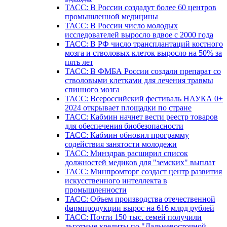
ТАСС: В России создадут более 60 центров
промышленной медицины
ТАСС: В России число молодых
исследователей выросло вдвое с 2000 года
ТАСС: В РФ число трансплантаций костного
мозга и стволовых клеток выросло на 50% за
пять лет
ТАСС: В ФМБА России создали препарат со
стволовыми клетками для лечения травмы
спинного мозга
ТАСС: Всероссийский фестиваль НАУКА 0+
2024 открывает площадки по стране
ТАСС: Кабмин начнет вести реестр товаров
для обеспечения биобезопасности
ТАСС: Кабмин обновил программу
содействия занятости молодежи
ТАСС: Минздрав расширил список
должностей медиков для "земских" выплат
ТАСС: Минпромторг создаст центр развития
искусственного интеллекта в
промышленности
ТАСС: Объем производства отечественной
фармпродукции вырос на 616 млрд рублей
ТАСС: Почти 150 тыс. семей получили
льготные кредиты по "Дальневосточной