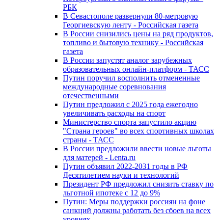
РБК
В Севастополе развернули 80-метровую
Георгиевскую ленту - Российская газета
В России снизились цены на ряд продуктов,
топливо и бытовую технику - Российская
газета
В России запустят аналог зарубежных
образовательных онлайн-платформ - ТАСС
Путин поручил восполнить отмененные
международные соревнования
отечественными
Путин предложил с 2025 года ежегодно
увеличивать расходы на спорт
Министерство спорта запустило акцию
"Страна героев" во всех спортивных школах
страны - ТАСС
В России предложили ввести новые льготы
для матерей - Lenta.ru
Путин объявил 2022-2031 годы в РФ
Десятилетием науки и технологий
Президент РФ предложил снизить ставку по
льготной ипотеке с 12 до 9%
Путин: Меры поддержки россиян на фоне
санкций должны работать без сбоев на всех
уровнях