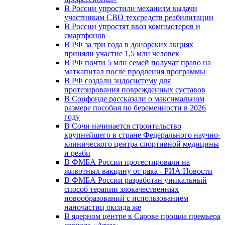
В России упростили механизм выдачи
участникам СВО техсредств реабилитации
В России упростят ввоз компьютеров и
смартфонов
В РФ за три года в донорских акциях
приняли участие 1,5 млн человек
В РФ почти 5 млн семей получат право на
маткапитал после продления программы
В РФ создали эндосистему для
протезирования поврежденных суставов
В Соцфонде рассказали о максимальном
размере пособия по беременности в 2026
году
В Сочи начинается строительство
крупнейшего в стране Федерального научно-
клинического центра спортивной медицины
и реаби
В ФМБА России протестировали на
животных вакцину от рака - РИА Новости
В ФМБА России разработан уникальный
способ терапии злокачественных
новообразований с использованием
наночастиц оксида же
В ядерном центре в Сарове прошла премьера