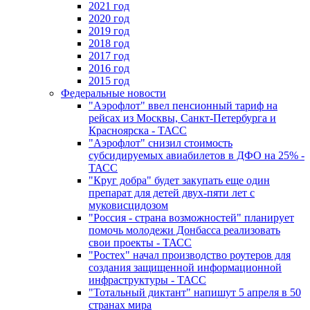
2021 год
2020 год
2019 год
2018 год
2017 год
2016 год
2015 год
Федеральные новости
"Аэрофлот" ввел пенсионный тариф на
рейсах из Москвы, Санкт-Петербурга и
Красноярска - ТАСС
"Аэрофлот" снизил стоимость
субсидируемых авиабилетов в ДФО на 25% -
ТАСС
"Круг добра" будет закупать еще один
препарат для детей двух-пяти лет с
муковисцидозом
"Россия - страна возможностей" планирует
помочь молодежи Донбасса реализовать
свои проекты - ТАСС
"Ростех" начал производство роутеров для
создания защищенной информационной
инфраструктуры - ТАСС
"Тотальный диктант" напишут 5 апреля в 50
странах мира