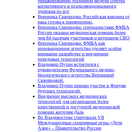
тиражированию эталонной модели Центра
когнитивного и психоэмоционального
здоровья по все
Вероника Скворцова: Российская вакцина от
рака готова к применению.
Вероника Скворцова: специалистами ФМБА
России оказана медицинская помощь более
чем 84 тысячам участников и ветеранов СВО
Вероника Скворцова: ФМБА как
инновационное агентство уделяет особое
внимание разработке и внедрению
передовых технологий
Владимир Путин встретился с
руководителем Федерального медико-
биологического агентства Вероникой
Скворцовой.
Владимир Путин принял участие в Форуме
будущих технологий.
Внедрение высоких медицинских
технологий для организации более
качественной и доступной медицинской
помощи жителям Даль
Во Владивостоке стартовали VII
Международные спортивные игры «Дети
Азии» – Правительство России