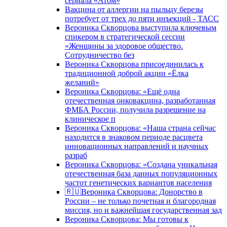
сериала «Атом»
Вакцина от аллергии на пыльцу березы
потребует от трех до пяти инъекций - ТАСС
Вероника Скворцова выступила ключевым
спикером в стратегической сессии
«Женщины за здоровое общество.
Сотрудничество без
Вероника Скворцова присоединилась к
традиционной доброй акции «Ёлка
желаний»
Вероника Скворцова: «Ещё одна
отечественная онковакцина, разработанная
ФМБА России, получила разрешение на
клиническое п
Вероника Скворцова: «Наша страна сейчас
находится в знаковом периоде расцвета
инновационных направлений и научных
разраб
Вероника Скворцова: «Создана уникальная
отечественная база данных популяционных
частот генетических вариантов населения
🇷🇺Вероника Скворцова: Донорство в
России – не только почетная и благородная
миссия, но и важнейшая государственная зад
Вероника Скворцова: Мы готовы к