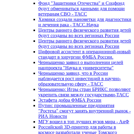
Фонд "Защитники Отечества" и Соцфонд
будут обмениваться данными для помощи
ветеранам СВО - ТАСС
Химики создали нанометки для диагностики
и лечения рака - ТАСС.Наука
Центры раннего физического развития детей
будут созданы во всех регионах России
Центры раннего физического развития детей
будут созданы во всех регионах России
Цифровой ассистент в операционной-новый
стандарт в хирургии ФМБА России.
Чернышенко заявил о выполнении целей
нацпроекта "Наука и университеты"
Чернышенко заявил, что в России
наблюдается рост инвестиций в научно-
образовательную сферу - ТАСС
Чернышенко: Игры стран БРИКС позволяют
укрепить связи между государствами-ТАСС
Эстафета добра ФМБА России
Путин: промышленные предприятия
"Ростеха" смогут занять внутренний рынок -
РИА Новости
МГУ вошел в топ лучших вузов мира - АиФ
Российский 3D-принтер для работы в
космосе разработали ученые Томского