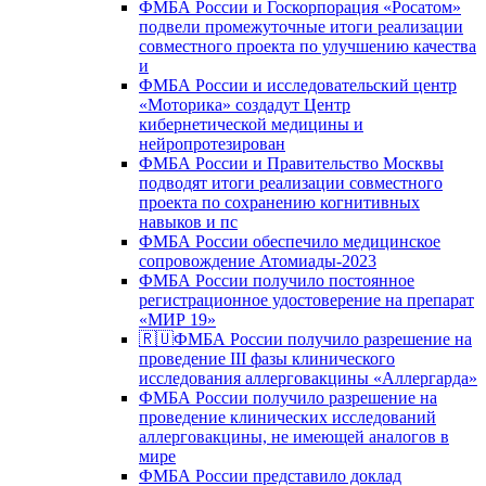
ФМБА России и Госкорпорация «Росатом»
подвели промежуточные итоги реализации
совместного проекта по улучшению качества
и
ФМБА России и исследовательский центр
«Моторика» создадут Центр
кибернетической медицины и
нейропротезирован
ФМБА России и Правительство Москвы
подводят итоги реализации совместного
проекта по сохранению когнитивных
навыков и пс
ФМБА России обеспечило медицинское
сопровождение Атомиады-2023
ФМБА России получило постоянное
регистрационное удостоверение на препарат
«МИР 19»
🇷🇺ФМБА России получило разрешение на
проведение III фазы клинического
исследования аллерговакцины «Аллергарда»
ФМБА России получило разрешение на
проведение клинических исследований
аллерговакцины, не имеющей аналогов в
мире
ФМБА России представило доклад