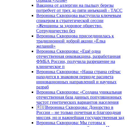
сериала «Атом»
Вакцина от аллергии на пыльцу березы
потребует от трех до пяти инъекций - ТАСС
Вероника Скворцова выступила ключевым
спикером в стратегической сессии
«Женщины за здоровое общество.
Сотрудничество без
Вероника Скворцова присоединилась к
традиционной доброй акции «Ёлка
желаний»
Вероника Скворцова: «Ещё одна
отечественная онковакцина, разработанная
ФМБА России, получила разрешение на
клиническое п
Вероника Скворцова: «Наша страна сейчас
находится в знаковом периоде расцвета
инновационных направлений и научных
разраб
Вероника Скворцова: «Создана уникальная
отечественная база данных популяционных
частот генетических вариантов населения
🇷🇺Вероника Скворцова: Донорство в
России – не только почетная и благородная
миссия, но и важнейшая государственная зад
Вероника Скворцова: Мы готовы к