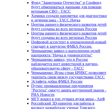
Фонд "Защитники Отечества" и Соцфонд
будут обмениваться данными для помощи
ветеранам СВО - ТАСС
Химики создали нанометки для диагностики
и лечения рака - ТАСС.Наука
Центры раннего физического развития детей
будут созданы во всех регионах России
Центры раннего физического развития детей
будут созданы во всех регионах России
Цифровой ассистент в операционной-новый
стандарт в хирургии ФМБА России.
Чернышенко заявил о выполнении целей
нацпроекта "Наука и университеты"
Чернышенко заявил, что в России
наблюдается рост инвестиций в научно-
образовательную сферу - ТАСС
Чернышенко: Игры стран БРИКС позволяют
укрепить связи между государствами-ТАСС
Эстафета добра ФМБА России
Путин: промышленные предприятия
"Ростеха" смогут занять внутренний рынок -
РИА Новости
МГУ вошел в топ лучших вузов мира - АиФ
Российский 3D-принтер для работы в
космосе разработали ученые Томского