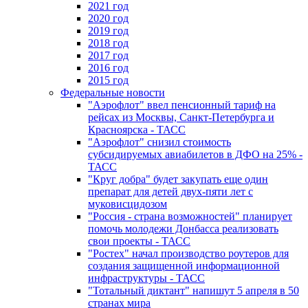
2021 год
2020 год
2019 год
2018 год
2017 год
2016 год
2015 год
Федеральные новости
"Аэрофлот" ввел пенсионный тариф на
рейсах из Москвы, Санкт-Петербурга и
Красноярска - ТАСС
"Аэрофлот" снизил стоимость
субсидируемых авиабилетов в ДФО на 25% -
ТАСС
"Круг добра" будет закупать еще один
препарат для детей двух-пяти лет с
муковисцидозом
"Россия - страна возможностей" планирует
помочь молодежи Донбасса реализовать
свои проекты - ТАСС
"Ростех" начал производство роутеров для
создания защищенной информационной
инфраструктуры - ТАСС
"Тотальный диктант" напишут 5 апреля в 50
странах мира