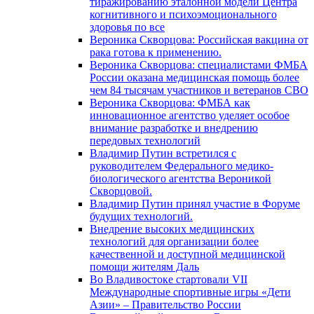
тиражированию эталонной модели Центра
когнитивного и психоэмоционального
здоровья по все
Вероника Скворцова: Российская вакцина от
рака готова к применению.
Вероника Скворцова: специалистами ФМБА
России оказана медицинская помощь более
чем 84 тысячам участников и ветеранов СВО
Вероника Скворцова: ФМБА как
инновационное агентство уделяет особое
внимание разработке и внедрению
передовых технологий
Владимир Путин встретился с
руководителем Федерального медико-
биологического агентства Вероникой
Скворцовой.
Владимир Путин принял участие в Форуме
будущих технологий.
Внедрение высоких медицинских
технологий для организации более
качественной и доступной медицинской
помощи жителям Даль
Во Владивостоке стартовали VII
Международные спортивные игры «Дети
Азии» – Правительство России