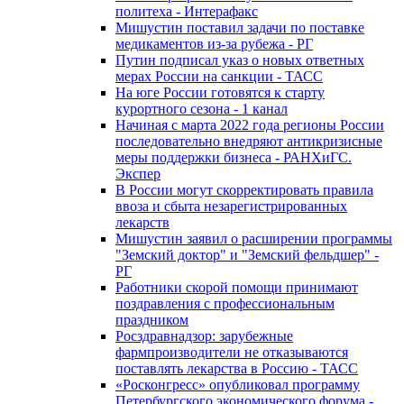
политеха - Интерафакс
Мишустин поставил задачи по поставке
медикаментов из-за рубежа - РГ
Путин подписал указ о новых ответных
мерах России на санкции - ТАСС
На юге России готовятся к старту
курортного сезона - 1 канал
Начиная с марта 2022 года регионы России
последовательно внедряют антикризисные
меры поддержки бизнеса - РАНХиГС.
Экспер
В России могут скорректировать правила
ввоза и сбыта незарегистрированных
лекарств
Мишустин заявил о расширении программы
"Земский доктор" и "Земский фельдшер" -
РГ
Работники скорой помощи принимают
поздравления с профессиональным
праздником
Росздравнадзор: зарубежные
фармпроизводители не отказываются
поставлять лекарства в Россию - ТАСС
«Росконгресс» опубликовал программу
Петербургского экономического форума -