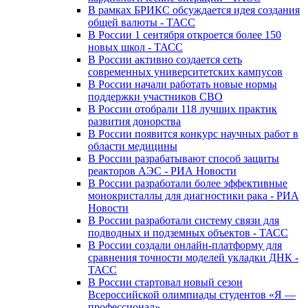
В рамках БРИКС обсуждается идея создания
общей валюты - ТАСС
В России 1 сентября откроется более 150
новых школ - ТАСС
В России активно создается сеть
современных университетских кампусов
В России начали работать новые нормы
поддержки участников СВО
В России отобрали 118 лучших практик
развития донорства
В России появится конкурс научных работ в
области медицины
В России разрабатывают способ защиты
реакторов АЭС - РИА Новости
В России разработали более эффективные
монокристаллы для диагностики рака - РИА
Новости
В России разработали систему связи для
подводных и подземных объектов - ТАСС
В России создали онлайн-платформу для
сравнения точности моделей укладки ДНК -
ТАСС
В России стартовал новый сезон
Всероссийской олимпиады студентов «Я —
профессионал»