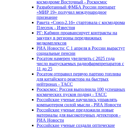
космодроме Восточный - Роскосмос
Разработанный ФМБА России препарат
«МИР 19» получил международное
признание
Ракета «Союз-2.1б» стартовала с космодрома
Плесецк - Известия
РГ: Кабмин проавансирует контракты на
закупку в регионы передвижных
медкомплексов
РИА Новости: С 1 апреля в России вырастут
социальные пенсии
Росатом намерен увеличить с 2025 года
число выпускаемых радиофармпрепаратов с
11 до 25
Росатом отправил первую партию топлива
для китайского реактора на быстрых
нейтронах - ТАСС
Роскосмос: Россия выполнила 100 успешных
космических пусков подряд - ТАСС
Российские ученые научились управлять
компьютером силой мысли - РИА Новости
Российские ученые предложили новые
материалы для высокоточных детекторов -
РИА Новости
Российские ученые создали оптические