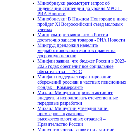
Минобрнауки рассмотрит запрос об
индексации стипендий до уровня МРОТ -
РИА Новости
Минобрнауки: В Нижнем Новгороде в июне
пройдет XI Всероссийский съезд молодых
ученых
Минпромторг заявил, что в России
достаточно запасов товаров - РИА Новости
Минтруд предложил наделить
медработников-протезистов правом на
досрочную пенсию
Минфин заявил, что бюджет России в 2023-
2025 годах обеспечит все социальные
обязательства – ТАСС
Минфин поддержал гарантирование
сбережений россиян в частных пенсионных
фондах – Коммерсантъ
Михаил Мишустин призвал активнее
внедрять и использовать отечественные
передовые разработки
Михаил Мишустин утвердил вице-
премьеров – кураторов
высокотехнологичных отраслей –
Правительство России
Мишустин снизил ставку по льготной