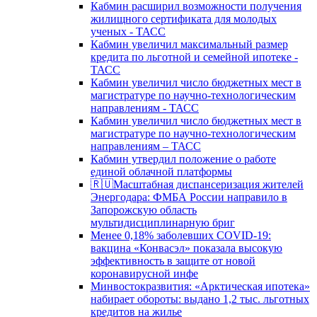
Кабмин расширил возможности получения
жилищного сертификата для молодых
ученых - ТАСС
Кабмин увеличил максимальный размер
кредита по льготной и семейной ипотеке -
ТАСС
Кабмин увеличил число бюджетных мест в
магистратуре по научно-технологическим
направлениям - ТАСС
Кабмин увеличил число бюджетных мест в
магистратуре по научно-технологическим
направлениям – ТАСС
Кабмин утвердил положение о работе
единой облачной платформы
🇷🇺Масштабная диспансеризация жителей
Энергодара: ФМБА России направило в
Запорожскую область
мультидисциплинарную бриг
Менее 0,18% заболевших COVID-19:
вакцина «Конвасэл» показала высокую
эффективность в защите от новой
коронавирусной инфе
Минвостокразвития: «Арктическая ипотека»
набирает обороты: выдано 1,2 тыс. льготных
кредитов на жилье