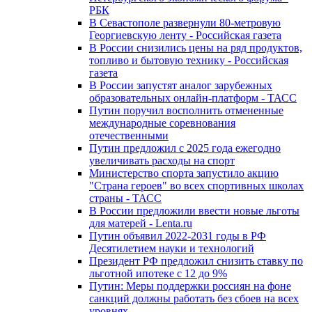
РБК
В Севастополе развернули 80-метровую
Георгиевскую ленту - Российская газета
В России снизились цены на ряд продуктов,
топливо и бытовую технику - Российская
газета
В России запустят аналог зарубежных
образовательных онлайн-платформ - ТАСС
Путин поручил восполнить отмененные
международные соревнования
отечественными
Путин предложил с 2025 года ежегодно
увеличивать расходы на спорт
Министерство спорта запустило акцию
"Страна героев" во всех спортивных школах
страны - ТАСС
В России предложили ввести новые льготы
для матерей - Lenta.ru
Путин объявил 2022-2031 годы в РФ
Десятилетием науки и технологий
Президент РФ предложил снизить ставку по
льготной ипотеке с 12 до 9%
Путин: Меры поддержки россиян на фоне
санкций должны работать без сбоев на всех
уровнях