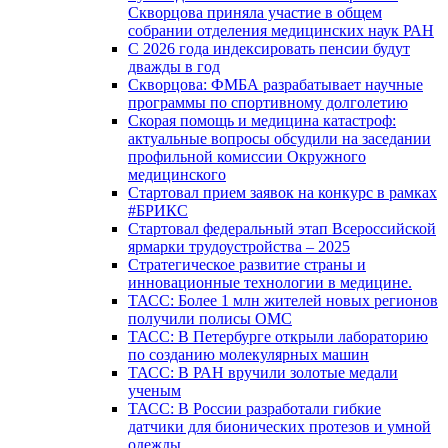
Скворцова приняла участие в общем
собрании отделения медицинских наук РАН
С 2026 года индексировать пенсии будут
дважды в год
Скворцова: ФМБА разрабатывает научные
программы по спортивному долголетию
Скорая помощь и медицина катастроф:
актуальные вопросы обсудили на заседании
профильной комиссии Окружного
медицинского
Стартовал прием заявок на конкурс в рамках
#БРИКС
Стартовал федеральный этап Всероссийской
ярмарки трудоустройства – 2025
Стратегическое развитие страны и
инновационные технологии в медицине.
ТАСС: Более 1 млн жителей новых регионов
получили полисы ОМС
ТАСС: В Петербурге открыли лабораторию
по созданию молекулярных машин
ТАСС: В РАН вручили золотые медали
ученым
ТАСС: В России разработали гибкие
датчики для бионических протезов и умной
одежды