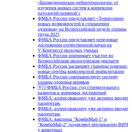
«Биомедицинские нейротехнологии: от
изучения живых систем к коррекции
патологий нервной с
ФМБА России представляет «Территорию
новых возможностей в сохранении
здоровья» на Всероссийской неделе охраны
труда-2025
ФМБА России представляет передовые
достижения отечественной науки на
V Конгрессе молодых ученых
ФМБА России принимает участие во
Всероссийском экологическом диктанте
ФМБА России расширяет границы помощи:
новые центры комплексной реабилитации
ФМБА России совершенствует систему
охраны здоровья моряков
🇷🇺ФМБА России: год стремительного
развития и значимых достижений
ФМБА: аллерговакцину уже активно вводят
пациентам.
ФМБА: аллерговакцину уже активно вводят
пациентам.
ФМБА: вакцины "КомбиМаб-1" и
"КомбиМаб-2" подавляют репликацию ВИЧ
у животных