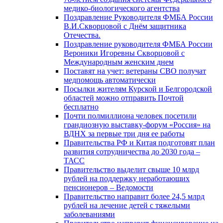
медико-биологического агентства
Поздравление Руководителя ФМБА России
В.И.Скворцовой с Днём защитника
Отечества.
Поздравление руководителя ФМБА России
Вероники Игоревны Скворцовой с
Международным женским днем
Поставят на учет: ветераны СВО получат
медпомощь автоматически
Посылки жителям Курской и Белгородской
областей можно отправить Почтой
бесплатно
Почти полмиллиона человек посетили
грандиозную выставку-форум «Россия» на
ВДНХ за первые три дня ее работы
Правительства РФ и Китая подготовят план
развития сотрудничества до 2030 года –
ТАСС
Правительство выделит свыше 10 млрд
рублей на поддержку неработающих
пенсионеров – Ведомости
Правительство направит более 24,5 млрд
рублей на лечение детей с тяжелыми
заболеваниями