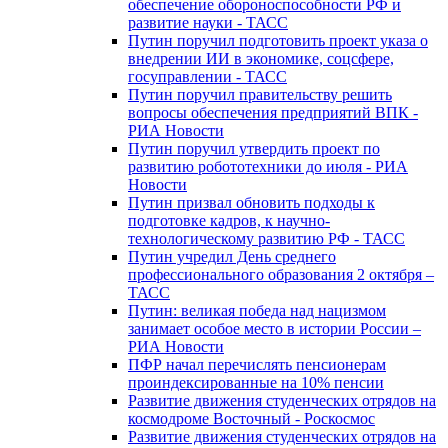
обеспечение обороноспособности РФ и
развитие науки - ТАСС
Путин поручил подготовить проект указа о
внедрении ИИ в экономике, соцсфере,
госуправлении - ТАСС
Путин поручил правительству решить
вопросы обеспечения предприятий ВПК -
РИА Новости
Путин поручил утвердить проект по
развитию робототехники до июля - РИА
Новости
Путин призвал обновить подходы к
подготовке кадров, к научно-
технологическому развитию РФ - ТАСС
Путин учредил День среднего
профессионального образования 2 октября –
ТАСС
Путин: великая победа над нацизмом
занимает особое место в истории России –
РИА Новости
ПФР начал перечислять пенсионерам
проиндексированные на 10% пенсии
Развитие движения студенческих отрядов на
космодроме Восточный - Роскосмос
Развитие движения студенческих отрядов на