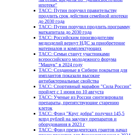
ипотеке"
ТАСС: Путин поручил правительству
продлить срок действия семейной ипотеки
до 2030 года
ТАСС: Путин поручил продлить программу
маткапитала до 2030 года
ТАСС: Российским производителям
медизделий вернут НДС за приобретение
материалов и комплектующих
ТАСС: Семьи станут участниками
всероссийского молодежного форума
"Машук" в 2024 году
ТАСС: Созданные в Сибири покрытия для
имплантов показали высокие
антибактериальные свойства
ТАСС: Спортивный марафон "Сила России"
пройдет с 1 июня по 10 августа
ТАСС: Ученые из России синтезировали
препараты, препятствующие старению
клеток
ТАСС: Фонд "Круг добра" получил 145,5
млрд рублей на закупку препаратов и
оборудования в 2023 г
ТАСС: Фонд президентских грантов начал