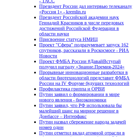
- ТАСС
Президент России дал интервью телеканалу
«Россия 1» - kremlin.ru
Президент Российской академии наук
Геннадий Красников в числе передовых
достижений Российской Федерации в
области науки
Присвоение статуса НМИЦ
Проект "Сфера" подразумевает запуск 162
спутников, рассказали в Роскосмосе - РИА
Новости
Проект ФМБА России #ДавайВступай
получил награду «Знание.Премия-2024»
Прорывные инновационные разработки в
области биотехнологий представит ФМБА
России на IV Форуме будущих технологий
Профилактика гриппа и ОРВИ
Путин заявил о формировании в мире
нового явления - биоэкономики
Путин заявил, что РФ использовала бы
малейший шанс на мирное решение в
Донбассе – Интерфакс
Путин назвал сбережение народа задачей
номер один
Путин отметил вклад атомной отрасли в