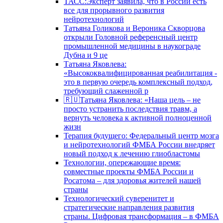
ТАСС:Эксперт заявила, что в России есть
все для прорывного развития
нейротехнологий
Татьяна Голикова и Вероника Скворцова
открыли Головной референсный центр
промышленной медицины в наукограде
Дубна и 9 це
Татьяна Яковлева:
«Высококвалифицированная реабилитация -
это в первую очередь комплексный подход,
требующий слаженной р
🇷🇺Татьяна Яковлева: «Наша цель – не
просто устранить последствия травм, а
вернуть человека к активной полноценной
жизн
Терапия будущего: Федеральный центр мозга
и нейротехнологий ФМБА России внедряет
новый подход к лечению глиобластомы
Технологии, опережающие время:
совместные проекты ФМБА России и
Росатома – для здоровья жителей нашей
страны
Технологический суверенитет и
стратегические направления развития
страны. Цифровая трансформация – в ФМБА