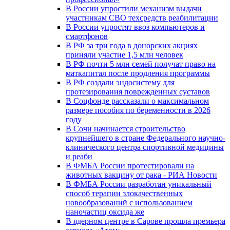
В России упростили механизм выдачи
участникам СВО техсредств реабилитации
В России упростят ввоз компьютеров и
смартфонов
В РФ за три года в донорских акциях
приняли участие 1,5 млн человек
В РФ почти 5 млн семей получат право на
маткапитал после продления программы
В РФ создали эндосистему для
протезирования поврежденных суставов
В Соцфонде рассказали о максимальном
размере пособия по беременности в 2026
году
В Сочи начинается строительство
крупнейшего в стране Федерального научно-
клинического центра спортивной медицины
и реаби
В ФМБА России протестировали на
животных вакцину от рака - РИА Новости
В ФМБА России разработан уникальный
способ терапии злокачественных
новообразований с использованием
наночастиц оксида же
В ядерном центре в Сарове прошла премьера