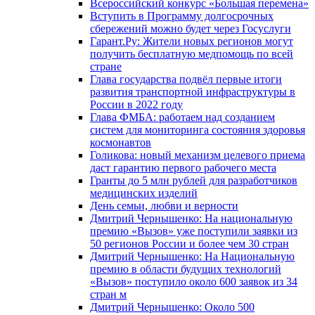
Всероссийский конкурс «Большая перемена»
Вступить в Программу долгосрочных
сбережений можно будет через Госуслуги
Гарант.Ру: Жители новых регионов могут
получить бесплатную медпомощь по всей
стране
Глава государства подвёл первые итоги
развития транспортной инфраструктуры в
России в 2022 году
Глава ФМБА: работаем над созданием
систем для мониторинга состояния здоровья
космонавтов
Голикова: новый механизм целевого приема
даст гарантию первого рабочего места
Гранты до 5 млн рублей для разработчиков
медицинских изделий
День семьи, любви и верности
Дмитрий Чернышенко: На национальную
премию «Вызов» уже поступили заявки из
50 регионов России и более чем 30 стран
Дмитрий Чернышенко: На Национальную
премию в области будущих технологий
«Вызов» поступило около 600 заявок из 34
стран м
Дмитрий Чернышенко: Около 500