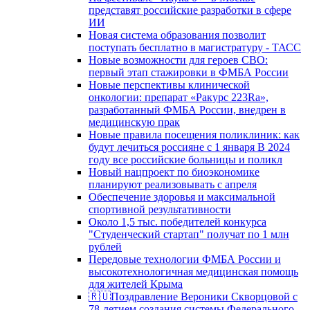
представят российские разработки в сфере
ИИ
Новая система образования позволит
поступать бесплатно в магистратуру - ТАСС
Новые возможности для героев СВО:
первый этап стажировки в ФМБА России
Новые перспективы клинической
онкологии: препарат «Ракурс 223Ra»,
разработанный ФМБА России, внедрен в
медицинскую прак
Новые правила посещения поликлиник: как
будут лечиться россияне с 1 января В 2024
году все российские больницы и поликл
Новый нацпроект по биоэкономике
планируют реализовывать с апреля
Обеспечение здоровья и максимальной
спортивной результативности
Около 1,5 тыс. победителей конкурса
"Студенческий стартап" получат по 1 млн
рублей
Передовые технологии ФМБА России и
высокотехнологичная медицинская помощь
для жителей Крыма
🇷🇺Поздравление Вероники Скворцовой с
78-летием создания системы Федерального