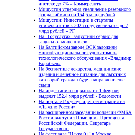
ипотеке до 7% – Коммерсантъ
Мишустин утвердил увеличение резервного
фонда кабмина на 154,5 млрд рублей
Мишустин: Инвестиции в стартапы
университетов к 2025 году увеличатся до 7
млрд рублей – РГ
На "Госуслугах" запустили сервис для
защиты от мошенников
На Балтийском заводе ОСК заложили
многофункциональное судно атомно-
технологического обслуживания «Владимир
Воробьев»
На бесплатные лекарства, медицинские
изделия и лечебное питание для льготных
категорий граждан будет направлено еще
свыш
На индексацию соцвыплат с 1 февраля
выделят 152,4 млрд рублей - Ведомости
На портале Госуслуг идет регистрация на
«Лыжню России»
На расширенном заседании коллегии ФМБА
России выступил Помощник Президента
Российской Федерации, Секретарь
Государственн
На фестивале "Наука 0+" в Москве