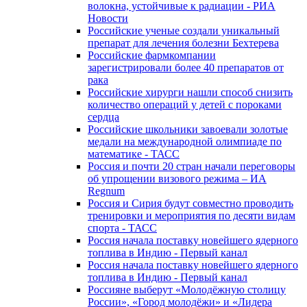
волокна, устойчивые к радиации - РИА
Новости
Российские ученые создали уникальный
препарат для лечения болезни Бехтерева
Российские фармкомпании
зарегистрировали более 40 препаратов от
рака
Российские хирурги нашли способ снизить
количество операций у детей с пороками
сердца
Российские школьники завоевали золотые
медали на международной олимпиаде по
математике - ТАСС
Россия и почти 20 стран начали переговоры
об упрощении визового режима – ИА
Regnum
Россия и Сирия будут совместно проводить
тренировки и мероприятия по десяти видам
спорта - ТАСС
Россия начала поставку новейшего ядерного
топлива в Индию - Первый канал
Россия начала поставку новейшего ядерного
топлива в Индию - Первый канал
Россияне выберут «Молодёжную столицу
России», «Город молодёжи» и «Лидера