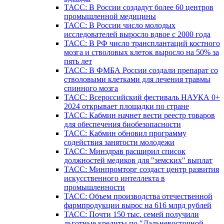
ТАСС: В России создадут более 60 центров
промышленной медицины
ТАСС: В России число молодых
исследователей выросло вдвое с 2000 года
ТАСС: В РФ число трансплантаций костного
мозга и стволовых клеток выросло на 50% за
пять лет
ТАСС: В ФМБА России создали препарат со
стволовыми клетками для лечения травмы
спинного мозга
ТАСС: Всероссийский фестиваль НАУКА 0+
2024 открывает площадки по стране
ТАСС: Кабмин начнет вести реестр товаров
для обеспечения биобезопасности
ТАСС: Кабмин обновил программу
содействия занятости молодежи
ТАСС: Минздрав расширил список
должностей медиков для "земских" выплат
ТАСС: Минпромторг создаст центр развития
искусственного интеллекта в
промышленности
ТАСС: Объем производства отечественной
фармпродукции вырос на 616 млрд рублей
ТАСС: Почти 150 тыс. семей получили
льготные кредиты по "Дальневосточной