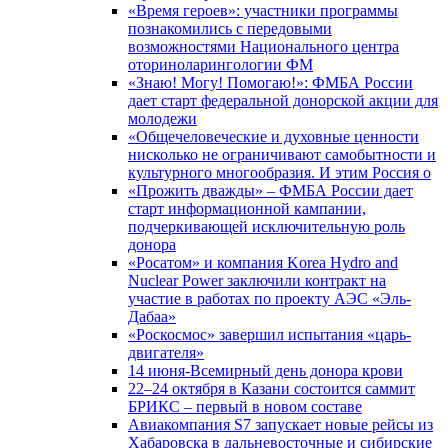
«Время героев»: участники программы
познакомились с передовыми
возможностями Национального центра
оториноларингологии ФМ
«Знаю! Могу! Помогаю!»: ФМБА России
дает старт федеральной донорской акции для
молодежи
«Общечеловеческие и духовные ценности
нисколько не ограничивают самобытности и
культурного многообразия. И этим Россия о
«Прожить дважды» – ФМБА России дает
старт информационной кампании,
подчеркивающей исключительную роль
донора
«Росатом» и компания Korea Hydro and
Nuclear Power заключили контракт на
участие в работах по проекту АЭС «Эль-
Дабаа»
«Роскосмос» завершил испытания «царь-
двигателя»
14 июня-Всемирный день донора крови
22–24 октября в Казани состоится саммит
БРИКС – первый в новом составе
Авиакомпания S7 запускает новые рейсы из
Хабаровска в дальневосточные и сибирские