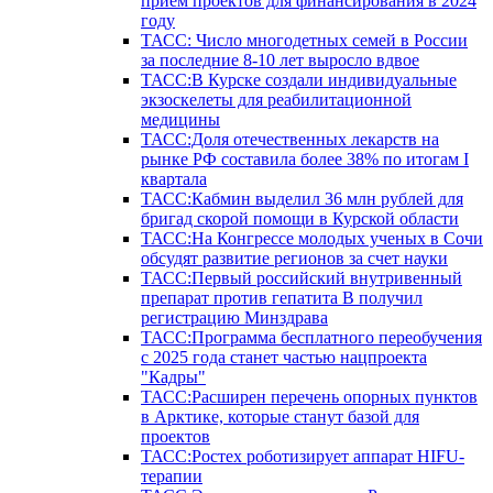
прием проектов для финансирования в 2024
году
ТАСС: Число многодетных семей в России
за последние 8-10 лет выросло вдвое
ТАСС:В Курске создали индивидуальные
экзоскелеты для реабилитационной
медицины
ТАСС:Доля отечественных лекарств на
рынке РФ составила более 38% по итогам I
квартала
ТАСС:Кабмин выделил 36 млн рублей для
бригад скорой помощи в Курской области
ТАСС:На Конгрессе молодых ученых в Сочи
обсудят развитие регионов за счет науки
ТАСС:Первый российский внутривенный
препарат против гепатита В получил
регистрацию Минздрава
ТАСС:Программа бесплатного переобучения
с 2025 года станет частью нацпроекта
"Кадры"
ТАСС:Расширен перечень опорных пунктов
в Арктике, которые станут базой для
проектов
ТАСС:Ростех роботизирует аппарат HIFU-
терапии