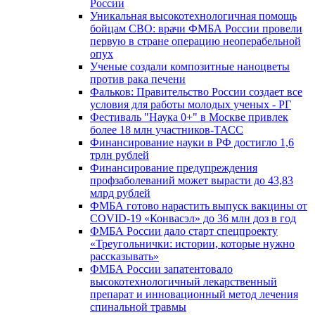
России
Уникальная высокотехнологичная помощь
бойцам СВО: врачи ФМБА России провели
первую в стране операцию неоперабельной
опух
Ученые создали композитные наноцветы
против рака печени
Фальков: Правительство России создает все
условия для работы молодых ученых - РГ
Фестиваль "Наука 0+" в Москве привлек
более 18 млн участников-ТАСС
Финансирование науки в РФ достигло 1,6
трлн рублей
Финансирование предупреждения
профзаболеваний может вырасти до 43,83
млрд рублей
ФМБА готово нарастить выпуск вакцины от
COVID-19 «Конвасэл» до 36 млн доз в год
ФМБА России дало старт спецпроекту
«Треугольнички: истории, которые нужно
рассказывать»
ФМБА России запатентовало
высокотехнологичный лекарственный
препарат и инновационный метод лечения
спинальной травмы