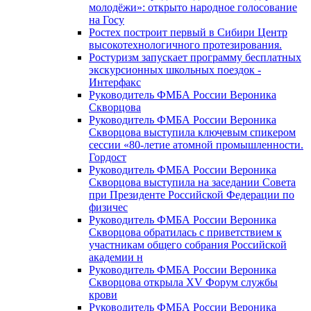
молодёжи»: открыто народное голосование
на Госу
Ростех построит первый в Сибири Центр
высокотехнологичного протезирования.
Ростуризм запускает программу бесплатных
экскурсионных школьных поездок -
Интерфакс
Руководитель ФМБА России Вероника
Скворцова
Руководитель ФМБА России Вероника
Скворцова выступила ключевым спикером
сессии «80-летие атомной промышленности.
Гордост
Руководитель ФМБА России Вероника
Скворцова выступила на заседании Совета
при Президенте Российской Федерации по
физичес
Руководитель ФМБА России Вероника
Скворцова обратилась с приветствием к
участникам общего собрания Российской
академии н
Руководитель ФМБА России Вероника
Скворцова открыла XV Форум службы
крови
Руководитель ФМБА России Вероника