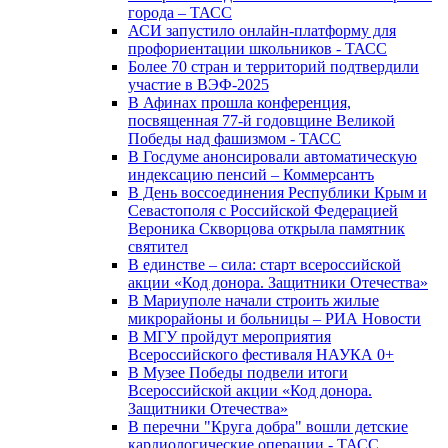
города – ТАСС
АСИ запустило онлайн-платформу для
профориентации школьников - ТАСС
Более 70 стран и территорий подтвердили
участие в ВЭФ-2025
В Афинах прошла конференция,
посвященная 77-й годовщине Великой
Победы над фашизмом - ТАСС
В Госдуме анонсировали автоматическую
индексацию пенсий – Коммерсантъ
В День воссоединения Республики Крым и
Севастополя с Российской Федерацией
Вероника Скворцова открыла памятник
святител
В единстве – сила: старт всероссийской
акции «Код донора. Защитники Отечества»
В Мариуполе начали строить жилые
микрорайоны и больницы – РИА Новости
В МГУ пройдут мероприятия
Всероссийского фестиваля НАУКА 0+
В Музее Победы подвели итоги
Всероссийской акции «Код донора.
Защитники Отечества»
В перечни "Круга добра" вошли детские
кардиологические операции - ТАСС