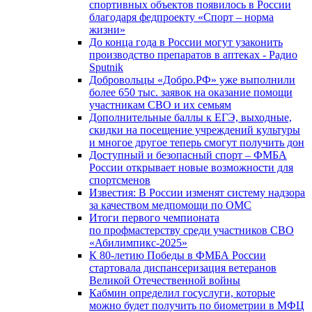
спортивных объектов появилось в России
благодаря федпроекту «Спорт – норма
жизни»
До конца года в России могут узаконить
производство препаратов в аптеках - Радио
Sputnik
Добровольцы «Добро.РФ» уже выполнили
более 650 тыс. заявок на оказание помощи
участникам СВО и их семьям
Дополнительные баллы к ЕГЭ, выходные,
скидки на посещение учреждений культуры
и многое другое теперь смогут получить дон
Доступный и безопасный спорт – ФМБА
России открывает новые возможности для
спортсменов
Известия: В России изменят систему надзора
за качеством медпомощи по ОМС
Итоги первого чемпионата
по профмастерству среди участников СВО
«Абилимпикс-2025»
К 80-летию Победы в ФМБА России
стартовала диспансеризация ветеранов
Великой Отечественной войны
Кабмин определил госуслуги, которые
можно будет получить по биометрии в МФЦ