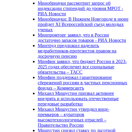
Минобрнауки рассмотрит запрос об
индексации стипендий до уровня МРОТ -
РИА Новости
Минобрнауки: В Нижнем Новгороде в июне
пройдет XI Всероссийский съезд молодых
ученых
Минпромторг заявил, что в России
достаточно запасов товаров - РИА Новости
Минтруд предложил наделить
медработников-протезистов правом на
досрочную пенсию
Минфин заявил, что бюджет России в 2023-
2025 годах обеспечит все социальные
обязательства – ТАСС
Минфин поддержал гарантирование
сбережений россиян в частных пенсионных
фондах – Коммерсантъ
Михаил Мишустин призвал активнее
внедрять и использовать отечественные
передовые разработки
Михаил Мишустин утвердил вице-
премьеров – кураторов
высокотехнологичных отраслей –
Правительство России
Мишустин снизил ставку по льготной