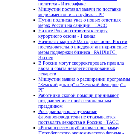
политеха - Интерафакс
Мишустин поставил задачи по поставке
медикаментов из-за рубежа - РГ
Путин подписал указ о новых ответных
мерах России на санкции - ТАСС
На юге России готовятся к старту
курортного сезона - 1 канал
Начиная с марта 2022 года регионы России
последовательно внедряют антикризисные
меры поддержки бизнеса - РАНХиГС.
Экспер
В России могут скорректировать правила
ввоза и сбыта незарегистрированных
лекарств
Мишустин заявил о расширении программы
"Земский доктор" и "Земский фельдшер" -
РГ
Работники скорой помощи принимают
поздравления с профессиональным
праздником
Росздравнадзор: зарубежные
фармпроизводители не отказываются
поставлять лекарства в Россию - ТАСС
«Росконгресс» опубликовал программу
Петербургского экономического форума -