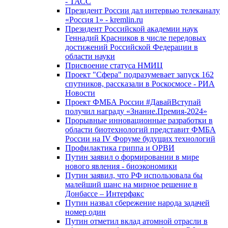
- ТАСС
Президент России дал интервью телеканалу
«Россия 1» - kremlin.ru
Президент Российской академии наук
Геннадий Красников в числе передовых
достижений Российской Федерации в
области науки
Присвоение статуса НМИЦ
Проект "Сфера" подразумевает запуск 162
спутников, рассказали в Роскосмосе - РИА
Новости
Проект ФМБА России #ДавайВступай
получил награду «Знание.Премия-2024»
Прорывные инновационные разработки в
области биотехнологий представит ФМБА
России на IV Форуме будущих технологий
Профилактика гриппа и ОРВИ
Путин заявил о формировании в мире
нового явления - биоэкономики
Путин заявил, что РФ использовала бы
малейший шанс на мирное решение в
Донбассе – Интерфакс
Путин назвал сбережение народа задачей
номер один
Путин отметил вклад атомной отрасли в