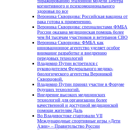
тиражированию эталонной модели Центра
когнитивного и психоэмоционального
здоровья по все
Вероника Скворцова: Российская вакцина от
рака готова к применению.
Вероника Скворцова: специалистами ФМБА
России оказана медицинская помощь более
чем 84 тысячам участников и ветеранов СВО
Вероника Скворцова: ФМБА как
инновационное агентство уделяет особое
внимание разработке и внедрению
передовых технологий
Владимир Путин встретился с
руководителем Федерального медико-
биологического агентства Вероникой
Скворцовой.
Владимир Путин принял участие в Форуме
будущих технологий.
Внедрение высоких медицинских
технологий для организации более
качественной и доступной медицинской
помощи жителям Даль
Во Владивостоке стартовали VII
Международные спортивные игры «Дети
Азии» – Правительство России