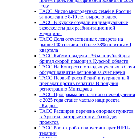
прием проектов для финансирования в 2024
году
ТАСС: Число многодетных семей в России
за последние 8-10 лет выросло вдвое
ТАСС:В Курске создали индивидуальные
экзоскелеты для реабилитационной
медицины
ТАСС:Доля отечественных лекарств на
рынке РФ составила более 38% по итогам I
квартала
ТАСС:Кабмин выделил 36 млн рублей для
бригад скорой помощи в Курской области
ТАСС:На Конгрессе молодых ученых в Сочи
обсудят развитие регионов за счет науки
ТАСС:Первый российский внутривенный
препарат против гепатита В получил
регистрацию Минздрава
ТАСС:Программа бесплатного переобучения
с 2025 года станет частью нацпроекта
"Кадры"
ТАСС:Расширен перечень опорных пунктов
в Арктике, которые станут базой для
проектов
ТАСС:Ростех роботизирует аппарат HIFU-
терапии