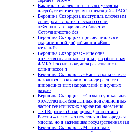
сериала «Атом»
Вакцина от аллергии на пыльцу березы
потребует от трех до пяти инъекций - ТАСС
Вероника Скворцова выступила ключевым
спикером в стратегической сессии
«Женщины за здоровое общество.
Сотрудничество без
Вероника Скворцова присоединилась к
традиционной доброй акции «Ёлка
желаний»
Вероника Скворцова: «Ещё одна
отечественная онковакцина, разработанная
ФМБА России, получила разрешение на
клиническое п
Вероника Скворцова: «Наша страна сейчас
находится в знаковом периоде расцвета
инновационных направлений и научных
разраб
Вероника Скворцова: «Создана уникальная
отечественная база данных популяционных
частот генетических вариантов населения
🇷🇺Вероника Скворцова: Донорство в
России – не только почетная и благородная
миссия, но и важнейшая государственная зад
Вероника Скворцова: Мы готовы к