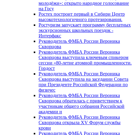
молодёжи»: открыто народное голосование
на Госу
Ростех построит первый в Сибири Центр
высокотехнологичного протезирования.
Ростуризм запускает программу бесплатных
экскурсионных школьных поездок -
Интерфакс
Руководитель ФМБА России Вероника
Скворцова
Руководитель ФМБА России Вероника
Скворцова выступила ключевым спикером
сессии «80-летие атомной промышленности.
Гордост
Руководитель ФМБА России Вероника
Скворцова выступила на заседании Совета
при Президенте Российской Федерации по
физичес
Руководитель ФМБА России Вероника
Скворцова обратилась с приветствием к
участникам общего собрания Российской
академии н
Руководитель ФМБА России Вероника
Скворцова открыла XV Форум службы
крови
Руководитель ФМБА России Вероника