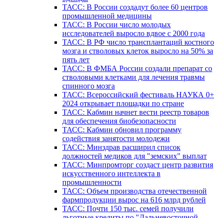
ТАСС: В России создадут более 60 центров
промышленной медицины
ТАСС: В России число молодых
исследователей выросло вдвое с 2000 года
ТАСС: В РФ число трансплантаций костного
мозга и стволовых клеток выросло на 50% за
пять лет
ТАСС: В ФМБА России создали препарат со
стволовыми клетками для лечения травмы
спинного мозга
ТАСС: Всероссийский фестиваль НАУКА 0+
2024 открывает площадки по стране
ТАСС: Кабмин начнет вести реестр товаров
для обеспечения биобезопасности
ТАСС: Кабмин обновил программу
содействия занятости молодежи
ТАСС: Минздрав расширил список
должностей медиков для "земских" выплат
ТАСС: Минпромторг создаст центр развития
искусственного интеллекта в
промышленности
ТАСС: Объем производства отечественной
фармпродукции вырос на 616 млрд рублей
ТАСС: Почти 150 тыс. семей получили
льготные кредиты по "Дальневосточной