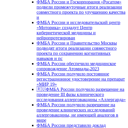
ФМБА России и Госкорпорация «Росатом»
подвели промежуточные итоги реализации
совместного проекта по улучшению качества
и
ФМБА России и исследовательский центр
«Моторика» создадут Центр
кибернетической медицины и
нейропротезирован
ФМБА России и Правительство Москвы
подводят итоги реализации совместного
проекта по сохранению когнитивных
навыков и пс
ФМБА России обеспечило медицинское
сопровождение Атомиады-2023
ФМБА России получило постоянное
регистрационное удостоверение на препарат
«МИР 19»
🇷🇺ФМБА России получило разрешение на
проведение III фазы клинического
исследования аллерговакцины «Аллергарда»
ФМБА России получило разрешение на
проведение клинических исследований
аллерговакцины, не имеющей аналогов в
мире
ФМБА России представило доклад