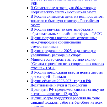
РБК
В Севастополе развернули 80-метровую
Георгиевскую ленту - Российская газета
В России снизились цены на ряд продуктов,
топливо и бытовую технику - Российская
газета
В России запустят аналог зарубежных
образовательных онлайн-платформ - ТАСС
Путин поручил восполнить отмененные
международные соревнования
отечественными
Путин предложил с 2025 года ежегодно
увеличивать расходы на спорт
Министерство спорта запустило акцию
"Страна героев" во всех спортивных школах
страны - ТАСС
В России предложили ввести новые льготы
для матерей - Lenta.ru
Путин объявил 2022-2031 годы в РФ
Десятилетием науки и технологий
Президент РФ предложил снизить ставку по
льготной ипотеке с 12 до 9%
Путин: Меры поддержки россиян на фоне
санкций должны работать без сбоев на всех
уровнях