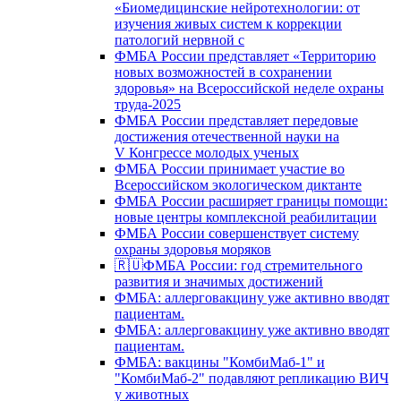
«Биомедицинские нейротехнологии: от
изучения живых систем к коррекции
патологий нервной с
ФМБА России представляет «Территорию
новых возможностей в сохранении
здоровья» на Всероссийской неделе охраны
труда-2025
ФМБА России представляет передовые
достижения отечественной науки на
V Конгрессе молодых ученых
ФМБА России принимает участие во
Всероссийском экологическом диктанте
ФМБА России расширяет границы помощи:
новые центры комплексной реабилитации
ФМБА России совершенствует систему
охраны здоровья моряков
🇷🇺ФМБА России: год стремительного
развития и значимых достижений
ФМБА: аллерговакцину уже активно вводят
пациентам.
ФМБА: аллерговакцину уже активно вводят
пациентам.
ФМБА: вакцины "КомбиМаб-1" и
"КомбиМаб-2" подавляют репликацию ВИЧ
у животных