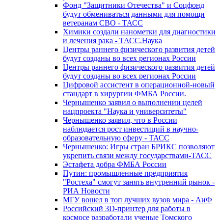
Фонд "Защитники Отечества" и Соцфонд
будут обмениваться данными для помощи
ветеранам СВО - ТАСС
Химики создали нанометки для диагностики
и лечения рака - ТАСС.Наука
Центры раннего физического развития детей
будут созданы во всех регионах России
Центры раннего физического развития детей
будут созданы во всех регионах России
Цифровой ассистент в операционной-новый
стандарт в хирургии ФМБА России.
Чернышенко заявил о выполнении целей
нацпроекта "Наука и университеты"
Чернышенко заявил, что в России
наблюдается рост инвестиций в научно-
образовательную сферу - ТАСС
Чернышенко: Игры стран БРИКС позволяют
укрепить связи между государствами-ТАСС
Эстафета добра ФМБА России
Путин: промышленные предприятия
"Ростеха" смогут занять внутренний рынок -
РИА Новости
МГУ вошел в топ лучших вузов мира - АиФ
Российский 3D-принтер для работы в
космосе разработали ученые Томского