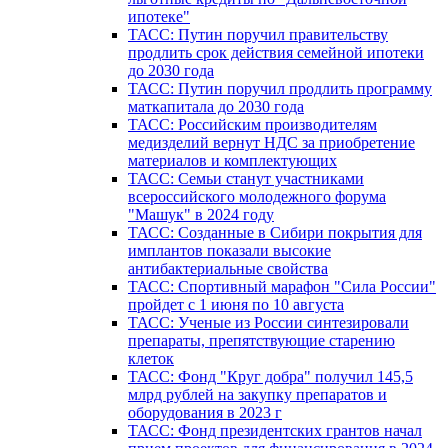
ипотеке"
ТАСС: Путин поручил правительству
продлить срок действия семейной ипотеки
до 2030 года
ТАСС: Путин поручил продлить программу
маткапитала до 2030 года
ТАСС: Российским производителям
медизделий вернут НДС за приобретение
материалов и комплектующих
ТАСС: Семьи станут участниками
всероссийского молодежного форума
"Машук" в 2024 году
ТАСС: Созданные в Сибири покрытия для
имплантов показали высокие
антибактериальные свойства
ТАСС: Спортивный марафон "Сила России"
пройдет с 1 июня по 10 августа
ТАСС: Ученые из России синтезировали
препараты, препятствующие старению
клеток
ТАСС: Фонд "Круг добра" получил 145,5
млрд рублей на закупку препаратов и
оборудования в 2023 г
ТАСС: Фонд президентских грантов начал