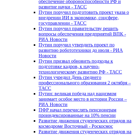
обеспечение обороноспособности РФ и
развитие науки - ТАСС
Путин поручил подготовить проект указа о
внедрении ИИ в экономике, соцсфере,
госуправлении - ТАСС
Путин поручил правительству решить
вопросы обеспечения предприятий ВПК -
РИА Новости
Путин поручил утвердить проект по
развитию робототехники до июля - РИА
Новости
Путин призвал обновить подходы к
подготовке кадров, к научно-
технологическому развитию РФ - ТАСС
Путин учредил День среднего
профессионального образования 2 октября –
ТАСС
Путин: великая победа над нацизмом
занимает особое место в истории России –
РИА Новости
ПФР начал перечислять пенсионерам
проиндексированные на 10% пенсии
Развитие движения студенческих отрядов на
космодроме Восточный - Роскосмос
Развитие движения студенческих отрядов на