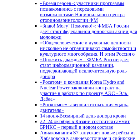
«Время героев»: участники программы
познакомились с передовыми
возможностями Национального центра
оториноларингологии ФМ
«Знаю! Могу! Помогаю!»: ФМБА России
дает старт федеральной донорской акции для
молодежи
«Общечеловеческие и духовные ценности
нисколько не ограничивают самобытности и
культурного многообразия. И этим Россия о
«Прожить дважды» – ФМБА России дает
старт информационной кампании,
подчеркивающей исключительную роль
донора
«Росатом» и компания Korea Hydro and
Nuclear Power заключили контракт на
участие в работах по проекту АЭС «Эль-
Дабаа»
«Роскосмос» завершил испытания «царь-
двигателя»
14 июня-Всемирный день донора крови
22–24 октября в Казани состоится саммит
БРИКС – первый в новом составе
Авиакомпания S7 запускает новые рейсы из
Хабаровска в дальневосточные и сибирские