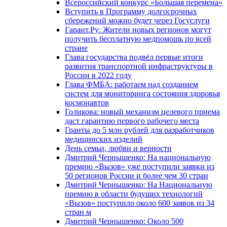
Всероссийский конкурс «Большая перемена»
Вступить в Программу долгосрочных
сбережений можно будет через Госуслуги
Гарант.Ру: Жители новых регионов могут
получить бесплатную медпомощь по всей
стране
Глава государства подвёл первые итоги
развития транспортной инфраструктуры в
России в 2022 году
Глава ФМБА: работаем над созданием
систем для мониторинга состояния здоровья
космонавтов
Голикова: новый механизм целевого приема
даст гарантию первого рабочего места
Гранты до 5 млн рублей для разработчиков
медицинских изделий
День семьи, любви и верности
Дмитрий Чернышенко: На национальную
премию «Вызов» уже поступили заявки из
50 регионов России и более чем 30 стран
Дмитрий Чернышенко: На Национальную
премию в области будущих технологий
«Вызов» поступило около 600 заявок из 34
стран м
Дмитрий Чернышенко: Около 500