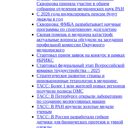
Скворцова приняла участие в общем
собрании отделения медицинских наук РАН
С 2026 года индексировать пенсии будут
дважды в год
Скворцова: ФМБА разрабатывает научные
программы по спортивному долголетию
Скорая помощь и медицина катастроф:
актуальные вопросы обсудили на заседании
профильной комиссии Окружного
медицинского
Стартовал прием заявок на конкурс в рамках
#БРИКС
Стартовал федеральный этап Всероссийской
ярмарки трудоустройства – 2025
Стратегическое развитие страны и
инновационные технологии в медицине.
ТАСС: Более 1 млн жителей новых регионов
получили полисы ОМС
ТАСС: В Петербурге открыли лабораторию
по созданию молекулярных машин
ТАСС: В РАН вручили золотые медали
ученым
ТАСС: В России разработали гибкие
датчики для бионических протезов и умной
одежды