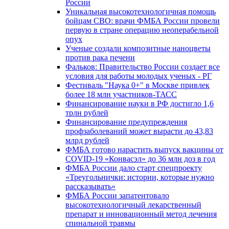
России
Уникальная высокотехнологичная помощь
бойцам СВО: врачи ФМБА России провели
первую в стране операцию неоперабельной
опух
Ученые создали композитные наноцветы
против рака печени
Фальков: Правительство России создает все
условия для работы молодых ученых - РГ
Фестиваль "Наука 0+" в Москве привлек
более 18 млн участников-ТАСС
Финансирование науки в РФ достигло 1,6
трлн рублей
Финансирование предупреждения
профзаболеваний может вырасти до 43,83
млрд рублей
ФМБА готово нарастить выпуск вакцины от
COVID-19 «Конвасэл» до 36 млн доз в год
ФМБА России дало старт спецпроекту
«Треугольнички: истории, которые нужно
рассказывать»
ФМБА России запатентовало
высокотехнологичный лекарственный
препарат и инновационный метод лечения
спинальной травмы