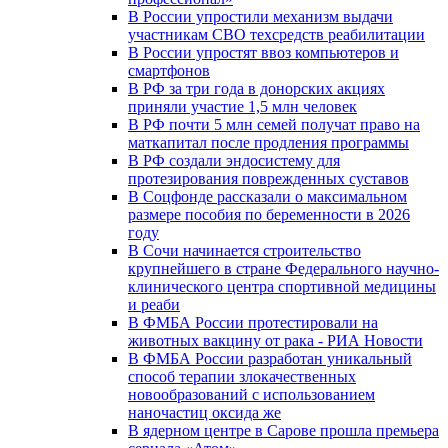
В России упростили механизм выдачи
участникам СВО техсредств реабилитации
В России упростят ввоз компьютеров и
смартфонов
В РФ за три года в донорских акциях
приняли участие 1,5 млн человек
В РФ почти 5 млн семей получат право на
маткапитал после продления программы
В РФ создали эндосистему для
протезирования поврежденных суставов
В Соцфонде рассказали о максимальном
размере пособия по беременности в 2026
году
В Сочи начинается строительство
крупнейшего в стране Федерального научно-
клинического центра спортивной медицины
и реаби
В ФМБА России протестировали на
животных вакцину от рака - РИА Новости
В ФМБА России разработан уникальный
способ терапии злокачественных
новообразований с использованием
наночастиц оксида же
В ядерном центре в Сарове прошла премьера