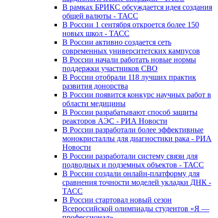
В рамках БРИКС обсуждается идея создания
общей валюты - ТАСС
В России 1 сентября откроется более 150
новых школ - ТАСС
В России активно создается сеть
современных университетских кампусов
В России начали работать новые нормы
поддержки участников СВО
В России отобрали 118 лучших практик
развития донорства
В России появится конкурс научных работ в
области медицины
В России разрабатывают способ защиты
реакторов АЭС - РИА Новости
В России разработали более эффективные
монокристаллы для диагностики рака - РИА
Новости
В России разработали систему связи для
подводных и подземных объектов - ТАСС
В России создали онлайн-платформу для
сравнения точности моделей укладки ДНК -
ТАСС
В России стартовал новый сезон
Всероссийской олимпиады студентов «Я —
профессионал»