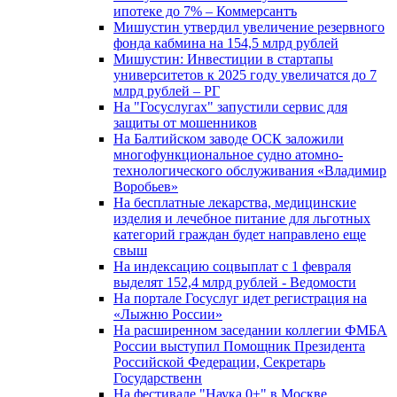
ипотеке до 7% – Коммерсантъ
Мишустин утвердил увеличение резервного
фонда кабмина на 154,5 млрд рублей
Мишустин: Инвестиции в стартапы
университетов к 2025 году увеличатся до 7
млрд рублей – РГ
На "Госуслугах" запустили сервис для
защиты от мошенников
На Балтийском заводе ОСК заложили
многофункциональное судно атомно-
технологического обслуживания «Владимир
Воробьев»
На бесплатные лекарства, медицинские
изделия и лечебное питание для льготных
категорий граждан будет направлено еще
свыш
На индексацию соцвыплат с 1 февраля
выделят 152,4 млрд рублей - Ведомости
На портале Госуслуг идет регистрация на
«Лыжню России»
На расширенном заседании коллегии ФМБА
России выступил Помощник Президента
Российской Федерации, Секретарь
Государственн
На фестивале "Наука 0+" в Москве