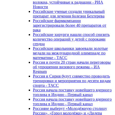
волокна, устойчивые к радиации - РИА
Новости
Российские ученые создали уникальный
препарат для лечения болезни Бехтерева
Российские фармкомпании
зарегистрировали более 40 препаратов от
рака
Российские хирурги нашли способ снизить
количество операций у детей с пороками
сердца
Российские школьники завоевали золотые
медали на международной олимпиаде по
математике - ТАСС
Россия и почти 20 стран начали переговоры
об упрощении визового режима – ИА
Regnum
Россия и Сирия будут совместно проводить
тренировки и мероприятия по десяти видам
спорта - ТАСС
Россия начала поставку новейшего ядерного
топлива в Индию - Первый канал
Россия начала поставку новейшего ядерного
топлива в Индию - Первый канал
Россияне выберут «Молодёжную столицу
России», «Город молодёжи» и «Лидера