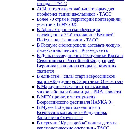
города – ТАСС
АСИ запустило онлайн-платформу для
профориентации школьников - ТАСС
Более 70 стран и территорий подтвердили
участие в ВЭФ-2025
В Афинах прошла конференция,
посвященная 77-й годовщине Великой
Победы над фашизмом - ТАСС
В Госдуме анонсировали автоматическую
индексацию пенсий – Коммерсантъ
В День воссоединения Республики Крым и
Севастополя с Российской Федерацией
Вероника Скворцова открыла памятник
святител
В единстве – сила: старт всероссийской
акции «Код донора. Защитники Отечества»
В Мариуполе начали строить жилые
микрорайоны и больницы – РИА Новости
В МГУ пройдут мероприятия
Всероссийского фестиваля НАУКА 0+
В Музее Победы подвели итоги
Всероссийской акции «Код донора.
Защитники Отечества»
В перечни "Круга добра" вошли детские
кардиологические операции - ТАСС