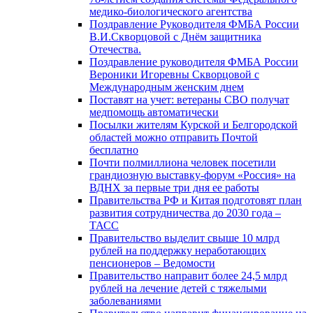
медико-биологического агентства
Поздравление Руководителя ФМБА России
В.И.Скворцовой с Днём защитника
Отечества.
Поздравление руководителя ФМБА России
Вероники Игоревны Скворцовой с
Международным женским днем
Поставят на учет: ветераны СВО получат
медпомощь автоматически
Посылки жителям Курской и Белгородской
областей можно отправить Почтой
бесплатно
Почти полмиллиона человек посетили
грандиозную выставку-форум «Россия» на
ВДНХ за первые три дня ее работы
Правительства РФ и Китая подготовят план
развития сотрудничества до 2030 года –
ТАСС
Правительство выделит свыше 10 млрд
рублей на поддержку неработающих
пенсионеров – Ведомости
Правительство направит более 24,5 млрд
рублей на лечение детей с тяжелыми
заболеваниями