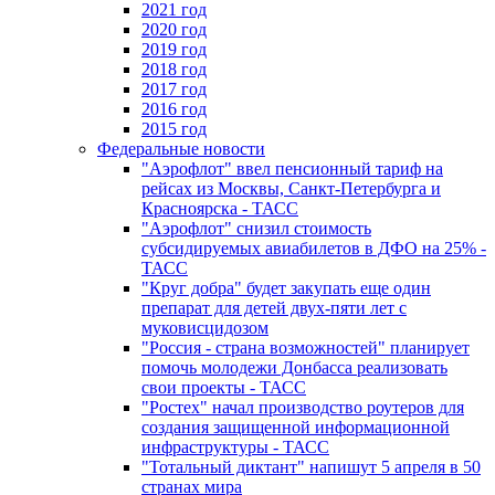
2021 год
2020 год
2019 год
2018 год
2017 год
2016 год
2015 год
Федеральные новости
"Аэрофлот" ввел пенсионный тариф на
рейсах из Москвы, Санкт-Петербурга и
Красноярска - ТАСС
"Аэрофлот" снизил стоимость
субсидируемых авиабилетов в ДФО на 25% -
ТАСС
"Круг добра" будет закупать еще один
препарат для детей двух-пяти лет с
муковисцидозом
"Россия - страна возможностей" планирует
помочь молодежи Донбасса реализовать
свои проекты - ТАСС
"Ростех" начал производство роутеров для
создания защищенной информационной
инфраструктуры - ТАСС
"Тотальный диктант" напишут 5 апреля в 50
странах мира