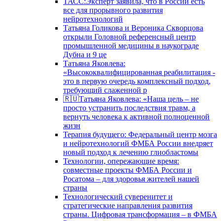
ТАСС:Эксперт заявила, что в России есть
все для прорывного развития
нейротехнологий
Татьяна Голикова и Вероника Скворцова
открыли Головной референсный центр
промышленной медицины в наукограде
Дубна и 9 це
Татьяна Яковлева:
«Высококвалифицированная реабилитация -
это в первую очередь комплексный подход,
требующий слаженной р
🇷🇺Татьяна Яковлева: «Наша цель – не
просто устранить последствия травм, а
вернуть человека к активной полноценной
жизн
Терапия будущего: Федеральный центр мозга
и нейротехнологий ФМБА России внедряет
новый подход к лечению глиобластомы
Технологии, опережающие время:
совместные проекты ФМБА России и
Росатома – для здоровья жителей нашей
страны
Технологический суверенитет и
стратегические направления развития
страны. Цифровая трансформация – в ФМБА