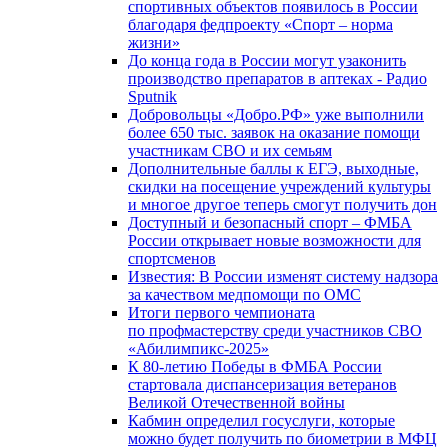
спортивных объектов появилось в России
благодаря федпроекту «Спорт – норма
жизни»
До конца года в России могут узаконить
производство препаратов в аптеках - Радио
Sputnik
Добровольцы «Добро.РФ» уже выполнили
более 650 тыс. заявок на оказание помощи
участникам СВО и их семьям
Дополнительные баллы к ЕГЭ, выходные,
скидки на посещение учреждений культуры
и многое другое теперь смогут получить дон
Доступный и безопасный спорт – ФМБА
России открывает новые возможности для
спортсменов
Известия: В России изменят систему надзора
за качеством медпомощи по ОМС
Итоги первого чемпионата
по профмастерству среди участников СВО
«Абилимпикс-2025»
К 80-летию Победы в ФМБА России
стартовала диспансеризация ветеранов
Великой Отечественной войны
Кабмин определил госуслуги, которые
можно будет получить по биометрии в МФЦ