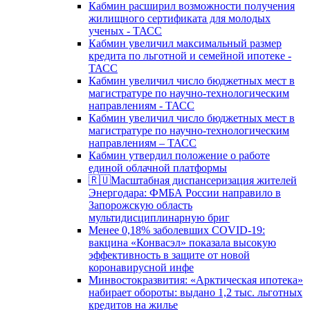
Кабмин расширил возможности получения
жилищного сертификата для молодых
ученых - ТАСС
Кабмин увеличил максимальный размер
кредита по льготной и семейной ипотеке -
ТАСС
Кабмин увеличил число бюджетных мест в
магистратуре по научно-технологическим
направлениям - ТАСС
Кабмин увеличил число бюджетных мест в
магистратуре по научно-технологическим
направлениям – ТАСС
Кабмин утвердил положение о работе
единой облачной платформы
🇷🇺Масштабная диспансеризация жителей
Энергодара: ФМБА России направило в
Запорожскую область
мультидисциплинарную бриг
Менее 0,18% заболевших COVID-19:
вакцина «Конвасэл» показала высокую
эффективность в защите от новой
коронавирусной инфе
Минвостокразвития: «Арктическая ипотека»
набирает обороты: выдано 1,2 тыс. льготных
кредитов на жилье