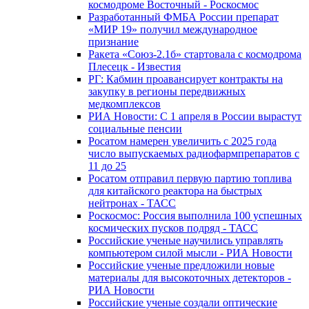
космодроме Восточный - Роскосмос
Разработанный ФМБА России препарат
«МИР 19» получил международное
признание
Ракета «Союз-2.1б» стартовала с космодрома
Плесецк - Известия
РГ: Кабмин проавансирует контракты на
закупку в регионы передвижных
медкомплексов
РИА Новости: С 1 апреля в России вырастут
социальные пенсии
Росатом намерен увеличить с 2025 года
число выпускаемых радиофармпрепаратов с
11 до 25
Росатом отправил первую партию топлива
для китайского реактора на быстрых
нейтронах - ТАСС
Роскосмос: Россия выполнила 100 успешных
космических пусков подряд - ТАСС
Российские ученые научились управлять
компьютером силой мысли - РИА Новости
Российские ученые предложили новые
материалы для высокоточных детекторов -
РИА Новости
Российские ученые создали оптические