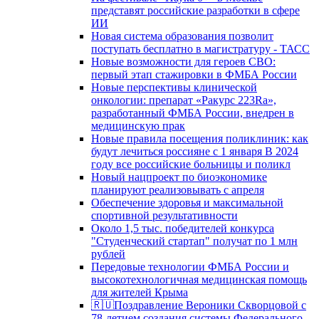
представят российские разработки в сфере
ИИ
Новая система образования позволит
поступать бесплатно в магистратуру - ТАСС
Новые возможности для героев СВО:
первый этап стажировки в ФМБА России
Новые перспективы клинической
онкологии: препарат «Ракурс 223Ra»,
разработанный ФМБА России, внедрен в
медицинскую прак
Новые правила посещения поликлиник: как
будут лечиться россияне с 1 января В 2024
году все российские больницы и поликл
Новый нацпроект по биоэкономике
планируют реализовывать с апреля
Обеспечение здоровья и максимальной
спортивной результативности
Около 1,5 тыс. победителей конкурса
"Студенческий стартап" получат по 1 млн
рублей
Передовые технологии ФМБА России и
высокотехнологичная медицинская помощь
для жителей Крыма
🇷🇺Поздравление Вероники Скворцовой с
78-летием создания системы Федерального